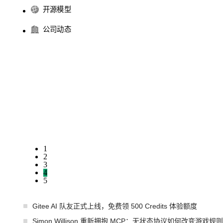
开源模型
公司动态
1
2
3
4
5
Gitee AI 队友正式上线，免费领 500 Credits 体验额度
Simon Willison 重新拥抱 MCP：无状态协议如何改变游戏规则