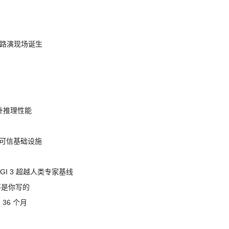
nt 路演现场诞生
提升推理性能
态的可信基础设施
AGI 3 超越人类专家基线
不是你写的
 36 个月