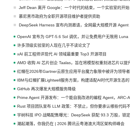
Jeff Dean 离开 Google：一个时代的结束，一个实验室的开始
慕尼黑市政府为全职开源项目维护者提供资助
DeepSeek Harness 宣布内测邀请，全网最大规模开源 Age
OpenAI 宣布为 GPT-5.6 Sol 调优，并让免费用户无限用 Luna
许多顶级实验室的人现在几乎不读论文了
xAI 前工程师评现代 AI 领域最重要 Top3 开源项目
AMD 收购 AI 芯片创企 Taalas，旨在将模型权重刻进芯片以
红帽在2026年Gartner云原生应用平台魔力象限中被评为领导者
IBM与红帽扩展Lightwell服务方案，构建适配AI时代开源生
GitHub 再次爆发大规模服务降级
Prime Agent 开源发布：一个能自我改进的编程 Agent，ARC-
Rust 项目团队宣布 LLM 政策：不禁止，但你要承认哪些代码
宇树科技 IPO 战略配售曝光：DeepSeek 获配 93.3 万股，锁定
潮起潮落，你我仍在 | 2026 腾讯云粤港澳大湾区架构师峰会