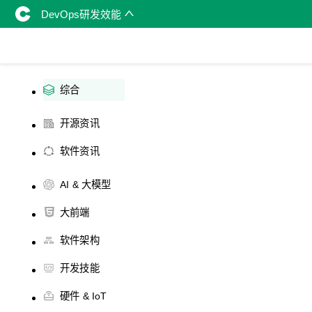
DevOps研发效能
综合
开源资讯
软件资讯
AI & 大模型
大前端
软件架构
开发技能
硬件 & IoT