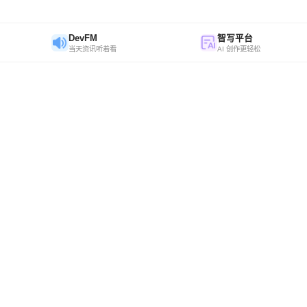
DevFM
智写平台
当天资讯听着看
AI 创作更轻松