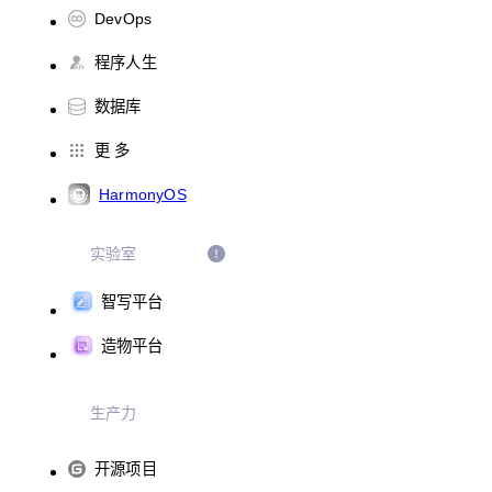
DevOps
程序人生
数据库
更 多
HarmonyOS
实验室
智写平台
造物平台
生产力
开源项目