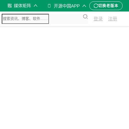
媒体矩阵
开源中国APP
切换老版本
登录
注册