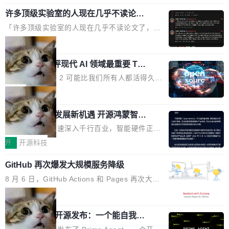
规范，结合服务器级元件、完善供电线材与内置
年的83.1亿美元增长至2026年的86.6亿美元,年
意思。比如我在一个后台管理系统里，需要填50
实时LCD监控屏，可充分满足当下高阶PC主机
许多顶级实验室的人现在几乎不读论文
复合增长率达5.44%,预计2032年将突破120亿美
个表单字段，每个字段还有联动逻辑；比如我
了
的严苛使用需求。 澎湃功率，紧凑机身 钛金雕1
元。数字广告与公共关系相关服务市场更是从20
「许多顶级实验室的人现在几乎不读论文了，而
想...
600PG5 AI TOP具备强悍输出功率，同时实现
25年的8463亿美元扩张至2026年的8763亿美
且他们认为 ICLR/ICML/NeurIPS 充斥着大量过
局
机身尺寸大幅精简。整机长度仅16厘米，属于同
元。数字的背后是一个清晰的事实——品牌对专
度宣传和欺诈。」 OpenAI 研究员 Keller Jorda
功率段机身尺寸十分紧凑的1600W电源产品。小
业化营销服务的需求从未如此迫切。 但市场扩容
xAI 前工程师评现代 AI 领域最重要 Top
n 这条推文引发了广泛讨论。他不是在说风凉
巧机身有效提升市面主流标准A...
3 开源项目
的同时,服务商的竞争逻辑正在改变。2026年Top
话，他是说出了一个圈内人尽皆知但很少公开捅
Flash Attention 2 可能比我们所有人都活得久。
Agency年度合辑的观察指出,“产品”这个离消费
破的事实。 Jordan 随后补充了一句软化声明：
这句话不是来自某个技术博客，而是出自 Hieu
局
者最近的载体,在整个品牌营销层面的权重显著变
「我不认为这些会议上大部分论文都在过度宣传
Pham 的一条推文。Hieu Pham 是谁？他是 xAI
高了。全域营销服务商的竞争正在从规模转向深
或造假。问题是，作为读者，如果你筛选出那些
共商智能硬件发展新机遇 开源鸿蒙智能
的早期工程师之一，在 Grok 训练基础设施团队
度,案例厚度、全域覆盖、多线协同...
硬件开发者日杭州站即将举行
看起来最令人兴奋的论文，那它们大部分都是过
工作过。近日他在 X 上发了一条帖子，列出了他
随着万物智联加速深入千行百业，智能硬件正从
度宣传的。」 这才是真正的痛点。不是所有论文
认为现代 AI 领域最重要的三个开源项目。 第一
单点设备迈向智能化、网联化、协同化发展。作
开
开源科技
都有问题，是最吸引眼球的那批论文最有问题。
个名字毫无悬念：Flash Attention 2。 Hieu 的
为面向全场景、跨终端的分布式操作系统，开源
他引用的帖子来自 Mathew Shen，一位 ICLR 2
理由很具体。FA 系列不需要解释，但 FA2 是他
GitHub 再次爆发大规模服务降级
鸿蒙通过统一技术底座和分布式能力，为不同类
026 的读者：「看了篇 ...
认为最重要的一个——复杂度恰到好处，刚好能
型智能设备的开发、连接与互联提供关键支撑，
8 月 6 日，GitHub Actions 和 Pages 再次大规
驱动你去学 CuTe，但还没被那些"邪恶的" Hopp
也为产业链企业探索产品创新与商业增长打开新
模服务降级，Actions 完全不可用超过 5 小时，
局
er++ 优化所淹没，足够容易修改和适配。 更关
的空间。 8月14日，开源鸿蒙智能硬件开发者日
webhook 停发，连自托管 runner 也因调度层故
键的是 FA2 的持久性...
（OHDD：OpenHarmony Hardware Develope
Prime Agent 开源发布：一个能自我改
障无法工作。Pages、Copilot code review、C
进的编程 Agent，ARC-AGI 3 超越人类
r Day）将在杭州启航。活动面向智能硬件产业
opilot coding agent 全部受影响。从检测到完全