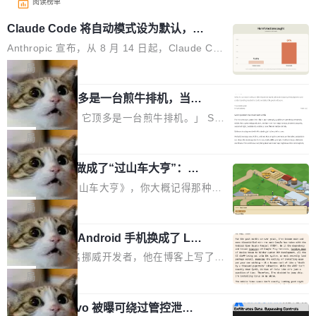
阅读榜单
Claude Code 将自动模式设为默认，称
人类审批只抓到 13.6% 危险命令
Anthropic 宣布，从 8 月 14 日起，Claude Cod
e 在 Pro、Max、Team 计划上将默认启用自动
局
模式（auto mode）。这个决定背后，是两组让
AI 辅助编程顶多是一台煎牛排机，当不
人不安的数据。 第一组：人类审批到底有多不靠
了厨师
谱？Anthropic 在 1053 名付费用户中做了一项
「AI 不是厨师。它顶多是一台煎牛排机。」 Ser
对照实验，人为审核只抓到了 13.6% 的危险命
hii Sydorets 写了一篇博客，把 AI 辅助编程比作
局
令，而自动模式抓到了 89%。自动模式拦截了 8
煎牛排——任何人都能把肉扔进锅里弄熟，但要
00 条人类审批通过的指令，人类只拦截了 6 条
他把芯片制造做成了“过山车大亨”：一
稳定产出真正好的结果，需要真正的理解。机器
个浏览器里的半导体工厂
自动模式放过的指令。更令人担忧的是，随着会
能按食谱重复操作、规模化产出，但它不知道你
如果你玩过《过山车大亨》，你大概记得那种俯
话变长，人类的检测率从早期的约 17% 下降到
脑子里到底想要什么，除非你把想法翻译成明确
瞰视角——小人在公园里走来走去，游乐设施运
局
50 轮后的约 5%——人会疲劳，机器不会。 第
的需求。 文章的核心论点很简单：AI 让你更
转着，一切都在你的注视下运行。现在想象同样
二组：出了事有多严重？在 5-6 月标记的...
快，但快不等于好。 它能自动化重复劳动、生成
一名开发者将 Android 手机换成了 Lin
的视角，但公园里不是过山车，而是一座完整的
ux，称“AOSP 已死”
代码起点、解释逻辑，但它经常自信地给出错误
芯片制造工厂。 这就是 Chip Tycoon。 一个黄
Runarcn 是一名挪威开发者，他在博客上写了一
结果——「一块焦炭，上面放了一枝百里香，然
色的小车载着一片硅晶圆，穿过 20 栋建筑，从
篇文章，标题很直白：《I'm switching my phon
局
后告诉你这是三分熟。」 判断力仍然是不可替代
石英砂一路走到封装好的芯片。晶圆在每一站都
e from Android to Linux》。 他的核心论点很简
的。AI「不能替你定义什么是好，不能决定哪些
会发生肉眼可见的变化——长晶体、抛光、涂光
Atlassian Rovo 被曝可绕过管控泄露 J
单：AOSP（Android Open Source Project）