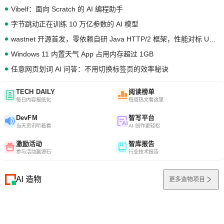
Vibelf：面向 Scratch 的 AI 编程助手
字节跳动正在训练 10 万亿参数的 AI 模型
wastnet 开源首发，零依赖自研 Java HTTP/2 框架，性能对标 Undertow !
Windows 11 内置天气 App 占用内存超过 1GB
任意网页划词 AI 问答：不用切换标签页的效率秘诀
TECH DAILY
阅读榜单
每日内容报纸化
每周热文看这里
DevFM
智写平台
当天资讯听着看
AI 创作更轻松
激励活动
智库报告
参与活动赢源石
行业技术报告
AI 造物
更多造物项目