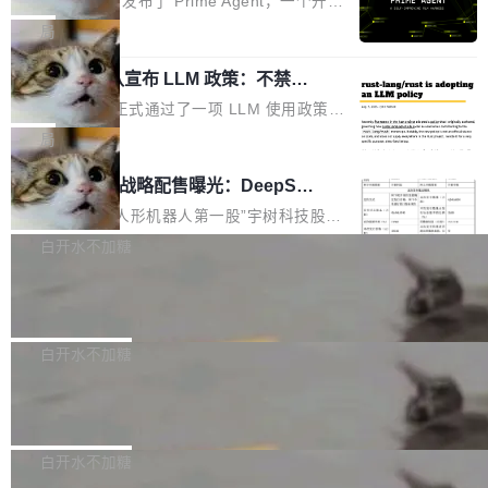
Prime Intellect 发布了 Prime Agent，一个开源
专家基线
链企业和开发者，邀请行业专家与资深技术顾
恢复，大约 12 小时。 这是 2026 年 8 月的第六
的编程 Agent Harness，核心设计围绕两个抽
局
问，围绕开源鸿蒙技术能力、设备适配、芯片适
起事故，其中四起与 AI/Copilot 服务相关。 Git
象：Recursive Language Model（RLM）和 C
配、功耗与稳定性调优、兼容性测评及统一互联
Hub 员工 kdaigle 在 HN 讨论中贴出了一组数
Rust 项目团队宣布 LLM 政策：不禁
ontinual Harness。在 ARC-AGI 3 基准测试
等内容展开系统讲解和实战交流，帮助企业进一
止，但你要承认哪些代码不是你写的
据：2025 年全年 10 亿次 commit。现在，每周
上，Prime Agent + Opus 5 的组合达到了 95.
Rust 语言项目正式通过了一项 LLM 使用政策，
步了解开源鸿蒙在智能...
2.75 亿次，全年预计 140 亿次。GitHub...
5% RHAE Best@1，超过了 ARC 报告的人类专
覆盖 rust-lang/rust 单一仓库的代码贡献。这不
局
家基线 95.4%。 不是又一个 coding agent 包装
是项目级别的官方立场，目前由五个团队采纳，
宇树科技 IPO 战略配售曝光：DeepSe
器 Prime Agent 的架构和市面上大多数 coding
但它可能是主流开源项目中关于 AI 辅助贡献最
ek 获配 93.3 万股，锁定 36 个月
agent 有本质区别。大多数 agent harness 的设
细致的一份规则。 政策的核心只有一句话：LLM
8月6日晚间，“人形机器人第一股”宇树科技股份
计是基于早期模型的能力—...
可以用来分析、提炼、审阅、建议，但不能用来
有限公司披露IPO发行价格及战略配售结果，杭
白开水不加糖
创作。 具体来说，LLM 生成的代码可以提交，
州深度求索人工智能基础技术研究有限公司（De
Docker 29.7.2 发布
但必须满足五个条件：预先安排、非关键、高质
epSeek）获配93.3399万股，按150.8元/股发行
量、充分测试、充分审查，并且必须披露。LLM
价格计算，认购金额约1.41亿元，股份锁定期为
Docker 29.7.2 现已发布，具体更新内容如下：
不得生成涉及安全性的关键变更，除非作者本身
36个月。 公告显示，本次宇树科技战略配售对
Bug fixes and enhancements 修复多次传递同
白开水不加糖
就是领域专家。即使如此，政策也"强烈不建
象主要包括长期投资机构、与公司业务具有战略
一环境变量时，docker service create和docker
议"这么做。 对于不披露的情况，审核者可以直
合作关系或长期合作愿景的大型企业、科创板保
Apache Fluss 毕业成为顶级项目
service update会发生 panic 的问题。docker/cl
接关闭 PR，无需解释。 政策作者 Jynn Ne...
荐人跟投子公司，以及公司高级管理人员和核心
i#7145 修复了 Docker Engine 29.7.0 中引入的
今年 7 月，Apache Fluss 的毕业提案在 Apach
员工参与设立的专项资产管理计划。其中，Dee
一个回归问题，该问题导致拉取镜像时会拒绝包
e 孵化器项目管理委员会（IPMC）投票中获得
白开水不加糖
pSeek作为与宇树科技具备战略合作关系的企
含绝对 hardlink 目标的镜像（此类镜像由某些镜
全票通过，随后获 Apache 软件基金会董事会批