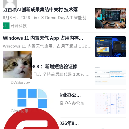
应时间，从源头消除拖影与动态模糊。 1.突破 O
跳动的这个未命名模型，直接跳到了 10 万亿。
就是它多少弥补了国产 Java 自研 HTTP/2 框架
LED 画质局限，暗部细节...
近百项AI创新成果集结中关村 技术落地
预训练通常需要 3 到 6 个月，之后还有微调阶
这块空白——放眼国产 Java 生态，能拿出手的
与产业迭代提速
段。按这个时间线，最早可能在 2026 年底或 2
HTTP/2 网络框架，要么闭源，要么底层建立在
8月8日，2026 Link-X Demo Day人工智能创新
027 年初发布。 这个节点很微妙。Anthropic 刚
Netty 之上，真正自研的 Java 实现几乎没有。
项目展在北京中关村举办。本次活动由星连资
开
开源科技
在 5 月发布了 Mythos 5...
wastnet 是一款完全自研、零第三方依赖的轻量
本、华清普智AI孵化器主办，汇聚近2000名产
级 Java 网络应用框架，核心基于 JDK 原生 NI
Windows 11 内置天气 App 占用内存超
业、学术、投资人士，集中展出近百项覆盖AI芯
过 1GB
O 构建 Reactor 多路复用模型，不依赖 Netty、
片、算力、模型、应用全链条创新项目，聚焦AI
Windows 11 内置天气应用，占用了超过 1GB
Tomcat 等任何第三方网络库。其 HTTP/2 协议
技术产业化落地与资本对接，呈现当前国内AI前
内存。 Notebookcheck 的测试发现这个数字
局
栈从 HPACK、Huffman 到 ALPN 均为自主实
沿技术突破与商业化最新进展。 活动围绕AI学术
时，反复确认了多次。不是 100MB，不是 500
现，在基准测试中与 Un...
研究与产业落地融合展开多维度研讨。星连资本
调问更新7.26~8.8 ：新增短信验证修
MB，是 1 个 G。一个显示天气的应用。 Windo
改，考试能力升级
创始合伙人张鸣晨表示，AI产业化是长期产融结
ws 内置应用臃肿早就是老话题了，但一款天气
DWSurvey 更新日志 坚持前后端代码 100% 开
合过程，早期优质技术项目需持续资本与产业资
应用占用内存就超过 1G 还是过于离谱——问题
源助力企业建设自主可控的问卷调研系统 官网地
DWSurvey
源赋能，助力创新从概念走向落地。现场青年学
出在 WebView2。微软的天气 App 本质上是一
址www.diaowen.net ➔ 源码下载Gitee 仓库 ➔
者、产业专家、投资人围绕AI前沿技术瓶颈、行
个嵌在 Edge WebView 里的网页。它不是一个
勾股 OA v6.0.2 已经发布，企业办公系
本次更新新增短信验证修改已答问卷功能，提升
业固有认知重构等议题展开跨界对话，聚焦行业
统
「应用」，它是一个运行在浏览器引擎里的网
答卷安全性；同时升级考试能力，完善填空题判
勾股 OA v6.0.2 已经发布。 勾股 OA 办公系统
真实痛点与突破方向...
页，外面套了一层 Windows 的壳。 WebView2
分、防切屏等功能体验，并优化多项产品细节，
是一款简单实用的开源的企业办公系统。系统集
Gitee快讯
本身就是个内存大户。它加载了完整的 Edge 渲
提升整体使用体验。 新增功能 01. 新增验证手
成了系统设置、附件管理、人事管理、行政管
染引擎，包括 JavaScript 引擎...
机号后查看、修改已答问卷功能 02. 新增填空题
942亿赛道如何选对伙伴？2026年8月G
理、消息管理、资产管理、企业公告、知识网