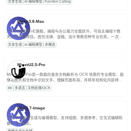
文本生成
AI 编程模型
Function Calling
文案处理等普惠刚需场景。
Qwen3.8-Max
2.4万亿参数MoE旗舰，编程与办公能力全面跃升，可自主编程十数
天交付完整项目。胜任法律、金融、设计等数百种专业任务，一次对
话端到端交付生产级成果。原生视觉理解贯穿规划、执行与验证全流
文本生成
AI 编程模型
多模态
程，支持超长文档与长视频的深度语义解析。长程任务中自主规划与
闭环迭代，持续进化。
MinerU2.5-Pro
MinerU2.5-Pro是一款面向复杂文档解析与 OCR 场景的专业模型，能
够从图片和文档中识别文字、理解页面布局，并将非结构化内容转换
为便于存储、检索和二次处理的结构化结果。
8K
多语言
文档处理/OCR
Wan2.7-Image
万相 2.7 图像生成与编辑模型，支持组图、多图参考、交互式编辑和
最高 2K 输出。