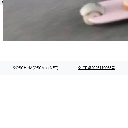
©OSCHINA(OSChina.NET)
京ICP备2025119063号