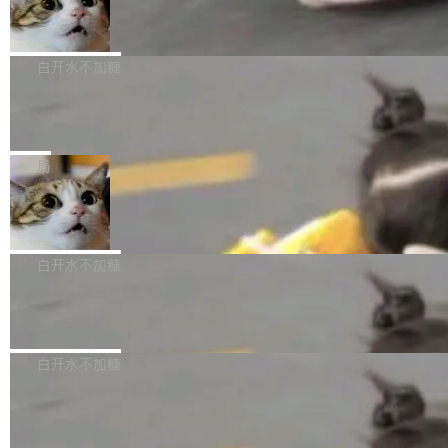
库继续执行。存储库是持久化的唯一真相...
样的次旗舰。 Galaxy Z Fold8 Ultra / Z Fold8 /
SpaceXAI 单季资本开支达 183 亿美元
ltaDB 的核心思路直接写在 landing page 最显
Z Flip8三款折叠屏新机均在7月22日发布，且全
眼的位置：「Software is made between com
根据风险投资人Tomer Tunguz 博客（VC 分
部搭载骁龙8 Elite Gen5 for Galaxy，它们本该
mits」——软件是在 commit 之间写出来的。git
析）披露的最新分析与第二季度业绩报告，Spac
白开水不加糖
是7月性...
只记录了你提交的最终状态，但真正的工作过程
eXAI在上个季度的总资本支出飙升至183.7亿美
——打字、删改、试错、agent 对话——都在 co
Meta 发布终端编程 Agent“Muse Cod
元。其中，绝大部分资金被直接用于 AI 领域，
e” 和 Muse Spark 1.2 模型
mmit 之间的空隙里丢失了。 DeltaDB 要做的就
金额高达158.3亿美元，这一单项投入已经逼近
Meta 今天发布了两款 AI 产品：Muse Code，
是把这段空隙补上。 回退到任何一次编辑：Delt
微软同期总资本开支的四成。 与亚马逊、Alpha
一个在终端里运行的编程 agent；Muse Spark
局
aDB 捕获 commit 之间的每一次操作，...
bet、微软以及 Meta 等传统科技巨头相比，Spa
1.2，驱动这个 agent 的新模型。一句话概括：
ceXAI的资金消耗速度尤为引人瞩目。然而，支
美团开源 LoHoSearch，用知识图谱校
你可以用 curl -fsSL https://dev.meta.ai/install.
准 AI 能力认知
撑庞大支出的资金来源却呈现出截然不同的面
sh | bash 安装一个能在大项目里自动规划、写
机器出题的前提，是让机器拥有全局视野。整个
貌。数据显示，微软和 Meta 主要依托充沛的经
代码、验证结果的 AI 终端工具。 据介绍，Muse
构建流程可以分为四个环节：建图 → 控制难度
白开水不加糖
营现金流来覆盖资本开支，其资本支出覆盖率分
Code 是 Meta 的编程 agent 产品。它和市场上
→ 质量把关 → 数据概览。
别达到155% 和106%;而SpaceXAI的经营现金
已有的终端编程 agent 在设计理念上有几个明显
腾讯开源 UCL-MPComm 通信库
流仅能覆盖资本开支的12...
的差异点。 异步后台 agent：Muse Code 有一
腾讯网平团队宣布开源了 UCL-MPComm 通信
个主 agent 循环，外加一组后台 agent。这些后
库，并将作为transport接入Mooncake TENT。
白开水不加糖
台 agent...
该通信库针对AI Memory池化场景的数据传输需
CoStrict入选工信部2025人工智能应用
求进行了深度优化，能够实现数据中心内大规模
典型案例
计算节点间多种内存类型的高性能通信。 UCL-
近日，工信部科技司公示《2025人工智能应用典