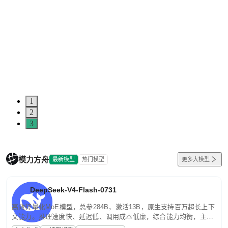
1
2
3
模力方舟
最新模型
热门模型
更多大模型
DeepSeek-V4-Flash-0731
高效轻量化MoE模型，总参284B，激活13B，原生支持百万超长上下
文能力。推理速度快、延迟低、调用成本低廉，综合能力均衡，主打
高并发、轻量化任务，适合日常对话、内容创作、基础 RAG、批量