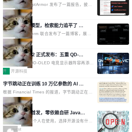
取舍可以接受」，也看不出来什么时候结果在技
ira 和 Confluence 数据，厂商两个月没
刻胶、蚀刻、离子注入、铜互联。公园中央是一
已经死了。不是技术上死了，而是作为一个真正
安全公司 PromptArmor 发布了一篇报告，披露
术上正确、但方向完...
回复
个环形路线，因为芯片制造需要把光刻流程重复
的开源项目死了。Google 把越来越多的核心功
Atlassian 的 AI agent Rovo 存在严重的数据泄
局
大约 60 次，每次一层。动画里简化为 4 圈。 整
能从 AOSP 移到了闭源的 Google Play Service
露漏洞：攻击者可以通过 indirect prompt inject
个项目只有一个 HTML 文件。没有构建步骤，没
s 里，设备树和内核源码被厂商锁死，你能看到
一个 4B 开源模型，检索能力追平了 G
ion（间接提示注入）窃取整个 Atlassian 租户内
有依赖，没有网络请求。屏幕上每个形状都是 C
PT-5.6 Sol，成本降到 1/100
代码但你改不了，改了也刷不进去。 为什么 AO
的 Jira 工单和 Confluence 文档，全程不需要任
Neon 和 Castform 联合发布了一篇博客，展示
anvas 上纯手...
SP 不够用了 Runarcn 列举了几条他离开 Andro
何人工审批。 更值得注意的是，这个漏洞在 5
了一个惊人的结果：一个 4B 参数的开源模型，
局
id 的具体理由： Google Pla...
月 23 日就报告给了 Atlassian，两个多月过去
经过 RL 后训练之后，在检索任务上的准确率追
了，公司除了表示"感谢"并分配了一个 case nu
技嘉 GO27Q32 正式发布：五重 QD-OL
平了 GPT-5.6 Sol，但每次请求的成本只有对方
ED 面板加持，320Hz 极速与影院级画
mber 之外，再没有任何实质性回应。Rovo 至
的 1/100。 具体来说，GPT-5.6 Sol 做一次典型
技嘉科技旗下 QD-OLED 电竞显示器阵容再添旗
面兼得
今仍处于漏洞未修复状态。 攻击链路 攻击链并
的多轮搜索请求需要超过 10 秒，端到端成本约
舰新作。GO27Q32 将于 2026 年 9 月 15 日正
开
开源科技
不复杂。 受害者给 Rovo 提了一个正...
0.03 美元。对于需要反复搜索的 agent 工作流
式上市，以 27 英寸 QHD 分辨率、三星显示 Pe
来说，这个速度和成本都"高得让人没法用"。而
字节跳动正在训练 10 万亿参数的 AI 模
nta Tandem 五重发光架构为核心，为高端玩家
型
4B 开源模型在推理速度上快了几个数量级，成
打造速度与画质不妥协的沉浸体验。 GO27Q32
根据 Financial Times 的报道，字节跳动正在训
本低了两三个数量级。 问题在于，小模型开箱即
搭载三星最新 QD-OLED 面板，采用 5 层串联
练一个 10 万亿参数的 AI 模型，目前处于预训练
局
用时的检索能力确实远不如闭源前沿模型。差距
式发光结构，并装配全新 ObsidianShield 抗反
阶段。 10 万亿是什么概念？Anthropic 目前最
在哪？就在 RL 后训练。 从 RAG 到 agentic...
wastnet 开源首发，零依赖自研 Java H
射镀膜，黑阶表现提升可达40%，并将表面硬度
大的模型 Mythos 5 约 8 万亿参数。DeepSeek
TTP/2 框架，性能对标 Undertow !
由2H升級至3H，画面对比度与强度都提升的同
V4-Pro 是 1.6 万亿。月之暗面的 Kimi K3 是 2.
这个项目一直是个人在使用，选择开源没有什么
时还具有 320Hz 刷新率与 0.03ms GTG 灰阶响
8 万亿。美团 LongCat-2.0 是 1.6 万亿。字节
动机理由，就是想开源了，如果非要说一个，那
wycst