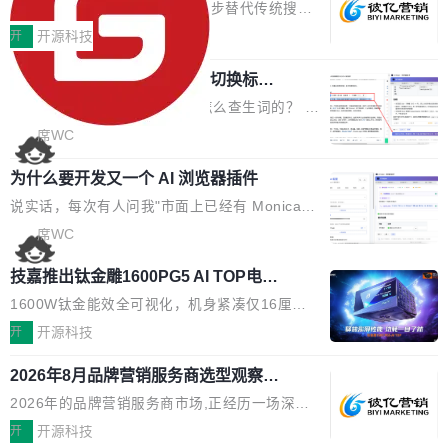
EO公司推荐
判分功能 03. 添加协作管理员支持树形结构选择
盘、审批流程设置、办公审批、工作计划、工作
当DeepSeek、豆包等大模型逐步替代传统搜索
体验优化与修复 •页面与体验优化 优化工作台首
汇报、工作日志、日常办公、财务管理、客户管
成为用户获取信息的主要入口,品牌竞争的逻辑变
开
开源科技
页 UI 展示效果，提升页面使用体验。 优化防切
理、合同管理、项目管理、任务管理等功能模
了:不再是争抢关键词排名,而是想办法进入AI脱
屏提醒规则，调整为每次切屏均触发提示，提升
块。系统简约，易于功能扩展，方便二次开发，
任意网页划词 AI 问答：不用切换标签页
口而出的那个答案。"GEO公司推荐"这个搜索词
考试规范性。 优化登录状...
的效率秘诀
可以用来做日常 OA，CRM，ERP，业务管理等
背后,折射的是企业面对新兴服务赛道时的集体困
看英文技术文档的时候，你是怎么查生词的？ 我
系统。 勾股OA6.0.2版本主要是对勾股OA 6第
惑——该信谁、看什么、怎么选。 据易观分析
猜大多数人的流程是：选中单词 → Ctrl+C → 切
席WC
一个大版本发布的部分功能细节优化和bug问题
《中国GEO市场产业图谱》数据,2026年中国GE
到翻译标签页 → Ctrl+V → 看翻译 → 切回原
修复的版本，具体更新日志如下： 1、补全新版
O行业规模预计达942亿元,同比增长169.7%。G
为什么要开发又一个 AI 浏览器插件
文。遇到不懂的代码片段，再切到 ChatGPT 问
本的各个审批类型的审批单导出 2、优化各个审
artner同期预测,传统搜索引擎访问量年内将下滑
一下。来回切换几次，思路早断了。 今天介绍的
说实话，每次有人问我"市面上已经有 Monica、
核反确认审批的逻辑，使...
25%,AI载体流量占比突破40%;埃森哲2025年中
开源 Chrome 扩展 AI Helper，有一个划词浮动
Sider、Copilot for Chrome 这些 AI 浏览器插件
席WC
国消费者调研则指出,37%的用户在有明确购买需
工具栏功能，能让你在任意网页选中文本就直接
了，你为什么还要再做一个"，我都觉得这个问题
求时倾向于先问AI。几组数据指向一致:GEO已
技嘉推出钛金雕1600PG5 AI TOP电
用 AI，完全不用切换标签页。 划词工具栏是什
问得好。 因为我自己也是从用户变成开发者的。
从营销"加分项"变成品牌在AI时...
源：为发烧级主机与本地AI算力打造旗
么 安装 AI Helper 后，在任意网页选中文本，选
现有产品的天花板 我用过不少 AI 浏览器插件。
1600W钛金能效全可视化，机身紧凑仅16厘米
舰供电方案
区旁边会自动浮现一个工具栏： 工具 功能 典型
刚开始觉得都挺好——选中一段文字，弹出解
继2026台北电脑展首度亮相后，技嘉科技近日正
开
开源科技
场景 AI 搜索 联网搜索相关信息 看到陌生概念，
释；写邮件时帮你润色；看英文网页给你翻译摘
式发布钛金雕1600PG5 AI TOP电源。这款高端
想快速了解背景 解释 让 AI 解释选中文本 读到
2026年8月品牌营销服务商选型观察：
要。但用久了你会发现，它们本质上都是同一类
电源专为发烧级DIY主机与本地AI算力平台打
费解...
从流量思维到品牌资产思维的范式转移
东西：一个带网页上下文的聊天框。 它们能读取
造，整机长度仅16厘米，提供1600W额定功率
2026年的品牌营销服务商市场,正经历一场深刻
页面的文本，然后把文本丢给大模型，再返回一
与80PLUS钛金能效；支持ATX 3.1与PCIe 5.1
的价值重构。全球全案品牌代理机构市场从2025
开
开源科技
段回答。仅此而已。 这当然有用，但总觉得差点