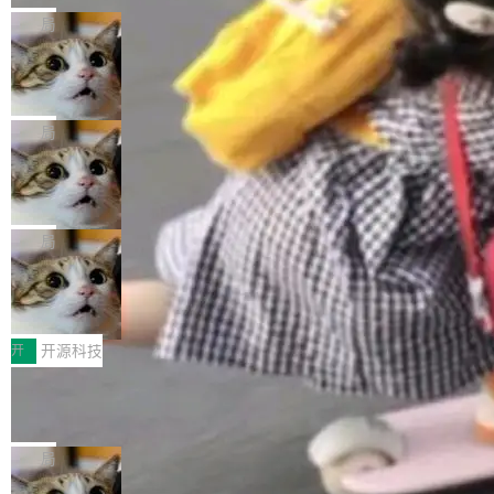
的核心质量命题。会上，《2026智能研发生产力
eev 管它叫"软件设计的基石"。 他说的东西不新
局
工具选型手册》发布，Testin云测的Testin XAge
鲜——代数数据类型（ADT），尤其是和类型
Cloudflare 开源内部企业 AI 平台 Clou
nt智能测试系统入选AI测试领域代表产品。对CI
（sum type）。但他说清楚了一件事：这不是类
dflare OS
O而言，这提示了一个转变：AI测试正在从效率
型系统的学术体操，是日常编码的思维方式。 文
Cloudflare 发布了一个开源项目 Cloudflare O
工具升级为企业的质量基础设施。 CIO面对的新
章从一个简单的例子切入。一个网站的深色主题
S。如果你只看官方博客，你会觉得这是又一
局
现实 过去两年，CIO们的焦虑清单上多了两项：
设置，如果用布尔值 + 可空字段来表示——bool
个"AI 知识库 + 聊天机器人"——每个大厂都在
一是如何让大模型和智能体应用安全地从PoC走
Deno 团队开源 Celld，可自托管的分
ean 表示是否可切换，nullable 的默认模式、浅
做，没什么新鲜的。 但 Kenton Varda 在 Twitte
向生产，二是如何让测试团队跟得上AI应用...
布式 Durable Objects
色方案、深色方案——会产生大量无意义的组
r 上把事情说清楚了： 今天我们发布了 Cloudfla
Ryan Dahl 领导的 Deno 团队推出了最新开源项
合。方案缺了、配置冲突了、全 null 了。要知道
re OS，一个带连接器的聊天机器人，跟其他所
目 Celld，一个能在自己机器上运行 Cloudflare
局
哪些组合有效，作者说，你得靠"文档、校验、或
有科技公司做的一样。只不过，实际上它不一
Workers 和 Durable Objects 的守护进程。 设
者部落知识"。 换个写法。Rust 的 enum，两个
样。这是 Sandstorm.io 的重制版，我十年前的
鲁大师7月新机性能/流畅/AI榜：vivo夺
计思路很直接：每个对象是一个独立的 SQLite
变体：Switchable...
性能、流畅双第一，三星Galaxy Z系列
那个创业公司。不同的是，这次它构建在 Cloudf
数据库，按名称寻址，复制到你自己的 S3 兼容
2026年7月的手机市场，由于存储等硬件成本暴
新折叠缺席
lare Workers 上——我花了九年时间搭建的平台
存储库里。节点之间只通过这个存储库协调——
增，手机厂商的日子也不好过啊，新机速度明显
开
开源科技
——并且深度集成了 AI。这基本上是我十年秘密
没有控制平面，没有共识协议。每个对象自带一
放缓，因此硝烟味淡了许多。新机参数规格除开
计划的顶峰。 十年前，Ken...
个小型数据库，应用天然按分片构建，单个数据
Zed 推出 DeltaDB，一个记录 commit
高价的三星折叠（三星Galaxy Z Fold8 Ultra / Z
之间所有操作的版本控制系统
库的竞争和爆炸半径问题在设计层面就被消除
Fold8 / Z Flip8）外，其余要么是中低端机器，
Zed 编辑器团队发布了新项目——DeltaDB，一
了。 闲置的 cell 会休眠到几乎不占资源。当 cel
例如iQOO Z11i、REDMI Note 17、REDMI No
个在 git commit 之间记录每一次编辑操作的版
局
l 迁移或唤醒时，新宿主从 S3 恢复 SQLite 数据
te 17 Pro、OPPO K15，要么是vivo X300 E这
本控制系统。目前处于 Early Access 阶段。 De