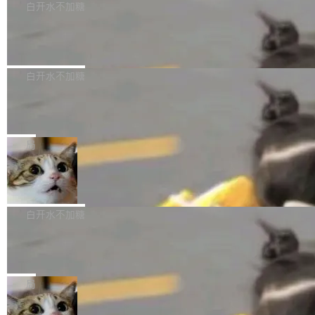
让语音识别不再只是听清，而是真正听懂。通过
新和少量网页兼容性修复版本。 Changes/fixe
白开水不加糖
成本降低 30%，精度不变。 FP8 省的不仅是显
先理解你的语境和意图，再把准确的文字直接给
s： 实现了URL.Parse()便捷功能 对浏览器内部
存 KV cache 是推理时最吃显...
到你。从“逐字转写、单点优化”演进为“理解语
PostgreSQL 18/19 新特性深度解读
函数添加了多项边界检查，以避免潜在的越界访
境、兼容场景、一键直出”。 Hy ASR 3.0 previe
问、下溢和溢出。（DiD） 修复了加载和解析内
演讲者分享了一个有趣的实践：面对 PG 18 已
w 不要求标准普通话，方言识别覆盖粤语、吴语
容提供的字体时出现的几个问题 为避免音频加
发布的 Release Notes，他利用 AI 工具（如 Co
白开水不加糖
等 10 大方言片区和 20 余个二级小片区。在开
载、处理和播放过程中可能出现的一系列错误，
pilot）对数千条 commit 日志进行自动分析，先
源评测集中，Hy ASR 3.0 preview 在多语种的
对音频采样频率设定了下限 采样率低于 8kHz
慕尼黑市政府为全职开源项目维护者提
让模型总结出三十余条潜在特性，再逐条要求生
WER（...
供资助
（通常被认为是 "telephone"/"walkie-talkie" 音
成详细解释和代码校验，最终筛选出对用户体感
"在过去大约 10 年的大部分时间里，libexpat 的
质的最低采样率）的音频格式将被拒绝 修复了 C
最强的若干项。对于尚未正式发版的 PG 19，则
维护工作一直与我的日常工作、家务、社交生活
局
SS 圆角虚线样式中可能存在的问题 如果表单中
通过拉取过去一年内（从 PG 18 Beta1 时间点
和休闲娱乐竞争时间。" 这是 libexpat 维护者 S
的图像元素不在同一个子树中，则它们将不再关
至今）的所有 commit，同样交由 AI 分析提炼。
Firefox 153.0.3 发布
ebastian Pipping 写在博客里的话。8 月 4 日，
联 加...
经过人工复核，准确度令人满意。这一方法也为
他宣布了一个新消息：从 2026 年 8 月 1 日起，
Firefox 153.0.3 现已发布，具体更新内容如
社区爱好者提供了高效跟踪新版本的思路。
他可以全职维护 libexpat 了，最长 6 个月。发
下： New Smart Window 包含多项增强功能：
白开水不加糖
工资的是慕尼黑市政府。 libexpat 是一个 C99
<ul> <li>现在建议列表会显示更多结果，方便用
编写的流式 XML 解析器，MIT 许可证。和 libx
Cloudflare Computer 开源：你的 Age
户查找历史记录和切换到已打开的标签页。（<a
nt 需要一台电脑，而不是一个容器
ml2 一样，它是世界上使用最广泛的 XML 解析
href="https://bugzilla.mozilla.org/show_bug.c
Cloudflare 开源了名为 @cloudflare/computer
库之一。你的操作系统、浏览器、无数的基础设
gi?id=2019042">Bug&nbsp;2019042</a>）</l
的 npm 包。项目的核心论点是：容器不适合 Ag
局
施软件，很可能都在用它。而过去十年，维护它
i> <li>现在，助手可以直接使用 Exa 的网络搜索
ent 计算。真正适合的，是 Isolate。 Cloudflare
的人一直在用业余...
结果回答问题，而无需将问题转交给搜索引擎。
OpenAI 公开邮件和聊天记录回应苹果