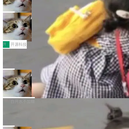
工程师在这件事上没什么可谦虚的——他们用 W
诉讼，称“Apple is getting this wron
（<a href="https://bugzilla.mozilla.org/show_
orkers 跑了十年 Isolate。用 CEO Matthew Pri
上个月，苹果一纸诉状把 OpenAI 告上法庭，指
g”
bug.cgi?id=204...
nce 的话说：「我们一生都在用 Isolate 运行代
控其挖角苹果前员工并窃取商业秘密。苹果的诉
局
码，而 AI Agent 不需要容器，它们需要的是 Iso
状把 OpenAI 描述成一个系统性地从前东家挖
late。」 容器为什么不合适 容器的问题在于启动
HUAWEI MatePad Edge上架WorkBu
人、套取机密信息的对手。 OpenAI 没发律师
ddy鸿蒙PC版，说话就能干活的AI办公
和销毁都太重了。一个 Agent 要执行的任务可能
函，也没选择庭外沉默。它在官网贴了一篇博
全能AI工作台WorkBuddy鸿蒙PC版上架HUAWE
搭子
只需要几毫秒的 CPU 时间，但容器从冷启动到
文，标题只有六个字：Apple is getting this wro
I MatePad Edge应用市场，直接下载即可使
开
开源科技
就绪要花数秒。如果未来有十...
ng。 然后，它把邮件往来和 iMessage 聊天记
用，与鸿蒙电脑上的体验一致。值得一提的是，
录全贴了出来。 他发错人了 苹果外部律师 Gabr
FFmpeg 9.0 发布：代号“Lei”，以此纪
这是目前市面上唯一支持平板接入WorkBuddy P
念中国开发者雷霄骅
iel Gross 来自 Weil 律所，2 月 23 日下午 5:53
C版的产品，搭载“人机双写”重磅功能——你写
全球知名开源多媒体框架 FFmpeg 今天正式发
给 OpenAI 总法律顾问 Che Chang 发了封邮
你的，AI写AI的，同屏协作互不干扰。一句话让
布了 9.0 版本。这个版本除了带来新一代音视频
局
件，附了一封长信，要求 OpenAI 配合调查前苹
AI帮你干活，现在开启全新体验！ 温馨提示：
处理能力和硬件加速支持之外，还有一个特殊之
果员工带走机密信...
体验WorkBuddy鸿蒙PC版前，请将 HUAWEI M
亚马逊成本失控：AI 写代码烧掉 1215
处：FFmpeg 9.0 的代号是“Lei”。 这个名字，
万元，超预算 860%
atePad Edge 升级至 HarmonyOS 6.1.0.135S
来自中国开发者雷霄骅（Lei Xiaohua）。 对于
外媒近日曝光了亚马逊的多份内部报告显示，AI
P9 patch03及以上版本。 *升级路径：设置 > 搜
很多中国音视频开发者而言，这个名字并不陌
导致公司在多个项目上超支。《金融时报》报道
白开水不加糖
索“软件更新” > 检查更新，即可搜索新版本，下
生。十年前，他通过大量中文技术文章、源码分
称，仅一个项目的成本超支就高达 180 万美元
载安装完成升级即可。 没有...
析和开源示例，让一代开发者第一次真正理解 F
Hugging Face CEO 发声：中国正在开
（约合人民币 1215 万元）。 具体来说，一名工
源模型上碾压我们
Fmpeg，也成为很多人进入音视频开发领域的
程师借助 Anthropic 旗下 Claude Sonnet 模型
"他们正在开源模型上碾压我们。" Hugging Fac
“启蒙老师”。 而今年，恰好是雷霄骅离世十周
编写程序，目标是完成电商平台作者信息与商品
e CEO Clément Delangue 在 CNBC 的采访里