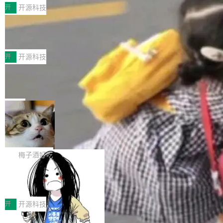
MPComm将作为一种传输引擎接入Mooncake T
型案例入选名单》，深信服“面向企业研发场景的
开
开源科技
ENT，实现零拷贝传输性能提升30%、非零拷贝
开源 AI 编程平台 CoStrict 应用”凭借卓越的技术
传输性能最高提升5倍。UCL-MPComm底层基
深信服AI算力网关入选工信部人工智能
创新与落地成效成功入选。 全链路私有化部署，
应用典型案例！
于自研UCL-Engine通信引擎，后续腾讯网平将
助力企业AI研发安全落地 当前，越来越多企业已
前不久，工业和信息化部正式发布《2025年人工
持续开源更多基于UCL-Engine的高性能通信组
经开始引入 AI Coding 工具，通过调用公有云模
智能应用典型案例名单》，集中展示人工智能在
开
开源科技
件。 腾讯网平团队在UCL-MPComm中实现了一
型或企业内部部署模型提升研发效率。但随着 AI
各领域的应用成果，覆盖技术底座、行业赋能、
个独立于业务线程的全局通信引擎（Engine），
Coding 从个人辅助工具逐步走向团队级、组织
Jeff Dean 离开 Google：一个时代的结
产品应用、支撑保障、专题等五大方向。深信服
并实...
束，一个实验室的开始
级应用，企业在规模化落地过程中，对安全性、
AI算力网关（AI创新平台）成功入选！ 随着各行
Google 员工编号 20。MapReduce 作者之一。
可控性和代码质量提出了更高要求。 首先是数据
各业的Agent走向规模化建设，算力构成形态逐
Bigtable 作者之一。TensorFlow 的作者之一。
局
安全与合规要求。对于大多数普通研发场景，公
渐丰富，用户关注的重点也在发生变化：不只是
Gemini 的架构师。Google 首席科学家。 Jeff D
有云模型能够满足快速试用和效率提升的需求。
让AI用起来，还要进一步看清混合算力时代下，
🔥 SolonCode v2026.8.4 发布：界面
ean 在 Google 工作了 27 年后，宣布离职。 他
但对于金融、能源、医疗等对数据安全要求较...
字体可调、22 种语言、记忆搜索增强
Token花在哪里、算力是否被充分利用，以及持
不是一个人走。一同离开的还有 Sanjay Ghema
打开终端就能上岗的全中文编码智能体，这一轮
续增长的AI成本该如何优化。 深信服AI算力网关
wat（Google 员工编号 23，Jeff Dean 二十多
把「看得清、用母语、记得住」三件事一次补
梅子酒好吃
正是围绕这些实际问题，从Token治理和成本治
年的编程搭档，MapReduce 和 Bigtable 的共同
齐。 SolonCode 是什么 SolonCode 是杭州无
理两个方面，让用户的每一份算力都看得清、管
作者）、Quoc Le（Google 大脑核心成员，Se
让“代码语义理解”深度释放AI Coding
耳科技研发的企业级终端编码智能体——一位全
得住、用得稳、省得下、更安全！ 一、从现在开
价值潜能：华为云码道（CodeArts）
q2Seq 和 DocAI 的共同发明人）以及 Oriol Vin
中文驱动的数字员工，自主理解需求、规划步
一、代码仓深度理解技术的作用与价值 在软件工
始，Token使用一目...
代码仓技术解析
yals（Gemini 联合负责人，AlphaSta...
骤、编写代码。不挑模型、不挑平台，curl 一行
程实践中，代码仓是企业核心知识资产的主要载
开
开源科技
装完即用。 开源地址：Gitee · GitCode · GitHu
体。企业级代码仓库通常包含数十万乃至数百万