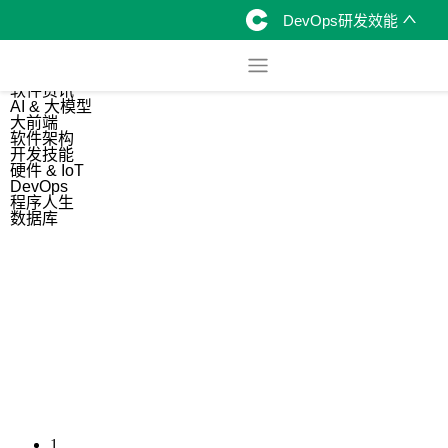
DevOps研发效能
综合
开源资讯
软件资讯
AI & 大模型
大前端
软件架构
开发技能
硬件 & IoT
DevOps
程序人生
数据库
1