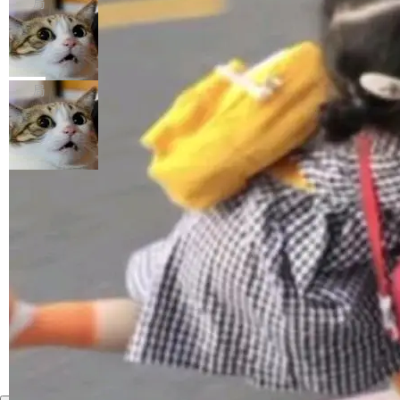
局
年。FFmpeg 社区最终选择用一个大版本的名
列表的数据匹配 —— 一项常规的数据处理任
没有拐弯抹角。他说中国正在赢得 AI 竞赛，而
字，留下了这份纪念。 雷霄骅曾是中国传媒大学
务，最终却产生了 180 万美元的账单，实际支出
当 AI agent 把源码变成了最好的扩展系
且按目前的速度，中国 AI 工具预计在今年底或
数字电视技术方向的博士生，长期从事视频、音
统，开发者工具必须开源
超出原定预算 860%。 更令人意外的是，该项目
2027 年就能追上美国前沿实验室的水平。 Dela
五年前，David Crawshaw 问过很多软件工程师
频技...
最终并未成功落地，而高额算力消耗持续运行长
ngue 把原因归结为一件事：开放协作。中国的
一个问题：你写过什么给自己用的程序？答案几
局
达 5 个月，公司直到财务对账时才察觉异常。这
AI 开发者在一个共享和协作的生态里加速迭代，
乎都是没有。工程师们整天用别人写的程序写程
意味着一个无人看管的 AI 程序，在近半年时间
而美国模型厂商在"闭门造车"。他的原话是 "buil
序给别人用。偶尔有人自己写个博客系统、智能
里日夜不停地"烧钱"。 复盘显示，...
ding in silos"——各自为战，互不通气。 这个判
家居控制、家庭实验室，都算稀奇事。 Crawsh
加载更多
断从他嘴里说出来分量不同。Hugging Face 是
aw 是 Shelley 的作者，一个开源 AI coding age
全球最大的开源 AI 平台，上面跑着上百万个模
nt。他最近在博客上写了一篇文章，核心论点很
型。谁在开源赛道上领先，...
简单：开发者工具必须开源。 理由不是传统的自
由软件情怀，而是一个跟 AI agent 直接相关的
技术判断。 两行 prompt 就能个性化任何软件 C
rawshaw 给出了两个 prompt。 第一个： "下载
某个软件的源码，在本地构建。修改 agent ...