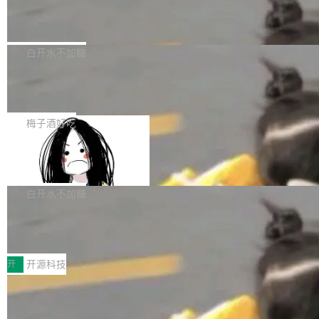
业，获配股份数量占本次发行数量的2.31%。 除
像构建工具生成）。moby/moby#53305 修复了
马斯克 AI 百科项目 Grokipedia 被曝数
准。今天，Apache 软件基金会正式宣布 Apach
DeepSeek外，腾讯旗下上海启善投资有限公司
月未更新
Docker Engine 29.7.0 中引入的一个回归问
e Fluss 孵化毕业，成为 Apache 顶级项目（TL
埃隆·马斯克推出的AI百科项目 Grokipedia 被曝
获配9...
题，该问题可能导致在旧版 Linux 内核...
P）！这一里程碑不仅标志着 Fluss 迈入新的发
长期停止内容更新，未能实现其作为“AI版维基百
白开水不加糖
展阶段，也将进一步推动流式存储、实时湖仓与
科”替代品的目标。 据 Lawfare 最新调查，自今
AI 数据基础加速融合，为实时数据基础设施的发
Solon I18n：三种解析器，零样板代码
年4月以来，Grokipedia 页面更新功能基本停
展开启新的篇章。
滞，过去三个月内没有任何条目完成更新，用户
如果你在 Spring Boot 里做过国际化，流程大概
提交的编辑请求也长期处于待处理状态。 Groki
是这样的：配 MessageSource 的 Bean、写 R
梅子酒好吃
pedia 于去年底上线，定位为由人工智能生成内
eloadableResourceBundleMessageSource、
容的百科平台，被马斯克视为传统众包百科网站
Apache Doris 4.1 全面增强 Iceberg：
声明 LocaleResolver、注册 LocaleChangeInt
支持 UPDATE、MERGE INTO 与 Iceb
维基百科的替代方案。Lawfare 调查发现，无论
erceptor…五六步之后才能看到第一行翻译文
Apache Doris 4.1 要补齐的，正是缺失的那一
erg V3
热门页面还是低关注度页面，均未出现近期更
本。 Solon 换了个方式。整个 i18n 模块围绕三
半。在已有查询能力的基础上，Doris 进一步支
白开水不加糖
新，相关问题并非局限于特定领域，而是在不同
个解析器、一个注解、一个工具类展开——没有
持了 UPDATE、DELETE、MERGE INTO 等数
主题和访问量页面中普遍存在。 调查人员最初认
XML、没有拦截器注册、没有样板配置。 资源
Testin XAgent：CIO智能测试落地指南
据修改操作、完整的表结构管理与分区演进，以
为，Grokipedia可能只是限...
文件的约定 把文件放到 resources/i18n/ 下： r
及 rewrite_data_files、expire_snapshots 等日
7月30日，TiD2026质量竞争力大会在北京中关
esources/i18n/messages.properties ...
常维护操作，并完整支持 Iceberg V3 格式。
村国家自主创新示范区会议中心开幕。本届大会
开
开源科技
由中关村智联软件服务业质量创新联盟主办，以
让非法状态不可表示：一篇关于 ADT
“智构可信·质创未来——AI原生时代的质量新范
的帖子在 Reddit 火了
式”为主题，直面AI从实验室走向规模化产业落地
有一种东西，一旦用过就回不去了。Alex Fedos