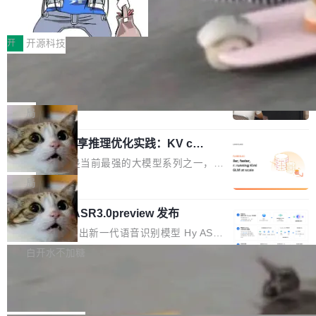
b 安装 支持 Java 8+（8~26）、macOS / Linu
让“代码语义理解”深度释放AI Coding
个文件，其规模远超单次模型调用可承载的上下
价值潜能：华为云码道（CodeArts）
x / Windows / Harmony PC。 # macOS / Linu
文窗口。随着项目规模的持续扩张与代码历史的
一、代码仓深度理解技术的作用与价值 在软件工
代码仓技术解析
x / Harmony PC curl -fsSL https://solon.noea
不断累积，代码仓中的模块关系、接口契约、业
程实践中，代码仓是企业核心知识资产的主要载
开
开源科技
r.org/solon...
务逻辑等关键信息往往分散于数十乃至数百个文
体。企业级代码仓库通常包含数十万乃至数百万
件之中，形成高度复杂的知识关联网络。传统的
一条“删库”命令跑 17 小时，算法工程
个文件，其规模远超单次模型调用可承载的上下
师删光 89TB 数据只为干私活
代码检索手段（如关键词匹配、目录遍历）仅能
文窗口。随着项目规模的持续扩张与代码历史的
最高人民检察院8月4日公布了一起案件：北京一
在语法层面完成文本定位，难以触及代码的语义
不断累积，代码仓中的模块关系、接口契约、业
名90后算法工程师王某，为了给自己接的私活腾
局
内涵与结构关联，导致开发者使用代码智能体在
务逻辑等关键信息往往分散于数十乃至数百个文
服务器空间，删光了公司AI游戏部门的全部核心
理解大规模代码仓时面临显著"代码仓理解"瓶
件之中，形成高度复杂的知识关联网络。传统的
Cloudflare 分享推理优化实践：KV ca
数据。 王某2024年1月入职东城区某科技公司AI
颈。 代码仓深度理解服务（以下简称" CodeBas
che 量化 + 权重压缩，吞吐量提升 4
代码检索手段（如关键词匹配、目录遍历）仅能
短剧部门，有互联网大厂背景。在公司内部架构
Kimi 和 GLM 是当前最强的大模型系列之一，但
e深度理解服务"）是华为云码道（CodeA...
1%，成本降 30%
在语法层面完成文本定位，难以触及代码的语义
调整期间，部门三次通知全员将数据从A集群迁
它们有一个共同的问题：太吃显存了。月之暗面
局
内涵与结构关联，导致开发者使用代码智能体在
移到B集群，王某都回复了"收到"。 他没有迁移
的 Kimi K 系列和智谱的 GLM 都是长上下文、M
理解大规模代码仓时面临显著"代码仓理解"瓶
数据。2024年9月3日下午4点，他使用此前登录
腾讯混元 Hy ASR3.0preview 发布
oE 架构的大模型，好用到让人上瘾，但 GPU 显
颈。 代码仓深度理解服务（以下简称" CodeBas
的账号密码进入A集群，输入了一条被程序员圈
存永远不够用。 Cloudflare 的 Workers AI 团队
腾讯混元正式推出新一代语音识别模型 Hy ASR
e深度理解服务"）是华为云码道（CodeA...
称为"删库跑路"的命令——最高管理员权限、无
一直在跑这些模型的推理。他们在官方博客上发
3.0preview。基于最新一代大语言模型 Hy3 的
白开水不加糖
需确认、强制递归删除。17个小时后，运维人员
了一篇技术文章，详细拆解了三种让大模型在 G
语言理解能力，以及融合了高精度语音识别与深
发现异常并中止进程时，89TB数据已经没了。
PU 上跑得更省、更快的技术手段——KV cache
Pale Moon 34.3.2 发布，苍月浏览器
度语义理解能力，实现了语音识别能力的全面升
删掉的是AI游戏部门的全部开发文件，包括公司
量化、模型权重压缩、以及共享 KV cache 的完
级。 根据介绍，Hy ASR3.0preview 目标在于：
Pale Moon 34.3.2 现已发布，这是一个安全更
自研的多个文生3D和...
整性保护。效果是：吞吐量提升 41%，每 token