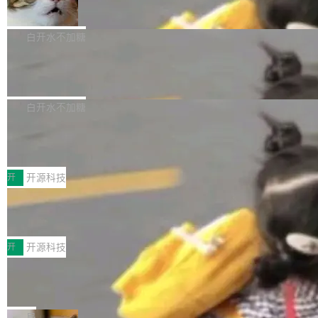
准 AI 能力认知
撑庞大支出的资金来源却呈现出截然不同的面
sh | bash 安装一个能在大项目里自动规划、写
机器出题的前提，是让机器拥有全局视野。整个
貌。数据显示，微软和 Meta 主要依托充沛的经
代码、验证结果的 AI 终端工具。 据介绍，Muse
构建流程可以分为四个环节：建图 → 控制难度
白开水不加糖
营现金流来覆盖资本开支，其资本支出覆盖率分
Code 是 Meta 的编程 agent 产品。它和市场上
→ 质量把关 → 数据概览。
别达到155% 和106%;而SpaceXAI的经营现金
已有的终端编程 agent 在设计理念上有几个明显
腾讯开源 UCL-MPComm 通信库
流仅能覆盖资本开支的12...
的差异点。 异步后台 agent：Muse Code 有一
腾讯网平团队宣布开源了 UCL-MPComm 通信
个主 agent 循环，外加一组后台 agent。这些后
库，并将作为transport接入Mooncake TENT。
白开水不加糖
台 agent...
该通信库针对AI Memory池化场景的数据传输需
CoStrict入选工信部2025人工智能应用
求进行了深度优化，能够实现数据中心内大规模
典型案例
计算节点间多种内存类型的高性能通信。 UCL-
近日，工信部科技司公示《2025人工智能应用典
MPComm将作为一种传输引擎接入Mooncake T
型案例入选名单》，深信服“面向企业研发场景的
开
开源科技
ENT，实现零拷贝传输性能提升30%、非零拷贝
开源 AI 编程平台 CoStrict 应用”凭借卓越的技术
深信服AI算力网关入选工信部人工智能
传输性能最高提升5倍。UCL-MPComm底层基
创新与落地成效成功入选。 全链路私有化部署，
应用典型案例！
于自研UCL-Engine通信引擎，后续腾讯网平将
助力企业AI研发安全落地 当前，越来越多企业已
前不久，工业和信息化部正式发布《2025年人工
持续开源更多基于UCL-Engine的高性能通信组
经开始引入 AI Coding 工具，通过调用公有云模
智能应用典型案例名单》，集中展示人工智能在
开
开源科技
件。 腾讯网平团队在UCL-MPComm中实现了一
型或企业内部部署模型提升研发效率。但随着 AI
各领域的应用成果，覆盖技术底座、行业赋能、
个独立于业务线程的全局通信引擎（Engine），
Jeff Dean 离开 Google：一个时代的结
Coding 从个人辅助工具逐步走向团队级、组织
产品应用、支撑保障、专题等五大方向。深信服
并实...
束，一个实验室的开始
级应用，企业在规模化落地过程中，对安全性、
AI算力网关（AI创新平台）成功入选！ 随着各行
Google 员工编号 20。MapReduce 作者之一。
可控性和代码质量提出了更高要求。 首先是数据
各业的Agent走向规模化建设，算力构成形态逐
Bigtable 作者之一。TensorFlow 的作者之一。
局