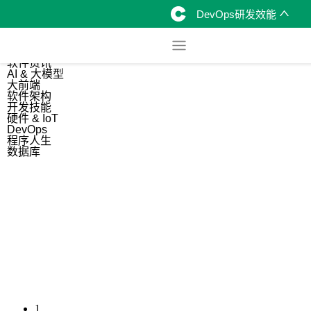
DevOps研发效能
综合
开源资讯
软件资讯
AI & 大模型
大前端
软件架构
开发技能
硬件 & IoT
DevOps
程序人生
数据库
1