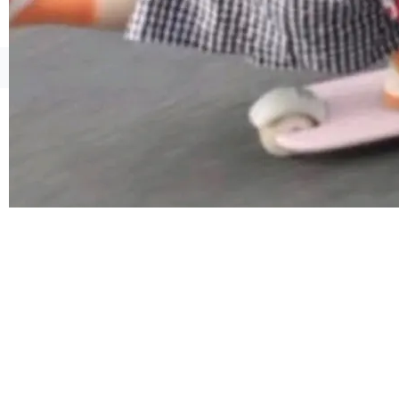
atePad Edge 升级至 HarmonyOS 6.1.0.135S
P9 patch03及以上版本。 *升级路径：设置 > 搜
索“软件更新” > 检查更新，即可搜索新版本，下
©OSCHINA(OSChina.NET)
京ICP备2025119063号
载安装完成升级即可。 没有...