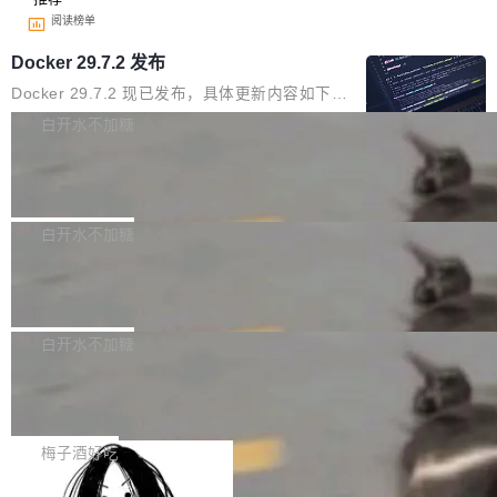
阅读榜单
Docker 29.7.2 发布
Docker 29.7.2 现已发布，具体更新内容如下：
Bug fixes and enhancements 修复多次传递同
白开水不加糖
一环境变量时，docker service create和docker
Apache Fluss 毕业成为顶级项目
service update会发生 panic 的问题。docker/cl
i#7145 修复了 Docker Engine 29.7.0 中引入的
今年 7 月，Apache Fluss 的毕业提案在 Apach
一个回归问题，该问题导致拉取镜像时会拒绝包
e 孵化器项目管理委员会（IPMC）投票中获得
白开水不加糖
含绝对 hardlink 目标的镜像（此类镜像由某些镜
全票通过，随后获 Apache 软件基金会董事会批
像构建工具生成）。moby/moby#53305 修复了
马斯克 AI 百科项目 Grokipedia 被曝数
准。今天，Apache 软件基金会正式宣布 Apach
月未更新
Docker Engine 29.7.0 中引入的一个回归问
e Fluss 孵化毕业，成为 Apache 顶级项目（TL
埃隆·马斯克推出的AI百科项目 Grokipedia 被曝
题，该问题可能导致在旧版 Linux 内核...
P）！这一里程碑不仅标志着 Fluss 迈入新的发
长期停止内容更新，未能实现其作为“AI版维基百
白开水不加糖
展阶段，也将进一步推动流式存储、实时湖仓与
科”替代品的目标。 据 Lawfare 最新调查，自今
AI 数据基础加速融合，为实时数据基础设施的发
Solon I18n：三种解析器，零样板代码
年4月以来，Grokipedia 页面更新功能基本停
展开启新的篇章。
滞，过去三个月内没有任何条目完成更新，用户
如果你在 Spring Boot 里做过国际化，流程大概
提交的编辑请求也长期处于待处理状态。 Groki
是这样的：配 MessageSource 的 Bean、写 R
梅子酒好吃
pedia 于去年底上线，定位为由人工智能生成内
eloadableResourceBundleMessageSource、