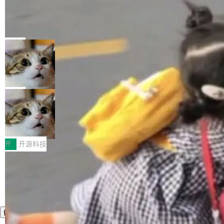
工资的是慕尼黑市政府。 libexpat 是一个 C99
<ul> <li>现在建议列表会显示更多结果，方便用
编写的流式 XML 解析器，MIT 许可证。和 libx
Cloudflare Computer 开源：你的 Age
户查找历史记录和切换到已打开的标签页。（<a
nt 需要一台电脑，而不是一个容器
ml2 一样，它是世界上使用最广泛的 XML 解析
href="https://bugzilla.mozilla.org/show_bug.c
Cloudflare 开源了名为 @cloudflare/computer
库之一。你的操作系统、浏览器、无数的基础设
gi?id=2019042">Bug&nbsp;2019042</a>）</l
的 npm 包。项目的核心论点是：容器不适合 Ag
局
施软件，很可能都在用它。而过去十年，维护它
i> <li>现在，助手可以直接使用 Exa 的网络搜索
ent 计算。真正适合的，是 Isolate。 Cloudflare
的人一直在用业余...
结果回答问题，而无需将问题转交给搜索引擎。
OpenAI 公开邮件和聊天记录回应苹果
工程师在这件事上没什么可谦虚的——他们用 W
诉讼，称“Apple is getting this wron
（<a href="https://bugzilla.mozilla.org/show_
orkers 跑了十年 Isolate。用 CEO Matthew Pri
上个月，苹果一纸诉状把 OpenAI 告上法庭，指
g”
bug.cgi?id=204...
nce 的话说：「我们一生都在用 Isolate 运行代
控其挖角苹果前员工并窃取商业秘密。苹果的诉
局
码，而 AI Agent 不需要容器，它们需要的是 Iso
状把 OpenAI 描述成一个系统性地从前东家挖
late。」 容器为什么不合适 容器的问题在于启动
HUAWEI MatePad Edge上架WorkBu
人、套取机密信息的对手。 OpenAI 没发律师
ddy鸿蒙PC版，说话就能干活的AI办公
和销毁都太重了。一个 Agent 要执行的任务可能
函，也没选择庭外沉默。它在官网贴了一篇博
全能AI工作台WorkBuddy鸿蒙PC版上架HUAWE
搭子
只需要几毫秒的 CPU 时间，但容器从冷启动到
文，标题只有六个字：Apple is getting this wro
I MatePad Edge应用市场，直接下载即可使
开
开源科技
就绪要花数秒。如果未来有十...
ng。 然后，它把邮件往来和 iMessage 聊天记
用，与鸿蒙电脑上的体验一致。值得一提的是，
录全贴了出来。 他发错人了 苹果外部律师 Gabr
这是目前市面上唯一支持平板接入WorkBuddy P
iel Gross 来自 Weil 律所，2 月 23 日下午 5:53
C版的产品，搭载“人机双写”重磅功能——你写
给 OpenAI 总法律顾问 Che Chang 发了封邮
你的，AI写AI的，同屏协作互不干扰。一句话让
件，附了一封长信，要求 OpenAI 配合调查前苹
AI帮你干活，现在开启全新体验！ 温馨提示：
果员工带走机密信...
体验WorkBuddy鸿蒙PC版前，请将 HUAWEI M