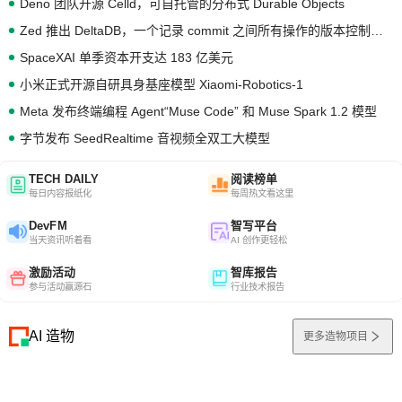
Deno 团队开源 Celld，可自托管的分布式 Durable Objects
Zed 推出 DeltaDB，一个记录 commit 之间所有操作的版本控制系统
SpaceXAI 单季资本开支达 183 亿美元
小米正式开源自研具身基座模型 Xiaomi-Robotics-1
Meta 发布终端编程 Agent“Muse Code” 和 Muse Spark 1.2 模型
字节发布 SeedRealtime 音视频全双工大模型
TECH DAILY
阅读榜单
每日内容报纸化
每周热文看这里
DevFM
智写平台
当天资讯听着看
AI 创作更轻松
激励活动
智库报告
参与活动赢源石
行业技术报告
AI 造物
更多造物项目