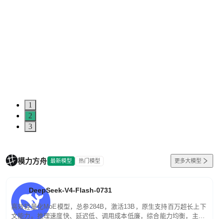
1
2
3
模力方舟
最新模型
热门模型
更多大模型
DeepSeek-V4-Flash-0731
高效轻量化MoE模型，总参284B，激活13B，原生支持百万超长上下
文能力。推理速度快、延迟低、调用成本低廉，综合能力均衡，主打