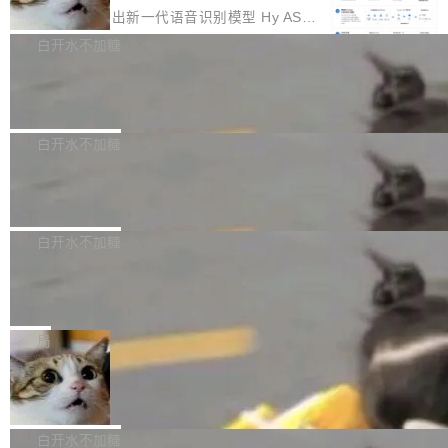
颈。 代码仓深度理解服务（以下简称" CodeBas
的账号密码进入A集群，输入了一条被程序员圈
存永远不够用。 Cloudflare 的 Workers AI 团队
腾讯混元正式推出新一代语音识别模型 Hy ASR
e深度理解服务"）是华为云码道（CodeA...
称为"删库跑路"的命令——最高管理员权限、无
一直在跑这些模型的推理。他们在官方博客上发
3.0preview。基于最新一代大语言模型 Hy3 的
白开水不加糖
需确认、强制递归删除。17个小时后，运维人员
了一篇技术文章，详细拆解了三种让大模型在 G
语言理解能力，以及融合了高精度语音识别与深
发现异常并中止进程时，89TB数据已经没了。
PU 上跑得更省、更快的技术手段——KV cache
Pale Moon 34.3.2 发布，苍月浏览器
度语义理解能力，实现了语音识别能力的全面升
删掉的是AI游戏部门的全部开发文件，包括公司
量化、模型权重压缩、以及共享 KV cache 的完
级。 根据介绍，Hy ASR3.0preview 目标在于：
Pale Moon 34.3.2 现已发布，这是一个安全更
自研的多个文生3D和...
整性保护。效果是：吞吐量提升 41%，每 token
让语音识别不再只是听清，而是真正听懂。通过
新和少量网页兼容性修复版本。 Changes/fixe
白开水不加糖
成本降低 30%，精度不变。 FP8 省的不仅是显
先理解你的语境和意图，再把准确的文字直接给
s： 实现了URL.Parse()便捷功能 对浏览器内部
存 KV cache 是推理时最吃显...
PostgreSQL 18/19 新特性深度解读
到你。从“逐字转写、单点优化”演进为“理解语
函数添加了多项边界检查，以避免潜在的越界访
境、兼容场景、一键直出”。 Hy ASR 3.0 previe
问、下溢和溢出。（DiD） 修复了加载和解析内
演讲者分享了一个有趣的实践：面对 PG 18 已
w 不要求标准普通话，方言识别覆盖粤语、吴语
容提供的字体时出现的几个问题 为避免音频加
发布的 Release Notes，他利用 AI 工具（如 Co
白开水不加糖
等 10 大方言片区和 20 余个二级小片区。在开
载、处理和播放过程中可能出现的一系列错误，
pilot）对数千条 commit 日志进行自动分析，先
源评测集中，Hy ASR 3.0 preview 在多语种的
慕尼黑市政府为全职开源项目维护者提
对音频采样频率设定了下限 采样率低于 8kHz
让模型总结出三十余条潜在特性，再逐条要求生
WER（...
供资助
（通常被认为是 "telephone"/"walkie-talkie" 音
成详细解释和代码校验，最终筛选出对用户体感
"在过去大约 10 年的大部分时间里，libexpat 的
质的最低采样率）的音频格式将被拒绝 修复了 C
最强的若干项。对于尚未正式发版的 PG 19，则
维护工作一直与我的日常工作、家务、社交生活
局
SS 圆角虚线样式中可能存在的问题 如果表单中
通过拉取过去一年内（从 PG 18 Beta1 时间点
和休闲娱乐竞争时间。" 这是 libexpat 维护者 S
的图像元素不在同一个子树中，则它们将不再关
至今）的所有 commit，同样交由 AI 分析提炼。
Firefox 153.0.3 发布
ebastian Pipping 写在博客里的话。8 月 4 日，
联 加...
经过人工复核，准确度令人满意。这一方法也为
他宣布了一个新消息：从 2026 年 8 月 1 日起，
Firefox 153.0.3 现已发布，具体更新内容如
社区爱好者提供了高效跟踪新版本的思路。
他可以全职维护 libexpat 了，最长 6 个月。发
下： New Smart Window 包含多项增强功能：
白开水不加糖