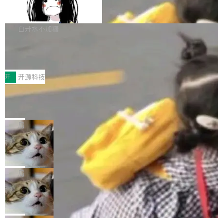
容的百科平台，被马斯克视为传统众包百科网站
Apache Doris 4.1 全面增强 Iceberg：
声明 LocaleResolver、注册 LocaleChangeInt
支持 UPDATE、MERGE INTO 与 Iceb
维基百科的替代方案。Lawfare 调查发现，无论
erceptor…五六步之后才能看到第一行翻译文
Apache Doris 4.1 要补齐的，正是缺失的那一
erg V3
热门页面还是低关注度页面，均未出现近期更
本。 Solon 换了个方式。整个 i18n 模块围绕三
半。在已有查询能力的基础上，Doris 进一步支
白开水不加糖
新，相关问题并非局限于特定领域，而是在不同
个解析器、一个注解、一个工具类展开——没有
持了 UPDATE、DELETE、MERGE INTO 等数
主题和访问量页面中普遍存在。 调查人员最初认
XML、没有拦截器注册、没有样板配置。 资源
Testin XAgent：CIO智能测试落地指南
据修改操作、完整的表结构管理与分区演进，以
为，Grokipedia可能只是限...
文件的约定 把文件放到 resources/i18n/ 下： r
及 rewrite_data_files、expire_snapshots 等日
7月30日，TiD2026质量竞争力大会在北京中关
esources/i18n/messages.properties ...
常维护操作，并完整支持 Iceberg V3 格式。
村国家自主创新示范区会议中心开幕。本届大会
开
开源科技
由中关村智联软件服务业质量创新联盟主办，以
让非法状态不可表示：一篇关于 ADT
“智构可信·质创未来——AI原生时代的质量新范
的帖子在 Reddit 火了
式”为主题，直面AI从实验室走向规模化产业落地
有一种东西，一旦用过就回不去了。Alex Fedos
的核心质量命题。会上，《2026智能研发生产力
eev 管它叫"软件设计的基石"。 他说的东西不新
局
工具选型手册》发布，Testin云测的Testin XAge
鲜——代数数据类型（ADT），尤其是和类型
nt智能测试系统入选AI测试领域代表产品。对CI
Cloudflare 开源内部企业 AI 平台 Clou
（sum type）。但他说清楚了一件事：这不是类
dflare OS
O而言，这提示了一个转变：AI测试正在从效率
型系统的学术体操，是日常编码的思维方式。 文
Cloudflare 发布了一个开源项目 Cloudflare O
工具升级为企业的质量基础设施。 CIO面对的新
章从一个简单的例子切入。一个网站的深色主题
S。如果你只看官方博客，你会觉得这是又一
局
现实 过去两年，CIO们的焦虑清单上多了两项：
设置，如果用布尔值 + 可空字段来表示——bool
个"AI 知识库 + 聊天机器人"——每个大厂都在
一是如何让大模型和智能体应用安全地从PoC走
Deno 团队开源 Celld，可自托管的分
ean 表示是否可切换，nullable 的默认模式、浅
做，没什么新鲜的。 但 Kenton Varda 在 Twitte
向生产，二是如何让测试团队跟得上AI应用...
布式 Durable Objects
色方案、深色方案——会产生大量无意义的组
r 上把事情说清楚了： 今天我们发布了 Cloudfla
Ryan Dahl 领导的 Deno 团队推出了最新开源项
合。方案缺了、配置冲突了、全 null 了。要知道