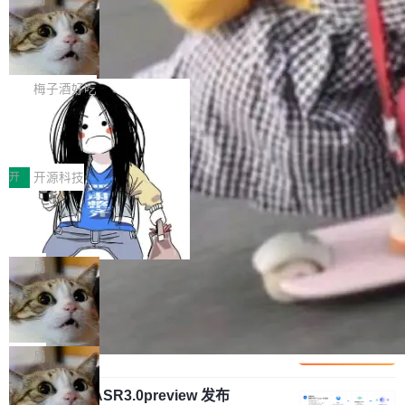
安全与合规要求。对于大多数普通研发场景，公
渐丰富，用户关注的重点也在发生变化：不只是
Gemini 的架构师。Google 首席科学家。 Jeff D
有云模型能够满足快速试用和效率提升的需求。
让AI用起来，还要进一步看清混合算力时代下，
🔥 SolonCode v2026.8.4 发布：界面
ean 在 Google 工作了 27 年后，宣布离职。 他
但对于金融、能源、医疗等对数据安全要求较...
字体可调、22 种语言、记忆搜索增强
Token花在哪里、算力是否被充分利用，以及持
不是一个人走。一同离开的还有 Sanjay Ghema
打开终端就能上岗的全中文编码智能体，这一轮
续增长的AI成本该如何优化。 深信服AI算力网关
wat（Google 员工编号 23，Jeff Dean 二十多
把「看得清、用母语、记得住」三件事一次补
梅子酒好吃
正是围绕这些实际问题，从Token治理和成本治
年的编程搭档，MapReduce 和 Bigtable 的共同
齐。 SolonCode 是什么 SolonCode 是杭州无
理两个方面，让用户的每一份算力都看得清、管
作者）、Quoc Le（Google 大脑核心成员，Se
让“代码语义理解”深度释放AI Coding
耳科技研发的企业级终端编码智能体——一位全
得住、用得稳、省得下、更安全！ 一、从现在开
价值潜能：华为云码道（CodeArts）
q2Seq 和 DocAI 的共同发明人）以及 Oriol Vin
中文驱动的数字员工，自主理解需求、规划步
一、代码仓深度理解技术的作用与价值 在软件工
始，Token使用一目...
代码仓技术解析
yals（Gemini 联合负责人，AlphaSta...
骤、编写代码。不挑模型、不挑平台，curl 一行
程实践中，代码仓是企业核心知识资产的主要载
开
开源科技
装完即用。 开源地址：Gitee · GitCode · GitHu
体。企业级代码仓库通常包含数十万乃至数百万
b 安装 支持 Java 8+（8~26）、macOS / Linu
一条“删库”命令跑 17 小时，算法工程
个文件，其规模远超单次模型调用可承载的上下
师删光 89TB 数据只为干私活
x / Windows / Harmony PC。 # macOS / Linu
文窗口。随着项目规模的持续扩张与代码历史的
最高人民检察院8月4日公布了一起案件：北京一
x / Harmony PC curl -fsSL https://solon.noea
不断累积，代码仓中的模块关系、接口契约、业
名90后算法工程师王某，为了给自己接的私活腾
局
r.org/solon...
务逻辑等关键信息往往分散于数十乃至数百个文
服务器空间，删光了公司AI游戏部门的全部核心
件之中，形成高度复杂的知识关联网络。传统的
Cloudflare 分享推理优化实践：KV ca
数据。 王某2024年1月入职东城区某科技公司AI
che 量化 + 权重压缩，吞吐量提升 4
代码检索手段（如关键词匹配、目录遍历）仅能
短剧部门，有互联网大厂背景。在公司内部架构
Kimi 和 GLM 是当前最强的大模型系列之一，但
1%，成本降 30%
在语法层面完成文本定位，难以触及代码的语义
调整期间，部门三次通知全员将数据从A集群迁
它们有一个共同的问题：太吃显存了。月之暗面
局
内涵与结构关联，导致开发者使用代码智能体在
移到B集群，王某都回复了"收到"。 他没有迁移
的 Kimi K 系列和智谱的 GLM 都是长上下文、M
理解大规模代码仓时面临显著"代码仓理解"瓶
数据。2024年9月3日下午4点，他使用此前登录
腾讯混元 Hy ASR3.0preview 发布
oE 架构的大模型，好用到让人上瘾，但 GPU 显