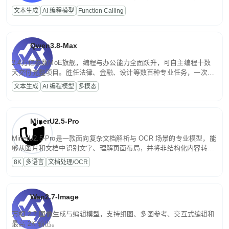
高并发、轻量化任务，适合日常对话、内容创作、基础 RAG、批量
文本生成
AI 编程模型
Function Calling
文案处理等普惠刚需场景。
Qwen3.8-Max
2.4万亿参数MoE旗舰，编程与办公能力全面跃升，可自主编程十数
天交付完整项目。胜任法律、金融、设计等数百种专业任务，一次对
话端到端交付生产级成果。原生视觉理解贯穿规划、执行与验证全流
文本生成
AI 编程模型
多模态
程，支持超长文档与长视频的深度语义解析。长程任务中自主规划与
闭环迭代，持续进化。
MinerU2.5-Pro
MinerU2.5-Pro是一款面向复杂文档解析与 OCR 场景的专业模型，能
够从图片和文档中识别文字、理解页面布局，并将非结构化内容转换
为便于存储、检索和二次处理的结构化结果。
8K
多语言
文档处理/OCR
Wan2.7-Image
万相 2.7 图像生成与编辑模型，支持组图、多图参考、交互式编辑和
最高 2K 输出。