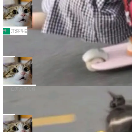
re OS，一个带连接器的聊天机器人，跟其他所
目 Celld，一个能在自己机器上运行 Cloudflare
局
哪些组合有效，作者说，你得靠"文档、校验、或
有科技公司做的一样。只不过，实际上它不一
Workers 和 Durable Objects 的守护进程。 设
者部落知识"。 换个写法。Rust 的 enum，两个
鲁大师7月新机性能/流畅/AI榜：vivo夺
样。这是 Sandstorm.io 的重制版，我十年前的
计思路很直接：每个对象是一个独立的 SQLite
变体：Switchable...
性能、流畅双第一，三星Galaxy Z系列
那个创业公司。不同的是，这次它构建在 Cloudf
数据库，按名称寻址，复制到你自己的 S3 兼容
2026年7月的手机市场，由于存储等硬件成本暴
新折叠缺席
lare Workers 上——我花了九年时间搭建的平台
存储库里。节点之间只通过这个存储库协调——
增，手机厂商的日子也不好过啊，新机速度明显
开
开源科技
——并且深度集成了 AI。这基本上是我十年秘密
没有控制平面，没有共识协议。每个对象自带一
放缓，因此硝烟味淡了许多。新机参数规格除开
计划的顶峰。 十年前，Ken...
个小型数据库，应用天然按分片构建，单个数据
Zed 推出 DeltaDB，一个记录 commit
高价的三星折叠（三星Galaxy Z Fold8 Ultra / Z
之间所有操作的版本控制系统
库的竞争和爆炸半径问题在设计层面就被消除
Fold8 / Z Flip8）外，其余要么是中低端机器，
Zed 编辑器团队发布了新项目——DeltaDB，一
了。 闲置的 cell 会休眠到几乎不占资源。当 cel
例如iQOO Z11i、REDMI Note 17、REDMI No
个在 git commit 之间记录每一次编辑操作的版
局
l 迁移或唤醒时，新宿主从 S3 恢复 SQLite 数据
te 17 Pro、OPPO K15，要么是vivo X300 E这
本控制系统。目前处于 Early Access 阶段。 De
库继续执行。存储库是持久化的唯一真相...
样的次旗舰。 Galaxy Z Fold8 Ultra / Z Fold8 /
SpaceXAI 单季资本开支达 183 亿美元
ltaDB 的核心思路直接写在 landing page 最显
Z Flip8三款折叠屏新机均在7月22日发布，且全
眼的位置：「Software is made between com
根据风险投资人Tomer Tunguz 博客（VC 分
部搭载骁龙8 Elite Gen5 for Galaxy，它们本该
mits」——软件是在 commit 之间写出来的。git
析）披露的最新分析与第二季度业绩报告，Spac
白开水不加糖
是7月性...
只记录了你提交的最终状态，但真正的工作过程
eXAI在上个季度的总资本支出飙升至183.7亿美
——打字、删改、试错、agent 对话——都在 co
Meta 发布终端编程 Agent“Muse Cod
元。其中，绝大部分资金被直接用于 AI 领域，
e” 和 Muse Spark 1.2 模型
mmit 之间的空隙里丢失了。 DeltaDB 要做的就
金额高达158.3亿美元，这一单项投入已经逼近
Meta 今天发布了两款 AI 产品：Muse Code，
是把这段空隙补上。 回退到任何一次编辑：Delt
微软同期总资本开支的四成。 与亚马逊、Alpha
一个在终端里运行的编程 agent；Muse Spark
局
aDB 捕获 commit 之间的每一次操作，...
bet、微软以及 Meta 等传统科技巨头相比，Spa
1.2，驱动这个 agent 的新模型。一句话概括：
ceXAI的资金消耗速度尤为引人瞩目。然而，支
美团开源 LoHoSearch，用知识图谱校
你可以用 curl -fsSL https://dev.meta.ai/install.