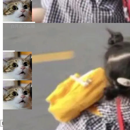
件，附了一封长信，要求 OpenAI 配合调查前苹
AI帮你干活，现在开启全新体验！ 温馨提示：
处理能力和硬件加速支持之外，还有一个特殊之
果员工带走机密信...
体验WorkBuddy鸿蒙PC版前，请将 HUAWEI M
亚马逊成本失控：AI 写代码烧掉 1215
处：FFmpeg 9.0 的代号是“Lei”。 这个名字，
万元，超预算 860%
atePad Edge 升级至 HarmonyOS 6.1.0.135S
来自中国开发者雷霄骅（Lei Xiaohua）。 对于
外媒近日曝光了亚马逊的多份内部报告显示，AI
P9 patch03及以上版本。 *升级路径：设置 > 搜
很多中国音视频开发者而言，这个名字并不陌
导致公司在多个项目上超支。《金融时报》报道
白开水不加糖
索“软件更新” > 检查更新，即可搜索新版本，下
生。十年前，他通过大量中文技术文章、源码分
称，仅一个项目的成本超支就高达 180 万美元
载安装完成升级即可。 没有...
析和开源示例，让一代开发者第一次真正理解 F
Hugging Face CEO 发声：中国正在开
（约合人民币 1215 万元）。 具体来说，一名工
源模型上碾压我们
Fmpeg，也成为很多人进入音视频开发领域的
程师借助 Anthropic 旗下 Claude Sonnet 模型
"他们正在开源模型上碾压我们。" Hugging Fac
“启蒙老师”。 而今年，恰好是雷霄骅离世十周
编写程序，目标是完成电商平台作者信息与商品
e CEO Clément Delangue 在 CNBC 的采访里
局
年。FFmpeg 社区最终选择用一个大版本的名
列表的数据匹配 —— 一项常规的数据处理任
没有拐弯抹角。他说中国正在赢得 AI 竞赛，而
字，留下了这份纪念。 雷霄骅曾是中国传媒大学
务，最终却产生了 180 万美元的账单，实际支出
当 AI agent 把源码变成了最好的扩展系
且按目前的速度，中国 AI 工具预计在今年底或
数字电视技术方向的博士生，长期从事视频、音
统，开发者工具必须开源
超出原定预算 860%。 更令人意外的是，该项目
2027 年就能追上美国前沿实验室的水平。 Dela
五年前，David Crawshaw 问过很多软件工程师
频技...
最终并未成功落地，而高额算力消耗持续运行长
ngue 把原因归结为一件事：开放协作。中国的
一个问题：你写过什么给自己用的程序？答案几
局
达 5 个月，公司直到财务对账时才察觉异常。这
AI 开发者在一个共享和协作的生态里加速迭代，
乎都是没有。工程师们整天用别人写的程序写程
意味着一个无人看管的 AI 程序，在近半年时间
而美国模型厂商在"闭门造车"。他的原话是 "buil
序给别人用。偶尔有人自己写个博客系统、智能
里日夜不停地"烧钱"。 复盘显示，...
ding in silos"——各自为战，互不通气。 这个判
家居控制、家庭实验室，都算稀奇事。 Crawsh
断从他嘴里说出来分量不同。Hugging Face 是
aw 是 Shelley 的作者，一个开源 AI coding age
全球最大的开源 AI 平台，上面跑着上百万个模
nt。他最近在博客上写了一篇文章，核心论点很
型。谁在开源赛道上领先，...
简单：开发者工具必须开源。 理由不是传统的自