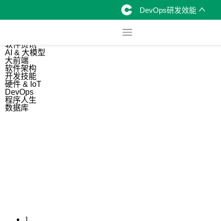
DevOps研发效能
综合
开源资讯
软件资讯
AI & 大模型
大前端
软件架构
开发技能
硬件 & IoT
DevOps
程序人生
数据库
1