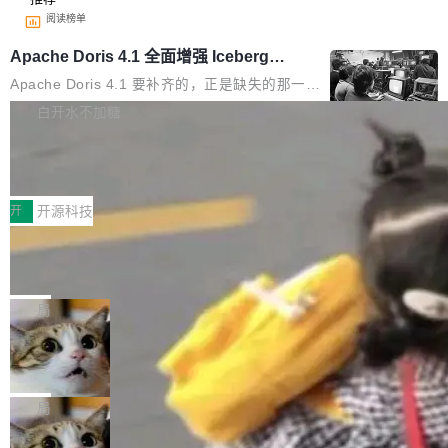
阅读榜单
Apache Doris 4.1 全面增强 Iceberg：
支持 UPDATE、MERGE INTO 与 Iceb
Apache Doris 4.1 要补齐的，正是缺失的那一
erg V3
半。在已有查询能力的基础上，Doris 进一步支
白开水不加糖
持了 UPDATE、DELETE、MERGE INTO 等数
Testin XAgent：CIO智能测试落地指南
据修改操作、完整的表结构管理与分区演进，以
及 rewrite_data_files、expire_snapshots 等日
7月30日，TiD2026质量竞争力大会在北京中关
常维护操作，并完整支持 Iceberg V3 格式。
村国家自主创新示范区会议中心开幕。本届大会
开
开源科技
由中关村智联软件服务业质量创新联盟主办，以
让非法状态不可表示：一篇关于 ADT
“智构可信·质创未来——AI原生时代的质量新范
的帖子在 Reddit 火了
式”为主题，直面AI从实验室走向规模化产业落地
有一种东西，一旦用过就回不去了。Alex Fedos
的核心质量命题。会上，《2026智能研发生产力
eev 管它叫"软件设计的基石"。 他说的东西不新
局
工具选型手册》发布，Testin云测的Testin XAge
鲜——代数数据类型（ADT），尤其是和类型
nt智能测试系统入选AI测试领域代表产品。对CI
Cloudflare 开源内部企业 AI 平台 Clou
（sum type）。但他说清楚了一件事：这不是类
dflare OS
O而言，这提示了一个转变：AI测试正在从效率
型系统的学术体操，是日常编码的思维方式。 文
Cloudflare 发布了一个开源项目 Cloudflare O
工具升级为企业的质量基础设施。 CIO面对的新
章从一个简单的例子切入。一个网站的深色主题
S。如果你只看官方博客，你会觉得这是又一
局
现实 过去两年，CIO们的焦虑清单上多了两项：
设置，如果用布尔值 + 可空字段来表示——bool
个"AI 知识库 + 聊天机器人"——每个大厂都在
一是如何让大模型和智能体应用安全地从PoC走