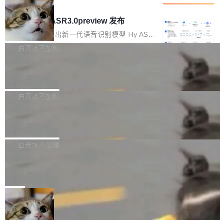
内涵与结构关联，导致开发者使用代码智能体在
移到B集群，王某都回复了"收到"。 他没有迁移
的 Kimi K 系列和智谱的 GLM 都是长上下文、M
理解大规模代码仓时面临显著"代码仓理解"瓶
数据。2024年9月3日下午4点，他使用此前登录
腾讯混元 Hy ASR3.0preview 发布
oE 架构的大模型，好用到让人上瘾，但 GPU 显
颈。 代码仓深度理解服务（以下简称" CodeBas
的账号密码进入A集群，输入了一条被程序员圈
存永远不够用。 Cloudflare 的 Workers AI 团队
腾讯混元正式推出新一代语音识别模型 Hy ASR
e深度理解服务"）是华为云码道（CodeA...
称为"删库跑路"的命令——最高管理员权限、无
一直在跑这些模型的推理。他们在官方博客上发
3.0preview。基于最新一代大语言模型 Hy3 的
白开水不加糖
需确认、强制递归删除。17个小时后，运维人员
了一篇技术文章，详细拆解了三种让大模型在 G
语言理解能力，以及融合了高精度语音识别与深
发现异常并中止进程时，89TB数据已经没了。
PU 上跑得更省、更快的技术手段——KV cache
Pale Moon 34.3.2 发布，苍月浏览器
度语义理解能力，实现了语音识别能力的全面升
删掉的是AI游戏部门的全部开发文件，包括公司
量化、模型权重压缩、以及共享 KV cache 的完
级。 根据介绍，Hy ASR3.0preview 目标在于：
Pale Moon 34.3.2 现已发布，这是一个安全更
自研的多个文生3D和...
整性保护。效果是：吞吐量提升 41%，每 token
让语音识别不再只是听清，而是真正听懂。通过
新和少量网页兼容性修复版本。 Changes/fixe
白开水不加糖
成本降低 30%，精度不变。 FP8 省的不仅是显
先理解你的语境和意图，再把准确的文字直接给
s： 实现了URL.Parse()便捷功能 对浏览器内部
存 KV cache 是推理时最吃显...
到你。从“逐字转写、单点优化”演进为“理解语
PostgreSQL 18/19 新特性深度解读
函数添加了多项边界检查，以避免潜在的越界访
境、兼容场景、一键直出”。 Hy ASR 3.0 previe
问、下溢和溢出。（DiD） 修复了加载和解析内
演讲者分享了一个有趣的实践：面对 PG 18 已
w 不要求标准普通话，方言识别覆盖粤语、吴语
容提供的字体时出现的几个问题 为避免音频加
发布的 Release Notes，他利用 AI 工具（如 Co
白开水不加糖
等 10 大方言片区和 20 余个二级小片区。在开
载、处理和播放过程中可能出现的一系列错误，
pilot）对数千条 commit 日志进行自动分析，先
源评测集中，Hy ASR 3.0 preview 在多语种的
对音频采样频率设定了下限 采样率低于 8kHz
慕尼黑市政府为全职开源项目维护者提
让模型总结出三十余条潜在特性，再逐条要求生
WER（...
供资助
（通常被认为是 "telephone"/"walkie-talkie" 音
成详细解释和代码校验，最终筛选出对用户体感
"在过去大约 10 年的大部分时间里，libexpat 的
质的最低采样率）的音频格式将被拒绝 修复了 C
最强的若干项。对于尚未正式发版的 PG 19，则
维护工作一直与我的日常工作、家务、社交生活
局
SS 圆角虚线样式中可能存在的问题 如果表单中
通过拉取过去一年内（从 PG 18 Beta1 时间点
和休闲娱乐竞争时间。" 这是 libexpat 维护者 S
的图像元素不在同一个子树中，则它们将不再关
至今）的所有 commit，同样交由 AI 分析提炼。
Firefox 153.0.3 发布
ebastian Pipping 写在博客里的话。8 月 4 日，