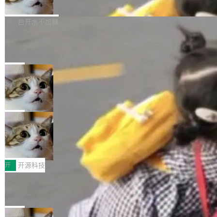
联 加...
经过人工复核，准确度令人满意。这一方法也为
他宣布了一个新消息：从 2026 年 8 月 1 日起，
Firefox 153.0.3 现已发布，具体更新内容如
社区爱好者提供了高效跟踪新版本的思路。
他可以全职维护 libexpat 了，最长 6 个月。发
下： New Smart Window 包含多项增强功能：
白开水不加糖
工资的是慕尼黑市政府。 libexpat 是一个 C99
<ul> <li>现在建议列表会显示更多结果，方便用
编写的流式 XML 解析器，MIT 许可证。和 libx
Cloudflare Computer 开源：你的 Age
户查找历史记录和切换到已打开的标签页。（<a
nt 需要一台电脑，而不是一个容器
ml2 一样，它是世界上使用最广泛的 XML 解析
href="https://bugzilla.mozilla.org/show_bug.c
Cloudflare 开源了名为 @cloudflare/computer
库之一。你的操作系统、浏览器、无数的基础设
gi?id=2019042">Bug&nbsp;2019042</a>）</l
的 npm 包。项目的核心论点是：容器不适合 Ag
局
施软件，很可能都在用它。而过去十年，维护它
i> <li>现在，助手可以直接使用 Exa 的网络搜索
ent 计算。真正适合的，是 Isolate。 Cloudflare
的人一直在用业余...
OpenAI 公开邮件和聊天记录回应苹果
结果回答问题，而无需将问题转交给搜索引擎。
工程师在这件事上没什么可谦虚的——他们用 W
诉讼，称“Apple is getting this wron
（<a href="https://bugzilla.mozilla.org/show_
orkers 跑了十年 Isolate。用 CEO Matthew Pri
上个月，苹果一纸诉状把 OpenAI 告上法庭，指
g”
bug.cgi?id=204...
nce 的话说：「我们一生都在用 Isolate 运行代
控其挖角苹果前员工并窃取商业秘密。苹果的诉
局
码，而 AI Agent 不需要容器，它们需要的是 Iso
状把 OpenAI 描述成一个系统性地从前东家挖
HUAWEI MatePad Edge上架WorkBu
late。」 容器为什么不合适 容器的问题在于启动
人、套取机密信息的对手。 OpenAI 没发律师
ddy鸿蒙PC版，说话就能干活的AI办公
和销毁都太重了。一个 Agent 要执行的任务可能
函，也没选择庭外沉默。它在官网贴了一篇博
全能AI工作台WorkBuddy鸿蒙PC版上架HUAWE
搭子
只需要几毫秒的 CPU 时间，但容器从冷启动到
文，标题只有六个字：Apple is getting this wro
I MatePad Edge应用市场，直接下载即可使
开
开源科技
就绪要花数秒。如果未来有十...
ng。 然后，它把邮件往来和 iMessage 聊天记
用，与鸿蒙电脑上的体验一致。值得一提的是，
录全贴了出来。 他发错人了 苹果外部律师 Gabr
FFmpeg 9.0 发布：代号“Lei”，以此纪
这是目前市面上唯一支持平板接入WorkBuddy P
念中国开发者雷霄骅
iel Gross 来自 Weil 律所，2 月 23 日下午 5:53
C版的产品，搭载“人机双写”重磅功能——你写
全球知名开源多媒体框架 FFmpeg 今天正式发
给 OpenAI 总法律顾问 Che Chang 发了封邮
你的，AI写AI的，同屏协作互不干扰。一句话让
布了 9.0 版本。这个版本除了带来新一代音视频
局