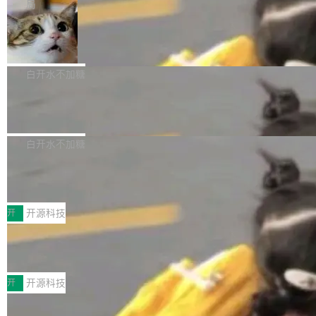
微软同期总资本开支的四成。 与亚马逊、Alpha
一个在终端里运行的编程 agent；Muse Spark
局
aDB 捕获 commit 之间的每一次操作，...
bet、微软以及 Meta 等传统科技巨头相比，Spa
1.2，驱动这个 agent 的新模型。一句话概括：
美团开源 LoHoSearch，用知识图谱校
ceXAI的资金消耗速度尤为引人瞩目。然而，支
你可以用 curl -fsSL https://dev.meta.ai/install.
准 AI 能力认知
撑庞大支出的资金来源却呈现出截然不同的面
sh | bash 安装一个能在大项目里自动规划、写
机器出题的前提，是让机器拥有全局视野。整个
貌。数据显示，微软和 Meta 主要依托充沛的经
代码、验证结果的 AI 终端工具。 据介绍，Muse
构建流程可以分为四个环节：建图 → 控制难度
白开水不加糖
营现金流来覆盖资本开支，其资本支出覆盖率分
Code 是 Meta 的编程 agent 产品。它和市场上
→ 质量把关 → 数据概览。
别达到155% 和106%;而SpaceXAI的经营现金
已有的终端编程 agent 在设计理念上有几个明显
腾讯开源 UCL-MPComm 通信库
流仅能覆盖资本开支的12...
的差异点。 异步后台 agent：Muse Code 有一
腾讯网平团队宣布开源了 UCL-MPComm 通信
个主 agent 循环，外加一组后台 agent。这些后
库，并将作为transport接入Mooncake TENT。
白开水不加糖
台 agent...
该通信库针对AI Memory池化场景的数据传输需
CoStrict入选工信部2025人工智能应用
求进行了深度优化，能够实现数据中心内大规模
典型案例
计算节点间多种内存类型的高性能通信。 UCL-
近日，工信部科技司公示《2025人工智能应用典
MPComm将作为一种传输引擎接入Mooncake T
型案例入选名单》，深信服“面向企业研发场景的
开
开源科技
ENT，实现零拷贝传输性能提升30%、非零拷贝
开源 AI 编程平台 CoStrict 应用”凭借卓越的技术
传输性能最高提升5倍。UCL-MPComm底层基
深信服AI算力网关入选工信部人工智能
创新与落地成效成功入选。 全链路私有化部署，
应用典型案例！
于自研UCL-Engine通信引擎，后续腾讯网平将
助力企业AI研发安全落地 当前，越来越多企业已
前不久，工业和信息化部正式发布《2025年人工
持续开源更多基于UCL-Engine的高性能通信组
经开始引入 AI Coding 工具，通过调用公有云模
智能应用典型案例名单》，集中展示人工智能在
开
开源科技
件。 腾讯网平团队在UCL-MPComm中实现了一
型或企业内部部署模型提升研发效率。但随着 AI
各领域的应用成果，覆盖技术底座、行业赋能、
个独立于业务线程的全局通信引擎（Engine），
Coding 从个人辅助工具逐步走向团队级、组织
Jeff Dean 离开 Google：一个时代的结
产品应用、支撑保障、专题等五大方向。深信服