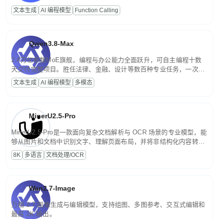
高并发、轻量化任务，适合日常对话、内容创作、基础 RAG、批量
文本生成
AI 编程模型
Function Calling
文案处理等普惠刚需场景。
Qwen3.8-Max
2.4万亿参数MoE旗舰，编程与办公能力全面跃升，可自主编程十数
天交付完整项目。胜任法律、金融、设计等数百种专业任务，一次对
话端到端交付生产级成果。原生视觉理解贯穿规划、执行与验证全流
文本生成
AI 编程模型
多模态
程，支持超长文档与长视频的深度语义解析。长程任务中自主规划与
闭环迭代，持续进化。
MinerU2.5-Pro
MinerU2.5-Pro是一款面向复杂文档解析与 OCR 场景的专业模型，能
够从图片和文档中识别文字、理解页面布局，并将非结构化内容转换
为便于存储、检索和二次处理的结构化结果。
8K
多语言
文档处理/OCR
Wan2.7-Image
万相 2.7 图像生成与编辑模型，支持组图、多图参考、交互式编辑和
最高 2K 输出。