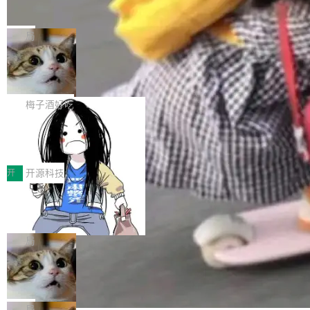
并实...
束，一个实验室的开始
级应用，企业在规模化落地过程中，对安全性、
AI算力网关（AI创新平台）成功入选！ 随着各行
Google 员工编号 20。MapReduce 作者之一。
可控性和代码质量提出了更高要求。 首先是数据
各业的Agent走向规模化建设，算力构成形态逐
Bigtable 作者之一。TensorFlow 的作者之一。
局
安全与合规要求。对于大多数普通研发场景，公
渐丰富，用户关注的重点也在发生变化：不只是
Gemini 的架构师。Google 首席科学家。 Jeff D
有云模型能够满足快速试用和效率提升的需求。
让AI用起来，还要进一步看清混合算力时代下，
🔥 SolonCode v2026.8.4 发布：界面
ean 在 Google 工作了 27 年后，宣布离职。 他
但对于金融、能源、医疗等对数据安全要求较...
字体可调、22 种语言、记忆搜索增强
Token花在哪里、算力是否被充分利用，以及持
不是一个人走。一同离开的还有 Sanjay Ghema
打开终端就能上岗的全中文编码智能体，这一轮
续增长的AI成本该如何优化。 深信服AI算力网关
wat（Google 员工编号 23，Jeff Dean 二十多
把「看得清、用母语、记得住」三件事一次补
梅子酒好吃
正是围绕这些实际问题，从Token治理和成本治
年的编程搭档，MapReduce 和 Bigtable 的共同
齐。 SolonCode 是什么 SolonCode 是杭州无
理两个方面，让用户的每一份算力都看得清、管
作者）、Quoc Le（Google 大脑核心成员，Se
让“代码语义理解”深度释放AI Coding
耳科技研发的企业级终端编码智能体——一位全
得住、用得稳、省得下、更安全！ 一、从现在开
价值潜能：华为云码道（CodeArts）
q2Seq 和 DocAI 的共同发明人）以及 Oriol Vin
中文驱动的数字员工，自主理解需求、规划步
一、代码仓深度理解技术的作用与价值 在软件工
始，Token使用一目...
代码仓技术解析
yals（Gemini 联合负责人，AlphaSta...
骤、编写代码。不挑模型、不挑平台，curl 一行
程实践中，代码仓是企业核心知识资产的主要载
开
开源科技
装完即用。 开源地址：Gitee · GitCode · GitHu
体。企业级代码仓库通常包含数十万乃至数百万
一条“删库”命令跑 17 小时，算法工程
b 安装 支持 Java 8+（8~26）、macOS / Linu
个文件，其规模远超单次模型调用可承载的上下
师删光 89TB 数据只为干私活
x / Windows / Harmony PC。 # macOS / Linu
文窗口。随着项目规模的持续扩张与代码历史的
最高人民检察院8月4日公布了一起案件：北京一
x / Harmony PC curl -fsSL https://solon.noea
不断累积，代码仓中的模块关系、接口契约、业
名90后算法工程师王某，为了给自己接的私活腾
局
r.org/solon...
务逻辑等关键信息往往分散于数十乃至数百个文
服务器空间，删光了公司AI游戏部门的全部核心
Cloudflare 分享推理优化实践：KV ca
件之中，形成高度复杂的知识关联网络。传统的
数据。 王某2024年1月入职东城区某科技公司AI
che 量化 + 权重压缩，吞吐量提升 4
代码检索手段（如关键词匹配、目录遍历）仅能
短剧部门，有互联网大厂背景。在公司内部架构
Kimi 和 GLM 是当前最强的大模型系列之一，但
1%，成本降 30%
在语法层面完成文本定位，难以触及代码的语义
调整期间，部门三次通知全员将数据从A集群迁
它们有一个共同的问题：太吃显存了。月之暗面
局