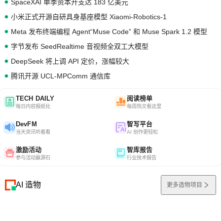
SpaceXAI 单季资本开支达 183 亿美元
小米正式开源自研具身基座模型 Xiaomi-Robotics-1
Meta 发布终端编程 Agent“Muse Code” 和 Muse Spark 1.2 模型
字节发布 SeedRealtime 音视频全双工大模型
DeepSeek 将上调 API 定价，涨幅较大
腾讯开源 UCL-MPComm 通信库
TECH DAILY
阅读榜单
每日内容报纸化
每周热文看这里
DevFM
智写平台
当天资讯听着看
AI 创作更轻松
激励活动
智库报告
参与活动赢源石
行业技术报告
AI 造物
更多造物项目