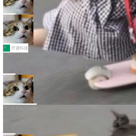
ean 表示是否可切换，nullable 的默认模式、浅
Deno 团队开源 Celld，可自托管的分
做，没什么新鲜的。 但 Kenton Varda 在 Twitte
向生产，二是如何让测试团队跟得上AI应用...
布式 Durable Objects
色方案、深色方案——会产生大量无意义的组
r 上把事情说清楚了： 今天我们发布了 Cloudfla
Ryan Dahl 领导的 Deno 团队推出了最新开源项
合。方案缺了、配置冲突了、全 null 了。要知道
re OS，一个带连接器的聊天机器人，跟其他所
目 Celld，一个能在自己机器上运行 Cloudflare
局
哪些组合有效，作者说，你得靠"文档、校验、或
有科技公司做的一样。只不过，实际上它不一
Workers 和 Durable Objects 的守护进程。 设
者部落知识"。 换个写法。Rust 的 enum，两个
样。这是 Sandstorm.io 的重制版，我十年前的
鲁大师7月新机性能/流畅/AI榜：vivo夺
计思路很直接：每个对象是一个独立的 SQLite
变体：Switchable...
性能、流畅双第一，三星Galaxy Z系列
那个创业公司。不同的是，这次它构建在 Cloudf
数据库，按名称寻址，复制到你自己的 S3 兼容
2026年7月的手机市场，由于存储等硬件成本暴
新折叠缺席
lare Workers 上——我花了九年时间搭建的平台
存储库里。节点之间只通过这个存储库协调——
增，手机厂商的日子也不好过啊，新机速度明显
开
开源科技
——并且深度集成了 AI。这基本上是我十年秘密
没有控制平面，没有共识协议。每个对象自带一
放缓，因此硝烟味淡了许多。新机参数规格除开
计划的顶峰。 十年前，Ken...
个小型数据库，应用天然按分片构建，单个数据
Zed 推出 DeltaDB，一个记录 commit
高价的三星折叠（三星Galaxy Z Fold8 Ultra / Z
之间所有操作的版本控制系统
库的竞争和爆炸半径问题在设计层面就被消除
Fold8 / Z Flip8）外，其余要么是中低端机器，
Zed 编辑器团队发布了新项目——DeltaDB，一
了。 闲置的 cell 会休眠到几乎不占资源。当 cel
例如iQOO Z11i、REDMI Note 17、REDMI No
个在 git commit 之间记录每一次编辑操作的版
局
l 迁移或唤醒时，新宿主从 S3 恢复 SQLite 数据
te 17 Pro、OPPO K15，要么是vivo X300 E这
本控制系统。目前处于 Early Access 阶段。 De
库继续执行。存储库是持久化的唯一真相...
样的次旗舰。 Galaxy Z Fold8 Ultra / Z Fold8 /
SpaceXAI 单季资本开支达 183 亿美元
ltaDB 的核心思路直接写在 landing page 最显
Z Flip8三款折叠屏新机均在7月22日发布，且全
眼的位置：「Software is made between com
根据风险投资人Tomer Tunguz 博客（VC 分
部搭载骁龙8 Elite Gen5 for Galaxy，它们本该
mits」——软件是在 commit 之间写出来的。git
析）披露的最新分析与第二季度业绩报告，Spac
白开水不加糖
是7月性...
只记录了你提交的最终状态，但真正的工作过程
eXAI在上个季度的总资本支出飙升至183.7亿美
Meta 发布终端编程 Agent“Muse Cod
——打字、删改、试错、agent 对话——都在 co
元。其中，绝大部分资金被直接用于 AI 领域，
e” 和 Muse Spark 1.2 模型
mmit 之间的空隙里丢失了。 DeltaDB 要做的就
金额高达158.3亿美元，这一单项投入已经逼近
Meta 今天发布了两款 AI 产品：Muse Code，
是把这段空隙补上。 回退到任何一次编辑：Delt