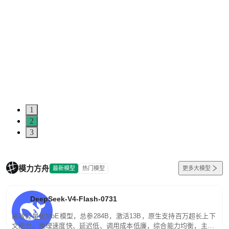
1
2
3
模力方舟
最新模型
热门模型
更多大模型
DeepSeek-V4-Flash-0731
高效轻量化MoE模型，总参284B，激活13B，原生支持百万超长上下
文能力。推理速度快、延迟低、调用成本低廉，综合能力均衡，主打