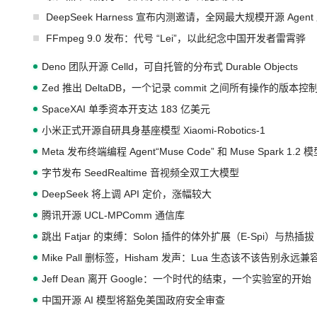
DeepSeek Harness 宣布内测邀请，全网最大规模开源 Age
FFmpeg 9.0 发布：代号 “Lei”，以此纪念中国开发者雷霄骅
Deno 团队开源 Celld，可自托管的分布式 Durable Objects
Zed 推出 DeltaDB，一个记录 commit 之间所有操作的版本控
SpaceXAI 单季资本开支达 183 亿美元
小米正式开源自研具身基座模型 Xiaomi-Robotics-1
Meta 发布终端编程 Agent“Muse Code” 和 Muse Spark 1.2 
字节发布 SeedRealtime 音视频全双工大模型
DeepSeek 将上调 API 定价，涨幅较大
腾讯开源 UCL-MPComm 通信库
跳出 Fatjar 的束缚：Solon 插件的体外扩展（E-Spi）与热插拔（
Mike Pall 删标签，Hisham 发声：Lua 生态该不该告别永远
Jeff Dean 离开 Google：一个时代的结束，一个实验室的开始
中国开源 AI 模型将豁免美国政府安全审查