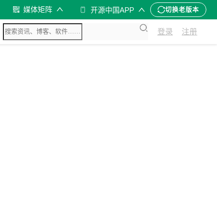
媒体矩阵
开源中国APP
切换老版本
登录
注册