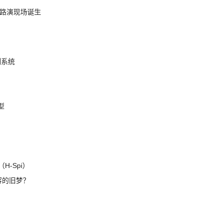
nt 路演现场诞生
制系统
模型
H-Spi）
兼容的旧梦？