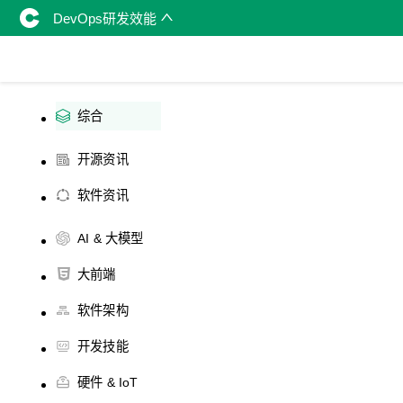
DevOps研发效能
综合
开源资讯
软件资讯
AI & 大模型
大前端
软件架构
开发技能
硬件 & IoT