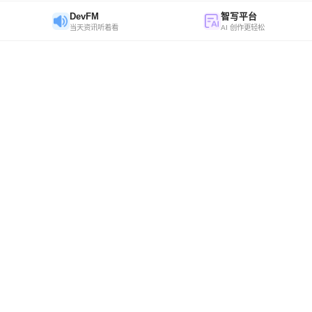
DevFM
智写平台
当天资讯听着看
AI 创作更轻松