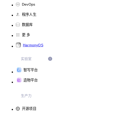
DevOps
程序人生
数据库
更 多
HarmonyOS
实验室
智写平台
造物平台
生产力
开源项目