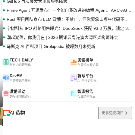
GitHub 再次爆发大规模服务降级
Prime Agent 开源发布：一个能自我改进的编程 Agent，ARC-AGI 3 超越人类专家基线
Rust 项目团队宣布 LLM 政策：不禁止，但你要承认哪些代码不是你写的
宇树科技 IPO 战略配售曝光：DeepSeek 获配 93.3 万股，锁定 36 个月
潮起潮落，你我仍在 | 2026 腾讯云粤港澳大湾区架构师峰会
马斯克 AI 百科项目 Grokipedia 被曝数月未更新
TECH DAILY
阅读榜单
每日内容报纸化
每周热文看这里
DevFM
智写平台
当天资讯听着看
AI 创作更轻松
激励活动
智库报告
参与活动赢源石
行业技术报告
AI 造物
更多造物项目