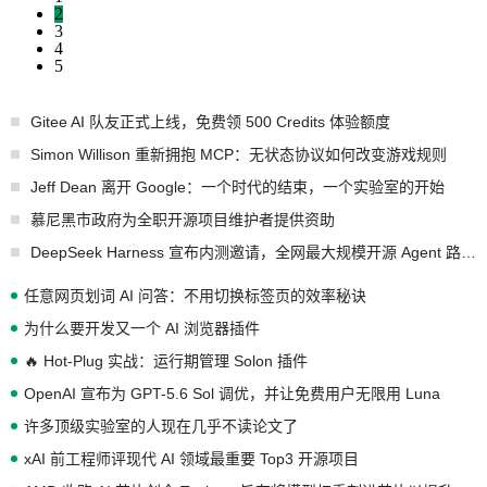
2
3
4
5
Gitee AI 队友正式上线，免费领 500 Credits 体验额度
Simon Willison 重新拥抱 MCP：无状态协议如何改变游戏规则
Jeff Dean 离开 Google：一个时代的结束，一个实验室的开始
慕尼黑市政府为全职开源项目维护者提供资助
DeepSeek Harness 宣布内测邀请，全网最大规模开源 Agent 路演现场诞生
任意网页划词 AI 问答：不用切换标签页的效率秘诀
为什么要开发又一个 AI 浏览器插件
🔥 Hot-Plug 实战：运行期管理 Solon 插件
OpenAI 宣布为 GPT-5.6 Sol 调优，并让免费用户无限用 Luna
许多顶级实验室的人现在几乎不读论文了
xAI 前工程师评现代 AI 领域最重要 Top3 开源项目