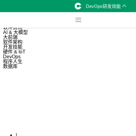
DevOps研发效能
综合
开源资讯
软件资讯
AI & 大模型
大前端
软件架构
开发技能
硬件 & IoT
DevOps
程序人生
数据库
1