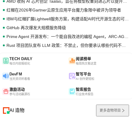
AMD 收购 AI 芯片创企 Taalas，旨在将模型权重刻进芯片以提升推理性能
红帽在2026年Gartner云原生应用平台魔力象限中被评为领导者
IBM与红帽扩展Lightwell服务方案，构建适配AI时代开源生态的可信基础设施
GitHub 再次爆发大规模服务降级
Prime Agent 开源发布：一个能自我改进的编程 Agent，ARC-AGI 3 超越人类专家基线
Rust 项目团队宣布 LLM 政策：不禁止，但你要承认哪些代码不是你写的
TECH DAILY
阅读榜单
每日内容报纸化
每周热文看这里
DevFM
智写平台
当天资讯听着看
AI 创作更轻松
激励活动
智库报告
参与活动赢源石
行业技术报告
AI 造物
更多造物项目