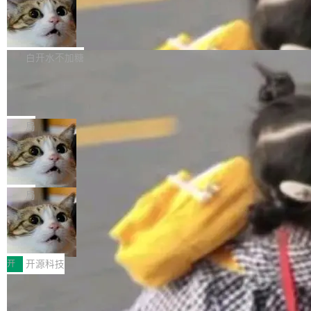
通过拉取过去一年内（从 PG 18 Beta1 时间点
和休闲娱乐竞争时间。" 这是 libexpat 维护者 S
的图像元素不在同一个子树中，则它们将不再关
至今）的所有 commit，同样交由 AI 分析提炼。
Firefox 153.0.3 发布
ebastian Pipping 写在博客里的话。8 月 4 日，
联 加...
经过人工复核，准确度令人满意。这一方法也为
他宣布了一个新消息：从 2026 年 8 月 1 日起，
Firefox 153.0.3 现已发布，具体更新内容如
社区爱好者提供了高效跟踪新版本的思路。
他可以全职维护 libexpat 了，最长 6 个月。发
下： New Smart Window 包含多项增强功能：
白开水不加糖
工资的是慕尼黑市政府。 libexpat 是一个 C99
<ul> <li>现在建议列表会显示更多结果，方便用
编写的流式 XML 解析器，MIT 许可证。和 libx
Cloudflare Computer 开源：你的 Age
户查找历史记录和切换到已打开的标签页。（<a
nt 需要一台电脑，而不是一个容器
ml2 一样，它是世界上使用最广泛的 XML 解析
href="https://bugzilla.mozilla.org/show_bug.c
Cloudflare 开源了名为 @cloudflare/computer
库之一。你的操作系统、浏览器、无数的基础设
gi?id=2019042">Bug&nbsp;2019042</a>）</l
的 npm 包。项目的核心论点是：容器不适合 Ag
局
施软件，很可能都在用它。而过去十年，维护它
i> <li>现在，助手可以直接使用 Exa 的网络搜索
ent 计算。真正适合的，是 Isolate。 Cloudflare
的人一直在用业余...
结果回答问题，而无需将问题转交给搜索引擎。
OpenAI 公开邮件和聊天记录回应苹果
工程师在这件事上没什么可谦虚的——他们用 W
诉讼，称“Apple is getting this wron
（<a href="https://bugzilla.mozilla.org/show_
orkers 跑了十年 Isolate。用 CEO Matthew Pri
上个月，苹果一纸诉状把 OpenAI 告上法庭，指
g”
bug.cgi?id=204...
nce 的话说：「我们一生都在用 Isolate 运行代
控其挖角苹果前员工并窃取商业秘密。苹果的诉
局
码，而 AI Agent 不需要容器，它们需要的是 Iso
状把 OpenAI 描述成一个系统性地从前东家挖
late。」 容器为什么不合适 容器的问题在于启动
HUAWEI MatePad Edge上架WorkBu
人、套取机密信息的对手。 OpenAI 没发律师
ddy鸿蒙PC版，说话就能干活的AI办公
和销毁都太重了。一个 Agent 要执行的任务可能
函，也没选择庭外沉默。它在官网贴了一篇博
全能AI工作台WorkBuddy鸿蒙PC版上架HUAWE
搭子
只需要几毫秒的 CPU 时间，但容器从冷启动到
文，标题只有六个字：Apple is getting this wro
I MatePad Edge应用市场，直接下载即可使
开
开源科技
就绪要花数秒。如果未来有十...
ng。 然后，它把邮件往来和 iMessage 聊天记
用，与鸿蒙电脑上的体验一致。值得一提的是，
录全贴了出来。 他发错人了 苹果外部律师 Gabr
FFmpeg 9.0 发布：代号“Lei”，以此纪
这是目前市面上唯一支持平板接入WorkBuddy P
念中国开发者雷霄骅
iel Gross 来自 Weil 律所，2 月 23 日下午 5:53