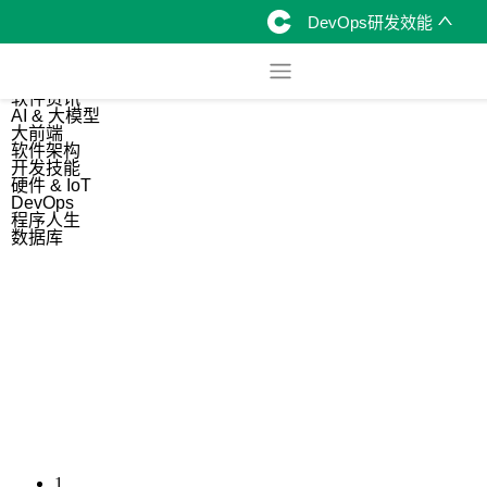
DevOps研发效能
综合
开源资讯
软件资讯
AI & 大模型
大前端
软件架构
开发技能
硬件 & IoT
DevOps
程序人生
数据库
1