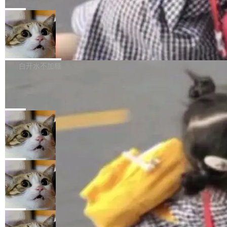
C版的产品，搭载“人机双写”重磅功能——你写
全球知名开源多媒体框架 FFmpeg 今天正式发
给 OpenAI 总法律顾问 Che Chang 发了封邮
你的，AI写AI的，同屏协作互不干扰。一句话让
布了 9.0 版本。这个版本除了带来新一代音视频
局
件，附了一封长信，要求 OpenAI 配合调查前苹
AI帮你干活，现在开启全新体验！ 温馨提示：
处理能力和硬件加速支持之外，还有一个特殊之
果员工带走机密信...
体验WorkBuddy鸿蒙PC版前，请将 HUAWEI M
亚马逊成本失控：AI 写代码烧掉 1215
处：FFmpeg 9.0 的代号是“Lei”。 这个名字，
万元，超预算 860%
atePad Edge 升级至 HarmonyOS 6.1.0.135S
来自中国开发者雷霄骅（Lei Xiaohua）。 对于
外媒近日曝光了亚马逊的多份内部报告显示，AI
P9 patch03及以上版本。 *升级路径：设置 > 搜
很多中国音视频开发者而言，这个名字并不陌
导致公司在多个项目上超支。《金融时报》报道
白开水不加糖
索“软件更新” > 检查更新，即可搜索新版本，下
生。十年前，他通过大量中文技术文章、源码分
称，仅一个项目的成本超支就高达 180 万美元
载安装完成升级即可。 没有...
析和开源示例，让一代开发者第一次真正理解 F
Hugging Face CEO 发声：中国正在开
（约合人民币 1215 万元）。 具体来说，一名工
源模型上碾压我们
Fmpeg，也成为很多人进入音视频开发领域的
程师借助 Anthropic 旗下 Claude Sonnet 模型
"他们正在开源模型上碾压我们。" Hugging Fac
“启蒙老师”。 而今年，恰好是雷霄骅离世十周
编写程序，目标是完成电商平台作者信息与商品
e CEO Clément Delangue 在 CNBC 的采访里
局
年。FFmpeg 社区最终选择用一个大版本的名
列表的数据匹配 —— 一项常规的数据处理任
没有拐弯抹角。他说中国正在赢得 AI 竞赛，而
字，留下了这份纪念。 雷霄骅曾是中国传媒大学
务，最终却产生了 180 万美元的账单，实际支出
当 AI agent 把源码变成了最好的扩展系
且按目前的速度，中国 AI 工具预计在今年底或
数字电视技术方向的博士生，长期从事视频、音
统，开发者工具必须开源
超出原定预算 860%。 更令人意外的是，该项目
2027 年就能追上美国前沿实验室的水平。 Dela
五年前，David Crawshaw 问过很多软件工程师
频技...
最终并未成功落地，而高额算力消耗持续运行长
ngue 把原因归结为一件事：开放协作。中国的
一个问题：你写过什么给自己用的程序？答案几
局
达 5 个月，公司直到财务对账时才察觉异常。这
AI 开发者在一个共享和协作的生态里加速迭代，
乎都是没有。工程师们整天用别人写的程序写程
意味着一个无人看管的 AI 程序，在近半年时间
而美国模型厂商在"闭门造车"。他的原话是 "buil
DeepSeek Harness 宣布内测邀请，全
序给别人用。偶尔有人自己写个博客系统、智能
里日夜不停地"烧钱"。 复盘显示，...
网最大规模开源 Agent 路演现场诞生
ding in silos"——各自为战，互不通气。 这个判
家居控制、家庭实验室，都算稀奇事。 Crawsh
一条内测招募帖，发出去的时候大概没人想到它
断从他嘴里说出来分量不同。Hugging Face 是
aw 是 Shelley 的作者，一个开源 AI coding age
会变成一场开源 Agent 生态的路演。 8月1日，
局
全球最大的开源 AI 平台，上面跑着上百万个模
nt。他最近在博客上写了一篇文章，核心论点很
DeepSeek Harness 团队负责人崔添翼（tiany