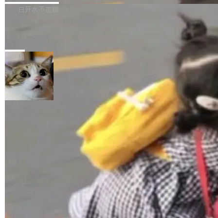
正，才能成为机器能理解的高质量数据。医学影
理工具。它可以查看，转换，编辑和分类所有主
白开水不加糖
像AI落地最昂贵的环节，不是算法，是专业医生
流格式的电子书。Calibre 是个跨平台软件，可
的时间。 张医生是某三甲医院放射科副主任医
SwiftUI 问世七年了，为什么开发者还
以在 Linux、Windows 和 macOS 上运行。 Cal
师，牵头一项腹部肌肉影像课题。他需要在数百
在骂它？
ibre 9.12 现已正式发布，此次更新内容如下：
Yakov Manshin 发了一期长达 40 分钟的 YouT
张CT影像上完成像素级精细分割，让系统"...
新功能 macOS：在 Connect/Share 按钮中添加
ube 视频，标题是"SwiftUI 七年后：一个平庸的
局
通过 AirDop 共享书籍的功能 Content server：
故事"。视频核心观点很简单：SwiftUI 发布七年
支持可向服务器后端添加新端点的插件 Edit boo
了，仍然像一个永久公测版。 Manshin 从数据
k：Compress images：添加将 GIF 图像转换为
流、布局系统、API 稳定性、性能、跨平台五个
加载更多
JPEG/WebP 的选项 ToC Editor：添加一个按
维度逐一批判了 SwiftUI。最让人印象深刻的一
钮，用于对目录中的条目进...
个论据是：苹果官方的 SwiftUI 教程项目 Land
marks，用最新 Xcode 在最新 macOS 上构建
运行，出来的效果是坏的——侧边栏按钮大小不
一，界面错位。他说这个问题"两年前就发现了，
至今没变"。 数据流方面，Manshin 指出 SwiftU
I 的属性包装器演进史...