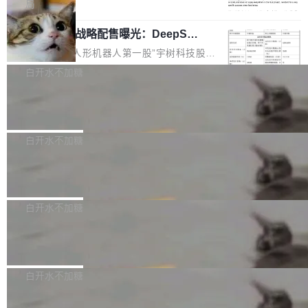
5% RHAE Best@1，超过了 ARC 报告的人类专
覆盖 rust-lang/rust 单一仓库的代码贡献。这不
局
家基线 95.4%。 不是又一个 coding agent 包装
是项目级别的官方立场，目前由五个团队采纳，
宇树科技 IPO 战略配售曝光：DeepSe
器 Prime Agent 的架构和市面上大多数 coding
但它可能是主流开源项目中关于 AI 辅助贡献最
ek 获配 93.3 万股，锁定 36 个月
agent 有本质区别。大多数 agent harness 的设
细致的一份规则。 政策的核心只有一句话：LLM
8月6日晚间，“人形机器人第一股”宇树科技股份
计是基于早期模型的能力—...
可以用来分析、提炼、审阅、建议，但不能用来
有限公司披露IPO发行价格及战略配售结果，杭
白开水不加糖
创作。 具体来说，LLM 生成的代码可以提交，
州深度求索人工智能基础技术研究有限公司（De
但必须满足五个条件：预先安排、非关键、高质
Docker 29.7.2 发布
epSeek）获配93.3399万股，按150.8元/股发行
量、充分测试、充分审查，并且必须披露。LLM
价格计算，认购金额约1.41亿元，股份锁定期为
Docker 29.7.2 现已发布，具体更新内容如下：
不得生成涉及安全性的关键变更，除非作者本身
36个月。 公告显示，本次宇树科技战略配售对
Bug fixes and enhancements 修复多次传递同
白开水不加糖
就是领域专家。即使如此，政策也"强烈不建
象主要包括长期投资机构、与公司业务具有战略
一环境变量时，docker service create和docker
议"这么做。 对于不披露的情况，审核者可以直
合作关系或长期合作愿景的大型企业、科创板保
Apache Fluss 毕业成为顶级项目
service update会发生 panic 的问题。docker/cl
接关闭 PR，无需解释。 政策作者 Jynn Ne...
荐人跟投子公司，以及公司高级管理人员和核心
i#7145 修复了 Docker Engine 29.7.0 中引入的
今年 7 月，Apache Fluss 的毕业提案在 Apach
员工参与设立的专项资产管理计划。其中，Dee
一个回归问题，该问题导致拉取镜像时会拒绝包
e 孵化器项目管理委员会（IPMC）投票中获得
白开水不加糖
pSeek作为与宇树科技具备战略合作关系的企
含绝对 hardlink 目标的镜像（此类镜像由某些镜
全票通过，随后获 Apache 软件基金会董事会批
业，获配股份数量占本次发行数量的2.31%。 除
像构建工具生成）。moby/moby#53305 修复了
马斯克 AI 百科项目 Grokipedia 被曝数
准。今天，Apache 软件基金会正式宣布 Apach
DeepSeek外，腾讯旗下上海启善投资有限公司
月未更新
Docker Engine 29.7.0 中引入的一个回归问
e Fluss 孵化毕业，成为 Apache 顶级项目（TL
埃隆·马斯克推出的AI百科项目 Grokipedia 被曝
获配9...
题，该问题可能导致在旧版 Linux 内核...
P）！这一里程碑不仅标志着 Fluss 迈入新的发
长期停止内容更新，未能实现其作为“AI版维基百
白开水不加糖
展阶段，也将进一步推动流式存储、实时湖仓与
科”替代品的目标。 据 Lawfare 最新调查，自今
AI 数据基础加速融合，为实时数据基础设施的发
Solon I18n：三种解析器，零样板代码
年4月以来，Grokipedia 页面更新功能基本停