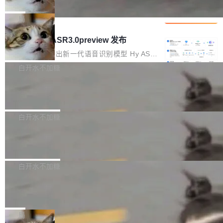
che 量化 + 权重压缩，吞吐量提升 4
代码检索手段（如关键词匹配、目录遍历）仅能
短剧部门，有互联网大厂背景。在公司内部架构
Kimi 和 GLM 是当前最强的大模型系列之一，但
1%，成本降 30%
在语法层面完成文本定位，难以触及代码的语义
调整期间，部门三次通知全员将数据从A集群迁
它们有一个共同的问题：太吃显存了。月之暗面
局
内涵与结构关联，导致开发者使用代码智能体在
移到B集群，王某都回复了"收到"。 他没有迁移
的 Kimi K 系列和智谱的 GLM 都是长上下文、M
理解大规模代码仓时面临显著"代码仓理解"瓶
腾讯混元 Hy ASR3.0preview 发布
数据。2024年9月3日下午4点，他使用此前登录
oE 架构的大模型，好用到让人上瘾，但 GPU 显
颈。 代码仓深度理解服务（以下简称" CodeBas
的账号密码进入A集群，输入了一条被程序员圈
存永远不够用。 Cloudflare 的 Workers AI 团队
腾讯混元正式推出新一代语音识别模型 Hy ASR
e深度理解服务"）是华为云码道（CodeA...
称为"删库跑路"的命令——最高管理员权限、无
一直在跑这些模型的推理。他们在官方博客上发
3.0preview。基于最新一代大语言模型 Hy3 的
白开水不加糖
需确认、强制递归删除。17个小时后，运维人员
了一篇技术文章，详细拆解了三种让大模型在 G
语言理解能力，以及融合了高精度语音识别与深
发现异常并中止进程时，89TB数据已经没了。
Pale Moon 34.3.2 发布，苍月浏览器
PU 上跑得更省、更快的技术手段——KV cache
度语义理解能力，实现了语音识别能力的全面升
删掉的是AI游戏部门的全部开发文件，包括公司
量化、模型权重压缩、以及共享 KV cache 的完
级。 根据介绍，Hy ASR3.0preview 目标在于：
Pale Moon 34.3.2 现已发布，这是一个安全更
自研的多个文生3D和...
整性保护。效果是：吞吐量提升 41%，每 token
让语音识别不再只是听清，而是真正听懂。通过
新和少量网页兼容性修复版本。 Changes/fixe
白开水不加糖
成本降低 30%，精度不变。 FP8 省的不仅是显
先理解你的语境和意图，再把准确的文字直接给
s： 实现了URL.Parse()便捷功能 对浏览器内部
存 KV cache 是推理时最吃显...
到你。从“逐字转写、单点优化”演进为“理解语
PostgreSQL 18/19 新特性深度解读
函数添加了多项边界检查，以避免潜在的越界访
境、兼容场景、一键直出”。 Hy ASR 3.0 previe
问、下溢和溢出。（DiD） 修复了加载和解析内
演讲者分享了一个有趣的实践：面对 PG 18 已
w 不要求标准普通话，方言识别覆盖粤语、吴语
容提供的字体时出现的几个问题 为避免音频加
发布的 Release Notes，他利用 AI 工具（如 Co
白开水不加糖
等 10 大方言片区和 20 余个二级小片区。在开
载、处理和播放过程中可能出现的一系列错误，
pilot）对数千条 commit 日志进行自动分析，先
源评测集中，Hy ASR 3.0 preview 在多语种的
对音频采样频率设定了下限 采样率低于 8kHz
慕尼黑市政府为全职开源项目维护者提
让模型总结出三十余条潜在特性，再逐条要求生
WER（...
供资助
（通常被认为是 "telephone"/"walkie-talkie" 音
成详细解释和代码校验，最终筛选出对用户体感
"在过去大约 10 年的大部分时间里，libexpat 的
质的最低采样率）的音频格式将被拒绝 修复了 C
最强的若干项。对于尚未正式发版的 PG 19，则
维护工作一直与我的日常工作、家务、社交生活
局
SS 圆角虚线样式中可能存在的问题 如果表单中