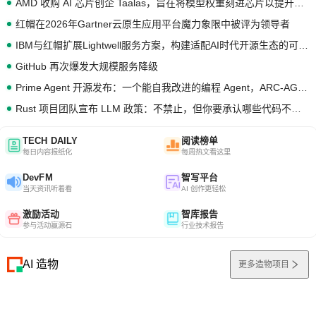
AMD 收购 AI 芯片创企 Taalas，旨在将模型权重刻进芯片以提升推理性能
红帽在2026年Gartner云原生应用平台魔力象限中被评为领导者
IBM与红帽扩展Lightwell服务方案，构建适配AI时代开源生态的可信基础设施
GitHub 再次爆发大规模服务降级
Prime Agent 开源发布：一个能自我改进的编程 Agent，ARC-AGI 3 超越人类专家基线
Rust 项目团队宣布 LLM 政策：不禁止，但你要承认哪些代码不是你写的
TECH DAILY
阅读榜单
每日内容报纸化
每周热文看这里
DevFM
智写平台
当天资讯听着看
AI 创作更轻松
激励活动
智库报告
参与活动赢源石
行业技术报告
AI 造物
更多造物项目