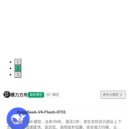
1
2
3
模力方舟
最新模型
热门模型
更多大模型
DeepSeek-V4-Flash-0731
高效轻量化MoE模型，总参284B，激活13B，原生支持百万超长上下
文能力。推理速度快、延迟低、调用成本低廉，综合能力均衡，主打