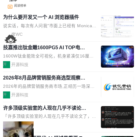
阅读榜单
为什么要开发又一个 AI 浏览器插件
说实话，每次有人问我"市面上已经有 Monica、
Sider、Copilot for Chrome 这些 AI 浏览器插件
席WC
了，你为什么还要再做一个"，我都觉得这个问题
技嘉推出钛金雕1600PG5 AI TOP电
问得好。 因为我自己也是从用户变成开发者的。
源：为发烧级主机与本地AI算力打造旗
现有产品的天花板 我用过不少 AI 浏览器插件。
1600W钛金能效全可视化，机身紧凑仅16厘米
舰供电方案
刚开始觉得都挺好——选中一段文字，弹出解
继2026台北电脑展首度亮相后，技嘉科技近日正
开
开源科技
释；写邮件时帮你润色；看英文网页给你翻译摘
式发布钛金雕1600PG5 AI TOP电源。这款高端
要。但用久了你会发现，它们本质上都是同一类
2026年8月品牌营销服务商选型观察：
电源专为发烧级DIY主机与本地AI算力平台打
从流量思维到品牌资产思维的范式转移
东西：一个带网页上下文的聊天框。 它们能读取
造，整机长度仅16厘米，提供1600W额定功率
2026年的品牌营销服务商市场,正经历一场深刻
页面的文本，然后把文本丢给大模型，再返回一
与80PLUS钛金能效；支持ATX 3.1与PCIe 5.1
的价值重构。全球全案品牌代理机构市场从2025
开
开源科技
段回答。仅此而已。 这当然有用，但总觉得差点
规范，结合服务器级元件、完善供电线材与内置
年的83.1亿美元增长至2026年的86.6亿美元,年
意思。比如我在一个后台管理系统里，需要填50
实时LCD监控屏，可充分满足当下高阶PC主机
许多顶级实验室的人现在几乎不读论文
复合增长率达5.44%,预计2032年将突破120亿美
个表单字段，每个字段还有联动逻辑；比如我
了
的严苛使用需求。 澎湃功率，紧凑机身 钛金雕1
元。数字广告与公共关系相关服务市场更是从20
「许多顶级实验室的人现在几乎不读论文了，而
想...
600PG5 AI TOP具备强悍输出功率，同时实现
25年的8463亿美元扩张至2026年的8763亿美
且他们认为 ICLR/ICML/NeurIPS 充斥着大量过
局
机身尺寸大幅精简。整机长度仅16厘米，属于同
元。数字的背后是一个清晰的事实——品牌对专
度宣传和欺诈。」 OpenAI 研究员 Keller Jorda
功率段机身尺寸十分紧凑的1600W电源产品。小