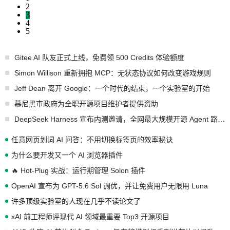
2
3
4
5
Gitee AI 队友正式上线，免费领 500 Credits 体验额度
Simon Willison 重新拥抱 MCP：无状态协议如何改变游戏规则
Jeff Dean 离开 Google：一个时代的结束，一个实验室的开始
慕尼黑市政府为全职开源项目维护者提供资助
DeepSeek Harness 宣布内测邀请，全网最大规模开源 Agent 路演现场诞生
任意网页划词 AI 问答：不用切换标签页的效率秘诀
为什么要开发又一个 AI 浏览器插件
🔥 Hot-Plug 实战：运行期管理 Solon 插件
OpenAI 宣布为 GPT-5.6 Sol 调优，并让免费用户无限用 Luna
许多顶级实验室的人现在几乎不读论文了
xAI 前工程师评现代 AI 领域最重要 Top3 开源项目