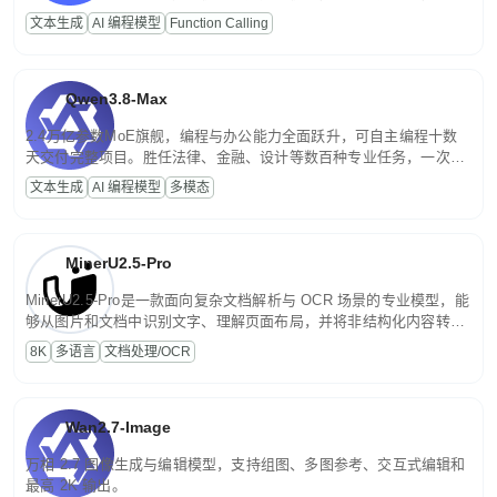
高并发、轻量化任务，适合日常对话、内容创作、基础 RAG、批量
文本生成
AI 编程模型
Function Calling
文案处理等普惠刚需场景。
Qwen3.8-Max
2.4万亿参数MoE旗舰，编程与办公能力全面跃升，可自主编程十数
天交付完整项目。胜任法律、金融、设计等数百种专业任务，一次对
话端到端交付生产级成果。原生视觉理解贯穿规划、执行与验证全流
文本生成
AI 编程模型
多模态
程，支持超长文档与长视频的深度语义解析。长程任务中自主规划与
闭环迭代，持续进化。
MinerU2.5-Pro
MinerU2.5-Pro是一款面向复杂文档解析与 OCR 场景的专业模型，能
够从图片和文档中识别文字、理解页面布局，并将非结构化内容转换
为便于存储、检索和二次处理的结构化结果。
8K
多语言
文档处理/OCR
Wan2.7-Image
万相 2.7 图像生成与编辑模型，支持组图、多图参考、交互式编辑和
最高 2K 输出。