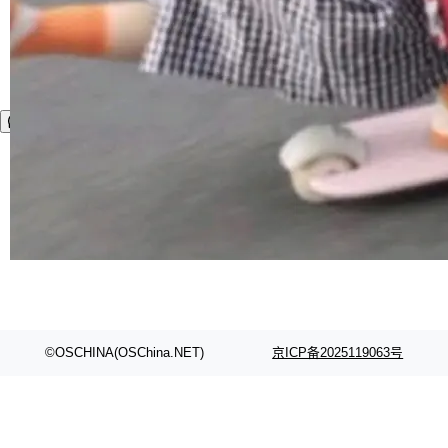
©OSCHINA(OSChina.NET)
京ICP备2025119063号