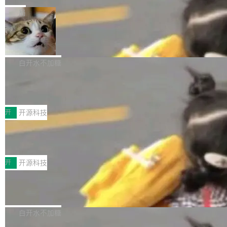
一在人才争夺战中失血的公司。六月，Google
er HE-AAC 960 解码 (DAB+) transpose_cuda
Code 在 X 上发帖：「DeepSeek Flash did 8T
局
连失两员大将：Noam Shazeer 去了 Op...
filter 添加 AMF Frame Rate Converter (vf_frc
tokens on August 1st. 5T of free usage + 3T
_amf) filter SMPTE 2094-50 元数据支持和直
NetBSD 11.0 正式发布
on OpenCode Go.」79.8 万次浏览，连带着 #
通 ProRes RAW VideoToolbox 硬件加速器 AP
DeepSeek一天消耗了8万亿# 上了微博热搜——
NetBSD 11.0 现已正式发布，这是 NetBSD 操
V ...
注意这是 OpenCode 一家的消耗。 OpenCode
作系统的第十八个主要版本。 自 NetBSD 10.1
白开水不加糖
是 Anomaly 出品的 AI 编程工具，套餐 10 美元/
以来的变化 更新亮点： 新增对 RISC-V 处理器
月。用户交了 10 美元，就能用 DeepSeek Flas
2026 ChinaJoy鸿蒙游戏增长臻享会举
架构的支持。NetBSD 11.0 是首个支持 64 位 R
办，鲸鸿动能系统呈现游戏行业解决方
h 随便写代码，按网友说法：「怎么使劲用也用
ISC-V 平台的稳定版本，涵盖一系列基于 StarFi
8月1日，2026 ChinaJoy期间，鸿蒙游戏增长臻
案
不完。」5T 来自免费额度，3T 来自 Go...
ve JH71XX 的设备，例如 VisionFive 2、PINE
享会在上海举办。鸿蒙生态的全场景智慧营销平
开
开源科技
64 STAR64，以及 QEMU。 增强了对 POSIX.1
台鲸鸿动能协同华为游戏中心，面向游戏行业开
-2024 和 C23 编程接口标准的兼容性。 compat
技嘉X3D系列再添新成员 B850 AORU
发者及生态伙伴，系统呈现了平台在游戏领域的
S ELITE X3D主板强化性能体验
_linux(8) 增强了对 Linux 系统调用的支持，包
完整能力版图——从IAP高价值用户的全周期经
面向AMD Ryzen X3D处理器玩家，技嘉X3D系
括 epoll（围绕 kqueue 实现）、POSIX 消息队
营、到IAA游戏的“买变一体”正循环、再到联运与
列主板阵容迎来新成员——B850 AORUS ELITE
开
开源科技
列、...
广告协同的全链路经营闭环，以及面向全球市场
X3D。作为面向主流高性能平台打造的全新主板
的出海增长布局。 华为终端云业务商业化销售负
Zadig v5.0 发布：AI 发布专员与 AI 审
产品，B850 AORUS ELITE X3D延续技嘉在X3
查专员上线
责人在开场致辞中表示，游戏开发者的核心诉求
D平台优化上的技术积累，旨在为游戏玩家带来
我们团队这几天最大的卡点不是 AI 写得不够
已不再是“多一个投放渠道”，而是一套能够持续
更稳定、更高效的装机选择。 B850 AORUS ELI
好，是 AI 写得太好了。 好到审查排期从两天的
白开水不加糖
驱动增长的体系。截至目前，搭载HarmonyOS
TE X3D基于AMD AM5平台打造，支持AMD Ry
活儿拖成了五天。PR 一堆起来没人敢合，发布