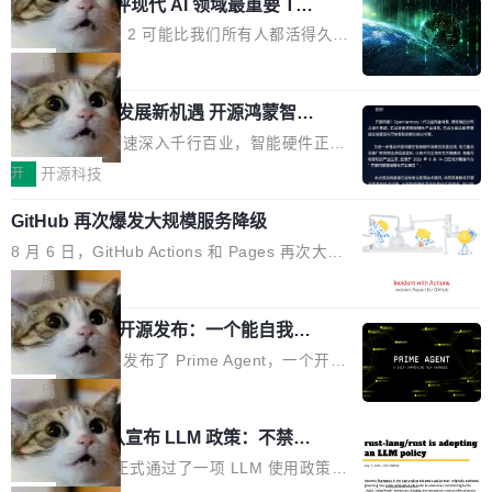
业化营销服务的需求从未如此迫切。 但市场扩容
xAI 前工程师评现代 AI 领域最重要 Top
n 这条推文引发了广泛讨论。他不是在说风凉
巧机身有效提升市面主流标准A...
3 开源项目
的同时,服务商的竞争逻辑正在改变。2026年Top
话，他是说出了一个圈内人尽皆知但很少公开捅
Flash Attention 2 可能比我们所有人都活得久。
Agency年度合辑的观察指出,“产品”这个离消费
破的事实。 Jordan 随后补充了一句软化声明：
这句话不是来自某个技术博客，而是出自 Hieu
局
者最近的载体,在整个品牌营销层面的权重显著变
「我不认为这些会议上大部分论文都在过度宣传
Pham 的一条推文。Hieu Pham 是谁？他是 xAI
高了。全域营销服务商的竞争正在从规模转向深
或造假。问题是，作为读者，如果你筛选出那些
共商智能硬件发展新机遇 开源鸿蒙智能
的早期工程师之一，在 Grok 训练基础设施团队
度,案例厚度、全域覆盖、多线协同...
硬件开发者日杭州站即将举行
看起来最令人兴奋的论文，那它们大部分都是过
工作过。近日他在 X 上发了一条帖子，列出了他
随着万物智联加速深入千行百业，智能硬件正从
度宣传的。」 这才是真正的痛点。不是所有论文
认为现代 AI 领域最重要的三个开源项目。 第一
单点设备迈向智能化、网联化、协同化发展。作
开
开源科技
都有问题，是最吸引眼球的那批论文最有问题。
个名字毫无悬念：Flash Attention 2。 Hieu 的
为面向全场景、跨终端的分布式操作系统，开源
他引用的帖子来自 Mathew Shen，一位 ICLR 2
理由很具体。FA 系列不需要解释，但 FA2 是他
GitHub 再次爆发大规模服务降级
鸿蒙通过统一技术底座和分布式能力，为不同类
026 的读者：「看了篇 ...
认为最重要的一个——复杂度恰到好处，刚好能
型智能设备的开发、连接与互联提供关键支撑，
8 月 6 日，GitHub Actions 和 Pages 再次大规
驱动你去学 CuTe，但还没被那些"邪恶的" Hopp
也为产业链企业探索产品创新与商业增长打开新
模服务降级，Actions 完全不可用超过 5 小时，
局
er++ 优化所淹没，足够容易修改和适配。 更关
的空间。 8月14日，开源鸿蒙智能硬件开发者日
webhook 停发，连自托管 runner 也因调度层故
键的是 FA2 的持久性...
（OHDD：OpenHarmony Hardware Develope
Prime Agent 开源发布：一个能自我改
障无法工作。Pages、Copilot code review、C
进的编程 Agent，ARC-AGI 3 超越人类
r Day）将在杭州启航。活动面向智能硬件产业
opilot coding agent 全部受影响。从检测到完全
Prime Intellect 发布了 Prime Agent，一个开源
专家基线
链企业和开发者，邀请行业专家与资深技术顾
恢复，大约 12 小时。 这是 2026 年 8 月的第六
的编程 Agent Harness，核心设计围绕两个抽
局
问，围绕开源鸿蒙技术能力、设备适配、芯片适
起事故，其中四起与 AI/Copilot 服务相关。 Git
象：Recursive Language Model（RLM）和 C
配、功耗与稳定性调优、兼容性测评及统一互联
Rust 项目团队宣布 LLM 政策：不禁
Hub 员工 kdaigle 在 HN 讨论中贴出了一组数
ontinual Harness。在 ARC-AGI 3 基准测试
等内容展开系统讲解和实战交流，帮助企业进一
止，但你要承认哪些代码不是你写的
据：2025 年全年 10 亿次 commit。现在，每周
上，Prime Agent + Opus 5 的组合达到了 95.
Rust 语言项目正式通过了一项 LLM 使用政策，
步了解开源鸿蒙在智能...
2.75 亿次，全年预计 140 亿次。GitHub...