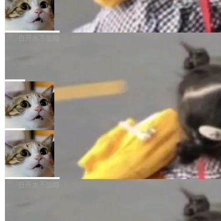
型。谁在开源赛道上领先，...
简单：开发者工具必须开源。 理由不是传统的自
商汤 SenseNova U1.5-Lite-Preview
i）在 X 上发帖： 「如果你是 Agent Harness 相
开源
由软件情怀，而是一个跟 AI agent 直接相关的
关开源项目的开发者，希望参加 DeepSeek Har
商汤科技宣布面向社区开源轻量级统一多模态模
技术判断。 两行 prompt 就能个性化任何软件 C
ness 的内测，可以回复或私信联系我。请附上
型的预览版本 SenseNova U1.5-Lite-Preview。
白开水不加糖
rawshaw 给出了两个 prompt。 第一个： "下载
GitHub id 以及开源代表作。」 DeepSeek 曾在
公告称，SenseNova U1.5-Lite-Preview并非简
某个软件的源码，在本地构建。修改 agent ...
官方招聘信息中写过一条简洁有力的公式：Mod
Ubuntu 将核心系统包从 deb 转成了 s
单的模型规模升级，而是基于 SenseNova U1
nap
el + Harness = Agent。模型负责理解和推理，
的一次系统性迭代，不仅在同一架构中贯通视觉
Ubuntu 正在把又一个核心系统包从 deb 转为 s
Harness 负责把能力落到真实环境中——调用工
理解、推理、生成与编辑，还仅以 8B-MoT 的轻
nap。这次是 hwctl——一个用来检查 Ubuntu
局
具、读写文件、管理上下文、处理错误、完成闭
量大小，将能力推进到4K、更精细的真实质感、
硬件认证状态的命令行工具。 Canonical 工程师
环。崔添翼招人的标...
更复杂的视觉控制和可持续迭代编辑。 相比 U
Dario Amodei 担心新人来 Anthropic
Alan Griffiths 在邮件列表中说得很直白：「hwc
只为金钱，不为使命
1，U1.5-Lite-Preview 在以下方向上带来了显著
tl 是一个 Ubuntu 专有的包，它和它的依赖项都
顶级 AI 研究员在两家公司之间来回跳，中间只
提升： 原生支持4K图像生成； 更精细的局部纹
是 Ubuntu 专有的，不会用在其他发行版上。」
隔了几天。 Lilian Weng 上周刚宣布因健康原因
局
理、细节与真实世界质感； 更准确的中英文文字
所以 deb 版本的受众实际上为零。既然只有 Ub
离开 Thinking Machines Lab，说自己作为联合
生成与复杂版式组织； 更稳定的图...
untu 用户在用，那用 snap 打包就没什么可纠结
FFmpeg 9.0 发布
创始人的角色「太累了」。几天后，The Inform
的。 从 deb 到 snap 的迁移路径 hwctl 是 rust-
ation 就曝出她将重回 OpenAI，负责递归自我
FFmpeg 9.0 现已发布，包含多项改进。官方更
hwlib 硬件 API 库的一部分，命令行工具负责查
改进方向的研究。她是 Thinking Machines 过
新日志列出的 9.0 版本主要更新内容如下： 扩
白开水不加糖
询 Ubuntu 的硬件认证数据库。...
去一年内第四个离开的联合创始人。 这家由前
展 AMF 色彩转换器 (vf_vpp_amf) 的 HDR 功能
OpenAI CTO Mira Murati 创立的公司，连创始
DeepSeek V4 Flash 单日消耗 8 万亿 t
MP4 muxer 中支持 LCEVC 音轨复用 Playdate
okens 登顶热搜
团队都留不住。 但 Thinking Machines 不是唯
视频编码器和多路复用器 添加 v360_vulkan filt
8 万亿 tokens。一天。一家公司的消耗。 Open