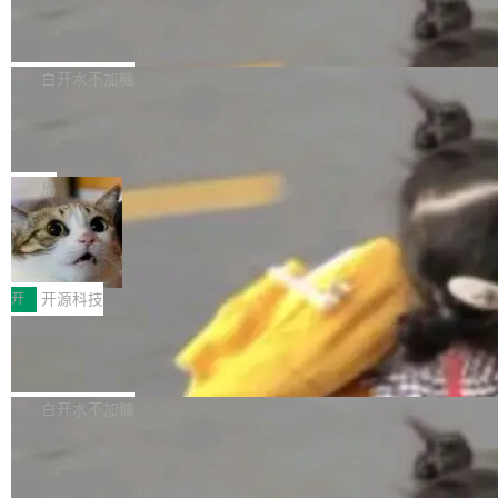
6的终端设备已突破7000万台，注册开发者数量
zen 9000/8000/7000系列处理器，并针对X3D
Dgraph v25.4.0 发布，具有图形后端的
窗口推了又推。好到合进 main 分支的代码，我
已突破 1100 万。随着鸿蒙生态汇聚越来越多的
原生 GraphQL 数据库
处理器特性进行平台级优化。其搭载X3D鸡血模
们自己都没看完。 这事不是个例。GitLab 调研
Dgraph 是一个水平可扩展的分布式 GraphQL
高质量游戏...
式2.0，可根据不同使用场景释放处理器潜力，
过 1528 名开发者，85% 说 AI 把瓶颈从写代码
数据库，有一个图形后端。作为一个原生的 Gra
白开水不加糖
帮助玩家在游戏与高负载应用中获得更充分的性
转移到了审代码。 写代码有人替你干了。但审代
phQL 数据库，它严格控制数据在磁盘上的排列
能表现。 在核心规格方面，B850 AO...
码、把关发版这两道关，还得靠人肉扛。 V5.0
竹知了：一个零依赖的单文件 HTML，
方式，以优化查询性能和吞吐量，减少集群中的
把儿时竹蝉玩具搬进浏览器
想让 AI 一起盯。
磁盘寻道和网络调用。 Dgraph v25.4.0 现已发
竹知了（zhuzhiliao）是那种小时候路边摊上几
布，具体更新内容包括： feat(zero)：Zero 现
块钱的玩意儿——一根小竹签，一个竹筒，一头
局
支持 --security superflag（token=...;whitelist
系着涂了松香的线。甩起来，竹膜震动，发出“哇
=...），与 Alpha 版本的格式一致，并据此对其
30倍效率升级：解锁医学影像数据要素
——哇”的蝉鸣声。实物越来越难找了，有开发者
价值化的真实路径
管理 HTTP 端点进行授权。 <blockquote> <p>
把它做成了 Web 玩具，放在 zhuzhiliao.imsai.c
完成一例腹部CT影像标注，张医生过去需要约1
<span><strong>警告：</strong>&nbsp;Zero
c 上，并在 GitHub 开源。 玩法很简单：按住屏
20个小时。他必须在数百张连续影像上，一笔一
开
开源科技
的 admin ...
幕画圈，或者直接甩手机。页面会实时显示转速
笔勾画边界，一层一层识别肌肉组织。如今，使
（圈/秒），声音来自真实竹知了录音的 1.72 秒
Apache Dubbo-go v3.3.2 正式发布
用东软飞标医学影像标注平台，同样的工作缩短
采样，无缝循环。音频解码失败时，还有一套合
至4小时，效率提升30倍。 这组数字背后，改变
这个版本面向生产环境，重心在内核稳定性。我
成兜底——锯齿波振荡器模拟脉冲，并联带通共
的不只是速度，而是把医学影像转化为AI能力的
们彻底收敛了旧配置体系，扩展了 Triple 协议与
白开水不加糖
振峰模拟竹膜和筒腔共鸣。 技术细节上，物理引
路径真正打通了。 大型医院积累的影像数据规模
泛化调用能力，加强了应用级元数据和服务治
擎是绳系质点模型：重力、弹性绳（只拉不
庞大，但不能直接用于训练模型。器官、病灶和
Calibre 9.12 发布，功能强大的开源电
理，同时集中修了并发安全、资源泄漏和热路径
推）、空气阻力，1/240 秒定步长积...
子书工具
组织边界，必须由专业医生逐层识别、标记和校
性能问题。
Calibre 开源项目是 Calibre 官方出的电子书管