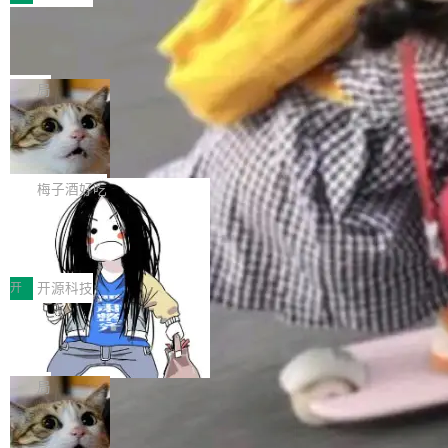
件。 腾讯网平团队在UCL-MPComm中实现了一
型或企业内部部署模型提升研发效率。但随着 AI
各领域的应用成果，覆盖技术底座、行业赋能、
个独立于业务线程的全局通信引擎（Engine），
Coding 从个人辅助工具逐步走向团队级、组织
Jeff Dean 离开 Google：一个时代的结
产品应用、支撑保障、专题等五大方向。深信服
并实...
束，一个实验室的开始
级应用，企业在规模化落地过程中，对安全性、
AI算力网关（AI创新平台）成功入选！ 随着各行
Google 员工编号 20。MapReduce 作者之一。
可控性和代码质量提出了更高要求。 首先是数据
各业的Agent走向规模化建设，算力构成形态逐
Bigtable 作者之一。TensorFlow 的作者之一。
局
安全与合规要求。对于大多数普通研发场景，公
渐丰富，用户关注的重点也在发生变化：不只是
Gemini 的架构师。Google 首席科学家。 Jeff D
有云模型能够满足快速试用和效率提升的需求。
让AI用起来，还要进一步看清混合算力时代下，
🔥 SolonCode v2026.8.4 发布：界面
ean 在 Google 工作了 27 年后，宣布离职。 他
但对于金融、能源、医疗等对数据安全要求较...
字体可调、22 种语言、记忆搜索增强
Token花在哪里、算力是否被充分利用，以及持
不是一个人走。一同离开的还有 Sanjay Ghema
打开终端就能上岗的全中文编码智能体，这一轮
续增长的AI成本该如何优化。 深信服AI算力网关
wat（Google 员工编号 23，Jeff Dean 二十多
把「看得清、用母语、记得住」三件事一次补
梅子酒好吃
正是围绕这些实际问题，从Token治理和成本治
年的编程搭档，MapReduce 和 Bigtable 的共同
齐。 SolonCode 是什么 SolonCode 是杭州无
理两个方面，让用户的每一份算力都看得清、管
作者）、Quoc Le（Google 大脑核心成员，Se
让“代码语义理解”深度释放AI Coding
耳科技研发的企业级终端编码智能体——一位全
得住、用得稳、省得下、更安全！ 一、从现在开
价值潜能：华为云码道（CodeArts）
q2Seq 和 DocAI 的共同发明人）以及 Oriol Vin
中文驱动的数字员工，自主理解需求、规划步
一、代码仓深度理解技术的作用与价值 在软件工
始，Token使用一目...
代码仓技术解析
yals（Gemini 联合负责人，AlphaSta...
骤、编写代码。不挑模型、不挑平台，curl 一行
程实践中，代码仓是企业核心知识资产的主要载
开
开源科技
装完即用。 开源地址：Gitee · GitCode · GitHu
体。企业级代码仓库通常包含数十万乃至数百万
b 安装 支持 Java 8+（8~26）、macOS / Linu
一条“删库”命令跑 17 小时，算法工程
个文件，其规模远超单次模型调用可承载的上下
师删光 89TB 数据只为干私活
x / Windows / Harmony PC。 # macOS / Linu
文窗口。随着项目规模的持续扩张与代码历史的
最高人民检察院8月4日公布了一起案件：北京一
x / Harmony PC curl -fsSL https://solon.noea
不断累积，代码仓中的模块关系、接口契约、业
名90后算法工程师王某，为了给自己接的私活腾
局
r.org/solon...
务逻辑等关键信息往往分散于数十乃至数百个文
服务器空间，删光了公司AI游戏部门的全部核心
件之中，形成高度复杂的知识关联网络。传统的
Cloudflare 分享推理优化实践：KV ca
数据。 王某2024年1月入职东城区某科技公司AI