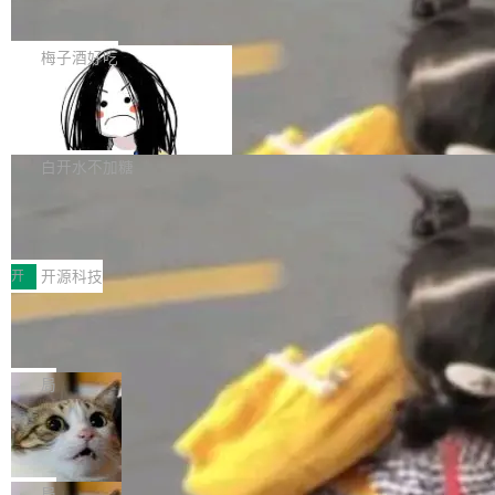
展开启新的篇章。
滞，过去三个月内没有任何条目完成更新，用户
如果你在 Spring Boot 里做过国际化，流程大概
提交的编辑请求也长期处于待处理状态。 Groki
是这样的：配 MessageSource 的 Bean、写 R
梅子酒好吃
pedia 于去年底上线，定位为由人工智能生成内
eloadableResourceBundleMessageSource、
容的百科平台，被马斯克视为传统众包百科网站
Apache Doris 4.1 全面增强 Iceberg：
声明 LocaleResolver、注册 LocaleChangeInt
支持 UPDATE、MERGE INTO 与 Iceb
维基百科的替代方案。Lawfare 调查发现，无论
erceptor…五六步之后才能看到第一行翻译文
Apache Doris 4.1 要补齐的，正是缺失的那一
erg V3
热门页面还是低关注度页面，均未出现近期更
本。 Solon 换了个方式。整个 i18n 模块围绕三
半。在已有查询能力的基础上，Doris 进一步支
白开水不加糖
新，相关问题并非局限于特定领域，而是在不同
个解析器、一个注解、一个工具类展开——没有
持了 UPDATE、DELETE、MERGE INTO 等数
主题和访问量页面中普遍存在。 调查人员最初认
XML、没有拦截器注册、没有样板配置。 资源
Testin XAgent：CIO智能测试落地指南
据修改操作、完整的表结构管理与分区演进，以
为，Grokipedia可能只是限...
文件的约定 把文件放到 resources/i18n/ 下： r
及 rewrite_data_files、expire_snapshots 等日
7月30日，TiD2026质量竞争力大会在北京中关
esources/i18n/messages.properties ...
常维护操作，并完整支持 Iceberg V3 格式。
村国家自主创新示范区会议中心开幕。本届大会
开
开源科技
由中关村智联软件服务业质量创新联盟主办，以
让非法状态不可表示：一篇关于 ADT
“智构可信·质创未来——AI原生时代的质量新范
的帖子在 Reddit 火了
式”为主题，直面AI从实验室走向规模化产业落地
有一种东西，一旦用过就回不去了。Alex Fedos
的核心质量命题。会上，《2026智能研发生产力
eev 管它叫"软件设计的基石"。 他说的东西不新
局
工具选型手册》发布，Testin云测的Testin XAge
鲜——代数数据类型（ADT），尤其是和类型
Cloudflare 开源内部企业 AI 平台 Clou
nt智能测试系统入选AI测试领域代表产品。对CI
（sum type）。但他说清楚了一件事：这不是类
dflare OS
O而言，这提示了一个转变：AI测试正在从效率
型系统的学术体操，是日常编码的思维方式。 文
Cloudflare 发布了一个开源项目 Cloudflare O
工具升级为企业的质量基础设施。 CIO面对的新
章从一个简单的例子切入。一个网站的深色主题
S。如果你只看官方博客，你会觉得这是又一
局