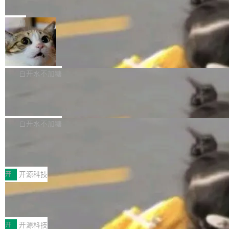
e” 和 Muse Spark 1.2 模型
mmit 之间的空隙里丢失了。 DeltaDB 要做的就
金额高达158.3亿美元，这一单项投入已经逼近
Meta 今天发布了两款 AI 产品：Muse Code，
是把这段空隙补上。 回退到任何一次编辑：Delt
微软同期总资本开支的四成。 与亚马逊、Alpha
一个在终端里运行的编程 agent；Muse Spark
局
aDB 捕获 commit 之间的每一次操作，...
bet、微软以及 Meta 等传统科技巨头相比，Spa
1.2，驱动这个 agent 的新模型。一句话概括：
ceXAI的资金消耗速度尤为引人瞩目。然而，支
美团开源 LoHoSearch，用知识图谱校
你可以用 curl -fsSL https://dev.meta.ai/install.
准 AI 能力认知
撑庞大支出的资金来源却呈现出截然不同的面
sh | bash 安装一个能在大项目里自动规划、写
机器出题的前提，是让机器拥有全局视野。整个
貌。数据显示，微软和 Meta 主要依托充沛的经
代码、验证结果的 AI 终端工具。 据介绍，Muse
构建流程可以分为四个环节：建图 → 控制难度
白开水不加糖
营现金流来覆盖资本开支，其资本支出覆盖率分
Code 是 Meta 的编程 agent 产品。它和市场上
→ 质量把关 → 数据概览。
别达到155% 和106%;而SpaceXAI的经营现金
腾讯开源 UCL-MPComm 通信库
已有的终端编程 agent 在设计理念上有几个明显
流仅能覆盖资本开支的12...
的差异点。 异步后台 agent：Muse Code 有一
腾讯网平团队宣布开源了 UCL-MPComm 通信
个主 agent 循环，外加一组后台 agent。这些后
库，并将作为transport接入Mooncake TENT。
白开水不加糖
台 agent...
该通信库针对AI Memory池化场景的数据传输需
CoStrict入选工信部2025人工智能应用
求进行了深度优化，能够实现数据中心内大规模
典型案例
计算节点间多种内存类型的高性能通信。 UCL-
近日，工信部科技司公示《2025人工智能应用典
MPComm将作为一种传输引擎接入Mooncake T
型案例入选名单》，深信服“面向企业研发场景的
开
开源科技
ENT，实现零拷贝传输性能提升30%、非零拷贝
开源 AI 编程平台 CoStrict 应用”凭借卓越的技术
传输性能最高提升5倍。UCL-MPComm底层基
深信服AI算力网关入选工信部人工智能
创新与落地成效成功入选。 全链路私有化部署，
应用典型案例！
于自研UCL-Engine通信引擎，后续腾讯网平将
助力企业AI研发安全落地 当前，越来越多企业已
前不久，工业和信息化部正式发布《2025年人工
持续开源更多基于UCL-Engine的高性能通信组
经开始引入 AI Coding 工具，通过调用公有云模
智能应用典型案例名单》，集中展示人工智能在
开
开源科技