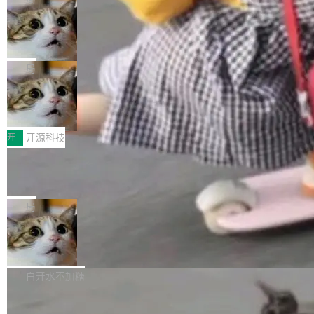
现实 过去两年，CIO们的焦虑清单上多了两项：
设置，如果用布尔值 + 可空字段来表示——bool
个"AI 知识库 + 聊天机器人"——每个大厂都在
一是如何让大模型和智能体应用安全地从PoC走
ean 表示是否可切换，nullable 的默认模式、浅
Deno 团队开源 Celld，可自托管的分
做，没什么新鲜的。 但 Kenton Varda 在 Twitte
向生产，二是如何让测试团队跟得上AI应用...
布式 Durable Objects
色方案、深色方案——会产生大量无意义的组
r 上把事情说清楚了： 今天我们发布了 Cloudfla
Ryan Dahl 领导的 Deno 团队推出了最新开源项
合。方案缺了、配置冲突了、全 null 了。要知道
re OS，一个带连接器的聊天机器人，跟其他所
目 Celld，一个能在自己机器上运行 Cloudflare
局
哪些组合有效，作者说，你得靠"文档、校验、或
有科技公司做的一样。只不过，实际上它不一
Workers 和 Durable Objects 的守护进程。 设
者部落知识"。 换个写法。Rust 的 enum，两个
样。这是 Sandstorm.io 的重制版，我十年前的
鲁大师7月新机性能/流畅/AI榜：vivo夺
计思路很直接：每个对象是一个独立的 SQLite
变体：Switchable...
性能、流畅双第一，三星Galaxy Z系列
那个创业公司。不同的是，这次它构建在 Cloudf
数据库，按名称寻址，复制到你自己的 S3 兼容
2026年7月的手机市场，由于存储等硬件成本暴
新折叠缺席
lare Workers 上——我花了九年时间搭建的平台
存储库里。节点之间只通过这个存储库协调——
增，手机厂商的日子也不好过啊，新机速度明显
开
开源科技
——并且深度集成了 AI。这基本上是我十年秘密
没有控制平面，没有共识协议。每个对象自带一
放缓，因此硝烟味淡了许多。新机参数规格除开
计划的顶峰。 十年前，Ken...
个小型数据库，应用天然按分片构建，单个数据
Zed 推出 DeltaDB，一个记录 commit
高价的三星折叠（三星Galaxy Z Fold8 Ultra / Z
之间所有操作的版本控制系统
库的竞争和爆炸半径问题在设计层面就被消除
Fold8 / Z Flip8）外，其余要么是中低端机器，
Zed 编辑器团队发布了新项目——DeltaDB，一
了。 闲置的 cell 会休眠到几乎不占资源。当 cel
例如iQOO Z11i、REDMI Note 17、REDMI No
个在 git commit 之间记录每一次编辑操作的版
局
l 迁移或唤醒时，新宿主从 S3 恢复 SQLite 数据
te 17 Pro、OPPO K15，要么是vivo X300 E这
本控制系统。目前处于 Early Access 阶段。 De
库继续执行。存储库是持久化的唯一真相...
样的次旗舰。 Galaxy Z Fold8 Ultra / Z Fold8 /
SpaceXAI 单季资本开支达 183 亿美元
ltaDB 的核心思路直接写在 landing page 最显
Z Flip8三款折叠屏新机均在7月22日发布，且全
眼的位置：「Software is made between com
根据风险投资人Tomer Tunguz 博客（VC 分
部搭载骁龙8 Elite Gen5 for Galaxy，它们本该
mits」——软件是在 commit 之间写出来的。git
析）披露的最新分析与第二季度业绩报告，Spac
白开水不加糖
是7月性...
只记录了你提交的最终状态，但真正的工作过程
eXAI在上个季度的总资本支出飙升至183.7亿美
——打字、删改、试错、agent 对话——都在 co
Meta 发布终端编程 Agent“Muse Cod
元。其中，绝大部分资金被直接用于 AI 领域，