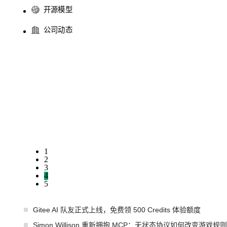
开源模型
公司动态
1
2
3
4
5
Gitee AI 队友正式上线，免费领 500 Credits 体验额度
Simon Willison 重新拥抱 MCP：无状态协议如何改变游戏规则