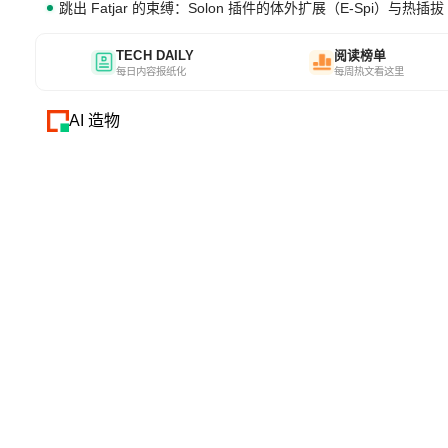
跳出 Fatjar 的束缚：Solon 插件的体外扩展（E-Spi）与热插拔（
TECH DAILY
阅读榜单
每日内容报纸化
每周热文看这里
AI 造物
29960
18640