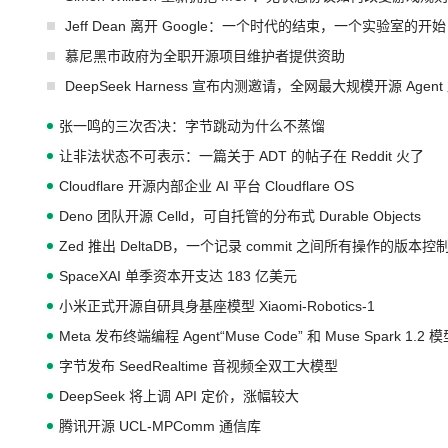
Jeff Dean 离开 Google：一个时代的结束，一个实验室的开始
慕尼黑市政府为全职开源项目维护者提供资助
DeepSeek Harness 宣布内测邀请，全网最大规模开源 Age
张一鸣的三次否决：字节跳动为什么不蒸馏
让非法状态不可表示：一篇关于 ADT 的帖子在 Reddit 火了
Cloudflare 开源内部企业 AI 平台 Cloudflare OS
Deno 团队开源 Celld，可自托管的分布式 Durable Objects
Zed 推出 DeltaDB，一个记录 commit 之间所有操作的版本控
SpaceXAI 单季资本开支达 183 亿美元
小米正式开源自研具身基座模型 Xiaomi-Robotics-1
Meta 发布终端编程 Agent“Muse Code” 和 Muse Spark 1.2 
字节发布 SeedRealtime 音视频全双工大模型
DeepSeek 将上调 API 定价，涨幅较大
腾讯开源 UCL-MPComm 通信库