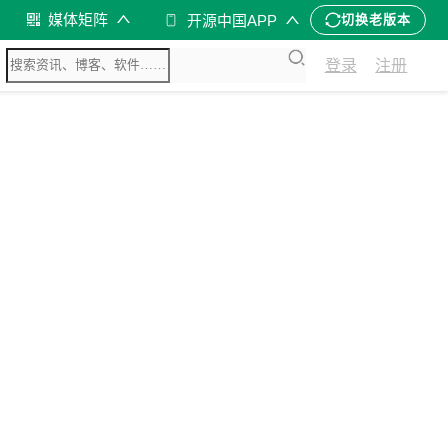
媒体矩阵
开源中国APP
切换老版本
登录
注册