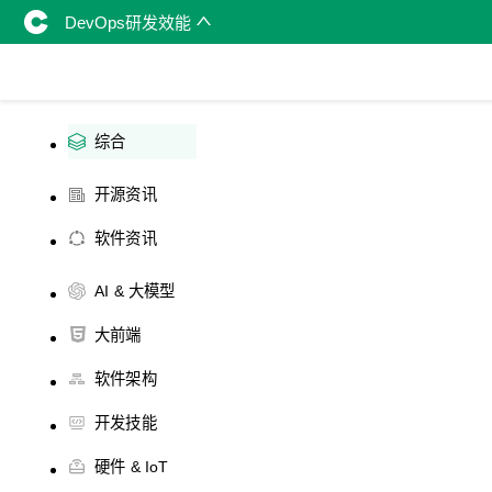
DevOps研发效能
综合
开源资讯
软件资讯
AI & 大模型
大前端
软件架构
开发技能
硬件 & IoT