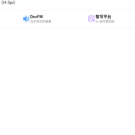
H-Spi）
DevFM
智写平台
当天资讯听着看
AI 创作更轻松