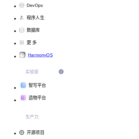
DevOps
程序人生
数据库
更 多
HarmonyOS
实验室
智写平台
造物平台
生产力
开源项目