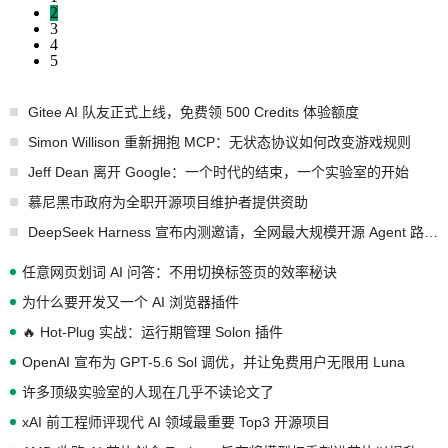
2
3
4
5
Gitee AI 队友正式上线，免费领 500 Credits 体验额度
Simon Willison 重新拥抱 MCP：无状态协议如何改变游戏规则
Jeff Dean 离开 Google：一个时代的结束，一个实验室的开始
慕尼黑市政府为全职开源项目维护者提供资助
DeepSeek Harness 宣布内测邀请，全网最大规模开源 Agent 路演现场诞生
任意网页划词 AI 问答：不用切换标签页的效率秘诀
为什么要开发又一个 AI 浏览器插件
🔥 Hot-Plug 实战：运行期管理 Solon 插件
OpenAI 宣布为 GPT-5.6 Sol 调优，并让免费用户无限用 Luna
许多顶级实验室的人现在几乎不读论文了
xAI 前工程师评现代 AI 领域最重要 Top3 开源项目