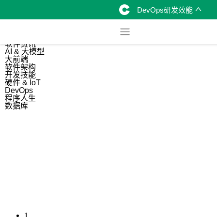
DevOps研发效能
综合
开源资讯
软件资讯
AI & 大模型
大前端
软件架构
开发技能
硬件 & IoT
DevOps
程序人生
数据库
1