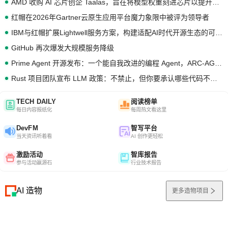
AMD 收购 AI 芯片创企 Taalas，旨在将模型权重刻进芯片以提升推理性能
红帽在2026年Gartner云原生应用平台魔力象限中被评为领导者
IBM与红帽扩展Lightwell服务方案，构建适配AI时代开源生态的可信基础设施
GitHub 再次爆发大规模服务降级
Prime Agent 开源发布：一个能自我改进的编程 Agent，ARC-AGI 3 超越人类专家基线
Rust 项目团队宣布 LLM 政策：不禁止，但你要承认哪些代码不是你写的
TECH DAILY
阅读榜单
每日内容报纸化
每周热文看这里
DevFM
智写平台
当天资讯听着看
AI 创作更轻松
激励活动
智库报告
参与活动赢源石
行业技术报告
AI 造物
更多造物项目