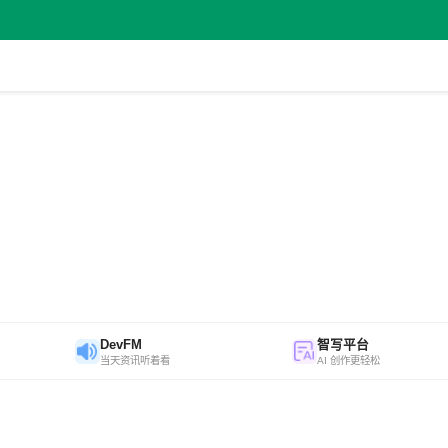
DevFM
智写平台
当天资讯听着看
AI 创作更轻松