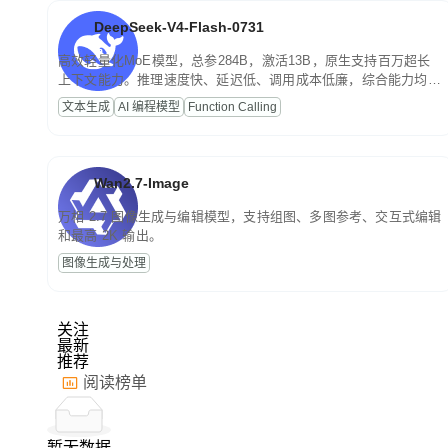
DeepSeek-V4-Flash-0731
高效轻量化MoE模型，总参284B，激活13B，原生支持百万超长
上下文能力。推理速度快、延迟低、调用成本低廉，综合能力均
衡，主打高并发、轻量化任务，适合日常对话、内容创作、基础
文本生成
AI 编程模型
Function Calling
RAG、批量文案处理等普惠刚需场景。
Wan2.7-Image
万相 2.7 图像生成与编辑模型，支持组图、多图参考、交互式编辑
和最高 2K 输出。
图像生成与处理
关注
最新
推荐
阅读榜单
暂无数据