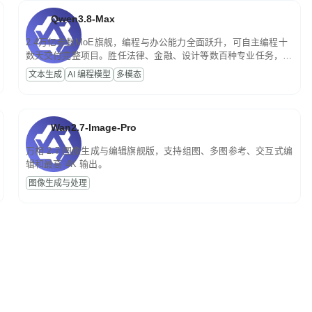
Qwen3.8-Max
2.4万亿参数MoE旗舰，编程与办公能力全面跃升，可自主编程十
数天交付完整项目。胜任法律、金融、设计等数百种专业任务，一
次对话端到端交付生产级成果。原生视觉理解贯穿规划、执行与验
文本生成
AI 编程模型
多模态
证全流程，支持超长文档与长视频的深度语义解析。长程任务中自
主规划与闭环迭代，持续进化。
Wan2.7-Image-Pro
万相 2.7 图像生成与编辑旗舰版，支持组图、多图参考、交互式编
辑和最高 4K 输出。
图像生成与处理