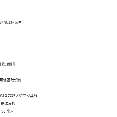
nt 路演现场诞生
提升推理性能
态的可信基础设施
AGI 3 超越人类专家基线
不是你写的
 36 个月