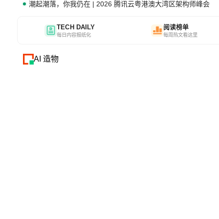
潮起潮落，你我仍在 | 2026 腾讯云粤港澳大湾区架构师峰会
TECH DAILY
阅读榜单
每日内容报纸化
每周热文看这里
AI 造物