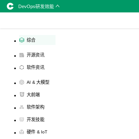
DevOps研发效能
综合
开源资讯
软件资讯
AI & 大模型
大前端
软件架构
开发技能
硬件 & IoT