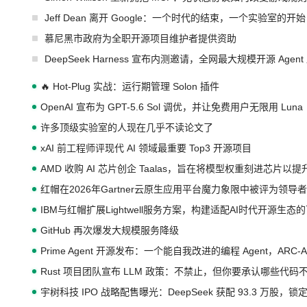
Jeff Dean 离开 Google：一个时代的结束，一个实验室的开始
慕尼黑市政府为全职开源项目维护者提供资助
DeepSeek Harness 宣布内测邀请，全网最大规模开源 Age
🔥 Hot-Plug 实战：运行期管理 Solon 插件
OpenAI 宣布为 GPT-5.6 Sol 调优，并让免费用户无限用 Luna
许多顶级实验室的人现在几乎不读论文了
xAI 前工程师评现代 AI 领域最重要 Top3 开源项目
AMD 收购 AI 芯片创企 Taalas，旨在将模型权重刻进芯片以
红帽在2026年Gartner云原生应用平台魔力象限中被评为领导者
IBM与红帽扩展Lightwell服务方案，构建适配AI时代开源生
GitHub 再次爆发大规模服务降级
Prime Agent 开源发布：一个能自我改进的编程 Agent，ARC-
Rust 项目团队宣布 LLM 政策：不禁止，但你要承认哪些代码
宇树科技 IPO 战略配售曝光：DeepSeek 获配 93.3 万股，锁定