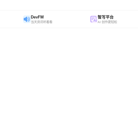
DevFM
智写平台
当天资讯听着看
AI 创作更轻松