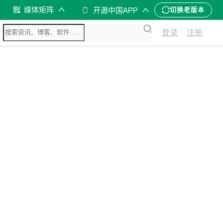
媒体矩阵
开源中国APP
切换老版本
登录
注册