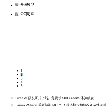
开源模型
公司动态
1
2
3
4
5
Gitee AI 队友正式上线，免费领 500 Credits 体验额度
Simon Willison 重新拥抱 MCP：无状态协议如何改变游戏规则