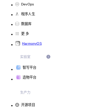
DevOps
程序人生
数据库
更 多
HarmonyOS
实验室
智写平台
造物平台
生产力
开源项目