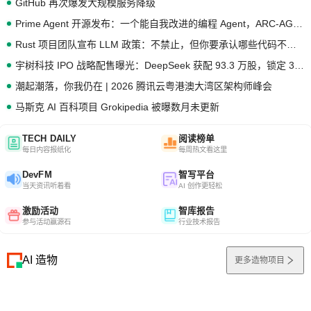
GitHub 再次爆发大规模服务降级
Prime Agent 开源发布：一个能自我改进的编程 Agent，ARC-AGI 3 超越人类专家基线
Rust 项目团队宣布 LLM 政策：不禁止，但你要承认哪些代码不是你写的
宇树科技 IPO 战略配售曝光：DeepSeek 获配 93.3 万股，锁定 36 个月
潮起潮落，你我仍在 | 2026 腾讯云粤港澳大湾区架构师峰会
马斯克 AI 百科项目 Grokipedia 被曝数月未更新
TECH DAILY
阅读榜单
每日内容报纸化
每周热文看这里
DevFM
智写平台
当天资讯听着看
AI 创作更轻松
激励活动
智库报告
参与活动赢源石
行业技术报告
AI 造物
更多造物项目