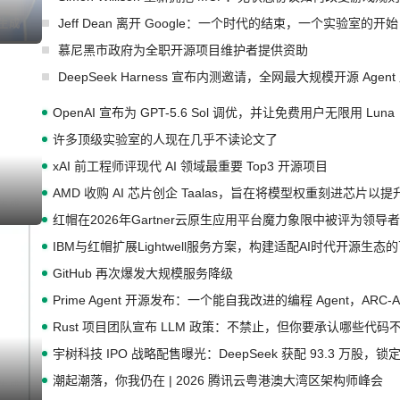
Jeff Dean 离开 Google：一个时代的结束，一个实验室的开始
I生成
慕尼黑市政府为全职开源项目维护者提供资助
DeepSeek Harness 宣布内测邀请，全网最大规模开源 Age
OpenAI 宣布为 GPT-5.6 Sol 调优，并让免费用户无限用 Luna
许多顶级实验室的人现在几乎不读论文了
xAI 前工程师评现代 AI 领域最重要 Top3 开源项目
AMD 收购 AI 芯片创企 Taalas，旨在将模型权重刻进芯片以
I生成
红帽在2026年Gartner云原生应用平台魔力象限中被评为领导者
IBM与红帽扩展Lightwell服务方案，构建适配AI时代开源生
GitHub 再次爆发大规模服务降级
Prime Agent 开源发布：一个能自我改进的编程 Agent，ARC-
Rust 项目团队宣布 LLM 政策：不禁止，但你要承认哪些代码
宇树科技 IPO 战略配售曝光：DeepSeek 获配 93.3 万股，锁定
潮起潮落，你我仍在 | 2026 腾讯云粤港澳大湾区架构师峰会
I生成