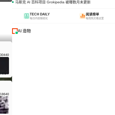
马斯克 AI 百科项目 Grokipedia 被曝数月未更新
TECH DAILY
阅读榜单
每日内容报纸化
每周热文看这里
AI 造物
I生成
30440
18640
I生成