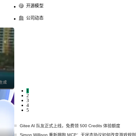
开源模型
公司动态
I生成
1
2
3
4
5
Gitee AI 队友正式上线，免费领 500 Credits 体验额度
Simon Willison 重新拥抱 MCP：无状态协议如何改变游戏规则