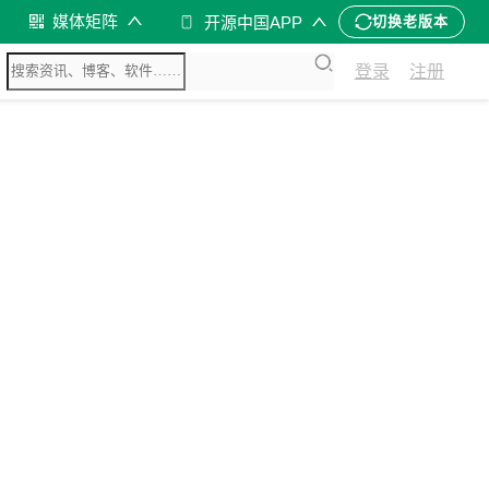
媒体矩阵
开源中国APP
切换老版本
登录
注册