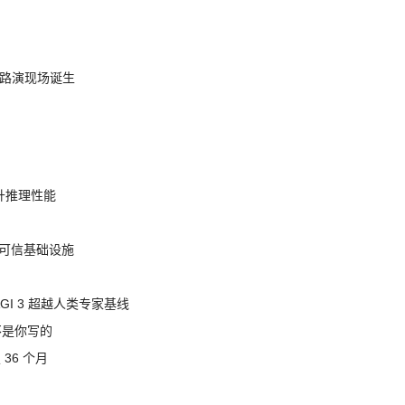
nt 路演现场诞生
提升推理性能
态的可信基础设施
AGI 3 超越人类专家基线
不是你写的
 36 个月