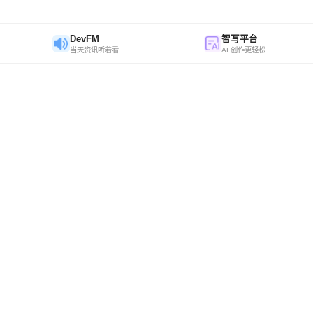
DevFM
智写平台
当天资讯听着看
AI 创作更轻松