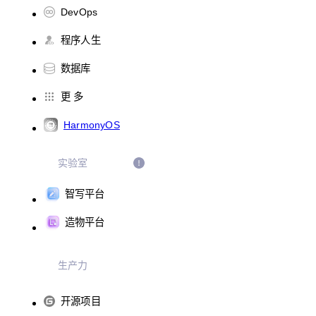
DevOps
程序人生
数据库
更 多
HarmonyOS
实验室
智写平台
造物平台
生产力
开源项目