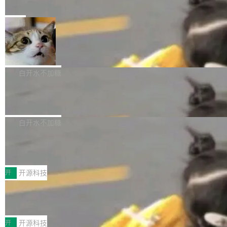
e” 和 Muse Spark 1.2 模型
mmit 之间的空隙里丢失了。 DeltaDB 要做的就
金额高达158.3亿美元，这一单项投入已经逼近
Meta 今天发布了两款 AI 产品：Muse Code，
是把这段空隙补上。 回退到任何一次编辑：Delt
微软同期总资本开支的四成。 与亚马逊、Alpha
一个在终端里运行的编程 agent；Muse Spark
局
aDB 捕获 commit 之间的每一次操作，...
bet、微软以及 Meta 等传统科技巨头相比，Spa
1.2，驱动这个 agent 的新模型。一句话概括：
ceXAI的资金消耗速度尤为引人瞩目。然而，支
美团开源 LoHoSearch，用知识图谱校
你可以用 curl -fsSL https://dev.meta.ai/install.
准 AI 能力认知
撑庞大支出的资金来源却呈现出截然不同的面
sh | bash 安装一个能在大项目里自动规划、写
机器出题的前提，是让机器拥有全局视野。整个
貌。数据显示，微软和 Meta 主要依托充沛的经
代码、验证结果的 AI 终端工具。 据介绍，Muse
构建流程可以分为四个环节：建图 → 控制难度
白开水不加糖
营现金流来覆盖资本开支，其资本支出覆盖率分
Code 是 Meta 的编程 agent 产品。它和市场上
→ 质量把关 → 数据概览。
别达到155% 和106%;而SpaceXAI的经营现金
腾讯开源 UCL-MPComm 通信库
已有的终端编程 agent 在设计理念上有几个明显
流仅能覆盖资本开支的12...
的差异点。 异步后台 agent：Muse Code 有一
腾讯网平团队宣布开源了 UCL-MPComm 通信
个主 agent 循环，外加一组后台 agent。这些后
库，并将作为transport接入Mooncake TENT。
白开水不加糖
台 agent...
该通信库针对AI Memory池化场景的数据传输需
CoStrict入选工信部2025人工智能应用
求进行了深度优化，能够实现数据中心内大规模
典型案例
计算节点间多种内存类型的高性能通信。 UCL-
近日，工信部科技司公示《2025人工智能应用典
MPComm将作为一种传输引擎接入Mooncake T
型案例入选名单》，深信服“面向企业研发场景的
开
开源科技
ENT，实现零拷贝传输性能提升30%、非零拷贝
开源 AI 编程平台 CoStrict 应用”凭借卓越的技术
传输性能最高提升5倍。UCL-MPComm底层基
深信服AI算力网关入选工信部人工智能
创新与落地成效成功入选。 全链路私有化部署，
应用典型案例！
于自研UCL-Engine通信引擎，后续腾讯网平将
助力企业AI研发安全落地 当前，越来越多企业已
前不久，工业和信息化部正式发布《2025年人工
持续开源更多基于UCL-Engine的高性能通信组
经开始引入 AI Coding 工具，通过调用公有云模
智能应用典型案例名单》，集中展示人工智能在
开
开源科技