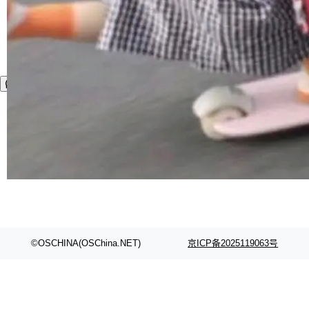
©OSCHINA(OSChina.NET)
京ICP备2025119063号