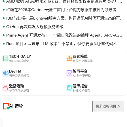
AMD 收购 AI 芯片创企 Taalas，旨在将模型权重刻进芯片以提升推理性能
红帽在2026年Gartner云原生应用平台魔力象限中被评为领导者
IBM与红帽扩展Lightwell服务方案，构建适配AI时代开源生态的可信基础设施
GitHub 再次爆发大规模服务降级
Prime Agent 开源发布：一个能自我改进的编程 Agent，ARC-AGI 3 超越人类专家基线
Rust 项目团队宣布 LLM 政策：不禁止，但你要承认哪些代码不是你写的
TECH DAILY
阅读榜单
每日内容报纸化
每周热文看这里
DevFM
智写平台
当天资讯听着看
AI 创作更轻松
激励活动
智库报告
参与活动赢源石
行业技术报告
AI 造物
更多造物项目