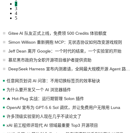
2
3
4
5
Gitee AI 队友正式上线，免费领 500 Credits 体验额度
Simon Willison 重新拥抱 MCP：无状态协议如何改变游戏规则
Jeff Dean 离开 Google：一个时代的结束，一个实验室的开始
慕尼黑市政府为全职开源项目维护者提供资助
DeepSeek Harness 宣布内测邀请，全网最大规模开源 Agent 路演现场诞生
任意网页划词 AI 问答：不用切换标签页的效率秘诀
为什么要开发又一个 AI 浏览器插件
🔥 Hot-Plug 实战：运行期管理 Solon 插件
OpenAI 宣布为 GPT-5.6 Sol 调优，并让免费用户无限用 Luna
许多顶级实验室的人现在几乎不读论文了
xAI 前工程师评现代 AI 领域最重要 Top3 开源项目