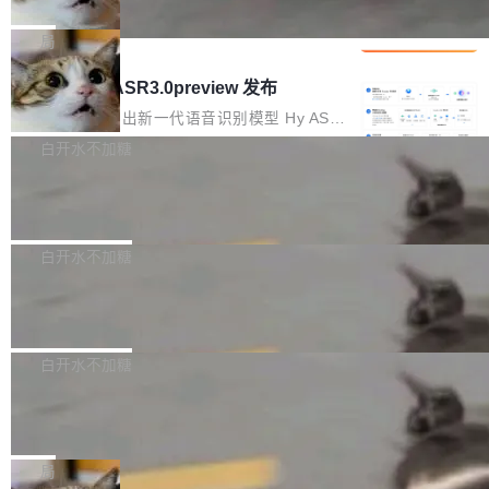
che 量化 + 权重压缩，吞吐量提升 4
代码检索手段（如关键词匹配、目录遍历）仅能
短剧部门，有互联网大厂背景。在公司内部架构
Kimi 和 GLM 是当前最强的大模型系列之一，但
1%，成本降 30%
在语法层面完成文本定位，难以触及代码的语义
调整期间，部门三次通知全员将数据从A集群迁
它们有一个共同的问题：太吃显存了。月之暗面
局
内涵与结构关联，导致开发者使用代码智能体在
移到B集群，王某都回复了"收到"。 他没有迁移
的 Kimi K 系列和智谱的 GLM 都是长上下文、M
理解大规模代码仓时面临显著"代码仓理解"瓶
腾讯混元 Hy ASR3.0preview 发布
数据。2024年9月3日下午4点，他使用此前登录
oE 架构的大模型，好用到让人上瘾，但 GPU 显
颈。 代码仓深度理解服务（以下简称" CodeBas
的账号密码进入A集群，输入了一条被程序员圈
存永远不够用。 Cloudflare 的 Workers AI 团队
腾讯混元正式推出新一代语音识别模型 Hy ASR
e深度理解服务"）是华为云码道（CodeA...
称为"删库跑路"的命令——最高管理员权限、无
一直在跑这些模型的推理。他们在官方博客上发
3.0preview。基于最新一代大语言模型 Hy3 的
白开水不加糖
需确认、强制递归删除。17个小时后，运维人员
了一篇技术文章，详细拆解了三种让大模型在 G
语言理解能力，以及融合了高精度语音识别与深
发现异常并中止进程时，89TB数据已经没了。
Pale Moon 34.3.2 发布，苍月浏览器
PU 上跑得更省、更快的技术手段——KV cache
度语义理解能力，实现了语音识别能力的全面升
删掉的是AI游戏部门的全部开发文件，包括公司
量化、模型权重压缩、以及共享 KV cache 的完
级。 根据介绍，Hy ASR3.0preview 目标在于：
Pale Moon 34.3.2 现已发布，这是一个安全更
自研的多个文生3D和...
整性保护。效果是：吞吐量提升 41%，每 token
让语音识别不再只是听清，而是真正听懂。通过
新和少量网页兼容性修复版本。 Changes/fixe
白开水不加糖
成本降低 30%，精度不变。 FP8 省的不仅是显
先理解你的语境和意图，再把准确的文字直接给
s： 实现了URL.Parse()便捷功能 对浏览器内部
存 KV cache 是推理时最吃显...
到你。从“逐字转写、单点优化”演进为“理解语
PostgreSQL 18/19 新特性深度解读
函数添加了多项边界检查，以避免潜在的越界访
境、兼容场景、一键直出”。 Hy ASR 3.0 previe
问、下溢和溢出。（DiD） 修复了加载和解析内
演讲者分享了一个有趣的实践：面对 PG 18 已
w 不要求标准普通话，方言识别覆盖粤语、吴语
容提供的字体时出现的几个问题 为避免音频加
发布的 Release Notes，他利用 AI 工具（如 Co
白开水不加糖
等 10 大方言片区和 20 余个二级小片区。在开
载、处理和播放过程中可能出现的一系列错误，
pilot）对数千条 commit 日志进行自动分析，先
源评测集中，Hy ASR 3.0 preview 在多语种的
对音频采样频率设定了下限 采样率低于 8kHz
慕尼黑市政府为全职开源项目维护者提
让模型总结出三十余条潜在特性，再逐条要求生
WER（...
供资助
（通常被认为是 "telephone"/"walkie-talkie" 音
成详细解释和代码校验，最终筛选出对用户体感
"在过去大约 10 年的大部分时间里，libexpat 的
质的最低采样率）的音频格式将被拒绝 修复了 C
最强的若干项。对于尚未正式发版的 PG 19，则
维护工作一直与我的日常工作、家务、社交生活
局
SS 圆角虚线样式中可能存在的问题 如果表单中