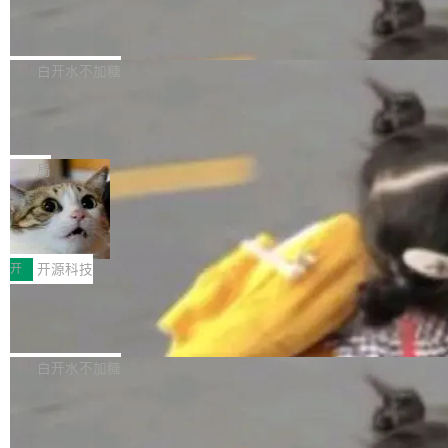
6的终端设备已突破7000万台，注册开发者数量
zen 9000/8000/7000系列处理器，并针对X3D
Dgraph v25.4.0 发布，具有图形后端的
窗口推了又推。好到合进 main 分支的代码，我
已突破 1100 万。随着鸿蒙生态汇聚越来越多的
原生 GraphQL 数据库
处理器特性进行平台级优化。其搭载X3D鸡血模
们自己都没看完。 这事不是个例。GitLab 调研
Dgraph 是一个水平可扩展的分布式 GraphQL
高质量游戏...
式2.0，可根据不同使用场景释放处理器潜力，
过 1528 名开发者，85% 说 AI 把瓶颈从写代码
数据库，有一个图形后端。作为一个原生的 Gra
白开水不加糖
帮助玩家在游戏与高负载应用中获得更充分的性
转移到了审代码。 写代码有人替你干了。但审代
phQL 数据库，它严格控制数据在磁盘上的排列
能表现。 在核心规格方面，B850 AO...
码、把关发版这两道关，还得靠人肉扛。 V5.0
竹知了：一个零依赖的单文件 HTML，
方式，以优化查询性能和吞吐量，减少集群中的
把儿时竹蝉玩具搬进浏览器
想让 AI 一起盯。
磁盘寻道和网络调用。 Dgraph v25.4.0 现已发
竹知了（zhuzhiliao）是那种小时候路边摊上几
布，具体更新内容包括： feat(zero)：Zero 现
块钱的玩意儿——一根小竹签，一个竹筒，一头
局
支持 --security superflag（token=...;whitelist
系着涂了松香的线。甩起来，竹膜震动，发出“哇
=...），与 Alpha 版本的格式一致，并据此对其
30倍效率升级：解锁医学影像数据要素
——哇”的蝉鸣声。实物越来越难找了，有开发者
价值化的真实路径
管理 HTTP 端点进行授权。 <blockquote> <p>
把它做成了 Web 玩具，放在 zhuzhiliao.imsai.c
完成一例腹部CT影像标注，张医生过去需要约1
<span><strong>警告：</strong>&nbsp;Zero
c 上，并在 GitHub 开源。 玩法很简单：按住屏
20个小时。他必须在数百张连续影像上，一笔一
开
开源科技
的 admin ...
幕画圈，或者直接甩手机。页面会实时显示转速
笔勾画边界，一层一层识别肌肉组织。如今，使
（圈/秒），声音来自真实竹知了录音的 1.72 秒
Apache Dubbo-go v3.3.2 正式发布
用东软飞标医学影像标注平台，同样的工作缩短
采样，无缝循环。音频解码失败时，还有一套合
至4小时，效率提升30倍。 这组数字背后，改变
这个版本面向生产环境，重心在内核稳定性。我
成兜底——锯齿波振荡器模拟脉冲，并联带通共
的不只是速度，而是把医学影像转化为AI能力的
们彻底收敛了旧配置体系，扩展了 Triple 协议与
白开水不加糖
振峰模拟竹膜和筒腔共鸣。 技术细节上，物理引
路径真正打通了。 大型医院积累的影像数据规模
泛化调用能力，加强了应用级元数据和服务治
擎是绳系质点模型：重力、弹性绳（只拉不
庞大，但不能直接用于训练模型。器官、病灶和
Calibre 9.12 发布，功能强大的开源电
理，同时集中修了并发安全、资源泄漏和热路径
推）、空气阻力，1/240 秒定步长积...
子书工具
组织边界，必须由专业医生逐层识别、标记和校
性能问题。
Calibre 开源项目是 Calibre 官方出的电子书管