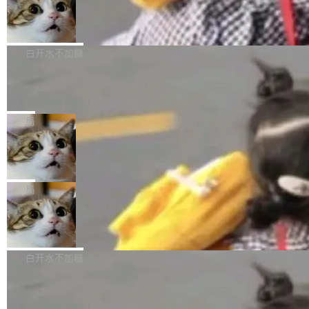
型。谁在开源赛道上领先，...
简单：开发者工具必须开源。 理由不是传统的自
商汤 SenseNova U1.5-Lite-Preview
i）在 X 上发帖： 「如果你是 Agent Harness 相
开源
由软件情怀，而是一个跟 AI agent 直接相关的
关开源项目的开发者，希望参加 DeepSeek Har
商汤科技宣布面向社区开源轻量级统一多模态模
技术判断。 两行 prompt 就能个性化任何软件 C
ness 的内测，可以回复或私信联系我。请附上
型的预览版本 SenseNova U1.5-Lite-Preview。
白开水不加糖
rawshaw 给出了两个 prompt。 第一个： "下载
GitHub id 以及开源代表作。」 DeepSeek 曾在
公告称，SenseNova U1.5-Lite-Preview并非简
某个软件的源码，在本地构建。修改 agent ...
官方招聘信息中写过一条简洁有力的公式：Mod
Ubuntu 将核心系统包从 deb 转成了 s
单的模型规模升级，而是基于 SenseNova U1
nap
el + Harness = Agent。模型负责理解和推理，
的一次系统性迭代，不仅在同一架构中贯通视觉
Ubuntu 正在把又一个核心系统包从 deb 转为 s
Harness 负责把能力落到真实环境中——调用工
理解、推理、生成与编辑，还仅以 8B-MoT 的轻
nap。这次是 hwctl——一个用来检查 Ubuntu
局
具、读写文件、管理上下文、处理错误、完成闭
量大小，将能力推进到4K、更精细的真实质感、
硬件认证状态的命令行工具。 Canonical 工程师
环。崔添翼招人的标...
更复杂的视觉控制和可持续迭代编辑。 相比 U
Dario Amodei 担心新人来 Anthropic
Alan Griffiths 在邮件列表中说得很直白：「hwc
只为金钱，不为使命
1，U1.5-Lite-Preview 在以下方向上带来了显著
tl 是一个 Ubuntu 专有的包，它和它的依赖项都
顶级 AI 研究员在两家公司之间来回跳，中间只
提升： 原生支持4K图像生成； 更精细的局部纹
是 Ubuntu 专有的，不会用在其他发行版上。」
隔了几天。 Lilian Weng 上周刚宣布因健康原因
局
理、细节与真实世界质感； 更准确的中英文文字
所以 deb 版本的受众实际上为零。既然只有 Ub
离开 Thinking Machines Lab，说自己作为联合
生成与复杂版式组织； 更稳定的图...
untu 用户在用，那用 snap 打包就没什么可纠结
FFmpeg 9.0 发布
创始人的角色「太累了」。几天后，The Inform
的。 从 deb 到 snap 的迁移路径 hwctl 是 rust-
ation 就曝出她将重回 OpenAI，负责递归自我
FFmpeg 9.0 现已发布，包含多项改进。官方更
hwlib 硬件 API 库的一部分，命令行工具负责查
改进方向的研究。她是 Thinking Machines 过
新日志列出的 9.0 版本主要更新内容如下： 扩
白开水不加糖
询 Ubuntu 的硬件认证数据库。...
去一年内第四个离开的联合创始人。 这家由前
展 AMF 色彩转换器 (vf_vpp_amf) 的 HDR 功能
OpenAI CTO Mira Murati 创立的公司，连创始
DeepSeek V4 Flash 单日消耗 8 万亿 t
MP4 muxer 中支持 LCEVC 音轨复用 Playdate
okens 登顶热搜
团队都留不住。 但 Thinking Machines 不是唯
视频编码器和多路复用器 添加 v360_vulkan filt
8 万亿 tokens。一天。一家公司的消耗。 Open