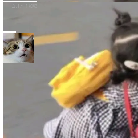
正，才能成为机器能理解的高质量数据。医学影
理工具。它可以查看，转换，编辑和分类所有主
白开水不加糖
像AI落地最昂贵的环节，不是算法，是专业医生
流格式的电子书。Calibre 是个跨平台软件，可
的时间。 张医生是某三甲医院放射科副主任医
SwiftUI 问世七年了，为什么开发者还
以在 Linux、Windows 和 macOS 上运行。 Cal
师，牵头一项腹部肌肉影像课题。他需要在数百
在骂它？
ibre 9.12 现已正式发布，此次更新内容如下：
Yakov Manshin 发了一期长达 40 分钟的 YouT
张CT影像上完成像素级精细分割，让系统"...
新功能 macOS：在 Connect/Share 按钮中添加
ube 视频，标题是"SwiftUI 七年后：一个平庸的
局
通过 AirDop 共享书籍的功能 Content server：
故事"。视频核心观点很简单：SwiftUI 发布七年
支持可向服务器后端添加新端点的插件 Edit boo
了，仍然像一个永久公测版。 Manshin 从数据
k：Compress images：添加将 GIF 图像转换为
流、布局系统、API 稳定性、性能、跨平台五个
加载更多
JPEG/WebP 的选项 ToC Editor：添加一个按
维度逐一批判了 SwiftUI。最让人印象深刻的一
钮，用于对目录中的条目进...
个论据是：苹果官方的 SwiftUI 教程项目 Land
marks，用最新 Xcode 在最新 macOS 上构建
运行，出来的效果是坏的——侧边栏按钮大小不
一，界面错位。他说这个问题"两年前就发现了，
至今没变"。 数据流方面，Manshin 指出 SwiftU
I 的属性包装器演进史...