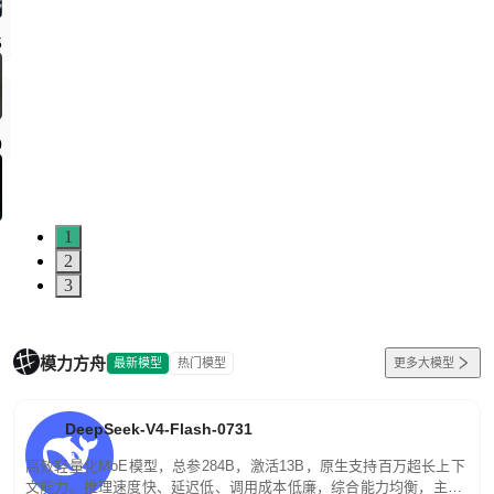
5
0
1
2
3
模力方舟
最新模型
热门模型
更多大模型
DeepSeek-V4-Flash-0731
高效轻量化MoE模型，总参284B，激活13B，原生支持百万超长上下
文能力。推理速度快、延迟低、调用成本低廉，综合能力均衡，主打