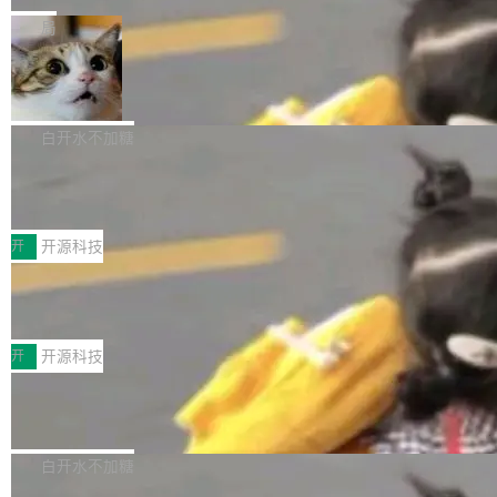
一在人才争夺战中失血的公司。六月，Google
er HE-AAC 960 解码 (DAB+) transpose_cuda
Code 在 X 上发帖：「DeepSeek Flash did 8T
局
连失两员大将：Noam Shazeer 去了 Op...
filter 添加 AMF Frame Rate Converter (vf_frc
tokens on August 1st. 5T of free usage + 3T
_amf) filter SMPTE 2094-50 元数据支持和直
NetBSD 11.0 正式发布
on OpenCode Go.」79.8 万次浏览，连带着 #
通 ProRes RAW VideoToolbox 硬件加速器 AP
DeepSeek一天消耗了8万亿# 上了微博热搜——
NetBSD 11.0 现已正式发布，这是 NetBSD 操
V ...
注意这是 OpenCode 一家的消耗。 OpenCode
作系统的第十八个主要版本。 自 NetBSD 10.1
白开水不加糖
是 Anomaly 出品的 AI 编程工具，套餐 10 美元/
以来的变化 更新亮点： 新增对 RISC-V 处理器
月。用户交了 10 美元，就能用 DeepSeek Flas
2026 ChinaJoy鸿蒙游戏增长臻享会举
架构的支持。NetBSD 11.0 是首个支持 64 位 R
办，鲸鸿动能系统呈现游戏行业解决方
h 随便写代码，按网友说法：「怎么使劲用也用
ISC-V 平台的稳定版本，涵盖一系列基于 StarFi
8月1日，2026 ChinaJoy期间，鸿蒙游戏增长臻
案
不完。」5T 来自免费额度，3T 来自 Go...
ve JH71XX 的设备，例如 VisionFive 2、PINE
享会在上海举办。鸿蒙生态的全场景智慧营销平
开
开源科技
64 STAR64，以及 QEMU。 增强了对 POSIX.1
台鲸鸿动能协同华为游戏中心，面向游戏行业开
-2024 和 C23 编程接口标准的兼容性。 compat
技嘉X3D系列再添新成员 B850 AORU
发者及生态伙伴，系统呈现了平台在游戏领域的
S ELITE X3D主板强化性能体验
_linux(8) 增强了对 Linux 系统调用的支持，包
完整能力版图——从IAP高价值用户的全周期经
面向AMD Ryzen X3D处理器玩家，技嘉X3D系
括 epoll（围绕 kqueue 实现）、POSIX 消息队
营、到IAA游戏的“买变一体”正循环、再到联运与
列主板阵容迎来新成员——B850 AORUS ELITE
开
开源科技
列、...
广告协同的全链路经营闭环，以及面向全球市场
X3D。作为面向主流高性能平台打造的全新主板
的出海增长布局。 华为终端云业务商业化销售负
Zadig v5.0 发布：AI 发布专员与 AI 审
产品，B850 AORUS ELITE X3D延续技嘉在X3
查专员上线
责人在开场致辞中表示，游戏开发者的核心诉求
D平台优化上的技术积累，旨在为游戏玩家带来
我们团队这几天最大的卡点不是 AI 写得不够
已不再是“多一个投放渠道”，而是一套能够持续
更稳定、更高效的装机选择。 B850 AORUS ELI
好，是 AI 写得太好了。 好到审查排期从两天的
白开水不加糖
驱动增长的体系。截至目前，搭载HarmonyOS
TE X3D基于AMD AM5平台打造，支持AMD Ry
活儿拖成了五天。PR 一堆起来没人敢合，发布