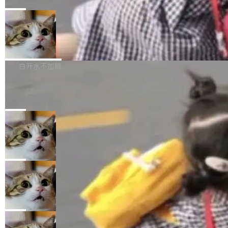
C版的产品，搭载“人机双写”重磅功能——你写
全球知名开源多媒体框架 FFmpeg 今天正式发
给 OpenAI 总法律顾问 Che Chang 发了封邮
你的，AI写AI的，同屏协作互不干扰。一句话让
布了 9.0 版本。这个版本除了带来新一代音视频
局
件，附了一封长信，要求 OpenAI 配合调查前苹
AI帮你干活，现在开启全新体验！ 温馨提示：
处理能力和硬件加速支持之外，还有一个特殊之
果员工带走机密信...
体验WorkBuddy鸿蒙PC版前，请将 HUAWEI M
亚马逊成本失控：AI 写代码烧掉 1215
处：FFmpeg 9.0 的代号是“Lei”。 这个名字，
万元，超预算 860%
atePad Edge 升级至 HarmonyOS 6.1.0.135S
来自中国开发者雷霄骅（Lei Xiaohua）。 对于
外媒近日曝光了亚马逊的多份内部报告显示，AI
P9 patch03及以上版本。 *升级路径：设置 > 搜
很多中国音视频开发者而言，这个名字并不陌
导致公司在多个项目上超支。《金融时报》报道
白开水不加糖
索“软件更新” > 检查更新，即可搜索新版本，下
生。十年前，他通过大量中文技术文章、源码分
称，仅一个项目的成本超支就高达 180 万美元
载安装完成升级即可。 没有...
析和开源示例，让一代开发者第一次真正理解 F
Hugging Face CEO 发声：中国正在开
（约合人民币 1215 万元）。 具体来说，一名工
源模型上碾压我们
Fmpeg，也成为很多人进入音视频开发领域的
程师借助 Anthropic 旗下 Claude Sonnet 模型
"他们正在开源模型上碾压我们。" Hugging Fac
“启蒙老师”。 而今年，恰好是雷霄骅离世十周
编写程序，目标是完成电商平台作者信息与商品
e CEO Clément Delangue 在 CNBC 的采访里
局
年。FFmpeg 社区最终选择用一个大版本的名
列表的数据匹配 —— 一项常规的数据处理任
没有拐弯抹角。他说中国正在赢得 AI 竞赛，而
字，留下了这份纪念。 雷霄骅曾是中国传媒大学
务，最终却产生了 180 万美元的账单，实际支出
当 AI agent 把源码变成了最好的扩展系
且按目前的速度，中国 AI 工具预计在今年底或
数字电视技术方向的博士生，长期从事视频、音
统，开发者工具必须开源
超出原定预算 860%。 更令人意外的是，该项目
2027 年就能追上美国前沿实验室的水平。 Dela
五年前，David Crawshaw 问过很多软件工程师
频技...
最终并未成功落地，而高额算力消耗持续运行长
ngue 把原因归结为一件事：开放协作。中国的
一个问题：你写过什么给自己用的程序？答案几
局
达 5 个月，公司直到财务对账时才察觉异常。这
AI 开发者在一个共享和协作的生态里加速迭代，
乎都是没有。工程师们整天用别人写的程序写程
意味着一个无人看管的 AI 程序，在近半年时间
而美国模型厂商在"闭门造车"。他的原话是 "buil
DeepSeek Harness 宣布内测邀请，全
序给别人用。偶尔有人自己写个博客系统、智能
里日夜不停地"烧钱"。 复盘显示，...
网最大规模开源 Agent 路演现场诞生
ding in silos"——各自为战，互不通气。 这个判
家居控制、家庭实验室，都算稀奇事。 Crawsh
一条内测招募帖，发出去的时候大概没人想到它
断从他嘴里说出来分量不同。Hugging Face 是
aw 是 Shelley 的作者，一个开源 AI coding age
会变成一场开源 Agent 生态的路演。 8月1日，
局
全球最大的开源 AI 平台，上面跑着上百万个模
nt。他最近在博客上写了一篇文章，核心论点很
DeepSeek Harness 团队负责人崔添翼（tiany