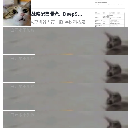
5% RHAE Best@1，超过了 ARC 报告的人类专
覆盖 rust-lang/rust 单一仓库的代码贡献。这不
局
家基线 95.4%。 不是又一个 coding agent 包装
是项目级别的官方立场，目前由五个团队采纳，
宇树科技 IPO 战略配售曝光：DeepSe
器 Prime Agent 的架构和市面上大多数 coding
但它可能是主流开源项目中关于 AI 辅助贡献最
ek 获配 93.3 万股，锁定 36 个月
agent 有本质区别。大多数 agent harness 的设
细致的一份规则。 政策的核心只有一句话：LLM
8月6日晚间，“人形机器人第一股”宇树科技股份
计是基于早期模型的能力—...
可以用来分析、提炼、审阅、建议，但不能用来
有限公司披露IPO发行价格及战略配售结果，杭
白开水不加糖
创作。 具体来说，LLM 生成的代码可以提交，
州深度求索人工智能基础技术研究有限公司（De
但必须满足五个条件：预先安排、非关键、高质
Docker 29.7.2 发布
epSeek）获配93.3399万股，按150.8元/股发行
量、充分测试、充分审查，并且必须披露。LLM
价格计算，认购金额约1.41亿元，股份锁定期为
Docker 29.7.2 现已发布，具体更新内容如下：
不得生成涉及安全性的关键变更，除非作者本身
36个月。 公告显示，本次宇树科技战略配售对
Bug fixes and enhancements 修复多次传递同
白开水不加糖
就是领域专家。即使如此，政策也"强烈不建
象主要包括长期投资机构、与公司业务具有战略
一环境变量时，docker service create和docker
议"这么做。 对于不披露的情况，审核者可以直
合作关系或长期合作愿景的大型企业、科创板保
Apache Fluss 毕业成为顶级项目
service update会发生 panic 的问题。docker/cl
接关闭 PR，无需解释。 政策作者 Jynn Ne...
荐人跟投子公司，以及公司高级管理人员和核心
i#7145 修复了 Docker Engine 29.7.0 中引入的
今年 7 月，Apache Fluss 的毕业提案在 Apach
员工参与设立的专项资产管理计划。其中，Dee
一个回归问题，该问题导致拉取镜像时会拒绝包
e 孵化器项目管理委员会（IPMC）投票中获得
白开水不加糖
pSeek作为与宇树科技具备战略合作关系的企
含绝对 hardlink 目标的镜像（此类镜像由某些镜
全票通过，随后获 Apache 软件基金会董事会批
业，获配股份数量占本次发行数量的2.31%。 除
像构建工具生成）。moby/moby#53305 修复了
马斯克 AI 百科项目 Grokipedia 被曝数
准。今天，Apache 软件基金会正式宣布 Apach
DeepSeek外，腾讯旗下上海启善投资有限公司
月未更新
Docker Engine 29.7.0 中引入的一个回归问
e Fluss 孵化毕业，成为 Apache 顶级项目（TL
埃隆·马斯克推出的AI百科项目 Grokipedia 被曝
获配9...
题，该问题可能导致在旧版 Linux 内核...
P）！这一里程碑不仅标志着 Fluss 迈入新的发
长期停止内容更新，未能实现其作为“AI版维基百
白开水不加糖
展阶段，也将进一步推动流式存储、实时湖仓与
科”替代品的目标。 据 Lawfare 最新调查，自今
AI 数据基础加速融合，为实时数据基础设施的发
Solon I18n：三种解析器，零样板代码
年4月以来，Grokipedia 页面更新功能基本停