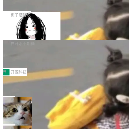
展开启新的篇章。
滞，过去三个月内没有任何条目完成更新，用户
如果你在 Spring Boot 里做过国际化，流程大概
提交的编辑请求也长期处于待处理状态。 Groki
是这样的：配 MessageSource 的 Bean、写 R
梅子酒好吃
pedia 于去年底上线，定位为由人工智能生成内
eloadableResourceBundleMessageSource、
容的百科平台，被马斯克视为传统众包百科网站
Apache Doris 4.1 全面增强 Iceberg：
声明 LocaleResolver、注册 LocaleChangeInt
支持 UPDATE、MERGE INTO 与 Iceb
维基百科的替代方案。Lawfare 调查发现，无论
erceptor…五六步之后才能看到第一行翻译文
Apache Doris 4.1 要补齐的，正是缺失的那一
erg V3
热门页面还是低关注度页面，均未出现近期更
本。 Solon 换了个方式。整个 i18n 模块围绕三
半。在已有查询能力的基础上，Doris 进一步支
白开水不加糖
新，相关问题并非局限于特定领域，而是在不同
个解析器、一个注解、一个工具类展开——没有
持了 UPDATE、DELETE、MERGE INTO 等数
主题和访问量页面中普遍存在。 调查人员最初认
XML、没有拦截器注册、没有样板配置。 资源
Testin XAgent：CIO智能测试落地指南
据修改操作、完整的表结构管理与分区演进，以
为，Grokipedia可能只是限...
文件的约定 把文件放到 resources/i18n/ 下： r
及 rewrite_data_files、expire_snapshots 等日
7月30日，TiD2026质量竞争力大会在北京中关
esources/i18n/messages.properties ...
常维护操作，并完整支持 Iceberg V3 格式。
村国家自主创新示范区会议中心开幕。本届大会
开
开源科技
由中关村智联软件服务业质量创新联盟主办，以
让非法状态不可表示：一篇关于 ADT
“智构可信·质创未来——AI原生时代的质量新范
的帖子在 Reddit 火了
式”为主题，直面AI从实验室走向规模化产业落地
有一种东西，一旦用过就回不去了。Alex Fedos
的核心质量命题。会上，《2026智能研发生产力
eev 管它叫"软件设计的基石"。 他说的东西不新
局
工具选型手册》发布，Testin云测的Testin XAge
鲜——代数数据类型（ADT），尤其是和类型
Cloudflare 开源内部企业 AI 平台 Clou
nt智能测试系统入选AI测试领域代表产品。对CI
（sum type）。但他说清楚了一件事：这不是类
dflare OS
O而言，这提示了一个转变：AI测试正在从效率
型系统的学术体操，是日常编码的思维方式。 文
Cloudflare 发布了一个开源项目 Cloudflare O
工具升级为企业的质量基础设施。 CIO面对的新
章从一个简单的例子切入。一个网站的深色主题
S。如果你只看官方博客，你会觉得这是又一
局