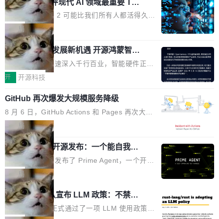
业化营销服务的需求从未如此迫切。 但市场扩容
xAI 前工程师评现代 AI 领域最重要 Top
n 这条推文引发了广泛讨论。他不是在说风凉
巧机身有效提升市面主流标准A...
3 开源项目
的同时,服务商的竞争逻辑正在改变。2026年Top
话，他是说出了一个圈内人尽皆知但很少公开捅
Flash Attention 2 可能比我们所有人都活得久。
Agency年度合辑的观察指出,“产品”这个离消费
破的事实。 Jordan 随后补充了一句软化声明：
这句话不是来自某个技术博客，而是出自 Hieu
局
者最近的载体,在整个品牌营销层面的权重显著变
「我不认为这些会议上大部分论文都在过度宣传
Pham 的一条推文。Hieu Pham 是谁？他是 xAI
高了。全域营销服务商的竞争正在从规模转向深
或造假。问题是，作为读者，如果你筛选出那些
共商智能硬件发展新机遇 开源鸿蒙智能
的早期工程师之一，在 Grok 训练基础设施团队
度,案例厚度、全域覆盖、多线协同...
硬件开发者日杭州站即将举行
看起来最令人兴奋的论文，那它们大部分都是过
工作过。近日他在 X 上发了一条帖子，列出了他
随着万物智联加速深入千行百业，智能硬件正从
度宣传的。」 这才是真正的痛点。不是所有论文
认为现代 AI 领域最重要的三个开源项目。 第一
单点设备迈向智能化、网联化、协同化发展。作
开
开源科技
都有问题，是最吸引眼球的那批论文最有问题。
个名字毫无悬念：Flash Attention 2。 Hieu 的
为面向全场景、跨终端的分布式操作系统，开源
他引用的帖子来自 Mathew Shen，一位 ICLR 2
理由很具体。FA 系列不需要解释，但 FA2 是他
GitHub 再次爆发大规模服务降级
鸿蒙通过统一技术底座和分布式能力，为不同类
026 的读者：「看了篇 ...
认为最重要的一个——复杂度恰到好处，刚好能
型智能设备的开发、连接与互联提供关键支撑，
8 月 6 日，GitHub Actions 和 Pages 再次大规
驱动你去学 CuTe，但还没被那些"邪恶的" Hopp
也为产业链企业探索产品创新与商业增长打开新
模服务降级，Actions 完全不可用超过 5 小时，
局
er++ 优化所淹没，足够容易修改和适配。 更关
的空间。 8月14日，开源鸿蒙智能硬件开发者日
webhook 停发，连自托管 runner 也因调度层故
键的是 FA2 的持久性...
（OHDD：OpenHarmony Hardware Develope
Prime Agent 开源发布：一个能自我改
障无法工作。Pages、Copilot code review、C
进的编程 Agent，ARC-AGI 3 超越人类
r Day）将在杭州启航。活动面向智能硬件产业
opilot coding agent 全部受影响。从检测到完全
Prime Intellect 发布了 Prime Agent，一个开源
专家基线
链企业和开发者，邀请行业专家与资深技术顾
恢复，大约 12 小时。 这是 2026 年 8 月的第六
的编程 Agent Harness，核心设计围绕两个抽
局
问，围绕开源鸿蒙技术能力、设备适配、芯片适
起事故，其中四起与 AI/Copilot 服务相关。 Git
象：Recursive Language Model（RLM）和 C
配、功耗与稳定性调优、兼容性测评及统一互联
Rust 项目团队宣布 LLM 政策：不禁
Hub 员工 kdaigle 在 HN 讨论中贴出了一组数
ontinual Harness。在 ARC-AGI 3 基准测试
等内容展开系统讲解和实战交流，帮助企业进一
止，但你要承认哪些代码不是你写的
据：2025 年全年 10 亿次 commit。现在，每周
上，Prime Agent + Opus 5 的组合达到了 95.
Rust 语言项目正式通过了一项 LLM 使用政策，
步了解开源鸿蒙在智能...
2.75 亿次，全年预计 140 亿次。GitHub...