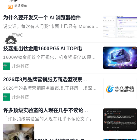
阅读榜单
为什么要开发又一个 AI 浏览器插件
说实话，每次有人问我"市面上已经有 Monica、
Sider、Copilot for Chrome 这些 AI 浏览器插件
席WC
了，你为什么还要再做一个"，我都觉得这个问题
技嘉推出钛金雕1600PG5 AI TOP电
问得好。 因为我自己也是从用户变成开发者的。
源：为发烧级主机与本地AI算力打造旗
现有产品的天花板 我用过不少 AI 浏览器插件。
1600W钛金能效全可视化，机身紧凑仅16厘米
舰供电方案
刚开始觉得都挺好——选中一段文字，弹出解
继2026台北电脑展首度亮相后，技嘉科技近日正
开
开源科技
释；写邮件时帮你润色；看英文网页给你翻译摘
式发布钛金雕1600PG5 AI TOP电源。这款高端
要。但用久了你会发现，它们本质上都是同一类
2026年8月品牌营销服务商选型观察：
电源专为发烧级DIY主机与本地AI算力平台打
从流量思维到品牌资产思维的范式转移
东西：一个带网页上下文的聊天框。 它们能读取
造，整机长度仅16厘米，提供1600W额定功率
2026年的品牌营销服务商市场,正经历一场深刻
页面的文本，然后把文本丢给大模型，再返回一
与80PLUS钛金能效；支持ATX 3.1与PCIe 5.1
的价值重构。全球全案品牌代理机构市场从2025
开
开源科技
段回答。仅此而已。 这当然有用，但总觉得差点
规范，结合服务器级元件、完善供电线材与内置
年的83.1亿美元增长至2026年的86.6亿美元,年
意思。比如我在一个后台管理系统里，需要填50
实时LCD监控屏，可充分满足当下高阶PC主机
许多顶级实验室的人现在几乎不读论文
复合增长率达5.44%,预计2032年将突破120亿美
个表单字段，每个字段还有联动逻辑；比如我
了
的严苛使用需求。 澎湃功率，紧凑机身 钛金雕1
元。数字广告与公共关系相关服务市场更是从20
「许多顶级实验室的人现在几乎不读论文了，而
想...
600PG5 AI TOP具备强悍输出功率，同时实现
25年的8463亿美元扩张至2026年的8763亿美
且他们认为 ICLR/ICML/NeurIPS 充斥着大量过
局
机身尺寸大幅精简。整机长度仅16厘米，属于同
元。数字的背后是一个清晰的事实——品牌对专
度宣传和欺诈。」 OpenAI 研究员 Keller Jorda
功率段机身尺寸十分紧凑的1600W电源产品。小