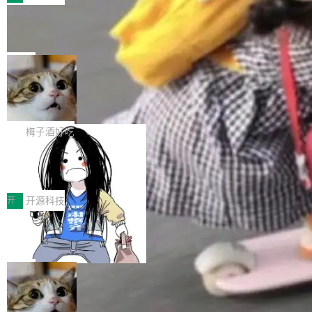
件。 腾讯网平团队在UCL-MPComm中实现了一
型或企业内部部署模型提升研发效率。但随着 AI
各领域的应用成果，覆盖技术底座、行业赋能、
个独立于业务线程的全局通信引擎（Engine），
Coding 从个人辅助工具逐步走向团队级、组织
Jeff Dean 离开 Google：一个时代的结
产品应用、支撑保障、专题等五大方向。深信服
并实...
束，一个实验室的开始
级应用，企业在规模化落地过程中，对安全性、
AI算力网关（AI创新平台）成功入选！ 随着各行
Google 员工编号 20。MapReduce 作者之一。
可控性和代码质量提出了更高要求。 首先是数据
各业的Agent走向规模化建设，算力构成形态逐
Bigtable 作者之一。TensorFlow 的作者之一。
局
安全与合规要求。对于大多数普通研发场景，公
渐丰富，用户关注的重点也在发生变化：不只是
Gemini 的架构师。Google 首席科学家。 Jeff D
有云模型能够满足快速试用和效率提升的需求。
让AI用起来，还要进一步看清混合算力时代下，
🔥 SolonCode v2026.8.4 发布：界面
ean 在 Google 工作了 27 年后，宣布离职。 他
但对于金融、能源、医疗等对数据安全要求较...
字体可调、22 种语言、记忆搜索增强
Token花在哪里、算力是否被充分利用，以及持
不是一个人走。一同离开的还有 Sanjay Ghema
打开终端就能上岗的全中文编码智能体，这一轮
续增长的AI成本该如何优化。 深信服AI算力网关
wat（Google 员工编号 23，Jeff Dean 二十多
把「看得清、用母语、记得住」三件事一次补
梅子酒好吃
正是围绕这些实际问题，从Token治理和成本治
年的编程搭档，MapReduce 和 Bigtable 的共同
齐。 SolonCode 是什么 SolonCode 是杭州无
理两个方面，让用户的每一份算力都看得清、管
作者）、Quoc Le（Google 大脑核心成员，Se
让“代码语义理解”深度释放AI Coding
耳科技研发的企业级终端编码智能体——一位全
得住、用得稳、省得下、更安全！ 一、从现在开
价值潜能：华为云码道（CodeArts）
q2Seq 和 DocAI 的共同发明人）以及 Oriol Vin
中文驱动的数字员工，自主理解需求、规划步
一、代码仓深度理解技术的作用与价值 在软件工
始，Token使用一目...
代码仓技术解析
yals（Gemini 联合负责人，AlphaSta...
骤、编写代码。不挑模型、不挑平台，curl 一行
程实践中，代码仓是企业核心知识资产的主要载
开
开源科技
装完即用。 开源地址：Gitee · GitCode · GitHu
体。企业级代码仓库通常包含数十万乃至数百万
b 安装 支持 Java 8+（8~26）、macOS / Linu
一条“删库”命令跑 17 小时，算法工程
个文件，其规模远超单次模型调用可承载的上下
师删光 89TB 数据只为干私活
x / Windows / Harmony PC。 # macOS / Linu
文窗口。随着项目规模的持续扩张与代码历史的
最高人民检察院8月4日公布了一起案件：北京一
x / Harmony PC curl -fsSL https://solon.noea
不断累积，代码仓中的模块关系、接口契约、业
名90后算法工程师王某，为了给自己接的私活腾
局
r.org/solon...
务逻辑等关键信息往往分散于数十乃至数百个文
服务器空间，删光了公司AI游戏部门的全部核心
件之中，形成高度复杂的知识关联网络。传统的
Cloudflare 分享推理优化实践：KV ca
数据。 王某2024年1月入职东城区某科技公司AI