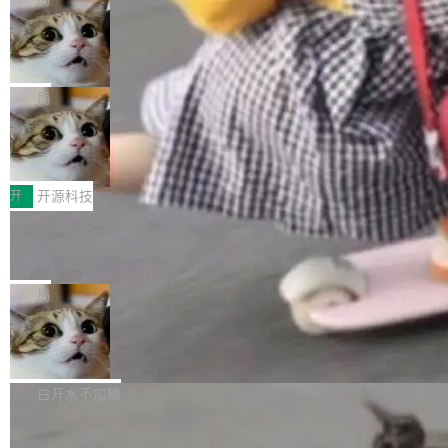
现实 过去两年，CIO们的焦虑清单上多了两项：
设置，如果用布尔值 + 可空字段来表示——bool
个"AI 知识库 + 聊天机器人"——每个大厂都在
一是如何让大模型和智能体应用安全地从PoC走
ean 表示是否可切换，nullable 的默认模式、浅
Deno 团队开源 Celld，可自托管的分
做，没什么新鲜的。 但 Kenton Varda 在 Twitte
向生产，二是如何让测试团队跟得上AI应用...
布式 Durable Objects
色方案、深色方案——会产生大量无意义的组
r 上把事情说清楚了： 今天我们发布了 Cloudfla
Ryan Dahl 领导的 Deno 团队推出了最新开源项
合。方案缺了、配置冲突了、全 null 了。要知道
re OS，一个带连接器的聊天机器人，跟其他所
目 Celld，一个能在自己机器上运行 Cloudflare
局
哪些组合有效，作者说，你得靠"文档、校验、或
有科技公司做的一样。只不过，实际上它不一
Workers 和 Durable Objects 的守护进程。 设
者部落知识"。 换个写法。Rust 的 enum，两个
样。这是 Sandstorm.io 的重制版，我十年前的
鲁大师7月新机性能/流畅/AI榜：vivo夺
计思路很直接：每个对象是一个独立的 SQLite
变体：Switchable...
性能、流畅双第一，三星Galaxy Z系列
那个创业公司。不同的是，这次它构建在 Cloudf
数据库，按名称寻址，复制到你自己的 S3 兼容
2026年7月的手机市场，由于存储等硬件成本暴
新折叠缺席
lare Workers 上——我花了九年时间搭建的平台
存储库里。节点之间只通过这个存储库协调——
增，手机厂商的日子也不好过啊，新机速度明显
开
开源科技
——并且深度集成了 AI。这基本上是我十年秘密
没有控制平面，没有共识协议。每个对象自带一
放缓，因此硝烟味淡了许多。新机参数规格除开
计划的顶峰。 十年前，Ken...
个小型数据库，应用天然按分片构建，单个数据
Zed 推出 DeltaDB，一个记录 commit
高价的三星折叠（三星Galaxy Z Fold8 Ultra / Z
之间所有操作的版本控制系统
库的竞争和爆炸半径问题在设计层面就被消除
Fold8 / Z Flip8）外，其余要么是中低端机器，
Zed 编辑器团队发布了新项目——DeltaDB，一
了。 闲置的 cell 会休眠到几乎不占资源。当 cel
例如iQOO Z11i、REDMI Note 17、REDMI No
个在 git commit 之间记录每一次编辑操作的版
局
l 迁移或唤醒时，新宿主从 S3 恢复 SQLite 数据
te 17 Pro、OPPO K15，要么是vivo X300 E这
本控制系统。目前处于 Early Access 阶段。 De
库继续执行。存储库是持久化的唯一真相...
样的次旗舰。 Galaxy Z Fold8 Ultra / Z Fold8 /
SpaceXAI 单季资本开支达 183 亿美元
ltaDB 的核心思路直接写在 landing page 最显
Z Flip8三款折叠屏新机均在7月22日发布，且全
眼的位置：「Software is made between com
根据风险投资人Tomer Tunguz 博客（VC 分
部搭载骁龙8 Elite Gen5 for Galaxy，它们本该
mits」——软件是在 commit 之间写出来的。git
析）披露的最新分析与第二季度业绩报告，Spac
白开水不加糖
是7月性...
只记录了你提交的最终状态，但真正的工作过程
eXAI在上个季度的总资本支出飙升至183.7亿美
——打字、删改、试错、agent 对话——都在 co
Meta 发布终端编程 Agent“Muse Cod
元。其中，绝大部分资金被直接用于 AI 领域，