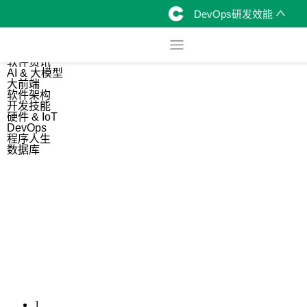
DevOps研发效能
综合
开源资讯
软件资讯
AI & 大模型
大前端
软件架构
开发技能
硬件 & IoT
DevOps
程序人生
数据库
1