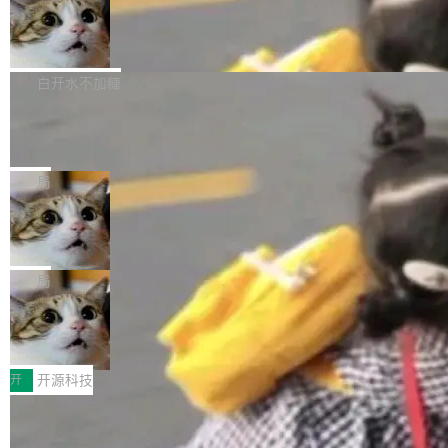
通过拉取过去一年内（从 PG 18 Beta1 时间点
和休闲娱乐竞争时间。" 这是 libexpat 维护者 S
的图像元素不在同一个子树中，则它们将不再关
至今）的所有 commit，同样交由 AI 分析提炼。
Firefox 153.0.3 发布
ebastian Pipping 写在博客里的话。8 月 4 日，
联 加...
经过人工复核，准确度令人满意。这一方法也为
他宣布了一个新消息：从 2026 年 8 月 1 日起，
Firefox 153.0.3 现已发布，具体更新内容如
社区爱好者提供了高效跟踪新版本的思路。
他可以全职维护 libexpat 了，最长 6 个月。发
下： New Smart Window 包含多项增强功能：
白开水不加糖
工资的是慕尼黑市政府。 libexpat 是一个 C99
<ul> <li>现在建议列表会显示更多结果，方便用
编写的流式 XML 解析器，MIT 许可证。和 libx
Cloudflare Computer 开源：你的 Age
户查找历史记录和切换到已打开的标签页。（<a
nt 需要一台电脑，而不是一个容器
ml2 一样，它是世界上使用最广泛的 XML 解析
href="https://bugzilla.mozilla.org/show_bug.c
Cloudflare 开源了名为 @cloudflare/computer
库之一。你的操作系统、浏览器、无数的基础设
gi?id=2019042">Bug&nbsp;2019042</a>）</l
的 npm 包。项目的核心论点是：容器不适合 Ag
局
施软件，很可能都在用它。而过去十年，维护它
i> <li>现在，助手可以直接使用 Exa 的网络搜索
ent 计算。真正适合的，是 Isolate。 Cloudflare
的人一直在用业余...
结果回答问题，而无需将问题转交给搜索引擎。
OpenAI 公开邮件和聊天记录回应苹果
工程师在这件事上没什么可谦虚的——他们用 W
诉讼，称“Apple is getting this wron
（<a href="https://bugzilla.mozilla.org/show_
orkers 跑了十年 Isolate。用 CEO Matthew Pri
上个月，苹果一纸诉状把 OpenAI 告上法庭，指
g”
bug.cgi?id=204...
nce 的话说：「我们一生都在用 Isolate 运行代
控其挖角苹果前员工并窃取商业秘密。苹果的诉
局
码，而 AI Agent 不需要容器，它们需要的是 Iso
状把 OpenAI 描述成一个系统性地从前东家挖
late。」 容器为什么不合适 容器的问题在于启动
HUAWEI MatePad Edge上架WorkBu
人、套取机密信息的对手。 OpenAI 没发律师
ddy鸿蒙PC版，说话就能干活的AI办公
和销毁都太重了。一个 Agent 要执行的任务可能
函，也没选择庭外沉默。它在官网贴了一篇博
全能AI工作台WorkBuddy鸿蒙PC版上架HUAWE
搭子
只需要几毫秒的 CPU 时间，但容器从冷启动到
文，标题只有六个字：Apple is getting this wro
I MatePad Edge应用市场，直接下载即可使
开
开源科技
就绪要花数秒。如果未来有十...
ng。 然后，它把邮件往来和 iMessage 聊天记
用，与鸿蒙电脑上的体验一致。值得一提的是，
录全贴了出来。 他发错人了 苹果外部律师 Gabr
FFmpeg 9.0 发布：代号“Lei”，以此纪
这是目前市面上唯一支持平板接入WorkBuddy P
念中国开发者雷霄骅
iel Gross 来自 Weil 律所，2 月 23 日下午 5:53