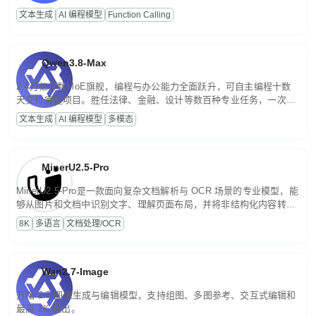
高并发、轻量化任务，适合日常对话、内容创作、基础 RAG、批量
文本生成
AI 编程模型
Function Calling
文案处理等普惠刚需场景。
Qwen3.8-Max
2.4万亿参数MoE旗舰，编程与办公能力全面跃升，可自主编程十数
天交付完整项目。胜任法律、金融、设计等数百种专业任务，一次对
话端到端交付生产级成果。原生视觉理解贯穿规划、执行与验证全流
文本生成
AI 编程模型
多模态
程，支持超长文档与长视频的深度语义解析。长程任务中自主规划与
闭环迭代，持续进化。
MinerU2.5-Pro
MinerU2.5-Pro是一款面向复杂文档解析与 OCR 场景的专业模型，能
够从图片和文档中识别文字、理解页面布局，并将非结构化内容转换
为便于存储、检索和二次处理的结构化结果。
8K
多语言
文档处理/OCR
Wan2.7-Image
万相 2.7 图像生成与编辑模型，支持组图、多图参考、交互式编辑和
最高 2K 输出。