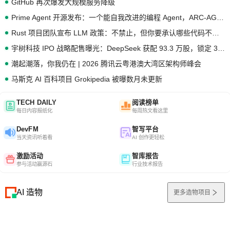
GitHub 再次爆发大规模服务降级
Prime Agent 开源发布：一个能自我改进的编程 Agent，ARC-AGI 3 超越人类专家基线
Rust 项目团队宣布 LLM 政策：不禁止，但你要承认哪些代码不是你写的
宇树科技 IPO 战略配售曝光：DeepSeek 获配 93.3 万股，锁定 36 个月
潮起潮落，你我仍在 | 2026 腾讯云粤港澳大湾区架构师峰会
马斯克 AI 百科项目 Grokipedia 被曝数月未更新
TECH DAILY
阅读榜单
每日内容报纸化
每周热文看这里
DevFM
智写平台
当天资讯听着看
AI 创作更轻松
激励活动
智库报告
参与活动赢源石
行业技术报告
AI 造物
更多造物项目