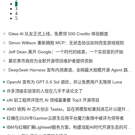
2
3
4
5
Gitee AI 队友正式上线，免费领 500 Credits 体验额度
Simon Willison 重新拥抱 MCP：无状态协议如何改变游戏规则
Jeff Dean 离开 Google：一个时代的结束，一个实验室的开始
慕尼黑市政府为全职开源项目维护者提供资助
DeepSeek Harness 宣布内测邀请，全网最大规模开源 Agent 路演现场诞生
OpenAI 宣布为 GPT-5.6 Sol 调优，并让免费用户无限用 Luna
许多顶级实验室的人现在几乎不读论文了
xAI 前工程师评现代 AI 领域最重要 Top3 开源项目
AMD 收购 AI 芯片创企 Taalas，旨在将模型权重刻进芯片以提升推理性能
红帽在2026年Gartner云原生应用平台魔力象限中被评为领导者
IBM与红帽扩展Lightwell服务方案，构建适配AI时代开源生态的可信基础设施