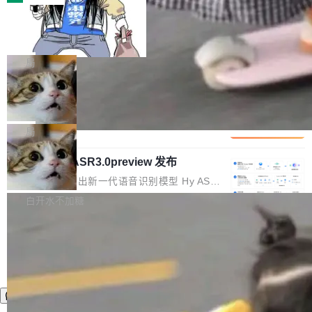
装完即用。 开源地址：Gitee · GitCode · GitHu
体。企业级代码仓库通常包含数十万乃至数百万
b 安装 支持 Java 8+（8~26）、macOS / Linu
一条“删库”命令跑 17 小时，算法工程
个文件，其规模远超单次模型调用可承载的上下
师删光 89TB 数据只为干私活
x / Windows / Harmony PC。 # macOS / Linu
文窗口。随着项目规模的持续扩张与代码历史的
最高人民检察院8月4日公布了一起案件：北京一
x / Harmony PC curl -fsSL https://solon.noea
不断累积，代码仓中的模块关系、接口契约、业
名90后算法工程师王某，为了给自己接的私活腾
局
r.org/solon...
务逻辑等关键信息往往分散于数十乃至数百个文
服务器空间，删光了公司AI游戏部门的全部核心
件之中，形成高度复杂的知识关联网络。传统的
Cloudflare 分享推理优化实践：KV ca
数据。 王某2024年1月入职东城区某科技公司AI
che 量化 + 权重压缩，吞吐量提升 4
代码检索手段（如关键词匹配、目录遍历）仅能
短剧部门，有互联网大厂背景。在公司内部架构
Kimi 和 GLM 是当前最强的大模型系列之一，但
1%，成本降 30%
在语法层面完成文本定位，难以触及代码的语义
调整期间，部门三次通知全员将数据从A集群迁
它们有一个共同的问题：太吃显存了。月之暗面
局
内涵与结构关联，导致开发者使用代码智能体在
移到B集群，王某都回复了"收到"。 他没有迁移
的 Kimi K 系列和智谱的 GLM 都是长上下文、M
理解大规模代码仓时面临显著"代码仓理解"瓶
数据。2024年9月3日下午4点，他使用此前登录
腾讯混元 Hy ASR3.0preview 发布
oE 架构的大模型，好用到让人上瘾，但 GPU 显
颈。 代码仓深度理解服务（以下简称" CodeBas
的账号密码进入A集群，输入了一条被程序员圈
存永远不够用。 Cloudflare 的 Workers AI 团队
腾讯混元正式推出新一代语音识别模型 Hy ASR
e深度理解服务"）是华为云码道（CodeA...
称为"删库跑路"的命令——最高管理员权限、无
一直在跑这些模型的推理。他们在官方博客上发
3.0preview。基于最新一代大语言模型 Hy3 的
白开水不加糖
需确认、强制递归删除。17个小时后，运维人员
了一篇技术文章，详细拆解了三种让大模型在 G
语言理解能力，以及融合了高精度语音识别与深
发现异常并中止进程时，89TB数据已经没了。
PU 上跑得更省、更快的技术手段——KV cache
度语义理解能力，实现了语音识别能力的全面升
删掉的是AI游戏部门的全部开发文件，包括公司
量化、模型权重压缩、以及共享 KV cache 的完
级。 根据介绍，Hy ASR3.0preview 目标在于：
自研的多个文生3D和...
整性保护。效果是：吞吐量提升 41%，每 token
让语音识别不再只是听清，而是真正听懂。通过
成本降低 30%，精度不变。 FP8 省的不仅是显
先理解你的语境和意图，再把准确的文字直接给
存 KV cache 是推理时最吃显...
到你。从“逐字转写、单点优化”演进为“理解语