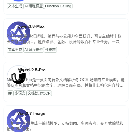
高并发、轻量化任务，适合日常对话、内容创作、基础 RAG、批量
文本生成
AI 编程模型
Function Calling
文案处理等普惠刚需场景。
Qwen3.8-Max
2.4万亿参数MoE旗舰，编程与办公能力全面跃升，可自主编程十数
天交付完整项目。胜任法律、金融、设计等数百种专业任务，一次对
话端到端交付生产级成果。原生视觉理解贯穿规划、执行与验证全流
文本生成
AI 编程模型
多模态
程，支持超长文档与长视频的深度语义解析。长程任务中自主规划与
闭环迭代，持续进化。
MinerU2.5-Pro
MinerU2.5-Pro是一款面向复杂文档解析与 OCR 场景的专业模型，能
够从图片和文档中识别文字、理解页面布局，并将非结构化内容转换
为便于存储、检索和二次处理的结构化结果。
8K
多语言
文档处理/OCR
Wan2.7-Image
万相 2.7 图像生成与编辑模型，支持组图、多图参考、交互式编辑和
最高 2K 输出。