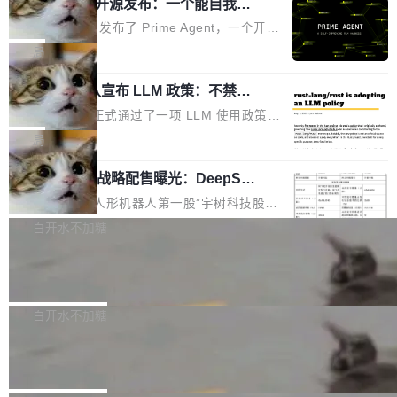
（OHDD：OpenHarmony Hardware Develope
Prime Agent 开源发布：一个能自我改
障无法工作。Pages、Copilot code review、C
进的编程 Agent，ARC-AGI 3 超越人类
r Day）将在杭州启航。活动面向智能硬件产业
opilot coding agent 全部受影响。从检测到完全
Prime Intellect 发布了 Prime Agent，一个开源
专家基线
链企业和开发者，邀请行业专家与资深技术顾
恢复，大约 12 小时。 这是 2026 年 8 月的第六
的编程 Agent Harness，核心设计围绕两个抽
局
问，围绕开源鸿蒙技术能力、设备适配、芯片适
起事故，其中四起与 AI/Copilot 服务相关。 Git
象：Recursive Language Model（RLM）和 C
配、功耗与稳定性调优、兼容性测评及统一互联
Hub 员工 kdaigle 在 HN 讨论中贴出了一组数
Rust 项目团队宣布 LLM 政策：不禁
ontinual Harness。在 ARC-AGI 3 基准测试
等内容展开系统讲解和实战交流，帮助企业进一
止，但你要承认哪些代码不是你写的
据：2025 年全年 10 亿次 commit。现在，每周
上，Prime Agent + Opus 5 的组合达到了 95.
Rust 语言项目正式通过了一项 LLM 使用政策，
步了解开源鸿蒙在智能...
2.75 亿次，全年预计 140 亿次。GitHub...
5% RHAE Best@1，超过了 ARC 报告的人类专
覆盖 rust-lang/rust 单一仓库的代码贡献。这不
局
家基线 95.4%。 不是又一个 coding agent 包装
是项目级别的官方立场，目前由五个团队采纳，
器 Prime Agent 的架构和市面上大多数 coding
宇树科技 IPO 战略配售曝光：DeepSe
但它可能是主流开源项目中关于 AI 辅助贡献最
ek 获配 93.3 万股，锁定 36 个月
agent 有本质区别。大多数 agent harness 的设
细致的一份规则。 政策的核心只有一句话：LLM
8月6日晚间，“人形机器人第一股”宇树科技股份
计是基于早期模型的能力—...
可以用来分析、提炼、审阅、建议，但不能用来
有限公司披露IPO发行价格及战略配售结果，杭
白开水不加糖
创作。 具体来说，LLM 生成的代码可以提交，
州深度求索人工智能基础技术研究有限公司（De
但必须满足五个条件：预先安排、非关键、高质
Docker 29.7.2 发布
epSeek）获配93.3399万股，按150.8元/股发行
量、充分测试、充分审查，并且必须披露。LLM
价格计算，认购金额约1.41亿元，股份锁定期为
Docker 29.7.2 现已发布，具体更新内容如下：
不得生成涉及安全性的关键变更，除非作者本身
36个月。 公告显示，本次宇树科技战略配售对
Bug fixes and enhancements 修复多次传递同
白开水不加糖
就是领域专家。即使如此，政策也"强烈不建
象主要包括长期投资机构、与公司业务具有战略
一环境变量时，docker service create和docker
议"这么做。 对于不披露的情况，审核者可以直
Apache Fluss 毕业成为顶级项目
合作关系或长期合作愿景的大型企业、科创板保
service update会发生 panic 的问题。docker/cl
接关闭 PR，无需解释。 政策作者 Jynn Ne...
荐人跟投子公司，以及公司高级管理人员和核心
i#7145 修复了 Docker Engine 29.7.0 中引入的
今年 7 月，Apache Fluss 的毕业提案在 Apach
员工参与设立的专项资产管理计划。其中，Dee