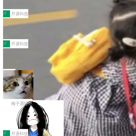
典型案例
计算节点间多种内存类型的高性能通信。 UCL-
近日，工信部科技司公示《2025人工智能应用典
MPComm将作为一种传输引擎接入Mooncake T
型案例入选名单》，深信服“面向企业研发场景的
开
开源科技
ENT，实现零拷贝传输性能提升30%、非零拷贝
开源 AI 编程平台 CoStrict 应用”凭借卓越的技术
传输性能最高提升5倍。UCL-MPComm底层基
深信服AI算力网关入选工信部人工智能
创新与落地成效成功入选。 全链路私有化部署，
应用典型案例！
于自研UCL-Engine通信引擎，后续腾讯网平将
助力企业AI研发安全落地 当前，越来越多企业已
前不久，工业和信息化部正式发布《2025年人工
持续开源更多基于UCL-Engine的高性能通信组
经开始引入 AI Coding 工具，通过调用公有云模
智能应用典型案例名单》，集中展示人工智能在
开
开源科技
件。 腾讯网平团队在UCL-MPComm中实现了一
型或企业内部部署模型提升研发效率。但随着 AI
各领域的应用成果，覆盖技术底座、行业赋能、
个独立于业务线程的全局通信引擎（Engine），
Jeff Dean 离开 Google：一个时代的结
Coding 从个人辅助工具逐步走向团队级、组织
产品应用、支撑保障、专题等五大方向。深信服
并实...
束，一个实验室的开始
级应用，企业在规模化落地过程中，对安全性、
AI算力网关（AI创新平台）成功入选！ 随着各行
Google 员工编号 20。MapReduce 作者之一。
可控性和代码质量提出了更高要求。 首先是数据
各业的Agent走向规模化建设，算力构成形态逐
Bigtable 作者之一。TensorFlow 的作者之一。
局
安全与合规要求。对于大多数普通研发场景，公
渐丰富，用户关注的重点也在发生变化：不只是
Gemini 的架构师。Google 首席科学家。 Jeff D
有云模型能够满足快速试用和效率提升的需求。
🔥 SolonCode v2026.8.4 发布：界面
让AI用起来，还要进一步看清混合算力时代下，
ean 在 Google 工作了 27 年后，宣布离职。 他
但对于金融、能源、医疗等对数据安全要求较...
字体可调、22 种语言、记忆搜索增强
Token花在哪里、算力是否被充分利用，以及持
不是一个人走。一同离开的还有 Sanjay Ghema
打开终端就能上岗的全中文编码智能体，这一轮
续增长的AI成本该如何优化。 深信服AI算力网关
wat（Google 员工编号 23，Jeff Dean 二十多
把「看得清、用母语、记得住」三件事一次补
梅子酒好吃
正是围绕这些实际问题，从Token治理和成本治
年的编程搭档，MapReduce 和 Bigtable 的共同
齐。 SolonCode 是什么 SolonCode 是杭州无
理两个方面，让用户的每一份算力都看得清、管
作者）、Quoc Le（Google 大脑核心成员，Se
让“代码语义理解”深度释放AI Coding
耳科技研发的企业级终端编码智能体——一位全
得住、用得稳、省得下、更安全！ 一、从现在开
价值潜能：华为云码道（CodeArts）
q2Seq 和 DocAI 的共同发明人）以及 Oriol Vin
中文驱动的数字员工，自主理解需求、规划步
一、代码仓深度理解技术的作用与价值 在软件工
始，Token使用一目...
代码仓技术解析
yals（Gemini 联合负责人，AlphaSta...
骤、编写代码。不挑模型、不挑平台，curl 一行
程实践中，代码仓是企业核心知识资产的主要载
开
开源科技