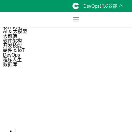
DevOps研发效能
综合
开源资讯
软件资讯
AI & 大模型
大前端
软件架构
开发技能
硬件 & IoT
DevOps
程序人生
数据库
1