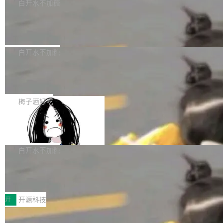
一个回归问题，该问题导致拉取镜像时会拒绝包
e 孵化器项目管理委员会（IPMC）投票中获得
白开水不加糖
pSeek作为与宇树科技具备战略合作关系的企
含绝对 hardlink 目标的镜像（此类镜像由某些镜
全票通过，随后获 Apache 软件基金会董事会批
业，获配股份数量占本次发行数量的2.31%。 除
马斯克 AI 百科项目 Grokipedia 被曝数
像构建工具生成）。moby/moby#53305 修复了
准。今天，Apache 软件基金会正式宣布 Apach
DeepSeek外，腾讯旗下上海启善投资有限公司
月未更新
Docker Engine 29.7.0 中引入的一个回归问
e Fluss 孵化毕业，成为 Apache 顶级项目（TL
埃隆·马斯克推出的AI百科项目 Grokipedia 被曝
获配9...
题，该问题可能导致在旧版 Linux 内核...
P）！这一里程碑不仅标志着 Fluss 迈入新的发
长期停止内容更新，未能实现其作为“AI版维基百
白开水不加糖
展阶段，也将进一步推动流式存储、实时湖仓与
科”替代品的目标。 据 Lawfare 最新调查，自今
AI 数据基础加速融合，为实时数据基础设施的发
Solon I18n：三种解析器，零样板代码
年4月以来，Grokipedia 页面更新功能基本停
展开启新的篇章。
滞，过去三个月内没有任何条目完成更新，用户
如果你在 Spring Boot 里做过国际化，流程大概
提交的编辑请求也长期处于待处理状态。 Groki
是这样的：配 MessageSource 的 Bean、写 R
梅子酒好吃
pedia 于去年底上线，定位为由人工智能生成内
eloadableResourceBundleMessageSource、
容的百科平台，被马斯克视为传统众包百科网站
Apache Doris 4.1 全面增强 Iceberg：
声明 LocaleResolver、注册 LocaleChangeInt
支持 UPDATE、MERGE INTO 与 Iceb
维基百科的替代方案。Lawfare 调查发现，无论
erceptor…五六步之后才能看到第一行翻译文
Apache Doris 4.1 要补齐的，正是缺失的那一
erg V3
热门页面还是低关注度页面，均未出现近期更
本。 Solon 换了个方式。整个 i18n 模块围绕三
半。在已有查询能力的基础上，Doris 进一步支
白开水不加糖
新，相关问题并非局限于特定领域，而是在不同
个解析器、一个注解、一个工具类展开——没有
持了 UPDATE、DELETE、MERGE INTO 等数
主题和访问量页面中普遍存在。 调查人员最初认
XML、没有拦截器注册、没有样板配置。 资源
Testin XAgent：CIO智能测试落地指南
据修改操作、完整的表结构管理与分区演进，以
为，Grokipedia可能只是限...
文件的约定 把文件放到 resources/i18n/ 下： r
及 rewrite_data_files、expire_snapshots 等日
7月30日，TiD2026质量竞争力大会在北京中关
esources/i18n/messages.properties ...
常维护操作，并完整支持 Iceberg V3 格式。
村国家自主创新示范区会议中心开幕。本届大会
开
开源科技
由中关村智联软件服务业质量创新联盟主办，以
让非法状态不可表示：一篇关于 ADT
“智构可信·质创未来——AI原生时代的质量新范