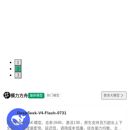
1
2
3
模力方舟
最新模型
热门模型
更多大模型
DeepSeek-V4-Flash-0731
高效轻量化MoE模型，总参284B，激活13B，原生支持百万超长上下
文能力。推理速度快、延迟低、调用成本低廉，综合能力均衡，主打