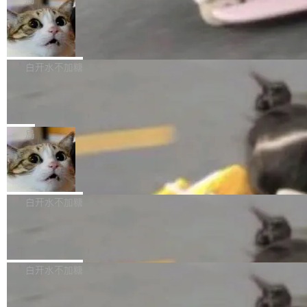
l 迁移或唤醒时，新宿主从 S3 恢复 SQLite 数据
te 17 Pro、OPPO K15，要么是vivo X300 E这
本控制系统。目前处于 Early Access 阶段。 De
库继续执行。存储库是持久化的唯一真相...
样的次旗舰。 Galaxy Z Fold8 Ultra / Z Fold8 /
SpaceXAI 单季资本开支达 183 亿美元
ltaDB 的核心思路直接写在 landing page 最显
Z Flip8三款折叠屏新机均在7月22日发布，且全
眼的位置：「Software is made between com
根据风险投资人Tomer Tunguz 博客（VC 分
部搭载骁龙8 Elite Gen5 for Galaxy，它们本该
mits」——软件是在 commit 之间写出来的。git
析）披露的最新分析与第二季度业绩报告，Spac
白开水不加糖
是7月性...
只记录了你提交的最终状态，但真正的工作过程
eXAI在上个季度的总资本支出飙升至183.7亿美
——打字、删改、试错、agent 对话——都在 co
Meta 发布终端编程 Agent“Muse Cod
元。其中，绝大部分资金被直接用于 AI 领域，
e” 和 Muse Spark 1.2 模型
mmit 之间的空隙里丢失了。 DeltaDB 要做的就
金额高达158.3亿美元，这一单项投入已经逼近
Meta 今天发布了两款 AI 产品：Muse Code，
是把这段空隙补上。 回退到任何一次编辑：Delt
微软同期总资本开支的四成。 与亚马逊、Alpha
一个在终端里运行的编程 agent；Muse Spark
局
aDB 捕获 commit 之间的每一次操作，...
bet、微软以及 Meta 等传统科技巨头相比，Spa
1.2，驱动这个 agent 的新模型。一句话概括：
ceXAI的资金消耗速度尤为引人瞩目。然而，支
美团开源 LoHoSearch，用知识图谱校
你可以用 curl -fsSL https://dev.meta.ai/install.
准 AI 能力认知
撑庞大支出的资金来源却呈现出截然不同的面
sh | bash 安装一个能在大项目里自动规划、写
机器出题的前提，是让机器拥有全局视野。整个
貌。数据显示，微软和 Meta 主要依托充沛的经
代码、验证结果的 AI 终端工具。 据介绍，Muse
构建流程可以分为四个环节：建图 → 控制难度
白开水不加糖
营现金流来覆盖资本开支，其资本支出覆盖率分
Code 是 Meta 的编程 agent 产品。它和市场上
→ 质量把关 → 数据概览。
别达到155% 和106%;而SpaceXAI的经营现金
已有的终端编程 agent 在设计理念上有几个明显
腾讯开源 UCL-MPComm 通信库
流仅能覆盖资本开支的12...
的差异点。 异步后台 agent：Muse Code 有一
腾讯网平团队宣布开源了 UCL-MPComm 通信
个主 agent 循环，外加一组后台 agent。这些后
库，并将作为transport接入Mooncake TENT。
白开水不加糖
台 agent...
该通信库针对AI Memory池化场景的数据传输需
CoStrict入选工信部2025人工智能应用
求进行了深度优化，能够实现数据中心内大规模