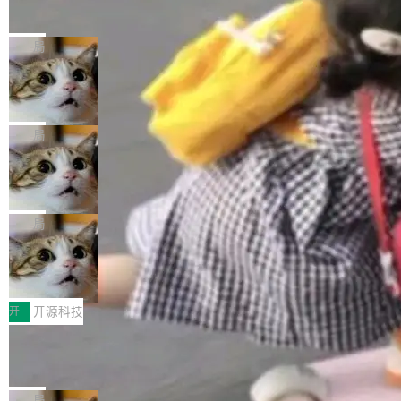
的帖子在 Reddit 火了
式”为主题，直面AI从实验室走向规模化产业落地
有一种东西，一旦用过就回不去了。Alex Fedos
的核心质量命题。会上，《2026智能研发生产力
eev 管它叫"软件设计的基石"。 他说的东西不新
局
工具选型手册》发布，Testin云测的Testin XAge
鲜——代数数据类型（ADT），尤其是和类型
nt智能测试系统入选AI测试领域代表产品。对CI
Cloudflare 开源内部企业 AI 平台 Clou
（sum type）。但他说清楚了一件事：这不是类
dflare OS
O而言，这提示了一个转变：AI测试正在从效率
型系统的学术体操，是日常编码的思维方式。 文
Cloudflare 发布了一个开源项目 Cloudflare O
工具升级为企业的质量基础设施。 CIO面对的新
章从一个简单的例子切入。一个网站的深色主题
S。如果你只看官方博客，你会觉得这是又一
局
现实 过去两年，CIO们的焦虑清单上多了两项：
设置，如果用布尔值 + 可空字段来表示——bool
个"AI 知识库 + 聊天机器人"——每个大厂都在
一是如何让大模型和智能体应用安全地从PoC走
ean 表示是否可切换，nullable 的默认模式、浅
Deno 团队开源 Celld，可自托管的分
做，没什么新鲜的。 但 Kenton Varda 在 Twitte
向生产，二是如何让测试团队跟得上AI应用...
布式 Durable Objects
色方案、深色方案——会产生大量无意义的组
r 上把事情说清楚了： 今天我们发布了 Cloudfla
Ryan Dahl 领导的 Deno 团队推出了最新开源项
合。方案缺了、配置冲突了、全 null 了。要知道
re OS，一个带连接器的聊天机器人，跟其他所
目 Celld，一个能在自己机器上运行 Cloudflare
局
哪些组合有效，作者说，你得靠"文档、校验、或
有科技公司做的一样。只不过，实际上它不一
Workers 和 Durable Objects 的守护进程。 设
者部落知识"。 换个写法。Rust 的 enum，两个
鲁大师7月新机性能/流畅/AI榜：vivo夺
样。这是 Sandstorm.io 的重制版，我十年前的
计思路很直接：每个对象是一个独立的 SQLite
变体：Switchable...
性能、流畅双第一，三星Galaxy Z系列
那个创业公司。不同的是，这次它构建在 Cloudf
数据库，按名称寻址，复制到你自己的 S3 兼容
2026年7月的手机市场，由于存储等硬件成本暴
新折叠缺席
lare Workers 上——我花了九年时间搭建的平台
存储库里。节点之间只通过这个存储库协调——
增，手机厂商的日子也不好过啊，新机速度明显
开
开源科技
——并且深度集成了 AI。这基本上是我十年秘密
没有控制平面，没有共识协议。每个对象自带一
放缓，因此硝烟味淡了许多。新机参数规格除开
计划的顶峰。 十年前，Ken...
Zed 推出 DeltaDB，一个记录 commit
个小型数据库，应用天然按分片构建，单个数据
高价的三星折叠（三星Galaxy Z Fold8 Ultra / Z
之间所有操作的版本控制系统
库的竞争和爆炸半径问题在设计层面就被消除
Fold8 / Z Flip8）外，其余要么是中低端机器，
Zed 编辑器团队发布了新项目——DeltaDB，一
了。 闲置的 cell 会休眠到几乎不占资源。当 cel
例如iQOO Z11i、REDMI Note 17、REDMI No
个在 git commit 之间记录每一次编辑操作的版
局