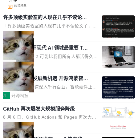
阅读榜单
许多顶级实验室的人现在几乎不读论文
了
「许多顶级实验室的人现在几乎不读论文了，而
且他们认为 ICLR/ICML/NeurIPS 充斥着大量过
局
度宣传和欺诈。」 OpenAI 研究员 Keller Jorda
xAI 前工程师评现代 AI 领域最重要 Top
n 这条推文引发了广泛讨论。他不是在说风凉
3 开源项目
话，他是说出了一个圈内人尽皆知但很少公开捅
Flash Attention 2 可能比我们所有人都活得久。
破的事实。 Jordan 随后补充了一句软化声明：
这句话不是来自某个技术博客，而是出自 Hieu
局
「我不认为这些会议上大部分论文都在过度宣传
Pham 的一条推文。Hieu Pham 是谁？他是 xAI
或造假。问题是，作为读者，如果你筛选出那些
共商智能硬件发展新机遇 开源鸿蒙智能
的早期工程师之一，在 Grok 训练基础设施团队
硬件开发者日杭州站即将举行
看起来最令人兴奋的论文，那它们大部分都是过
工作过。近日他在 X 上发了一条帖子，列出了他
随着万物智联加速深入千行百业，智能硬件正从
度宣传的。」 这才是真正的痛点。不是所有论文
认为现代 AI 领域最重要的三个开源项目。 第一
单点设备迈向智能化、网联化、协同化发展。作
开
开源科技
都有问题，是最吸引眼球的那批论文最有问题。
个名字毫无悬念：Flash Attention 2。 Hieu 的
为面向全场景、跨终端的分布式操作系统，开源
他引用的帖子来自 Mathew Shen，一位 ICLR 2
理由很具体。FA 系列不需要解释，但 FA2 是他
GitHub 再次爆发大规模服务降级
鸿蒙通过统一技术底座和分布式能力，为不同类
026 的读者：「看了篇 ...
认为最重要的一个——复杂度恰到好处，刚好能
型智能设备的开发、连接与互联提供关键支撑，
8 月 6 日，GitHub Actions 和 Pages 再次大规
驱动你去学 CuTe，但还没被那些"邪恶的" Hopp
也为产业链企业探索产品创新与商业增长打开新
模服务降级，Actions 完全不可用超过 5 小时，
局
er++ 优化所淹没，足够容易修改和适配。 更关
的空间。 8月14日，开源鸿蒙智能硬件开发者日
webhook 停发，连自托管 runner 也因调度层故
键的是 FA2 的持久性...