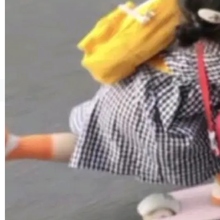
境、兼容场景、一键直出”。 Hy ASR 3.0 previe
w 不要求标准普通话，方言识别覆盖粤语、吴语
等 10 大方言片区和 20 余个二级小片区。在开
源评测集中，Hy ASR 3.0 preview 在多语种的
WER（...
©OSCHINA(OSChina.NET)
京ICP备2025119063号