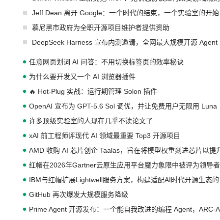
Jeff Dean 离开 Google：一个时代的结束，一个实验室的开始
慕尼黑市政府为全职开源项目维护者提供资助
DeepSeek Harness 宣布内测邀请，全网最大规模开源 Age
任意网页划词 AI 问答：不用切换标签页的效率秘诀
为什么要开发又一个 AI 浏览器插件
🔥 Hot-Plug 实战：运行期管理 Solon 插件
OpenAI 宣布为 GPT-5.6 Sol 调优，并让免费用户无限用 Luna
许多顶级实验室的人现在几乎不读论文了
xAI 前工程师评现代 AI 领域最重要 Top3 开源项目
AMD 收购 AI 芯片创企 Taalas，旨在将模型权重刻进芯片以
红帽在2026年Gartner云原生应用平台魔力象限中被评为领导者
IBM与红帽扩展Lightwell服务方案，构建适配AI时代开源生
GitHub 再次爆发大规模服务降级
Prime Agent 开源发布：一个能自我改进的编程 Agent，ARC-