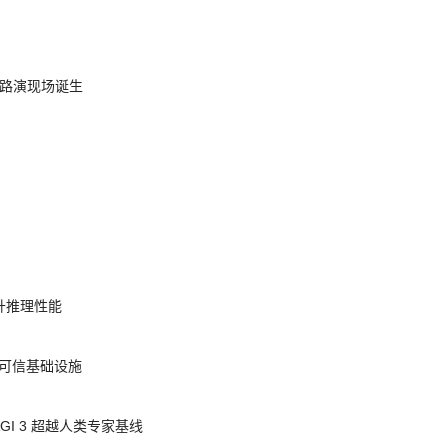
nt 路演现场诞生
提升推理性能
态的可信基础设施
AGI 3 超越人类专家基线