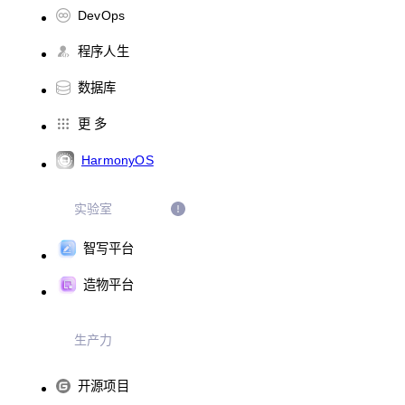
DevOps
程序人生
数据库
更 多
HarmonyOS
实验室
智写平台
造物平台
生产力
开源项目