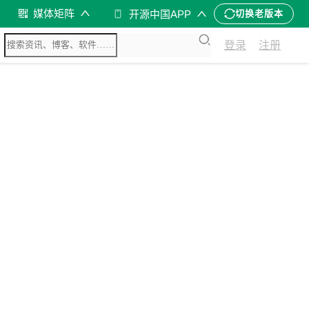
媒体矩阵
开源中国APP
切换老版本
登录
注册