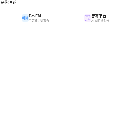
不是你写的
DevFM
智写平台
当天资讯听着看
AI 创作更轻松