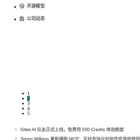
开源模型
公司动态
1
2
3
4
5
Gitee AI 队友正式上线，免费领 500 Credits 体验额度
Simon Willison 重新拥抱 MCP：无状态协议如何改变游戏规则