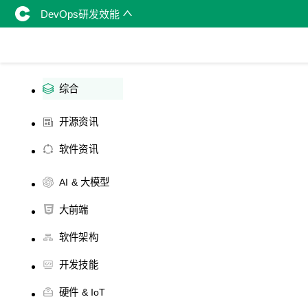
DevOps研发效能
综合
开源资讯
软件资讯
AI & 大模型
大前端
软件架构
开发技能
硬件 & IoT