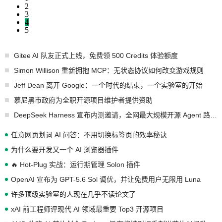
2
3
4
5
Gitee AI 队友正式上线，免费领 500 Credits 体验额度
Simon Willison 重新拥抱 MCP：无状态协议如何改变游戏规则
Jeff Dean 离开 Google：一个时代的结束，一个实验室的开始
慕尼黑市政府为全职开源项目维护者提供资助
DeepSeek Harness 宣布内测邀请，全网最大规模开源 Agent 路演现场诞生
任意网页划词 AI 问答：不用切换标签页的效率秘诀
为什么要开发又一个 AI 浏览器插件
🔥 Hot-Plug 实战：运行期管理 Solon 插件
OpenAI 宣布为 GPT-5.6 Sol 调优，并让免费用户无限用 Luna
许多顶级实验室的人现在几乎不读论文了
xAI 前工程师评现代 AI 领域最重要 Top3 开源项目