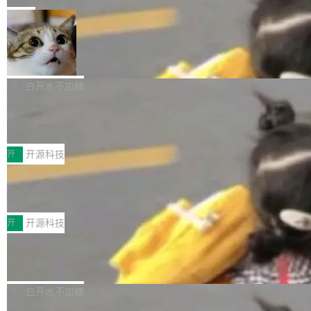
一在人才争夺战中失血的公司。六月，Google
er HE-AAC 960 解码 (DAB+) transpose_cuda
Code 在 X 上发帖：「DeepSeek Flash did 8T
局
连失两员大将：Noam Shazeer 去了 Op...
filter 添加 AMF Frame Rate Converter (vf_frc
tokens on August 1st. 5T of free usage + 3T
_amf) filter SMPTE 2094-50 元数据支持和直
NetBSD 11.0 正式发布
on OpenCode Go.」79.8 万次浏览，连带着 #
通 ProRes RAW VideoToolbox 硬件加速器 AP
DeepSeek一天消耗了8万亿# 上了微博热搜——
NetBSD 11.0 现已正式发布，这是 NetBSD 操
V ...
注意这是 OpenCode 一家的消耗。 OpenCode
作系统的第十八个主要版本。 自 NetBSD 10.1
白开水不加糖
是 Anomaly 出品的 AI 编程工具，套餐 10 美元/
以来的变化 更新亮点： 新增对 RISC-V 处理器
月。用户交了 10 美元，就能用 DeepSeek Flas
2026 ChinaJoy鸿蒙游戏增长臻享会举
架构的支持。NetBSD 11.0 是首个支持 64 位 R
办，鲸鸿动能系统呈现游戏行业解决方
h 随便写代码，按网友说法：「怎么使劲用也用
ISC-V 平台的稳定版本，涵盖一系列基于 StarFi
8月1日，2026 ChinaJoy期间，鸿蒙游戏增长臻
案
不完。」5T 来自免费额度，3T 来自 Go...
ve JH71XX 的设备，例如 VisionFive 2、PINE
享会在上海举办。鸿蒙生态的全场景智慧营销平
开
开源科技
64 STAR64，以及 QEMU。 增强了对 POSIX.1
台鲸鸿动能协同华为游戏中心，面向游戏行业开
-2024 和 C23 编程接口标准的兼容性。 compat
技嘉X3D系列再添新成员 B850 AORU
发者及生态伙伴，系统呈现了平台在游戏领域的
S ELITE X3D主板强化性能体验
_linux(8) 增强了对 Linux 系统调用的支持，包
完整能力版图——从IAP高价值用户的全周期经
面向AMD Ryzen X3D处理器玩家，技嘉X3D系
括 epoll（围绕 kqueue 实现）、POSIX 消息队
营、到IAA游戏的“买变一体”正循环、再到联运与
列主板阵容迎来新成员——B850 AORUS ELITE
开
开源科技
列、...
广告协同的全链路经营闭环，以及面向全球市场
X3D。作为面向主流高性能平台打造的全新主板
的出海增长布局。 华为终端云业务商业化销售负
Zadig v5.0 发布：AI 发布专员与 AI 审
产品，B850 AORUS ELITE X3D延续技嘉在X3
查专员上线
责人在开场致辞中表示，游戏开发者的核心诉求
D平台优化上的技术积累，旨在为游戏玩家带来
我们团队这几天最大的卡点不是 AI 写得不够
已不再是“多一个投放渠道”，而是一套能够持续
更稳定、更高效的装机选择。 B850 AORUS ELI
好，是 AI 写得太好了。 好到审查排期从两天的
白开水不加糖
驱动增长的体系。截至目前，搭载HarmonyOS
TE X3D基于AMD AM5平台打造，支持AMD Ry
活儿拖成了五天。PR 一堆起来没人敢合，发布