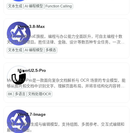
高并发、轻量化任务，适合日常对话、内容创作、基础 RAG、批量
文本生成
AI 编程模型
Function Calling
文案处理等普惠刚需场景。
Qwen3.8-Max
2.4万亿参数MoE旗舰，编程与办公能力全面跃升，可自主编程十数
天交付完整项目。胜任法律、金融、设计等数百种专业任务，一次对
话端到端交付生产级成果。原生视觉理解贯穿规划、执行与验证全流
文本生成
AI 编程模型
多模态
程，支持超长文档与长视频的深度语义解析。长程任务中自主规划与
闭环迭代，持续进化。
MinerU2.5-Pro
MinerU2.5-Pro是一款面向复杂文档解析与 OCR 场景的专业模型，能
够从图片和文档中识别文字、理解页面布局，并将非结构化内容转换
为便于存储、检索和二次处理的结构化结果。
8K
多语言
文档处理/OCR
Wan2.7-Image
万相 2.7 图像生成与编辑模型，支持组图、多图参考、交互式编辑和
最高 2K 输出。