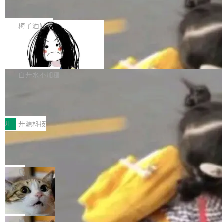
展开启新的篇章。
滞，过去三个月内没有任何条目完成更新，用户
如果你在 Spring Boot 里做过国际化，流程大概
提交的编辑请求也长期处于待处理状态。 Groki
是这样的：配 MessageSource 的 Bean、写 R
梅子酒好吃
pedia 于去年底上线，定位为由人工智能生成内
eloadableResourceBundleMessageSource、
容的百科平台，被马斯克视为传统众包百科网站
Apache Doris 4.1 全面增强 Iceberg：
声明 LocaleResolver、注册 LocaleChangeInt
支持 UPDATE、MERGE INTO 与 Iceb
维基百科的替代方案。Lawfare 调查发现，无论
erceptor…五六步之后才能看到第一行翻译文
Apache Doris 4.1 要补齐的，正是缺失的那一
erg V3
热门页面还是低关注度页面，均未出现近期更
本。 Solon 换了个方式。整个 i18n 模块围绕三
半。在已有查询能力的基础上，Doris 进一步支
白开水不加糖
新，相关问题并非局限于特定领域，而是在不同
个解析器、一个注解、一个工具类展开——没有
持了 UPDATE、DELETE、MERGE INTO 等数
主题和访问量页面中普遍存在。 调查人员最初认
XML、没有拦截器注册、没有样板配置。 资源
Testin XAgent：CIO智能测试落地指南
据修改操作、完整的表结构管理与分区演进，以
为，Grokipedia可能只是限...
文件的约定 把文件放到 resources/i18n/ 下： r
及 rewrite_data_files、expire_snapshots 等日
7月30日，TiD2026质量竞争力大会在北京中关
esources/i18n/messages.properties ...
常维护操作，并完整支持 Iceberg V3 格式。
村国家自主创新示范区会议中心开幕。本届大会
开
开源科技
由中关村智联软件服务业质量创新联盟主办，以
让非法状态不可表示：一篇关于 ADT
“智构可信·质创未来——AI原生时代的质量新范
的帖子在 Reddit 火了
式”为主题，直面AI从实验室走向规模化产业落地
有一种东西，一旦用过就回不去了。Alex Fedos
的核心质量命题。会上，《2026智能研发生产力
eev 管它叫"软件设计的基石"。 他说的东西不新
局
工具选型手册》发布，Testin云测的Testin XAge
鲜——代数数据类型（ADT），尤其是和类型
Cloudflare 开源内部企业 AI 平台 Clou
nt智能测试系统入选AI测试领域代表产品。对CI
（sum type）。但他说清楚了一件事：这不是类
dflare OS
O而言，这提示了一个转变：AI测试正在从效率
型系统的学术体操，是日常编码的思维方式。 文
Cloudflare 发布了一个开源项目 Cloudflare O
工具升级为企业的质量基础设施。 CIO面对的新
章从一个简单的例子切入。一个网站的深色主题
S。如果你只看官方博客，你会觉得这是又一
局