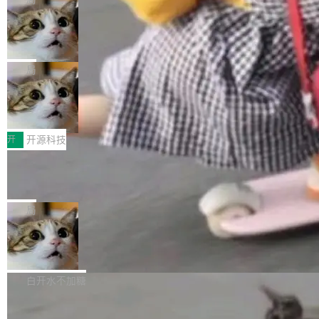
现实 过去两年，CIO们的焦虑清单上多了两项：
设置，如果用布尔值 + 可空字段来表示——bool
个"AI 知识库 + 聊天机器人"——每个大厂都在
一是如何让大模型和智能体应用安全地从PoC走
ean 表示是否可切换，nullable 的默认模式、浅
Deno 团队开源 Celld，可自托管的分
做，没什么新鲜的。 但 Kenton Varda 在 Twitte
向生产，二是如何让测试团队跟得上AI应用...
布式 Durable Objects
色方案、深色方案——会产生大量无意义的组
r 上把事情说清楚了： 今天我们发布了 Cloudfla
Ryan Dahl 领导的 Deno 团队推出了最新开源项
合。方案缺了、配置冲突了、全 null 了。要知道
re OS，一个带连接器的聊天机器人，跟其他所
目 Celld，一个能在自己机器上运行 Cloudflare
局
哪些组合有效，作者说，你得靠"文档、校验、或
有科技公司做的一样。只不过，实际上它不一
Workers 和 Durable Objects 的守护进程。 设
者部落知识"。 换个写法。Rust 的 enum，两个
样。这是 Sandstorm.io 的重制版，我十年前的
鲁大师7月新机性能/流畅/AI榜：vivo夺
计思路很直接：每个对象是一个独立的 SQLite
变体：Switchable...
性能、流畅双第一，三星Galaxy Z系列
那个创业公司。不同的是，这次它构建在 Cloudf
数据库，按名称寻址，复制到你自己的 S3 兼容
2026年7月的手机市场，由于存储等硬件成本暴
新折叠缺席
lare Workers 上——我花了九年时间搭建的平台
存储库里。节点之间只通过这个存储库协调——
增，手机厂商的日子也不好过啊，新机速度明显
开
开源科技
——并且深度集成了 AI。这基本上是我十年秘密
没有控制平面，没有共识协议。每个对象自带一
放缓，因此硝烟味淡了许多。新机参数规格除开
计划的顶峰。 十年前，Ken...
个小型数据库，应用天然按分片构建，单个数据
Zed 推出 DeltaDB，一个记录 commit
高价的三星折叠（三星Galaxy Z Fold8 Ultra / Z
之间所有操作的版本控制系统
库的竞争和爆炸半径问题在设计层面就被消除
Fold8 / Z Flip8）外，其余要么是中低端机器，
Zed 编辑器团队发布了新项目——DeltaDB，一
了。 闲置的 cell 会休眠到几乎不占资源。当 cel
例如iQOO Z11i、REDMI Note 17、REDMI No
个在 git commit 之间记录每一次编辑操作的版
局
l 迁移或唤醒时，新宿主从 S3 恢复 SQLite 数据
te 17 Pro、OPPO K15，要么是vivo X300 E这
本控制系统。目前处于 Early Access 阶段。 De
库继续执行。存储库是持久化的唯一真相...
样的次旗舰。 Galaxy Z Fold8 Ultra / Z Fold8 /
SpaceXAI 单季资本开支达 183 亿美元
ltaDB 的核心思路直接写在 landing page 最显
Z Flip8三款折叠屏新机均在7月22日发布，且全
眼的位置：「Software is made between com
根据风险投资人Tomer Tunguz 博客（VC 分
部搭载骁龙8 Elite Gen5 for Galaxy，它们本该
mits」——软件是在 commit 之间写出来的。git
析）披露的最新分析与第二季度业绩报告，Spac
白开水不加糖
是7月性...
只记录了你提交的最终状态，但真正的工作过程
eXAI在上个季度的总资本支出飙升至183.7亿美
——打字、删改、试错、agent 对话——都在 co
Meta 发布终端编程 Agent“Muse Cod
元。其中，绝大部分资金被直接用于 AI 领域，