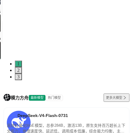
5
0
1
2
3
模力方舟
最新模型
热门模型
更多大模型
DeepSeek-V4-Flash-0731
高效轻量化MoE模型，总参284B，激活13B，原生支持百万超长上下
文能力。推理速度快、延迟低、调用成本低廉，综合能力均衡，主打