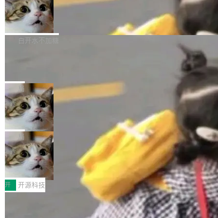
通过拉取过去一年内（从 PG 18 Beta1 时间点
和休闲娱乐竞争时间。" 这是 libexpat 维护者 S
的图像元素不在同一个子树中，则它们将不再关
至今）的所有 commit，同样交由 AI 分析提炼。
Firefox 153.0.3 发布
ebastian Pipping 写在博客里的话。8 月 4 日，
联 加...
经过人工复核，准确度令人满意。这一方法也为
他宣布了一个新消息：从 2026 年 8 月 1 日起，
Firefox 153.0.3 现已发布，具体更新内容如
社区爱好者提供了高效跟踪新版本的思路。
他可以全职维护 libexpat 了，最长 6 个月。发
下： New Smart Window 包含多项增强功能：
白开水不加糖
工资的是慕尼黑市政府。 libexpat 是一个 C99
<ul> <li>现在建议列表会显示更多结果，方便用
编写的流式 XML 解析器，MIT 许可证。和 libx
Cloudflare Computer 开源：你的 Age
户查找历史记录和切换到已打开的标签页。（<a
nt 需要一台电脑，而不是一个容器
ml2 一样，它是世界上使用最广泛的 XML 解析
href="https://bugzilla.mozilla.org/show_bug.c
Cloudflare 开源了名为 @cloudflare/computer
库之一。你的操作系统、浏览器、无数的基础设
gi?id=2019042">Bug&nbsp;2019042</a>）</l
的 npm 包。项目的核心论点是：容器不适合 Ag
局
施软件，很可能都在用它。而过去十年，维护它
i> <li>现在，助手可以直接使用 Exa 的网络搜索
ent 计算。真正适合的，是 Isolate。 Cloudflare
的人一直在用业余...
结果回答问题，而无需将问题转交给搜索引擎。
OpenAI 公开邮件和聊天记录回应苹果
工程师在这件事上没什么可谦虚的——他们用 W
诉讼，称“Apple is getting this wron
（<a href="https://bugzilla.mozilla.org/show_
orkers 跑了十年 Isolate。用 CEO Matthew Pri
上个月，苹果一纸诉状把 OpenAI 告上法庭，指
g”
bug.cgi?id=204...
nce 的话说：「我们一生都在用 Isolate 运行代
控其挖角苹果前员工并窃取商业秘密。苹果的诉
局
码，而 AI Agent 不需要容器，它们需要的是 Iso
状把 OpenAI 描述成一个系统性地从前东家挖
late。」 容器为什么不合适 容器的问题在于启动
HUAWEI MatePad Edge上架WorkBu
人、套取机密信息的对手。 OpenAI 没发律师
ddy鸿蒙PC版，说话就能干活的AI办公
和销毁都太重了。一个 Agent 要执行的任务可能
函，也没选择庭外沉默。它在官网贴了一篇博
全能AI工作台WorkBuddy鸿蒙PC版上架HUAWE
搭子
只需要几毫秒的 CPU 时间，但容器从冷启动到
文，标题只有六个字：Apple is getting this wro
I MatePad Edge应用市场，直接下载即可使
开
开源科技
就绪要花数秒。如果未来有十...
ng。 然后，它把邮件往来和 iMessage 聊天记
用，与鸿蒙电脑上的体验一致。值得一提的是，
录全贴了出来。 他发错人了 苹果外部律师 Gabr
FFmpeg 9.0 发布：代号“Lei”，以此纪
这是目前市面上唯一支持平板接入WorkBuddy P
念中国开发者雷霄骅
iel Gross 来自 Weil 律所，2 月 23 日下午 5:53