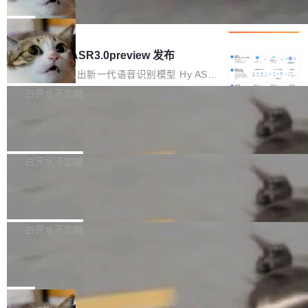
che 量化 + 权重压缩，吞吐量提升 4
代码检索手段（如关键词匹配、目录遍历）仅能
短剧部门，有互联网大厂背景。在公司内部架构
Kimi 和 GLM 是当前最强的大模型系列之一，但
1%，成本降 30%
在语法层面完成文本定位，难以触及代码的语义
调整期间，部门三次通知全员将数据从A集群迁
它们有一个共同的问题：太吃显存了。月之暗面
局
内涵与结构关联，导致开发者使用代码智能体在
移到B集群，王某都回复了"收到"。 他没有迁移
的 Kimi K 系列和智谱的 GLM 都是长上下文、M
理解大规模代码仓时面临显著"代码仓理解"瓶
腾讯混元 Hy ASR3.0preview 发布
数据。2024年9月3日下午4点，他使用此前登录
oE 架构的大模型，好用到让人上瘾，但 GPU 显
颈。 代码仓深度理解服务（以下简称" CodeBas
的账号密码进入A集群，输入了一条被程序员圈
存永远不够用。 Cloudflare 的 Workers AI 团队
腾讯混元正式推出新一代语音识别模型 Hy ASR
e深度理解服务"）是华为云码道（CodeA...
称为"删库跑路"的命令——最高管理员权限、无
一直在跑这些模型的推理。他们在官方博客上发
3.0preview。基于最新一代大语言模型 Hy3 的
白开水不加糖
需确认、强制递归删除。17个小时后，运维人员
了一篇技术文章，详细拆解了三种让大模型在 G
语言理解能力，以及融合了高精度语音识别与深
发现异常并中止进程时，89TB数据已经没了。
Pale Moon 34.3.2 发布，苍月浏览器
PU 上跑得更省、更快的技术手段——KV cache
度语义理解能力，实现了语音识别能力的全面升
删掉的是AI游戏部门的全部开发文件，包括公司
量化、模型权重压缩、以及共享 KV cache 的完
级。 根据介绍，Hy ASR3.0preview 目标在于：
Pale Moon 34.3.2 现已发布，这是一个安全更
自研的多个文生3D和...
整性保护。效果是：吞吐量提升 41%，每 token
让语音识别不再只是听清，而是真正听懂。通过
新和少量网页兼容性修复版本。 Changes/fixe
白开水不加糖
成本降低 30%，精度不变。 FP8 省的不仅是显
先理解你的语境和意图，再把准确的文字直接给
s： 实现了URL.Parse()便捷功能 对浏览器内部
存 KV cache 是推理时最吃显...
到你。从“逐字转写、单点优化”演进为“理解语
PostgreSQL 18/19 新特性深度解读
函数添加了多项边界检查，以避免潜在的越界访
境、兼容场景、一键直出”。 Hy ASR 3.0 previe
问、下溢和溢出。（DiD） 修复了加载和解析内
演讲者分享了一个有趣的实践：面对 PG 18 已
w 不要求标准普通话，方言识别覆盖粤语、吴语
容提供的字体时出现的几个问题 为避免音频加
发布的 Release Notes，他利用 AI 工具（如 Co
白开水不加糖
等 10 大方言片区和 20 余个二级小片区。在开
载、处理和播放过程中可能出现的一系列错误，
pilot）对数千条 commit 日志进行自动分析，先
源评测集中，Hy ASR 3.0 preview 在多语种的
对音频采样频率设定了下限 采样率低于 8kHz
慕尼黑市政府为全职开源项目维护者提
让模型总结出三十余条潜在特性，再逐条要求生
WER（...
供资助
（通常被认为是 "telephone"/"walkie-talkie" 音
成详细解释和代码校验，最终筛选出对用户体感
"在过去大约 10 年的大部分时间里，libexpat 的
质的最低采样率）的音频格式将被拒绝 修复了 C
最强的若干项。对于尚未正式发版的 PG 19，则
维护工作一直与我的日常工作、家务、社交生活
局
SS 圆角虚线样式中可能存在的问题 如果表单中