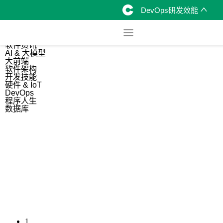
DevOps研发效能
综合
开源资讯
软件资讯
AI & 大模型
大前端
软件架构
开发技能
硬件 & IoT
DevOps
程序人生
数据库
1