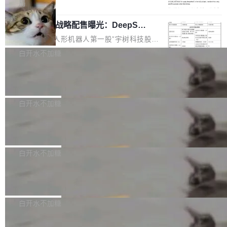
5% RHAE Best@1，超过了 ARC 报告的人类专
覆盖 rust-lang/rust 单一仓库的代码贡献。这不
局
家基线 95.4%。 不是又一个 coding agent 包装
是项目级别的官方立场，目前由五个团队采纳，
宇树科技 IPO 战略配售曝光：DeepSe
器 Prime Agent 的架构和市面上大多数 coding
但它可能是主流开源项目中关于 AI 辅助贡献最
ek 获配 93.3 万股，锁定 36 个月
agent 有本质区别。大多数 agent harness 的设
细致的一份规则。 政策的核心只有一句话：LLM
8月6日晚间，“人形机器人第一股”宇树科技股份
计是基于早期模型的能力—...
可以用来分析、提炼、审阅、建议，但不能用来
有限公司披露IPO发行价格及战略配售结果，杭
白开水不加糖
创作。 具体来说，LLM 生成的代码可以提交，
州深度求索人工智能基础技术研究有限公司（De
但必须满足五个条件：预先安排、非关键、高质
Docker 29.7.2 发布
epSeek）获配93.3399万股，按150.8元/股发行
量、充分测试、充分审查，并且必须披露。LLM
价格计算，认购金额约1.41亿元，股份锁定期为
Docker 29.7.2 现已发布，具体更新内容如下：
不得生成涉及安全性的关键变更，除非作者本身
36个月。 公告显示，本次宇树科技战略配售对
Bug fixes and enhancements 修复多次传递同
白开水不加糖
就是领域专家。即使如此，政策也"强烈不建
象主要包括长期投资机构、与公司业务具有战略
一环境变量时，docker service create和docker
议"这么做。 对于不披露的情况，审核者可以直
合作关系或长期合作愿景的大型企业、科创板保
Apache Fluss 毕业成为顶级项目
service update会发生 panic 的问题。docker/cl
接关闭 PR，无需解释。 政策作者 Jynn Ne...
荐人跟投子公司，以及公司高级管理人员和核心
i#7145 修复了 Docker Engine 29.7.0 中引入的
今年 7 月，Apache Fluss 的毕业提案在 Apach
员工参与设立的专项资产管理计划。其中，Dee
一个回归问题，该问题导致拉取镜像时会拒绝包
e 孵化器项目管理委员会（IPMC）投票中获得
白开水不加糖
pSeek作为与宇树科技具备战略合作关系的企
含绝对 hardlink 目标的镜像（此类镜像由某些镜
全票通过，随后获 Apache 软件基金会董事会批
业，获配股份数量占本次发行数量的2.31%。 除
像构建工具生成）。moby/moby#53305 修复了
马斯克 AI 百科项目 Grokipedia 被曝数
准。今天，Apache 软件基金会正式宣布 Apach
DeepSeek外，腾讯旗下上海启善投资有限公司
月未更新
Docker Engine 29.7.0 中引入的一个回归问
e Fluss 孵化毕业，成为 Apache 顶级项目（TL
埃隆·马斯克推出的AI百科项目 Grokipedia 被曝
获配9...
题，该问题可能导致在旧版 Linux 内核...
P）！这一里程碑不仅标志着 Fluss 迈入新的发
长期停止内容更新，未能实现其作为“AI版维基百
白开水不加糖
展阶段，也将进一步推动流式存储、实时湖仓与
科”替代品的目标。 据 Lawfare 最新调查，自今
AI 数据基础加速融合，为实时数据基础设施的发
Solon I18n：三种解析器，零样板代码
年4月以来，Grokipedia 页面更新功能基本停