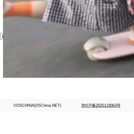
©OSCHINA(OSChina.NET)
京ICP备2025119063号