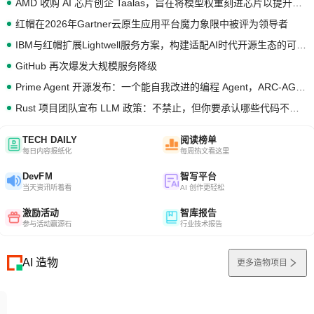
AMD 收购 AI 芯片创企 Taalas，旨在将模型权重刻进芯片以提升推理性能
红帽在2026年Gartner云原生应用平台魔力象限中被评为领导者
IBM与红帽扩展Lightwell服务方案，构建适配AI时代开源生态的可信基础设施
GitHub 再次爆发大规模服务降级
Prime Agent 开源发布：一个能自我改进的编程 Agent，ARC-AGI 3 超越人类专家基线
Rust 项目团队宣布 LLM 政策：不禁止，但你要承认哪些代码不是你写的
TECH DAILY
阅读榜单
每日内容报纸化
每周热文看这里
DevFM
智写平台
当天资讯听着看
AI 创作更轻松
激励活动
智库报告
参与活动赢源石
行业技术报告
AI 造物
更多造物项目