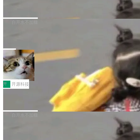
6的终端设备已突破7000万台，注册开发者数量
zen 9000/8000/7000系列处理器，并针对X3D
Dgraph v25.4.0 发布，具有图形后端的
窗口推了又推。好到合进 main 分支的代码，我
已突破 1100 万。随着鸿蒙生态汇聚越来越多的
原生 GraphQL 数据库
处理器特性进行平台级优化。其搭载X3D鸡血模
们自己都没看完。 这事不是个例。GitLab 调研
Dgraph 是一个水平可扩展的分布式 GraphQL
高质量游戏...
式2.0，可根据不同使用场景释放处理器潜力，
过 1528 名开发者，85% 说 AI 把瓶颈从写代码
数据库，有一个图形后端。作为一个原生的 Gra
白开水不加糖
帮助玩家在游戏与高负载应用中获得更充分的性
转移到了审代码。 写代码有人替你干了。但审代
phQL 数据库，它严格控制数据在磁盘上的排列
能表现。 在核心规格方面，B850 AO...
码、把关发版这两道关，还得靠人肉扛。 V5.0
竹知了：一个零依赖的单文件 HTML，
方式，以优化查询性能和吞吐量，减少集群中的
把儿时竹蝉玩具搬进浏览器
想让 AI 一起盯。
磁盘寻道和网络调用。 Dgraph v25.4.0 现已发
竹知了（zhuzhiliao）是那种小时候路边摊上几
布，具体更新内容包括： feat(zero)：Zero 现
块钱的玩意儿——一根小竹签，一个竹筒，一头
局
支持 --security superflag（token=...;whitelist
系着涂了松香的线。甩起来，竹膜震动，发出“哇
=...），与 Alpha 版本的格式一致，并据此对其
30倍效率升级：解锁医学影像数据要素
——哇”的蝉鸣声。实物越来越难找了，有开发者
价值化的真实路径
管理 HTTP 端点进行授权。 <blockquote> <p>
把它做成了 Web 玩具，放在 zhuzhiliao.imsai.c
完成一例腹部CT影像标注，张医生过去需要约1
<span><strong>警告：</strong>&nbsp;Zero
c 上，并在 GitHub 开源。 玩法很简单：按住屏
20个小时。他必须在数百张连续影像上，一笔一
开
开源科技
的 admin ...
幕画圈，或者直接甩手机。页面会实时显示转速
笔勾画边界，一层一层识别肌肉组织。如今，使
（圈/秒），声音来自真实竹知了录音的 1.72 秒
Apache Dubbo-go v3.3.2 正式发布
用东软飞标医学影像标注平台，同样的工作缩短
采样，无缝循环。音频解码失败时，还有一套合
至4小时，效率提升30倍。 这组数字背后，改变
这个版本面向生产环境，重心在内核稳定性。我
成兜底——锯齿波振荡器模拟脉冲，并联带通共
的不只是速度，而是把医学影像转化为AI能力的
们彻底收敛了旧配置体系，扩展了 Triple 协议与
白开水不加糖
振峰模拟竹膜和筒腔共鸣。 技术细节上，物理引
路径真正打通了。 大型医院积累的影像数据规模
泛化调用能力，加强了应用级元数据和服务治
擎是绳系质点模型：重力、弹性绳（只拉不
庞大，但不能直接用于训练模型。器官、病灶和
Calibre 9.12 发布，功能强大的开源电
理，同时集中修了并发安全、资源泄漏和热路径
推）、空气阻力，1/240 秒定步长积...
子书工具
组织边界，必须由专业医生逐层识别、标记和校
性能问题。
Calibre 开源项目是 Calibre 官方出的电子书管