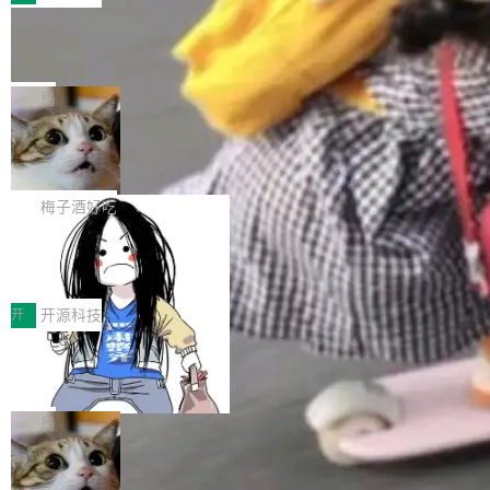
件。 腾讯网平团队在UCL-MPComm中实现了一
型或企业内部部署模型提升研发效率。但随着 AI
各领域的应用成果，覆盖技术底座、行业赋能、
个独立于业务线程的全局通信引擎（Engine），
Coding 从个人辅助工具逐步走向团队级、组织
Jeff Dean 离开 Google：一个时代的结
产品应用、支撑保障、专题等五大方向。深信服
并实...
束，一个实验室的开始
级应用，企业在规模化落地过程中，对安全性、
AI算力网关（AI创新平台）成功入选！ 随着各行
Google 员工编号 20。MapReduce 作者之一。
可控性和代码质量提出了更高要求。 首先是数据
各业的Agent走向规模化建设，算力构成形态逐
Bigtable 作者之一。TensorFlow 的作者之一。
局
安全与合规要求。对于大多数普通研发场景，公
渐丰富，用户关注的重点也在发生变化：不只是
Gemini 的架构师。Google 首席科学家。 Jeff D
有云模型能够满足快速试用和效率提升的需求。
让AI用起来，还要进一步看清混合算力时代下，
🔥 SolonCode v2026.8.4 发布：界面
ean 在 Google 工作了 27 年后，宣布离职。 他
但对于金融、能源、医疗等对数据安全要求较...
字体可调、22 种语言、记忆搜索增强
Token花在哪里、算力是否被充分利用，以及持
不是一个人走。一同离开的还有 Sanjay Ghema
打开终端就能上岗的全中文编码智能体，这一轮
续增长的AI成本该如何优化。 深信服AI算力网关
wat（Google 员工编号 23，Jeff Dean 二十多
把「看得清、用母语、记得住」三件事一次补
梅子酒好吃
正是围绕这些实际问题，从Token治理和成本治
年的编程搭档，MapReduce 和 Bigtable 的共同
齐。 SolonCode 是什么 SolonCode 是杭州无
理两个方面，让用户的每一份算力都看得清、管
作者）、Quoc Le（Google 大脑核心成员，Se
让“代码语义理解”深度释放AI Coding
耳科技研发的企业级终端编码智能体——一位全
得住、用得稳、省得下、更安全！ 一、从现在开
价值潜能：华为云码道（CodeArts）
q2Seq 和 DocAI 的共同发明人）以及 Oriol Vin
中文驱动的数字员工，自主理解需求、规划步
一、代码仓深度理解技术的作用与价值 在软件工
始，Token使用一目...
代码仓技术解析
yals（Gemini 联合负责人，AlphaSta...
骤、编写代码。不挑模型、不挑平台，curl 一行
程实践中，代码仓是企业核心知识资产的主要载
开
开源科技
装完即用。 开源地址：Gitee · GitCode · GitHu
体。企业级代码仓库通常包含数十万乃至数百万
b 安装 支持 Java 8+（8~26）、macOS / Linu
一条“删库”命令跑 17 小时，算法工程
个文件，其规模远超单次模型调用可承载的上下
师删光 89TB 数据只为干私活
x / Windows / Harmony PC。 # macOS / Linu
文窗口。随着项目规模的持续扩张与代码历史的
最高人民检察院8月4日公布了一起案件：北京一
x / Harmony PC curl -fsSL https://solon.noea
不断累积，代码仓中的模块关系、接口契约、业
名90后算法工程师王某，为了给自己接的私活腾
局
r.org/solon...
务逻辑等关键信息往往分散于数十乃至数百个文
服务器空间，删光了公司AI游戏部门的全部核心
件之中，形成高度复杂的知识关联网络。传统的
Cloudflare 分享推理优化实践：KV ca
数据。 王某2024年1月入职东城区某科技公司AI