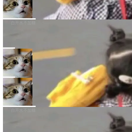
型。谁在开源赛道上领先，...
简单：开发者工具必须开源。 理由不是传统的自
商汤 SenseNova U1.5-Lite-Preview
i）在 X 上发帖： 「如果你是 Agent Harness 相
开源
由软件情怀，而是一个跟 AI agent 直接相关的
关开源项目的开发者，希望参加 DeepSeek Har
商汤科技宣布面向社区开源轻量级统一多模态模
技术判断。 两行 prompt 就能个性化任何软件 C
ness 的内测，可以回复或私信联系我。请附上
型的预览版本 SenseNova U1.5-Lite-Preview。
白开水不加糖
rawshaw 给出了两个 prompt。 第一个： "下载
GitHub id 以及开源代表作。」 DeepSeek 曾在
公告称，SenseNova U1.5-Lite-Preview并非简
某个软件的源码，在本地构建。修改 agent ...
官方招聘信息中写过一条简洁有力的公式：Mod
Ubuntu 将核心系统包从 deb 转成了 s
单的模型规模升级，而是基于 SenseNova U1
nap
el + Harness = Agent。模型负责理解和推理，
的一次系统性迭代，不仅在同一架构中贯通视觉
Ubuntu 正在把又一个核心系统包从 deb 转为 s
Harness 负责把能力落到真实环境中——调用工
理解、推理、生成与编辑，还仅以 8B-MoT 的轻
nap。这次是 hwctl——一个用来检查 Ubuntu
局
具、读写文件、管理上下文、处理错误、完成闭
量大小，将能力推进到4K、更精细的真实质感、
硬件认证状态的命令行工具。 Canonical 工程师
环。崔添翼招人的标...
更复杂的视觉控制和可持续迭代编辑。 相比 U
Dario Amodei 担心新人来 Anthropic
Alan Griffiths 在邮件列表中说得很直白：「hwc
只为金钱，不为使命
1，U1.5-Lite-Preview 在以下方向上带来了显著
tl 是一个 Ubuntu 专有的包，它和它的依赖项都
顶级 AI 研究员在两家公司之间来回跳，中间只
提升： 原生支持4K图像生成； 更精细的局部纹
是 Ubuntu 专有的，不会用在其他发行版上。」
隔了几天。 Lilian Weng 上周刚宣布因健康原因
局
理、细节与真实世界质感； 更准确的中英文文字
所以 deb 版本的受众实际上为零。既然只有 Ub
离开 Thinking Machines Lab，说自己作为联合
生成与复杂版式组织； 更稳定的图...
untu 用户在用，那用 snap 打包就没什么可纠结
FFmpeg 9.0 发布
创始人的角色「太累了」。几天后，The Inform
的。 从 deb 到 snap 的迁移路径 hwctl 是 rust-
ation 就曝出她将重回 OpenAI，负责递归自我
FFmpeg 9.0 现已发布，包含多项改进。官方更
hwlib 硬件 API 库的一部分，命令行工具负责查
改进方向的研究。她是 Thinking Machines 过
新日志列出的 9.0 版本主要更新内容如下： 扩
白开水不加糖
询 Ubuntu 的硬件认证数据库。...
去一年内第四个离开的联合创始人。 这家由前
展 AMF 色彩转换器 (vf_vpp_amf) 的 HDR 功能
OpenAI CTO Mira Murati 创立的公司，连创始
DeepSeek V4 Flash 单日消耗 8 万亿 t
MP4 muxer 中支持 LCEVC 音轨复用 Playdate
okens 登顶热搜
团队都留不住。 但 Thinking Machines 不是唯
视频编码器和多路复用器 添加 v360_vulkan filt
8 万亿 tokens。一天。一家公司的消耗。 Open