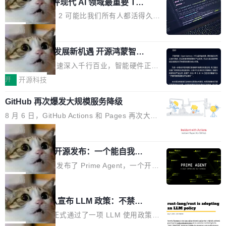
业化营销服务的需求从未如此迫切。 但市场扩容
xAI 前工程师评现代 AI 领域最重要 Top
n 这条推文引发了广泛讨论。他不是在说风凉
巧机身有效提升市面主流标准A...
3 开源项目
的同时,服务商的竞争逻辑正在改变。2026年Top
话，他是说出了一个圈内人尽皆知但很少公开捅
Flash Attention 2 可能比我们所有人都活得久。
Agency年度合辑的观察指出,“产品”这个离消费
破的事实。 Jordan 随后补充了一句软化声明：
这句话不是来自某个技术博客，而是出自 Hieu
局
者最近的载体,在整个品牌营销层面的权重显著变
「我不认为这些会议上大部分论文都在过度宣传
Pham 的一条推文。Hieu Pham 是谁？他是 xAI
高了。全域营销服务商的竞争正在从规模转向深
或造假。问题是，作为读者，如果你筛选出那些
共商智能硬件发展新机遇 开源鸿蒙智能
的早期工程师之一，在 Grok 训练基础设施团队
度,案例厚度、全域覆盖、多线协同...
硬件开发者日杭州站即将举行
看起来最令人兴奋的论文，那它们大部分都是过
工作过。近日他在 X 上发了一条帖子，列出了他
随着万物智联加速深入千行百业，智能硬件正从
度宣传的。」 这才是真正的痛点。不是所有论文
认为现代 AI 领域最重要的三个开源项目。 第一
单点设备迈向智能化、网联化、协同化发展。作
开
开源科技
都有问题，是最吸引眼球的那批论文最有问题。
个名字毫无悬念：Flash Attention 2。 Hieu 的
为面向全场景、跨终端的分布式操作系统，开源
他引用的帖子来自 Mathew Shen，一位 ICLR 2
理由很具体。FA 系列不需要解释，但 FA2 是他
GitHub 再次爆发大规模服务降级
鸿蒙通过统一技术底座和分布式能力，为不同类
026 的读者：「看了篇 ...
认为最重要的一个——复杂度恰到好处，刚好能
型智能设备的开发、连接与互联提供关键支撑，
8 月 6 日，GitHub Actions 和 Pages 再次大规
驱动你去学 CuTe，但还没被那些"邪恶的" Hopp
也为产业链企业探索产品创新与商业增长打开新
模服务降级，Actions 完全不可用超过 5 小时，
局
er++ 优化所淹没，足够容易修改和适配。 更关
的空间。 8月14日，开源鸿蒙智能硬件开发者日
webhook 停发，连自托管 runner 也因调度层故
键的是 FA2 的持久性...
（OHDD：OpenHarmony Hardware Develope
Prime Agent 开源发布：一个能自我改
障无法工作。Pages、Copilot code review、C
进的编程 Agent，ARC-AGI 3 超越人类
r Day）将在杭州启航。活动面向智能硬件产业
opilot coding agent 全部受影响。从检测到完全
Prime Intellect 发布了 Prime Agent，一个开源
专家基线
链企业和开发者，邀请行业专家与资深技术顾
恢复，大约 12 小时。 这是 2026 年 8 月的第六
的编程 Agent Harness，核心设计围绕两个抽
局
问，围绕开源鸿蒙技术能力、设备适配、芯片适
起事故，其中四起与 AI/Copilot 服务相关。 Git
象：Recursive Language Model（RLM）和 C
配、功耗与稳定性调优、兼容性测评及统一互联
Rust 项目团队宣布 LLM 政策：不禁
Hub 员工 kdaigle 在 HN 讨论中贴出了一组数
ontinual Harness。在 ARC-AGI 3 基准测试
等内容展开系统讲解和实战交流，帮助企业进一
止，但你要承认哪些代码不是你写的
据：2025 年全年 10 亿次 commit。现在，每周
上，Prime Agent + Opus 5 的组合达到了 95.
Rust 语言项目正式通过了一项 LLM 使用政策，
步了解开源鸿蒙在智能...
2.75 亿次，全年预计 140 亿次。GitHub...