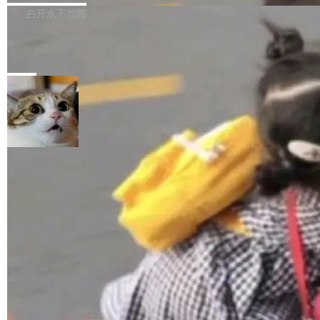
正，才能成为机器能理解的高质量数据。医学影
理工具。它可以查看，转换，编辑和分类所有主
白开水不加糖
像AI落地最昂贵的环节，不是算法，是专业医生
流格式的电子书。Calibre 是个跨平台软件，可
的时间。 张医生是某三甲医院放射科副主任医
SwiftUI 问世七年了，为什么开发者还
以在 Linux、Windows 和 macOS 上运行。 Cal
师，牵头一项腹部肌肉影像课题。他需要在数百
在骂它？
ibre 9.12 现已正式发布，此次更新内容如下：
Yakov Manshin 发了一期长达 40 分钟的 YouT
张CT影像上完成像素级精细分割，让系统"...
新功能 macOS：在 Connect/Share 按钮中添加
ube 视频，标题是"SwiftUI 七年后：一个平庸的
局
通过 AirDop 共享书籍的功能 Content server：
故事"。视频核心观点很简单：SwiftUI 发布七年
支持可向服务器后端添加新端点的插件 Edit boo
了，仍然像一个永久公测版。 Manshin 从数据
k：Compress images：添加将 GIF 图像转换为
流、布局系统、API 稳定性、性能、跨平台五个
加载更多
JPEG/WebP 的选项 ToC Editor：添加一个按
维度逐一批判了 SwiftUI。最让人印象深刻的一
钮，用于对目录中的条目进...
个论据是：苹果官方的 SwiftUI 教程项目 Land
marks，用最新 Xcode 在最新 macOS 上构建
运行，出来的效果是坏的——侧边栏按钮大小不
一，界面错位。他说这个问题"两年前就发现了，
至今没变"。 数据流方面，Manshin 指出 SwiftU
I 的属性包装器演进史...