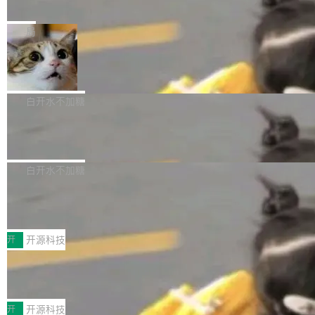
e” 和 Muse Spark 1.2 模型
mmit 之间的空隙里丢失了。 DeltaDB 要做的就
金额高达158.3亿美元，这一单项投入已经逼近
Meta 今天发布了两款 AI 产品：Muse Code，
是把这段空隙补上。 回退到任何一次编辑：Delt
微软同期总资本开支的四成。 与亚马逊、Alpha
一个在终端里运行的编程 agent；Muse Spark
局
aDB 捕获 commit 之间的每一次操作，...
bet、微软以及 Meta 等传统科技巨头相比，Spa
1.2，驱动这个 agent 的新模型。一句话概括：
ceXAI的资金消耗速度尤为引人瞩目。然而，支
美团开源 LoHoSearch，用知识图谱校
你可以用 curl -fsSL https://dev.meta.ai/install.
准 AI 能力认知
撑庞大支出的资金来源却呈现出截然不同的面
sh | bash 安装一个能在大项目里自动规划、写
机器出题的前提，是让机器拥有全局视野。整个
貌。数据显示，微软和 Meta 主要依托充沛的经
代码、验证结果的 AI 终端工具。 据介绍，Muse
构建流程可以分为四个环节：建图 → 控制难度
白开水不加糖
营现金流来覆盖资本开支，其资本支出覆盖率分
Code 是 Meta 的编程 agent 产品。它和市场上
→ 质量把关 → 数据概览。
别达到155% 和106%;而SpaceXAI的经营现金
腾讯开源 UCL-MPComm 通信库
已有的终端编程 agent 在设计理念上有几个明显
流仅能覆盖资本开支的12...
的差异点。 异步后台 agent：Muse Code 有一
腾讯网平团队宣布开源了 UCL-MPComm 通信
个主 agent 循环，外加一组后台 agent。这些后
库，并将作为transport接入Mooncake TENT。
白开水不加糖
台 agent...
该通信库针对AI Memory池化场景的数据传输需
CoStrict入选工信部2025人工智能应用
求进行了深度优化，能够实现数据中心内大规模
典型案例
计算节点间多种内存类型的高性能通信。 UCL-
近日，工信部科技司公示《2025人工智能应用典
MPComm将作为一种传输引擎接入Mooncake T
型案例入选名单》，深信服“面向企业研发场景的
开
开源科技
ENT，实现零拷贝传输性能提升30%、非零拷贝
开源 AI 编程平台 CoStrict 应用”凭借卓越的技术
传输性能最高提升5倍。UCL-MPComm底层基
深信服AI算力网关入选工信部人工智能
创新与落地成效成功入选。 全链路私有化部署，
应用典型案例！
于自研UCL-Engine通信引擎，后续腾讯网平将
助力企业AI研发安全落地 当前，越来越多企业已
前不久，工业和信息化部正式发布《2025年人工
持续开源更多基于UCL-Engine的高性能通信组
经开始引入 AI Coding 工具，通过调用公有云模
智能应用典型案例名单》，集中展示人工智能在
开
开源科技