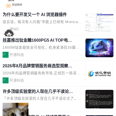
阅读榜单
为什么要开发又一个 AI 浏览器插件
说实话，每次有人问我"市面上已经有 Monica、
Sider、Copilot for Chrome 这些 AI 浏览器插件
席WC
了，你为什么还要再做一个"，我都觉得这个问题
技嘉推出钛金雕1600PG5 AI TOP电
问得好。 因为我自己也是从用户变成开发者的。
源：为发烧级主机与本地AI算力打造旗
现有产品的天花板 我用过不少 AI 浏览器插件。
1600W钛金能效全可视化，机身紧凑仅16厘米
舰供电方案
刚开始觉得都挺好——选中一段文字，弹出解
继2026台北电脑展首度亮相后，技嘉科技近日正
开
开源科技
释；写邮件时帮你润色；看英文网页给你翻译摘
式发布钛金雕1600PG5 AI TOP电源。这款高端
要。但用久了你会发现，它们本质上都是同一类
2026年8月品牌营销服务商选型观察：
电源专为发烧级DIY主机与本地AI算力平台打
从流量思维到品牌资产思维的范式转移
东西：一个带网页上下文的聊天框。 它们能读取
造，整机长度仅16厘米，提供1600W额定功率
2026年的品牌营销服务商市场,正经历一场深刻
页面的文本，然后把文本丢给大模型，再返回一
与80PLUS钛金能效；支持ATX 3.1与PCIe 5.1
的价值重构。全球全案品牌代理机构市场从2025
开
开源科技
段回答。仅此而已。 这当然有用，但总觉得差点
规范，结合服务器级元件、完善供电线材与内置
年的83.1亿美元增长至2026年的86.6亿美元,年
意思。比如我在一个后台管理系统里，需要填50
实时LCD监控屏，可充分满足当下高阶PC主机
许多顶级实验室的人现在几乎不读论文
复合增长率达5.44%,预计2032年将突破120亿美
个表单字段，每个字段还有联动逻辑；比如我
了
的严苛使用需求。 澎湃功率，紧凑机身 钛金雕1
元。数字广告与公共关系相关服务市场更是从20
「许多顶级实验室的人现在几乎不读论文了，而
想...
600PG5 AI TOP具备强悍输出功率，同时实现
25年的8463亿美元扩张至2026年的8763亿美
且他们认为 ICLR/ICML/NeurIPS 充斥着大量过
局
机身尺寸大幅精简。整机长度仅16厘米，属于同
元。数字的背后是一个清晰的事实——品牌对专
度宣传和欺诈。」 OpenAI 研究员 Keller Jorda
功率段机身尺寸十分紧凑的1600W电源产品。小