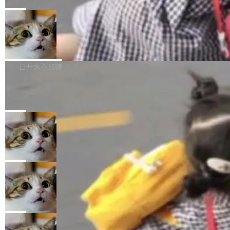
C版的产品，搭载“人机双写”重磅功能——你写
全球知名开源多媒体框架 FFmpeg 今天正式发
给 OpenAI 总法律顾问 Che Chang 发了封邮
你的，AI写AI的，同屏协作互不干扰。一句话让
布了 9.0 版本。这个版本除了带来新一代音视频
局
件，附了一封长信，要求 OpenAI 配合调查前苹
AI帮你干活，现在开启全新体验！ 温馨提示：
处理能力和硬件加速支持之外，还有一个特殊之
果员工带走机密信...
体验WorkBuddy鸿蒙PC版前，请将 HUAWEI M
亚马逊成本失控：AI 写代码烧掉 1215
处：FFmpeg 9.0 的代号是“Lei”。 这个名字，
万元，超预算 860%
atePad Edge 升级至 HarmonyOS 6.1.0.135S
来自中国开发者雷霄骅（Lei Xiaohua）。 对于
外媒近日曝光了亚马逊的多份内部报告显示，AI
P9 patch03及以上版本。 *升级路径：设置 > 搜
很多中国音视频开发者而言，这个名字并不陌
导致公司在多个项目上超支。《金融时报》报道
白开水不加糖
索“软件更新” > 检查更新，即可搜索新版本，下
生。十年前，他通过大量中文技术文章、源码分
称，仅一个项目的成本超支就高达 180 万美元
载安装完成升级即可。 没有...
析和开源示例，让一代开发者第一次真正理解 F
Hugging Face CEO 发声：中国正在开
（约合人民币 1215 万元）。 具体来说，一名工
源模型上碾压我们
Fmpeg，也成为很多人进入音视频开发领域的
程师借助 Anthropic 旗下 Claude Sonnet 模型
"他们正在开源模型上碾压我们。" Hugging Fac
“启蒙老师”。 而今年，恰好是雷霄骅离世十周
编写程序，目标是完成电商平台作者信息与商品
e CEO Clément Delangue 在 CNBC 的采访里
局
年。FFmpeg 社区最终选择用一个大版本的名
列表的数据匹配 —— 一项常规的数据处理任
没有拐弯抹角。他说中国正在赢得 AI 竞赛，而
字，留下了这份纪念。 雷霄骅曾是中国传媒大学
务，最终却产生了 180 万美元的账单，实际支出
当 AI agent 把源码变成了最好的扩展系
且按目前的速度，中国 AI 工具预计在今年底或
数字电视技术方向的博士生，长期从事视频、音
统，开发者工具必须开源
超出原定预算 860%。 更令人意外的是，该项目
2027 年就能追上美国前沿实验室的水平。 Dela
五年前，David Crawshaw 问过很多软件工程师
频技...
最终并未成功落地，而高额算力消耗持续运行长
ngue 把原因归结为一件事：开放协作。中国的
一个问题：你写过什么给自己用的程序？答案几
局
达 5 个月，公司直到财务对账时才察觉异常。这
AI 开发者在一个共享和协作的生态里加速迭代，
乎都是没有。工程师们整天用别人写的程序写程
意味着一个无人看管的 AI 程序，在近半年时间
而美国模型厂商在"闭门造车"。他的原话是 "buil
DeepSeek Harness 宣布内测邀请，全
序给别人用。偶尔有人自己写个博客系统、智能
里日夜不停地"烧钱"。 复盘显示，...
网最大规模开源 Agent 路演现场诞生
ding in silos"——各自为战，互不通气。 这个判
家居控制、家庭实验室，都算稀奇事。 Crawsh
一条内测招募帖，发出去的时候大概没人想到它
断从他嘴里说出来分量不同。Hugging Face 是
aw 是 Shelley 的作者，一个开源 AI coding age
会变成一场开源 Agent 生态的路演。 8月1日，
局
全球最大的开源 AI 平台，上面跑着上百万个模
nt。他最近在博客上写了一篇文章，核心论点很
DeepSeek Harness 团队负责人崔添翼（tiany