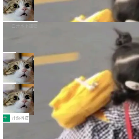
通过拉取过去一年内（从 PG 18 Beta1 时间点
和休闲娱乐竞争时间。" 这是 libexpat 维护者 S
的图像元素不在同一个子树中，则它们将不再关
至今）的所有 commit，同样交由 AI 分析提炼。
Firefox 153.0.3 发布
ebastian Pipping 写在博客里的话。8 月 4 日，
联 加...
经过人工复核，准确度令人满意。这一方法也为
他宣布了一个新消息：从 2026 年 8 月 1 日起，
Firefox 153.0.3 现已发布，具体更新内容如
社区爱好者提供了高效跟踪新版本的思路。
他可以全职维护 libexpat 了，最长 6 个月。发
下： New Smart Window 包含多项增强功能：
白开水不加糖
工资的是慕尼黑市政府。 libexpat 是一个 C99
<ul> <li>现在建议列表会显示更多结果，方便用
编写的流式 XML 解析器，MIT 许可证。和 libx
Cloudflare Computer 开源：你的 Age
户查找历史记录和切换到已打开的标签页。（<a
nt 需要一台电脑，而不是一个容器
ml2 一样，它是世界上使用最广泛的 XML 解析
href="https://bugzilla.mozilla.org/show_bug.c
Cloudflare 开源了名为 @cloudflare/computer
库之一。你的操作系统、浏览器、无数的基础设
gi?id=2019042">Bug&nbsp;2019042</a>）</l
的 npm 包。项目的核心论点是：容器不适合 Ag
局
施软件，很可能都在用它。而过去十年，维护它
i> <li>现在，助手可以直接使用 Exa 的网络搜索
ent 计算。真正适合的，是 Isolate。 Cloudflare
的人一直在用业余...
结果回答问题，而无需将问题转交给搜索引擎。
OpenAI 公开邮件和聊天记录回应苹果
工程师在这件事上没什么可谦虚的——他们用 W
诉讼，称“Apple is getting this wron
（<a href="https://bugzilla.mozilla.org/show_
orkers 跑了十年 Isolate。用 CEO Matthew Pri
上个月，苹果一纸诉状把 OpenAI 告上法庭，指
g”
bug.cgi?id=204...
nce 的话说：「我们一生都在用 Isolate 运行代
控其挖角苹果前员工并窃取商业秘密。苹果的诉
局
码，而 AI Agent 不需要容器，它们需要的是 Iso
状把 OpenAI 描述成一个系统性地从前东家挖
late。」 容器为什么不合适 容器的问题在于启动
HUAWEI MatePad Edge上架WorkBu
人、套取机密信息的对手。 OpenAI 没发律师
ddy鸿蒙PC版，说话就能干活的AI办公
和销毁都太重了。一个 Agent 要执行的任务可能
函，也没选择庭外沉默。它在官网贴了一篇博
全能AI工作台WorkBuddy鸿蒙PC版上架HUAWE
搭子
只需要几毫秒的 CPU 时间，但容器从冷启动到
文，标题只有六个字：Apple is getting this wro
I MatePad Edge应用市场，直接下载即可使
开
开源科技
就绪要花数秒。如果未来有十...
ng。 然后，它把邮件往来和 iMessage 聊天记
用，与鸿蒙电脑上的体验一致。值得一提的是，
录全贴了出来。 他发错人了 苹果外部律师 Gabr
FFmpeg 9.0 发布：代号“Lei”，以此纪
这是目前市面上唯一支持平板接入WorkBuddy P
念中国开发者雷霄骅
iel Gross 来自 Weil 律所，2 月 23 日下午 5:53