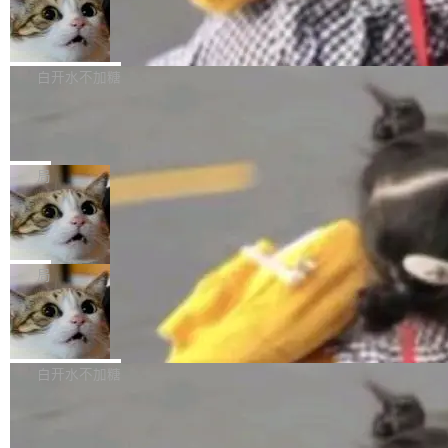
型。谁在开源赛道上领先，...
简单：开发者工具必须开源。 理由不是传统的自
商汤 SenseNova U1.5-Lite-Preview
i）在 X 上发帖： 「如果你是 Agent Harness 相
开源
由软件情怀，而是一个跟 AI agent 直接相关的
关开源项目的开发者，希望参加 DeepSeek Har
商汤科技宣布面向社区开源轻量级统一多模态模
技术判断。 两行 prompt 就能个性化任何软件 C
ness 的内测，可以回复或私信联系我。请附上
型的预览版本 SenseNova U1.5-Lite-Preview。
白开水不加糖
rawshaw 给出了两个 prompt。 第一个： "下载
GitHub id 以及开源代表作。」 DeepSeek 曾在
公告称，SenseNova U1.5-Lite-Preview并非简
某个软件的源码，在本地构建。修改 agent ...
官方招聘信息中写过一条简洁有力的公式：Mod
Ubuntu 将核心系统包从 deb 转成了 s
单的模型规模升级，而是基于 SenseNova U1
nap
el + Harness = Agent。模型负责理解和推理，
的一次系统性迭代，不仅在同一架构中贯通视觉
Ubuntu 正在把又一个核心系统包从 deb 转为 s
Harness 负责把能力落到真实环境中——调用工
理解、推理、生成与编辑，还仅以 8B-MoT 的轻
nap。这次是 hwctl——一个用来检查 Ubuntu
局
具、读写文件、管理上下文、处理错误、完成闭
量大小，将能力推进到4K、更精细的真实质感、
硬件认证状态的命令行工具。 Canonical 工程师
环。崔添翼招人的标...
更复杂的视觉控制和可持续迭代编辑。 相比 U
Dario Amodei 担心新人来 Anthropic
Alan Griffiths 在邮件列表中说得很直白：「hwc
只为金钱，不为使命
1，U1.5-Lite-Preview 在以下方向上带来了显著
tl 是一个 Ubuntu 专有的包，它和它的依赖项都
顶级 AI 研究员在两家公司之间来回跳，中间只
提升： 原生支持4K图像生成； 更精细的局部纹
是 Ubuntu 专有的，不会用在其他发行版上。」
隔了几天。 Lilian Weng 上周刚宣布因健康原因
局
理、细节与真实世界质感； 更准确的中英文文字
所以 deb 版本的受众实际上为零。既然只有 Ub
离开 Thinking Machines Lab，说自己作为联合
生成与复杂版式组织； 更稳定的图...
untu 用户在用，那用 snap 打包就没什么可纠结
FFmpeg 9.0 发布
创始人的角色「太累了」。几天后，The Inform
的。 从 deb 到 snap 的迁移路径 hwctl 是 rust-
ation 就曝出她将重回 OpenAI，负责递归自我
FFmpeg 9.0 现已发布，包含多项改进。官方更
hwlib 硬件 API 库的一部分，命令行工具负责查
改进方向的研究。她是 Thinking Machines 过
新日志列出的 9.0 版本主要更新内容如下： 扩
白开水不加糖
询 Ubuntu 的硬件认证数据库。...
去一年内第四个离开的联合创始人。 这家由前
展 AMF 色彩转换器 (vf_vpp_amf) 的 HDR 功能
OpenAI CTO Mira Murati 创立的公司，连创始
DeepSeek V4 Flash 单日消耗 8 万亿 t
MP4 muxer 中支持 LCEVC 音轨复用 Playdate
okens 登顶热搜
团队都留不住。 但 Thinking Machines 不是唯
视频编码器和多路复用器 添加 v360_vulkan filt
8 万亿 tokens。一天。一家公司的消耗。 Open