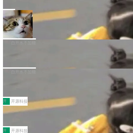
e” 和 Muse Spark 1.2 模型
mmit 之间的空隙里丢失了。 DeltaDB 要做的就
金额高达158.3亿美元，这一单项投入已经逼近
Meta 今天发布了两款 AI 产品：Muse Code，
是把这段空隙补上。 回退到任何一次编辑：Delt
微软同期总资本开支的四成。 与亚马逊、Alpha
一个在终端里运行的编程 agent；Muse Spark
局
aDB 捕获 commit 之间的每一次操作，...
bet、微软以及 Meta 等传统科技巨头相比，Spa
1.2，驱动这个 agent 的新模型。一句话概括：
ceXAI的资金消耗速度尤为引人瞩目。然而，支
美团开源 LoHoSearch，用知识图谱校
你可以用 curl -fsSL https://dev.meta.ai/install.
准 AI 能力认知
撑庞大支出的资金来源却呈现出截然不同的面
sh | bash 安装一个能在大项目里自动规划、写
机器出题的前提，是让机器拥有全局视野。整个
貌。数据显示，微软和 Meta 主要依托充沛的经
代码、验证结果的 AI 终端工具。 据介绍，Muse
构建流程可以分为四个环节：建图 → 控制难度
白开水不加糖
营现金流来覆盖资本开支，其资本支出覆盖率分
Code 是 Meta 的编程 agent 产品。它和市场上
→ 质量把关 → 数据概览。
别达到155% 和106%;而SpaceXAI的经营现金
腾讯开源 UCL-MPComm 通信库
已有的终端编程 agent 在设计理念上有几个明显
流仅能覆盖资本开支的12...
的差异点。 异步后台 agent：Muse Code 有一
腾讯网平团队宣布开源了 UCL-MPComm 通信
个主 agent 循环，外加一组后台 agent。这些后
库，并将作为transport接入Mooncake TENT。
白开水不加糖
台 agent...
该通信库针对AI Memory池化场景的数据传输需
CoStrict入选工信部2025人工智能应用
求进行了深度优化，能够实现数据中心内大规模
典型案例
计算节点间多种内存类型的高性能通信。 UCL-
近日，工信部科技司公示《2025人工智能应用典
MPComm将作为一种传输引擎接入Mooncake T
型案例入选名单》，深信服“面向企业研发场景的
开
开源科技
ENT，实现零拷贝传输性能提升30%、非零拷贝
开源 AI 编程平台 CoStrict 应用”凭借卓越的技术
传输性能最高提升5倍。UCL-MPComm底层基
深信服AI算力网关入选工信部人工智能
创新与落地成效成功入选。 全链路私有化部署，
应用典型案例！
于自研UCL-Engine通信引擎，后续腾讯网平将
助力企业AI研发安全落地 当前，越来越多企业已
前不久，工业和信息化部正式发布《2025年人工
持续开源更多基于UCL-Engine的高性能通信组
经开始引入 AI Coding 工具，通过调用公有云模
智能应用典型案例名单》，集中展示人工智能在
开
开源科技