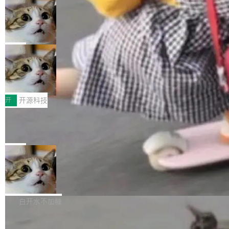
现实 过去两年，CIO们的焦虑清单上多了两项：
设置，如果用布尔值 + 可空字段来表示——bool
个"AI 知识库 + 聊天机器人"——每个大厂都在
一是如何让大模型和智能体应用安全地从PoC走
ean 表示是否可切换，nullable 的默认模式、浅
Deno 团队开源 Celld，可自托管的分
做，没什么新鲜的。 但 Kenton Varda 在 Twitte
向生产，二是如何让测试团队跟得上AI应用...
布式 Durable Objects
色方案、深色方案——会产生大量无意义的组
r 上把事情说清楚了： 今天我们发布了 Cloudfla
Ryan Dahl 领导的 Deno 团队推出了最新开源项
合。方案缺了、配置冲突了、全 null 了。要知道
re OS，一个带连接器的聊天机器人，跟其他所
目 Celld，一个能在自己机器上运行 Cloudflare
局
哪些组合有效，作者说，你得靠"文档、校验、或
有科技公司做的一样。只不过，实际上它不一
Workers 和 Durable Objects 的守护进程。 设
者部落知识"。 换个写法。Rust 的 enum，两个
样。这是 Sandstorm.io 的重制版，我十年前的
鲁大师7月新机性能/流畅/AI榜：vivo夺
计思路很直接：每个对象是一个独立的 SQLite
变体：Switchable...
性能、流畅双第一，三星Galaxy Z系列
那个创业公司。不同的是，这次它构建在 Cloudf
数据库，按名称寻址，复制到你自己的 S3 兼容
2026年7月的手机市场，由于存储等硬件成本暴
新折叠缺席
lare Workers 上——我花了九年时间搭建的平台
存储库里。节点之间只通过这个存储库协调——
增，手机厂商的日子也不好过啊，新机速度明显
开
开源科技
——并且深度集成了 AI。这基本上是我十年秘密
没有控制平面，没有共识协议。每个对象自带一
放缓，因此硝烟味淡了许多。新机参数规格除开
计划的顶峰。 十年前，Ken...
个小型数据库，应用天然按分片构建，单个数据
Zed 推出 DeltaDB，一个记录 commit
高价的三星折叠（三星Galaxy Z Fold8 Ultra / Z
之间所有操作的版本控制系统
库的竞争和爆炸半径问题在设计层面就被消除
Fold8 / Z Flip8）外，其余要么是中低端机器，
Zed 编辑器团队发布了新项目——DeltaDB，一
了。 闲置的 cell 会休眠到几乎不占资源。当 cel
例如iQOO Z11i、REDMI Note 17、REDMI No
个在 git commit 之间记录每一次编辑操作的版
局
l 迁移或唤醒时，新宿主从 S3 恢复 SQLite 数据
te 17 Pro、OPPO K15，要么是vivo X300 E这
本控制系统。目前处于 Early Access 阶段。 De
库继续执行。存储库是持久化的唯一真相...
样的次旗舰。 Galaxy Z Fold8 Ultra / Z Fold8 /
SpaceXAI 单季资本开支达 183 亿美元
ltaDB 的核心思路直接写在 landing page 最显
Z Flip8三款折叠屏新机均在7月22日发布，且全
眼的位置：「Software is made between com
根据风险投资人Tomer Tunguz 博客（VC 分
部搭载骁龙8 Elite Gen5 for Galaxy，它们本该
mits」——软件是在 commit 之间写出来的。git
析）披露的最新分析与第二季度业绩报告，Spac
白开水不加糖
是7月性...
只记录了你提交的最终状态，但真正的工作过程
eXAI在上个季度的总资本支出飙升至183.7亿美
——打字、删改、试错、agent 对话——都在 co
Meta 发布终端编程 Agent“Muse Cod
元。其中，绝大部分资金被直接用于 AI 领域，