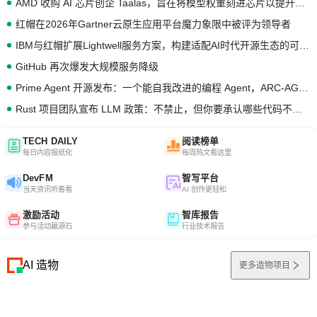
AMD 收购 AI 芯片创企 Taalas，旨在将模型权重刻进芯片以提升推理性能
红帽在2026年Gartner云原生应用平台魔力象限中被评为领导者
IBM与红帽扩展Lightwell服务方案，构建适配AI时代开源生态的可信基础设施
GitHub 再次爆发大规模服务降级
Prime Agent 开源发布：一个能自我改进的编程 Agent，ARC-AGI 3 超越人类专家基线
Rust 项目团队宣布 LLM 政策：不禁止，但你要承认哪些代码不是你写的
TECH DAILY
阅读榜单
每日内容报纸化
每周热文看这里
DevFM
智写平台
当天资讯听着看
AI 创作更轻松
激励活动
智库报告
参与活动赢源石
行业技术报告
AI 造物
更多造物项目