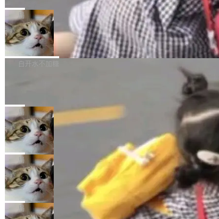
C版的产品，搭载“人机双写”重磅功能——你写
全球知名开源多媒体框架 FFmpeg 今天正式发
给 OpenAI 总法律顾问 Che Chang 发了封邮
你的，AI写AI的，同屏协作互不干扰。一句话让
布了 9.0 版本。这个版本除了带来新一代音视频
局
件，附了一封长信，要求 OpenAI 配合调查前苹
AI帮你干活，现在开启全新体验！ 温馨提示：
处理能力和硬件加速支持之外，还有一个特殊之
果员工带走机密信...
体验WorkBuddy鸿蒙PC版前，请将 HUAWEI M
亚马逊成本失控：AI 写代码烧掉 1215
处：FFmpeg 9.0 的代号是“Lei”。 这个名字，
万元，超预算 860%
atePad Edge 升级至 HarmonyOS 6.1.0.135S
来自中国开发者雷霄骅（Lei Xiaohua）。 对于
外媒近日曝光了亚马逊的多份内部报告显示，AI
P9 patch03及以上版本。 *升级路径：设置 > 搜
很多中国音视频开发者而言，这个名字并不陌
导致公司在多个项目上超支。《金融时报》报道
白开水不加糖
索“软件更新” > 检查更新，即可搜索新版本，下
生。十年前，他通过大量中文技术文章、源码分
称，仅一个项目的成本超支就高达 180 万美元
载安装完成升级即可。 没有...
析和开源示例，让一代开发者第一次真正理解 F
Hugging Face CEO 发声：中国正在开
（约合人民币 1215 万元）。 具体来说，一名工
源模型上碾压我们
Fmpeg，也成为很多人进入音视频开发领域的
程师借助 Anthropic 旗下 Claude Sonnet 模型
"他们正在开源模型上碾压我们。" Hugging Fac
“启蒙老师”。 而今年，恰好是雷霄骅离世十周
编写程序，目标是完成电商平台作者信息与商品
e CEO Clément Delangue 在 CNBC 的采访里
局
年。FFmpeg 社区最终选择用一个大版本的名
列表的数据匹配 —— 一项常规的数据处理任
没有拐弯抹角。他说中国正在赢得 AI 竞赛，而
字，留下了这份纪念。 雷霄骅曾是中国传媒大学
务，最终却产生了 180 万美元的账单，实际支出
当 AI agent 把源码变成了最好的扩展系
且按目前的速度，中国 AI 工具预计在今年底或
数字电视技术方向的博士生，长期从事视频、音
统，开发者工具必须开源
超出原定预算 860%。 更令人意外的是，该项目
2027 年就能追上美国前沿实验室的水平。 Dela
五年前，David Crawshaw 问过很多软件工程师
频技...
最终并未成功落地，而高额算力消耗持续运行长
ngue 把原因归结为一件事：开放协作。中国的
一个问题：你写过什么给自己用的程序？答案几
局
达 5 个月，公司直到财务对账时才察觉异常。这
AI 开发者在一个共享和协作的生态里加速迭代，
乎都是没有。工程师们整天用别人写的程序写程
意味着一个无人看管的 AI 程序，在近半年时间
而美国模型厂商在"闭门造车"。他的原话是 "buil
DeepSeek Harness 宣布内测邀请，全
序给别人用。偶尔有人自己写个博客系统、智能
里日夜不停地"烧钱"。 复盘显示，...
网最大规模开源 Agent 路演现场诞生
ding in silos"——各自为战，互不通气。 这个判
家居控制、家庭实验室，都算稀奇事。 Crawsh
一条内测招募帖，发出去的时候大概没人想到它
断从他嘴里说出来分量不同。Hugging Face 是
aw 是 Shelley 的作者，一个开源 AI coding age
会变成一场开源 Agent 生态的路演。 8月1日，
局
全球最大的开源 AI 平台，上面跑着上百万个模
nt。他最近在博客上写了一篇文章，核心论点很
DeepSeek Harness 团队负责人崔添翼（tiany