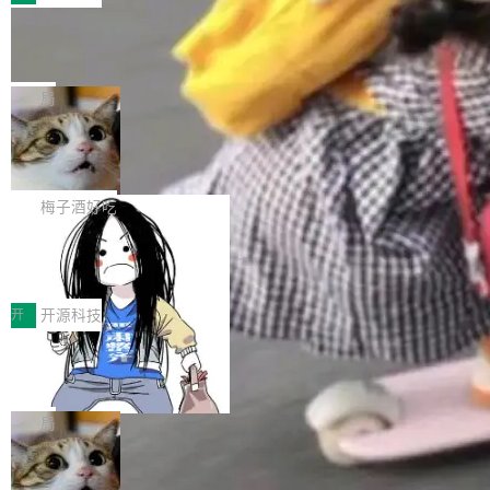
件。 腾讯网平团队在UCL-MPComm中实现了一
型或企业内部部署模型提升研发效率。但随着 AI
各领域的应用成果，覆盖技术底座、行业赋能、
个独立于业务线程的全局通信引擎（Engine），
Coding 从个人辅助工具逐步走向团队级、组织
Jeff Dean 离开 Google：一个时代的结
产品应用、支撑保障、专题等五大方向。深信服
并实...
束，一个实验室的开始
级应用，企业在规模化落地过程中，对安全性、
AI算力网关（AI创新平台）成功入选！ 随着各行
Google 员工编号 20。MapReduce 作者之一。
可控性和代码质量提出了更高要求。 首先是数据
各业的Agent走向规模化建设，算力构成形态逐
Bigtable 作者之一。TensorFlow 的作者之一。
局
安全与合规要求。对于大多数普通研发场景，公
渐丰富，用户关注的重点也在发生变化：不只是
Gemini 的架构师。Google 首席科学家。 Jeff D
有云模型能够满足快速试用和效率提升的需求。
让AI用起来，还要进一步看清混合算力时代下，
🔥 SolonCode v2026.8.4 发布：界面
ean 在 Google 工作了 27 年后，宣布离职。 他
但对于金融、能源、医疗等对数据安全要求较...
字体可调、22 种语言、记忆搜索增强
Token花在哪里、算力是否被充分利用，以及持
不是一个人走。一同离开的还有 Sanjay Ghema
打开终端就能上岗的全中文编码智能体，这一轮
续增长的AI成本该如何优化。 深信服AI算力网关
wat（Google 员工编号 23，Jeff Dean 二十多
把「看得清、用母语、记得住」三件事一次补
梅子酒好吃
正是围绕这些实际问题，从Token治理和成本治
年的编程搭档，MapReduce 和 Bigtable 的共同
齐。 SolonCode 是什么 SolonCode 是杭州无
理两个方面，让用户的每一份算力都看得清、管
作者）、Quoc Le（Google 大脑核心成员，Se
让“代码语义理解”深度释放AI Coding
耳科技研发的企业级终端编码智能体——一位全
得住、用得稳、省得下、更安全！ 一、从现在开
价值潜能：华为云码道（CodeArts）
q2Seq 和 DocAI 的共同发明人）以及 Oriol Vin
中文驱动的数字员工，自主理解需求、规划步
一、代码仓深度理解技术的作用与价值 在软件工
始，Token使用一目...
代码仓技术解析
yals（Gemini 联合负责人，AlphaSta...
骤、编写代码。不挑模型、不挑平台，curl 一行
程实践中，代码仓是企业核心知识资产的主要载
开
开源科技
装完即用。 开源地址：Gitee · GitCode · GitHu
体。企业级代码仓库通常包含数十万乃至数百万
b 安装 支持 Java 8+（8~26）、macOS / Linu
一条“删库”命令跑 17 小时，算法工程
个文件，其规模远超单次模型调用可承载的上下
师删光 89TB 数据只为干私活
x / Windows / Harmony PC。 # macOS / Linu
文窗口。随着项目规模的持续扩张与代码历史的
最高人民检察院8月4日公布了一起案件：北京一
x / Harmony PC curl -fsSL https://solon.noea
不断累积，代码仓中的模块关系、接口契约、业
名90后算法工程师王某，为了给自己接的私活腾
局
r.org/solon...
务逻辑等关键信息往往分散于数十乃至数百个文
服务器空间，删光了公司AI游戏部门的全部核心
件之中，形成高度复杂的知识关联网络。传统的
Cloudflare 分享推理优化实践：KV ca
数据。 王某2024年1月入职东城区某科技公司AI