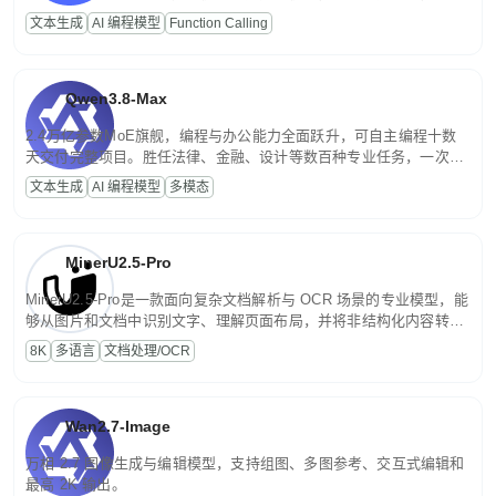
高并发、轻量化任务，适合日常对话、内容创作、基础 RAG、批量
文本生成
AI 编程模型
Function Calling
文案处理等普惠刚需场景。
Qwen3.8-Max
2.4万亿参数MoE旗舰，编程与办公能力全面跃升，可自主编程十数
天交付完整项目。胜任法律、金融、设计等数百种专业任务，一次对
话端到端交付生产级成果。原生视觉理解贯穿规划、执行与验证全流
文本生成
AI 编程模型
多模态
程，支持超长文档与长视频的深度语义解析。长程任务中自主规划与
闭环迭代，持续进化。
MinerU2.5-Pro
MinerU2.5-Pro是一款面向复杂文档解析与 OCR 场景的专业模型，能
够从图片和文档中识别文字、理解页面布局，并将非结构化内容转换
为便于存储、检索和二次处理的结构化结果。
8K
多语言
文档处理/OCR
Wan2.7-Image
万相 2.7 图像生成与编辑模型，支持组图、多图参考、交互式编辑和
最高 2K 输出。