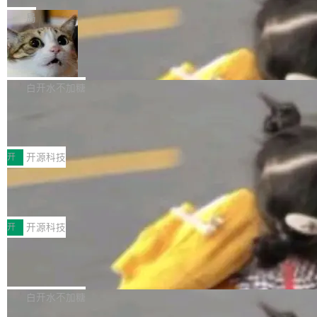
一在人才争夺战中失血的公司。六月，Google
er HE-AAC 960 解码 (DAB+) transpose_cuda
Code 在 X 上发帖：「DeepSeek Flash did 8T
局
连失两员大将：Noam Shazeer 去了 Op...
filter 添加 AMF Frame Rate Converter (vf_frc
tokens on August 1st. 5T of free usage + 3T
_amf) filter SMPTE 2094-50 元数据支持和直
NetBSD 11.0 正式发布
on OpenCode Go.」79.8 万次浏览，连带着 #
通 ProRes RAW VideoToolbox 硬件加速器 AP
DeepSeek一天消耗了8万亿# 上了微博热搜——
NetBSD 11.0 现已正式发布，这是 NetBSD 操
V ...
注意这是 OpenCode 一家的消耗。 OpenCode
作系统的第十八个主要版本。 自 NetBSD 10.1
白开水不加糖
是 Anomaly 出品的 AI 编程工具，套餐 10 美元/
以来的变化 更新亮点： 新增对 RISC-V 处理器
月。用户交了 10 美元，就能用 DeepSeek Flas
2026 ChinaJoy鸿蒙游戏增长臻享会举
架构的支持。NetBSD 11.0 是首个支持 64 位 R
办，鲸鸿动能系统呈现游戏行业解决方
h 随便写代码，按网友说法：「怎么使劲用也用
ISC-V 平台的稳定版本，涵盖一系列基于 StarFi
8月1日，2026 ChinaJoy期间，鸿蒙游戏增长臻
案
不完。」5T 来自免费额度，3T 来自 Go...
ve JH71XX 的设备，例如 VisionFive 2、PINE
享会在上海举办。鸿蒙生态的全场景智慧营销平
开
开源科技
64 STAR64，以及 QEMU。 增强了对 POSIX.1
台鲸鸿动能协同华为游戏中心，面向游戏行业开
-2024 和 C23 编程接口标准的兼容性。 compat
技嘉X3D系列再添新成员 B850 AORU
发者及生态伙伴，系统呈现了平台在游戏领域的
S ELITE X3D主板强化性能体验
_linux(8) 增强了对 Linux 系统调用的支持，包
完整能力版图——从IAP高价值用户的全周期经
面向AMD Ryzen X3D处理器玩家，技嘉X3D系
括 epoll（围绕 kqueue 实现）、POSIX 消息队
营、到IAA游戏的“买变一体”正循环、再到联运与
列主板阵容迎来新成员——B850 AORUS ELITE
开
开源科技
列、...
广告协同的全链路经营闭环，以及面向全球市场
X3D。作为面向主流高性能平台打造的全新主板
的出海增长布局。 华为终端云业务商业化销售负
Zadig v5.0 发布：AI 发布专员与 AI 审
产品，B850 AORUS ELITE X3D延续技嘉在X3
查专员上线
责人在开场致辞中表示，游戏开发者的核心诉求
D平台优化上的技术积累，旨在为游戏玩家带来
我们团队这几天最大的卡点不是 AI 写得不够
已不再是“多一个投放渠道”，而是一套能够持续
更稳定、更高效的装机选择。 B850 AORUS ELI
好，是 AI 写得太好了。 好到审查排期从两天的
白开水不加糖
驱动增长的体系。截至目前，搭载HarmonyOS
TE X3D基于AMD AM5平台打造，支持AMD Ry
活儿拖成了五天。PR 一堆起来没人敢合，发布