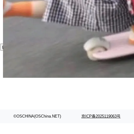
©OSCHINA(OSChina.NET)
京ICP备2025119063号