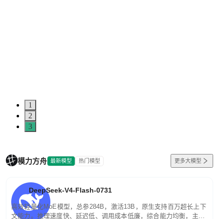
1
2
3
模力方舟
最新模型
热门模型
更多大模型
DeepSeek-V4-Flash-0731
高效轻量化MoE模型，总参284B，激活13B，原生支持百万超长上下
文能力。推理速度快、延迟低、调用成本低廉，综合能力均衡，主打