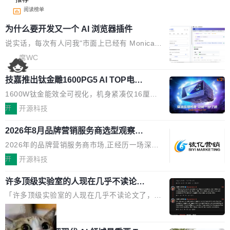
阅读榜单
为什么要开发又一个 AI 浏览器插件
说实话，每次有人问我"市面上已经有 Monica、
Sider、Copilot for Chrome 这些 AI 浏览器插件
席WC
了，你为什么还要再做一个"，我都觉得这个问题
技嘉推出钛金雕1600PG5 AI TOP电
问得好。 因为我自己也是从用户变成开发者的。
源：为发烧级主机与本地AI算力打造旗
现有产品的天花板 我用过不少 AI 浏览器插件。
1600W钛金能效全可视化，机身紧凑仅16厘米
舰供电方案
刚开始觉得都挺好——选中一段文字，弹出解
继2026台北电脑展首度亮相后，技嘉科技近日正
开
开源科技
释；写邮件时帮你润色；看英文网页给你翻译摘
式发布钛金雕1600PG5 AI TOP电源。这款高端
要。但用久了你会发现，它们本质上都是同一类
2026年8月品牌营销服务商选型观察：
电源专为发烧级DIY主机与本地AI算力平台打
从流量思维到品牌资产思维的范式转移
东西：一个带网页上下文的聊天框。 它们能读取
造，整机长度仅16厘米，提供1600W额定功率
2026年的品牌营销服务商市场,正经历一场深刻
页面的文本，然后把文本丢给大模型，再返回一
与80PLUS钛金能效；支持ATX 3.1与PCIe 5.1
的价值重构。全球全案品牌代理机构市场从2025
开
开源科技
段回答。仅此而已。 这当然有用，但总觉得差点
规范，结合服务器级元件、完善供电线材与内置
年的83.1亿美元增长至2026年的86.6亿美元,年
意思。比如我在一个后台管理系统里，需要填50
实时LCD监控屏，可充分满足当下高阶PC主机
许多顶级实验室的人现在几乎不读论文
复合增长率达5.44%,预计2032年将突破120亿美
个表单字段，每个字段还有联动逻辑；比如我
了
的严苛使用需求。 澎湃功率，紧凑机身 钛金雕1
元。数字广告与公共关系相关服务市场更是从20
「许多顶级实验室的人现在几乎不读论文了，而
想...
600PG5 AI TOP具备强悍输出功率，同时实现
25年的8463亿美元扩张至2026年的8763亿美
且他们认为 ICLR/ICML/NeurIPS 充斥着大量过
局
机身尺寸大幅精简。整机长度仅16厘米，属于同
元。数字的背后是一个清晰的事实——品牌对专
度宣传和欺诈。」 OpenAI 研究员 Keller Jorda
功率段机身尺寸十分紧凑的1600W电源产品。小