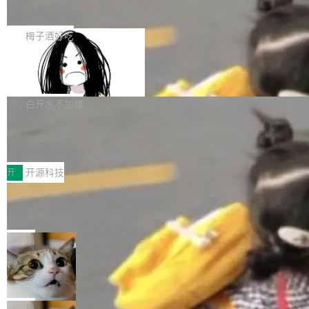
展开启新的篇章。
滞，过去三个月内没有任何条目完成更新，用户
如果你在 Spring Boot 里做过国际化，流程大概
提交的编辑请求也长期处于待处理状态。 Groki
是这样的：配 MessageSource 的 Bean、写 R
梅子酒好吃
pedia 于去年底上线，定位为由人工智能生成内
eloadableResourceBundleMessageSource、
容的百科平台，被马斯克视为传统众包百科网站
Apache Doris 4.1 全面增强 Iceberg：
声明 LocaleResolver、注册 LocaleChangeInt
支持 UPDATE、MERGE INTO 与 Iceb
维基百科的替代方案。Lawfare 调查发现，无论
erceptor…五六步之后才能看到第一行翻译文
Apache Doris 4.1 要补齐的，正是缺失的那一
erg V3
热门页面还是低关注度页面，均未出现近期更
本。 Solon 换了个方式。整个 i18n 模块围绕三
半。在已有查询能力的基础上，Doris 进一步支
白开水不加糖
新，相关问题并非局限于特定领域，而是在不同
个解析器、一个注解、一个工具类展开——没有
持了 UPDATE、DELETE、MERGE INTO 等数
主题和访问量页面中普遍存在。 调查人员最初认
XML、没有拦截器注册、没有样板配置。 资源
Testin XAgent：CIO智能测试落地指南
据修改操作、完整的表结构管理与分区演进，以
为，Grokipedia可能只是限...
文件的约定 把文件放到 resources/i18n/ 下： r
及 rewrite_data_files、expire_snapshots 等日
7月30日，TiD2026质量竞争力大会在北京中关
esources/i18n/messages.properties ...
常维护操作，并完整支持 Iceberg V3 格式。
村国家自主创新示范区会议中心开幕。本届大会
开
开源科技
由中关村智联软件服务业质量创新联盟主办，以
让非法状态不可表示：一篇关于 ADT
“智构可信·质创未来——AI原生时代的质量新范
的帖子在 Reddit 火了
式”为主题，直面AI从实验室走向规模化产业落地
有一种东西，一旦用过就回不去了。Alex Fedos
的核心质量命题。会上，《2026智能研发生产力
eev 管它叫"软件设计的基石"。 他说的东西不新
局
工具选型手册》发布，Testin云测的Testin XAge
鲜——代数数据类型（ADT），尤其是和类型
Cloudflare 开源内部企业 AI 平台 Clou
nt智能测试系统入选AI测试领域代表产品。对CI
（sum type）。但他说清楚了一件事：这不是类
dflare OS
O而言，这提示了一个转变：AI测试正在从效率
型系统的学术体操，是日常编码的思维方式。 文
Cloudflare 发布了一个开源项目 Cloudflare O
工具升级为企业的质量基础设施。 CIO面对的新
章从一个简单的例子切入。一个网站的深色主题
S。如果你只看官方博客，你会觉得这是又一
局