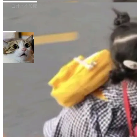
正，才能成为机器能理解的高质量数据。医学影
理工具。它可以查看，转换，编辑和分类所有主
白开水不加糖
像AI落地最昂贵的环节，不是算法，是专业医生
流格式的电子书。Calibre 是个跨平台软件，可
的时间。 张医生是某三甲医院放射科副主任医
SwiftUI 问世七年了，为什么开发者还
以在 Linux、Windows 和 macOS 上运行。 Cal
师，牵头一项腹部肌肉影像课题。他需要在数百
在骂它？
ibre 9.12 现已正式发布，此次更新内容如下：
Yakov Manshin 发了一期长达 40 分钟的 YouT
张CT影像上完成像素级精细分割，让系统"...
新功能 macOS：在 Connect/Share 按钮中添加
ube 视频，标题是"SwiftUI 七年后：一个平庸的
局
通过 AirDop 共享书籍的功能 Content server：
故事"。视频核心观点很简单：SwiftUI 发布七年
支持可向服务器后端添加新端点的插件 Edit boo
了，仍然像一个永久公测版。 Manshin 从数据
k：Compress images：添加将 GIF 图像转换为
流、布局系统、API 稳定性、性能、跨平台五个
加载更多
JPEG/WebP 的选项 ToC Editor：添加一个按
维度逐一批判了 SwiftUI。最让人印象深刻的一
钮，用于对目录中的条目进...
个论据是：苹果官方的 SwiftUI 教程项目 Land
marks，用最新 Xcode 在最新 macOS 上构建
运行，出来的效果是坏的——侧边栏按钮大小不
一，界面错位。他说这个问题"两年前就发现了，
至今没变"。 数据流方面，Manshin 指出 SwiftU
I 的属性包装器演进史...