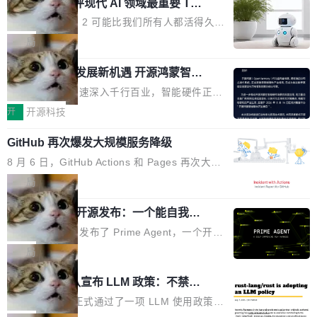
业化营销服务的需求从未如此迫切。 但市场扩容
xAI 前工程师评现代 AI 领域最重要 Top
n 这条推文引发了广泛讨论。他不是在说风凉
巧机身有效提升市面主流标准A...
3 开源项目
的同时,服务商的竞争逻辑正在改变。2026年Top
话，他是说出了一个圈内人尽皆知但很少公开捅
Flash Attention 2 可能比我们所有人都活得久。
Agency年度合辑的观察指出,“产品”这个离消费
破的事实。 Jordan 随后补充了一句软化声明：
这句话不是来自某个技术博客，而是出自 Hieu
局
者最近的载体,在整个品牌营销层面的权重显著变
「我不认为这些会议上大部分论文都在过度宣传
Pham 的一条推文。Hieu Pham 是谁？他是 xAI
高了。全域营销服务商的竞争正在从规模转向深
或造假。问题是，作为读者，如果你筛选出那些
共商智能硬件发展新机遇 开源鸿蒙智能
的早期工程师之一，在 Grok 训练基础设施团队
度,案例厚度、全域覆盖、多线协同...
硬件开发者日杭州站即将举行
看起来最令人兴奋的论文，那它们大部分都是过
工作过。近日他在 X 上发了一条帖子，列出了他
随着万物智联加速深入千行百业，智能硬件正从
度宣传的。」 这才是真正的痛点。不是所有论文
认为现代 AI 领域最重要的三个开源项目。 第一
单点设备迈向智能化、网联化、协同化发展。作
开
开源科技
都有问题，是最吸引眼球的那批论文最有问题。
个名字毫无悬念：Flash Attention 2。 Hieu 的
为面向全场景、跨终端的分布式操作系统，开源
他引用的帖子来自 Mathew Shen，一位 ICLR 2
理由很具体。FA 系列不需要解释，但 FA2 是他
GitHub 再次爆发大规模服务降级
鸿蒙通过统一技术底座和分布式能力，为不同类
026 的读者：「看了篇 ...
认为最重要的一个——复杂度恰到好处，刚好能
型智能设备的开发、连接与互联提供关键支撑，
8 月 6 日，GitHub Actions 和 Pages 再次大规
驱动你去学 CuTe，但还没被那些"邪恶的" Hopp
也为产业链企业探索产品创新与商业增长打开新
模服务降级，Actions 完全不可用超过 5 小时，
局
er++ 优化所淹没，足够容易修改和适配。 更关
的空间。 8月14日，开源鸿蒙智能硬件开发者日
webhook 停发，连自托管 runner 也因调度层故
键的是 FA2 的持久性...
（OHDD：OpenHarmony Hardware Develope
Prime Agent 开源发布：一个能自我改
障无法工作。Pages、Copilot code review、C
进的编程 Agent，ARC-AGI 3 超越人类
r Day）将在杭州启航。活动面向智能硬件产业
opilot coding agent 全部受影响。从检测到完全
Prime Intellect 发布了 Prime Agent，一个开源
专家基线
链企业和开发者，邀请行业专家与资深技术顾
恢复，大约 12 小时。 这是 2026 年 8 月的第六
的编程 Agent Harness，核心设计围绕两个抽
局
问，围绕开源鸿蒙技术能力、设备适配、芯片适
起事故，其中四起与 AI/Copilot 服务相关。 Git
象：Recursive Language Model（RLM）和 C
配、功耗与稳定性调优、兼容性测评及统一互联
Rust 项目团队宣布 LLM 政策：不禁
Hub 员工 kdaigle 在 HN 讨论中贴出了一组数
ontinual Harness。在 ARC-AGI 3 基准测试
等内容展开系统讲解和实战交流，帮助企业进一
止，但你要承认哪些代码不是你写的
据：2025 年全年 10 亿次 commit。现在，每周
上，Prime Agent + Opus 5 的组合达到了 95.
Rust 语言项目正式通过了一项 LLM 使用政策，
步了解开源鸿蒙在智能...
2.75 亿次，全年预计 140 亿次。GitHub...