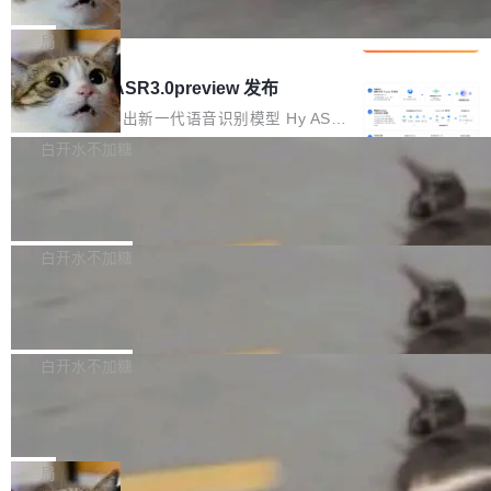
che 量化 + 权重压缩，吞吐量提升 4
代码检索手段（如关键词匹配、目录遍历）仅能
短剧部门，有互联网大厂背景。在公司内部架构
Kimi 和 GLM 是当前最强的大模型系列之一，但
1%，成本降 30%
在语法层面完成文本定位，难以触及代码的语义
调整期间，部门三次通知全员将数据从A集群迁
它们有一个共同的问题：太吃显存了。月之暗面
局
内涵与结构关联，导致开发者使用代码智能体在
移到B集群，王某都回复了"收到"。 他没有迁移
的 Kimi K 系列和智谱的 GLM 都是长上下文、M
理解大规模代码仓时面临显著"代码仓理解"瓶
腾讯混元 Hy ASR3.0preview 发布
数据。2024年9月3日下午4点，他使用此前登录
oE 架构的大模型，好用到让人上瘾，但 GPU 显
颈。 代码仓深度理解服务（以下简称" CodeBas
的账号密码进入A集群，输入了一条被程序员圈
存永远不够用。 Cloudflare 的 Workers AI 团队
腾讯混元正式推出新一代语音识别模型 Hy ASR
e深度理解服务"）是华为云码道（CodeA...
称为"删库跑路"的命令——最高管理员权限、无
一直在跑这些模型的推理。他们在官方博客上发
3.0preview。基于最新一代大语言模型 Hy3 的
白开水不加糖
需确认、强制递归删除。17个小时后，运维人员
了一篇技术文章，详细拆解了三种让大模型在 G
语言理解能力，以及融合了高精度语音识别与深
发现异常并中止进程时，89TB数据已经没了。
Pale Moon 34.3.2 发布，苍月浏览器
PU 上跑得更省、更快的技术手段——KV cache
度语义理解能力，实现了语音识别能力的全面升
删掉的是AI游戏部门的全部开发文件，包括公司
量化、模型权重压缩、以及共享 KV cache 的完
级。 根据介绍，Hy ASR3.0preview 目标在于：
Pale Moon 34.3.2 现已发布，这是一个安全更
自研的多个文生3D和...
整性保护。效果是：吞吐量提升 41%，每 token
让语音识别不再只是听清，而是真正听懂。通过
新和少量网页兼容性修复版本。 Changes/fixe
白开水不加糖
成本降低 30%，精度不变。 FP8 省的不仅是显
先理解你的语境和意图，再把准确的文字直接给
s： 实现了URL.Parse()便捷功能 对浏览器内部
存 KV cache 是推理时最吃显...
到你。从“逐字转写、单点优化”演进为“理解语
PostgreSQL 18/19 新特性深度解读
函数添加了多项边界检查，以避免潜在的越界访
境、兼容场景、一键直出”。 Hy ASR 3.0 previe
问、下溢和溢出。（DiD） 修复了加载和解析内
演讲者分享了一个有趣的实践：面对 PG 18 已
w 不要求标准普通话，方言识别覆盖粤语、吴语
容提供的字体时出现的几个问题 为避免音频加
发布的 Release Notes，他利用 AI 工具（如 Co
白开水不加糖
等 10 大方言片区和 20 余个二级小片区。在开
载、处理和播放过程中可能出现的一系列错误，
pilot）对数千条 commit 日志进行自动分析，先
源评测集中，Hy ASR 3.0 preview 在多语种的
对音频采样频率设定了下限 采样率低于 8kHz
慕尼黑市政府为全职开源项目维护者提
让模型总结出三十余条潜在特性，再逐条要求生
WER（...
供资助
（通常被认为是 "telephone"/"walkie-talkie" 音
成详细解释和代码校验，最终筛选出对用户体感
"在过去大约 10 年的大部分时间里，libexpat 的
质的最低采样率）的音频格式将被拒绝 修复了 C
最强的若干项。对于尚未正式发版的 PG 19，则
维护工作一直与我的日常工作、家务、社交生活
局
SS 圆角虚线样式中可能存在的问题 如果表单中