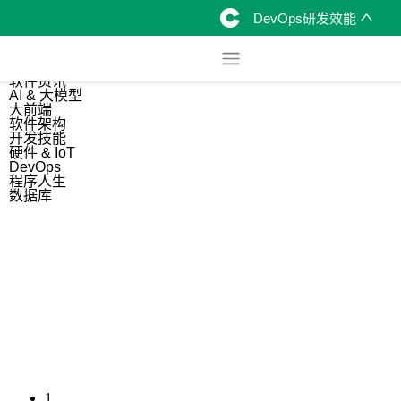
DevOps研发效能
综合
开源资讯
软件资讯
AI & 大模型
大前端
软件架构
开发技能
硬件 & IoT
DevOps
程序人生
数据库
1