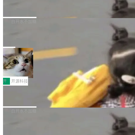
6的终端设备已突破7000万台，注册开发者数量
zen 9000/8000/7000系列处理器，并针对X3D
Dgraph v25.4.0 发布，具有图形后端的
窗口推了又推。好到合进 main 分支的代码，我
已突破 1100 万。随着鸿蒙生态汇聚越来越多的
原生 GraphQL 数据库
处理器特性进行平台级优化。其搭载X3D鸡血模
们自己都没看完。 这事不是个例。GitLab 调研
Dgraph 是一个水平可扩展的分布式 GraphQL
高质量游戏...
式2.0，可根据不同使用场景释放处理器潜力，
过 1528 名开发者，85% 说 AI 把瓶颈从写代码
数据库，有一个图形后端。作为一个原生的 Gra
白开水不加糖
帮助玩家在游戏与高负载应用中获得更充分的性
转移到了审代码。 写代码有人替你干了。但审代
phQL 数据库，它严格控制数据在磁盘上的排列
能表现。 在核心规格方面，B850 AO...
码、把关发版这两道关，还得靠人肉扛。 V5.0
竹知了：一个零依赖的单文件 HTML，
方式，以优化查询性能和吞吐量，减少集群中的
把儿时竹蝉玩具搬进浏览器
想让 AI 一起盯。
磁盘寻道和网络调用。 Dgraph v25.4.0 现已发
竹知了（zhuzhiliao）是那种小时候路边摊上几
布，具体更新内容包括： feat(zero)：Zero 现
块钱的玩意儿——一根小竹签，一个竹筒，一头
局
支持 --security superflag（token=...;whitelist
系着涂了松香的线。甩起来，竹膜震动，发出“哇
=...），与 Alpha 版本的格式一致，并据此对其
30倍效率升级：解锁医学影像数据要素
——哇”的蝉鸣声。实物越来越难找了，有开发者
价值化的真实路径
管理 HTTP 端点进行授权。 <blockquote> <p>
把它做成了 Web 玩具，放在 zhuzhiliao.imsai.c
完成一例腹部CT影像标注，张医生过去需要约1
<span><strong>警告：</strong>&nbsp;Zero
c 上，并在 GitHub 开源。 玩法很简单：按住屏
20个小时。他必须在数百张连续影像上，一笔一
开
开源科技
的 admin ...
幕画圈，或者直接甩手机。页面会实时显示转速
笔勾画边界，一层一层识别肌肉组织。如今，使
（圈/秒），声音来自真实竹知了录音的 1.72 秒
Apache Dubbo-go v3.3.2 正式发布
用东软飞标医学影像标注平台，同样的工作缩短
采样，无缝循环。音频解码失败时，还有一套合
至4小时，效率提升30倍。 这组数字背后，改变
这个版本面向生产环境，重心在内核稳定性。我
成兜底——锯齿波振荡器模拟脉冲，并联带通共
的不只是速度，而是把医学影像转化为AI能力的
们彻底收敛了旧配置体系，扩展了 Triple 协议与
白开水不加糖
振峰模拟竹膜和筒腔共鸣。 技术细节上，物理引
路径真正打通了。 大型医院积累的影像数据规模
泛化调用能力，加强了应用级元数据和服务治
擎是绳系质点模型：重力、弹性绳（只拉不
庞大，但不能直接用于训练模型。器官、病灶和
Calibre 9.12 发布，功能强大的开源电
理，同时集中修了并发安全、资源泄漏和热路径
推）、空气阻力，1/240 秒定步长积...
子书工具
组织边界，必须由专业医生逐层识别、标记和校
性能问题。
Calibre 开源项目是 Calibre 官方出的电子书管