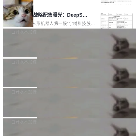
5% RHAE Best@1，超过了 ARC 报告的人类专
覆盖 rust-lang/rust 单一仓库的代码贡献。这不
局
家基线 95.4%。 不是又一个 coding agent 包装
是项目级别的官方立场，目前由五个团队采纳，
宇树科技 IPO 战略配售曝光：DeepSe
器 Prime Agent 的架构和市面上大多数 coding
但它可能是主流开源项目中关于 AI 辅助贡献最
ek 获配 93.3 万股，锁定 36 个月
agent 有本质区别。大多数 agent harness 的设
细致的一份规则。 政策的核心只有一句话：LLM
8月6日晚间，“人形机器人第一股”宇树科技股份
计是基于早期模型的能力—...
可以用来分析、提炼、审阅、建议，但不能用来
有限公司披露IPO发行价格及战略配售结果，杭
白开水不加糖
创作。 具体来说，LLM 生成的代码可以提交，
州深度求索人工智能基础技术研究有限公司（De
但必须满足五个条件：预先安排、非关键、高质
Docker 29.7.2 发布
epSeek）获配93.3399万股，按150.8元/股发行
量、充分测试、充分审查，并且必须披露。LLM
价格计算，认购金额约1.41亿元，股份锁定期为
Docker 29.7.2 现已发布，具体更新内容如下：
不得生成涉及安全性的关键变更，除非作者本身
36个月。 公告显示，本次宇树科技战略配售对
Bug fixes and enhancements 修复多次传递同
白开水不加糖
就是领域专家。即使如此，政策也"强烈不建
象主要包括长期投资机构、与公司业务具有战略
一环境变量时，docker service create和docker
议"这么做。 对于不披露的情况，审核者可以直
合作关系或长期合作愿景的大型企业、科创板保
Apache Fluss 毕业成为顶级项目
service update会发生 panic 的问题。docker/cl
接关闭 PR，无需解释。 政策作者 Jynn Ne...
荐人跟投子公司，以及公司高级管理人员和核心
i#7145 修复了 Docker Engine 29.7.0 中引入的
今年 7 月，Apache Fluss 的毕业提案在 Apach
员工参与设立的专项资产管理计划。其中，Dee
一个回归问题，该问题导致拉取镜像时会拒绝包
e 孵化器项目管理委员会（IPMC）投票中获得
白开水不加糖
pSeek作为与宇树科技具备战略合作关系的企
含绝对 hardlink 目标的镜像（此类镜像由某些镜
全票通过，随后获 Apache 软件基金会董事会批
业，获配股份数量占本次发行数量的2.31%。 除
像构建工具生成）。moby/moby#53305 修复了
马斯克 AI 百科项目 Grokipedia 被曝数
准。今天，Apache 软件基金会正式宣布 Apach
DeepSeek外，腾讯旗下上海启善投资有限公司
月未更新
Docker Engine 29.7.0 中引入的一个回归问
e Fluss 孵化毕业，成为 Apache 顶级项目（TL
埃隆·马斯克推出的AI百科项目 Grokipedia 被曝
获配9...
题，该问题可能导致在旧版 Linux 内核...
P）！这一里程碑不仅标志着 Fluss 迈入新的发
长期停止内容更新，未能实现其作为“AI版维基百
白开水不加糖
展阶段，也将进一步推动流式存储、实时湖仓与
科”替代品的目标。 据 Lawfare 最新调查，自今
AI 数据基础加速融合，为实时数据基础设施的发
Solon I18n：三种解析器，零样板代码
年4月以来，Grokipedia 页面更新功能基本停