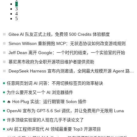
2
3
4
5
Gitee AI 队友正式上线，免费领 500 Credits 体验额度
Simon Willison 重新拥抱 MCP：无状态协议如何改变游戏规则
Jeff Dean 离开 Google：一个时代的结束，一个实验室的开始
慕尼黑市政府为全职开源项目维护者提供资助
DeepSeek Harness 宣布内测邀请，全网最大规模开源 Agent 路演现场诞生
任意网页划词 AI 问答：不用切换标签页的效率秘诀
为什么要开发又一个 AI 浏览器插件
🔥 Hot-Plug 实战：运行期管理 Solon 插件
OpenAI 宣布为 GPT-5.6 Sol 调优，并让免费用户无限用 Luna
许多顶级实验室的人现在几乎不读论文了
xAI 前工程师评现代 AI 领域最重要 Top3 开源项目