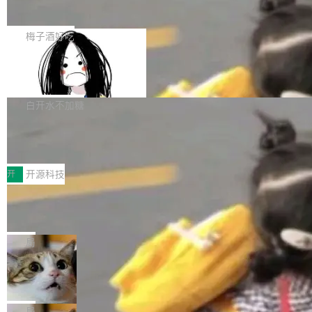
展开启新的篇章。
滞，过去三个月内没有任何条目完成更新，用户
如果你在 Spring Boot 里做过国际化，流程大概
提交的编辑请求也长期处于待处理状态。 Groki
是这样的：配 MessageSource 的 Bean、写 R
梅子酒好吃
pedia 于去年底上线，定位为由人工智能生成内
eloadableResourceBundleMessageSource、
容的百科平台，被马斯克视为传统众包百科网站
Apache Doris 4.1 全面增强 Iceberg：
声明 LocaleResolver、注册 LocaleChangeInt
支持 UPDATE、MERGE INTO 与 Iceb
维基百科的替代方案。Lawfare 调查发现，无论
erceptor…五六步之后才能看到第一行翻译文
Apache Doris 4.1 要补齐的，正是缺失的那一
erg V3
热门页面还是低关注度页面，均未出现近期更
本。 Solon 换了个方式。整个 i18n 模块围绕三
半。在已有查询能力的基础上，Doris 进一步支
白开水不加糖
新，相关问题并非局限于特定领域，而是在不同
个解析器、一个注解、一个工具类展开——没有
持了 UPDATE、DELETE、MERGE INTO 等数
主题和访问量页面中普遍存在。 调查人员最初认
XML、没有拦截器注册、没有样板配置。 资源
Testin XAgent：CIO智能测试落地指南
据修改操作、完整的表结构管理与分区演进，以
为，Grokipedia可能只是限...
文件的约定 把文件放到 resources/i18n/ 下： r
及 rewrite_data_files、expire_snapshots 等日
7月30日，TiD2026质量竞争力大会在北京中关
esources/i18n/messages.properties ...
常维护操作，并完整支持 Iceberg V3 格式。
村国家自主创新示范区会议中心开幕。本届大会
开
开源科技
由中关村智联软件服务业质量创新联盟主办，以
让非法状态不可表示：一篇关于 ADT
“智构可信·质创未来——AI原生时代的质量新范
的帖子在 Reddit 火了
式”为主题，直面AI从实验室走向规模化产业落地
有一种东西，一旦用过就回不去了。Alex Fedos
的核心质量命题。会上，《2026智能研发生产力
eev 管它叫"软件设计的基石"。 他说的东西不新
局
工具选型手册》发布，Testin云测的Testin XAge
鲜——代数数据类型（ADT），尤其是和类型
Cloudflare 开源内部企业 AI 平台 Clou
nt智能测试系统入选AI测试领域代表产品。对CI
（sum type）。但他说清楚了一件事：这不是类
dflare OS
O而言，这提示了一个转变：AI测试正在从效率
型系统的学术体操，是日常编码的思维方式。 文
Cloudflare 发布了一个开源项目 Cloudflare O
工具升级为企业的质量基础设施。 CIO面对的新
章从一个简单的例子切入。一个网站的深色主题
S。如果你只看官方博客，你会觉得这是又一
局