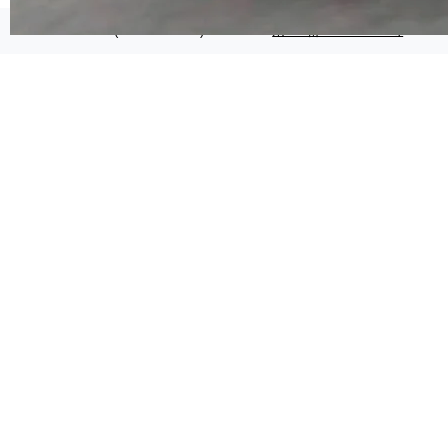
代码检索手段（如关键词匹配、目录遍历）仅能
在语法层面完成文本定位，难以触及代码的语义
©OSCHINA(OSChina.NET)
京ICP备2025119063号
内涵与结构关联，导致开发者使用代码智能体在
理解大规模代码仓时面临显著"代码仓理解"瓶
颈。 代码仓深度理解服务（以下简称" CodeBas
e深度理解服务"）是华为云码道（CodeA...