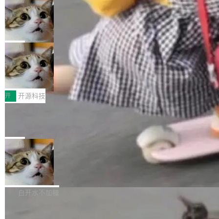
现实 过去两年，CIO们的焦虑清单上多了两项：
设置，如果用布尔值 + 可空字段来表示——bool
个"AI 知识库 + 聊天机器人"——每个大厂都在
一是如何让大模型和智能体应用安全地从PoC走
ean 表示是否可切换，nullable 的默认模式、浅
Deno 团队开源 Celld，可自托管的分
做，没什么新鲜的。 但 Kenton Varda 在 Twitte
向生产，二是如何让测试团队跟得上AI应用...
布式 Durable Objects
色方案、深色方案——会产生大量无意义的组
r 上把事情说清楚了： 今天我们发布了 Cloudfla
Ryan Dahl 领导的 Deno 团队推出了最新开源项
合。方案缺了、配置冲突了、全 null 了。要知道
re OS，一个带连接器的聊天机器人，跟其他所
目 Celld，一个能在自己机器上运行 Cloudflare
局
哪些组合有效，作者说，你得靠"文档、校验、或
有科技公司做的一样。只不过，实际上它不一
Workers 和 Durable Objects 的守护进程。 设
者部落知识"。 换个写法。Rust 的 enum，两个
样。这是 Sandstorm.io 的重制版，我十年前的
鲁大师7月新机性能/流畅/AI榜：vivo夺
计思路很直接：每个对象是一个独立的 SQLite
变体：Switchable...
性能、流畅双第一，三星Galaxy Z系列
那个创业公司。不同的是，这次它构建在 Cloudf
数据库，按名称寻址，复制到你自己的 S3 兼容
2026年7月的手机市场，由于存储等硬件成本暴
新折叠缺席
lare Workers 上——我花了九年时间搭建的平台
存储库里。节点之间只通过这个存储库协调——
增，手机厂商的日子也不好过啊，新机速度明显
开
开源科技
——并且深度集成了 AI。这基本上是我十年秘密
没有控制平面，没有共识协议。每个对象自带一
放缓，因此硝烟味淡了许多。新机参数规格除开
计划的顶峰。 十年前，Ken...
个小型数据库，应用天然按分片构建，单个数据
Zed 推出 DeltaDB，一个记录 commit
高价的三星折叠（三星Galaxy Z Fold8 Ultra / Z
之间所有操作的版本控制系统
库的竞争和爆炸半径问题在设计层面就被消除
Fold8 / Z Flip8）外，其余要么是中低端机器，
Zed 编辑器团队发布了新项目——DeltaDB，一
了。 闲置的 cell 会休眠到几乎不占资源。当 cel
例如iQOO Z11i、REDMI Note 17、REDMI No
个在 git commit 之间记录每一次编辑操作的版
局
l 迁移或唤醒时，新宿主从 S3 恢复 SQLite 数据
te 17 Pro、OPPO K15，要么是vivo X300 E这
本控制系统。目前处于 Early Access 阶段。 De
库继续执行。存储库是持久化的唯一真相...
样的次旗舰。 Galaxy Z Fold8 Ultra / Z Fold8 /
SpaceXAI 单季资本开支达 183 亿美元
ltaDB 的核心思路直接写在 landing page 最显
Z Flip8三款折叠屏新机均在7月22日发布，且全
眼的位置：「Software is made between com
根据风险投资人Tomer Tunguz 博客（VC 分
部搭载骁龙8 Elite Gen5 for Galaxy，它们本该
mits」——软件是在 commit 之间写出来的。git
析）披露的最新分析与第二季度业绩报告，Spac
白开水不加糖
是7月性...
只记录了你提交的最终状态，但真正的工作过程
eXAI在上个季度的总资本支出飙升至183.7亿美
——打字、删改、试错、agent 对话——都在 co
Meta 发布终端编程 Agent“Muse Cod
元。其中，绝大部分资金被直接用于 AI 领域，