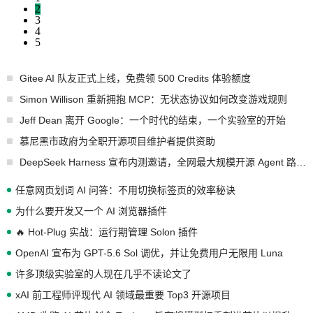
2
3
4
5
Gitee AI 队友正式上线，免费领 500 Credits 体验额度
Simon Willison 重新拥抱 MCP：无状态协议如何改变游戏规则
Jeff Dean 离开 Google：一个时代的结束，一个实验室的开始
慕尼黑市政府为全职开源项目维护者提供资助
DeepSeek Harness 宣布内测邀请，全网最大规模开源 Agent 路演现场诞生
任意网页划词 AI 问答：不用切换标签页的效率秘诀
为什么要开发又一个 AI 浏览器插件
🔥 Hot-Plug 实战：运行期管理 Solon 插件
OpenAI 宣布为 GPT-5.6 Sol 调优，并让免费用户无限用 Luna
许多顶级实验室的人现在几乎不读论文了
xAI 前工程师评现代 AI 领域最重要 Top3 开源项目