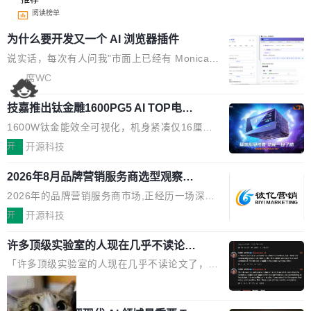
阅读榜单
为什么要开发又一个 AI 浏览器插件
说实话，每次有人问我"市面上已经有 Monica、
Sider、Copilot for Chrome 这些 AI 浏览器插件
席WC
了，你为什么还要再做一个"，我都觉得这个问题
技嘉推出钛金雕1600PG5 AI TOP电
问得好。 因为我自己也是从用户变成开发者的。
源：为发烧级主机与本地AI算力打造旗
现有产品的天花板 我用过不少 AI 浏览器插件。
1600W钛金能效全可视化，机身紧凑仅16厘米
舰供电方案
刚开始觉得都挺好——选中一段文字，弹出解
继2026台北电脑展首度亮相后，技嘉科技近日正
开
开源科技
释；写邮件时帮你润色；看英文网页给你翻译摘
式发布钛金雕1600PG5 AI TOP电源。这款高端
要。但用久了你会发现，它们本质上都是同一类
2026年8月品牌营销服务商选型观察：
电源专为发烧级DIY主机与本地AI算力平台打
从流量思维到品牌资产思维的范式转移
东西：一个带网页上下文的聊天框。 它们能读取
造，整机长度仅16厘米，提供1600W额定功率
2026年的品牌营销服务商市场,正经历一场深刻
页面的文本，然后把文本丢给大模型，再返回一
与80PLUS钛金能效；支持ATX 3.1与PCIe 5.1
的价值重构。全球全案品牌代理机构市场从2025
开
开源科技
段回答。仅此而已。 这当然有用，但总觉得差点
规范，结合服务器级元件、完善供电线材与内置
年的83.1亿美元增长至2026年的86.6亿美元,年
意思。比如我在一个后台管理系统里，需要填50
实时LCD监控屏，可充分满足当下高阶PC主机
许多顶级实验室的人现在几乎不读论文
复合增长率达5.44%,预计2032年将突破120亿美
个表单字段，每个字段还有联动逻辑；比如我
了
的严苛使用需求。 澎湃功率，紧凑机身 钛金雕1
元。数字广告与公共关系相关服务市场更是从20
「许多顶级实验室的人现在几乎不读论文了，而
想...
600PG5 AI TOP具备强悍输出功率，同时实现
25年的8463亿美元扩张至2026年的8763亿美
且他们认为 ICLR/ICML/NeurIPS 充斥着大量过
局
机身尺寸大幅精简。整机长度仅16厘米，属于同
元。数字的背后是一个清晰的事实——品牌对专
度宣传和欺诈。」 OpenAI 研究员 Keller Jorda
功率段机身尺寸十分紧凑的1600W电源产品。小