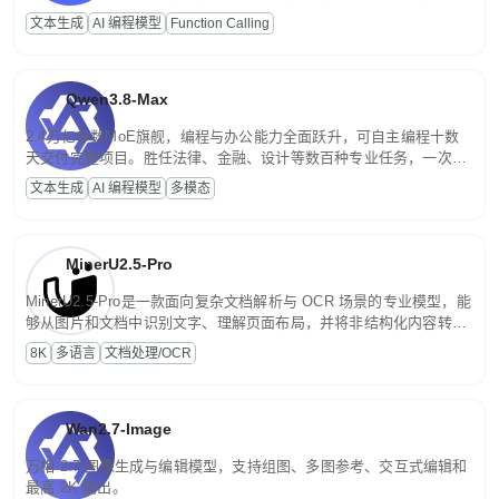
高并发、轻量化任务，适合日常对话、内容创作、基础 RAG、批量
文本生成
AI 编程模型
Function Calling
文案处理等普惠刚需场景。
Qwen3.8-Max
2.4万亿参数MoE旗舰，编程与办公能力全面跃升，可自主编程十数
天交付完整项目。胜任法律、金融、设计等数百种专业任务，一次对
话端到端交付生产级成果。原生视觉理解贯穿规划、执行与验证全流
文本生成
AI 编程模型
多模态
程，支持超长文档与长视频的深度语义解析。长程任务中自主规划与
闭环迭代，持续进化。
MinerU2.5-Pro
MinerU2.5-Pro是一款面向复杂文档解析与 OCR 场景的专业模型，能
够从图片和文档中识别文字、理解页面布局，并将非结构化内容转换
为便于存储、检索和二次处理的结构化结果。
8K
多语言
文档处理/OCR
Wan2.7-Image
万相 2.7 图像生成与编辑模型，支持组图、多图参考、交互式编辑和
最高 2K 输出。