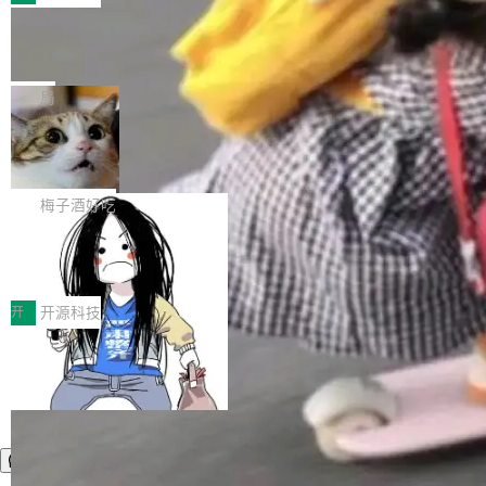
件。 腾讯网平团队在UCL-MPComm中实现了一
型或企业内部部署模型提升研发效率。但随着 AI
各领域的应用成果，覆盖技术底座、行业赋能、
个独立于业务线程的全局通信引擎（Engine），
Coding 从个人辅助工具逐步走向团队级、组织
Jeff Dean 离开 Google：一个时代的结
产品应用、支撑保障、专题等五大方向。深信服
并实...
束，一个实验室的开始
级应用，企业在规模化落地过程中，对安全性、
AI算力网关（AI创新平台）成功入选！ 随着各行
Google 员工编号 20。MapReduce 作者之一。
可控性和代码质量提出了更高要求。 首先是数据
各业的Agent走向规模化建设，算力构成形态逐
Bigtable 作者之一。TensorFlow 的作者之一。
局
安全与合规要求。对于大多数普通研发场景，公
渐丰富，用户关注的重点也在发生变化：不只是
Gemini 的架构师。Google 首席科学家。 Jeff D
有云模型能够满足快速试用和效率提升的需求。
让AI用起来，还要进一步看清混合算力时代下，
🔥 SolonCode v2026.8.4 发布：界面
ean 在 Google 工作了 27 年后，宣布离职。 他
但对于金融、能源、医疗等对数据安全要求较...
字体可调、22 种语言、记忆搜索增强
Token花在哪里、算力是否被充分利用，以及持
不是一个人走。一同离开的还有 Sanjay Ghema
打开终端就能上岗的全中文编码智能体，这一轮
续增长的AI成本该如何优化。 深信服AI算力网关
wat（Google 员工编号 23，Jeff Dean 二十多
把「看得清、用母语、记得住」三件事一次补
梅子酒好吃
正是围绕这些实际问题，从Token治理和成本治
年的编程搭档，MapReduce 和 Bigtable 的共同
齐。 SolonCode 是什么 SolonCode 是杭州无
理两个方面，让用户的每一份算力都看得清、管
作者）、Quoc Le（Google 大脑核心成员，Se
让“代码语义理解”深度释放AI Coding
耳科技研发的企业级终端编码智能体——一位全
得住、用得稳、省得下、更安全！ 一、从现在开
价值潜能：华为云码道（CodeArts）
q2Seq 和 DocAI 的共同发明人）以及 Oriol Vin
中文驱动的数字员工，自主理解需求、规划步
一、代码仓深度理解技术的作用与价值 在软件工
始，Token使用一目...
代码仓技术解析
yals（Gemini 联合负责人，AlphaSta...
骤、编写代码。不挑模型、不挑平台，curl 一行
程实践中，代码仓是企业核心知识资产的主要载
开
开源科技
装完即用。 开源地址：Gitee · GitCode · GitHu
体。企业级代码仓库通常包含数十万乃至数百万
b 安装 支持 Java 8+（8~26）、macOS / Linu
个文件，其规模远超单次模型调用可承载的上下
x / Windows / Harmony PC。 # macOS / Linu
文窗口。随着项目规模的持续扩张与代码历史的
x / Harmony PC curl -fsSL https://solon.noea
不断累积，代码仓中的模块关系、接口契约、业
r.org/solon...
务逻辑等关键信息往往分散于数十乃至数百个文
件之中，形成高度复杂的知识关联网络。传统的