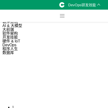
DevOps研发效能
综合
开源资讯
软件资讯
AI & 大模型
大前端
软件架构
开发技能
硬件 & IoT
DevOps
程序人生
数据库
1