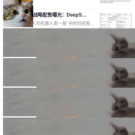
5% RHAE Best@1，超过了 ARC 报告的人类专
覆盖 rust-lang/rust 单一仓库的代码贡献。这不
局
家基线 95.4%。 不是又一个 coding agent 包装
是项目级别的官方立场，目前由五个团队采纳，
宇树科技 IPO 战略配售曝光：DeepSe
器 Prime Agent 的架构和市面上大多数 coding
但它可能是主流开源项目中关于 AI 辅助贡献最
ek 获配 93.3 万股，锁定 36 个月
agent 有本质区别。大多数 agent harness 的设
细致的一份规则。 政策的核心只有一句话：LLM
8月6日晚间，“人形机器人第一股”宇树科技股份
计是基于早期模型的能力—...
可以用来分析、提炼、审阅、建议，但不能用来
有限公司披露IPO发行价格及战略配售结果，杭
白开水不加糖
创作。 具体来说，LLM 生成的代码可以提交，
州深度求索人工智能基础技术研究有限公司（De
但必须满足五个条件：预先安排、非关键、高质
Docker 29.7.2 发布
epSeek）获配93.3399万股，按150.8元/股发行
量、充分测试、充分审查，并且必须披露。LLM
价格计算，认购金额约1.41亿元，股份锁定期为
Docker 29.7.2 现已发布，具体更新内容如下：
不得生成涉及安全性的关键变更，除非作者本身
36个月。 公告显示，本次宇树科技战略配售对
Bug fixes and enhancements 修复多次传递同
白开水不加糖
就是领域专家。即使如此，政策也"强烈不建
象主要包括长期投资机构、与公司业务具有战略
一环境变量时，docker service create和docker
议"这么做。 对于不披露的情况，审核者可以直
合作关系或长期合作愿景的大型企业、科创板保
Apache Fluss 毕业成为顶级项目
service update会发生 panic 的问题。docker/cl
接关闭 PR，无需解释。 政策作者 Jynn Ne...
荐人跟投子公司，以及公司高级管理人员和核心
i#7145 修复了 Docker Engine 29.7.0 中引入的
今年 7 月，Apache Fluss 的毕业提案在 Apach
员工参与设立的专项资产管理计划。其中，Dee
一个回归问题，该问题导致拉取镜像时会拒绝包
e 孵化器项目管理委员会（IPMC）投票中获得
白开水不加糖
pSeek作为与宇树科技具备战略合作关系的企
含绝对 hardlink 目标的镜像（此类镜像由某些镜
全票通过，随后获 Apache 软件基金会董事会批
业，获配股份数量占本次发行数量的2.31%。 除
像构建工具生成）。moby/moby#53305 修复了
马斯克 AI 百科项目 Grokipedia 被曝数
准。今天，Apache 软件基金会正式宣布 Apach
DeepSeek外，腾讯旗下上海启善投资有限公司
月未更新
Docker Engine 29.7.0 中引入的一个回归问
e Fluss 孵化毕业，成为 Apache 顶级项目（TL
埃隆·马斯克推出的AI百科项目 Grokipedia 被曝
获配9...
题，该问题可能导致在旧版 Linux 内核...
P）！这一里程碑不仅标志着 Fluss 迈入新的发
长期停止内容更新，未能实现其作为“AI版维基百
白开水不加糖
展阶段，也将进一步推动流式存储、实时湖仓与
科”替代品的目标。 据 Lawfare 最新调查，自今
AI 数据基础加速融合，为实时数据基础设施的发
Solon I18n：三种解析器，零样板代码
年4月以来，Grokipedia 页面更新功能基本停