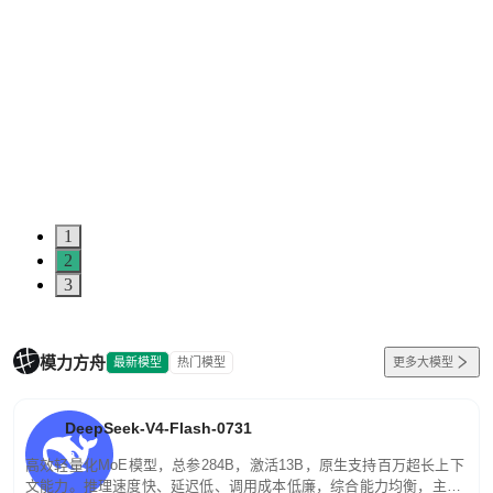
1
2
3
模力方舟
最新模型
热门模型
更多大模型
DeepSeek-V4-Flash-0731
高效轻量化MoE模型，总参284B，激活13B，原生支持百万超长上下
文能力。推理速度快、延迟低、调用成本低廉，综合能力均衡，主打