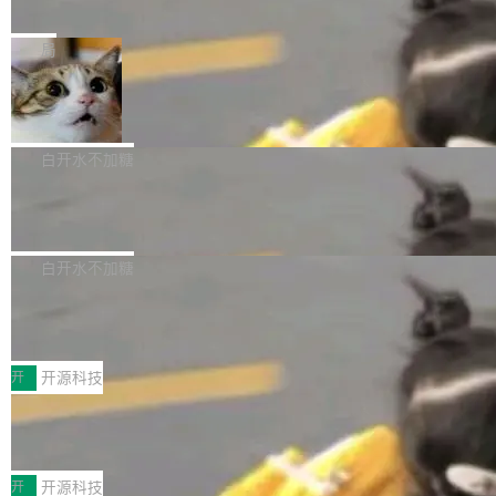
e” 和 Muse Spark 1.2 模型
mmit 之间的空隙里丢失了。 DeltaDB 要做的就
金额高达158.3亿美元，这一单项投入已经逼近
Meta 今天发布了两款 AI 产品：Muse Code，
是把这段空隙补上。 回退到任何一次编辑：Delt
微软同期总资本开支的四成。 与亚马逊、Alpha
一个在终端里运行的编程 agent；Muse Spark
局
aDB 捕获 commit 之间的每一次操作，...
bet、微软以及 Meta 等传统科技巨头相比，Spa
1.2，驱动这个 agent 的新模型。一句话概括：
ceXAI的资金消耗速度尤为引人瞩目。然而，支
美团开源 LoHoSearch，用知识图谱校
你可以用 curl -fsSL https://dev.meta.ai/install.
准 AI 能力认知
撑庞大支出的资金来源却呈现出截然不同的面
sh | bash 安装一个能在大项目里自动规划、写
机器出题的前提，是让机器拥有全局视野。整个
貌。数据显示，微软和 Meta 主要依托充沛的经
代码、验证结果的 AI 终端工具。 据介绍，Muse
构建流程可以分为四个环节：建图 → 控制难度
白开水不加糖
营现金流来覆盖资本开支，其资本支出覆盖率分
Code 是 Meta 的编程 agent 产品。它和市场上
→ 质量把关 → 数据概览。
别达到155% 和106%;而SpaceXAI的经营现金
腾讯开源 UCL-MPComm 通信库
已有的终端编程 agent 在设计理念上有几个明显
流仅能覆盖资本开支的12...
的差异点。 异步后台 agent：Muse Code 有一
腾讯网平团队宣布开源了 UCL-MPComm 通信
个主 agent 循环，外加一组后台 agent。这些后
库，并将作为transport接入Mooncake TENT。
白开水不加糖
台 agent...
该通信库针对AI Memory池化场景的数据传输需
CoStrict入选工信部2025人工智能应用
求进行了深度优化，能够实现数据中心内大规模
典型案例
计算节点间多种内存类型的高性能通信。 UCL-
近日，工信部科技司公示《2025人工智能应用典
MPComm将作为一种传输引擎接入Mooncake T
型案例入选名单》，深信服“面向企业研发场景的
开
开源科技
ENT，实现零拷贝传输性能提升30%、非零拷贝
开源 AI 编程平台 CoStrict 应用”凭借卓越的技术
传输性能最高提升5倍。UCL-MPComm底层基
深信服AI算力网关入选工信部人工智能
创新与落地成效成功入选。 全链路私有化部署，
应用典型案例！
于自研UCL-Engine通信引擎，后续腾讯网平将
助力企业AI研发安全落地 当前，越来越多企业已
前不久，工业和信息化部正式发布《2025年人工
持续开源更多基于UCL-Engine的高性能通信组
经开始引入 AI Coding 工具，通过调用公有云模
智能应用典型案例名单》，集中展示人工智能在
开
开源科技