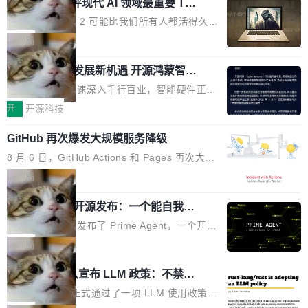
业化营销服务的需求从未如此迫切。 但市场扩容
xAI 前工程师评现代 AI 领域最重要 Top
n 这条推文引发了广泛讨论。他不是在说风凉
巧机身有效提升市面主流标准A...
3 开源项目
的同时,服务商的竞争逻辑正在改变。2026年Top
话，他是说出了一个圈内人尽皆知但很少公开捅
Flash Attention 2 可能比我们所有人都活得久。
Agency年度合辑的观察指出,“产品”这个离消费
破的事实。 Jordan 随后补充了一句软化声明：
这句话不是来自某个技术博客，而是出自 Hieu
局
者最近的载体,在整个品牌营销层面的权重显著变
「我不认为这些会议上大部分论文都在过度宣传
Pham 的一条推文。Hieu Pham 是谁？他是 xAI
高了。全域营销服务商的竞争正在从规模转向深
或造假。问题是，作为读者，如果你筛选出那些
共商智能硬件发展新机遇 开源鸿蒙智能
的早期工程师之一，在 Grok 训练基础设施团队
度,案例厚度、全域覆盖、多线协同...
硬件开发者日杭州站即将举行
看起来最令人兴奋的论文，那它们大部分都是过
工作过。近日他在 X 上发了一条帖子，列出了他
随着万物智联加速深入千行百业，智能硬件正从
度宣传的。」 这才是真正的痛点。不是所有论文
认为现代 AI 领域最重要的三个开源项目。 第一
单点设备迈向智能化、网联化、协同化发展。作
开
开源科技
都有问题，是最吸引眼球的那批论文最有问题。
个名字毫无悬念：Flash Attention 2。 Hieu 的
为面向全场景、跨终端的分布式操作系统，开源
他引用的帖子来自 Mathew Shen，一位 ICLR 2
理由很具体。FA 系列不需要解释，但 FA2 是他
GitHub 再次爆发大规模服务降级
鸿蒙通过统一技术底座和分布式能力，为不同类
026 的读者：「看了篇 ...
认为最重要的一个——复杂度恰到好处，刚好能
型智能设备的开发、连接与互联提供关键支撑，
8 月 6 日，GitHub Actions 和 Pages 再次大规
驱动你去学 CuTe，但还没被那些"邪恶的" Hopp
也为产业链企业探索产品创新与商业增长打开新
模服务降级，Actions 完全不可用超过 5 小时，
局
er++ 优化所淹没，足够容易修改和适配。 更关
的空间。 8月14日，开源鸿蒙智能硬件开发者日
webhook 停发，连自托管 runner 也因调度层故
键的是 FA2 的持久性...
（OHDD：OpenHarmony Hardware Develope
Prime Agent 开源发布：一个能自我改
障无法工作。Pages、Copilot code review、C
进的编程 Agent，ARC-AGI 3 超越人类
r Day）将在杭州启航。活动面向智能硬件产业
opilot coding agent 全部受影响。从检测到完全
Prime Intellect 发布了 Prime Agent，一个开源
专家基线
链企业和开发者，邀请行业专家与资深技术顾
恢复，大约 12 小时。 这是 2026 年 8 月的第六
的编程 Agent Harness，核心设计围绕两个抽
局
问，围绕开源鸿蒙技术能力、设备适配、芯片适
起事故，其中四起与 AI/Copilot 服务相关。 Git
象：Recursive Language Model（RLM）和 C
配、功耗与稳定性调优、兼容性测评及统一互联
Rust 项目团队宣布 LLM 政策：不禁
Hub 员工 kdaigle 在 HN 讨论中贴出了一组数
ontinual Harness。在 ARC-AGI 3 基准测试
等内容展开系统讲解和实战交流，帮助企业进一
止，但你要承认哪些代码不是你写的
据：2025 年全年 10 亿次 commit。现在，每周
上，Prime Agent + Opus 5 的组合达到了 95.
Rust 语言项目正式通过了一项 LLM 使用政策，
步了解开源鸿蒙在智能...
2.75 亿次，全年预计 140 亿次。GitHub...