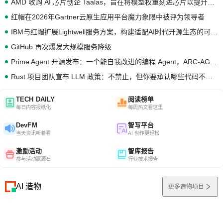
AMD 收购 AI 芯片创企 Taalas，旨在将模型权重刻进芯片以提升推理性能
红帽在2026年Gartner云原生应用平台魔力象限中被评为领导者
IBM与红帽扩展Lightwell服务方案，构建适配AI时代开源生态的可信基础设施
GitHub 再次爆发大规模服务降级
Prime Agent 开源发布：一个能自我改进的编程 Agent，ARC-AGI 3 超越人类专家基线
Rust 项目团队宣布 LLM 政策：不禁止，但你要承认哪些代码不是你写的
TECH DAILY
阅读榜单
每日内容报纸化
每周热文看这里
DevFM
智写平台
当天资讯听着看
AI 创作更轻松
激励活动
智库报告
参与活动赢源石
行业技术报告
AI 造物
更多造物项目