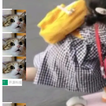
的帖子在 Reddit 火了
式”为主题，直面AI从实验室走向规模化产业落地
有一种东西，一旦用过就回不去了。Alex Fedos
的核心质量命题。会上，《2026智能研发生产力
eev 管它叫"软件设计的基石"。 他说的东西不新
局
工具选型手册》发布，Testin云测的Testin XAge
鲜——代数数据类型（ADT），尤其是和类型
nt智能测试系统入选AI测试领域代表产品。对CI
Cloudflare 开源内部企业 AI 平台 Clou
（sum type）。但他说清楚了一件事：这不是类
dflare OS
O而言，这提示了一个转变：AI测试正在从效率
型系统的学术体操，是日常编码的思维方式。 文
Cloudflare 发布了一个开源项目 Cloudflare O
工具升级为企业的质量基础设施。 CIO面对的新
章从一个简单的例子切入。一个网站的深色主题
S。如果你只看官方博客，你会觉得这是又一
局
现实 过去两年，CIO们的焦虑清单上多了两项：
设置，如果用布尔值 + 可空字段来表示——bool
个"AI 知识库 + 聊天机器人"——每个大厂都在
一是如何让大模型和智能体应用安全地从PoC走
ean 表示是否可切换，nullable 的默认模式、浅
Deno 团队开源 Celld，可自托管的分
做，没什么新鲜的。 但 Kenton Varda 在 Twitte
向生产，二是如何让测试团队跟得上AI应用...
布式 Durable Objects
色方案、深色方案——会产生大量无意义的组
r 上把事情说清楚了： 今天我们发布了 Cloudfla
Ryan Dahl 领导的 Deno 团队推出了最新开源项
合。方案缺了、配置冲突了、全 null 了。要知道
re OS，一个带连接器的聊天机器人，跟其他所
目 Celld，一个能在自己机器上运行 Cloudflare
局
哪些组合有效，作者说，你得靠"文档、校验、或
有科技公司做的一样。只不过，实际上它不一
Workers 和 Durable Objects 的守护进程。 设
者部落知识"。 换个写法。Rust 的 enum，两个
鲁大师7月新机性能/流畅/AI榜：vivo夺
样。这是 Sandstorm.io 的重制版，我十年前的
计思路很直接：每个对象是一个独立的 SQLite
变体：Switchable...
性能、流畅双第一，三星Galaxy Z系列
那个创业公司。不同的是，这次它构建在 Cloudf
数据库，按名称寻址，复制到你自己的 S3 兼容
2026年7月的手机市场，由于存储等硬件成本暴
新折叠缺席
lare Workers 上——我花了九年时间搭建的平台
存储库里。节点之间只通过这个存储库协调——
增，手机厂商的日子也不好过啊，新机速度明显
开
开源科技
——并且深度集成了 AI。这基本上是我十年秘密
没有控制平面，没有共识协议。每个对象自带一
放缓，因此硝烟味淡了许多。新机参数规格除开
计划的顶峰。 十年前，Ken...
Zed 推出 DeltaDB，一个记录 commit
个小型数据库，应用天然按分片构建，单个数据
高价的三星折叠（三星Galaxy Z Fold8 Ultra / Z
之间所有操作的版本控制系统
库的竞争和爆炸半径问题在设计层面就被消除
Fold8 / Z Flip8）外，其余要么是中低端机器，
Zed 编辑器团队发布了新项目——DeltaDB，一
了。 闲置的 cell 会休眠到几乎不占资源。当 cel
例如iQOO Z11i、REDMI Note 17、REDMI No
个在 git commit 之间记录每一次编辑操作的版
局