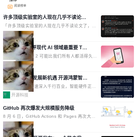
阅读榜单
许多顶级实验室的人现在几乎不读论文
了
「许多顶级实验室的人现在几乎不读论文了，而
且他们认为 ICLR/ICML/NeurIPS 充斥着大量过
局
度宣传和欺诈。」 OpenAI 研究员 Keller Jorda
xAI 前工程师评现代 AI 领域最重要 Top
n 这条推文引发了广泛讨论。他不是在说风凉
3 开源项目
话，他是说出了一个圈内人尽皆知但很少公开捅
Flash Attention 2 可能比我们所有人都活得久。
破的事实。 Jordan 随后补充了一句软化声明：
这句话不是来自某个技术博客，而是出自 Hieu
局
「我不认为这些会议上大部分论文都在过度宣传
Pham 的一条推文。Hieu Pham 是谁？他是 xAI
或造假。问题是，作为读者，如果你筛选出那些
共商智能硬件发展新机遇 开源鸿蒙智能
的早期工程师之一，在 Grok 训练基础设施团队
硬件开发者日杭州站即将举行
看起来最令人兴奋的论文，那它们大部分都是过
工作过。近日他在 X 上发了一条帖子，列出了他
随着万物智联加速深入千行百业，智能硬件正从
度宣传的。」 这才是真正的痛点。不是所有论文
认为现代 AI 领域最重要的三个开源项目。 第一
单点设备迈向智能化、网联化、协同化发展。作
开
开源科技
都有问题，是最吸引眼球的那批论文最有问题。
个名字毫无悬念：Flash Attention 2。 Hieu 的
为面向全场景、跨终端的分布式操作系统，开源
他引用的帖子来自 Mathew Shen，一位 ICLR 2
理由很具体。FA 系列不需要解释，但 FA2 是他
GitHub 再次爆发大规模服务降级
鸿蒙通过统一技术底座和分布式能力，为不同类
026 的读者：「看了篇 ...
认为最重要的一个——复杂度恰到好处，刚好能
型智能设备的开发、连接与互联提供关键支撑，
8 月 6 日，GitHub Actions 和 Pages 再次大规
驱动你去学 CuTe，但还没被那些"邪恶的" Hopp
也为产业链企业探索产品创新与商业增长打开新
模服务降级，Actions 完全不可用超过 5 小时，
局
er++ 优化所淹没，足够容易修改和适配。 更关
的空间。 8月14日，开源鸿蒙智能硬件开发者日
webhook 停发，连自托管 runner 也因调度层故
键的是 FA2 的持久性...