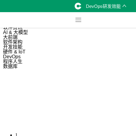
DevOps研发效能
综合
开源资讯
软件资讯
AI & 大模型
大前端
软件架构
开发技能
硬件 & IoT
DevOps
程序人生
数据库
1