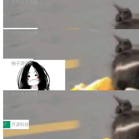
一个回归问题，该问题导致拉取镜像时会拒绝包
e 孵化器项目管理委员会（IPMC）投票中获得
白开水不加糖
pSeek作为与宇树科技具备战略合作关系的企
含绝对 hardlink 目标的镜像（此类镜像由某些镜
全票通过，随后获 Apache 软件基金会董事会批
业，获配股份数量占本次发行数量的2.31%。 除
马斯克 AI 百科项目 Grokipedia 被曝数
像构建工具生成）。moby/moby#53305 修复了
准。今天，Apache 软件基金会正式宣布 Apach
DeepSeek外，腾讯旗下上海启善投资有限公司
月未更新
Docker Engine 29.7.0 中引入的一个回归问
e Fluss 孵化毕业，成为 Apache 顶级项目（TL
埃隆·马斯克推出的AI百科项目 Grokipedia 被曝
获配9...
题，该问题可能导致在旧版 Linux 内核...
P）！这一里程碑不仅标志着 Fluss 迈入新的发
长期停止内容更新，未能实现其作为“AI版维基百
白开水不加糖
展阶段，也将进一步推动流式存储、实时湖仓与
科”替代品的目标。 据 Lawfare 最新调查，自今
AI 数据基础加速融合，为实时数据基础设施的发
Solon I18n：三种解析器，零样板代码
年4月以来，Grokipedia 页面更新功能基本停
展开启新的篇章。
滞，过去三个月内没有任何条目完成更新，用户
如果你在 Spring Boot 里做过国际化，流程大概
提交的编辑请求也长期处于待处理状态。 Groki
是这样的：配 MessageSource 的 Bean、写 R
梅子酒好吃
pedia 于去年底上线，定位为由人工智能生成内
eloadableResourceBundleMessageSource、
容的百科平台，被马斯克视为传统众包百科网站
Apache Doris 4.1 全面增强 Iceberg：
声明 LocaleResolver、注册 LocaleChangeInt
支持 UPDATE、MERGE INTO 与 Iceb
维基百科的替代方案。Lawfare 调查发现，无论
erceptor…五六步之后才能看到第一行翻译文
Apache Doris 4.1 要补齐的，正是缺失的那一
erg V3
热门页面还是低关注度页面，均未出现近期更
本。 Solon 换了个方式。整个 i18n 模块围绕三
半。在已有查询能力的基础上，Doris 进一步支
白开水不加糖
新，相关问题并非局限于特定领域，而是在不同
个解析器、一个注解、一个工具类展开——没有
持了 UPDATE、DELETE、MERGE INTO 等数
主题和访问量页面中普遍存在。 调查人员最初认
XML、没有拦截器注册、没有样板配置。 资源
Testin XAgent：CIO智能测试落地指南
据修改操作、完整的表结构管理与分区演进，以
为，Grokipedia可能只是限...
文件的约定 把文件放到 resources/i18n/ 下： r
及 rewrite_data_files、expire_snapshots 等日
7月30日，TiD2026质量竞争力大会在北京中关
esources/i18n/messages.properties ...
常维护操作，并完整支持 Iceberg V3 格式。
村国家自主创新示范区会议中心开幕。本届大会
开
开源科技
由中关村智联软件服务业质量创新联盟主办，以
让非法状态不可表示：一篇关于 ADT
“智构可信·质创未来——AI原生时代的质量新范