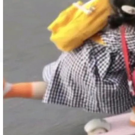
境、兼容场景、一键直出”。 Hy ASR 3.0 previe
w 不要求标准普通话，方言识别覆盖粤语、吴语
等 10 大方言片区和 20 余个二级小片区。在开
源评测集中，Hy ASR 3.0 preview 在多语种的
WER（...
©OSCHINA(OSChina.NET)
京ICP备2025119063号