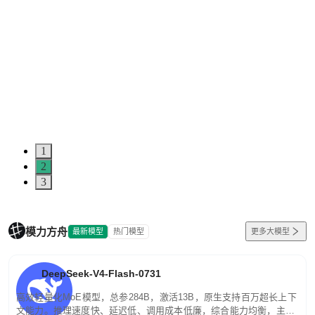
1
2
3
模力方舟
最新模型
热门模型
更多大模型
DeepSeek-V4-Flash-0731
高效轻量化MoE模型，总参284B，激活13B，原生支持百万超长上下
文能力。推理速度快、延迟低、调用成本低廉，综合能力均衡，主打