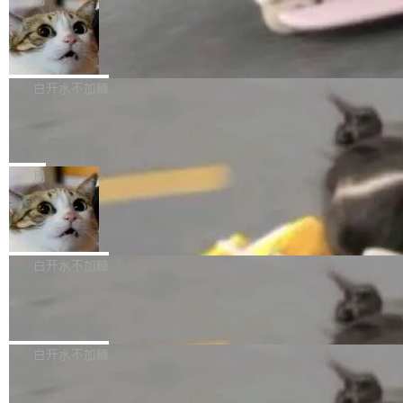
l 迁移或唤醒时，新宿主从 S3 恢复 SQLite 数据
te 17 Pro、OPPO K15，要么是vivo X300 E这
本控制系统。目前处于 Early Access 阶段。 De
库继续执行。存储库是持久化的唯一真相...
样的次旗舰。 Galaxy Z Fold8 Ultra / Z Fold8 /
SpaceXAI 单季资本开支达 183 亿美元
ltaDB 的核心思路直接写在 landing page 最显
Z Flip8三款折叠屏新机均在7月22日发布，且全
眼的位置：「Software is made between com
根据风险投资人Tomer Tunguz 博客（VC 分
部搭载骁龙8 Elite Gen5 for Galaxy，它们本该
mits」——软件是在 commit 之间写出来的。git
析）披露的最新分析与第二季度业绩报告，Spac
白开水不加糖
是7月性...
只记录了你提交的最终状态，但真正的工作过程
eXAI在上个季度的总资本支出飙升至183.7亿美
——打字、删改、试错、agent 对话——都在 co
Meta 发布终端编程 Agent“Muse Cod
元。其中，绝大部分资金被直接用于 AI 领域，
e” 和 Muse Spark 1.2 模型
mmit 之间的空隙里丢失了。 DeltaDB 要做的就
金额高达158.3亿美元，这一单项投入已经逼近
Meta 今天发布了两款 AI 产品：Muse Code，
是把这段空隙补上。 回退到任何一次编辑：Delt
微软同期总资本开支的四成。 与亚马逊、Alpha
一个在终端里运行的编程 agent；Muse Spark
局
aDB 捕获 commit 之间的每一次操作，...
bet、微软以及 Meta 等传统科技巨头相比，Spa
1.2，驱动这个 agent 的新模型。一句话概括：
ceXAI的资金消耗速度尤为引人瞩目。然而，支
美团开源 LoHoSearch，用知识图谱校
你可以用 curl -fsSL https://dev.meta.ai/install.
准 AI 能力认知
撑庞大支出的资金来源却呈现出截然不同的面
sh | bash 安装一个能在大项目里自动规划、写
机器出题的前提，是让机器拥有全局视野。整个
貌。数据显示，微软和 Meta 主要依托充沛的经
代码、验证结果的 AI 终端工具。 据介绍，Muse
构建流程可以分为四个环节：建图 → 控制难度
白开水不加糖
营现金流来覆盖资本开支，其资本支出覆盖率分
Code 是 Meta 的编程 agent 产品。它和市场上
→ 质量把关 → 数据概览。
别达到155% 和106%;而SpaceXAI的经营现金
已有的终端编程 agent 在设计理念上有几个明显
腾讯开源 UCL-MPComm 通信库
流仅能覆盖资本开支的12...
的差异点。 异步后台 agent：Muse Code 有一
腾讯网平团队宣布开源了 UCL-MPComm 通信
个主 agent 循环，外加一组后台 agent。这些后
库，并将作为transport接入Mooncake TENT。
白开水不加糖
台 agent...
该通信库针对AI Memory池化场景的数据传输需
CoStrict入选工信部2025人工智能应用
求进行了深度优化，能够实现数据中心内大规模