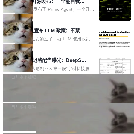
（OHDD：OpenHarmony Hardware Develope
Prime Agent 开源发布：一个能自我改
障无法工作。Pages、Copilot code review、C
进的编程 Agent，ARC-AGI 3 超越人类
r Day）将在杭州启航。活动面向智能硬件产业
opilot coding agent 全部受影响。从检测到完全
Prime Intellect 发布了 Prime Agent，一个开源
专家基线
链企业和开发者，邀请行业专家与资深技术顾
恢复，大约 12 小时。 这是 2026 年 8 月的第六
的编程 Agent Harness，核心设计围绕两个抽
局
问，围绕开源鸿蒙技术能力、设备适配、芯片适
起事故，其中四起与 AI/Copilot 服务相关。 Git
象：Recursive Language Model（RLM）和 C
配、功耗与稳定性调优、兼容性测评及统一互联
Hub 员工 kdaigle 在 HN 讨论中贴出了一组数
Rust 项目团队宣布 LLM 政策：不禁
ontinual Harness。在 ARC-AGI 3 基准测试
等内容展开系统讲解和实战交流，帮助企业进一
止，但你要承认哪些代码不是你写的
据：2025 年全年 10 亿次 commit。现在，每周
上，Prime Agent + Opus 5 的组合达到了 95.
Rust 语言项目正式通过了一项 LLM 使用政策，
步了解开源鸿蒙在智能...
2.75 亿次，全年预计 140 亿次。GitHub...
5% RHAE Best@1，超过了 ARC 报告的人类专
覆盖 rust-lang/rust 单一仓库的代码贡献。这不
局
家基线 95.4%。 不是又一个 coding agent 包装
是项目级别的官方立场，目前由五个团队采纳，
器 Prime Agent 的架构和市面上大多数 coding
宇树科技 IPO 战略配售曝光：DeepSe
但它可能是主流开源项目中关于 AI 辅助贡献最
ek 获配 93.3 万股，锁定 36 个月
agent 有本质区别。大多数 agent harness 的设
细致的一份规则。 政策的核心只有一句话：LLM
8月6日晚间，“人形机器人第一股”宇树科技股份
计是基于早期模型的能力—...
可以用来分析、提炼、审阅、建议，但不能用来
有限公司披露IPO发行价格及战略配售结果，杭
白开水不加糖
创作。 具体来说，LLM 生成的代码可以提交，
州深度求索人工智能基础技术研究有限公司（De
但必须满足五个条件：预先安排、非关键、高质
Docker 29.7.2 发布
epSeek）获配93.3399万股，按150.8元/股发行
量、充分测试、充分审查，并且必须披露。LLM
价格计算，认购金额约1.41亿元，股份锁定期为
Docker 29.7.2 现已发布，具体更新内容如下：
不得生成涉及安全性的关键变更，除非作者本身
36个月。 公告显示，本次宇树科技战略配售对
Bug fixes and enhancements 修复多次传递同
白开水不加糖
就是领域专家。即使如此，政策也"强烈不建
象主要包括长期投资机构、与公司业务具有战略
一环境变量时，docker service create和docker
议"这么做。 对于不披露的情况，审核者可以直
Apache Fluss 毕业成为顶级项目
合作关系或长期合作愿景的大型企业、科创板保
service update会发生 panic 的问题。docker/cl
接关闭 PR，无需解释。 政策作者 Jynn Ne...
荐人跟投子公司，以及公司高级管理人员和核心
i#7145 修复了 Docker Engine 29.7.0 中引入的
今年 7 月，Apache Fluss 的毕业提案在 Apach
员工参与设立的专项资产管理计划。其中，Dee