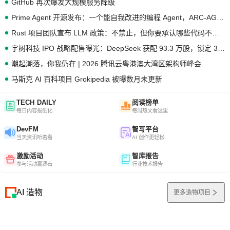
GitHub 再次爆发大规模服务降级
Prime Agent 开源发布：一个能自我改进的编程 Agent，ARC-AGI 3 超越人类专家基线
Rust 项目团队宣布 LLM 政策：不禁止，但你要承认哪些代码不是你写的
宇树科技 IPO 战略配售曝光：DeepSeek 获配 93.3 万股，锁定 36 个月
潮起潮落，你我仍在 | 2026 腾讯云粤港澳大湾区架构师峰会
马斯克 AI 百科项目 Grokipedia 被曝数月未更新
TECH DAILY
阅读榜单
每日内容报纸化
每周热文看这里
DevFM
智写平台
当天资讯听着看
AI 创作更轻松
激励活动
智库报告
参与活动赢源石
行业技术报告
AI 造物
更多造物项目