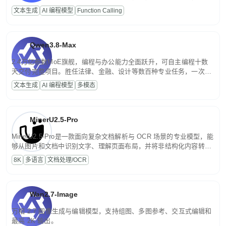
高并发、轻量化任务，适合日常对话、内容创作、基础 RAG、批量
文本生成
AI 编程模型
Function Calling
文案处理等普惠刚需场景。
Qwen3.8-Max
2.4万亿参数MoE旗舰，编程与办公能力全面跃升，可自主编程十数
天交付完整项目。胜任法律、金融、设计等数百种专业任务，一次对
话端到端交付生产级成果。原生视觉理解贯穿规划、执行与验证全流
文本生成
AI 编程模型
多模态
程，支持超长文档与长视频的深度语义解析。长程任务中自主规划与
闭环迭代，持续进化。
MinerU2.5-Pro
MinerU2.5-Pro是一款面向复杂文档解析与 OCR 场景的专业模型，能
够从图片和文档中识别文字、理解页面布局，并将非结构化内容转换
为便于存储、检索和二次处理的结构化结果。
8K
多语言
文档处理/OCR
Wan2.7-Image
万相 2.7 图像生成与编辑模型，支持组图、多图参考、交互式编辑和
最高 2K 输出。