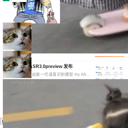
装完即用。 开源地址：Gitee · GitCode · GitHu
体。企业级代码仓库通常包含数十万乃至数百万
b 安装 支持 Java 8+（8~26）、macOS / Linu
一条“删库”命令跑 17 小时，算法工程
个文件，其规模远超单次模型调用可承载的上下
师删光 89TB 数据只为干私活
x / Windows / Harmony PC。 # macOS / Linu
文窗口。随着项目规模的持续扩张与代码历史的
最高人民检察院8月4日公布了一起案件：北京一
x / Harmony PC curl -fsSL https://solon.noea
不断累积，代码仓中的模块关系、接口契约、业
名90后算法工程师王某，为了给自己接的私活腾
局
r.org/solon...
务逻辑等关键信息往往分散于数十乃至数百个文
服务器空间，删光了公司AI游戏部门的全部核心
件之中，形成高度复杂的知识关联网络。传统的
Cloudflare 分享推理优化实践：KV ca
数据。 王某2024年1月入职东城区某科技公司AI
che 量化 + 权重压缩，吞吐量提升 4
代码检索手段（如关键词匹配、目录遍历）仅能
短剧部门，有互联网大厂背景。在公司内部架构
Kimi 和 GLM 是当前最强的大模型系列之一，但
1%，成本降 30%
在语法层面完成文本定位，难以触及代码的语义
调整期间，部门三次通知全员将数据从A集群迁
它们有一个共同的问题：太吃显存了。月之暗面
局
内涵与结构关联，导致开发者使用代码智能体在
移到B集群，王某都回复了"收到"。 他没有迁移
的 Kimi K 系列和智谱的 GLM 都是长上下文、M
理解大规模代码仓时面临显著"代码仓理解"瓶
数据。2024年9月3日下午4点，他使用此前登录
腾讯混元 Hy ASR3.0preview 发布
oE 架构的大模型，好用到让人上瘾，但 GPU 显
颈。 代码仓深度理解服务（以下简称" CodeBas
的账号密码进入A集群，输入了一条被程序员圈
存永远不够用。 Cloudflare 的 Workers AI 团队
腾讯混元正式推出新一代语音识别模型 Hy ASR
e深度理解服务"）是华为云码道（CodeA...
称为"删库跑路"的命令——最高管理员权限、无
一直在跑这些模型的推理。他们在官方博客上发
3.0preview。基于最新一代大语言模型 Hy3 的
白开水不加糖
需确认、强制递归删除。17个小时后，运维人员
了一篇技术文章，详细拆解了三种让大模型在 G
语言理解能力，以及融合了高精度语音识别与深
发现异常并中止进程时，89TB数据已经没了。
PU 上跑得更省、更快的技术手段——KV cache
度语义理解能力，实现了语音识别能力的全面升
删掉的是AI游戏部门的全部开发文件，包括公司
量化、模型权重压缩、以及共享 KV cache 的完
级。 根据介绍，Hy ASR3.0preview 目标在于：
自研的多个文生3D和...
整性保护。效果是：吞吐量提升 41%，每 token
让语音识别不再只是听清，而是真正听懂。通过
成本降低 30%，精度不变。 FP8 省的不仅是显
先理解你的语境和意图，再把准确的文字直接给
存 KV cache 是推理时最吃显...
到你。从“逐字转写、单点优化”演进为“理解语