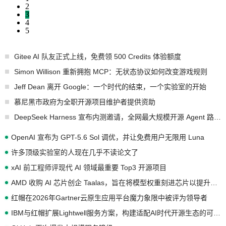
2
3
4
5
Gitee AI 队友正式上线，免费领 500 Credits 体验额度
Simon Willison 重新拥抱 MCP：无状态协议如何改变游戏规则
Jeff Dean 离开 Google：一个时代的结束，一个实验室的开始
慕尼黑市政府为全职开源项目维护者提供资助
DeepSeek Harness 宣布内测邀请，全网最大规模开源 Agent 路演现场诞生
OpenAI 宣布为 GPT-5.6 Sol 调优，并让免费用户无限用 Luna
许多顶级实验室的人现在几乎不读论文了
xAI 前工程师评现代 AI 领域最重要 Top3 开源项目
AMD 收购 AI 芯片创企 Taalas，旨在将模型权重刻进芯片以提升推理性能
红帽在2026年Gartner云原生应用平台魔力象限中被评为领导者
IBM与红帽扩展Lightwell服务方案，构建适配AI时代开源生态的可信基础设施