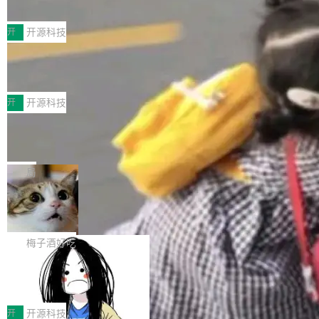
典型案例
计算节点间多种内存类型的高性能通信。 UCL-
近日，工信部科技司公示《2025人工智能应用典
MPComm将作为一种传输引擎接入Mooncake T
型案例入选名单》，深信服“面向企业研发场景的
开
开源科技
ENT，实现零拷贝传输性能提升30%、非零拷贝
开源 AI 编程平台 CoStrict 应用”凭借卓越的技术
传输性能最高提升5倍。UCL-MPComm底层基
深信服AI算力网关入选工信部人工智能
创新与落地成效成功入选。 全链路私有化部署，
应用典型案例！
于自研UCL-Engine通信引擎，后续腾讯网平将
助力企业AI研发安全落地 当前，越来越多企业已
前不久，工业和信息化部正式发布《2025年人工
持续开源更多基于UCL-Engine的高性能通信组
经开始引入 AI Coding 工具，通过调用公有云模
智能应用典型案例名单》，集中展示人工智能在
开
开源科技
件。 腾讯网平团队在UCL-MPComm中实现了一
型或企业内部部署模型提升研发效率。但随着 AI
各领域的应用成果，覆盖技术底座、行业赋能、
个独立于业务线程的全局通信引擎（Engine），
Jeff Dean 离开 Google：一个时代的结
Coding 从个人辅助工具逐步走向团队级、组织
产品应用、支撑保障、专题等五大方向。深信服
并实...
束，一个实验室的开始
级应用，企业在规模化落地过程中，对安全性、
AI算力网关（AI创新平台）成功入选！ 随着各行
Google 员工编号 20。MapReduce 作者之一。
可控性和代码质量提出了更高要求。 首先是数据
各业的Agent走向规模化建设，算力构成形态逐
Bigtable 作者之一。TensorFlow 的作者之一。
局
安全与合规要求。对于大多数普通研发场景，公
渐丰富，用户关注的重点也在发生变化：不只是
Gemini 的架构师。Google 首席科学家。 Jeff D
有云模型能够满足快速试用和效率提升的需求。
🔥 SolonCode v2026.8.4 发布：界面
让AI用起来，还要进一步看清混合算力时代下，
ean 在 Google 工作了 27 年后，宣布离职。 他
但对于金融、能源、医疗等对数据安全要求较...
字体可调、22 种语言、记忆搜索增强
Token花在哪里、算力是否被充分利用，以及持
不是一个人走。一同离开的还有 Sanjay Ghema
打开终端就能上岗的全中文编码智能体，这一轮
续增长的AI成本该如何优化。 深信服AI算力网关
wat（Google 员工编号 23，Jeff Dean 二十多
把「看得清、用母语、记得住」三件事一次补
梅子酒好吃
正是围绕这些实际问题，从Token治理和成本治
年的编程搭档，MapReduce 和 Bigtable 的共同
齐。 SolonCode 是什么 SolonCode 是杭州无
理两个方面，让用户的每一份算力都看得清、管
作者）、Quoc Le（Google 大脑核心成员，Se
让“代码语义理解”深度释放AI Coding
耳科技研发的企业级终端编码智能体——一位全
得住、用得稳、省得下、更安全！ 一、从现在开
价值潜能：华为云码道（CodeArts）
q2Seq 和 DocAI 的共同发明人）以及 Oriol Vin
中文驱动的数字员工，自主理解需求、规划步
一、代码仓深度理解技术的作用与价值 在软件工
始，Token使用一目...
代码仓技术解析
yals（Gemini 联合负责人，AlphaSta...
骤、编写代码。不挑模型、不挑平台，curl 一行
程实践中，代码仓是企业核心知识资产的主要载
开
开源科技