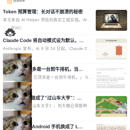
阅读榜单
Token 预算管理：长对话不崩溃的秘密
本文来自 AI Helper 项目的真实工程实践。AI H
elper 是一个开源的 Chrome 智能助手扩展，采
席WC
用 ReAct 推理循环架构，内置 44 个工具，支持
Claude Code 将自动模式设为默认，称
多轮工具调用和复杂任务拆解。 问题：多轮推理
人类审批只抓到 13.6% 危险命令
的 Token 雪崩 ReAct 架构的核心是"推理-行动-
Anthropic 宣布，从 8 月 14 日起，Claude Cod
观察"循环。每一轮循环，AI 调用工具、拿到结
e 在 Pro、Max、Team 计划上将默认启用自动
局
果、把结果追加到消息历史中。一个复杂任务可
模式（auto mode）。这个决定背后，是两组让
能跑十几轮甚至几十轮，每轮的工具结果（页面
AI 辅助编程顶多是一台煎牛排机，当不
人不安的数据。 第一组：人类审批到底有多不靠
了厨师
HTML、搜索结果、文件内容）动辄几千 token
谱？Anthropic 在 1053 名付费用户中做了一项
「AI 不是厨师。它顶多是一台煎牛排机。」 Ser
s。 问题来了：随着轮次增加，消息历史不断膨
对照实验，人为审核只抓到了 13.6% 的危险命
hii Sydorets 写了一篇博客，把 AI 辅助编程比作
局
胀，总 Token 量逼近模型的上下文窗口上限。
令，而自动模式抓到了 89%。自动模式拦截了 8
煎牛排——任何人都能把肉扔进锅里弄熟，但要
一旦超限，要么 API 直接报错，要么模型开
00 条人类审批通过的指令，人类只拦截了 6 条
他把芯片制造做成了“过山车大亨”：一
稳定产出真正好的结果，需要真正的理解。机器
始"遗忘"...
个浏览器里的半导体工厂
自动模式放过的指令。更令人担忧的是，随着会
能按食谱重复操作、规模化产出，但它不知道你
如果你玩过《过山车大亨》，你大概记得那种俯
话变长，人类的检测率从早期的约 17% 下降到
脑子里到底想要什么，除非你把想法翻译成明确
瞰视角——小人在公园里走来走去，游乐设施运
局
50 轮后的约 5%——人会疲劳，机器不会。 第
的需求。 文章的核心论点很简单：AI 让你更
转着，一切都在你的注视下运行。现在想象同样
二组：出了事有多严重？在 5-6 月标记的...
快，但快不等于好。 它能自动化重复劳动、生成
一名开发者将 Android 手机换成了 Lin
的视角，但公园里不是过山车，而是一座完整的