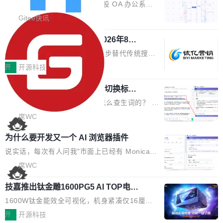
业固有认知重构等议题展开跨界对话，聚焦行业
统
「应用」，它是一个运行在浏览器引擎里的网
答卷安全性；同时升级考试能力，完善填空题判
勾股 OA v6.0.2 已经发布。 勾股 OA 办公系统
真实痛点与突破方向...
页，外面套了一层 Windows 的壳。 WebView2
分、防切屏等功能体验，并优化多项产品细节，
是一款简单实用的开源的企业办公系统。系统集
Gitee快讯
本身就是个内存大户。它加载了完整的 Edge 渲
提升整体使用体验。 新增功能 01. 新增验证手
成了系统设置、附件管理、人事管理、行政管
染引擎，包括 JavaScript 引擎...
机号后查看、修改已答问卷功能 02. 新增填空题
942亿赛道如何选对伙伴？2026年8月G
理、消息管理、资产管理、企业公告、知识网
EO公司推荐
判分功能 03. 添加协作管理员支持树形结构选择
盘、审批流程设置、办公审批、工作计划、工作
当DeepSeek、豆包等大模型逐步替代传统搜索
体验优化与修复 •页面与体验优化 优化工作台首
汇报、工作日志、日常办公、财务管理、客户管
成为用户获取信息的主要入口,品牌竞争的逻辑变
开
开源科技
页 UI 展示效果，提升页面使用体验。 优化防切
理、合同管理、项目管理、任务管理等功能模
了:不再是争抢关键词排名,而是想办法进入AI脱
屏提醒规则，调整为每次切屏均触发提示，提升
块。系统简约，易于功能扩展，方便二次开发，
任意网页划词 AI 问答：不用切换标签页
口而出的那个答案。"GEO公司推荐"这个搜索词
考试规范性。 优化登录状...
的效率秘诀
可以用来做日常 OA，CRM，ERP，业务管理等
背后,折射的是企业面对新兴服务赛道时的集体困
看英文技术文档的时候，你是怎么查生词的？ 我
系统。 勾股OA6.0.2版本主要是对勾股OA 6第
惑——该信谁、看什么、怎么选。 据易观分析
猜大多数人的流程是：选中单词 → Ctrl+C → 切
席WC
一个大版本发布的部分功能细节优化和bug问题
《中国GEO市场产业图谱》数据,2026年中国GE
到翻译标签页 → Ctrl+V → 看翻译 → 切回原
修复的版本，具体更新日志如下： 1、补全新版
为什么要开发又一个 AI 浏览器插件
O行业规模预计达942亿元,同比增长169.7%。G
文。遇到不懂的代码片段，再切到 ChatGPT 问
本的各个审批类型的审批单导出 2、优化各个审
artner同期预测,传统搜索引擎访问量年内将下滑
一下。来回切换几次，思路早断了。 今天介绍的
说实话，每次有人问我"市面上已经有 Monica、
核反确认审批的逻辑，使...
25%,AI载体流量占比突破40%;埃森哲2025年中
开源 Chrome 扩展 AI Helper，有一个划词浮动
Sider、Copilot for Chrome 这些 AI 浏览器插件
席WC
国消费者调研则指出,37%的用户在有明确购买需
工具栏功能，能让你在任意网页选中文本就直接
了，你为什么还要再做一个"，我都觉得这个问题
求时倾向于先问AI。几组数据指向一致:GEO已
技嘉推出钛金雕1600PG5 AI TOP电
用 AI，完全不用切换标签页。 划词工具栏是什
问得好。 因为我自己也是从用户变成开发者的。
从营销"加分项"变成品牌在AI时...
源：为发烧级主机与本地AI算力打造旗
么 安装 AI Helper 后，在任意网页选中文本，选
现有产品的天花板 我用过不少 AI 浏览器插件。
1600W钛金能效全可视化，机身紧凑仅16厘米
舰供电方案
区旁边会自动浮现一个工具栏： 工具 功能 典型
刚开始觉得都挺好——选中一段文字，弹出解
继2026台北电脑展首度亮相后，技嘉科技近日正
开
开源科技
场景 AI 搜索 联网搜索相关信息 看到陌生概念，