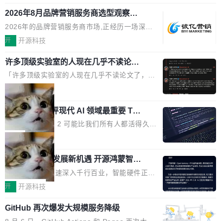
释；写邮件时帮你润色；看英文网页给你翻译摘
式发布钛金雕1600PG5 AI TOP电源。这款高端
想快速了解背景 解释 让 AI 解释选中文本 读到
要。但用久了你会发现，它们本质上都是同一类
2026年8月品牌营销服务商选型观察：
电源专为发烧级DIY主机与本地AI算力平台打
费解...
从流量思维到品牌资产思维的范式转移
东西：一个带网页上下文的聊天框。 它们能读取
造，整机长度仅16厘米，提供1600W额定功率
2026年的品牌营销服务商市场,正经历一场深刻
页面的文本，然后把文本丢给大模型，再返回一
与80PLUS钛金能效；支持ATX 3.1与PCIe 5.1
的价值重构。全球全案品牌代理机构市场从2025
开
开源科技
段回答。仅此而已。 这当然有用，但总觉得差点
规范，结合服务器级元件、完善供电线材与内置
年的83.1亿美元增长至2026年的86.6亿美元,年
意思。比如我在一个后台管理系统里，需要填50
实时LCD监控屏，可充分满足当下高阶PC主机
许多顶级实验室的人现在几乎不读论文
复合增长率达5.44%,预计2032年将突破120亿美
个表单字段，每个字段还有联动逻辑；比如我
了
的严苛使用需求。 澎湃功率，紧凑机身 钛金雕1
元。数字广告与公共关系相关服务市场更是从20
「许多顶级实验室的人现在几乎不读论文了，而
想...
600PG5 AI TOP具备强悍输出功率，同时实现
25年的8463亿美元扩张至2026年的8763亿美
且他们认为 ICLR/ICML/NeurIPS 充斥着大量过
局
机身尺寸大幅精简。整机长度仅16厘米，属于同
元。数字的背后是一个清晰的事实——品牌对专
度宣传和欺诈。」 OpenAI 研究员 Keller Jorda
功率段机身尺寸十分紧凑的1600W电源产品。小
业化营销服务的需求从未如此迫切。 但市场扩容
xAI 前工程师评现代 AI 领域最重要 Top
n 这条推文引发了广泛讨论。他不是在说风凉
巧机身有效提升市面主流标准A...
3 开源项目
的同时,服务商的竞争逻辑正在改变。2026年Top
话，他是说出了一个圈内人尽皆知但很少公开捅
Flash Attention 2 可能比我们所有人都活得久。
Agency年度合辑的观察指出,“产品”这个离消费
破的事实。 Jordan 随后补充了一句软化声明：
这句话不是来自某个技术博客，而是出自 Hieu
局
者最近的载体,在整个品牌营销层面的权重显著变
「我不认为这些会议上大部分论文都在过度宣传
Pham 的一条推文。Hieu Pham 是谁？他是 xAI
高了。全域营销服务商的竞争正在从规模转向深
或造假。问题是，作为读者，如果你筛选出那些
共商智能硬件发展新机遇 开源鸿蒙智能
的早期工程师之一，在 Grok 训练基础设施团队
度,案例厚度、全域覆盖、多线协同...
硬件开发者日杭州站即将举行
看起来最令人兴奋的论文，那它们大部分都是过
工作过。近日他在 X 上发了一条帖子，列出了他
随着万物智联加速深入千行百业，智能硬件正从
度宣传的。」 这才是真正的痛点。不是所有论文
认为现代 AI 领域最重要的三个开源项目。 第一
单点设备迈向智能化、网联化、协同化发展。作
开
开源科技
都有问题，是最吸引眼球的那批论文最有问题。
个名字毫无悬念：Flash Attention 2。 Hieu 的
为面向全场景、跨终端的分布式操作系统，开源
他引用的帖子来自 Mathew Shen，一位 ICLR 2
理由很具体。FA 系列不需要解释，但 FA2 是他
GitHub 再次爆发大规模服务降级
鸿蒙通过统一技术底座和分布式能力，为不同类
026 的读者：「看了篇 ...
认为最重要的一个——复杂度恰到好处，刚好能
型智能设备的开发、连接与互联提供关键支撑，