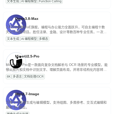
文本生成
AI 编程模型
Function Calling
文案处理等普惠刚需场景。
Qwen3.8-Max
2.4万亿参数MoE旗舰，编程与办公能力全面跃升，可自主编程十数
天交付完整项目。胜任法律、金融、设计等数百种专业任务，一次对
话端到端交付生产级成果。原生视觉理解贯穿规划、执行与验证全流
文本生成
AI 编程模型
多模态
程，支持超长文档与长视频的深度语义解析。长程任务中自主规划与
闭环迭代，持续进化。
MinerU2.5-Pro
MinerU2.5-Pro是一款面向复杂文档解析与 OCR 场景的专业模型，能
够从图片和文档中识别文字、理解页面布局，并将非结构化内容转换
为便于存储、检索和二次处理的结构化结果。
8K
多语言
文档处理/OCR
Wan2.7-Image
万相 2.7 图像生成与编辑模型，支持组图、多图参考、交互式编辑和
最高 2K 输出。