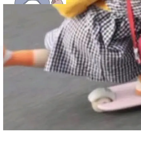
esources/i18n/messages.properties ...
©OSCHINA(OSChina.NET)
京ICP备2025119063号