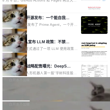
8 月 6 日，GitHub Actions 和 Pages 再次大规
驱动你去学 CuTe，但还没被那些"邪恶的" Hopp
也为产业链企业探索产品创新与商业增长打开新
模服务降级，Actions 完全不可用超过 5 小时，
局
er++ 优化所淹没，足够容易修改和适配。 更关
的空间。 8月14日，开源鸿蒙智能硬件开发者日
webhook 停发，连自托管 runner 也因调度层故
键的是 FA2 的持久性...
（OHDD：OpenHarmony Hardware Develope
Prime Agent 开源发布：一个能自我改
障无法工作。Pages、Copilot code review、C
进的编程 Agent，ARC-AGI 3 超越人类
r Day）将在杭州启航。活动面向智能硬件产业
opilot coding agent 全部受影响。从检测到完全
Prime Intellect 发布了 Prime Agent，一个开源
专家基线
链企业和开发者，邀请行业专家与资深技术顾
恢复，大约 12 小时。 这是 2026 年 8 月的第六
的编程 Agent Harness，核心设计围绕两个抽
局
问，围绕开源鸿蒙技术能力、设备适配、芯片适
起事故，其中四起与 AI/Copilot 服务相关。 Git
象：Recursive Language Model（RLM）和 C
配、功耗与稳定性调优、兼容性测评及统一互联
Rust 项目团队宣布 LLM 政策：不禁
Hub 员工 kdaigle 在 HN 讨论中贴出了一组数
ontinual Harness。在 ARC-AGI 3 基准测试
等内容展开系统讲解和实战交流，帮助企业进一
止，但你要承认哪些代码不是你写的
据：2025 年全年 10 亿次 commit。现在，每周
上，Prime Agent + Opus 5 的组合达到了 95.
Rust 语言项目正式通过了一项 LLM 使用政策，
步了解开源鸿蒙在智能...
2.75 亿次，全年预计 140 亿次。GitHub...
5% RHAE Best@1，超过了 ARC 报告的人类专
覆盖 rust-lang/rust 单一仓库的代码贡献。这不
局
家基线 95.4%。 不是又一个 coding agent 包装
是项目级别的官方立场，目前由五个团队采纳，
宇树科技 IPO 战略配售曝光：DeepSe
器 Prime Agent 的架构和市面上大多数 coding
但它可能是主流开源项目中关于 AI 辅助贡献最
ek 获配 93.3 万股，锁定 36 个月
agent 有本质区别。大多数 agent harness 的设
细致的一份规则。 政策的核心只有一句话：LLM
8月6日晚间，“人形机器人第一股”宇树科技股份
计是基于早期模型的能力—...
可以用来分析、提炼、审阅、建议，但不能用来
有限公司披露IPO发行价格及战略配售结果，杭
白开水不加糖
创作。 具体来说，LLM 生成的代码可以提交，
州深度求索人工智能基础技术研究有限公司（De
但必须满足五个条件：预先安排、非关键、高质
Docker 29.7.2 发布
epSeek）获配93.3399万股，按150.8元/股发行
量、充分测试、充分审查，并且必须披露。LLM
价格计算，认购金额约1.41亿元，股份锁定期为
Docker 29.7.2 现已发布，具体更新内容如下：
不得生成涉及安全性的关键变更，除非作者本身
36个月。 公告显示，本次宇树科技战略配售对
Bug fixes and enhancements 修复多次传递同
白开水不加糖
就是领域专家。即使如此，政策也"强烈不建
象主要包括长期投资机构、与公司业务具有战略
一环境变量时，docker service create和docker