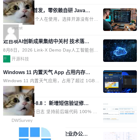
用时的检索能力确实远不如闭源前沿模型。差距
式发光结构，并装配全新 ObsidianShield 抗反
阶段。 10 万亿是什么概念？Anthropic 目前最
在哪？就在 RL 后训练。 从 RAG 到 agentic...
wastnet 开源首发，零依赖自研 Java H
射镀膜，黑阶表现提升可达40%，并将表面硬度
大的模型 Mythos 5 约 8 万亿参数。DeepSeek
TTP/2 框架，性能对标 Undertow !
由2H升級至3H，画面对比度与强度都提升的同
V4-Pro 是 1.6 万亿。月之暗面的 Kimi K3 是 2.
这个项目一直是个人在使用，选择开源没有什么
时还具有 320Hz 刷新率与 0.03ms GTG 灰阶响
8 万亿。美团 LongCat-2.0 是 1.6 万亿。字节
动机理由，就是想开源了，如果非要说一个，那
wycst
应时间，从源头消除拖影与动态模糊。 1.突破 O
跳动的这个未命名模型，直接跳到了 10 万亿。
就是它多少弥补了国产 Java 自研 HTTP/2 框架
LED 画质局限，暗部细节...
预训练通常需要 3 到 6 个月，之后还有微调阶
近百项AI创新成果集结中关村 技术落地
这块空白——放眼国产 Java 生态，能拿出手的
与产业迭代提速
段。按这个时间线，最早可能在 2026 年底或 2
HTTP/2 网络框架，要么闭源，要么底层建立在
8月8日，2026 Link-X Demo Day人工智能创新
027 年初发布。 这个节点很微妙。Anthropic 刚
Netty 之上，真正自研的 Java 实现几乎没有。
项目展在北京中关村举办。本次活动由星连资
开
开源科技
在 5 月发布了 Mythos 5...
wastnet 是一款完全自研、零第三方依赖的轻量
本、华清普智AI孵化器主办，汇聚近2000名产
级 Java 网络应用框架，核心基于 JDK 原生 NI
Windows 11 内置天气 App 占用内存超
业、学术、投资人士，集中展出近百项覆盖AI芯
过 1GB
O 构建 Reactor 多路复用模型，不依赖 Netty、
片、算力、模型、应用全链条创新项目，聚焦AI
Windows 11 内置天气应用，占用了超过 1GB
Tomcat 等任何第三方网络库。其 HTTP/2 协议
技术产业化落地与资本对接，呈现当前国内AI前
内存。 Notebookcheck 的测试发现这个数字
局
栈从 HPACK、Huffman 到 ALPN 均为自主实
沿技术突破与商业化最新进展。 活动围绕AI学术
时，反复确认了多次。不是 100MB，不是 500
现，在基准测试中与 Un...
研究与产业落地融合展开多维度研讨。星连资本
调问更新7.26~8.8 ：新增短信验证修
MB，是 1 个 G。一个显示天气的应用。 Windo
改，考试能力升级
创始合伙人张鸣晨表示，AI产业化是长期产融结
ws 内置应用臃肿早就是老话题了，但一款天气
DWSurvey 更新日志 坚持前后端代码 100% 开
合过程，早期优质技术项目需持续资本与产业资
应用占用内存就超过 1G 还是过于离谱——问题
源助力企业建设自主可控的问卷调研系统 官网地
DWSurvey
源赋能，助力创新从概念走向落地。现场青年学
出在 WebView2。微软的天气 App 本质上是一
址www.diaowen.net ➔ 源码下载Gitee 仓库 ➔
者、产业专家、投资人围绕AI前沿技术瓶颈、行
个嵌在 Edge WebView 里的网页。它不是一个
勾股 OA v6.0.2 已经发布，企业办公系
本次更新新增短信验证修改已答问卷功能，提升