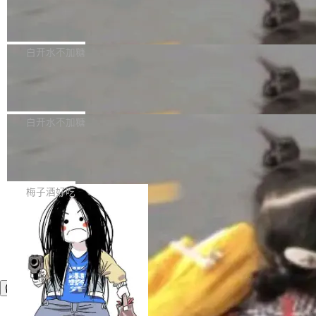
议"这么做。 对于不披露的情况，审核者可以直
合作关系或长期合作愿景的大型企业、科创板保
Apache Fluss 毕业成为顶级项目
service update会发生 panic 的问题。docker/cl
接关闭 PR，无需解释。 政策作者 Jynn Ne...
荐人跟投子公司，以及公司高级管理人员和核心
i#7145 修复了 Docker Engine 29.7.0 中引入的
今年 7 月，Apache Fluss 的毕业提案在 Apach
员工参与设立的专项资产管理计划。其中，Dee
一个回归问题，该问题导致拉取镜像时会拒绝包
e 孵化器项目管理委员会（IPMC）投票中获得
白开水不加糖
pSeek作为与宇树科技具备战略合作关系的企
含绝对 hardlink 目标的镜像（此类镜像由某些镜
全票通过，随后获 Apache 软件基金会董事会批
业，获配股份数量占本次发行数量的2.31%。 除
像构建工具生成）。moby/moby#53305 修复了
马斯克 AI 百科项目 Grokipedia 被曝数
准。今天，Apache 软件基金会正式宣布 Apach
DeepSeek外，腾讯旗下上海启善投资有限公司
月未更新
Docker Engine 29.7.0 中引入的一个回归问
e Fluss 孵化毕业，成为 Apache 顶级项目（TL
埃隆·马斯克推出的AI百科项目 Grokipedia 被曝
获配9...
题，该问题可能导致在旧版 Linux 内核...
P）！这一里程碑不仅标志着 Fluss 迈入新的发
长期停止内容更新，未能实现其作为“AI版维基百
白开水不加糖
展阶段，也将进一步推动流式存储、实时湖仓与
科”替代品的目标。 据 Lawfare 最新调查，自今
AI 数据基础加速融合，为实时数据基础设施的发
Solon I18n：三种解析器，零样板代码
年4月以来，Grokipedia 页面更新功能基本停
展开启新的篇章。
滞，过去三个月内没有任何条目完成更新，用户
如果你在 Spring Boot 里做过国际化，流程大概
提交的编辑请求也长期处于待处理状态。 Groki
是这样的：配 MessageSource 的 Bean、写 R
梅子酒好吃
pedia 于去年底上线，定位为由人工智能生成内
eloadableResourceBundleMessageSource、
容的百科平台，被马斯克视为传统众包百科网站
声明 LocaleResolver、注册 LocaleChangeInt
维基百科的替代方案。Lawfare 调查发现，无论
erceptor…五六步之后才能看到第一行翻译文
热门页面还是低关注度页面，均未出现近期更
本。 Solon 换了个方式。整个 i18n 模块围绕三
新，相关问题并非局限于特定领域，而是在不同
个解析器、一个注解、一个工具类展开——没有
主题和访问量页面中普遍存在。 调查人员最初认
XML、没有拦截器注册、没有样板配置。 资源
为，Grokipedia可能只是限...
文件的约定 把文件放到 resources/i18n/ 下： r