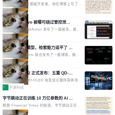
ux，称“AOSP 已死”
代码起点、解释逻辑，但它经常自信地给出错误
芯片制造工厂。 这就是 Chip Tycoon。 一个黄
Runarcn 是一名挪威开发者，他在博客上写了一
结果——「一块焦炭，上面放了一枝百里香，然
色的小车载着一片硅晶圆，穿过 20 栋建筑，从
篇文章，标题很直白：《I'm switching my phon
局
后告诉你这是三分熟。」 判断力仍然是不可替代
石英砂一路走到封装好的芯片。晶圆在每一站都
e from Android to Linux》。 他的核心论点很简
的。AI「不能替你定义什么是好，不能决定哪些
会发生肉眼可见的变化——长晶体、抛光、涂光
Atlassian Rovo 被曝可绕过管控泄露 J
单：AOSP（Android Open Source Project）
取舍可以接受」，也看不出来什么时候结果在技
ira 和 Confluence 数据，厂商两个月没
刻胶、蚀刻、离子注入、铜互联。公园中央是一
已经死了。不是技术上死了，而是作为一个真正
安全公司 PromptArmor 发布了一篇报告，披露
术上正确、但方向完...
回复
个环形路线，因为芯片制造需要把光刻流程重复
的开源项目死了。Google 把越来越多的核心功
Atlassian 的 AI agent Rovo 存在严重的数据泄
局
大约 60 次，每次一层。动画里简化为 4 圈。 整
能从 AOSP 移到了闭源的 Google Play Service
露漏洞：攻击者可以通过 indirect prompt inject
个项目只有一个 HTML 文件。没有构建步骤，没
s 里，设备树和内核源码被厂商锁死，你能看到
一个 4B 开源模型，检索能力追平了 G
ion（间接提示注入）窃取整个 Atlassian 租户内
有依赖，没有网络请求。屏幕上每个形状都是 C
PT-5.6 Sol，成本降到 1/100
代码但你改不了，改了也刷不进去。 为什么 AO
的 Jira 工单和 Confluence 文档，全程不需要任
Neon 和 Castform 联合发布了一篇博客，展示
anvas 上纯手...
SP 不够用了 Runarcn 列举了几条他离开 Andro
何人工审批。 更值得注意的是，这个漏洞在 5
了一个惊人的结果：一个 4B 参数的开源模型，
局
id 的具体理由： Google Pla...
月 23 日就报告给了 Atlassian，两个多月过去
经过 RL 后训练之后，在检索任务上的准确率追
了，公司除了表示"感谢"并分配了一个 case nu
技嘉 GO27Q32 正式发布：五重 QD-OL
平了 GPT-5.6 Sol，但每次请求的成本只有对方
ED 面板加持，320Hz 极速与影院级画
mber 之外，再没有任何实质性回应。Rovo 至
的 1/100。 具体来说，GPT-5.6 Sol 做一次典型
技嘉科技旗下 QD-OLED 电竞显示器阵容再添旗
面兼得
今仍处于漏洞未修复状态。 攻击链路 攻击链并
的多轮搜索请求需要超过 10 秒，端到端成本约
舰新作。GO27Q32 将于 2026 年 9 月 15 日正
开
开源科技
不复杂。 受害者给 Rovo 提了一个正...
0.03 美元。对于需要反复搜索的 agent 工作流
式上市，以 27 英寸 QHD 分辨率、三星显示 Pe
字节跳动正在训练 10 万亿参数的 AI 模
来说，这个速度和成本都"高得让人没法用"。而
nta Tandem 五重发光架构为核心，为高端玩家
型
4B 开源模型在推理速度上快了几个数量级，成
打造速度与画质不妥协的沉浸体验。 GO27Q32
根据 Financial Times 的报道，字节跳动正在训
本低了两三个数量级。 问题在于，小模型开箱即
搭载三星最新 QD-OLED 面板，采用 5 层串联
练一个 10 万亿参数的 AI 模型，目前处于预训练
局