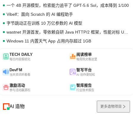
一个 4B 开源模型，检索能力追平了 GPT-5.6 Sol，成本降到 1/100
Vibelf：面向 Scratch 的 AI 编程助手
字节跳动正在训练 10 万亿参数的 AI 模型
wastnet 开源首发，零依赖自研 Java HTTP/2 框架，性能对标 Undertow !
Windows 11 内置天气 App 占用内存超过 1GB
TECH DAILY
阅读榜单
每日内容报纸化
每周热文看这里
DevFM
智写平台
当天资讯听着看
AI 创作更轻松
激励活动
智库报告
参与活动赢源石
行业技术报告
AI 造物
更多造物项目