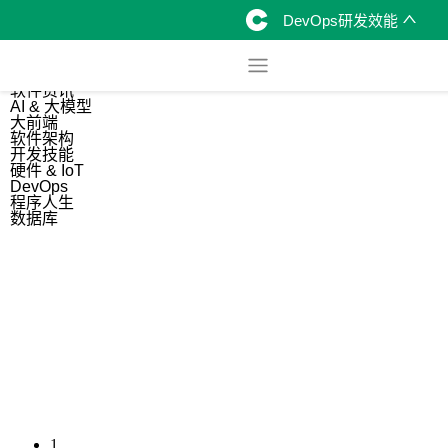
DevOps研发效能
综合
开源资讯
软件资讯
AI & 大模型
大前端
软件架构
开发技能
硬件 & IoT
DevOps
程序人生
数据库
1