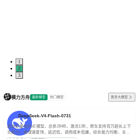
1
2
3
模力方舟
最新模型
热门模型
更多大模型
DeepSeek-V4-Flash-0731
高效轻量化MoE模型，总参284B，激活13B，原生支持百万超长上下
文能力。推理速度快、延迟低、调用成本低廉，综合能力均衡，主打
高并发、轻量化任务，适合日常对话、内容创作、基础 RAG、批量