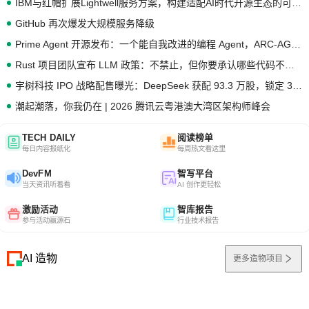
IBM与红帽扩展Lightwell服务方案，构建适配AI时代开源生态的可信基础设施
GitHub 再次爆发大规模服务降级
Prime Agent 开源发布：一个能自我改进的编程 Agent，ARC-AGI 3 超越人类专家基线
Rust 项目团队宣布 LLM 政策：不禁止，但你要承认哪些代码不是你写的
宇树科技 IPO 战略配售曝光：DeepSeek 获配 93.3 万股，锁定 36 个月
潮起潮落，你我仍在 | 2026 腾讯云粤港澳大湾区架构师峰会
TECH DAILY
阅读榜单
每日内容报纸化
每周热文看这里
DevFM
智写平台
当天资讯听着看
AI 创作更轻松
激励活动
智库报告
参与活动赢源石
行业技术报告
AI 造物
更多造物项目