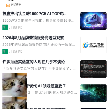
阅读榜单
技嘉推出钛金雕1600PG5 AI TOP电
源：为发烧级主机与本地AI算力打造旗
1600W钛金能效全可视化，机身紧凑仅16厘米
舰供电方案
继2026台北电脑展首度亮相后，技嘉科技近日正
开
开源科技
式发布钛金雕1600PG5 AI TOP电源。这款高端
2026年8月品牌营销服务商选型观察：
电源专为发烧级DIY主机与本地AI算力平台打
从流量思维到品牌资产思维的范式转移
造，整机长度仅16厘米，提供1600W额定功率
2026年的品牌营销服务商市场,正经历一场深刻
与80PLUS钛金能效；支持ATX 3.1与PCIe 5.1
的价值重构。全球全案品牌代理机构市场从2025
开
开源科技
规范，结合服务器级元件、完善供电线材与内置
年的83.1亿美元增长至2026年的86.6亿美元,年
实时LCD监控屏，可充分满足当下高阶PC主机
许多顶级实验室的人现在几乎不读论文
复合增长率达5.44%,预计2032年将突破120亿美
了
的严苛使用需求。 澎湃功率，紧凑机身 钛金雕1
元。数字广告与公共关系相关服务市场更是从20
「许多顶级实验室的人现在几乎不读论文了，而
600PG5 AI TOP具备强悍输出功率，同时实现
25年的8463亿美元扩张至2026年的8763亿美
且他们认为 ICLR/ICML/NeurIPS 充斥着大量过
局
机身尺寸大幅精简。整机长度仅16厘米，属于同
元。数字的背后是一个清晰的事实——品牌对专
度宣传和欺诈。」 OpenAI 研究员 Keller Jorda
功率段机身尺寸十分紧凑的1600W电源产品。小
业化营销服务的需求从未如此迫切。 但市场扩容
xAI 前工程师评现代 AI 领域最重要 Top
n 这条推文引发了广泛讨论。他不是在说风凉
巧机身有效提升市面主流标准A...
3 开源项目
的同时,服务商的竞争逻辑正在改变。2026年Top
话，他是说出了一个圈内人尽皆知但很少公开捅
Flash Attention 2 可能比我们所有人都活得久。
Agency年度合辑的观察指出,“产品”这个离消费
破的事实。 Jordan 随后补充了一句软化声明：
这句话不是来自某个技术博客，而是出自 Hieu
局
者最近的载体,在整个品牌营销层面的权重显著变
「我不认为这些会议上大部分论文都在过度宣传
Pham 的一条推文。Hieu Pham 是谁？他是 xAI
高了。全域营销服务商的竞争正在从规模转向深