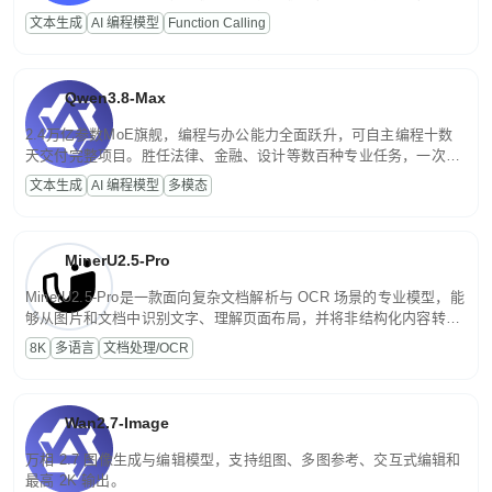
高并发、轻量化任务，适合日常对话、内容创作、基础 RAG、批量
文本生成
AI 编程模型
Function Calling
文案处理等普惠刚需场景。
Qwen3.8-Max
2.4万亿参数MoE旗舰，编程与办公能力全面跃升，可自主编程十数
天交付完整项目。胜任法律、金融、设计等数百种专业任务，一次对
话端到端交付生产级成果。原生视觉理解贯穿规划、执行与验证全流
文本生成
AI 编程模型
多模态
程，支持超长文档与长视频的深度语义解析。长程任务中自主规划与
闭环迭代，持续进化。
MinerU2.5-Pro
MinerU2.5-Pro是一款面向复杂文档解析与 OCR 场景的专业模型，能
够从图片和文档中识别文字、理解页面布局，并将非结构化内容转换
为便于存储、检索和二次处理的结构化结果。
8K
多语言
文档处理/OCR
Wan2.7-Image
万相 2.7 图像生成与编辑模型，支持组图、多图参考、交互式编辑和
最高 2K 输出。