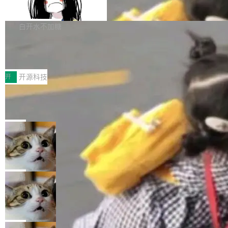
支持 UPDATE、MERGE INTO 与 Iceb
维基百科的替代方案。Lawfare 调查发现，无论
erceptor…五六步之后才能看到第一行翻译文
Apache Doris 4.1 要补齐的，正是缺失的那一
erg V3
热门页面还是低关注度页面，均未出现近期更
本。 Solon 换了个方式。整个 i18n 模块围绕三
半。在已有查询能力的基础上，Doris 进一步支
白开水不加糖
新，相关问题并非局限于特定领域，而是在不同
个解析器、一个注解、一个工具类展开——没有
持了 UPDATE、DELETE、MERGE INTO 等数
主题和访问量页面中普遍存在。 调查人员最初认
XML、没有拦截器注册、没有样板配置。 资源
Testin XAgent：CIO智能测试落地指南
据修改操作、完整的表结构管理与分区演进，以
为，Grokipedia可能只是限...
文件的约定 把文件放到 resources/i18n/ 下： r
及 rewrite_data_files、expire_snapshots 等日
7月30日，TiD2026质量竞争力大会在北京中关
esources/i18n/messages.properties ...
常维护操作，并完整支持 Iceberg V3 格式。
村国家自主创新示范区会议中心开幕。本届大会
开
开源科技
由中关村智联软件服务业质量创新联盟主办，以
让非法状态不可表示：一篇关于 ADT
“智构可信·质创未来——AI原生时代的质量新范
的帖子在 Reddit 火了
式”为主题，直面AI从实验室走向规模化产业落地
有一种东西，一旦用过就回不去了。Alex Fedos
的核心质量命题。会上，《2026智能研发生产力
eev 管它叫"软件设计的基石"。 他说的东西不新
局
工具选型手册》发布，Testin云测的Testin XAge
鲜——代数数据类型（ADT），尤其是和类型
Cloudflare 开源内部企业 AI 平台 Clou
nt智能测试系统入选AI测试领域代表产品。对CI
（sum type）。但他说清楚了一件事：这不是类
dflare OS
O而言，这提示了一个转变：AI测试正在从效率
型系统的学术体操，是日常编码的思维方式。 文
Cloudflare 发布了一个开源项目 Cloudflare O
工具升级为企业的质量基础设施。 CIO面对的新
章从一个简单的例子切入。一个网站的深色主题
S。如果你只看官方博客，你会觉得这是又一
局
现实 过去两年，CIO们的焦虑清单上多了两项：
设置，如果用布尔值 + 可空字段来表示——bool
个"AI 知识库 + 聊天机器人"——每个大厂都在
一是如何让大模型和智能体应用安全地从PoC走
Deno 团队开源 Celld，可自托管的分
ean 表示是否可切换，nullable 的默认模式、浅
做，没什么新鲜的。 但 Kenton Varda 在 Twitte
向生产，二是如何让测试团队跟得上AI应用...
布式 Durable Objects
色方案、深色方案——会产生大量无意义的组
r 上把事情说清楚了： 今天我们发布了 Cloudfla
Ryan Dahl 领导的 Deno 团队推出了最新开源项
合。方案缺了、配置冲突了、全 null 了。要知道
re OS，一个带连接器的聊天机器人，跟其他所
目 Celld，一个能在自己机器上运行 Cloudflare
局