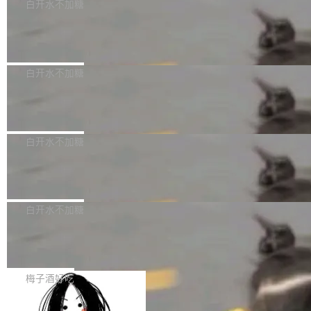
可以用来分析、提炼、审阅、建议，但不能用来
有限公司披露IPO发行价格及战略配售结果，杭
白开水不加糖
创作。 具体来说，LLM 生成的代码可以提交，
州深度求索人工智能基础技术研究有限公司（De
Docker 29.7.2 发布
但必须满足五个条件：预先安排、非关键、高质
epSeek）获配93.3399万股，按150.8元/股发行
量、充分测试、充分审查，并且必须披露。LLM
价格计算，认购金额约1.41亿元，股份锁定期为
Docker 29.7.2 现已发布，具体更新内容如下：
不得生成涉及安全性的关键变更，除非作者本身
36个月。 公告显示，本次宇树科技战略配售对
Bug fixes and enhancements 修复多次传递同
白开水不加糖
就是领域专家。即使如此，政策也"强烈不建
象主要包括长期投资机构、与公司业务具有战略
一环境变量时，docker service create和docker
议"这么做。 对于不披露的情况，审核者可以直
合作关系或长期合作愿景的大型企业、科创板保
Apache Fluss 毕业成为顶级项目
service update会发生 panic 的问题。docker/cl
接关闭 PR，无需解释。 政策作者 Jynn Ne...
荐人跟投子公司，以及公司高级管理人员和核心
i#7145 修复了 Docker Engine 29.7.0 中引入的
今年 7 月，Apache Fluss 的毕业提案在 Apach
员工参与设立的专项资产管理计划。其中，Dee
一个回归问题，该问题导致拉取镜像时会拒绝包
e 孵化器项目管理委员会（IPMC）投票中获得
白开水不加糖
pSeek作为与宇树科技具备战略合作关系的企
含绝对 hardlink 目标的镜像（此类镜像由某些镜
全票通过，随后获 Apache 软件基金会董事会批
业，获配股份数量占本次发行数量的2.31%。 除
像构建工具生成）。moby/moby#53305 修复了
马斯克 AI 百科项目 Grokipedia 被曝数
准。今天，Apache 软件基金会正式宣布 Apach
DeepSeek外，腾讯旗下上海启善投资有限公司
月未更新
Docker Engine 29.7.0 中引入的一个回归问
e Fluss 孵化毕业，成为 Apache 顶级项目（TL
埃隆·马斯克推出的AI百科项目 Grokipedia 被曝
获配9...
题，该问题可能导致在旧版 Linux 内核...
P）！这一里程碑不仅标志着 Fluss 迈入新的发
长期停止内容更新，未能实现其作为“AI版维基百
白开水不加糖
展阶段，也将进一步推动流式存储、实时湖仓与
科”替代品的目标。 据 Lawfare 最新调查，自今
AI 数据基础加速融合，为实时数据基础设施的发
Solon I18n：三种解析器，零样板代码
年4月以来，Grokipedia 页面更新功能基本停
展开启新的篇章。
滞，过去三个月内没有任何条目完成更新，用户
如果你在 Spring Boot 里做过国际化，流程大概
提交的编辑请求也长期处于待处理状态。 Groki
是这样的：配 MessageSource 的 Bean、写 R
梅子酒好吃
pedia 于去年底上线，定位为由人工智能生成内
eloadableResourceBundleMessageSource、
容的百科平台，被马斯克视为传统众包百科网站
Apache Doris 4.1 全面增强 Iceberg：
声明 LocaleResolver、注册 LocaleChangeInt