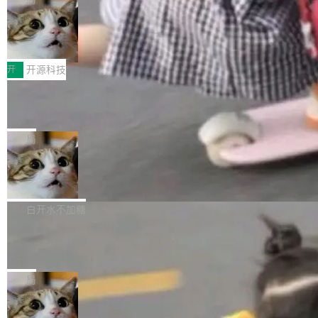
哪些组合有效，作者说，你得靠"文档、校验、或
有科技公司做的一样。只不过，实际上它不一
Workers 和 Durable Objects 的守护进程。 设
者部落知识"。 换个写法。Rust 的 enum，两个
样。这是 Sandstorm.io 的重制版，我十年前的
鲁大师7月新机性能/流畅/AI榜：vivo夺
计思路很直接：每个对象是一个独立的 SQLite
变体：Switchable...
性能、流畅双第一，三星Galaxy Z系列
那个创业公司。不同的是，这次它构建在 Cloudf
数据库，按名称寻址，复制到你自己的 S3 兼容
2026年7月的手机市场，由于存储等硬件成本暴
新折叠缺席
lare Workers 上——我花了九年时间搭建的平台
存储库里。节点之间只通过这个存储库协调——
增，手机厂商的日子也不好过啊，新机速度明显
开
开源科技
——并且深度集成了 AI。这基本上是我十年秘密
没有控制平面，没有共识协议。每个对象自带一
放缓，因此硝烟味淡了许多。新机参数规格除开
计划的顶峰。 十年前，Ken...
个小型数据库，应用天然按分片构建，单个数据
Zed 推出 DeltaDB，一个记录 commit
高价的三星折叠（三星Galaxy Z Fold8 Ultra / Z
之间所有操作的版本控制系统
库的竞争和爆炸半径问题在设计层面就被消除
Fold8 / Z Flip8）外，其余要么是中低端机器，
Zed 编辑器团队发布了新项目——DeltaDB，一
了。 闲置的 cell 会休眠到几乎不占资源。当 cel
例如iQOO Z11i、REDMI Note 17、REDMI No
个在 git commit 之间记录每一次编辑操作的版
局
l 迁移或唤醒时，新宿主从 S3 恢复 SQLite 数据
te 17 Pro、OPPO K15，要么是vivo X300 E这
本控制系统。目前处于 Early Access 阶段。 De
库继续执行。存储库是持久化的唯一真相...
样的次旗舰。 Galaxy Z Fold8 Ultra / Z Fold8 /
SpaceXAI 单季资本开支达 183 亿美元
ltaDB 的核心思路直接写在 landing page 最显
Z Flip8三款折叠屏新机均在7月22日发布，且全
眼的位置：「Software is made between com
根据风险投资人Tomer Tunguz 博客（VC 分
部搭载骁龙8 Elite Gen5 for Galaxy，它们本该
mits」——软件是在 commit 之间写出来的。git
析）披露的最新分析与第二季度业绩报告，Spac
白开水不加糖
是7月性...
只记录了你提交的最终状态，但真正的工作过程
eXAI在上个季度的总资本支出飙升至183.7亿美
——打字、删改、试错、agent 对话——都在 co
Meta 发布终端编程 Agent“Muse Cod
元。其中，绝大部分资金被直接用于 AI 领域，
e” 和 Muse Spark 1.2 模型
mmit 之间的空隙里丢失了。 DeltaDB 要做的就
金额高达158.3亿美元，这一单项投入已经逼近
Meta 今天发布了两款 AI 产品：Muse Code，
是把这段空隙补上。 回退到任何一次编辑：Delt
微软同期总资本开支的四成。 与亚马逊、Alpha
一个在终端里运行的编程 agent；Muse Spark
局
aDB 捕获 commit 之间的每一次操作，...
bet、微软以及 Meta 等传统科技巨头相比，Spa
1.2，驱动这个 agent 的新模型。一句话概括：
ceXAI的资金消耗速度尤为引人瞩目。然而，支
美团开源 LoHoSearch，用知识图谱校
你可以用 curl -fsSL https://dev.meta.ai/install.