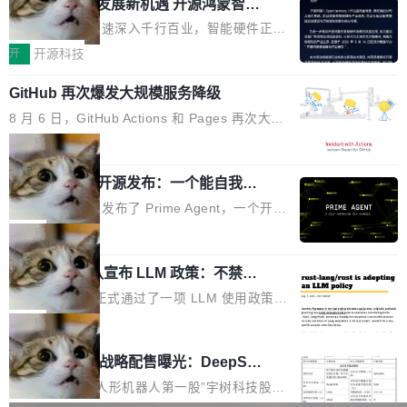
或造假。问题是，作为读者，如果你筛选出那些
共商智能硬件发展新机遇 开源鸿蒙智能
的早期工程师之一，在 Grok 训练基础设施团队
度,案例厚度、全域覆盖、多线协同...
硬件开发者日杭州站即将举行
看起来最令人兴奋的论文，那它们大部分都是过
工作过。近日他在 X 上发了一条帖子，列出了他
随着万物智联加速深入千行百业，智能硬件正从
度宣传的。」 这才是真正的痛点。不是所有论文
认为现代 AI 领域最重要的三个开源项目。 第一
单点设备迈向智能化、网联化、协同化发展。作
开
开源科技
都有问题，是最吸引眼球的那批论文最有问题。
个名字毫无悬念：Flash Attention 2。 Hieu 的
为面向全场景、跨终端的分布式操作系统，开源
他引用的帖子来自 Mathew Shen，一位 ICLR 2
理由很具体。FA 系列不需要解释，但 FA2 是他
GitHub 再次爆发大规模服务降级
鸿蒙通过统一技术底座和分布式能力，为不同类
026 的读者：「看了篇 ...
认为最重要的一个——复杂度恰到好处，刚好能
型智能设备的开发、连接与互联提供关键支撑，
8 月 6 日，GitHub Actions 和 Pages 再次大规
驱动你去学 CuTe，但还没被那些"邪恶的" Hopp
也为产业链企业探索产品创新与商业增长打开新
模服务降级，Actions 完全不可用超过 5 小时，
局
er++ 优化所淹没，足够容易修改和适配。 更关
的空间。 8月14日，开源鸿蒙智能硬件开发者日
webhook 停发，连自托管 runner 也因调度层故
键的是 FA2 的持久性...
（OHDD：OpenHarmony Hardware Develope
Prime Agent 开源发布：一个能自我改
障无法工作。Pages、Copilot code review、C
进的编程 Agent，ARC-AGI 3 超越人类
r Day）将在杭州启航。活动面向智能硬件产业
opilot coding agent 全部受影响。从检测到完全
Prime Intellect 发布了 Prime Agent，一个开源
专家基线
链企业和开发者，邀请行业专家与资深技术顾
恢复，大约 12 小时。 这是 2026 年 8 月的第六
的编程 Agent Harness，核心设计围绕两个抽
局
问，围绕开源鸿蒙技术能力、设备适配、芯片适
起事故，其中四起与 AI/Copilot 服务相关。 Git
象：Recursive Language Model（RLM）和 C
配、功耗与稳定性调优、兼容性测评及统一互联
Hub 员工 kdaigle 在 HN 讨论中贴出了一组数
Rust 项目团队宣布 LLM 政策：不禁
ontinual Harness。在 ARC-AGI 3 基准测试
等内容展开系统讲解和实战交流，帮助企业进一
止，但你要承认哪些代码不是你写的
据：2025 年全年 10 亿次 commit。现在，每周
上，Prime Agent + Opus 5 的组合达到了 95.
Rust 语言项目正式通过了一项 LLM 使用政策，
步了解开源鸿蒙在智能...
2.75 亿次，全年预计 140 亿次。GitHub...
5% RHAE Best@1，超过了 ARC 报告的人类专
覆盖 rust-lang/rust 单一仓库的代码贡献。这不
局
家基线 95.4%。 不是又一个 coding agent 包装
是项目级别的官方立场，目前由五个团队采纳，
宇树科技 IPO 战略配售曝光：DeepSe
器 Prime Agent 的架构和市面上大多数 coding
但它可能是主流开源项目中关于 AI 辅助贡献最
ek 获配 93.3 万股，锁定 36 个月
agent 有本质区别。大多数 agent harness 的设
细致的一份规则。 政策的核心只有一句话：LLM
8月6日晚间，“人形机器人第一股”宇树科技股份
计是基于早期模型的能力—...