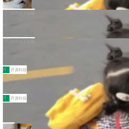
准 AI 能力认知
撑庞大支出的资金来源却呈现出截然不同的面
sh | bash 安装一个能在大项目里自动规划、写
机器出题的前提，是让机器拥有全局视野。整个
貌。数据显示，微软和 Meta 主要依托充沛的经
代码、验证结果的 AI 终端工具。 据介绍，Muse
构建流程可以分为四个环节：建图 → 控制难度
白开水不加糖
营现金流来覆盖资本开支，其资本支出覆盖率分
Code 是 Meta 的编程 agent 产品。它和市场上
→ 质量把关 → 数据概览。
别达到155% 和106%;而SpaceXAI的经营现金
已有的终端编程 agent 在设计理念上有几个明显
腾讯开源 UCL-MPComm 通信库
流仅能覆盖资本开支的12...
的差异点。 异步后台 agent：Muse Code 有一
腾讯网平团队宣布开源了 UCL-MPComm 通信
个主 agent 循环，外加一组后台 agent。这些后
库，并将作为transport接入Mooncake TENT。
白开水不加糖
台 agent...
该通信库针对AI Memory池化场景的数据传输需
CoStrict入选工信部2025人工智能应用
求进行了深度优化，能够实现数据中心内大规模
典型案例
计算节点间多种内存类型的高性能通信。 UCL-
近日，工信部科技司公示《2025人工智能应用典
MPComm将作为一种传输引擎接入Mooncake T
型案例入选名单》，深信服“面向企业研发场景的
开
开源科技
ENT，实现零拷贝传输性能提升30%、非零拷贝
开源 AI 编程平台 CoStrict 应用”凭借卓越的技术
深信服AI算力网关入选工信部人工智能
传输性能最高提升5倍。UCL-MPComm底层基
创新与落地成效成功入选。 全链路私有化部署，
应用典型案例！
于自研UCL-Engine通信引擎，后续腾讯网平将
助力企业AI研发安全落地 当前，越来越多企业已
前不久，工业和信息化部正式发布《2025年人工
持续开源更多基于UCL-Engine的高性能通信组
经开始引入 AI Coding 工具，通过调用公有云模
智能应用典型案例名单》，集中展示人工智能在
开
开源科技
件。 腾讯网平团队在UCL-MPComm中实现了一
型或企业内部部署模型提升研发效率。但随着 AI
各领域的应用成果，覆盖技术底座、行业赋能、
个独立于业务线程的全局通信引擎（Engine），
Coding 从个人辅助工具逐步走向团队级、组织
Jeff Dean 离开 Google：一个时代的结
产品应用、支撑保障、专题等五大方向。深信服
并实...
束，一个实验室的开始
级应用，企业在规模化落地过程中，对安全性、
AI算力网关（AI创新平台）成功入选！ 随着各行
Google 员工编号 20。MapReduce 作者之一。
可控性和代码质量提出了更高要求。 首先是数据
各业的Agent走向规模化建设，算力构成形态逐
Bigtable 作者之一。TensorFlow 的作者之一。
局