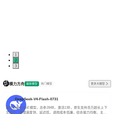
1
2
3
模力方舟
最新模型
热门模型
更多大模型
DeepSeek-V4-Flash-0731
高效轻量化MoE模型，总参284B，激活13B，原生支持百万超长上下
文能力。推理速度快、延迟低、调用成本低廉，综合能力均衡，主打