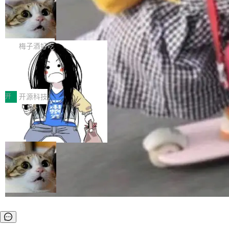
安全与合规要求。对于大多数普通研发场景，公
渐丰富，用户关注的重点也在发生变化：不只是
Gemini 的架构师。Google 首席科学家。 Jeff D
有云模型能够满足快速试用和效率提升的需求。
让AI用起来，还要进一步看清混合算力时代下，
🔥 SolonCode v2026.8.4 发布：界面
ean 在 Google 工作了 27 年后，宣布离职。 他
但对于金融、能源、医疗等对数据安全要求较...
字体可调、22 种语言、记忆搜索增强
Token花在哪里、算力是否被充分利用，以及持
不是一个人走。一同离开的还有 Sanjay Ghema
打开终端就能上岗的全中文编码智能体，这一轮
续增长的AI成本该如何优化。 深信服AI算力网关
wat（Google 员工编号 23，Jeff Dean 二十多
把「看得清、用母语、记得住」三件事一次补
梅子酒好吃
正是围绕这些实际问题，从Token治理和成本治
年的编程搭档，MapReduce 和 Bigtable 的共同
齐。 SolonCode 是什么 SolonCode 是杭州无
理两个方面，让用户的每一份算力都看得清、管
作者）、Quoc Le（Google 大脑核心成员，Se
让“代码语义理解”深度释放AI Coding
耳科技研发的企业级终端编码智能体——一位全
得住、用得稳、省得下、更安全！ 一、从现在开
价值潜能：华为云码道（CodeArts）
q2Seq 和 DocAI 的共同发明人）以及 Oriol Vin
中文驱动的数字员工，自主理解需求、规划步
一、代码仓深度理解技术的作用与价值 在软件工
始，Token使用一目...
代码仓技术解析
yals（Gemini 联合负责人，AlphaSta...
骤、编写代码。不挑模型、不挑平台，curl 一行
程实践中，代码仓是企业核心知识资产的主要载
开
开源科技
装完即用。 开源地址：Gitee · GitCode · GitHu
体。企业级代码仓库通常包含数十万乃至数百万
b 安装 支持 Java 8+（8~26）、macOS / Linu
一条“删库”命令跑 17 小时，算法工程
个文件，其规模远超单次模型调用可承载的上下
师删光 89TB 数据只为干私活
x / Windows / Harmony PC。 # macOS / Linu
文窗口。随着项目规模的持续扩张与代码历史的
最高人民检察院8月4日公布了一起案件：北京一
x / Harmony PC curl -fsSL https://solon.noea
不断累积，代码仓中的模块关系、接口契约、业
名90后算法工程师王某，为了给自己接的私活腾
局
r.org/solon...
务逻辑等关键信息往往分散于数十乃至数百个文
服务器空间，删光了公司AI游戏部门的全部核心
件之中，形成高度复杂的知识关联网络。传统的
数据。 王某2024年1月入职东城区某科技公司AI
代码检索手段（如关键词匹配、目录遍历）仅能
短剧部门，有互联网大厂背景。在公司内部架构
在语法层面完成文本定位，难以触及代码的语义
调整期间，部门三次通知全员将数据从A集群迁
内涵与结构关联，导致开发者使用代码智能体在
移到B集群，王某都回复了"收到"。 他没有迁移
理解大规模代码仓时面临显著"代码仓理解"瓶
数据。2024年9月3日下午4点，他使用此前登录