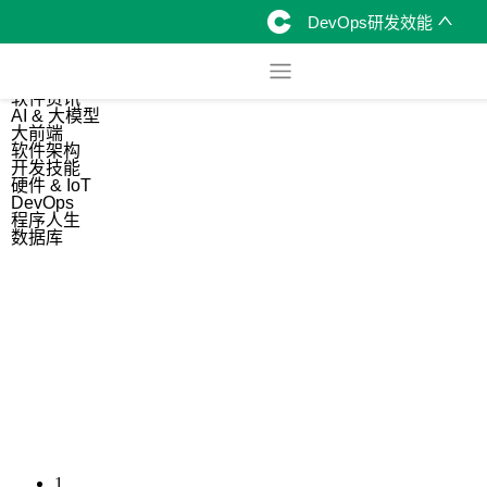
DevOps研发效能
综合
开源资讯
软件资讯
AI & 大模型
大前端
软件架构
开发技能
硬件 & IoT
DevOps
程序人生
数据库
1