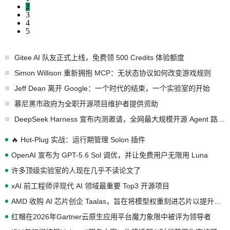
2
3
4
5
Gitee AI 队友正式上线，免费领 500 Credits 体验额度
Simon Willison 重新拥抱 MCP：无状态协议如何改变游戏规则
Jeff Dean 离开 Google：一个时代的结束，一个实验室的开始
慕尼黑市政府为全职开源项目维护者提供资助
DeepSeek Harness 宣布内测邀请，全网最大规模开源 Agent 路演现场诞生
🔥 Hot-Plug 实战：运行期管理 Solon 插件
OpenAI 宣布为 GPT-5.6 Sol 调优，并让免费用户无限用 Luna
许多顶级实验室的人现在几乎不读论文了
xAI 前工程师评现代 AI 领域最重要 Top3 开源项目
AMD 收购 AI 芯片创企 Taalas，旨在将模型权重刻进芯片以提升推理性能
红帽在2026年Gartner云原生应用平台魔力象限中被评为领导者