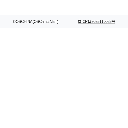
颈。 代码仓深度理解服务（以下简称" CodeBas
的账号密码进入A集群，输入了一条被程序员圈
e深度理解服务"）是华为云码道（CodeA...
称为"删库跑路"的命令——最高管理员权限、无
需确认、强制递归删除。17个小时后，运维人员
©OSCHINA(OSChina.NET)
京ICP备2025119063号
发现异常并中止进程时，89TB数据已经没了。
删掉的是AI游戏部门的全部开发文件，包括公司
自研的多个文生3D和...