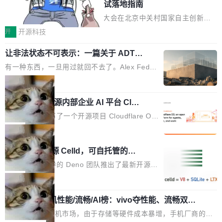
es ...
Testin XAgent：CIO智能测试落地指南
_data_files、expire_snapshots 等日常维护操作，并完整支持 Ice
berg V3 格式。
7月30日，TiD2026质量竞争力大会在北京中关村国家自主创新示
范区会议中心开幕。本届大会由中关村智联软件服务业质量创新联
开
开源科技
盟主办，以“智构可信·质创未来——AI原生时代的质量新范式”为主
让非法状态不可表示：一篇关于 ADT
题，直面AI从实验室走向规模化产业落地的核心质量命题。会上，
的帖子在 Reddit 火了
《2026智能研发生产力工具选型手册》发布，Testin云测的Testin
有一种东西，一旦用过就回不去了。Alex Fedos
XAgent智能测试系统入选AI测试领域代表产品。对CIO而言，这提
eev 管它叫"软件设计的基石"。 他说的东西不新
局
示了一个转变：AI测试正在从效率工具升级为企业的质量基础设
鲜——代数数据类型（ADT），尤其是和类型
施。 CIO面对的新现实 过去两年，CIO们的焦虑清单上多了两项：
Cloudflare 开源内部企业 AI 平台 Clou
（sum type）。但他说清楚了一件事：这不是类
dflare OS
一是如何让大模型和智能体应用安全地从PoC走向生产，二是如何
型系统的学术体操，是日常编码的思维方式。 文
Cloudflare 发布了一个开源项目 Cloudflare O
让测试团队跟得上AI应用...
章从一个简单的例子切入。一个网站的深色主题
S。如果你只看官方博客，你会觉得这是又一
局
设置，如果用布尔值 + 可空字段来表示——bool
个"AI 知识库 + 聊天机器人"——每个大厂都在
Deno 团队开源 Celld，可自托管的分
ean 表示是否可切换，nullable 的默认模式、浅
做，没什么新鲜的。 但 Kenton Varda 在 Twitte
布式 Durable Objects
色方案、深色方案——会产生大量无意义的组
r 上把事情说清楚了： 今天我们发布了 Cloudfla
Ryan Dahl 领导的 Deno 团队推出了最新开源项
合。方案缺了、配置冲突了、全 null 了。要知道
re OS，一个带连接器的聊天机器人，跟其他所
目 Celld，一个能在自己机器上运行 Cloudflare
局
哪些组合有效，作者说，你得靠"文档、校验、或
有科技公司做的一样。只不过，实际上它不一
Workers 和 Durable Objects 的守护进程。 设
者部落知识"。 换个写法。Rust 的 enum，两个
鲁大师7月新机性能/流畅/AI榜：vivo夺性能、流畅双第
样。这是 Sandstorm.io 的重制版，我十年前的
计思路很直接：每个对象是一个独立的 SQLite
变体：Switchable...
一，三星Galaxy Z系列新折叠缺席
那个创业公司。不同的是，这次它构建在 Cloudf
数据库，按名称寻址，复制到你自己的 S3 兼容
2026年7月的手机市场，由于存储等硬件成本暴增，手机厂商的日