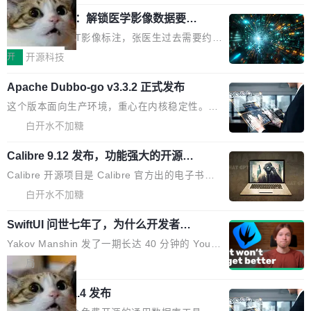
行授权。 <blockquote> <p><span><strong>警告：</strong>&nb
系着涂了松香的线。甩起来，竹膜震动，发出“哇
sp;Zero 的 admin ...
30倍效率升级：解锁医学影像数据要素
——哇”的蝉鸣声。实物越来越难找了，有开发者
价值化的真实路径
把它做成了 Web 玩具，放在 zhuzhiliao.imsai.c
完成一例腹部CT影像标注，张医生过去需要约1
c 上，并在 GitHub 开源。 玩法很简单：按住屏
20个小时。他必须在数百张连续影像上，一笔一
开
开源科技
幕画圈，或者直接甩手机。页面会实时显示转速
笔勾画边界，一层一层识别肌肉组织。如今，使
（圈/秒），声音来自真实竹知了录音的 1.72 秒
Apache Dubbo-go v3.3.2 正式发布
用东软飞标医学影像标注平台，同样的工作缩短
采样，无缝循环。音频解码失败时，还有一套合
至4小时，效率提升30倍。 这组数字背后，改变
这个版本面向生产环境，重心在内核稳定性。我
成兜底——锯齿波振荡器模拟脉冲，并联带通共
的不只是速度，而是把医学影像转化为AI能力的
们彻底收敛了旧配置体系，扩展了 Triple 协议与
白开水不加糖
振峰模拟竹膜和筒腔共鸣。 技术细节上，物理引
路径真正打通了。 大型医院积累的影像数据规模
泛化调用能力，加强了应用级元数据和服务治
擎是绳系质点模型：重力、弹性绳（只拉不
庞大，但不能直接用于训练模型。器官、病灶和
Calibre 9.12 发布，功能强大的开源电
理，同时集中修了并发安全、资源泄漏和热路径
推）、空气阻力，1/240 秒定步长积...
子书工具
组织边界，必须由专业医生逐层识别、标记和校
性能问题。
Calibre 开源项目是 Calibre 官方出的电子书管
正，才能成为机器能理解的高质量数据。医学影
理工具。它可以查看，转换，编辑和分类所有主
白开水不加糖
像AI落地最昂贵的环节，不是算法，是专业医生
流格式的电子书。Calibre 是个跨平台软件，可
的时间。 张医生是某三甲医院放射科副主任医
SwiftUI 问世七年了，为什么开发者还
以在 Linux、Windows 和 macOS 上运行。 Cal
师，牵头一项腹部肌肉影像课题。他需要在数百
在骂它？
ibre 9.12 现已正式发布，此次更新内容如下：
Yakov Manshin 发了一期长达 40 分钟的 YouT
张CT影像上完成像素级精细分割，让系统"...
新功能 macOS：在 Connect/Share 按钮中添加
ube 视频，标题是"SwiftUI 七年后：一个平庸的
局
通过 AirDop 共享书籍的功能 Content server：
故事"。视频核心观点很简单：SwiftUI 发布七年
支持可向服务器后端添加新端点的插件 Edit boo
DBeaver 26.1.4 发布
了，仍然像一个永久公测版。 Manshin 从数据
k：Compress images：添加将 GIF 图像转换为
流、布局系统、API 稳定性、性能、跨平台五个