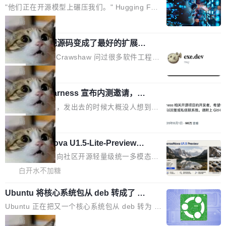
源模型上碾压我们
Fmpeg，也成为很多人进入音视频开发领域的
程师借助 Anthropic 旗下 Claude Sonnet 模型
"他们正在开源模型上碾压我们。" Hugging Fac
“启蒙老师”。 而今年，恰好是雷霄骅离世十周
编写程序，目标是完成电商平台作者信息与商品
e CEO Clément Delangue 在 CNBC 的采访里
局
年。FFmpeg 社区最终选择用一个大版本的名
列表的数据匹配 —— 一项常规的数据处理任
没有拐弯抹角。他说中国正在赢得 AI 竞赛，而
字，留下了这份纪念。 雷霄骅曾是中国传媒大学
当 AI agent 把源码变成了最好的扩展系
务，最终却产生了 180 万美元的账单，实际支出
且按目前的速度，中国 AI 工具预计在今年底或
数字电视技术方向的博士生，长期从事视频、音
统，开发者工具必须开源
超出原定预算 860%。 更令人意外的是，该项目
2027 年就能追上美国前沿实验室的水平。 Dela
五年前，David Crawshaw 问过很多软件工程师
频技...
最终并未成功落地，而高额算力消耗持续运行长
ngue 把原因归结为一件事：开放协作。中国的
一个问题：你写过什么给自己用的程序？答案几
局
达 5 个月，公司直到财务对账时才察觉异常。这
AI 开发者在一个共享和协作的生态里加速迭代，
乎都是没有。工程师们整天用别人写的程序写程
意味着一个无人看管的 AI 程序，在近半年时间
而美国模型厂商在"闭门造车"。他的原话是 "buil
DeepSeek Harness 宣布内测邀请，全
序给别人用。偶尔有人自己写个博客系统、智能
里日夜不停地"烧钱"。 复盘显示，...
网最大规模开源 Agent 路演现场诞生
ding in silos"——各自为战，互不通气。 这个判
家居控制、家庭实验室，都算稀奇事。 Crawsh
一条内测招募帖，发出去的时候大概没人想到它
断从他嘴里说出来分量不同。Hugging Face 是
aw 是 Shelley 的作者，一个开源 AI coding age
会变成一场开源 Agent 生态的路演。 8月1日，
局
全球最大的开源 AI 平台，上面跑着上百万个模
nt。他最近在博客上写了一篇文章，核心论点很
DeepSeek Harness 团队负责人崔添翼（tiany
型。谁在开源赛道上领先，...
简单：开发者工具必须开源。 理由不是传统的自
商汤 SenseNova U1.5-Lite-Preview
i）在 X 上发帖： 「如果你是 Agent Harness 相
开源
由软件情怀，而是一个跟 AI agent 直接相关的
关开源项目的开发者，希望参加 DeepSeek Har
商汤科技宣布面向社区开源轻量级统一多模态模
技术判断。 两行 prompt 就能个性化任何软件 C
ness 的内测，可以回复或私信联系我。请附上
型的预览版本 SenseNova U1.5-Lite-Preview。
白开水不加糖
rawshaw 给出了两个 prompt。 第一个： "下载
GitHub id 以及开源代表作。」 DeepSeek 曾在
公告称，SenseNova U1.5-Lite-Preview并非简
某个软件的源码，在本地构建。修改 agent ...
官方招聘信息中写过一条简洁有力的公式：Mod
Ubuntu 将核心系统包从 deb 转成了 s
单的模型规模升级，而是基于 SenseNova U1
nap
el + Harness = Agent。模型负责理解和推理，
的一次系统性迭代，不仅在同一架构中贯通视觉
Ubuntu 正在把又一个核心系统包从 deb 转为 s
Harness 负责把能力落到真实环境中——调用工
理解、推理、生成与编辑，还仅以 8B-MoT 的轻
nap。这次是 hwctl——一个用来检查 Ubuntu
局