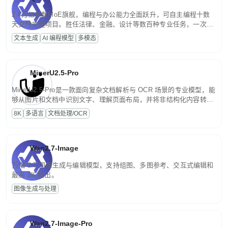
2.4万亿参数MoE旗舰，编程与办公能力全面跃升，可自主编程十数
天交付完整项目。胜任法律、金融、设计等数百种专业任务，一次对
话端到端交付生产级成果。原生视觉理解贯穿规划、执行与验证全流
文本生成
AI 编程模型
多模态
程，支持超长文档与长视频的深度语义解析。长程任务中自主规划与
闭环迭代，持续进化。
MinerU2.5-Pro
MinerU2.5-Pro是一款面向复杂文档解析与 OCR 场景的专业模型，能
够从图片和文档中识别文字、理解页面布局，并将非结构化内容转换
为便于存储、检索和二次处理的结构化结果。
8K
多语言
文档处理/OCR
Wan2.7-Image
万相 2.7 图像生成与编辑模型，支持组图、多图参考、交互式编辑和
最高 2K 输出。
图像生成与处理
Wan2.7-Image-Pro