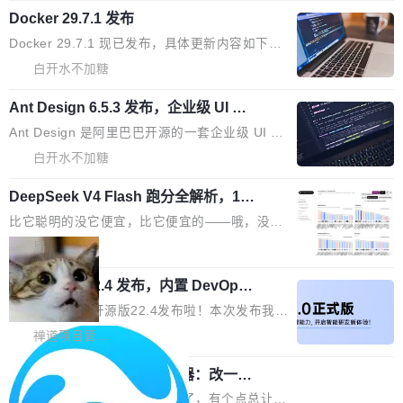
wen3.8 的 API 服务：国内每百万 Tok...
组成：H3-Context-IR 负责多模态指令理解和编
Docker 29.7.1 发布
模型 API 调用服务和模型文件。 DeepSeek-V4-
排（闭源，提供 API）；H3-Base 是核心生成模
Flash-0731 经过大量后训练工作，智能体能力
Docker 29.7.1 现已发布，具体更新内容如下：
型，33B 参数，负责 768p 音视频生成（开
大幅增强，指令遵循能力大幅增强。在多项基准
Bug fixes and enhancements 修复了一个回归
白开水不加糖
源）；H3-Regenerate-2K 负责 in-context 重新
测试中，DeepSeek-V4-Flash 正式版性能可与
问题，该问题导致无法拉取图层中包含缺少明确
生成 2K ...
当前最强的闭源模型相媲美。 超算互联网现面向
Ant Design 6.5.3 发布，企业级 UI 设
父目录条目的目录的图像。moby/moby#53260
计语言和 React 实现
企业和开发者提供 DeepSeek-V4-Flash-0731
修复了一个回归问题，即CopyToContainer会拒
Ant Design 是阿里巴巴开源的一套企业级 UI 设
模型 API 调用服务，用户无需繁琐环境配置，一
绝遍历绝对符号链接的容器路径，例如/var/run -
计语言和 React 组件库。Ant Design 6.5.3 现
白开水不加糖
键接入即可快速调用，为各行业用户提供高性
> /run。moby/moby#53261 如需查看此版本中
已发布，主要更新内容如下： Input 修复 Input.
能、安...
的所有拉取请求和更改，可参阅： docker/cli, 2
DeepSeek V4 Flash 跑分全解析，13
OTP 使用字符串 mask 时仍采用 type="text" 的
个最强模型里它最便宜
9.7.1 milestone moby/moby, 29.7.1 milestone
问题，并保留显式 type 配置。#58835 修复 Inp
比它聪明的没它便宜，比它便宜的——哦，没有
更新说明：https://github.com/moby/...
ut.OTP 的 mask 为 true 时仍显示原始值的问
比它便宜的。 Artificial Analysis 更新了 DeepS
局
题。#58805 修复 Input.TextArea 调整大小手柄
eek V4 Flash 0731 的完整评测。一张 Intellige
在触摸设备上显示为小圆点的问题。#58812 Ty
禅道开源版 22.4 发布，内置 DevOps4.
nce Index vs Cost per Task 的散点图上，13
0 正式版，提供从代码提交到交付的全
pography 优化 Typography 省略提示在大列表
个模型排成一列，V4 Flash 贴着底部：$0.03
大家好， 禅道开源版22.4发布啦！本次发布我们
生命周期的管理能力
中的渲染性能。#58806 修复 Typography...
一次任务。 V4 Flash 的 Intelligence Index 得
带来了DevOps4.0系列的首个正式版本。 DevO
禅道项目管理软件
分 50，在 101 个模型中排第 3。排在它前面
ps4.0内置与禅道DevOps专业版同源的代码管理
的：Claude Opus 5（61 分）、Claude Fable
Solon 的 10 种 HTTP 服务器：改一行
核心，依托于全自研的GitFox代码托管引擎，我
依赖，换一个引擎
5（60 分）、GPT-5.6 Sol（59 分）、Kimi K3
们提供了从代码提交到交付的全生命周期的管理
用 Solon 做线上项目有一阵子了，有个点总让新