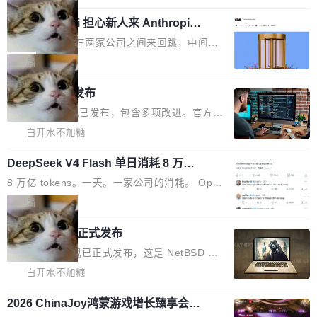
具、读写文件、管理上下文、处理错误、完成闭
量大小，将能力推进到4K、更精细的真实质感、
硬件认证状态的命令行工具。 Canonical 工程师
环。崔添翼招人的标...
更复杂的视觉控制和可持续迭代编辑。 相比 U
Dario Amodei 担心新人来 Anthropic
Alan Griffiths 在邮件列表中说得很直白：「hwc
只为金钱，不为使命
1，U1.5-Lite-Preview 在以下方向上带来了显著
tl 是一个 Ubuntu 专有的包，它和它的依赖项都
顶级 AI 研究员在两家公司之间来回跳，中间只
提升： 原生支持4K图像生成； 更精细的局部纹
是 Ubuntu 专有的，不会用在其他发行版上。」
隔了几天。 Lilian Weng 上周刚宣布因健康原因
局
理、细节与真实世界质感； 更准确的中英文文字
所以 deb 版本的受众实际上为零。既然只有 Ub
离开 Thinking Machines Lab，说自己作为联合
生成与复杂版式组织； 更稳定的图...
untu 用户在用，那用 snap 打包就没什么可纠结
FFmpeg 9.0 发布
创始人的角色「太累了」。几天后，The Inform
的。 从 deb 到 snap 的迁移路径 hwctl 是 rust-
ation 就曝出她将重回 OpenAI，负责递归自我
FFmpeg 9.0 现已发布，包含多项改进。官方更
hwlib 硬件 API 库的一部分，命令行工具负责查
改进方向的研究。她是 Thinking Machines 过
新日志列出的 9.0 版本主要更新内容如下： 扩
白开水不加糖
询 Ubuntu 的硬件认证数据库。...
去一年内第四个离开的联合创始人。 这家由前
展 AMF 色彩转换器 (vf_vpp_amf) 的 HDR 功能
OpenAI CTO Mira Murati 创立的公司，连创始
DeepSeek V4 Flash 单日消耗 8 万亿 t
MP4 muxer 中支持 LCEVC 音轨复用 Playdate
okens 登顶热搜
团队都留不住。 但 Thinking Machines 不是唯
视频编码器和多路复用器 添加 v360_vulkan filt
8 万亿 tokens。一天。一家公司的消耗。 Open
一在人才争夺战中失血的公司。六月，Google
er HE-AAC 960 解码 (DAB+) transpose_cuda
Code 在 X 上发帖：「DeepSeek Flash did 8T
局
连失两员大将：Noam Shazeer 去了 Op...
filter 添加 AMF Frame Rate Converter (vf_frc
tokens on August 1st. 5T of free usage + 3T
_amf) filter SMPTE 2094-50 元数据支持和直
NetBSD 11.0 正式发布
on OpenCode Go.」79.8 万次浏览，连带着 #
通 ProRes RAW VideoToolbox 硬件加速器 AP
DeepSeek一天消耗了8万亿# 上了微博热搜——
NetBSD 11.0 现已正式发布，这是 NetBSD 操
V ...
注意这是 OpenCode 一家的消耗。 OpenCode
作系统的第十八个主要版本。 自 NetBSD 10.1
白开水不加糖
是 Anomaly 出品的 AI 编程工具，套餐 10 美元/
以来的变化 更新亮点： 新增对 RISC-V 处理器
月。用户交了 10 美元，就能用 DeepSeek Flas
2026 ChinaJoy鸿蒙游戏增长臻享会举
架构的支持。NetBSD 11.0 是首个支持 64 位 R