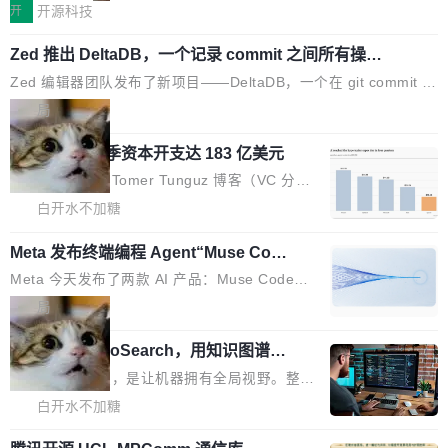
lare Workers 上——我花了九年时间搭建的平台
存储库里。节点之间只通过这个存储库协调——
子也不好过啊，新机速度明显放缓，因此硝烟味淡了许多。新机参
开
开源科技
——并且深度集成了 AI。这基本上是我十年秘密
没有控制平面，没有共识协议。每个对象自带一
数规格除开高价的三星折叠（三星Galaxy Z Fold8 Ultra / Z Fold8
计划的顶峰。 十年前，Ken...
个小型数据库，应用天然按分片构建，单个数据
Zed 推出 DeltaDB，一个记录 commit 之间所有操作
/ Z Flip8）外，其余要么是中低端机器，例如iQOO Z11i、REDMI
的版本控制系统
库的竞争和爆炸半径问题在设计层面就被消除
Note 17、REDMI Note 17 Pro、OPPO K15，要么是vivo X300 E
Zed 编辑器团队发布了新项目——DeltaDB，一个在 git commit 之
了。 闲置的 cell 会休眠到几乎不占资源。当 cel
这样的次旗舰。 Galaxy Z Fold8 Ultra / Z Fold8 / Z Flip8三款折
间记录每一次编辑操作的版本控制系统。目前处于 Early Access
局
l 迁移或唤醒时，新宿主从 S3 恢复 SQLite 数据
叠屏新机均在7月22日发布，且全部搭载骁龙8 Elite Gen5 for Gal
阶段。 DeltaDB 的核心思路直接写在 landing page 最显眼的位
库继续执行。存储库是持久化的唯一真相...
axy，它们本该是7月性...
SpaceXAI 单季资本开支达 183 亿美元
置：「Software is made between commits」——软件是在 com
mit 之间写出来的。git 只记录了你提交的最终状态，但真正的工作
根据风险投资人Tomer Tunguz 博客（VC 分
过程——打字、删改、试错、agent 对话——都在 commit 之间的
析）披露的最新分析与第二季度业绩报告，Spac
白开水不加糖
空隙里丢失了。 DeltaDB 要做的就是把这段空隙补上。 回退到任
eXAI在上个季度的总资本支出飙升至183.7亿美
何一次编辑：DeltaDB 捕获 commit 之间的每一次操作，...
Meta 发布终端编程 Agent“Muse Cod
元。其中，绝大部分资金被直接用于 AI 领域，
e” 和 Muse Spark 1.2 模型
金额高达158.3亿美元，这一单项投入已经逼近
Meta 今天发布了两款 AI 产品：Muse Code，
微软同期总资本开支的四成。 与亚马逊、Alpha
一个在终端里运行的编程 agent；Muse Spark
局
bet、微软以及 Meta 等传统科技巨头相比，Spa
1.2，驱动这个 agent 的新模型。一句话概括：
ceXAI的资金消耗速度尤为引人瞩目。然而，支
美团开源 LoHoSearch，用知识图谱校
你可以用 curl -fsSL https://dev.meta.ai/install.
准 AI 能力认知
撑庞大支出的资金来源却呈现出截然不同的面
sh | bash 安装一个能在大项目里自动规划、写
机器出题的前提，是让机器拥有全局视野。整个
貌。数据显示，微软和 Meta 主要依托充沛的经
代码、验证结果的 AI 终端工具。 据介绍，Muse
构建流程可以分为四个环节：建图 → 控制难度
白开水不加糖
营现金流来覆盖资本开支，其资本支出覆盖率分
Code 是 Meta 的编程 agent 产品。它和市场上
→ 质量把关 → 数据概览。
别达到155% 和106%;而SpaceXAI的经营现金
已有的终端编程 agent 在设计理念上有几个明显