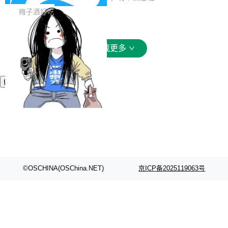
（57 分）、Grok 4...
能力。同时，我们 对禅道DevOps现有底层代码
接触的人觉得意外：服务器引擎是让你选的。 S
梅子酒好吃
进行了革命性的重构，为后续AI辅助编程、智能
olon 内核约 0.3MB，不内置固定的 HTTP 服务
代码评审及自动化运维的全面落地夯实了“一体
器。HTTP 引擎是一个独立插件。你选一个，或
化”的基座。 新版本将为用户带来更好的使用体
者选两个，不同环境之间切换，一行应用代码都
加载更多
验和更高的工作效率，感谢大家一直以来的支持
不用改。 下面快速过一下 10 种 HTTP 服务器
和反馈，我们将继续努力提供更优秀的产品和服
选项，各自适合什么场景，以及怎么切换。 一行
务！ 新增功能点 DevOps： 采用自研代码托管
依赖替换 在 Solon 里换 HTTP 服务器就是改 po
平台，支持一站式安装，提供从代码提交到交付
m.xml 里一个依赖，别的什么都不用动。 <depe
的...
ndency> <groupId>org.noear</groupId> <arti
factId>solon-web</artifac...
©OSCHINA(OSChina.NET)
京ICP备2025119063号