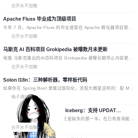
hancements 修复多次传递同一环境变量时，docker service crea
白开水不加糖
te和docker service update会发生 panic 的问题。docker/cli#714
Apache Fluss 毕业成为顶级项目
5 修复了 Docker Engine 29.7.0 中引入的一个回归问题，该问题
导致拉取镜像时会拒绝包含绝对 hardlink 目标的镜像（此类镜像由
今年 7 月，Apache Fluss 的毕业提案在 Apache 孵化器项目管理
某些镜像构建工具生成）。moby/moby#53305 修复了 Docker En
委员会（IPMC）投票中获得全票通过，随后获 Apache 软件基金
白开水不加糖
gine 29.7.0 中引入的一个回归问题，该问题可能导致在旧版 Linux
会董事会批准。今天，Apache 软件基金会正式宣布 Apache Fluss
内核...
马斯克 AI 百科项目 Grokipedia 被曝数月未更新
孵化毕业，成为 Apache 顶级项目（TLP）！这一里程碑不仅标志
着 Fluss 迈入新的发展阶段，也将进一步推动流式存储、实时湖仓
埃隆·马斯克推出的AI百科项目 Grokipedia 被曝长期停止内容更
与 AI 数据基础加速融合，为实时数据基础设施的发展开启新的篇
新，未能实现其作为“AI版维基百科”替代品的目标。 据 Lawfare 最
白开水不加糖
章。
新调查，自今年4月以来，Grokipedia 页面更新功能基本停滞，过
Solon I18n：三种解析器，零样板代码
去三个月内没有任何条目完成更新，用户提交的编辑请求也长期处
于待处理状态。 Grokipedia 于去年底上线，定位为由人工智能生
如果你在 Spring Boot 里做过国际化，流程大概是这样的：配 Mes
成内容的百科平台，被马斯克视为传统众包百科网站维基百科的替
sageSource 的 Bean、写 ReloadableResourceBundleMessage
梅子酒好吃
代方案。Lawfare 调查发现，无论热门页面还是低关注度页面，均
Source、声明 LocaleResolver、注册 LocaleChangeIntercepto
未出现近期更新，相关问题并非局限于特定领域，而是在不同主题
Apache Doris 4.1 全面增强 Iceberg：支持 UPDAT
r…五六步之后才能看到第一行翻译文本。 Solon 换了个方式。整
E、MERGE INTO 与 Iceberg V3
和访问量页面中普遍存在。 调查人员最初认为，Grokipedia可能只
个 i18n 模块围绕三个解析器、一个注解、一个工具类展开——没
Apache Doris 4.1 要补齐的，正是缺失的那一半。在已有查询能力
是限...
有 XML、没有拦截器注册、没有样板配置。 资源文件的约定 把文
的基础上，Doris 进一步支持了 UPDATE、DELETE、MERGE IN
白开水不加糖
件放到 resources/i18n/ 下： resources/i18n/messages.properti
TO 等数据修改操作、完整的表结构管理与分区演进，以及 rewrite