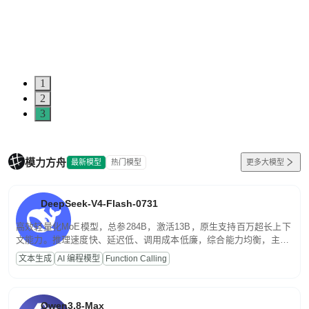
0
1
2
3
模力方舟
最新模型
热门模型
更多大模型
DeepSeek-V4-Flash-0731
高效轻量化MoE模型，总参284B，激活13B，原生支持百万超长上下
文能力。推理速度快、延迟低、调用成本低廉，综合能力均衡，主打
高并发、轻量化任务，适合日常对话、内容创作、基础 RAG、批量
文本生成
AI 编程模型
Function Calling
文案处理等普惠刚需场景。
Qwen3.8-Max