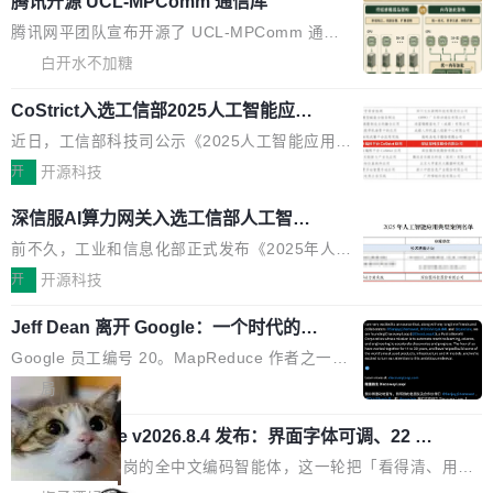
腾讯开源 UCL-MPComm 通信库
流仅能覆盖资本开支的12...
的差异点。 异步后台 agent：Muse Code 有一
腾讯网平团队宣布开源了 UCL-MPComm 通信
个主 agent 循环，外加一组后台 agent。这些后
库，并将作为transport接入Mooncake TENT。
白开水不加糖
台 agent...
该通信库针对AI Memory池化场景的数据传输需
CoStrict入选工信部2025人工智能应用
求进行了深度优化，能够实现数据中心内大规模
典型案例
计算节点间多种内存类型的高性能通信。 UCL-
近日，工信部科技司公示《2025人工智能应用典
MPComm将作为一种传输引擎接入Mooncake T
型案例入选名单》，深信服“面向企业研发场景的
开
开源科技
ENT，实现零拷贝传输性能提升30%、非零拷贝
开源 AI 编程平台 CoStrict 应用”凭借卓越的技术
深信服AI算力网关入选工信部人工智能
传输性能最高提升5倍。UCL-MPComm底层基
创新与落地成效成功入选。 全链路私有化部署，
应用典型案例！
于自研UCL-Engine通信引擎，后续腾讯网平将
助力企业AI研发安全落地 当前，越来越多企业已
前不久，工业和信息化部正式发布《2025年人工
持续开源更多基于UCL-Engine的高性能通信组
经开始引入 AI Coding 工具，通过调用公有云模
智能应用典型案例名单》，集中展示人工智能在
开
开源科技
件。 腾讯网平团队在UCL-MPComm中实现了一
型或企业内部部署模型提升研发效率。但随着 AI
各领域的应用成果，覆盖技术底座、行业赋能、
个独立于业务线程的全局通信引擎（Engine），
Jeff Dean 离开 Google：一个时代的结
Coding 从个人辅助工具逐步走向团队级、组织
产品应用、支撑保障、专题等五大方向。深信服
并实...
束，一个实验室的开始
级应用，企业在规模化落地过程中，对安全性、
AI算力网关（AI创新平台）成功入选！ 随着各行
Google 员工编号 20。MapReduce 作者之一。
可控性和代码质量提出了更高要求。 首先是数据
各业的Agent走向规模化建设，算力构成形态逐
Bigtable 作者之一。TensorFlow 的作者之一。
局
安全与合规要求。对于大多数普通研发场景，公
渐丰富，用户关注的重点也在发生变化：不只是
Gemini 的架构师。Google 首席科学家。 Jeff D
有云模型能够满足快速试用和效率提升的需求。
让AI用起来，还要进一步看清混合算力时代下，
🔥 SolonCode v2026.8.4 发布：界面字体可调、22 种
ean 在 Google 工作了 27 年后，宣布离职。 他
但对于金融、能源、医疗等对数据安全要求较...
语言、记忆搜索增强
Token花在哪里、算力是否被充分利用，以及持
不是一个人走。一同离开的还有 Sanjay Ghema
打开终端就能上岗的全中文编码智能体，这一轮把「看得清、用母
续增长的AI成本该如何优化。 深信服AI算力网关
wat（Google 员工编号 23，Jeff Dean 二十多