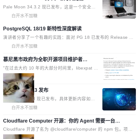
量化、模型权重压缩、以及共享 KV cache 的完
级。 根据介绍，Hy ASR3.0preview 目标在于：
Pale Moon 34.3.2 现已发布，这是一个安全更
整性保护。效果是：吞吐量提升 41%，每 token
让语音识别不再只是听清，而是真正听懂。通过
新和少量网页兼容性修复版本。 Changes/fixe
白开水不加糖
成本降低 30%，精度不变。 FP8 省的不仅是显
先理解你的语境和意图，再把准确的文字直接给
s： 实现了URL.Parse()便捷功能 对浏览器内部
存 KV cache 是推理时最吃显...
PostgreSQL 18/19 新特性深度解读
到你。从“逐字转写、单点优化”演进为“理解语
函数添加了多项边界检查，以避免潜在的越界访
境、兼容场景、一键直出”。 Hy ASR 3.0 previe
问、下溢和溢出。（DiD） 修复了加载和解析内
演讲者分享了一个有趣的实践：面对 PG 18 已发布的 Release No
w 不要求标准普通话，方言识别覆盖粤语、吴语
容提供的字体时出现的几个问题 为避免音频加
tes，他利用 AI 工具（如 Copilot）对数千条 commit 日志进行自动
白开水不加糖
等 10 大方言片区和 20 余个二级小片区。在开
载、处理和播放过程中可能出现的一系列错误，
分析，先让模型总结出三十余条潜在特性，再逐条要求生成详细解
源评测集中，Hy ASR 3.0 preview 在多语种的
慕尼黑市政府为全职开源项目维护者提
对音频采样频率设定了下限 采样率低于 8kHz
释和代码校验，最终筛选出对用户体感最强的若干项。对于尚未正
WER（...
供资助
（通常被认为是 "telephone"/"walkie-talkie" 音
式发版的 PG 19，则通过拉取过去一年内（从 PG 18 Beta1 时间
"在过去大约 10 年的大部分时间里，libexpat 的
质的最低采样率）的音频格式将被拒绝 修复了 C
点至今）的所有 commit，同样交由 AI 分析提炼。经过人工复核，
维护工作一直与我的日常工作、家务、社交生活
局
SS 圆角虚线样式中可能存在的问题 如果表单中
准确度令人满意。这一方法也为社区爱好者提供了高效跟踪新版本
和休闲娱乐竞争时间。" 这是 libexpat 维护者 S
的图像元素不在同一个子树中，则它们将不再关
的思路。
Firefox 153.0.3 发布
ebastian Pipping 写在博客里的话。8 月 4 日，
联 加...
他宣布了一个新消息：从 2026 年 8 月 1 日起，
Firefox 153.0.3 现已发布，具体更新内容如
他可以全职维护 libexpat 了，最长 6 个月。发
下： New Smart Window 包含多项增强功能：
白开水不加糖
工资的是慕尼黑市政府。 libexpat 是一个 C99
<ul> <li>现在建议列表会显示更多结果，方便用
编写的流式 XML 解析器，MIT 许可证。和 libx
Cloudflare Computer 开源：你的 Agent 需要一台电
户查找历史记录和切换到已打开的标签页。（<a
脑，而不是一个容器
ml2 一样，它是世界上使用最广泛的 XML 解析
href="https://bugzilla.mozilla.org/show_bug.c
Cloudflare 开源了名为 @cloudflare/computer 的 npm 包。项目
库之一。你的操作系统、浏览器、无数的基础设
gi?id=2019042">Bug&nbsp;2019042</a>）</l
的核心论点是：容器不适合 Agent 计算。真正适合的，是 Isolat
局