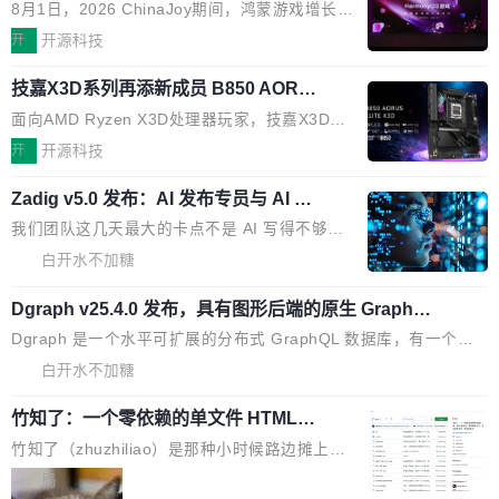
办，鲸鸿动能系统呈现游戏行业解决方
h 随便写代码，按网友说法：「怎么使劲用也用
ISC-V 平台的稳定版本，涵盖一系列基于 StarFi
8月1日，2026 ChinaJoy期间，鸿蒙游戏增长臻
案
不完。」5T 来自免费额度，3T 来自 Go...
ve JH71XX 的设备，例如 VisionFive 2、PINE
享会在上海举办。鸿蒙生态的全场景智慧营销平
开
开源科技
64 STAR64，以及 QEMU。 增强了对 POSIX.1
台鲸鸿动能协同华为游戏中心，面向游戏行业开
-2024 和 C23 编程接口标准的兼容性。 compat
技嘉X3D系列再添新成员 B850 AORU
发者及生态伙伴，系统呈现了平台在游戏领域的
S ELITE X3D主板强化性能体验
_linux(8) 增强了对 Linux 系统调用的支持，包
完整能力版图——从IAP高价值用户的全周期经
面向AMD Ryzen X3D处理器玩家，技嘉X3D系
括 epoll（围绕 kqueue 实现）、POSIX 消息队
营、到IAA游戏的“买变一体”正循环、再到联运与
列主板阵容迎来新成员——B850 AORUS ELITE
开
开源科技
列、...
广告协同的全链路经营闭环，以及面向全球市场
X3D。作为面向主流高性能平台打造的全新主板
的出海增长布局。 华为终端云业务商业化销售负
Zadig v5.0 发布：AI 发布专员与 AI 审
产品，B850 AORUS ELITE X3D延续技嘉在X3
查专员上线
责人在开场致辞中表示，游戏开发者的核心诉求
D平台优化上的技术积累，旨在为游戏玩家带来
我们团队这几天最大的卡点不是 AI 写得不够
已不再是“多一个投放渠道”，而是一套能够持续
更稳定、更高效的装机选择。 B850 AORUS ELI
好，是 AI 写得太好了。 好到审查排期从两天的
白开水不加糖
驱动增长的体系。截至目前，搭载HarmonyOS
TE X3D基于AMD AM5平台打造，支持AMD Ry
活儿拖成了五天。PR 一堆起来没人敢合，发布
6的终端设备已突破7000万台，注册开发者数量
zen 9000/8000/7000系列处理器，并针对X3D
Dgraph v25.4.0 发布，具有图形后端的原生 GraphQL
窗口推了又推。好到合进 main 分支的代码，我
已突破 1100 万。随着鸿蒙生态汇聚越来越多的
数据库
处理器特性进行平台级优化。其搭载X3D鸡血模
们自己都没看完。 这事不是个例。GitLab 调研
Dgraph 是一个水平可扩展的分布式 GraphQL 数据库，有一个图
高质量游戏...
式2.0，可根据不同使用场景释放处理器潜力，
过 1528 名开发者，85% 说 AI 把瓶颈从写代码
形后端。作为一个原生的 GraphQL 数据库，它严格控制数据在磁
白开水不加糖
帮助玩家在游戏与高负载应用中获得更充分的性
转移到了审代码。 写代码有人替你干了。但审代
盘上的排列方式，以优化查询性能和吞吐量，减少集群中的磁盘寻
能表现。 在核心规格方面，B850 AO...
码、把关发版这两道关，还得靠人肉扛。 V5.0
竹知了：一个零依赖的单文件 HTML，
道和网络调用。 Dgraph v25.4.0 现已发布，具体更新内容包括： f
把儿时竹蝉玩具搬进浏览器
想让 AI 一起盯。
eat(zero)：Zero 现支持 --security superflag（token=...;whitelist
竹知了（zhuzhiliao）是那种小时候路边摊上几
=...），与 Alpha 版本的格式一致，并据此对其管理 HTTP 端点进
块钱的玩意儿——一根小竹签，一个竹筒，一头
局