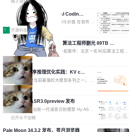
语、记得住」三件事一次补齐。 SolonCode 是什么 SolonCode 是
梅子酒好吃
正是围绕这些实际问题，从Token治理和成本治
年的编程搭档，MapReduce 和 Bigtable 的共同
杭州无耳科技研发的企业级终端编码智能体——一位全中文驱动的
理两个方面，让用户的每一份算力都看得清、管
作者）、Quoc Le（Google 大脑核心成员，Se
让“代码语义理解”深度释放AI Coding
数字员工，自主理解需求、规划步骤、编写代码。不挑模型、不挑
得住、用得稳、省得下、更安全！ 一、从现在开
价值潜能：华为云码道（CodeArts）
q2Seq 和 DocAI 的共同发明人）以及 Oriol Vin
平台，curl 一行装完即用。 开源地址：Gitee · GitCode · GitHub
一、代码仓深度理解技术的作用与价值 在软件工
始，Token使用一目...
代码仓技术解析
yals（Gemini 联合负责人，AlphaSta...
安装 支持 Java 8+（8~26）、macOS / Linux / Windows / Harm
程实践中，代码仓是企业核心知识资产的主要载
开
开源科技
ony PC。 # macOS / Linux / Harmony PC curl -fsSL https://solo
体。企业级代码仓库通常包含数十万乃至数百万
n.noear.org/solon...
一条“删库”命令跑 17 小时，算法工程师删光 89TB 数
个文件，其规模远超单次模型调用可承载的上下
据只为干私活
文窗口。随着项目规模的持续扩张与代码历史的
最高人民检察院8月4日公布了一起案件：北京一名90后算法工程师
不断累积，代码仓中的模块关系、接口契约、业
王某，为了给自己接的私活腾服务器空间，删光了公司AI游戏部门
局
务逻辑等关键信息往往分散于数十乃至数百个文
的全部核心数据。 王某2024年1月入职东城区某科技公司AI短剧部
件之中，形成高度复杂的知识关联网络。传统的
Cloudflare 分享推理优化实践：KV ca
门，有互联网大厂背景。在公司内部架构调整期间，部门三次通知
che 量化 + 权重压缩，吞吐量提升 4
代码检索手段（如关键词匹配、目录遍历）仅能
全员将数据从A集群迁移到B集群，王某都回复了"收到"。 他没有迁
Kimi 和 GLM 是当前最强的大模型系列之一，但
1%，成本降 30%
在语法层面完成文本定位，难以触及代码的语义
移数据。2024年9月3日下午4点，他使用此前登录的账号密码进入
它们有一个共同的问题：太吃显存了。月之暗面
局
内涵与结构关联，导致开发者使用代码智能体在
A集群，输入了一条被程序员圈称为"删库跑路"的命令——最高管理
的 Kimi K 系列和智谱的 GLM 都是长上下文、M
理解大规模代码仓时面临显著"代码仓理解"瓶
员权限、无需确认、强制递归删除。17个小时后，运维人员发现异
腾讯混元 Hy ASR3.0preview 发布
oE 架构的大模型，好用到让人上瘾，但 GPU 显
颈。 代码仓深度理解服务（以下简称" CodeBas
常并中止进程时，89TB数据已经没了。 删掉的是AI游戏部门的全
存永远不够用。 Cloudflare 的 Workers AI 团队
腾讯混元正式推出新一代语音识别模型 Hy ASR
e深度理解服务"）是华为云码道（CodeA...
部开发文件，包括公司自研的多个文生3D和...
一直在跑这些模型的推理。他们在官方博客上发
3.0preview。基于最新一代大语言模型 Hy3 的
白开水不加糖
了一篇技术文章，详细拆解了三种让大模型在 G
语言理解能力，以及融合了高精度语音识别与深
PU 上跑得更省、更快的技术手段——KV cache
Pale Moon 34.3.2 发布，苍月浏览器
度语义理解能力，实现了语音识别能力的全面升