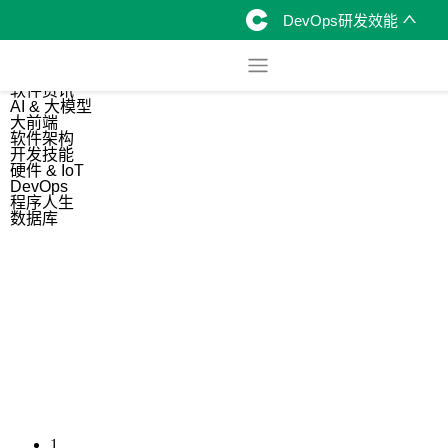
DevOps研发效能
综合
开源资讯
软件资讯
AI & 大模型
大前端
软件架构
开发技能
硬件 & IoT
DevOps
程序人生
数据库
1