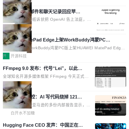
施软件，很可能都在用它。而过去十年，维护它
i> <li>现在，助手可以直接使用 Exa 的网络搜索
e。 Cloudflare 工程师在这件事上没什么可谦虚的——他们用 Wor
的人一直在用业余...
结果回答问题，而无需将问题转交给搜索引擎。
OpenAI 公开邮件和聊天记录回应苹果
kers 跑了十年 Isolate。用 CEO Matthew Prince 的话说：「我们
诉讼，称“Apple is getting this wron
（<a href="https://bugzilla.mozilla.org/show_
一生都在用 Isolate 运行代码，而 AI Agent 不需要容器，它们需要
上个月，苹果一纸诉状把 OpenAI 告上法庭，指
g”
bug.cgi?id=204...
的是 Isolate。」 容器为什么不合适 容器的问题在于启动和销毁都
控其挖角苹果前员工并窃取商业秘密。苹果的诉
局
太重了。一个 Agent 要执行的任务可能只需要几毫秒的 CPU 时
状把 OpenAI 描述成一个系统性地从前东家挖
间，但容器从冷启动到就绪要花数秒。如果未来有十...
HUAWEI MatePad Edge上架WorkBuddy鸿蒙PC
人、套取机密信息的对手。 OpenAI 没发律师
版，说话就能干活的AI办公搭子
函，也没选择庭外沉默。它在官网贴了一篇博
全能AI工作台WorkBuddy鸿蒙PC版上架HUAWEI MatePad Edge
文，标题只有六个字：Apple is getting this wro
应用市场，直接下载即可使用，与鸿蒙电脑上的体验一致。值得一
开
开源科技
ng。 然后，它把邮件往来和 iMessage 聊天记
提的是，这是目前市面上唯一支持平板接入WorkBuddy PC版的产
录全贴了出来。 他发错人了 苹果外部律师 Gabr
FFmpeg 9.0 发布：代号“Lei”，以此纪
品，搭载“人机双写”重磅功能——你写你的，AI写AI的，同屏协作
念中国开发者雷霄骅
iel Gross 来自 Weil 律所，2 月 23 日下午 5:53
互不干扰。一句话让AI帮你干活，现在开启全新体验！ 温馨提示：
全球知名开源多媒体框架 FFmpeg 今天正式发
给 OpenAI 总法律顾问 Che Chang 发了封邮
体验WorkBuddy鸿蒙PC版前，请将 HUAWEI MatePad Edge 升级
布了 9.0 版本。这个版本除了带来新一代音视频
局
件，附了一封长信，要求 OpenAI 配合调查前苹
至 HarmonyOS 6.1.0.135SP9 patch03及以上版本。 *升级路径：
处理能力和硬件加速支持之外，还有一个特殊之
果员工带走机密信...
设置 > 搜索“软件更新” > 检查更新，即可搜索新版本，下载安装完
亚马逊成本失控：AI 写代码烧掉 1215
处：FFmpeg 9.0 的代号是“Lei”。 这个名字，
万元，超预算 860%
成升级即可。 没有...
来自中国开发者雷霄骅（Lei Xiaohua）。 对于
外媒近日曝光了亚马逊的多份内部报告显示，AI
很多中国音视频开发者而言，这个名字并不陌
导致公司在多个项目上超支。《金融时报》报道
白开水不加糖
生。十年前，他通过大量中文技术文章、源码分
称，仅一个项目的成本超支就高达 180 万美元
Hugging Face CEO 发声：中国正在开
析和开源示例，让一代开发者第一次真正理解 F
（约合人民币 1215 万元）。 具体来说，一名工