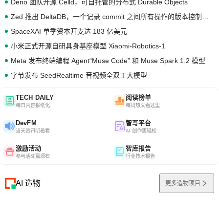
Deno 团队开源 Celld，可自托管的分布式 Durable Objects
Zed 推出 DeltaDB，一个记录 commit 之间所有操作的版本控制系统
SpaceXAI 单季资本开支达 183 亿美元
小米正式开源自研具身基座模型 Xiaomi-Robotics-1
Meta 发布终端编程 Agent“Muse Code” 和 Muse Spark 1.2 模型
字节发布 SeedRealtime 音视频全双工大模型
TECH DAILY
阅读榜单
每日内容报纸化
每周热文看这里
DevFM
智写平台
当天资讯听着看
AI 创作更轻松
激励活动
智库报告
参与活动赢源石
行业技术报告
AI 造物
更多造物项目