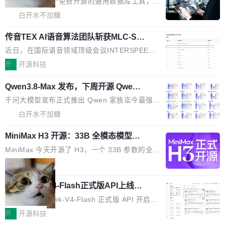
DBeaver 是一个免费开源的通用数据库工具，适
JPEG/WebP 的选项 ToC Editor：添加一个按
维度逐一批判了 SwiftUI。最让人印象深刻的一
用于开发人员和数据库管理员。DBeaver 26.1.4
白开水不加糖
钮，用于对目录中的条目进...
个论据是：苹果官方的 SwiftUI 教程项目 Land
现已发布，具体更新内容包括： AI 助手： <ul st
marks，用最新 Xcode 在最新 macOS 上构建
传音TEX AI语音算法团队斩获MLC-SL
yle="margin-left:0; margin-right:0"> <li><span
M 2026国际挑战赛Task 1亚军
运行，出来的效果是坏的——侧边栏按钮大小不
style="color:#000000">现在可以通过键盘访问
近日，在国际语音领域顶级会议INTERSPEECH
一，界面错位。他说这个问题"两年前就发现了，
AI 聊天功能（添加了一些快捷键）</span></li>
2026卫星活动——第二届多语种对话语音语言模
开
开源科技
至今没变"。 数据流方面，Manshin 指出 SwiftU
<li><span style="color:#000000">新增了始终
型挑战赛 （Multilingual Conversational Speec
I 的属性包装器演进史...
在新 SQL 控制台中打开 AI 生成的脚本的功能</
Qwen3.8-Max 发布，下周开源 Qwen3.
h Language Model Challenge，MLC-SLM）T
8-27B
span></li> <li><span style="color:#000000...
ask 1赛道中，传音TEX AI中心语音算法团队以
千问大模型宣布正式推出 Qwen 家族迄今最强大
自主研发的说话人归属多语种自动语音识别系统
的模型 Qwen3.8-Max，也是其首个 Max 规模
白开水不加糖
取得tcpMER 15.41%的成绩，在全球110支参赛
的开源权重模型。Qwen3.8-Max 的模型权重预
队伍中位列第二。此次突破展现了传音在多语种
MiniMax H3 开源：33B 全模态模型，
计将于开源，彼时也将同步开源 Qwen3.8-27B
一个视觉语言模型只够当它的编码器
语音识别、说话人日志、时间对齐与长音频工程
模型。 根据介绍，Qwen3.8-Max 基于 Qwen 3.
MiniMax 今天开源了 H3，一个 33B 参数的全模
化系统等关键方向的系统性技术实力。 本届赛事
5 的架构基础构建，参数规模扩展至 2.4 万亿，
态生成模型，能生成带原生立体声的 2K 视频。
局
聚焦多语言对话语音模型面临的关键技术挑战，
激活参数95B，支持100万上下文Tokens，在编
没有发布会，没有预告，直接扔了篇文章出来，
共吸引来自全球工业界与学术界的1...
程、办公、科研以及长周期任务等方面实现了全
DeepSeek-V4-Flash正式版API上线超
权重已经上传至 Hugging Face。 去年国内的视
算互联网
面提升。它不仅能应对更具挑战性的问题，还能
频生成模型还在追 Runway 和 Pika 的参数，今
近日，DeepSeek-V4-Flash 正式版 API 开启公
更可靠地端到端完成复杂任务，输出值得信赖的
天 MiniMax H3 从架构到许可都摆上台面了。一
开测试。国家超算互联网正式上线 DeepSeek-V
开
开源科技
成果。 全球开发者都可通过千问 AI 平台获得 Q
个模型，三个模块，两个开源。 H3 由三个模块
4-Flash 正式版（DeepSeek-V4-Flash-0731）