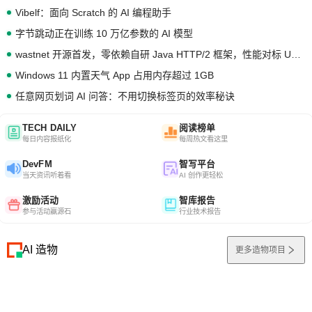
Vibelf：面向 Scratch 的 AI 编程助手
字节跳动正在训练 10 万亿参数的 AI 模型
wastnet 开源首发，零依赖自研 Java HTTP/2 框架，性能对标 Undertow !
Windows 11 内置天气 App 占用内存超过 1GB
任意网页划词 AI 问答：不用切换标签页的效率秘诀
TECH DAILY
阅读榜单
每日内容报纸化
每周热文看这里
DevFM
智写平台
当天资讯听着看
AI 创作更轻松
激励活动
智库报告
参与活动赢源石
行业技术报告
AI 造物
更多造物项目