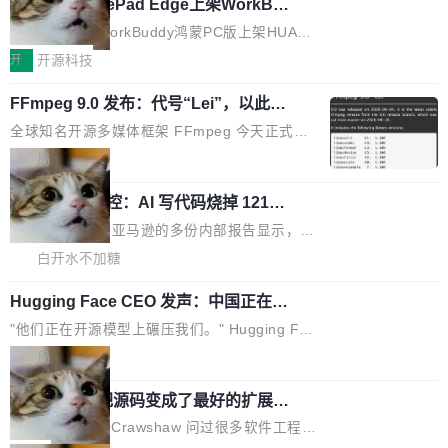
late。」 容器为什么不合适 容器的问题在于启动
HUAWEI MatePad Edge上架WorkBu
人、套取机密信息的对手。 OpenAI 没发律师
ddy鸿蒙PC版，说话就能干活的AI办公
和销毁都太重了。一个 Agent 要执行的任务可能
函，也没选择庭外沉默。它在官网贴了一篇博
全能AI工作台WorkBuddy鸿蒙PC版上架HUAWE
搭子
只需要几毫秒的 CPU 时间，但容器从冷启动到
文，标题只有六个字：Apple is getting this wro
I MatePad Edge应用市场，直接下载即可使
开
开源科技
就绪要花数秒。如果未来有十...
ng。 然后，它把邮件往来和 iMessage 聊天记
用，与鸿蒙电脑上的体验一致。值得一提的是，
录全贴了出来。 他发错人了 苹果外部律师 Gabr
FFmpeg 9.0 发布：代号“Lei”，以此纪
这是目前市面上唯一支持平板接入WorkBuddy P
念中国开发者雷霄骅
iel Gross 来自 Weil 律所，2 月 23 日下午 5:53
C版的产品，搭载“人机双写”重磅功能——你写
全球知名开源多媒体框架 FFmpeg 今天正式发
给 OpenAI 总法律顾问 Che Chang 发了封邮
你的，AI写AI的，同屏协作互不干扰。一句话让
布了 9.0 版本。这个版本除了带来新一代音视频
局
件，附了一封长信，要求 OpenAI 配合调查前苹
AI帮你干活，现在开启全新体验！ 温馨提示：
处理能力和硬件加速支持之外，还有一个特殊之
果员工带走机密信...
体验WorkBuddy鸿蒙PC版前，请将 HUAWEI M
亚马逊成本失控：AI 写代码烧掉 1215
处：FFmpeg 9.0 的代号是“Lei”。 这个名字，
万元，超预算 860%
atePad Edge 升级至 HarmonyOS 6.1.0.135S
来自中国开发者雷霄骅（Lei Xiaohua）。 对于
外媒近日曝光了亚马逊的多份内部报告显示，AI
P9 patch03及以上版本。 *升级路径：设置 > 搜
很多中国音视频开发者而言，这个名字并不陌
导致公司在多个项目上超支。《金融时报》报道
白开水不加糖
索“软件更新” > 检查更新，即可搜索新版本，下
生。十年前，他通过大量中文技术文章、源码分
称，仅一个项目的成本超支就高达 180 万美元
载安装完成升级即可。 没有...
析和开源示例，让一代开发者第一次真正理解 F
Hugging Face CEO 发声：中国正在开
（约合人民币 1215 万元）。 具体来说，一名工
源模型上碾压我们
Fmpeg，也成为很多人进入音视频开发领域的
程师借助 Anthropic 旗下 Claude Sonnet 模型
"他们正在开源模型上碾压我们。" Hugging Fac
“启蒙老师”。 而今年，恰好是雷霄骅离世十周
编写程序，目标是完成电商平台作者信息与商品
e CEO Clément Delangue 在 CNBC 的采访里
局
年。FFmpeg 社区最终选择用一个大版本的名
列表的数据匹配 —— 一项常规的数据处理任
没有拐弯抹角。他说中国正在赢得 AI 竞赛，而
字，留下了这份纪念。 雷霄骅曾是中国传媒大学
务，最终却产生了 180 万美元的账单，实际支出
当 AI agent 把源码变成了最好的扩展系
且按目前的速度，中国 AI 工具预计在今年底或
数字电视技术方向的博士生，长期从事视频、音
统，开发者工具必须开源
超出原定预算 860%。 更令人意外的是，该项目
2027 年就能追上美国前沿实验室的水平。 Dela
五年前，David Crawshaw 问过很多软件工程师
频技...
最终并未成功落地，而高额算力消耗持续运行长