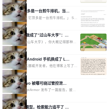
局
模式（auto mode）。这个决定背后，是两组让
AI 辅助编程顶多是一台煎牛排机，当不
人不安的数据。 第一组：人类审批到底有多不靠
了厨师
谱？Anthropic 在 1053 名付费用户中做了一项
「AI 不是厨师。它顶多是一台煎牛排机。」 Ser
对照实验，人为审核只抓到了 13.6% 的危险命
hii Sydorets 写了一篇博客，把 AI 辅助编程比作
局
令，而自动模式抓到了 89%。自动模式拦截了 8
煎牛排——任何人都能把肉扔进锅里弄熟，但要
00 条人类审批通过的指令，人类只拦截了 6 条
他把芯片制造做成了“过山车大亨”：一
稳定产出真正好的结果，需要真正的理解。机器
个浏览器里的半导体工厂
自动模式放过的指令。更令人担忧的是，随着会
能按食谱重复操作、规模化产出，但它不知道你
如果你玩过《过山车大亨》，你大概记得那种俯
话变长，人类的检测率从早期的约 17% 下降到
脑子里到底想要什么，除非你把想法翻译成明确
瞰视角——小人在公园里走来走去，游乐设施运
局
50 轮后的约 5%——人会疲劳，机器不会。 第
的需求。 文章的核心论点很简单：AI 让你更
转着，一切都在你的注视下运行。现在想象同样
二组：出了事有多严重？在 5-6 月标记的...
快，但快不等于好。 它能自动化重复劳动、生成
一名开发者将 Android 手机换成了 Lin
的视角，但公园里不是过山车，而是一座完整的
ux，称“AOSP 已死”
代码起点、解释逻辑，但它经常自信地给出错误
芯片制造工厂。 这就是 Chip Tycoon。 一个黄
Runarcn 是一名挪威开发者，他在博客上写了一
结果——「一块焦炭，上面放了一枝百里香，然
色的小车载着一片硅晶圆，穿过 20 栋建筑，从
篇文章，标题很直白：《I'm switching my phon
局
后告诉你这是三分熟。」 判断力仍然是不可替代
石英砂一路走到封装好的芯片。晶圆在每一站都
e from Android to Linux》。 他的核心论点很简
的。AI「不能替你定义什么是好，不能决定哪些
会发生肉眼可见的变化——长晶体、抛光、涂光
Atlassian Rovo 被曝可绕过管控泄露 Jira 和 Conflue
单：AOSP（Android Open Source Project）
取舍可以接受」，也看不出来什么时候结果在技
nce 数据，厂商两个月没回复
刻胶、蚀刻、离子注入、铜互联。公园中央是一
已经死了。不是技术上死了，而是作为一个真正
安全公司 PromptArmor 发布了一篇报告，披露 Atlassian 的 AI ag
术上正确、但方向完...
个环形路线，因为芯片制造需要把光刻流程重复
的开源项目死了。Google 把越来越多的核心功
ent Rovo 存在严重的数据泄露漏洞：攻击者可以通过 indirect pro
局
大约 60 次，每次一层。动画里简化为 4 圈。 整
能从 AOSP 移到了闭源的 Google Play Service
mpt injection（间接提示注入）窃取整个 Atlassian 租户内的 Jira
个项目只有一个 HTML 文件。没有构建步骤，没
s 里，设备树和内核源码被厂商锁死，你能看到
一个 4B 开源模型，检索能力追平了 G
工单和 Confluence 文档，全程不需要任何人工审批。 更值得注意