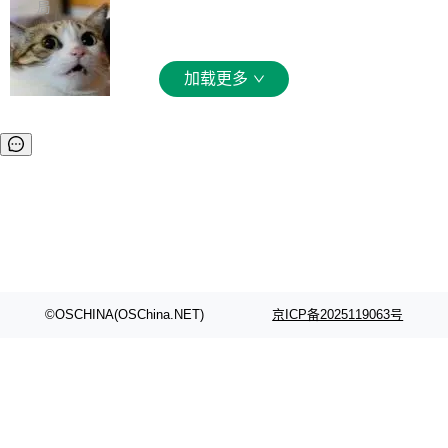
ngue 把原因归结为一件事：开放协作。中国的
一个问题：你写过什么给自己用的程序？答案几
局
达 5 个月，公司直到财务对账时才察觉异常。这
AI 开发者在一个共享和协作的生态里加速迭代，
乎都是没有。工程师们整天用别人写的程序写程
意味着一个无人看管的 AI 程序，在近半年时间
而美国模型厂商在"闭门造车"。他的原话是 "buil
序给别人用。偶尔有人自己写个博客系统、智能
里日夜不停地"烧钱"。 复盘显示，...
ding in silos"——各自为战，互不通气。 这个判
家居控制、家庭实验室，都算稀奇事。 Crawsh
加载更多
断从他嘴里说出来分量不同。Hugging Face 是
aw 是 Shelley 的作者，一个开源 AI coding age
全球最大的开源 AI 平台，上面跑着上百万个模
nt。他最近在博客上写了一篇文章，核心论点很
型。谁在开源赛道上领先，...
简单：开发者工具必须开源。 理由不是传统的自
由软件情怀，而是一个跟 AI agent 直接相关的
技术判断。 两行 prompt 就能个性化任何软件 C
rawshaw 给出了两个 prompt。 第一个： "下载
某个软件的源码，在本地构建。修改 agent ...
©OSCHINA(OSChina.NET)
京ICP备2025119063号