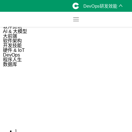
DevOps研发效能
综合
开源资讯
软件资讯
AI & 大模型
大前端
软件架构
开发技能
硬件 & IoT
DevOps
程序人生
数据库
1