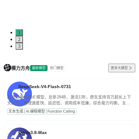
0
1
2
3
模力方舟
最新模型
热门模型
更多大模型
DeepSeek-V4-Flash-0731
高效轻量化MoE模型，总参284B，激活13B，原生支持百万超长上下
文能力。推理速度快、延迟低、调用成本低廉，综合能力均衡，主打
高并发、轻量化任务，适合日常对话、内容创作、基础 RAG、批量
文本生成
AI 编程模型
Function Calling
文案处理等普惠刚需场景。
Qwen3.8-Max