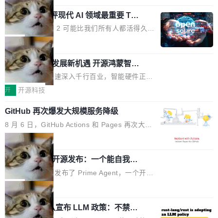
机身尺寸大幅精简。整机长度仅16厘米，属于同
元。数字的背后是一个清晰的事实——品牌对专
度宣传和欺诈。」 OpenAI 研究员 Keller Jorda
功率段机身尺寸十分紧凑的1600W电源产品。小
业化营销服务的需求从未如此迫切。 但市场扩容
xAI 前工程师评现代 AI 领域最重要 Top
n 这条推文引发了广泛讨论。他不是在说风凉
巧机身有效提升市面主流标准A...
3 开源项目
的同时,服务商的竞争逻辑正在改变。2026年Top
话，他是说出了一个圈内人尽皆知但很少公开捅
Flash Attention 2 可能比我们所有人都活得久。
Agency年度合辑的观察指出,“产品”这个离消费
破的事实。 Jordan 随后补充了一句软化声明：
这句话不是来自某个技术博客，而是出自 Hieu
局
者最近的载体,在整个品牌营销层面的权重显著变
「我不认为这些会议上大部分论文都在过度宣传
Pham 的一条推文。Hieu Pham 是谁？他是 xAI
高了。全域营销服务商的竞争正在从规模转向深
或造假。问题是，作为读者，如果你筛选出那些
共商智能硬件发展新机遇 开源鸿蒙智能
的早期工程师之一，在 Grok 训练基础设施团队
度,案例厚度、全域覆盖、多线协同...
硬件开发者日杭州站即将举行
看起来最令人兴奋的论文，那它们大部分都是过
工作过。近日他在 X 上发了一条帖子，列出了他
随着万物智联加速深入千行百业，智能硬件正从
度宣传的。」 这才是真正的痛点。不是所有论文
认为现代 AI 领域最重要的三个开源项目。 第一
单点设备迈向智能化、网联化、协同化发展。作
开
开源科技
都有问题，是最吸引眼球的那批论文最有问题。
个名字毫无悬念：Flash Attention 2。 Hieu 的
为面向全场景、跨终端的分布式操作系统，开源
他引用的帖子来自 Mathew Shen，一位 ICLR 2
理由很具体。FA 系列不需要解释，但 FA2 是他
GitHub 再次爆发大规模服务降级
鸿蒙通过统一技术底座和分布式能力，为不同类
026 的读者：「看了篇 ...
认为最重要的一个——复杂度恰到好处，刚好能
型智能设备的开发、连接与互联提供关键支撑，
8 月 6 日，GitHub Actions 和 Pages 再次大规
驱动你去学 CuTe，但还没被那些"邪恶的" Hopp
也为产业链企业探索产品创新与商业增长打开新
模服务降级，Actions 完全不可用超过 5 小时，
局
er++ 优化所淹没，足够容易修改和适配。 更关
的空间。 8月14日，开源鸿蒙智能硬件开发者日
webhook 停发，连自托管 runner 也因调度层故
键的是 FA2 的持久性...
（OHDD：OpenHarmony Hardware Develope
Prime Agent 开源发布：一个能自我改
障无法工作。Pages、Copilot code review、C
进的编程 Agent，ARC-AGI 3 超越人类
r Day）将在杭州启航。活动面向智能硬件产业
opilot coding agent 全部受影响。从检测到完全
Prime Intellect 发布了 Prime Agent，一个开源
专家基线
链企业和开发者，邀请行业专家与资深技术顾
恢复，大约 12 小时。 这是 2026 年 8 月的第六
的编程 Agent Harness，核心设计围绕两个抽
局
问，围绕开源鸿蒙技术能力、设备适配、芯片适
起事故，其中四起与 AI/Copilot 服务相关。 Git
象：Recursive Language Model（RLM）和 C
配、功耗与稳定性调优、兼容性测评及统一互联
Hub 员工 kdaigle 在 HN 讨论中贴出了一组数
Rust 项目团队宣布 LLM 政策：不禁
ontinual Harness。在 ARC-AGI 3 基准测试
等内容展开系统讲解和实战交流，帮助企业进一