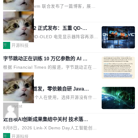
有依赖，没有网络请求。屏幕上每个形状都是 C
PT-5.6 Sol，成本降到 1/100
代码但你改不了，改了也刷不进去。 为什么 AO
的是，这个漏洞在 5 月 23 日就报告给了 Atlassian，两个多月过去
Neon 和 Castform 联合发布了一篇博客，展示
anvas 上纯手...
SP 不够用了 Runarcn 列举了几条他离开 Andro
了，公司除了表示"感谢"并分配了一个 case number 之外，再没有
了一个惊人的结果：一个 4B 参数的开源模型，
局
id 的具体理由： Google Pla...
任何实质性回应。Rovo 至今仍处于漏洞未修复状态。 攻击链路 攻
经过 RL 后训练之后，在检索任务上的准确率追
击链并不复杂。 受害者给 Rovo 提了一个正...
技嘉 GO27Q32 正式发布：五重 QD-OL
平了 GPT-5.6 Sol，但每次请求的成本只有对方
ED 面板加持，320Hz 极速与影院级画
的 1/100。 具体来说，GPT-5.6 Sol 做一次典型
技嘉科技旗下 QD-OLED 电竞显示器阵容再添旗
面兼得
的多轮搜索请求需要超过 10 秒，端到端成本约
舰新作。GO27Q32 将于 2026 年 9 月 15 日正
开
开源科技
0.03 美元。对于需要反复搜索的 agent 工作流
式上市，以 27 英寸 QHD 分辨率、三星显示 Pe
来说，这个速度和成本都"高得让人没法用"。而
字节跳动正在训练 10 万亿参数的 AI 模
nta Tandem 五重发光架构为核心，为高端玩家
型
4B 开源模型在推理速度上快了几个数量级，成
打造速度与画质不妥协的沉浸体验。 GO27Q32
根据 Financial Times 的报道，字节跳动正在训
本低了两三个数量级。 问题在于，小模型开箱即
搭载三星最新 QD-OLED 面板，采用 5 层串联
练一个 10 万亿参数的 AI 模型，目前处于预训练
局
用时的检索能力确实远不如闭源前沿模型。差距
式发光结构，并装配全新 ObsidianShield 抗反
阶段。 10 万亿是什么概念？Anthropic 目前最
在哪？就在 RL 后训练。 从 RAG 到 agentic...
wastnet 开源首发，零依赖自研 Java H
射镀膜，黑阶表现提升可达40%，并将表面硬度
大的模型 Mythos 5 约 8 万亿参数。DeepSeek
TTP/2 框架，性能对标 Undertow !
由2H升級至3H，画面对比度与强度都提升的同
V4-Pro 是 1.6 万亿。月之暗面的 Kimi K3 是 2.
这个项目一直是个人在使用，选择开源没有什么
时还具有 320Hz 刷新率与 0.03ms GTG 灰阶响
8 万亿。美团 LongCat-2.0 是 1.6 万亿。字节
动机理由，就是想开源了，如果非要说一个，那
wycst
应时间，从源头消除拖影与动态模糊。 1.突破 O
跳动的这个未命名模型，直接跳到了 10 万亿。
就是它多少弥补了国产 Java 自研 HTTP/2 框架
LED 画质局限，暗部细节...
近百项AI创新成果集结中关村 技术落地与产业迭代提
预训练通常需要 3 到 6 个月，之后还有微调阶
这块空白——放眼国产 Java 生态，能拿出手的
速
段。按这个时间线，最早可能在 2026 年底或 2
HTTP/2 网络框架，要么闭源，要么底层建立在
8月8日，2026 Link-X Demo Day人工智能创新项目展在北京中关
027 年初发布。 这个节点很微妙。Anthropic 刚
Netty 之上，真正自研的 Java 实现几乎没有。
村举办。本次活动由星连资本、华清普智AI孵化器主办，汇聚近20
开
开源科技