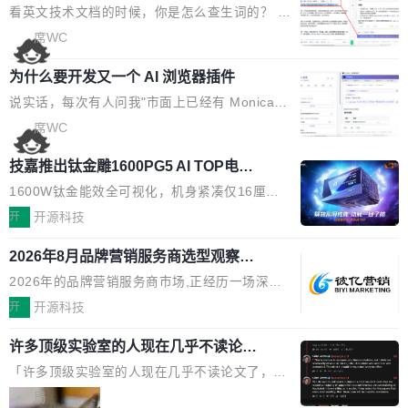
考试规范性。 优化登录状...
的效率秘诀
可以用来做日常 OA，CRM，ERP，业务管理等
背后,折射的是企业面对新兴服务赛道时的集体困
看英文技术文档的时候，你是怎么查生词的？ 我
系统。 勾股OA6.0.2版本主要是对勾股OA 6第
惑——该信谁、看什么、怎么选。 据易观分析
猜大多数人的流程是：选中单词 → Ctrl+C → 切
席WC
一个大版本发布的部分功能细节优化和bug问题
《中国GEO市场产业图谱》数据,2026年中国GE
到翻译标签页 → Ctrl+V → 看翻译 → 切回原
修复的版本，具体更新日志如下： 1、补全新版
O行业规模预计达942亿元,同比增长169.7%。G
为什么要开发又一个 AI 浏览器插件
文。遇到不懂的代码片段，再切到 ChatGPT 问
本的各个审批类型的审批单导出 2、优化各个审
artner同期预测,传统搜索引擎访问量年内将下滑
一下。来回切换几次，思路早断了。 今天介绍的
说实话，每次有人问我"市面上已经有 Monica、
核反确认审批的逻辑，使...
25%,AI载体流量占比突破40%;埃森哲2025年中
开源 Chrome 扩展 AI Helper，有一个划词浮动
Sider、Copilot for Chrome 这些 AI 浏览器插件
席WC
国消费者调研则指出,37%的用户在有明确购买需
工具栏功能，能让你在任意网页选中文本就直接
了，你为什么还要再做一个"，我都觉得这个问题
求时倾向于先问AI。几组数据指向一致:GEO已
技嘉推出钛金雕1600PG5 AI TOP电
用 AI，完全不用切换标签页。 划词工具栏是什
问得好。 因为我自己也是从用户变成开发者的。
从营销"加分项"变成品牌在AI时...
源：为发烧级主机与本地AI算力打造旗
么 安装 AI Helper 后，在任意网页选中文本，选
现有产品的天花板 我用过不少 AI 浏览器插件。
1600W钛金能效全可视化，机身紧凑仅16厘米
舰供电方案
区旁边会自动浮现一个工具栏： 工具 功能 典型
刚开始觉得都挺好——选中一段文字，弹出解
继2026台北电脑展首度亮相后，技嘉科技近日正
开
开源科技
场景 AI 搜索 联网搜索相关信息 看到陌生概念，
释；写邮件时帮你润色；看英文网页给你翻译摘
式发布钛金雕1600PG5 AI TOP电源。这款高端
想快速了解背景 解释 让 AI 解释选中文本 读到
2026年8月品牌营销服务商选型观察：
要。但用久了你会发现，它们本质上都是同一类
电源专为发烧级DIY主机与本地AI算力平台打
费解...
从流量思维到品牌资产思维的范式转移
东西：一个带网页上下文的聊天框。 它们能读取
造，整机长度仅16厘米，提供1600W额定功率
2026年的品牌营销服务商市场,正经历一场深刻
页面的文本，然后把文本丢给大模型，再返回一
与80PLUS钛金能效；支持ATX 3.1与PCIe 5.1
的价值重构。全球全案品牌代理机构市场从2025
开
开源科技
段回答。仅此而已。 这当然有用，但总觉得差点
规范，结合服务器级元件、完善供电线材与内置
年的83.1亿美元增长至2026年的86.6亿美元,年
意思。比如我在一个后台管理系统里，需要填50
实时LCD监控屏，可充分满足当下高阶PC主机
许多顶级实验室的人现在几乎不读论文
复合增长率达5.44%,预计2032年将突破120亿美
个表单字段，每个字段还有联动逻辑；比如我
了
的严苛使用需求。 澎湃功率，紧凑机身 钛金雕1
元。数字广告与公共关系相关服务市场更是从20
「许多顶级实验室的人现在几乎不读论文了，而
想...
600PG5 AI TOP具备强悍输出功率，同时实现
25年的8463亿美元扩张至2026年的8763亿美
且他们认为 ICLR/ICML/NeurIPS 充斥着大量过
局