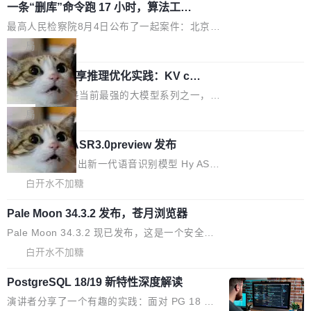
件之中，形成高度复杂的知识关联网络。传统的
一条“删库”命令跑 17 小时，算法工程
个文件，其规模远超单次模型调用可承载的上下
师删光 89TB 数据只为干私活
代码检索手段（如关键词匹配、目录遍历）仅能
文窗口。随着项目规模的持续扩张与代码历史的
最高人民检察院8月4日公布了一起案件：北京一
在语法层面完成文本定位，难以触及代码的语义
不断累积，代码仓中的模块关系、接口契约、业
名90后算法工程师王某，为了给自己接的私活腾
局
内涵与结构关联，导致开发者使用代码智能体在
务逻辑等关键信息往往分散于数十乃至数百个文
服务器空间，删光了公司AI游戏部门的全部核心
理解大规模代码仓时面临显著"代码仓理解"瓶
件之中，形成高度复杂的知识关联网络。传统的
Cloudflare 分享推理优化实践：KV ca
数据。 王某2024年1月入职东城区某科技公司AI
颈。 代码仓深度理解服务（以下简称" CodeBas
che 量化 + 权重压缩，吞吐量提升 4
代码检索手段（如关键词匹配、目录遍历）仅能
短剧部门，有互联网大厂背景。在公司内部架构
Kimi 和 GLM 是当前最强的大模型系列之一，但
e深度理解服务"）是华为云码道（CodeA...
1%，成本降 30%
在语法层面完成文本定位，难以触及代码的语义
调整期间，部门三次通知全员将数据从A集群迁
它们有一个共同的问题：太吃显存了。月之暗面
局
内涵与结构关联，导致开发者使用代码智能体在
移到B集群，王某都回复了"收到"。 他没有迁移
的 Kimi K 系列和智谱的 GLM 都是长上下文、M
理解大规模代码仓时面临显著"代码仓理解"瓶
数据。2024年9月3日下午4点，他使用此前登录
腾讯混元 Hy ASR3.0preview 发布
oE 架构的大模型，好用到让人上瘾，但 GPU 显
颈。 代码仓深度理解服务（以下简称" CodeBas
的账号密码进入A集群，输入了一条被程序员圈
存永远不够用。 Cloudflare 的 Workers AI 团队
腾讯混元正式推出新一代语音识别模型 Hy ASR
e深度理解服务"）是华为云码道（CodeA...
称为"删库跑路"的命令——最高管理员权限、无
一直在跑这些模型的推理。他们在官方博客上发
3.0preview。基于最新一代大语言模型 Hy3 的
白开水不加糖
需确认、强制递归删除。17个小时后，运维人员
了一篇技术文章，详细拆解了三种让大模型在 G
语言理解能力，以及融合了高精度语音识别与深
发现异常并中止进程时，89TB数据已经没了。
PU 上跑得更省、更快的技术手段——KV cache
Pale Moon 34.3.2 发布，苍月浏览器
度语义理解能力，实现了语音识别能力的全面升
删掉的是AI游戏部门的全部开发文件，包括公司
量化、模型权重压缩、以及共享 KV cache 的完
级。 根据介绍，Hy ASR3.0preview 目标在于：
Pale Moon 34.3.2 现已发布，这是一个安全更
自研的多个文生3D和...
整性保护。效果是：吞吐量提升 41%，每 token
让语音识别不再只是听清，而是真正听懂。通过
新和少量网页兼容性修复版本。 Changes/fixe
白开水不加糖
成本降低 30%，精度不变。 FP8 省的不仅是显
先理解你的语境和意图，再把准确的文字直接给
s： 实现了URL.Parse()便捷功能 对浏览器内部
存 KV cache 是推理时最吃显...
到你。从“逐字转写、单点优化”演进为“理解语
PostgreSQL 18/19 新特性深度解读
函数添加了多项边界检查，以避免潜在的越界访
境、兼容场景、一键直出”。 Hy ASR 3.0 previe
问、下溢和溢出。（DiD） 修复了加载和解析内
演讲者分享了一个有趣的实践：面对 PG 18 已