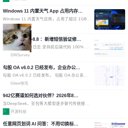
在 5 月发布了 Mythos 5...
wastnet 是一款完全自研、零第三方依赖的轻量
00名产业、学术、投资人士，集中展出近百项覆盖AI芯片、算力、
级 Java 网络应用框架，核心基于 JDK 原生 NI
Windows 11 内置天气 App 占用内存超
模型、应用全链条创新项目，聚焦AI技术产业化落地与资本对接，
过 1GB
O 构建 Reactor 多路复用模型，不依赖 Netty、
呈现当前国内AI前沿技术突破与商业化最新进展。 活动围绕AI学术
Windows 11 内置天气应用，占用了超过 1GB
Tomcat 等任何第三方网络库。其 HTTP/2 协议
研究与产业落地融合展开多维度研讨。星连资本创始合伙人张鸣晨
内存。 Notebookcheck 的测试发现这个数字
局
栈从 HPACK、Huffman 到 ALPN 均为自主实
表示，AI产业化是长期产融结合过程，早期优质技术项目需持续资
时，反复确认了多次。不是 100MB，不是 500
现，在基准测试中与 Un...
本与产业资源赋能，助力创新从概念走向落地。现场青年学者、产
调问更新7.26~8.8 ：新增短信验证修
MB，是 1 个 G。一个显示天气的应用。 Windo
改，考试能力升级
业专家、投资人围绕AI前沿技术瓶颈、行业固有认知重构等议题展
ws 内置应用臃肿早就是老话题了，但一款天气
DWSurvey 更新日志 坚持前后端代码 100% 开
开跨界对话，聚焦行业真实痛点与突破方向...
应用占用内存就超过 1G 还是过于离谱——问题
源助力企业建设自主可控的问卷调研系统 官网地
DWSurvey
出在 WebView2。微软的天气 App 本质上是一
址www.diaowen.net ➔ 源码下载Gitee 仓库 ➔
个嵌在 Edge WebView 里的网页。它不是一个
勾股 OA v6.0.2 已经发布，企业办公系
本次更新新增短信验证修改已答问卷功能，提升
统
「应用」，它是一个运行在浏览器引擎里的网
答卷安全性；同时升级考试能力，完善填空题判
勾股 OA v6.0.2 已经发布。 勾股 OA 办公系统
页，外面套了一层 Windows 的壳。 WebView2
分、防切屏等功能体验，并优化多项产品细节，
是一款简单实用的开源的企业办公系统。系统集
Gitee快讯
本身就是个内存大户。它加载了完整的 Edge 渲
提升整体使用体验。 新增功能 01. 新增验证手
成了系统设置、附件管理、人事管理、行政管
染引擎，包括 JavaScript 引擎...
机号后查看、修改已答问卷功能 02. 新增填空题
942亿赛道如何选对伙伴？2026年8月G
理、消息管理、资产管理、企业公告、知识网
EO公司推荐
判分功能 03. 添加协作管理员支持树形结构选择
盘、审批流程设置、办公审批、工作计划、工作
当DeepSeek、豆包等大模型逐步替代传统搜索
体验优化与修复 •页面与体验优化 优化工作台首
汇报、工作日志、日常办公、财务管理、客户管
成为用户获取信息的主要入口,品牌竞争的逻辑变
开
开源科技
页 UI 展示效果，提升页面使用体验。 优化防切
理、合同管理、项目管理、任务管理等功能模
了:不再是争抢关键词排名,而是想办法进入AI脱
屏提醒规则，调整为每次切屏均触发提示，提升
块。系统简约，易于功能扩展，方便二次开发，
任意网页划词 AI 问答：不用切换标签页
口而出的那个答案。"GEO公司推荐"这个搜索词