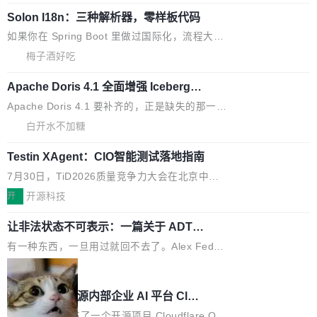
新调查，自今年4月以来，Grokipedia 页面更新功能基本停滞，过
AI 数据基础加速融合，为实时数据基础设施的发
Solon I18n：三种解析器，零样板代码
去三个月内没有任何条目完成更新，用户提交的编辑请求也长期处
展开启新的篇章。
于待处理状态。 Grokipedia 于去年底上线，定位为由人工智能生
如果你在 Spring Boot 里做过国际化，流程大概
成内容的百科平台，被马斯克视为传统众包百科网站维基百科的替
是这样的：配 MessageSource 的 Bean、写 R
梅子酒好吃
代方案。Lawfare 调查发现，无论热门页面还是低关注度页面，均
eloadableResourceBundleMessageSource、
未出现近期更新，相关问题并非局限于特定领域，而是在不同主题
Apache Doris 4.1 全面增强 Iceberg：
声明 LocaleResolver、注册 LocaleChangeInt
支持 UPDATE、MERGE INTO 与 Iceb
和访问量页面中普遍存在。 调查人员最初认为，Grokipedia可能只
erceptor…五六步之后才能看到第一行翻译文
Apache Doris 4.1 要补齐的，正是缺失的那一
erg V3
是限...
本。 Solon 换了个方式。整个 i18n 模块围绕三
半。在已有查询能力的基础上，Doris 进一步支
白开水不加糖
个解析器、一个注解、一个工具类展开——没有
持了 UPDATE、DELETE、MERGE INTO 等数
XML、没有拦截器注册、没有样板配置。 资源
Testin XAgent：CIO智能测试落地指南
据修改操作、完整的表结构管理与分区演进，以
文件的约定 把文件放到 resources/i18n/ 下： r
及 rewrite_data_files、expire_snapshots 等日
7月30日，TiD2026质量竞争力大会在北京中关
esources/i18n/messages.properties ...
常维护操作，并完整支持 Iceberg V3 格式。
村国家自主创新示范区会议中心开幕。本届大会
开
开源科技
由中关村智联软件服务业质量创新联盟主办，以
让非法状态不可表示：一篇关于 ADT
“智构可信·质创未来——AI原生时代的质量新范
的帖子在 Reddit 火了
式”为主题，直面AI从实验室走向规模化产业落地
有一种东西，一旦用过就回不去了。Alex Fedos
的核心质量命题。会上，《2026智能研发生产力
eev 管它叫"软件设计的基石"。 他说的东西不新
局
工具选型手册》发布，Testin云测的Testin XAge
鲜——代数数据类型（ADT），尤其是和类型
Cloudflare 开源内部企业 AI 平台 Clou
nt智能测试系统入选AI测试领域代表产品。对CI
（sum type）。但他说清楚了一件事：这不是类
dflare OS
O而言，这提示了一个转变：AI测试正在从效率
型系统的学术体操，是日常编码的思维方式。 文
Cloudflare 发布了一个开源项目 Cloudflare O