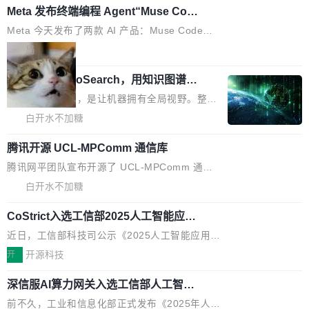
——打字、删改、试错、agent 对话——都在 co
Meta 发布终端编程 Agent“Muse Cod
元。其中，绝大部分资金被直接用于 AI 领域，
e” 和 Muse Spark 1.2 模型
mmit 之间的空隙里丢失了。 DeltaDB 要做的就
金额高达158.3亿美元，这一单项投入已经逼近
Meta 今天发布了两款 AI 产品：Muse Code，
是把这段空隙补上。 回退到任何一次编辑：Delt
微软同期总资本开支的四成。 与亚马逊、Alpha
一个在终端里运行的编程 agent；Muse Spark
局
aDB 捕获 commit 之间的每一次操作，...
bet、微软以及 Meta 等传统科技巨头相比，Spa
1.2，驱动这个 agent 的新模型。一句话概括：
ceXAI的资金消耗速度尤为引人瞩目。然而，支
美团开源 LoHoSearch，用知识图谱校
你可以用 curl -fsSL https://dev.meta.ai/install.
准 AI 能力认知
撑庞大支出的资金来源却呈现出截然不同的面
sh | bash 安装一个能在大项目里自动规划、写
机器出题的前提，是让机器拥有全局视野。整个
貌。数据显示，微软和 Meta 主要依托充沛的经
代码、验证结果的 AI 终端工具。 据介绍，Muse
构建流程可以分为四个环节：建图 → 控制难度
白开水不加糖
营现金流来覆盖资本开支，其资本支出覆盖率分
Code 是 Meta 的编程 agent 产品。它和市场上
→ 质量把关 → 数据概览。
别达到155% 和106%;而SpaceXAI的经营现金
已有的终端编程 agent 在设计理念上有几个明显
腾讯开源 UCL-MPComm 通信库
流仅能覆盖资本开支的12...
的差异点。 异步后台 agent：Muse Code 有一
腾讯网平团队宣布开源了 UCL-MPComm 通信
个主 agent 循环，外加一组后台 agent。这些后
库，并将作为transport接入Mooncake TENT。
白开水不加糖
台 agent...
该通信库针对AI Memory池化场景的数据传输需
CoStrict入选工信部2025人工智能应用
求进行了深度优化，能够实现数据中心内大规模
典型案例
计算节点间多种内存类型的高性能通信。 UCL-
近日，工信部科技司公示《2025人工智能应用典
MPComm将作为一种传输引擎接入Mooncake T
型案例入选名单》，深信服“面向企业研发场景的
开
开源科技
ENT，实现零拷贝传输性能提升30%、非零拷贝
开源 AI 编程平台 CoStrict 应用”凭借卓越的技术
传输性能最高提升5倍。UCL-MPComm底层基
深信服AI算力网关入选工信部人工智能
创新与落地成效成功入选。 全链路私有化部署，
应用典型案例！
于自研UCL-Engine通信引擎，后续腾讯网平将
助力企业AI研发安全落地 当前，越来越多企业已
前不久，工业和信息化部正式发布《2025年人工