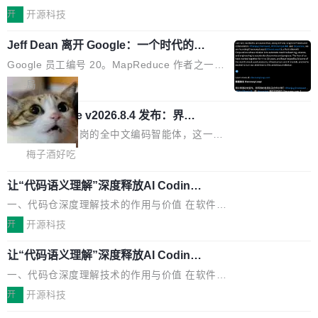
持续开源更多基于UCL-Engine的高性能通信组
经开始引入 AI Coding 工具，通过调用公有云模
智能应用典型案例名单》，集中展示人工智能在
开
开源科技
件。 腾讯网平团队在UCL-MPComm中实现了一
型或企业内部部署模型提升研发效率。但随着 AI
各领域的应用成果，覆盖技术底座、行业赋能、
个独立于业务线程的全局通信引擎（Engine），
Coding 从个人辅助工具逐步走向团队级、组织
Jeff Dean 离开 Google：一个时代的结
产品应用、支撑保障、专题等五大方向。深信服
并实...
束，一个实验室的开始
级应用，企业在规模化落地过程中，对安全性、
AI算力网关（AI创新平台）成功入选！ 随着各行
Google 员工编号 20。MapReduce 作者之一。
可控性和代码质量提出了更高要求。 首先是数据
各业的Agent走向规模化建设，算力构成形态逐
Bigtable 作者之一。TensorFlow 的作者之一。
局
安全与合规要求。对于大多数普通研发场景，公
渐丰富，用户关注的重点也在发生变化：不只是
Gemini 的架构师。Google 首席科学家。 Jeff D
有云模型能够满足快速试用和效率提升的需求。
让AI用起来，还要进一步看清混合算力时代下，
🔥 SolonCode v2026.8.4 发布：界面
ean 在 Google 工作了 27 年后，宣布离职。 他
但对于金融、能源、医疗等对数据安全要求较...
字体可调、22 种语言、记忆搜索增强
Token花在哪里、算力是否被充分利用，以及持
不是一个人走。一同离开的还有 Sanjay Ghema
打开终端就能上岗的全中文编码智能体，这一轮
续增长的AI成本该如何优化。 深信服AI算力网关
wat（Google 员工编号 23，Jeff Dean 二十多
把「看得清、用母语、记得住」三件事一次补
梅子酒好吃
正是围绕这些实际问题，从Token治理和成本治
年的编程搭档，MapReduce 和 Bigtable 的共同
齐。 SolonCode 是什么 SolonCode 是杭州无
理两个方面，让用户的每一份算力都看得清、管
作者）、Quoc Le（Google 大脑核心成员，Se
让“代码语义理解”深度释放AI Coding
耳科技研发的企业级终端编码智能体——一位全
得住、用得稳、省得下、更安全！ 一、从现在开
价值潜能：华为云码道（CodeArts）
q2Seq 和 DocAI 的共同发明人）以及 Oriol Vin
中文驱动的数字员工，自主理解需求、规划步
一、代码仓深度理解技术的作用与价值 在软件工
始，Token使用一目...
代码仓技术解析
yals（Gemini 联合负责人，AlphaSta...
骤、编写代码。不挑模型、不挑平台，curl 一行
程实践中，代码仓是企业核心知识资产的主要载
开
开源科技
装完即用。 开源地址：Gitee · GitCode · GitHu
体。企业级代码仓库通常包含数十万乃至数百万
b 安装 支持 Java 8+（8~26）、macOS / Linu
让“代码语义理解”深度释放AI Coding
个文件，其规模远超单次模型调用可承载的上下
价值潜能：华为云码道（CodeArts）
x / Windows / Harmony PC。 # macOS / Linu
文窗口。随着项目规模的持续扩张与代码历史的
一、代码仓深度理解技术的作用与价值 在软件工
代码仓技术解析
x / Harmony PC curl -fsSL https://solon.noea
不断累积，代码仓中的模块关系、接口契约、业
程实践中，代码仓是企业核心知识资产的主要载
开
开源科技
r.org/solon...
务逻辑等关键信息往往分散于数十乃至数百个文
体。企业级代码仓库通常包含数十万乃至数百万