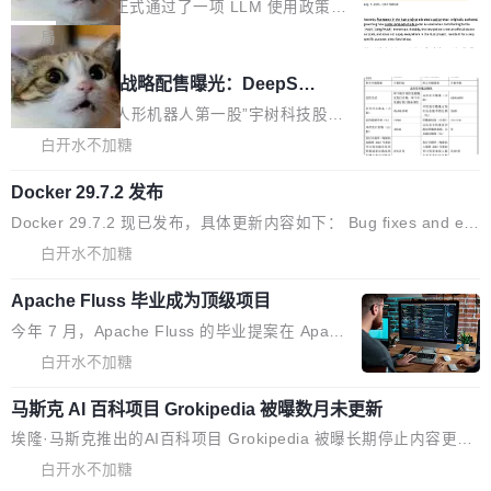
止，但你要承认哪些代码不是你写的
据：2025 年全年 10 亿次 commit。现在，每周
上，Prime Agent + Opus 5 的组合达到了 95.
Rust 语言项目正式通过了一项 LLM 使用政策，
步了解开源鸿蒙在智能...
2.75 亿次，全年预计 140 亿次。GitHub...
5% RHAE Best@1，超过了 ARC 报告的人类专
覆盖 rust-lang/rust 单一仓库的代码贡献。这不
局
家基线 95.4%。 不是又一个 coding agent 包装
是项目级别的官方立场，目前由五个团队采纳，
宇树科技 IPO 战略配售曝光：DeepSe
器 Prime Agent 的架构和市面上大多数 coding
但它可能是主流开源项目中关于 AI 辅助贡献最
ek 获配 93.3 万股，锁定 36 个月
agent 有本质区别。大多数 agent harness 的设
细致的一份规则。 政策的核心只有一句话：LLM
8月6日晚间，“人形机器人第一股”宇树科技股份
计是基于早期模型的能力—...
可以用来分析、提炼、审阅、建议，但不能用来
有限公司披露IPO发行价格及战略配售结果，杭
白开水不加糖
创作。 具体来说，LLM 生成的代码可以提交，
州深度求索人工智能基础技术研究有限公司（De
Docker 29.7.2 发布
但必须满足五个条件：预先安排、非关键、高质
epSeek）获配93.3399万股，按150.8元/股发行
量、充分测试、充分审查，并且必须披露。LLM
价格计算，认购金额约1.41亿元，股份锁定期为
Docker 29.7.2 现已发布，具体更新内容如下： Bug fixes and en
不得生成涉及安全性的关键变更，除非作者本身
36个月。 公告显示，本次宇树科技战略配售对
hancements 修复多次传递同一环境变量时，docker service crea
白开水不加糖
就是领域专家。即使如此，政策也"强烈不建
象主要包括长期投资机构、与公司业务具有战略
te和docker service update会发生 panic 的问题。docker/cli#714
议"这么做。 对于不披露的情况，审核者可以直
合作关系或长期合作愿景的大型企业、科创板保
Apache Fluss 毕业成为顶级项目
5 修复了 Docker Engine 29.7.0 中引入的一个回归问题，该问题
接关闭 PR，无需解释。 政策作者 Jynn Ne...
荐人跟投子公司，以及公司高级管理人员和核心
导致拉取镜像时会拒绝包含绝对 hardlink 目标的镜像（此类镜像由
今年 7 月，Apache Fluss 的毕业提案在 Apach
员工参与设立的专项资产管理计划。其中，Dee
某些镜像构建工具生成）。moby/moby#53305 修复了 Docker En
e 孵化器项目管理委员会（IPMC）投票中获得
白开水不加糖
pSeek作为与宇树科技具备战略合作关系的企
gine 29.7.0 中引入的一个回归问题，该问题可能导致在旧版 Linux
全票通过，随后获 Apache 软件基金会董事会批
业，获配股份数量占本次发行数量的2.31%。 除
内核...
马斯克 AI 百科项目 Grokipedia 被曝数月未更新
准。今天，Apache 软件基金会正式宣布 Apach
DeepSeek外，腾讯旗下上海启善投资有限公司
e Fluss 孵化毕业，成为 Apache 顶级项目（TL
埃隆·马斯克推出的AI百科项目 Grokipedia 被曝长期停止内容更
获配9...
P）！这一里程碑不仅标志着 Fluss 迈入新的发
新，未能实现其作为“AI版维基百科”替代品的目标。 据 Lawfare 最
白开水不加糖
展阶段，也将进一步推动流式存储、实时湖仓与