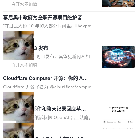
w 不要求标准普通话，方言识别覆盖粤语、吴语
容提供的字体时出现的几个问题 为避免音频加
发布的 Release Notes，他利用 AI 工具（如 Co
白开水不加糖
等 10 大方言片区和 20 余个二级小片区。在开
载、处理和播放过程中可能出现的一系列错误，
pilot）对数千条 commit 日志进行自动分析，先
源评测集中，Hy ASR 3.0 preview 在多语种的
对音频采样频率设定了下限 采样率低于 8kHz
慕尼黑市政府为全职开源项目维护者提
让模型总结出三十余条潜在特性，再逐条要求生
WER（...
供资助
（通常被认为是 "telephone"/"walkie-talkie" 音
成详细解释和代码校验，最终筛选出对用户体感
"在过去大约 10 年的大部分时间里，libexpat 的
质的最低采样率）的音频格式将被拒绝 修复了 C
最强的若干项。对于尚未正式发版的 PG 19，则
维护工作一直与我的日常工作、家务、社交生活
局
SS 圆角虚线样式中可能存在的问题 如果表单中
通过拉取过去一年内（从 PG 18 Beta1 时间点
和休闲娱乐竞争时间。" 这是 libexpat 维护者 S
的图像元素不在同一个子树中，则它们将不再关
至今）的所有 commit，同样交由 AI 分析提炼。
Firefox 153.0.3 发布
ebastian Pipping 写在博客里的话。8 月 4 日，
联 加...
经过人工复核，准确度令人满意。这一方法也为
他宣布了一个新消息：从 2026 年 8 月 1 日起，
Firefox 153.0.3 现已发布，具体更新内容如
社区爱好者提供了高效跟踪新版本的思路。
他可以全职维护 libexpat 了，最长 6 个月。发
下： New Smart Window 包含多项增强功能：
白开水不加糖
工资的是慕尼黑市政府。 libexpat 是一个 C99
<ul> <li>现在建议列表会显示更多结果，方便用
编写的流式 XML 解析器，MIT 许可证。和 libx
Cloudflare Computer 开源：你的 Age
户查找历史记录和切换到已打开的标签页。（<a
nt 需要一台电脑，而不是一个容器
ml2 一样，它是世界上使用最广泛的 XML 解析
href="https://bugzilla.mozilla.org/show_bug.c
Cloudflare 开源了名为 @cloudflare/computer
库之一。你的操作系统、浏览器、无数的基础设
gi?id=2019042">Bug&nbsp;2019042</a>）</l
的 npm 包。项目的核心论点是：容器不适合 Ag
局
施软件，很可能都在用它。而过去十年，维护它
i> <li>现在，助手可以直接使用 Exa 的网络搜索
ent 计算。真正适合的，是 Isolate。 Cloudflare
的人一直在用业余...
结果回答问题，而无需将问题转交给搜索引擎。
OpenAI 公开邮件和聊天记录回应苹果
工程师在这件事上没什么可谦虚的——他们用 W
诉讼，称“Apple is getting this wron
（<a href="https://bugzilla.mozilla.org/show_
orkers 跑了十年 Isolate。用 CEO Matthew Pri
上个月，苹果一纸诉状把 OpenAI 告上法庭，指
g”
bug.cgi?id=204...
nce 的话说：「我们一生都在用 Isolate 运行代
控其挖角苹果前员工并窃取商业秘密。苹果的诉
局
码，而 AI Agent 不需要容器，它们需要的是 Iso
状把 OpenAI 描述成一个系统性地从前东家挖