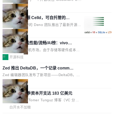
工具升级为企业的质量基础设施。 CIO面对的新
章从一个简单的例子切入。一个网站的深色主题
S。如果你只看官方博客，你会觉得这是又一
局
现实 过去两年，CIO们的焦虑清单上多了两项：
设置，如果用布尔值 + 可空字段来表示——bool
个"AI 知识库 + 聊天机器人"——每个大厂都在
一是如何让大模型和智能体应用安全地从PoC走
Deno 团队开源 Celld，可自托管的分
ean 表示是否可切换，nullable 的默认模式、浅
做，没什么新鲜的。 但 Kenton Varda 在 Twitte
向生产，二是如何让测试团队跟得上AI应用...
布式 Durable Objects
色方案、深色方案——会产生大量无意义的组
r 上把事情说清楚了： 今天我们发布了 Cloudfla
Ryan Dahl 领导的 Deno 团队推出了最新开源项
合。方案缺了、配置冲突了、全 null 了。要知道
re OS，一个带连接器的聊天机器人，跟其他所
目 Celld，一个能在自己机器上运行 Cloudflare
局
哪些组合有效，作者说，你得靠"文档、校验、或
有科技公司做的一样。只不过，实际上它不一
Workers 和 Durable Objects 的守护进程。 设
者部落知识"。 换个写法。Rust 的 enum，两个
样。这是 Sandstorm.io 的重制版，我十年前的
鲁大师7月新机性能/流畅/AI榜：vivo夺
计思路很直接：每个对象是一个独立的 SQLite
变体：Switchable...
性能、流畅双第一，三星Galaxy Z系列
那个创业公司。不同的是，这次它构建在 Cloudf
数据库，按名称寻址，复制到你自己的 S3 兼容
2026年7月的手机市场，由于存储等硬件成本暴
新折叠缺席
lare Workers 上——我花了九年时间搭建的平台
存储库里。节点之间只通过这个存储库协调——
增，手机厂商的日子也不好过啊，新机速度明显
开
开源科技
——并且深度集成了 AI。这基本上是我十年秘密
没有控制平面，没有共识协议。每个对象自带一
放缓，因此硝烟味淡了许多。新机参数规格除开
计划的顶峰。 十年前，Ken...
个小型数据库，应用天然按分片构建，单个数据
Zed 推出 DeltaDB，一个记录 commit
高价的三星折叠（三星Galaxy Z Fold8 Ultra / Z
之间所有操作的版本控制系统
库的竞争和爆炸半径问题在设计层面就被消除
Fold8 / Z Flip8）外，其余要么是中低端机器，
Zed 编辑器团队发布了新项目——DeltaDB，一
了。 闲置的 cell 会休眠到几乎不占资源。当 cel
例如iQOO Z11i、REDMI Note 17、REDMI No
个在 git commit 之间记录每一次编辑操作的版
局
l 迁移或唤醒时，新宿主从 S3 恢复 SQLite 数据
te 17 Pro、OPPO K15，要么是vivo X300 E这
本控制系统。目前处于 Early Access 阶段。 De
库继续执行。存储库是持久化的唯一真相...
样的次旗舰。 Galaxy Z Fold8 Ultra / Z Fold8 /
SpaceXAI 单季资本开支达 183 亿美元
ltaDB 的核心思路直接写在 landing page 最显
Z Flip8三款折叠屏新机均在7月22日发布，且全
眼的位置：「Software is made between com
根据风险投资人Tomer Tunguz 博客（VC 分
部搭载骁龙8 Elite Gen5 for Galaxy，它们本该
mits」——软件是在 commit 之间写出来的。git
析）披露的最新分析与第二季度业绩报告，Spac
白开水不加糖
是7月性...
只记录了你提交的最终状态，但真正的工作过程
eXAI在上个季度的总资本支出飙升至183.7亿美