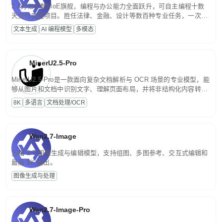
2.4万亿参数MoE旗舰，编程与办公能力全面跃升，可自主编程十数
天交付完整项目。胜任法律、金融、设计等数百种专业任务，一次对
话端到端交付生产级成果。原生视觉理解贯穿规划、执行与验证全流
文本生成
AI 编程模型
多模态
程，支持超长文档与长视频的深度语义解析。长程任务中自主规划与
闭环迭代，持续进化。
MinerU2.5-Pro
MinerU2.5-Pro是一款面向复杂文档解析与 OCR 场景的专业模型，能
够从图片和文档中识别文字、理解页面布局，并将非结构化内容转换
为便于存储、检索和二次处理的结构化结果。
8K
多语言
文档处理/OCR
Wan2.7-Image
万相 2.7 图像生成与编辑模型，支持组图、多图参考、交互式编辑和
最高 2K 输出。
图像生成与处理
Wan2.7-Image-Pro