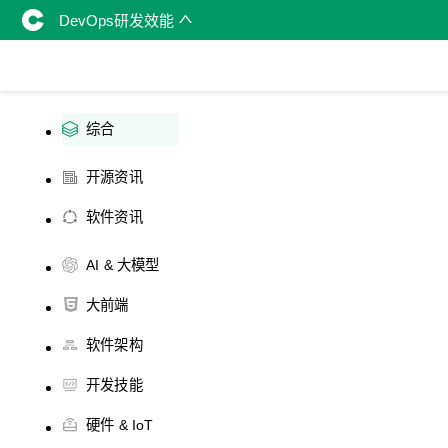
DevOps研发效能
综合
开源资讯
软件资讯
AI & 大模型
大前端
软件架构
开发技能
硬件 & IoT