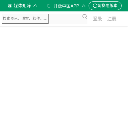
媒体矩阵
开源中国APP
切换老版本
登录
注册