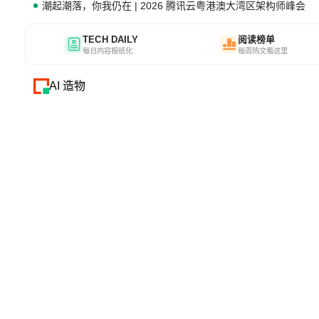
潮起潮落，你我仍在 | 2026 腾讯云粤港澳大湾区架构师峰会
TECH DAILY
阅读榜单
每日内容报纸化
每周热文看这里
AI 造物