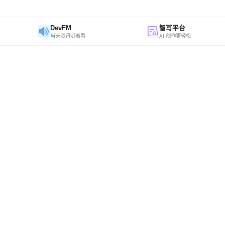
DevFM
智写平台
当天资讯听着看
AI 创作更轻松