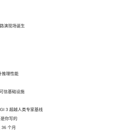
nt 路演现场诞生
提升推理性能
态的可信基础设施
AGI 3 超越人类专家基线
不是你写的
 36 个月