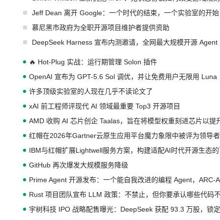
Jeff Dean 离开 Google：一个时代的结束，一个实验室的开始
慕尼黑市政府为全职开源项目维护者提供资助
DeepSeek Harness 宣布内测邀请，全网最大规模开源 Age
🔥 Hot-Plug 实战：运行期管理 Solon 插件
OpenAI 宣布为 GPT-5.6 Sol 调优，并让免费用户无限用 Luna
许多顶级实验室的人现在几乎不读论文了
xAI 前工程师评现代 AI 领域最重要 Top3 开源项目
AMD 收购 AI 芯片创企 Taalas，旨在将模型权重刻进芯片以
红帽在2026年Gartner云原生应用平台魔力象限中被评为领导者
IBM与红帽扩展Lightwell服务方案，构建适配AI时代开源生
GitHub 再次爆发大规模服务降级
Prime Agent 开源发布：一个能自我改进的编程 Agent，ARC-
Rust 项目团队宣布 LLM 政策：不禁止，但你要承认哪些代码
宇树科技 IPO 战略配售曝光：DeepSeek 获配 93.3 万股，锁定