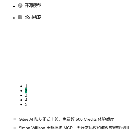
开源模型
公司动态
1
2
3
4
5
Gitee AI 队友正式上线，免费领 500 Credits 体验额度
Simon Willison 重新拥抱 MCP：无状态协议如何改变游戏规则