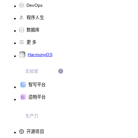
DevOps
程序人生
数据库
更 多
HarmonyOS
实验室
智写平台
造物平台
生产力
开源项目