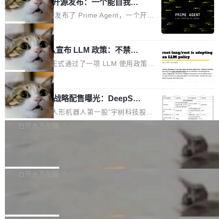
（OHDD：OpenHarmony Hardware Develope
Prime Agent 开源发布：一个能自我改
障无法工作。Pages、Copilot code review、C
进的编程 Agent，ARC-AGI 3 超越人类
r Day）将在杭州启航。活动面向智能硬件产业
opilot coding agent 全部受影响。从检测到完全
Prime Intellect 发布了 Prime Agent，一个开源
专家基线
链企业和开发者，邀请行业专家与资深技术顾
恢复，大约 12 小时。 这是 2026 年 8 月的第六
的编程 Agent Harness，核心设计围绕两个抽
局
问，围绕开源鸿蒙技术能力、设备适配、芯片适
起事故，其中四起与 AI/Copilot 服务相关。 Git
象：Recursive Language Model（RLM）和 C
配、功耗与稳定性调优、兼容性测评及统一互联
Hub 员工 kdaigle 在 HN 讨论中贴出了一组数
Rust 项目团队宣布 LLM 政策：不禁
ontinual Harness。在 ARC-AGI 3 基准测试
等内容展开系统讲解和实战交流，帮助企业进一
止，但你要承认哪些代码不是你写的
据：2025 年全年 10 亿次 commit。现在，每周
上，Prime Agent + Opus 5 的组合达到了 95.
Rust 语言项目正式通过了一项 LLM 使用政策，
步了解开源鸿蒙在智能...
2.75 亿次，全年预计 140 亿次。GitHub...
5% RHAE Best@1，超过了 ARC 报告的人类专
覆盖 rust-lang/rust 单一仓库的代码贡献。这不
局
家基线 95.4%。 不是又一个 coding agent 包装
是项目级别的官方立场，目前由五个团队采纳，
器 Prime Agent 的架构和市面上大多数 coding
宇树科技 IPO 战略配售曝光：DeepSe
但它可能是主流开源项目中关于 AI 辅助贡献最
ek 获配 93.3 万股，锁定 36 个月
agent 有本质区别。大多数 agent harness 的设
细致的一份规则。 政策的核心只有一句话：LLM
8月6日晚间，“人形机器人第一股”宇树科技股份
计是基于早期模型的能力—...
可以用来分析、提炼、审阅、建议，但不能用来
有限公司披露IPO发行价格及战略配售结果，杭
白开水不加糖
创作。 具体来说，LLM 生成的代码可以提交，
州深度求索人工智能基础技术研究有限公司（De
但必须满足五个条件：预先安排、非关键、高质
Docker 29.7.2 发布
epSeek）获配93.3399万股，按150.8元/股发行
量、充分测试、充分审查，并且必须披露。LLM
价格计算，认购金额约1.41亿元，股份锁定期为
Docker 29.7.2 现已发布，具体更新内容如下：
不得生成涉及安全性的关键变更，除非作者本身
36个月。 公告显示，本次宇树科技战略配售对
Bug fixes and enhancements 修复多次传递同
白开水不加糖
就是领域专家。即使如此，政策也"强烈不建
象主要包括长期投资机构、与公司业务具有战略
一环境变量时，docker service create和docker
议"这么做。 对于不披露的情况，审核者可以直
Apache Fluss 毕业成为顶级项目
合作关系或长期合作愿景的大型企业、科创板保
service update会发生 panic 的问题。docker/cl
接关闭 PR，无需解释。 政策作者 Jynn Ne...
荐人跟投子公司，以及公司高级管理人员和核心
i#7145 修复了 Docker Engine 29.7.0 中引入的
今年 7 月，Apache Fluss 的毕业提案在 Apach
员工参与设立的专项资产管理计划。其中，Dee