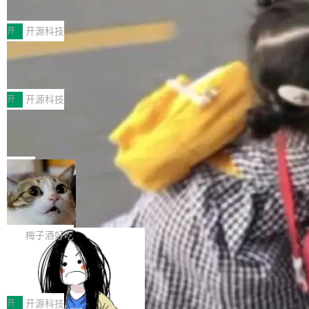
典型案例
计算节点间多种内存类型的高性能通信。 UCL-
近日，工信部科技司公示《2025人工智能应用典
MPComm将作为一种传输引擎接入Mooncake T
型案例入选名单》，深信服“面向企业研发场景的
开
开源科技
ENT，实现零拷贝传输性能提升30%、非零拷贝
开源 AI 编程平台 CoStrict 应用”凭借卓越的技术
传输性能最高提升5倍。UCL-MPComm底层基
深信服AI算力网关入选工信部人工智能
创新与落地成效成功入选。 全链路私有化部署，
应用典型案例！
于自研UCL-Engine通信引擎，后续腾讯网平将
助力企业AI研发安全落地 当前，越来越多企业已
前不久，工业和信息化部正式发布《2025年人工
持续开源更多基于UCL-Engine的高性能通信组
经开始引入 AI Coding 工具，通过调用公有云模
智能应用典型案例名单》，集中展示人工智能在
开
开源科技
件。 腾讯网平团队在UCL-MPComm中实现了一
型或企业内部部署模型提升研发效率。但随着 AI
各领域的应用成果，覆盖技术底座、行业赋能、
个独立于业务线程的全局通信引擎（Engine），
Jeff Dean 离开 Google：一个时代的结
Coding 从个人辅助工具逐步走向团队级、组织
产品应用、支撑保障、专题等五大方向。深信服
并实...
束，一个实验室的开始
级应用，企业在规模化落地过程中，对安全性、
AI算力网关（AI创新平台）成功入选！ 随着各行
Google 员工编号 20。MapReduce 作者之一。
可控性和代码质量提出了更高要求。 首先是数据
各业的Agent走向规模化建设，算力构成形态逐
Bigtable 作者之一。TensorFlow 的作者之一。
局
安全与合规要求。对于大多数普通研发场景，公
渐丰富，用户关注的重点也在发生变化：不只是
Gemini 的架构师。Google 首席科学家。 Jeff D
有云模型能够满足快速试用和效率提升的需求。
🔥 SolonCode v2026.8.4 发布：界面
让AI用起来，还要进一步看清混合算力时代下，
ean 在 Google 工作了 27 年后，宣布离职。 他
但对于金融、能源、医疗等对数据安全要求较...
字体可调、22 种语言、记忆搜索增强
Token花在哪里、算力是否被充分利用，以及持
不是一个人走。一同离开的还有 Sanjay Ghema
打开终端就能上岗的全中文编码智能体，这一轮
续增长的AI成本该如何优化。 深信服AI算力网关
wat（Google 员工编号 23，Jeff Dean 二十多
把「看得清、用母语、记得住」三件事一次补
梅子酒好吃
正是围绕这些实际问题，从Token治理和成本治
年的编程搭档，MapReduce 和 Bigtable 的共同
齐。 SolonCode 是什么 SolonCode 是杭州无
理两个方面，让用户的每一份算力都看得清、管
作者）、Quoc Le（Google 大脑核心成员，Se
让“代码语义理解”深度释放AI Coding
耳科技研发的企业级终端编码智能体——一位全
得住、用得稳、省得下、更安全！ 一、从现在开
价值潜能：华为云码道（CodeArts）
q2Seq 和 DocAI 的共同发明人）以及 Oriol Vin
中文驱动的数字员工，自主理解需求、规划步
一、代码仓深度理解技术的作用与价值 在软件工
始，Token使用一目...
代码仓技术解析
yals（Gemini 联合负责人，AlphaSta...
骤、编写代码。不挑模型、不挑平台，curl 一行
程实践中，代码仓是企业核心知识资产的主要载
开
开源科技