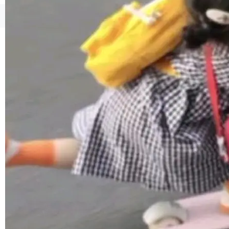
境、兼容场景、一键直出”。 Hy ASR 3.0 previe
w 不要求标准普通话，方言识别覆盖粤语、吴语
©OSCHINA(OSChina.NET)
京ICP备2025119063号
等 10 大方言片区和 20 余个二级小片区。在开
源评测集中，Hy ASR 3.0 preview 在多语种的
WER（...