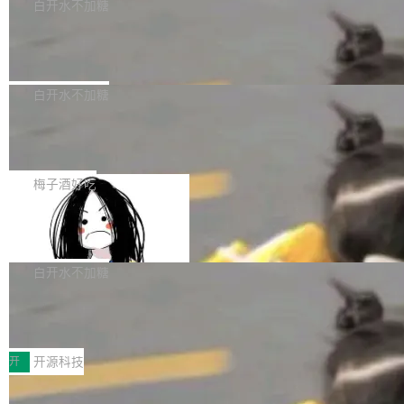
一个回归问题，该问题导致拉取镜像时会拒绝包
e 孵化器项目管理委员会（IPMC）投票中获得
白开水不加糖
pSeek作为与宇树科技具备战略合作关系的企
含绝对 hardlink 目标的镜像（此类镜像由某些镜
全票通过，随后获 Apache 软件基金会董事会批
业，获配股份数量占本次发行数量的2.31%。 除
马斯克 AI 百科项目 Grokipedia 被曝数
像构建工具生成）。moby/moby#53305 修复了
准。今天，Apache 软件基金会正式宣布 Apach
DeepSeek外，腾讯旗下上海启善投资有限公司
月未更新
Docker Engine 29.7.0 中引入的一个回归问
e Fluss 孵化毕业，成为 Apache 顶级项目（TL
埃隆·马斯克推出的AI百科项目 Grokipedia 被曝
获配9...
题，该问题可能导致在旧版 Linux 内核...
P）！这一里程碑不仅标志着 Fluss 迈入新的发
长期停止内容更新，未能实现其作为“AI版维基百
白开水不加糖
展阶段，也将进一步推动流式存储、实时湖仓与
科”替代品的目标。 据 Lawfare 最新调查，自今
AI 数据基础加速融合，为实时数据基础设施的发
Solon I18n：三种解析器，零样板代码
年4月以来，Grokipedia 页面更新功能基本停
展开启新的篇章。
滞，过去三个月内没有任何条目完成更新，用户
如果你在 Spring Boot 里做过国际化，流程大概
提交的编辑请求也长期处于待处理状态。 Groki
是这样的：配 MessageSource 的 Bean、写 R
梅子酒好吃
pedia 于去年底上线，定位为由人工智能生成内
eloadableResourceBundleMessageSource、
容的百科平台，被马斯克视为传统众包百科网站
Apache Doris 4.1 全面增强 Iceberg：
声明 LocaleResolver、注册 LocaleChangeInt
支持 UPDATE、MERGE INTO 与 Iceb
维基百科的替代方案。Lawfare 调查发现，无论
erceptor…五六步之后才能看到第一行翻译文
Apache Doris 4.1 要补齐的，正是缺失的那一
erg V3
热门页面还是低关注度页面，均未出现近期更
本。 Solon 换了个方式。整个 i18n 模块围绕三
半。在已有查询能力的基础上，Doris 进一步支
白开水不加糖
新，相关问题并非局限于特定领域，而是在不同
个解析器、一个注解、一个工具类展开——没有
持了 UPDATE、DELETE、MERGE INTO 等数
主题和访问量页面中普遍存在。 调查人员最初认
XML、没有拦截器注册、没有样板配置。 资源
Testin XAgent：CIO智能测试落地指南
据修改操作、完整的表结构管理与分区演进，以
为，Grokipedia可能只是限...
文件的约定 把文件放到 resources/i18n/ 下： r
及 rewrite_data_files、expire_snapshots 等日
7月30日，TiD2026质量竞争力大会在北京中关
esources/i18n/messages.properties ...
常维护操作，并完整支持 Iceberg V3 格式。
村国家自主创新示范区会议中心开幕。本届大会
开
开源科技
由中关村智联软件服务业质量创新联盟主办，以
让非法状态不可表示：一篇关于 ADT
“智构可信·质创未来——AI原生时代的质量新范