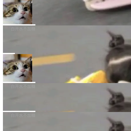
l 迁移或唤醒时，新宿主从 S3 恢复 SQLite 数据
te 17 Pro、OPPO K15，要么是vivo X300 E这
本控制系统。目前处于 Early Access 阶段。 De
库继续执行。存储库是持久化的唯一真相...
样的次旗舰。 Galaxy Z Fold8 Ultra / Z Fold8 /
SpaceXAI 单季资本开支达 183 亿美元
ltaDB 的核心思路直接写在 landing page 最显
Z Flip8三款折叠屏新机均在7月22日发布，且全
眼的位置：「Software is made between com
根据风险投资人Tomer Tunguz 博客（VC 分
部搭载骁龙8 Elite Gen5 for Galaxy，它们本该
mits」——软件是在 commit 之间写出来的。git
析）披露的最新分析与第二季度业绩报告，Spac
白开水不加糖
是7月性...
只记录了你提交的最终状态，但真正的工作过程
eXAI在上个季度的总资本支出飙升至183.7亿美
——打字、删改、试错、agent 对话——都在 co
Meta 发布终端编程 Agent“Muse Cod
元。其中，绝大部分资金被直接用于 AI 领域，
e” 和 Muse Spark 1.2 模型
mmit 之间的空隙里丢失了。 DeltaDB 要做的就
金额高达158.3亿美元，这一单项投入已经逼近
Meta 今天发布了两款 AI 产品：Muse Code，
是把这段空隙补上。 回退到任何一次编辑：Delt
微软同期总资本开支的四成。 与亚马逊、Alpha
一个在终端里运行的编程 agent；Muse Spark
局
aDB 捕获 commit 之间的每一次操作，...
bet、微软以及 Meta 等传统科技巨头相比，Spa
1.2，驱动这个 agent 的新模型。一句话概括：
ceXAI的资金消耗速度尤为引人瞩目。然而，支
美团开源 LoHoSearch，用知识图谱校
你可以用 curl -fsSL https://dev.meta.ai/install.
准 AI 能力认知
撑庞大支出的资金来源却呈现出截然不同的面
sh | bash 安装一个能在大项目里自动规划、写
机器出题的前提，是让机器拥有全局视野。整个
貌。数据显示，微软和 Meta 主要依托充沛的经
代码、验证结果的 AI 终端工具。 据介绍，Muse
构建流程可以分为四个环节：建图 → 控制难度
白开水不加糖
营现金流来覆盖资本开支，其资本支出覆盖率分
Code 是 Meta 的编程 agent 产品。它和市场上
→ 质量把关 → 数据概览。
别达到155% 和106%;而SpaceXAI的经营现金
已有的终端编程 agent 在设计理念上有几个明显
腾讯开源 UCL-MPComm 通信库
流仅能覆盖资本开支的12...
的差异点。 异步后台 agent：Muse Code 有一
腾讯网平团队宣布开源了 UCL-MPComm 通信
个主 agent 循环，外加一组后台 agent。这些后
库，并将作为transport接入Mooncake TENT。
白开水不加糖
台 agent...
该通信库针对AI Memory池化场景的数据传输需
CoStrict入选工信部2025人工智能应用
求进行了深度优化，能够实现数据中心内大规模