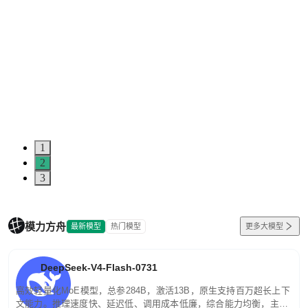
1
2
3
模力方舟
最新模型
热门模型
更多大模型
DeepSeek-V4-Flash-0731
高效轻量化MoE模型，总参284B，激活13B，原生支持百万超长上下
文能力。推理速度快、延迟低、调用成本低廉，综合能力均衡，主打