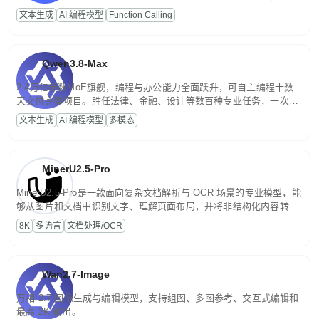
高并发、轻量化任务，适合日常对话、内容创作、基础 RAG、批量
文本生成
AI 编程模型
Function Calling
文案处理等普惠刚需场景。
Qwen3.8-Max
2.4万亿参数MoE旗舰，编程与办公能力全面跃升，可自主编程十数
天交付完整项目。胜任法律、金融、设计等数百种专业任务，一次对
话端到端交付生产级成果。原生视觉理解贯穿规划、执行与验证全流
文本生成
AI 编程模型
多模态
程，支持超长文档与长视频的深度语义解析。长程任务中自主规划与
闭环迭代，持续进化。
MinerU2.5-Pro
MinerU2.5-Pro是一款面向复杂文档解析与 OCR 场景的专业模型，能
够从图片和文档中识别文字、理解页面布局，并将非结构化内容转换
为便于存储、检索和二次处理的结构化结果。
8K
多语言
文档处理/OCR
Wan2.7-Image
万相 2.7 图像生成与编辑模型，支持组图、多图参考、交互式编辑和
最高 2K 输出。