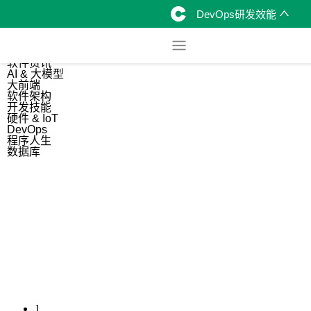
DevOps研发效能
综合
开源资讯
软件资讯
AI & 大模型
大前端
软件架构
开发技能
硬件 & IoT
DevOps
程序人生
数据库
1