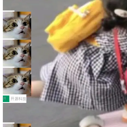
的帖子在 Reddit 火了
式”为主题，直面AI从实验室走向规模化产业落地
有一种东西，一旦用过就回不去了。Alex Fedos
的核心质量命题。会上，《2026智能研发生产力
eev 管它叫"软件设计的基石"。 他说的东西不新
局
工具选型手册》发布，Testin云测的Testin XAge
鲜——代数数据类型（ADT），尤其是和类型
nt智能测试系统入选AI测试领域代表产品。对CI
Cloudflare 开源内部企业 AI 平台 Clou
（sum type）。但他说清楚了一件事：这不是类
dflare OS
O而言，这提示了一个转变：AI测试正在从效率
型系统的学术体操，是日常编码的思维方式。 文
Cloudflare 发布了一个开源项目 Cloudflare O
工具升级为企业的质量基础设施。 CIO面对的新
章从一个简单的例子切入。一个网站的深色主题
S。如果你只看官方博客，你会觉得这是又一
局
现实 过去两年，CIO们的焦虑清单上多了两项：
设置，如果用布尔值 + 可空字段来表示——bool
个"AI 知识库 + 聊天机器人"——每个大厂都在
一是如何让大模型和智能体应用安全地从PoC走
ean 表示是否可切换，nullable 的默认模式、浅
Deno 团队开源 Celld，可自托管的分
做，没什么新鲜的。 但 Kenton Varda 在 Twitte
向生产，二是如何让测试团队跟得上AI应用...
布式 Durable Objects
色方案、深色方案——会产生大量无意义的组
r 上把事情说清楚了： 今天我们发布了 Cloudfla
Ryan Dahl 领导的 Deno 团队推出了最新开源项
合。方案缺了、配置冲突了、全 null 了。要知道
re OS，一个带连接器的聊天机器人，跟其他所
目 Celld，一个能在自己机器上运行 Cloudflare
局
哪些组合有效，作者说，你得靠"文档、校验、或
有科技公司做的一样。只不过，实际上它不一
Workers 和 Durable Objects 的守护进程。 设
者部落知识"。 换个写法。Rust 的 enum，两个
鲁大师7月新机性能/流畅/AI榜：vivo夺
样。这是 Sandstorm.io 的重制版，我十年前的
计思路很直接：每个对象是一个独立的 SQLite
变体：Switchable...
性能、流畅双第一，三星Galaxy Z系列
那个创业公司。不同的是，这次它构建在 Cloudf
数据库，按名称寻址，复制到你自己的 S3 兼容
2026年7月的手机市场，由于存储等硬件成本暴
新折叠缺席
lare Workers 上——我花了九年时间搭建的平台
存储库里。节点之间只通过这个存储库协调——
增，手机厂商的日子也不好过啊，新机速度明显
开
开源科技
——并且深度集成了 AI。这基本上是我十年秘密
没有控制平面，没有共识协议。每个对象自带一
放缓，因此硝烟味淡了许多。新机参数规格除开
计划的顶峰。 十年前，Ken...
Zed 推出 DeltaDB，一个记录 commit
个小型数据库，应用天然按分片构建，单个数据
高价的三星折叠（三星Galaxy Z Fold8 Ultra / Z
之间所有操作的版本控制系统
库的竞争和爆炸半径问题在设计层面就被消除
Fold8 / Z Flip8）外，其余要么是中低端机器，
Zed 编辑器团队发布了新项目——DeltaDB，一
了。 闲置的 cell 会休眠到几乎不占资源。当 cel
例如iQOO Z11i、REDMI Note 17、REDMI No
个在 git commit 之间记录每一次编辑操作的版
局