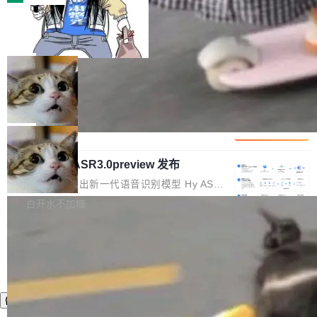
装完即用。 开源地址：Gitee · GitCode · GitHu
体。企业级代码仓库通常包含数十万乃至数百万
b 安装 支持 Java 8+（8~26）、macOS / Linu
一条“删库”命令跑 17 小时，算法工程
个文件，其规模远超单次模型调用可承载的上下
师删光 89TB 数据只为干私活
x / Windows / Harmony PC。 # macOS / Linu
文窗口。随着项目规模的持续扩张与代码历史的
最高人民检察院8月4日公布了一起案件：北京一
x / Harmony PC curl -fsSL https://solon.noea
不断累积，代码仓中的模块关系、接口契约、业
名90后算法工程师王某，为了给自己接的私活腾
局
r.org/solon...
务逻辑等关键信息往往分散于数十乃至数百个文
服务器空间，删光了公司AI游戏部门的全部核心
件之中，形成高度复杂的知识关联网络。传统的
Cloudflare 分享推理优化实践：KV ca
数据。 王某2024年1月入职东城区某科技公司AI
che 量化 + 权重压缩，吞吐量提升 4
代码检索手段（如关键词匹配、目录遍历）仅能
短剧部门，有互联网大厂背景。在公司内部架构
Kimi 和 GLM 是当前最强的大模型系列之一，但
1%，成本降 30%
在语法层面完成文本定位，难以触及代码的语义
调整期间，部门三次通知全员将数据从A集群迁
它们有一个共同的问题：太吃显存了。月之暗面
局
内涵与结构关联，导致开发者使用代码智能体在
移到B集群，王某都回复了"收到"。 他没有迁移
的 Kimi K 系列和智谱的 GLM 都是长上下文、M
理解大规模代码仓时面临显著"代码仓理解"瓶
数据。2024年9月3日下午4点，他使用此前登录
腾讯混元 Hy ASR3.0preview 发布
oE 架构的大模型，好用到让人上瘾，但 GPU 显
颈。 代码仓深度理解服务（以下简称" CodeBas
的账号密码进入A集群，输入了一条被程序员圈
存永远不够用。 Cloudflare 的 Workers AI 团队
腾讯混元正式推出新一代语音识别模型 Hy ASR
e深度理解服务"）是华为云码道（CodeA...
称为"删库跑路"的命令——最高管理员权限、无
一直在跑这些模型的推理。他们在官方博客上发
3.0preview。基于最新一代大语言模型 Hy3 的
白开水不加糖
需确认、强制递归删除。17个小时后，运维人员
了一篇技术文章，详细拆解了三种让大模型在 G
语言理解能力，以及融合了高精度语音识别与深
发现异常并中止进程时，89TB数据已经没了。
PU 上跑得更省、更快的技术手段——KV cache
度语义理解能力，实现了语音识别能力的全面升
删掉的是AI游戏部门的全部开发文件，包括公司
量化、模型权重压缩、以及共享 KV cache 的完
级。 根据介绍，Hy ASR3.0preview 目标在于：
自研的多个文生3D和...
整性保护。效果是：吞吐量提升 41%，每 token
让语音识别不再只是听清，而是真正听懂。通过
成本降低 30%，精度不变。 FP8 省的不仅是显
先理解你的语境和意图，再把准确的文字直接给
存 KV cache 是推理时最吃显...
到你。从“逐字转写、单点优化”演进为“理解语