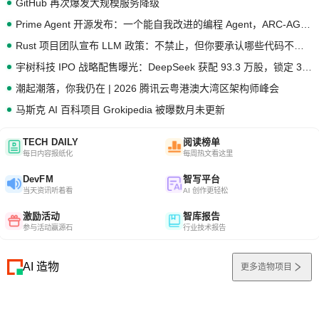
GitHub 再次爆发大规模服务降级
Prime Agent 开源发布：一个能自我改进的编程 Agent，ARC-AGI 3 超越人类专家基线
Rust 项目团队宣布 LLM 政策：不禁止，但你要承认哪些代码不是你写的
宇树科技 IPO 战略配售曝光：DeepSeek 获配 93.3 万股，锁定 36 个月
潮起潮落，你我仍在 | 2026 腾讯云粤港澳大湾区架构师峰会
马斯克 AI 百科项目 Grokipedia 被曝数月未更新
TECH DAILY
阅读榜单
每日内容报纸化
每周热文看这里
DevFM
智写平台
当天资讯听着看
AI 创作更轻松
激励活动
智库报告
参与活动赢源石
行业技术报告
AI 造物
更多造物项目