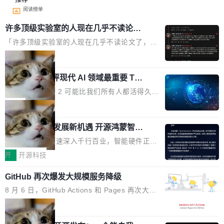
阅读榜单
许多顶级实验室的人现在几乎不读论文
了
「许多顶级实验室的人现在几乎不读论文了，而
且他们认为 ICLR/ICML/NeurIPS 充斥着大量过
局
度宣传和欺诈。」 OpenAI 研究员 Keller Jorda
xAI 前工程师评现代 AI 领域最重要 Top
n 这条推文引发了广泛讨论。他不是在说风凉
3 开源项目
话，他是说出了一个圈内人尽皆知但很少公开捅
Flash Attention 2 可能比我们所有人都活得久。
破的事实。 Jordan 随后补充了一句软化声明：
这句话不是来自某个技术博客，而是出自 Hieu
局
「我不认为这些会议上大部分论文都在过度宣传
Pham 的一条推文。Hieu Pham 是谁？他是 xAI
或造假。问题是，作为读者，如果你筛选出那些
共商智能硬件发展新机遇 开源鸿蒙智能
的早期工程师之一，在 Grok 训练基础设施团队
硬件开发者日杭州站即将举行
看起来最令人兴奋的论文，那它们大部分都是过
工作过。近日他在 X 上发了一条帖子，列出了他
随着万物智联加速深入千行百业，智能硬件正从
度宣传的。」 这才是真正的痛点。不是所有论文
认为现代 AI 领域最重要的三个开源项目。 第一
单点设备迈向智能化、网联化、协同化发展。作
开
开源科技
都有问题，是最吸引眼球的那批论文最有问题。
个名字毫无悬念：Flash Attention 2。 Hieu 的
为面向全场景、跨终端的分布式操作系统，开源
他引用的帖子来自 Mathew Shen，一位 ICLR 2
理由很具体。FA 系列不需要解释，但 FA2 是他
GitHub 再次爆发大规模服务降级
鸿蒙通过统一技术底座和分布式能力，为不同类
026 的读者：「看了篇 ...
认为最重要的一个——复杂度恰到好处，刚好能
型智能设备的开发、连接与互联提供关键支撑，
8 月 6 日，GitHub Actions 和 Pages 再次大规
驱动你去学 CuTe，但还没被那些"邪恶的" Hopp
也为产业链企业探索产品创新与商业增长打开新
模服务降级，Actions 完全不可用超过 5 小时，
局
er++ 优化所淹没，足够容易修改和适配。 更关
的空间。 8月14日，开源鸿蒙智能硬件开发者日
webhook 停发，连自托管 runner 也因调度层故
键的是 FA2 的持久性...