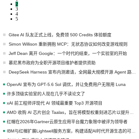
2
3
4
5
Gitee AI 队友正式上线，免费领 500 Credits 体验额度
Simon Willison 重新拥抱 MCP：无状态协议如何改变游戏规则
Jeff Dean 离开 Google：一个时代的结束，一个实验室的开始
慕尼黑市政府为全职开源项目维护者提供资助
DeepSeek Harness 宣布内测邀请，全网最大规模开源 Agent 路演现场诞生
OpenAI 宣布为 GPT-5.6 Sol 调优，并让免费用户无限用 Luna
许多顶级实验室的人现在几乎不读论文了
xAI 前工程师评现代 AI 领域最重要 Top3 开源项目
AMD 收购 AI 芯片创企 Taalas，旨在将模型权重刻进芯片以提升推理性能
红帽在2026年Gartner云原生应用平台魔力象限中被评为领导者
IBM与红帽扩展Lightwell服务方案，构建适配AI时代开源生态的可信基础设施