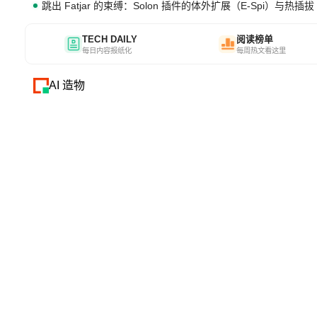
跳出 Fatjar 的束缚：Solon 插件的体外扩展（E-Spi）与热插拔（
TECH DAILY
阅读榜单
每日内容报纸化
每周热文看这里
AI 造物