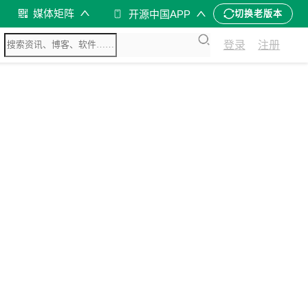
媒体矩阵
开源中国APP
切换老版本
登录
注册