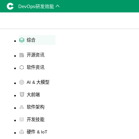
DevOps研发效能
综合
开源资讯
软件资讯
AI & 大模型
大前端
软件架构
开发技能
硬件 & IoT