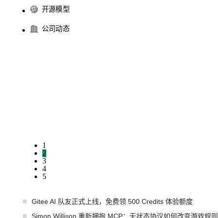
开源模型
公司动态
1
2
3
4
5
Gitee AI 队友正式上线，免费领 500 Credits 体验额度
Simon Willison 重新拥抱 MCP：无状态协议如何改变游戏规则