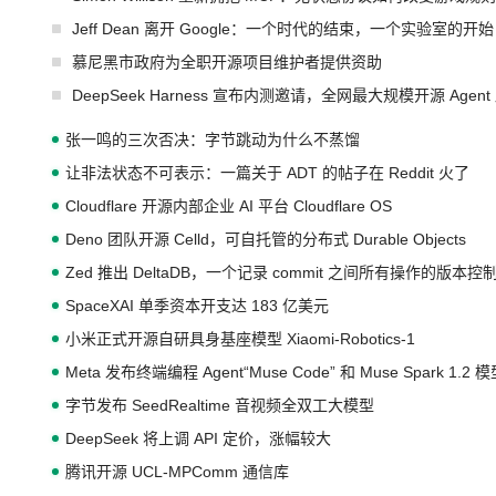
Jeff Dean 离开 Google：一个时代的结束，一个实验室的开始
慕尼黑市政府为全职开源项目维护者提供资助
DeepSeek Harness 宣布内测邀请，全网最大规模开源 Age
张一鸣的三次否决：字节跳动为什么不蒸馏
让非法状态不可表示：一篇关于 ADT 的帖子在 Reddit 火了
Cloudflare 开源内部企业 AI 平台 Cloudflare OS
Deno 团队开源 Celld，可自托管的分布式 Durable Objects
Zed 推出 DeltaDB，一个记录 commit 之间所有操作的版本控
SpaceXAI 单季资本开支达 183 亿美元
小米正式开源自研具身基座模型 Xiaomi-Robotics-1
Meta 发布终端编程 Agent“Muse Code” 和 Muse Spark 1.2 
字节发布 SeedRealtime 音视频全双工大模型
DeepSeek 将上调 API 定价，涨幅较大
腾讯开源 UCL-MPComm 通信库