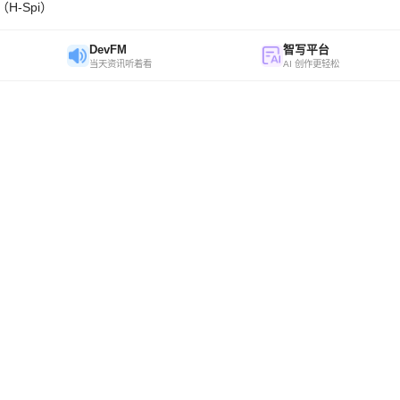
H-Spi）
DevFM
智写平台
当天资讯听着看
AI 创作更轻松