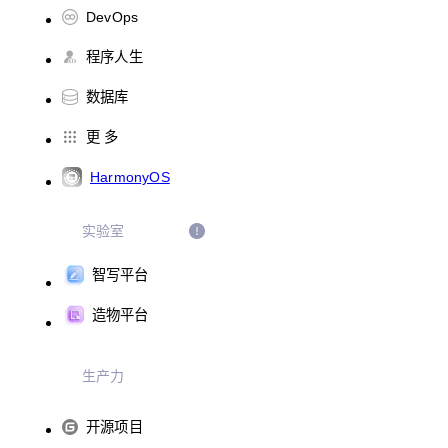
DevOps
程序人生
数据库
更 多
HarmonyOS
实验室
智写平台
造物平台
生产力
开源项目