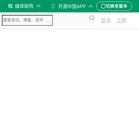
媒体矩阵
开源中国APP
切换老版本
登录
注册