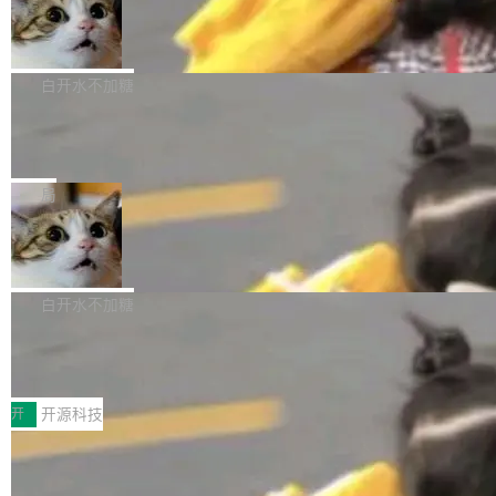
生成与复杂版式组织； 更稳定的图...
untu 用户在用，那用 snap 打包就没什么可纠结
FFmpeg 9.0 发布
创始人的角色「太累了」。几天后，The Inform
的。 从 deb 到 snap 的迁移路径 hwctl 是 rust-
ation 就曝出她将重回 OpenAI，负责递归自我
FFmpeg 9.0 现已发布，包含多项改进。官方更
hwlib 硬件 API 库的一部分，命令行工具负责查
改进方向的研究。她是 Thinking Machines 过
新日志列出的 9.0 版本主要更新内容如下： 扩
白开水不加糖
询 Ubuntu 的硬件认证数据库。...
去一年内第四个离开的联合创始人。 这家由前
展 AMF 色彩转换器 (vf_vpp_amf) 的 HDR 功能
OpenAI CTO Mira Murati 创立的公司，连创始
DeepSeek V4 Flash 单日消耗 8 万亿 t
MP4 muxer 中支持 LCEVC 音轨复用 Playdate
okens 登顶热搜
团队都留不住。 但 Thinking Machines 不是唯
视频编码器和多路复用器 添加 v360_vulkan filt
8 万亿 tokens。一天。一家公司的消耗。 Open
一在人才争夺战中失血的公司。六月，Google
er HE-AAC 960 解码 (DAB+) transpose_cuda
Code 在 X 上发帖：「DeepSeek Flash did 8T
局
连失两员大将：Noam Shazeer 去了 Op...
filter 添加 AMF Frame Rate Converter (vf_frc
tokens on August 1st. 5T of free usage + 3T
_amf) filter SMPTE 2094-50 元数据支持和直
NetBSD 11.0 正式发布
on OpenCode Go.」79.8 万次浏览，连带着 #
通 ProRes RAW VideoToolbox 硬件加速器 AP
DeepSeek一天消耗了8万亿# 上了微博热搜——
NetBSD 11.0 现已正式发布，这是 NetBSD 操
V ...
注意这是 OpenCode 一家的消耗。 OpenCode
作系统的第十八个主要版本。 自 NetBSD 10.1
白开水不加糖
是 Anomaly 出品的 AI 编程工具，套餐 10 美元/
以来的变化 更新亮点： 新增对 RISC-V 处理器
月。用户交了 10 美元，就能用 DeepSeek Flas
2026 ChinaJoy鸿蒙游戏增长臻享会举
架构的支持。NetBSD 11.0 是首个支持 64 位 R
办，鲸鸿动能系统呈现游戏行业解决方
h 随便写代码，按网友说法：「怎么使劲用也用
ISC-V 平台的稳定版本，涵盖一系列基于 StarFi
8月1日，2026 ChinaJoy期间，鸿蒙游戏增长臻
案
不完。」5T 来自免费额度，3T 来自 Go...
ve JH71XX 的设备，例如 VisionFive 2、PINE
享会在上海举办。鸿蒙生态的全场景智慧营销平
开
开源科技
64 STAR64，以及 QEMU。 增强了对 POSIX.1
台鲸鸿动能协同华为游戏中心，面向游戏行业开
-2024 和 C23 编程接口标准的兼容性。 compat
技嘉X3D系列再添新成员 B850 AORU
发者及生态伙伴，系统呈现了平台在游戏领域的
S ELITE X3D主板强化性能体验
_linux(8) 增强了对 Linux 系统调用的支持，包
完整能力版图——从IAP高价值用户的全周期经
面向AMD Ryzen X3D处理器玩家，技嘉X3D系