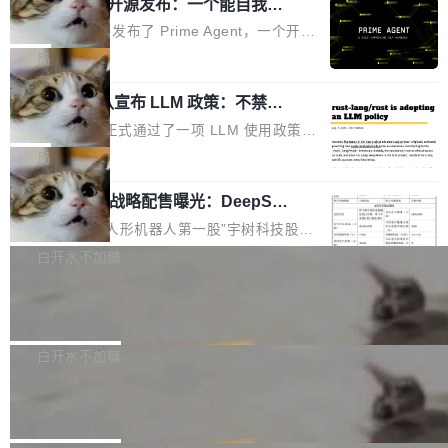
（OHDD：OpenHarmony Hardware Develope
Prime Agent 开源发布：一个能自我改
障无法工作。Pages、Copilot code review、C
进的编程 Agent，ARC-AGI 3 超越人类
r Day）将在杭州启航。活动面向智能硬件产业
opilot coding agent 全部受影响。从检测到完全
Prime Intellect 发布了 Prime Agent，一个开源
专家基线
链企业和开发者，邀请行业专家与资深技术顾
恢复，大约 12 小时。 这是 2026 年 8 月的第六
的编程 Agent Harness，核心设计围绕两个抽
局
问，围绕开源鸿蒙技术能力、设备适配、芯片适
起事故，其中四起与 AI/Copilot 服务相关。 Git
象：Recursive Language Model（RLM）和 C
配、功耗与稳定性调优、兼容性测评及统一互联
Hub 员工 kdaigle 在 HN 讨论中贴出了一组数
Rust 项目团队宣布 LLM 政策：不禁
ontinual Harness。在 ARC-AGI 3 基准测试
等内容展开系统讲解和实战交流，帮助企业进一
止，但你要承认哪些代码不是你写的
据：2025 年全年 10 亿次 commit。现在，每周
上，Prime Agent + Opus 5 的组合达到了 95.
Rust 语言项目正式通过了一项 LLM 使用政策，
步了解开源鸿蒙在智能...
2.75 亿次，全年预计 140 亿次。GitHub...
5% RHAE Best@1，超过了 ARC 报告的人类专
覆盖 rust-lang/rust 单一仓库的代码贡献。这不
局
家基线 95.4%。 不是又一个 coding agent 包装
是项目级别的官方立场，目前由五个团队采纳，
器 Prime Agent 的架构和市面上大多数 coding
宇树科技 IPO 战略配售曝光：DeepSe
但它可能是主流开源项目中关于 AI 辅助贡献最
ek 获配 93.3 万股，锁定 36 个月
agent 有本质区别。大多数 agent harness 的设
细致的一份规则。 政策的核心只有一句话：LLM
8月6日晚间，“人形机器人第一股”宇树科技股份
计是基于早期模型的能力—...
可以用来分析、提炼、审阅、建议，但不能用来
有限公司披露IPO发行价格及战略配售结果，杭
白开水不加糖
创作。 具体来说，LLM 生成的代码可以提交，
州深度求索人工智能基础技术研究有限公司（De
但必须满足五个条件：预先安排、非关键、高质
Docker 29.7.2 发布
epSeek）获配93.3399万股，按150.8元/股发行
量、充分测试、充分审查，并且必须披露。LLM
价格计算，认购金额约1.41亿元，股份锁定期为
Docker 29.7.2 现已发布，具体更新内容如下：
不得生成涉及安全性的关键变更，除非作者本身
36个月。 公告显示，本次宇树科技战略配售对
Bug fixes and enhancements 修复多次传递同
白开水不加糖
就是领域专家。即使如此，政策也"强烈不建
象主要包括长期投资机构、与公司业务具有战略
一环境变量时，docker service create和docker
议"这么做。 对于不披露的情况，审核者可以直
Apache Fluss 毕业成为顶级项目
合作关系或长期合作愿景的大型企业、科创板保
service update会发生 panic 的问题。docker/cl
接关闭 PR，无需解释。 政策作者 Jynn Ne...
荐人跟投子公司，以及公司高级管理人员和核心
i#7145 修复了 Docker Engine 29.7.0 中引入的
今年 7 月，Apache Fluss 的毕业提案在 Apach
员工参与设立的专项资产管理计划。其中，Dee