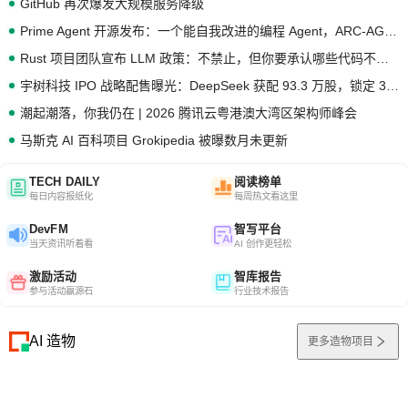
GitHub 再次爆发大规模服务降级
Prime Agent 开源发布：一个能自我改进的编程 Agent，ARC-AGI 3 超越人类专家基线
Rust 项目团队宣布 LLM 政策：不禁止，但你要承认哪些代码不是你写的
宇树科技 IPO 战略配售曝光：DeepSeek 获配 93.3 万股，锁定 36 个月
潮起潮落，你我仍在 | 2026 腾讯云粤港澳大湾区架构师峰会
马斯克 AI 百科项目 Grokipedia 被曝数月未更新
TECH DAILY
阅读榜单
每日内容报纸化
每周热文看这里
DevFM
智写平台
当天资讯听着看
AI 创作更轻松
激励活动
智库报告
参与活动赢源石
行业技术报告
AI 造物
更多造物项目