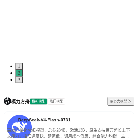
1
2
3
模力方舟
最新模型
热门模型
更多大模型
DeepSeek-V4-Flash-0731
高效轻量化MoE模型，总参284B，激活13B，原生支持百万超长上下
文能力。推理速度快、延迟低、调用成本低廉，综合能力均衡，主打