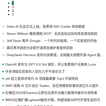
2
3
4
5
Gitee AI 队友正式上线，免费领 500 Credits 体验额度
Simon Willison 重新拥抱 MCP：无状态协议如何改变游戏规则
Jeff Dean 离开 Google：一个时代的结束，一个实验室的开始
慕尼黑市政府为全职开源项目维护者提供资助
DeepSeek Harness 宣布内测邀请，全网最大规模开源 Agent 路演现场诞生
OpenAI 宣布为 GPT-5.6 Sol 调优，并让免费用户无限用 Luna
许多顶级实验室的人现在几乎不读论文了
xAI 前工程师评现代 AI 领域最重要 Top3 开源项目
AMD 收购 AI 芯片创企 Taalas，旨在将模型权重刻进芯片以提升推理性能
红帽在2026年Gartner云原生应用平台魔力象限中被评为领导者
IBM与红帽扩展Lightwell服务方案，构建适配AI时代开源生态的可信基础设施