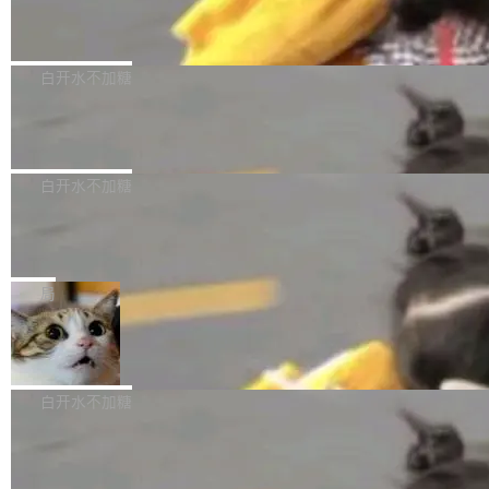
（圈/秒），声音来自真实竹知了录音的 1.72 秒
Apache Dubbo-go v3.3.2 正式发布
用东软飞标医学影像标注平台，同样的工作缩短
采样，无缝循环。音频解码失败时，还有一套合
至4小时，效率提升30倍。 这组数字背后，改变
这个版本面向生产环境，重心在内核稳定性。我
成兜底——锯齿波振荡器模拟脉冲，并联带通共
的不只是速度，而是把医学影像转化为AI能力的
们彻底收敛了旧配置体系，扩展了 Triple 协议与
白开水不加糖
振峰模拟竹膜和筒腔共鸣。 技术细节上，物理引
路径真正打通了。 大型医院积累的影像数据规模
泛化调用能力，加强了应用级元数据和服务治
擎是绳系质点模型：重力、弹性绳（只拉不
庞大，但不能直接用于训练模型。器官、病灶和
Calibre 9.12 发布，功能强大的开源电
理，同时集中修了并发安全、资源泄漏和热路径
推）、空气阻力，1/240 秒定步长积...
子书工具
组织边界，必须由专业医生逐层识别、标记和校
性能问题。
Calibre 开源项目是 Calibre 官方出的电子书管
正，才能成为机器能理解的高质量数据。医学影
理工具。它可以查看，转换，编辑和分类所有主
白开水不加糖
像AI落地最昂贵的环节，不是算法，是专业医生
流格式的电子书。Calibre 是个跨平台软件，可
的时间。 张医生是某三甲医院放射科副主任医
SwiftUI 问世七年了，为什么开发者还
以在 Linux、Windows 和 macOS 上运行。 Cal
师，牵头一项腹部肌肉影像课题。他需要在数百
在骂它？
ibre 9.12 现已正式发布，此次更新内容如下：
Yakov Manshin 发了一期长达 40 分钟的 YouT
张CT影像上完成像素级精细分割，让系统"...
新功能 macOS：在 Connect/Share 按钮中添加
ube 视频，标题是"SwiftUI 七年后：一个平庸的
局
通过 AirDop 共享书籍的功能 Content server：
故事"。视频核心观点很简单：SwiftUI 发布七年
支持可向服务器后端添加新端点的插件 Edit boo
DBeaver 26.1.4 发布
了，仍然像一个永久公测版。 Manshin 从数据
k：Compress images：添加将 GIF 图像转换为
流、布局系统、API 稳定性、性能、跨平台五个
DBeaver 是一个免费开源的通用数据库工具，适
JPEG/WebP 的选项 ToC Editor：添加一个按
维度逐一批判了 SwiftUI。最让人印象深刻的一
用于开发人员和数据库管理员。DBeaver 26.1.4
白开水不加糖
钮，用于对目录中的条目进...
个论据是：苹果官方的 SwiftUI 教程项目 Land
现已发布，具体更新内容包括： AI 助手： <ul st
marks，用最新 Xcode 在最新 macOS 上构建
传音TEX AI语音算法团队斩获MLC-SL
yle="margin-left:0; margin-right:0"> <li><span
M 2026国际挑战赛Task 1亚军
运行，出来的效果是坏的——侧边栏按钮大小不
style="color:#000000">现在可以通过键盘访问
近日，在国际语音领域顶级会议INTERSPEECH