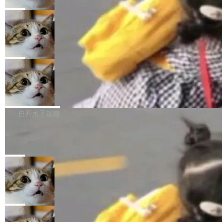
2027 年就能追上美国前沿实验室的水平。 Dela
五年前，David Crawshaw 问过很多软件工程师
频技...
最终并未成功落地，而高额算力消耗持续运行长
ngue 把原因归结为一件事：开放协作。中国的
一个问题：你写过什么给自己用的程序？答案几
局
达 5 个月，公司直到财务对账时才察觉异常。这
AI 开发者在一个共享和协作的生态里加速迭代，
乎都是没有。工程师们整天用别人写的程序写程
意味着一个无人看管的 AI 程序，在近半年时间
而美国模型厂商在"闭门造车"。他的原话是 "buil
DeepSeek Harness 宣布内测邀请，全
序给别人用。偶尔有人自己写个博客系统、智能
里日夜不停地"烧钱"。 复盘显示，...
网最大规模开源 Agent 路演现场诞生
ding in silos"——各自为战，互不通气。 这个判
家居控制、家庭实验室，都算稀奇事。 Crawsh
一条内测招募帖，发出去的时候大概没人想到它
断从他嘴里说出来分量不同。Hugging Face 是
aw 是 Shelley 的作者，一个开源 AI coding age
会变成一场开源 Agent 生态的路演。 8月1日，
局
全球最大的开源 AI 平台，上面跑着上百万个模
nt。他最近在博客上写了一篇文章，核心论点很
DeepSeek Harness 团队负责人崔添翼（tiany
型。谁在开源赛道上领先，...
简单：开发者工具必须开源。 理由不是传统的自
商汤 SenseNova U1.5-Lite-Preview
i）在 X 上发帖： 「如果你是 Agent Harness 相
开源
由软件情怀，而是一个跟 AI agent 直接相关的
关开源项目的开发者，希望参加 DeepSeek Har
商汤科技宣布面向社区开源轻量级统一多模态模
技术判断。 两行 prompt 就能个性化任何软件 C
ness 的内测，可以回复或私信联系我。请附上
型的预览版本 SenseNova U1.5-Lite-Preview。
白开水不加糖
rawshaw 给出了两个 prompt。 第一个： "下载
GitHub id 以及开源代表作。」 DeepSeek 曾在
公告称，SenseNova U1.5-Lite-Preview并非简
某个软件的源码，在本地构建。修改 agent ...
官方招聘信息中写过一条简洁有力的公式：Mod
Ubuntu 将核心系统包从 deb 转成了 s
单的模型规模升级，而是基于 SenseNova U1
nap
el + Harness = Agent。模型负责理解和推理，
的一次系统性迭代，不仅在同一架构中贯通视觉
Ubuntu 正在把又一个核心系统包从 deb 转为 s
Harness 负责把能力落到真实环境中——调用工
理解、推理、生成与编辑，还仅以 8B-MoT 的轻
nap。这次是 hwctl——一个用来检查 Ubuntu
局
具、读写文件、管理上下文、处理错误、完成闭
量大小，将能力推进到4K、更精细的真实质感、
硬件认证状态的命令行工具。 Canonical 工程师
环。崔添翼招人的标...
更复杂的视觉控制和可持续迭代编辑。 相比 U
Dario Amodei 担心新人来 Anthropic
Alan Griffiths 在邮件列表中说得很直白：「hwc
只为金钱，不为使命
1，U1.5-Lite-Preview 在以下方向上带来了显著
tl 是一个 Ubuntu 专有的包，它和它的依赖项都
顶级 AI 研究员在两家公司之间来回跳，中间只
提升： 原生支持4K图像生成； 更精细的局部纹
是 Ubuntu 专有的，不会用在其他发行版上。」
隔了几天。 Lilian Weng 上周刚宣布因健康原因
局
理、细节与真实世界质感； 更准确的中英文文字
所以 deb 版本的受众实际上为零。既然只有 Ub
离开 Thinking Machines Lab，说自己作为联合