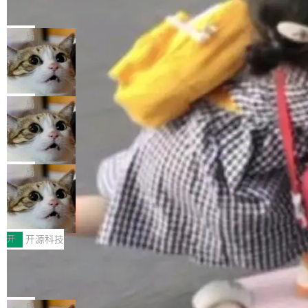
的帖子在 Reddit 火了
式”为主题，直面AI从实验室走向规模化产业落地
有一种东西，一旦用过就回不去了。Alex Fedos
的核心质量命题。会上，《2026智能研发生产力
eev 管它叫"软件设计的基石"。 他说的东西不新
局
工具选型手册》发布，Testin云测的Testin XAge
鲜——代数数据类型（ADT），尤其是和类型
nt智能测试系统入选AI测试领域代表产品。对CI
Cloudflare 开源内部企业 AI 平台 Clou
（sum type）。但他说清楚了一件事：这不是类
dflare OS
O而言，这提示了一个转变：AI测试正在从效率
型系统的学术体操，是日常编码的思维方式。 文
Cloudflare 发布了一个开源项目 Cloudflare O
工具升级为企业的质量基础设施。 CIO面对的新
章从一个简单的例子切入。一个网站的深色主题
S。如果你只看官方博客，你会觉得这是又一
局
现实 过去两年，CIO们的焦虑清单上多了两项：
设置，如果用布尔值 + 可空字段来表示——bool
个"AI 知识库 + 聊天机器人"——每个大厂都在
一是如何让大模型和智能体应用安全地从PoC走
ean 表示是否可切换，nullable 的默认模式、浅
Deno 团队开源 Celld，可自托管的分
做，没什么新鲜的。 但 Kenton Varda 在 Twitte
向生产，二是如何让测试团队跟得上AI应用...
布式 Durable Objects
色方案、深色方案——会产生大量无意义的组
r 上把事情说清楚了： 今天我们发布了 Cloudfla
Ryan Dahl 领导的 Deno 团队推出了最新开源项
合。方案缺了、配置冲突了、全 null 了。要知道
re OS，一个带连接器的聊天机器人，跟其他所
目 Celld，一个能在自己机器上运行 Cloudflare
局
哪些组合有效，作者说，你得靠"文档、校验、或
有科技公司做的一样。只不过，实际上它不一
Workers 和 Durable Objects 的守护进程。 设
者部落知识"。 换个写法。Rust 的 enum，两个
鲁大师7月新机性能/流畅/AI榜：vivo夺
样。这是 Sandstorm.io 的重制版，我十年前的
计思路很直接：每个对象是一个独立的 SQLite
变体：Switchable...
性能、流畅双第一，三星Galaxy Z系列
那个创业公司。不同的是，这次它构建在 Cloudf
数据库，按名称寻址，复制到你自己的 S3 兼容
2026年7月的手机市场，由于存储等硬件成本暴
新折叠缺席
lare Workers 上——我花了九年时间搭建的平台
存储库里。节点之间只通过这个存储库协调——
增，手机厂商的日子也不好过啊，新机速度明显
开
开源科技
——并且深度集成了 AI。这基本上是我十年秘密
没有控制平面，没有共识协议。每个对象自带一
放缓，因此硝烟味淡了许多。新机参数规格除开
计划的顶峰。 十年前，Ken...
Zed 推出 DeltaDB，一个记录 commit
个小型数据库，应用天然按分片构建，单个数据
高价的三星折叠（三星Galaxy Z Fold8 Ultra / Z
之间所有操作的版本控制系统
库的竞争和爆炸半径问题在设计层面就被消除
Fold8 / Z Flip8）外，其余要么是中低端机器，
Zed 编辑器团队发布了新项目——DeltaDB，一
了。 闲置的 cell 会休眠到几乎不占资源。当 cel
例如iQOO Z11i、REDMI Note 17、REDMI No
个在 git commit 之间记录每一次编辑操作的版
局