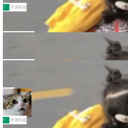
括 epoll（围绕 kqueue 实现）、POSIX 消息队
营、到IAA游戏的“买变一体”正循环、再到联运与
列主板阵容迎来新成员——B850 AORUS ELITE
开
开源科技
列、...
广告协同的全链路经营闭环，以及面向全球市场
X3D。作为面向主流高性能平台打造的全新主板
的出海增长布局。 华为终端云业务商业化销售负
Zadig v5.0 发布：AI 发布专员与 AI 审
产品，B850 AORUS ELITE X3D延续技嘉在X3
查专员上线
责人在开场致辞中表示，游戏开发者的核心诉求
D平台优化上的技术积累，旨在为游戏玩家带来
我们团队这几天最大的卡点不是 AI 写得不够
已不再是“多一个投放渠道”，而是一套能够持续
更稳定、更高效的装机选择。 B850 AORUS ELI
好，是 AI 写得太好了。 好到审查排期从两天的
白开水不加糖
驱动增长的体系。截至目前，搭载HarmonyOS
TE X3D基于AMD AM5平台打造，支持AMD Ry
活儿拖成了五天。PR 一堆起来没人敢合，发布
6的终端设备已突破7000万台，注册开发者数量
zen 9000/8000/7000系列处理器，并针对X3D
Dgraph v25.4.0 发布，具有图形后端的
窗口推了又推。好到合进 main 分支的代码，我
已突破 1100 万。随着鸿蒙生态汇聚越来越多的
原生 GraphQL 数据库
处理器特性进行平台级优化。其搭载X3D鸡血模
们自己都没看完。 这事不是个例。GitLab 调研
Dgraph 是一个水平可扩展的分布式 GraphQL
高质量游戏...
式2.0，可根据不同使用场景释放处理器潜力，
过 1528 名开发者，85% 说 AI 把瓶颈从写代码
数据库，有一个图形后端。作为一个原生的 Gra
白开水不加糖
帮助玩家在游戏与高负载应用中获得更充分的性
转移到了审代码。 写代码有人替你干了。但审代
phQL 数据库，它严格控制数据在磁盘上的排列
能表现。 在核心规格方面，B850 AO...
码、把关发版这两道关，还得靠人肉扛。 V5.0
竹知了：一个零依赖的单文件 HTML，
方式，以优化查询性能和吞吐量，减少集群中的
把儿时竹蝉玩具搬进浏览器
想让 AI 一起盯。
磁盘寻道和网络调用。 Dgraph v25.4.0 现已发
竹知了（zhuzhiliao）是那种小时候路边摊上几
布，具体更新内容包括： feat(zero)：Zero 现
块钱的玩意儿——一根小竹签，一个竹筒，一头
局
支持 --security superflag（token=...;whitelist
系着涂了松香的线。甩起来，竹膜震动，发出“哇
=...），与 Alpha 版本的格式一致，并据此对其
30倍效率升级：解锁医学影像数据要素
——哇”的蝉鸣声。实物越来越难找了，有开发者
价值化的真实路径
管理 HTTP 端点进行授权。 <blockquote> <p>
把它做成了 Web 玩具，放在 zhuzhiliao.imsai.c
完成一例腹部CT影像标注，张医生过去需要约1
<span><strong>警告：</strong>&nbsp;Zero
c 上，并在 GitHub 开源。 玩法很简单：按住屏
20个小时。他必须在数百张连续影像上，一笔一
开
开源科技
的 admin ...
幕画圈，或者直接甩手机。页面会实时显示转速
笔勾画边界，一层一层识别肌肉组织。如今，使