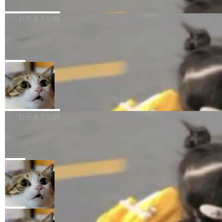
境、兼容场景、一键直出”。 Hy ASR 3.0 previe
问、下溢和溢出。（DiD） 修复了加载和解析内
演讲者分享了一个有趣的实践：面对 PG 18 已
w 不要求标准普通话，方言识别覆盖粤语、吴语
容提供的字体时出现的几个问题 为避免音频加
发布的 Release Notes，他利用 AI 工具（如 Co
白开水不加糖
等 10 大方言片区和 20 余个二级小片区。在开
载、处理和播放过程中可能出现的一系列错误，
pilot）对数千条 commit 日志进行自动分析，先
源评测集中，Hy ASR 3.0 preview 在多语种的
慕尼黑市政府为全职开源项目维护者提
对音频采样频率设定了下限 采样率低于 8kHz
让模型总结出三十余条潜在特性，再逐条要求生
WER（...
供资助
（通常被认为是 "telephone"/"walkie-talkie" 音
成详细解释和代码校验，最终筛选出对用户体感
"在过去大约 10 年的大部分时间里，libexpat 的
质的最低采样率）的音频格式将被拒绝 修复了 C
最强的若干项。对于尚未正式发版的 PG 19，则
维护工作一直与我的日常工作、家务、社交生活
局
SS 圆角虚线样式中可能存在的问题 如果表单中
通过拉取过去一年内（从 PG 18 Beta1 时间点
和休闲娱乐竞争时间。" 这是 libexpat 维护者 S
的图像元素不在同一个子树中，则它们将不再关
Firefox 153.0.3 发布
至今）的所有 commit，同样交由 AI 分析提炼。
ebastian Pipping 写在博客里的话。8 月 4 日，
联 加...
经过人工复核，准确度令人满意。这一方法也为
他宣布了一个新消息：从 2026 年 8 月 1 日起，
Firefox 153.0.3 现已发布，具体更新内容如
社区爱好者提供了高效跟踪新版本的思路。
他可以全职维护 libexpat 了，最长 6 个月。发
下： New Smart Window 包含多项增强功能：
白开水不加糖
工资的是慕尼黑市政府。 libexpat 是一个 C99
<ul> <li>现在建议列表会显示更多结果，方便用
编写的流式 XML 解析器，MIT 许可证。和 libx
Cloudflare Computer 开源：你的 Age
户查找历史记录和切换到已打开的标签页。（<a
nt 需要一台电脑，而不是一个容器
ml2 一样，它是世界上使用最广泛的 XML 解析
href="https://bugzilla.mozilla.org/show_bug.c
Cloudflare 开源了名为 @cloudflare/computer
库之一。你的操作系统、浏览器、无数的基础设
gi?id=2019042">Bug&nbsp;2019042</a>）</l
的 npm 包。项目的核心论点是：容器不适合 Ag
局
施软件，很可能都在用它。而过去十年，维护它
i> <li>现在，助手可以直接使用 Exa 的网络搜索
ent 计算。真正适合的，是 Isolate。 Cloudflare
的人一直在用业余...
结果回答问题，而无需将问题转交给搜索引擎。
OpenAI 公开邮件和聊天记录回应苹果
工程师在这件事上没什么可谦虚的——他们用 W
诉讼，称“Apple is getting this wron
（<a href="https://bugzilla.mozilla.org/show_
orkers 跑了十年 Isolate。用 CEO Matthew Pri
上个月，苹果一纸诉状把 OpenAI 告上法庭，指
g”
bug.cgi?id=204...
nce 的话说：「我们一生都在用 Isolate 运行代
控其挖角苹果前员工并窃取商业秘密。苹果的诉
局