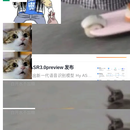
装完即用。 开源地址：Gitee · GitCode · GitHu
体。企业级代码仓库通常包含数十万乃至数百万
b 安装 支持 Java 8+（8~26）、macOS / Linu
一条“删库”命令跑 17 小时，算法工程
个文件，其规模远超单次模型调用可承载的上下
师删光 89TB 数据只为干私活
x / Windows / Harmony PC。 # macOS / Linu
文窗口。随着项目规模的持续扩张与代码历史的
最高人民检察院8月4日公布了一起案件：北京一
x / Harmony PC curl -fsSL https://solon.noea
不断累积，代码仓中的模块关系、接口契约、业
名90后算法工程师王某，为了给自己接的私活腾
局
r.org/solon...
务逻辑等关键信息往往分散于数十乃至数百个文
服务器空间，删光了公司AI游戏部门的全部核心
件之中，形成高度复杂的知识关联网络。传统的
Cloudflare 分享推理优化实践：KV ca
数据。 王某2024年1月入职东城区某科技公司AI
che 量化 + 权重压缩，吞吐量提升 4
代码检索手段（如关键词匹配、目录遍历）仅能
短剧部门，有互联网大厂背景。在公司内部架构
Kimi 和 GLM 是当前最强的大模型系列之一，但
1%，成本降 30%
在语法层面完成文本定位，难以触及代码的语义
调整期间，部门三次通知全员将数据从A集群迁
它们有一个共同的问题：太吃显存了。月之暗面
局
内涵与结构关联，导致开发者使用代码智能体在
移到B集群，王某都回复了"收到"。 他没有迁移
的 Kimi K 系列和智谱的 GLM 都是长上下文、M
理解大规模代码仓时面临显著"代码仓理解"瓶
数据。2024年9月3日下午4点，他使用此前登录
腾讯混元 Hy ASR3.0preview 发布
oE 架构的大模型，好用到让人上瘾，但 GPU 显
颈。 代码仓深度理解服务（以下简称" CodeBas
的账号密码进入A集群，输入了一条被程序员圈
存永远不够用。 Cloudflare 的 Workers AI 团队
腾讯混元正式推出新一代语音识别模型 Hy ASR
e深度理解服务"）是华为云码道（CodeA...
称为"删库跑路"的命令——最高管理员权限、无
一直在跑这些模型的推理。他们在官方博客上发
3.0preview。基于最新一代大语言模型 Hy3 的
白开水不加糖
需确认、强制递归删除。17个小时后，运维人员
了一篇技术文章，详细拆解了三种让大模型在 G
语言理解能力，以及融合了高精度语音识别与深
发现异常并中止进程时，89TB数据已经没了。
PU 上跑得更省、更快的技术手段——KV cache
Pale Moon 34.3.2 发布，苍月浏览器
度语义理解能力，实现了语音识别能力的全面升
删掉的是AI游戏部门的全部开发文件，包括公司
量化、模型权重压缩、以及共享 KV cache 的完
级。 根据介绍，Hy ASR3.0preview 目标在于：
Pale Moon 34.3.2 现已发布，这是一个安全更
自研的多个文生3D和...
整性保护。效果是：吞吐量提升 41%，每 token
让语音识别不再只是听清，而是真正听懂。通过
新和少量网页兼容性修复版本。 Changes/fixe
白开水不加糖
成本降低 30%，精度不变。 FP8 省的不仅是显
先理解你的语境和意图，再把准确的文字直接给
s： 实现了URL.Parse()便捷功能 对浏览器内部
存 KV cache 是推理时最吃显...
到你。从“逐字转写、单点优化”演进为“理解语
PostgreSQL 18/19 新特性深度解读
函数添加了多项边界检查，以避免潜在的越界访