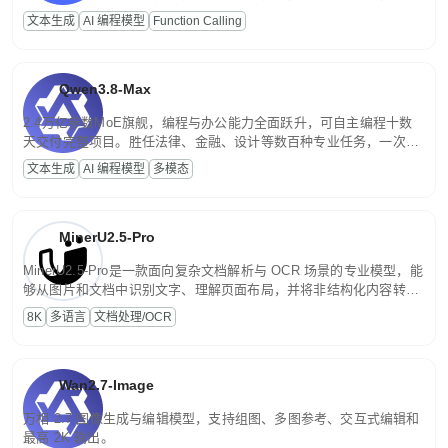
高并发、轻量化任务，适合日常对话、内容创作、基础 RAG、批量
文本生成
AI 编程模型
Function Calling
文案处理等普惠刚需场景。
Qwen3.8-Max
2.4万亿参数MoE旗舰，编程与办公能力全面跃升，可自主编程十数
天交付完整项目。胜任法律、金融、设计等数百种专业任务，一次对
话端到端交付生产级成果。原生视觉理解贯穿规划、执行与验证全流
文本生成
AI 编程模型
多模态
程，支持超长文档与长视频的深度语义解析。长程任务中自主规划与
闭环迭代，持续进化。
MinerU2.5-Pro
MinerU2.5-Pro是一款面向复杂文档解析与 OCR 场景的专业模型，能
够从图片和文档中识别文字、理解页面布局，并将非结构化内容转换
为便于存储、检索和二次处理的结构化结果。
8K
多语言
文档处理/OCR
Wan2.7-Image
万相 2.7 图像生成与编辑模型，支持组图、多图参考、交互式编辑和
最高 2K 输出。