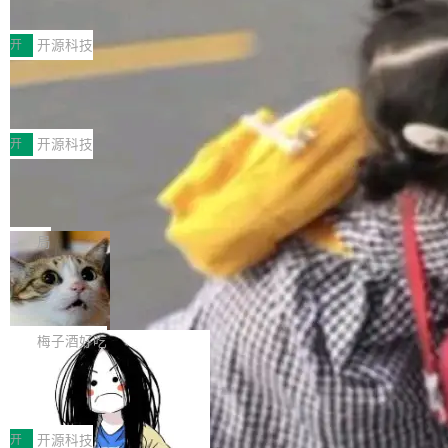
典型案例
计算节点间多种内存类型的高性能通信。 UCL-
近日，工信部科技司公示《2025人工智能应用典
MPComm将作为一种传输引擎接入Mooncake T
型案例入选名单》，深信服“面向企业研发场景的
开
开源科技
ENT，实现零拷贝传输性能提升30%、非零拷贝
开源 AI 编程平台 CoStrict 应用”凭借卓越的技术
传输性能最高提升5倍。UCL-MPComm底层基
深信服AI算力网关入选工信部人工智能
创新与落地成效成功入选。 全链路私有化部署，
应用典型案例！
于自研UCL-Engine通信引擎，后续腾讯网平将
助力企业AI研发安全落地 当前，越来越多企业已
前不久，工业和信息化部正式发布《2025年人工
持续开源更多基于UCL-Engine的高性能通信组
经开始引入 AI Coding 工具，通过调用公有云模
智能应用典型案例名单》，集中展示人工智能在
开
开源科技
件。 腾讯网平团队在UCL-MPComm中实现了一
型或企业内部部署模型提升研发效率。但随着 AI
各领域的应用成果，覆盖技术底座、行业赋能、
个独立于业务线程的全局通信引擎（Engine），
Jeff Dean 离开 Google：一个时代的结
Coding 从个人辅助工具逐步走向团队级、组织
产品应用、支撑保障、专题等五大方向。深信服
并实...
束，一个实验室的开始
级应用，企业在规模化落地过程中，对安全性、
AI算力网关（AI创新平台）成功入选！ 随着各行
Google 员工编号 20。MapReduce 作者之一。
可控性和代码质量提出了更高要求。 首先是数据
各业的Agent走向规模化建设，算力构成形态逐
Bigtable 作者之一。TensorFlow 的作者之一。
局
安全与合规要求。对于大多数普通研发场景，公
渐丰富，用户关注的重点也在发生变化：不只是
Gemini 的架构师。Google 首席科学家。 Jeff D
有云模型能够满足快速试用和效率提升的需求。
🔥 SolonCode v2026.8.4 发布：界面
让AI用起来，还要进一步看清混合算力时代下，
ean 在 Google 工作了 27 年后，宣布离职。 他
但对于金融、能源、医疗等对数据安全要求较...
字体可调、22 种语言、记忆搜索增强
Token花在哪里、算力是否被充分利用，以及持
不是一个人走。一同离开的还有 Sanjay Ghema
打开终端就能上岗的全中文编码智能体，这一轮
续增长的AI成本该如何优化。 深信服AI算力网关
wat（Google 员工编号 23，Jeff Dean 二十多
把「看得清、用母语、记得住」三件事一次补
梅子酒好吃
正是围绕这些实际问题，从Token治理和成本治
年的编程搭档，MapReduce 和 Bigtable 的共同
齐。 SolonCode 是什么 SolonCode 是杭州无
理两个方面，让用户的每一份算力都看得清、管
作者）、Quoc Le（Google 大脑核心成员，Se
让“代码语义理解”深度释放AI Coding
耳科技研发的企业级终端编码智能体——一位全
得住、用得稳、省得下、更安全！ 一、从现在开
价值潜能：华为云码道（CodeArts）
q2Seq 和 DocAI 的共同发明人）以及 Oriol Vin
中文驱动的数字员工，自主理解需求、规划步
一、代码仓深度理解技术的作用与价值 在软件工
始，Token使用一目...
代码仓技术解析
yals（Gemini 联合负责人，AlphaSta...
骤、编写代码。不挑模型、不挑平台，curl 一行
程实践中，代码仓是企业核心知识资产的主要载
开
开源科技