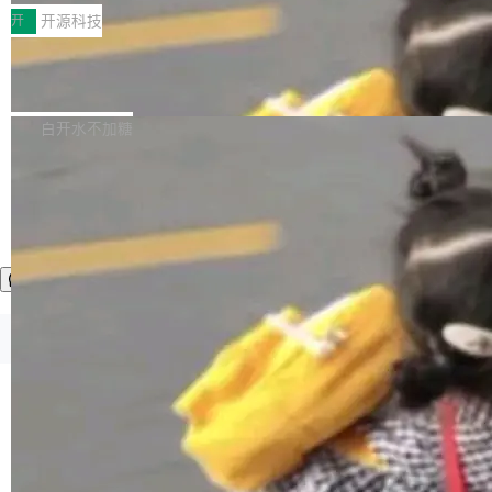
一，界面错位。他说这个问题"两年前就发现了，
AI 聊天功能（添加了一些快捷键）</span></li>
2026卫星活动——第二届多语种对话语音语言模
开
开源科技
至今没变"。 数据流方面，Manshin 指出 SwiftU
<li><span style="color:#000000">新增了始终
型挑战赛 （Multilingual Conversational Speec
I 的属性包装器演进史...
在新 SQL 控制台中打开 AI 生成的脚本的功能</
Qwen3.8-Max 发布，下周开源 Qwen3.
h Language Model Challenge，MLC-SLM）T
8-27B
span></li> <li><span style="color:#000000...
ask 1赛道中，传音TEX AI中心语音算法团队以
千问大模型宣布正式推出 Qwen 家族迄今最强大
自主研发的说话人归属多语种自动语音识别系统
的模型 Qwen3.8-Max，也是其首个 Max 规模
白开水不加糖
取得tcpMER 15.41%的成绩，在全球110支参赛
的开源权重模型。Qwen3.8-Max 的模型权重预
队伍中位列第二。此次突破展现了传音在多语种
计将于开源，彼时也将同步开源 Qwen3.8-27B
语音识别、说话人日志、时间对齐与长音频工程
模型。 根据介绍，Qwen3.8-Max 基于 Qwen 3.
加载更多
化系统等关键方向的系统性技术实力。 本届赛事
5 的架构基础构建，参数规模扩展至 2.4 万亿，
聚焦多语言对话语音模型面临的关键技术挑战，
激活参数95B，支持100万上下文Tokens，在编
共吸引来自全球工业界与学术界的1...
程、办公、科研以及长周期任务等方面实现了全
面提升。它不仅能应对更具挑战性的问题，还能
更可靠地端到端完成复杂任务，输出值得信赖的
©OSCHINA(OSChina.NET)
京ICP备2025119063号
成果。 全球开发者都可通过千问 AI 平台获得 Q
wen3.8 的 API 服务：国内每百万 Tok...