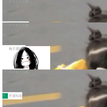
一个回归问题，该问题导致拉取镜像时会拒绝包
e 孵化器项目管理委员会（IPMC）投票中获得
白开水不加糖
pSeek作为与宇树科技具备战略合作关系的企
含绝对 hardlink 目标的镜像（此类镜像由某些镜
全票通过，随后获 Apache 软件基金会董事会批
业，获配股份数量占本次发行数量的2.31%。 除
马斯克 AI 百科项目 Grokipedia 被曝数
像构建工具生成）。moby/moby#53305 修复了
准。今天，Apache 软件基金会正式宣布 Apach
DeepSeek外，腾讯旗下上海启善投资有限公司
月未更新
Docker Engine 29.7.0 中引入的一个回归问
e Fluss 孵化毕业，成为 Apache 顶级项目（TL
埃隆·马斯克推出的AI百科项目 Grokipedia 被曝
获配9...
题，该问题可能导致在旧版 Linux 内核...
P）！这一里程碑不仅标志着 Fluss 迈入新的发
长期停止内容更新，未能实现其作为“AI版维基百
白开水不加糖
展阶段，也将进一步推动流式存储、实时湖仓与
科”替代品的目标。 据 Lawfare 最新调查，自今
AI 数据基础加速融合，为实时数据基础设施的发
Solon I18n：三种解析器，零样板代码
年4月以来，Grokipedia 页面更新功能基本停
展开启新的篇章。
滞，过去三个月内没有任何条目完成更新，用户
如果你在 Spring Boot 里做过国际化，流程大概
提交的编辑请求也长期处于待处理状态。 Groki
是这样的：配 MessageSource 的 Bean、写 R
梅子酒好吃
pedia 于去年底上线，定位为由人工智能生成内
eloadableResourceBundleMessageSource、
容的百科平台，被马斯克视为传统众包百科网站
Apache Doris 4.1 全面增强 Iceberg：
声明 LocaleResolver、注册 LocaleChangeInt
支持 UPDATE、MERGE INTO 与 Iceb
维基百科的替代方案。Lawfare 调查发现，无论
erceptor…五六步之后才能看到第一行翻译文
Apache Doris 4.1 要补齐的，正是缺失的那一
erg V3
热门页面还是低关注度页面，均未出现近期更
本。 Solon 换了个方式。整个 i18n 模块围绕三
半。在已有查询能力的基础上，Doris 进一步支
白开水不加糖
新，相关问题并非局限于特定领域，而是在不同
个解析器、一个注解、一个工具类展开——没有
持了 UPDATE、DELETE、MERGE INTO 等数
主题和访问量页面中普遍存在。 调查人员最初认
XML、没有拦截器注册、没有样板配置。 资源
Testin XAgent：CIO智能测试落地指南
据修改操作、完整的表结构管理与分区演进，以
为，Grokipedia可能只是限...
文件的约定 把文件放到 resources/i18n/ 下： r
及 rewrite_data_files、expire_snapshots 等日
7月30日，TiD2026质量竞争力大会在北京中关
esources/i18n/messages.properties ...
常维护操作，并完整支持 Iceberg V3 格式。
村国家自主创新示范区会议中心开幕。本届大会
开
开源科技
由中关村智联软件服务业质量创新联盟主办，以
让非法状态不可表示：一篇关于 ADT
“智构可信·质创未来——AI原生时代的质量新范