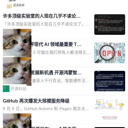
阅读榜单
许多顶级实验室的人现在几乎不读论文
了
「许多顶级实验室的人现在几乎不读论文了，而
且他们认为 ICLR/ICML/NeurIPS 充斥着大量过
局
度宣传和欺诈。」 OpenAI 研究员 Keller Jorda
xAI 前工程师评现代 AI 领域最重要 Top
n 这条推文引发了广泛讨论。他不是在说风凉
3 开源项目
话，他是说出了一个圈内人尽皆知但很少公开捅
Flash Attention 2 可能比我们所有人都活得久。
破的事实。 Jordan 随后补充了一句软化声明：
这句话不是来自某个技术博客，而是出自 Hieu
局
「我不认为这些会议上大部分论文都在过度宣传
Pham 的一条推文。Hieu Pham 是谁？他是 xAI
或造假。问题是，作为读者，如果你筛选出那些
共商智能硬件发展新机遇 开源鸿蒙智能
的早期工程师之一，在 Grok 训练基础设施团队
硬件开发者日杭州站即将举行
看起来最令人兴奋的论文，那它们大部分都是过
工作过。近日他在 X 上发了一条帖子，列出了他
随着万物智联加速深入千行百业，智能硬件正从
度宣传的。」 这才是真正的痛点。不是所有论文
认为现代 AI 领域最重要的三个开源项目。 第一
单点设备迈向智能化、网联化、协同化发展。作
开
开源科技
都有问题，是最吸引眼球的那批论文最有问题。
个名字毫无悬念：Flash Attention 2。 Hieu 的
为面向全场景、跨终端的分布式操作系统，开源
他引用的帖子来自 Mathew Shen，一位 ICLR 2
理由很具体。FA 系列不需要解释，但 FA2 是他
GitHub 再次爆发大规模服务降级
鸿蒙通过统一技术底座和分布式能力，为不同类
026 的读者：「看了篇 ...
认为最重要的一个——复杂度恰到好处，刚好能
型智能设备的开发、连接与互联提供关键支撑，
8 月 6 日，GitHub Actions 和 Pages 再次大规
驱动你去学 CuTe，但还没被那些"邪恶的" Hopp
也为产业链企业探索产品创新与商业增长打开新
模服务降级，Actions 完全不可用超过 5 小时，
局
er++ 优化所淹没，足够容易修改和适配。 更关
的空间。 8月14日，开源鸿蒙智能硬件开发者日
webhook 停发，连自托管 runner 也因调度层故
键的是 FA2 的持久性...