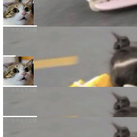
l 迁移或唤醒时，新宿主从 S3 恢复 SQLite 数据
te 17 Pro、OPPO K15，要么是vivo X300 E这
本控制系统。目前处于 Early Access 阶段。 De
库继续执行。存储库是持久化的唯一真相...
样的次旗舰。 Galaxy Z Fold8 Ultra / Z Fold8 /
SpaceXAI 单季资本开支达 183 亿美元
ltaDB 的核心思路直接写在 landing page 最显
Z Flip8三款折叠屏新机均在7月22日发布，且全
眼的位置：「Software is made between com
根据风险投资人Tomer Tunguz 博客（VC 分
部搭载骁龙8 Elite Gen5 for Galaxy，它们本该
mits」——软件是在 commit 之间写出来的。git
析）披露的最新分析与第二季度业绩报告，Spac
白开水不加糖
是7月性...
只记录了你提交的最终状态，但真正的工作过程
eXAI在上个季度的总资本支出飙升至183.7亿美
——打字、删改、试错、agent 对话——都在 co
Meta 发布终端编程 Agent“Muse Cod
元。其中，绝大部分资金被直接用于 AI 领域，
e” 和 Muse Spark 1.2 模型
mmit 之间的空隙里丢失了。 DeltaDB 要做的就
金额高达158.3亿美元，这一单项投入已经逼近
Meta 今天发布了两款 AI 产品：Muse Code，
是把这段空隙补上。 回退到任何一次编辑：Delt
微软同期总资本开支的四成。 与亚马逊、Alpha
一个在终端里运行的编程 agent；Muse Spark
局
aDB 捕获 commit 之间的每一次操作，...
bet、微软以及 Meta 等传统科技巨头相比，Spa
1.2，驱动这个 agent 的新模型。一句话概括：
ceXAI的资金消耗速度尤为引人瞩目。然而，支
美团开源 LoHoSearch，用知识图谱校
你可以用 curl -fsSL https://dev.meta.ai/install.
准 AI 能力认知
撑庞大支出的资金来源却呈现出截然不同的面
sh | bash 安装一个能在大项目里自动规划、写
机器出题的前提，是让机器拥有全局视野。整个
貌。数据显示，微软和 Meta 主要依托充沛的经
代码、验证结果的 AI 终端工具。 据介绍，Muse
构建流程可以分为四个环节：建图 → 控制难度
白开水不加糖
营现金流来覆盖资本开支，其资本支出覆盖率分
Code 是 Meta 的编程 agent 产品。它和市场上
→ 质量把关 → 数据概览。
别达到155% 和106%;而SpaceXAI的经营现金
已有的终端编程 agent 在设计理念上有几个明显
腾讯开源 UCL-MPComm 通信库
流仅能覆盖资本开支的12...
的差异点。 异步后台 agent：Muse Code 有一
腾讯网平团队宣布开源了 UCL-MPComm 通信
个主 agent 循环，外加一组后台 agent。这些后
库，并将作为transport接入Mooncake TENT。
白开水不加糖
台 agent...
该通信库针对AI Memory池化场景的数据传输需
CoStrict入选工信部2025人工智能应用
求进行了深度优化，能够实现数据中心内大规模