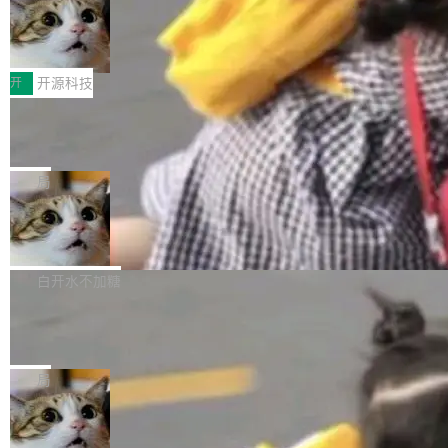
码，而 AI Agent 不需要容器，它们需要的是 Iso
状把 OpenAI 描述成一个系统性地从前东家挖
late。」 容器为什么不合适 容器的问题在于启动
HUAWEI MatePad Edge上架WorkBu
人、套取机密信息的对手。 OpenAI 没发律师
ddy鸿蒙PC版，说话就能干活的AI办公
和销毁都太重了。一个 Agent 要执行的任务可能
函，也没选择庭外沉默。它在官网贴了一篇博
全能AI工作台WorkBuddy鸿蒙PC版上架HUAWE
搭子
只需要几毫秒的 CPU 时间，但容器从冷启动到
文，标题只有六个字：Apple is getting this wro
I MatePad Edge应用市场，直接下载即可使
开
开源科技
就绪要花数秒。如果未来有十...
ng。 然后，它把邮件往来和 iMessage 聊天记
用，与鸿蒙电脑上的体验一致。值得一提的是，
录全贴了出来。 他发错人了 苹果外部律师 Gabr
FFmpeg 9.0 发布：代号“Lei”，以此纪
这是目前市面上唯一支持平板接入WorkBuddy P
念中国开发者雷霄骅
iel Gross 来自 Weil 律所，2 月 23 日下午 5:53
C版的产品，搭载“人机双写”重磅功能——你写
全球知名开源多媒体框架 FFmpeg 今天正式发
给 OpenAI 总法律顾问 Che Chang 发了封邮
你的，AI写AI的，同屏协作互不干扰。一句话让
布了 9.0 版本。这个版本除了带来新一代音视频
局
件，附了一封长信，要求 OpenAI 配合调查前苹
AI帮你干活，现在开启全新体验！ 温馨提示：
处理能力和硬件加速支持之外，还有一个特殊之
果员工带走机密信...
体验WorkBuddy鸿蒙PC版前，请将 HUAWEI M
亚马逊成本失控：AI 写代码烧掉 1215
处：FFmpeg 9.0 的代号是“Lei”。 这个名字，
万元，超预算 860%
atePad Edge 升级至 HarmonyOS 6.1.0.135S
来自中国开发者雷霄骅（Lei Xiaohua）。 对于
外媒近日曝光了亚马逊的多份内部报告显示，AI
P9 patch03及以上版本。 *升级路径：设置 > 搜
很多中国音视频开发者而言，这个名字并不陌
导致公司在多个项目上超支。《金融时报》报道
白开水不加糖
索“软件更新” > 检查更新，即可搜索新版本，下
生。十年前，他通过大量中文技术文章、源码分
称，仅一个项目的成本超支就高达 180 万美元
载安装完成升级即可。 没有...
析和开源示例，让一代开发者第一次真正理解 F
Hugging Face CEO 发声：中国正在开
（约合人民币 1215 万元）。 具体来说，一名工
源模型上碾压我们
Fmpeg，也成为很多人进入音视频开发领域的
程师借助 Anthropic 旗下 Claude Sonnet 模型
"他们正在开源模型上碾压我们。" Hugging Fac
“启蒙老师”。 而今年，恰好是雷霄骅离世十周
编写程序，目标是完成电商平台作者信息与商品
e CEO Clément Delangue 在 CNBC 的采访里
局
年。FFmpeg 社区最终选择用一个大版本的名
列表的数据匹配 —— 一项常规的数据处理任
没有拐弯抹角。他说中国正在赢得 AI 竞赛，而
字，留下了这份纪念。 雷霄骅曾是中国传媒大学
务，最终却产生了 180 万美元的账单，实际支出
当 AI agent 把源码变成了最好的扩展系
且按目前的速度，中国 AI 工具预计在今年底或
数字电视技术方向的博士生，长期从事视频、音
统，开发者工具必须开源
超出原定预算 860%。 更令人意外的是，该项目