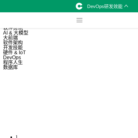
DevOps研发效能
综合
开源资讯
软件资讯
AI & 大模型
大前端
软件架构
开发技能
硬件 & IoT
DevOps
程序人生
数据库
1