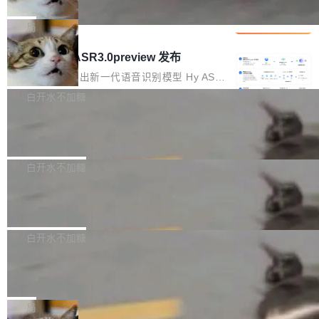
che 量化 + 权重压缩，吞吐量提升 4
代码检索手段（如关键词匹配、目录遍历）仅能
短剧部门，有互联网大厂背景。在公司内部架构
Kimi 和 GLM 是当前最强的大模型系列之一，但
1%，成本降 30%
在语法层面完成文本定位，难以触及代码的语义
调整期间，部门三次通知全员将数据从A集群迁
它们有一个共同的问题：太吃显存了。月之暗面
局
内涵与结构关联，导致开发者使用代码智能体在
移到B集群，王某都回复了"收到"。 他没有迁移
的 Kimi K 系列和智谱的 GLM 都是长上下文、M
理解大规模代码仓时面临显著"代码仓理解"瓶
腾讯混元 Hy ASR3.0preview 发布
数据。2024年9月3日下午4点，他使用此前登录
oE 架构的大模型，好用到让人上瘾，但 GPU 显
颈。 代码仓深度理解服务（以下简称" CodeBas
的账号密码进入A集群，输入了一条被程序员圈
存永远不够用。 Cloudflare 的 Workers AI 团队
腾讯混元正式推出新一代语音识别模型 Hy ASR
e深度理解服务"）是华为云码道（CodeA...
称为"删库跑路"的命令——最高管理员权限、无
一直在跑这些模型的推理。他们在官方博客上发
3.0preview。基于最新一代大语言模型 Hy3 的
白开水不加糖
需确认、强制递归删除。17个小时后，运维人员
了一篇技术文章，详细拆解了三种让大模型在 G
语言理解能力，以及融合了高精度语音识别与深
发现异常并中止进程时，89TB数据已经没了。
Pale Moon 34.3.2 发布，苍月浏览器
PU 上跑得更省、更快的技术手段——KV cache
度语义理解能力，实现了语音识别能力的全面升
删掉的是AI游戏部门的全部开发文件，包括公司
量化、模型权重压缩、以及共享 KV cache 的完
级。 根据介绍，Hy ASR3.0preview 目标在于：
Pale Moon 34.3.2 现已发布，这是一个安全更
自研的多个文生3D和...
整性保护。效果是：吞吐量提升 41%，每 token
让语音识别不再只是听清，而是真正听懂。通过
新和少量网页兼容性修复版本。 Changes/fixe
白开水不加糖
成本降低 30%，精度不变。 FP8 省的不仅是显
先理解你的语境和意图，再把准确的文字直接给
s： 实现了URL.Parse()便捷功能 对浏览器内部
存 KV cache 是推理时最吃显...
到你。从“逐字转写、单点优化”演进为“理解语
PostgreSQL 18/19 新特性深度解读
函数添加了多项边界检查，以避免潜在的越界访
境、兼容场景、一键直出”。 Hy ASR 3.0 previe
问、下溢和溢出。（DiD） 修复了加载和解析内
演讲者分享了一个有趣的实践：面对 PG 18 已
w 不要求标准普通话，方言识别覆盖粤语、吴语
容提供的字体时出现的几个问题 为避免音频加
发布的 Release Notes，他利用 AI 工具（如 Co
白开水不加糖
等 10 大方言片区和 20 余个二级小片区。在开
载、处理和播放过程中可能出现的一系列错误，
pilot）对数千条 commit 日志进行自动分析，先
源评测集中，Hy ASR 3.0 preview 在多语种的
对音频采样频率设定了下限 采样率低于 8kHz
慕尼黑市政府为全职开源项目维护者提
让模型总结出三十余条潜在特性，再逐条要求生
WER（...
供资助
（通常被认为是 "telephone"/"walkie-talkie" 音
成详细解释和代码校验，最终筛选出对用户体感
"在过去大约 10 年的大部分时间里，libexpat 的
质的最低采样率）的音频格式将被拒绝 修复了 C
最强的若干项。对于尚未正式发版的 PG 19，则
维护工作一直与我的日常工作、家务、社交生活
局
SS 圆角虚线样式中可能存在的问题 如果表单中