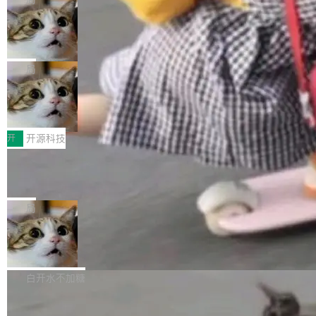
现实 过去两年，CIO们的焦虑清单上多了两项：
设置，如果用布尔值 + 可空字段来表示——bool
个"AI 知识库 + 聊天机器人"——每个大厂都在
一是如何让大模型和智能体应用安全地从PoC走
ean 表示是否可切换，nullable 的默认模式、浅
Deno 团队开源 Celld，可自托管的分
做，没什么新鲜的。 但 Kenton Varda 在 Twitte
向生产，二是如何让测试团队跟得上AI应用...
布式 Durable Objects
色方案、深色方案——会产生大量无意义的组
r 上把事情说清楚了： 今天我们发布了 Cloudfla
Ryan Dahl 领导的 Deno 团队推出了最新开源项
合。方案缺了、配置冲突了、全 null 了。要知道
re OS，一个带连接器的聊天机器人，跟其他所
目 Celld，一个能在自己机器上运行 Cloudflare
局
哪些组合有效，作者说，你得靠"文档、校验、或
有科技公司做的一样。只不过，实际上它不一
Workers 和 Durable Objects 的守护进程。 设
者部落知识"。 换个写法。Rust 的 enum，两个
样。这是 Sandstorm.io 的重制版，我十年前的
鲁大师7月新机性能/流畅/AI榜：vivo夺
计思路很直接：每个对象是一个独立的 SQLite
变体：Switchable...
性能、流畅双第一，三星Galaxy Z系列
那个创业公司。不同的是，这次它构建在 Cloudf
数据库，按名称寻址，复制到你自己的 S3 兼容
2026年7月的手机市场，由于存储等硬件成本暴
新折叠缺席
lare Workers 上——我花了九年时间搭建的平台
存储库里。节点之间只通过这个存储库协调——
增，手机厂商的日子也不好过啊，新机速度明显
开
开源科技
——并且深度集成了 AI。这基本上是我十年秘密
没有控制平面，没有共识协议。每个对象自带一
放缓，因此硝烟味淡了许多。新机参数规格除开
计划的顶峰。 十年前，Ken...
个小型数据库，应用天然按分片构建，单个数据
Zed 推出 DeltaDB，一个记录 commit
高价的三星折叠（三星Galaxy Z Fold8 Ultra / Z
之间所有操作的版本控制系统
库的竞争和爆炸半径问题在设计层面就被消除
Fold8 / Z Flip8）外，其余要么是中低端机器，
Zed 编辑器团队发布了新项目——DeltaDB，一
了。 闲置的 cell 会休眠到几乎不占资源。当 cel
例如iQOO Z11i、REDMI Note 17、REDMI No
个在 git commit 之间记录每一次编辑操作的版
局
l 迁移或唤醒时，新宿主从 S3 恢复 SQLite 数据
te 17 Pro、OPPO K15，要么是vivo X300 E这
本控制系统。目前处于 Early Access 阶段。 De
库继续执行。存储库是持久化的唯一真相...
样的次旗舰。 Galaxy Z Fold8 Ultra / Z Fold8 /
SpaceXAI 单季资本开支达 183 亿美元
ltaDB 的核心思路直接写在 landing page 最显
Z Flip8三款折叠屏新机均在7月22日发布，且全
眼的位置：「Software is made between com
根据风险投资人Tomer Tunguz 博客（VC 分
部搭载骁龙8 Elite Gen5 for Galaxy，它们本该
mits」——软件是在 commit 之间写出来的。git
析）披露的最新分析与第二季度业绩报告，Spac
白开水不加糖
是7月性...
只记录了你提交的最终状态，但真正的工作过程
eXAI在上个季度的总资本支出飙升至183.7亿美
——打字、删改、试错、agent 对话——都在 co
Meta 发布终端编程 Agent“Muse Cod
元。其中，绝大部分资金被直接用于 AI 领域，