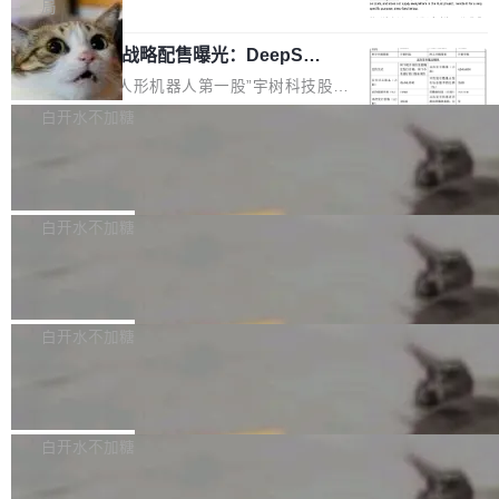
5% RHAE Best@1，超过了 ARC 报告的人类专
覆盖 rust-lang/rust 单一仓库的代码贡献。这不
局
家基线 95.4%。 不是又一个 coding agent 包装
是项目级别的官方立场，目前由五个团队采纳，
宇树科技 IPO 战略配售曝光：DeepSe
器 Prime Agent 的架构和市面上大多数 coding
但它可能是主流开源项目中关于 AI 辅助贡献最
ek 获配 93.3 万股，锁定 36 个月
agent 有本质区别。大多数 agent harness 的设
细致的一份规则。 政策的核心只有一句话：LLM
8月6日晚间，“人形机器人第一股”宇树科技股份
计是基于早期模型的能力—...
可以用来分析、提炼、审阅、建议，但不能用来
有限公司披露IPO发行价格及战略配售结果，杭
白开水不加糖
创作。 具体来说，LLM 生成的代码可以提交，
州深度求索人工智能基础技术研究有限公司（De
但必须满足五个条件：预先安排、非关键、高质
Docker 29.7.2 发布
epSeek）获配93.3399万股，按150.8元/股发行
量、充分测试、充分审查，并且必须披露。LLM
价格计算，认购金额约1.41亿元，股份锁定期为
Docker 29.7.2 现已发布，具体更新内容如下：
不得生成涉及安全性的关键变更，除非作者本身
36个月。 公告显示，本次宇树科技战略配售对
Bug fixes and enhancements 修复多次传递同
白开水不加糖
就是领域专家。即使如此，政策也"强烈不建
象主要包括长期投资机构、与公司业务具有战略
一环境变量时，docker service create和docker
议"这么做。 对于不披露的情况，审核者可以直
合作关系或长期合作愿景的大型企业、科创板保
Apache Fluss 毕业成为顶级项目
service update会发生 panic 的问题。docker/cl
接关闭 PR，无需解释。 政策作者 Jynn Ne...
荐人跟投子公司，以及公司高级管理人员和核心
i#7145 修复了 Docker Engine 29.7.0 中引入的
今年 7 月，Apache Fluss 的毕业提案在 Apach
员工参与设立的专项资产管理计划。其中，Dee
一个回归问题，该问题导致拉取镜像时会拒绝包
e 孵化器项目管理委员会（IPMC）投票中获得
白开水不加糖
pSeek作为与宇树科技具备战略合作关系的企
含绝对 hardlink 目标的镜像（此类镜像由某些镜
全票通过，随后获 Apache 软件基金会董事会批
业，获配股份数量占本次发行数量的2.31%。 除
像构建工具生成）。moby/moby#53305 修复了
马斯克 AI 百科项目 Grokipedia 被曝数
准。今天，Apache 软件基金会正式宣布 Apach
DeepSeek外，腾讯旗下上海启善投资有限公司
月未更新
Docker Engine 29.7.0 中引入的一个回归问
e Fluss 孵化毕业，成为 Apache 顶级项目（TL
埃隆·马斯克推出的AI百科项目 Grokipedia 被曝
获配9...
题，该问题可能导致在旧版 Linux 内核...
P）！这一里程碑不仅标志着 Fluss 迈入新的发
长期停止内容更新，未能实现其作为“AI版维基百
白开水不加糖
展阶段，也将进一步推动流式存储、实时湖仓与
科”替代品的目标。 据 Lawfare 最新调查，自今
AI 数据基础加速融合，为实时数据基础设施的发
Solon I18n：三种解析器，零样板代码
年4月以来，Grokipedia 页面更新功能基本停