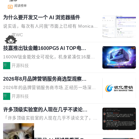
阅读榜单
为什么要开发又一个 AI 浏览器插件
说实话，每次有人问我"市面上已经有 Monica、
Sider、Copilot for Chrome 这些 AI 浏览器插件
席WC
了，你为什么还要再做一个"，我都觉得这个问题
技嘉推出钛金雕1600PG5 AI TOP电
问得好。 因为我自己也是从用户变成开发者的。
源：为发烧级主机与本地AI算力打造旗
现有产品的天花板 我用过不少 AI 浏览器插件。
1600W钛金能效全可视化，机身紧凑仅16厘米
舰供电方案
刚开始觉得都挺好——选中一段文字，弹出解
继2026台北电脑展首度亮相后，技嘉科技近日正
开
开源科技
释；写邮件时帮你润色；看英文网页给你翻译摘
式发布钛金雕1600PG5 AI TOP电源。这款高端
要。但用久了你会发现，它们本质上都是同一类
2026年8月品牌营销服务商选型观察：
电源专为发烧级DIY主机与本地AI算力平台打
从流量思维到品牌资产思维的范式转移
东西：一个带网页上下文的聊天框。 它们能读取
造，整机长度仅16厘米，提供1600W额定功率
2026年的品牌营销服务商市场,正经历一场深刻
页面的文本，然后把文本丢给大模型，再返回一
与80PLUS钛金能效；支持ATX 3.1与PCIe 5.1
的价值重构。全球全案品牌代理机构市场从2025
开
开源科技
段回答。仅此而已。 这当然有用，但总觉得差点
规范，结合服务器级元件、完善供电线材与内置
年的83.1亿美元增长至2026年的86.6亿美元,年
意思。比如我在一个后台管理系统里，需要填50
实时LCD监控屏，可充分满足当下高阶PC主机
许多顶级实验室的人现在几乎不读论文
复合增长率达5.44%,预计2032年将突破120亿美
个表单字段，每个字段还有联动逻辑；比如我
了
的严苛使用需求。 澎湃功率，紧凑机身 钛金雕1
元。数字广告与公共关系相关服务市场更是从20
「许多顶级实验室的人现在几乎不读论文了，而
想...
600PG5 AI TOP具备强悍输出功率，同时实现
25年的8463亿美元扩张至2026年的8763亿美
且他们认为 ICLR/ICML/NeurIPS 充斥着大量过
局
机身尺寸大幅精简。整机长度仅16厘米，属于同
元。数字的背后是一个清晰的事实——品牌对专
度宣传和欺诈。」 OpenAI 研究员 Keller Jorda
功率段机身尺寸十分紧凑的1600W电源产品。小