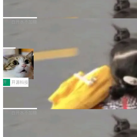
6的终端设备已突破7000万台，注册开发者数量
zen 9000/8000/7000系列处理器，并针对X3D
Dgraph v25.4.0 发布，具有图形后端的
窗口推了又推。好到合进 main 分支的代码，我
已突破 1100 万。随着鸿蒙生态汇聚越来越多的
原生 GraphQL 数据库
处理器特性进行平台级优化。其搭载X3D鸡血模
们自己都没看完。 这事不是个例。GitLab 调研
Dgraph 是一个水平可扩展的分布式 GraphQL
高质量游戏...
式2.0，可根据不同使用场景释放处理器潜力，
过 1528 名开发者，85% 说 AI 把瓶颈从写代码
数据库，有一个图形后端。作为一个原生的 Gra
白开水不加糖
帮助玩家在游戏与高负载应用中获得更充分的性
转移到了审代码。 写代码有人替你干了。但审代
phQL 数据库，它严格控制数据在磁盘上的排列
能表现。 在核心规格方面，B850 AO...
码、把关发版这两道关，还得靠人肉扛。 V5.0
竹知了：一个零依赖的单文件 HTML，
方式，以优化查询性能和吞吐量，减少集群中的
把儿时竹蝉玩具搬进浏览器
想让 AI 一起盯。
磁盘寻道和网络调用。 Dgraph v25.4.0 现已发
竹知了（zhuzhiliao）是那种小时候路边摊上几
布，具体更新内容包括： feat(zero)：Zero 现
块钱的玩意儿——一根小竹签，一个竹筒，一头
局
支持 --security superflag（token=...;whitelist
系着涂了松香的线。甩起来，竹膜震动，发出“哇
=...），与 Alpha 版本的格式一致，并据此对其
30倍效率升级：解锁医学影像数据要素
——哇”的蝉鸣声。实物越来越难找了，有开发者
价值化的真实路径
管理 HTTP 端点进行授权。 <blockquote> <p>
把它做成了 Web 玩具，放在 zhuzhiliao.imsai.c
完成一例腹部CT影像标注，张医生过去需要约1
<span><strong>警告：</strong>&nbsp;Zero
c 上，并在 GitHub 开源。 玩法很简单：按住屏
20个小时。他必须在数百张连续影像上，一笔一
开
开源科技
的 admin ...
幕画圈，或者直接甩手机。页面会实时显示转速
笔勾画边界，一层一层识别肌肉组织。如今，使
（圈/秒），声音来自真实竹知了录音的 1.72 秒
Apache Dubbo-go v3.3.2 正式发布
用东软飞标医学影像标注平台，同样的工作缩短
采样，无缝循环。音频解码失败时，还有一套合
至4小时，效率提升30倍。 这组数字背后，改变
这个版本面向生产环境，重心在内核稳定性。我
成兜底——锯齿波振荡器模拟脉冲，并联带通共
的不只是速度，而是把医学影像转化为AI能力的
们彻底收敛了旧配置体系，扩展了 Triple 协议与
白开水不加糖
振峰模拟竹膜和筒腔共鸣。 技术细节上，物理引
路径真正打通了。 大型医院积累的影像数据规模
泛化调用能力，加强了应用级元数据和服务治
擎是绳系质点模型：重力、弹性绳（只拉不
庞大，但不能直接用于训练模型。器官、病灶和
Calibre 9.12 发布，功能强大的开源电
理，同时集中修了并发安全、资源泄漏和热路径
推）、空气阻力，1/240 秒定步长积...
子书工具
组织边界，必须由专业医生逐层识别、标记和校
性能问题。
Calibre 开源项目是 Calibre 官方出的电子书管