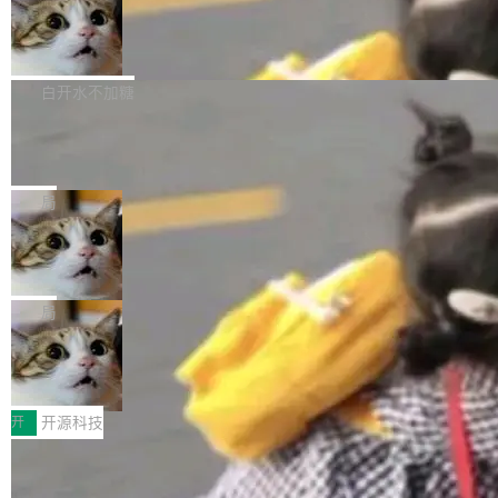
通过拉取过去一年内（从 PG 18 Beta1 时间点
和休闲娱乐竞争时间。" 这是 libexpat 维护者 S
的图像元素不在同一个子树中，则它们将不再关
至今）的所有 commit，同样交由 AI 分析提炼。
Firefox 153.0.3 发布
ebastian Pipping 写在博客里的话。8 月 4 日，
联 加...
经过人工复核，准确度令人满意。这一方法也为
他宣布了一个新消息：从 2026 年 8 月 1 日起，
Firefox 153.0.3 现已发布，具体更新内容如
社区爱好者提供了高效跟踪新版本的思路。
他可以全职维护 libexpat 了，最长 6 个月。发
下： New Smart Window 包含多项增强功能：
白开水不加糖
工资的是慕尼黑市政府。 libexpat 是一个 C99
<ul> <li>现在建议列表会显示更多结果，方便用
编写的流式 XML 解析器，MIT 许可证。和 libx
Cloudflare Computer 开源：你的 Age
户查找历史记录和切换到已打开的标签页。（<a
nt 需要一台电脑，而不是一个容器
ml2 一样，它是世界上使用最广泛的 XML 解析
href="https://bugzilla.mozilla.org/show_bug.c
Cloudflare 开源了名为 @cloudflare/computer
库之一。你的操作系统、浏览器、无数的基础设
gi?id=2019042">Bug&nbsp;2019042</a>）</l
的 npm 包。项目的核心论点是：容器不适合 Ag
局
施软件，很可能都在用它。而过去十年，维护它
i> <li>现在，助手可以直接使用 Exa 的网络搜索
ent 计算。真正适合的，是 Isolate。 Cloudflare
的人一直在用业余...
结果回答问题，而无需将问题转交给搜索引擎。
OpenAI 公开邮件和聊天记录回应苹果
工程师在这件事上没什么可谦虚的——他们用 W
诉讼，称“Apple is getting this wron
（<a href="https://bugzilla.mozilla.org/show_
orkers 跑了十年 Isolate。用 CEO Matthew Pri
上个月，苹果一纸诉状把 OpenAI 告上法庭，指
g”
bug.cgi?id=204...
nce 的话说：「我们一生都在用 Isolate 运行代
控其挖角苹果前员工并窃取商业秘密。苹果的诉
局
码，而 AI Agent 不需要容器，它们需要的是 Iso
状把 OpenAI 描述成一个系统性地从前东家挖
late。」 容器为什么不合适 容器的问题在于启动
HUAWEI MatePad Edge上架WorkBu
人、套取机密信息的对手。 OpenAI 没发律师
ddy鸿蒙PC版，说话就能干活的AI办公
和销毁都太重了。一个 Agent 要执行的任务可能
函，也没选择庭外沉默。它在官网贴了一篇博
全能AI工作台WorkBuddy鸿蒙PC版上架HUAWE
搭子
只需要几毫秒的 CPU 时间，但容器从冷启动到
文，标题只有六个字：Apple is getting this wro
I MatePad Edge应用市场，直接下载即可使
开
开源科技
就绪要花数秒。如果未来有十...
ng。 然后，它把邮件往来和 iMessage 聊天记
用，与鸿蒙电脑上的体验一致。值得一提的是，
录全贴了出来。 他发错人了 苹果外部律师 Gabr
FFmpeg 9.0 发布：代号“Lei”，以此纪
这是目前市面上唯一支持平板接入WorkBuddy P
念中国开发者雷霄骅
iel Gross 来自 Weil 律所，2 月 23 日下午 5:53