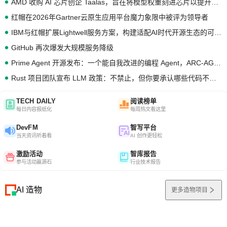
AMD 收购 AI 芯片创企 Taalas，旨在将模型权重刻进芯片以提升推理性能
红帽在2026年Gartner云原生应用平台魔力象限中被评为领导者
IBM与红帽扩展Lightwell服务方案，构建适配AI时代开源生态的可信基础设施
GitHub 再次爆发大规模服务降级
Prime Agent 开源发布：一个能自我改进的编程 Agent，ARC-AGI 3 超越人类专家基线
Rust 项目团队宣布 LLM 政策：不禁止，但你要承认哪些代码不是你写的
TECH DAILY
阅读榜单
每日内容报纸化
每周热文看这里
DevFM
智写平台
当天资讯听着看
AI 创作更轻松
激励活动
智库报告
参与活动赢源石
行业技术报告
AI 造物
更多造物项目