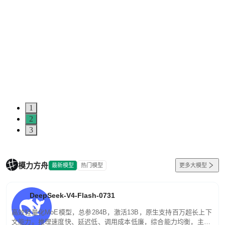
1
2
3
模力方舟
最新模型
热门模型
更多大模型
DeepSeek-V4-Flash-0731
高效轻量化MoE模型，总参284B，激活13B，原生支持百万超长上下
文能力。推理速度快、延迟低、调用成本低廉，综合能力均衡，主打