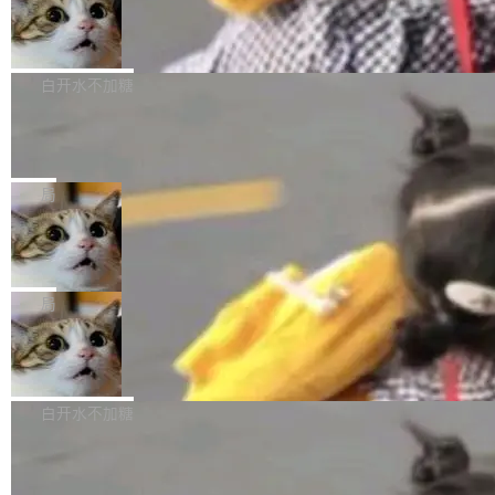
型。谁在开源赛道上领先，...
简单：开发者工具必须开源。 理由不是传统的自
商汤 SenseNova U1.5-Lite-Preview
i）在 X 上发帖： 「如果你是 Agent Harness 相
开源
由软件情怀，而是一个跟 AI agent 直接相关的
关开源项目的开发者，希望参加 DeepSeek Har
商汤科技宣布面向社区开源轻量级统一多模态模
技术判断。 两行 prompt 就能个性化任何软件 C
ness 的内测，可以回复或私信联系我。请附上
型的预览版本 SenseNova U1.5-Lite-Preview。
白开水不加糖
rawshaw 给出了两个 prompt。 第一个： "下载
GitHub id 以及开源代表作。」 DeepSeek 曾在
公告称，SenseNova U1.5-Lite-Preview并非简
某个软件的源码，在本地构建。修改 agent ...
官方招聘信息中写过一条简洁有力的公式：Mod
Ubuntu 将核心系统包从 deb 转成了 s
单的模型规模升级，而是基于 SenseNova U1
nap
el + Harness = Agent。模型负责理解和推理，
的一次系统性迭代，不仅在同一架构中贯通视觉
Ubuntu 正在把又一个核心系统包从 deb 转为 s
Harness 负责把能力落到真实环境中——调用工
理解、推理、生成与编辑，还仅以 8B-MoT 的轻
nap。这次是 hwctl——一个用来检查 Ubuntu
局
具、读写文件、管理上下文、处理错误、完成闭
量大小，将能力推进到4K、更精细的真实质感、
硬件认证状态的命令行工具。 Canonical 工程师
环。崔添翼招人的标...
更复杂的视觉控制和可持续迭代编辑。 相比 U
Dario Amodei 担心新人来 Anthropic
Alan Griffiths 在邮件列表中说得很直白：「hwc
只为金钱，不为使命
1，U1.5-Lite-Preview 在以下方向上带来了显著
tl 是一个 Ubuntu 专有的包，它和它的依赖项都
顶级 AI 研究员在两家公司之间来回跳，中间只
提升： 原生支持4K图像生成； 更精细的局部纹
是 Ubuntu 专有的，不会用在其他发行版上。」
隔了几天。 Lilian Weng 上周刚宣布因健康原因
局
理、细节与真实世界质感； 更准确的中英文文字
所以 deb 版本的受众实际上为零。既然只有 Ub
离开 Thinking Machines Lab，说自己作为联合
生成与复杂版式组织； 更稳定的图...
untu 用户在用，那用 snap 打包就没什么可纠结
FFmpeg 9.0 发布
创始人的角色「太累了」。几天后，The Inform
的。 从 deb 到 snap 的迁移路径 hwctl 是 rust-
ation 就曝出她将重回 OpenAI，负责递归自我
FFmpeg 9.0 现已发布，包含多项改进。官方更
hwlib 硬件 API 库的一部分，命令行工具负责查
改进方向的研究。她是 Thinking Machines 过
新日志列出的 9.0 版本主要更新内容如下： 扩
白开水不加糖
询 Ubuntu 的硬件认证数据库。...
去一年内第四个离开的联合创始人。 这家由前
展 AMF 色彩转换器 (vf_vpp_amf) 的 HDR 功能
OpenAI CTO Mira Murati 创立的公司，连创始
DeepSeek V4 Flash 单日消耗 8 万亿 t
MP4 muxer 中支持 LCEVC 音轨复用 Playdate
okens 登顶热搜
团队都留不住。 但 Thinking Machines 不是唯
视频编码器和多路复用器 添加 v360_vulkan filt
8 万亿 tokens。一天。一家公司的消耗。 Open