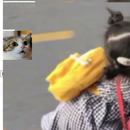
正，才能成为机器能理解的高质量数据。医学影
理工具。它可以查看，转换，编辑和分类所有主
白开水不加糖
像AI落地最昂贵的环节，不是算法，是专业医生
流格式的电子书。Calibre 是个跨平台软件，可
的时间。 张医生是某三甲医院放射科副主任医
SwiftUI 问世七年了，为什么开发者还
以在 Linux、Windows 和 macOS 上运行。 Cal
师，牵头一项腹部肌肉影像课题。他需要在数百
在骂它？
ibre 9.12 现已正式发布，此次更新内容如下：
Yakov Manshin 发了一期长达 40 分钟的 YouT
张CT影像上完成像素级精细分割，让系统"...
新功能 macOS：在 Connect/Share 按钮中添加
ube 视频，标题是"SwiftUI 七年后：一个平庸的
局
通过 AirDop 共享书籍的功能 Content server：
故事"。视频核心观点很简单：SwiftUI 发布七年
支持可向服务器后端添加新端点的插件 Edit boo
了，仍然像一个永久公测版。 Manshin 从数据
k：Compress images：添加将 GIF 图像转换为
流、布局系统、API 稳定性、性能、跨平台五个
加载更多
JPEG/WebP 的选项 ToC Editor：添加一个按
维度逐一批判了 SwiftUI。最让人印象深刻的一
钮，用于对目录中的条目进...
个论据是：苹果官方的 SwiftUI 教程项目 Land
marks，用最新 Xcode 在最新 macOS 上构建
运行，出来的效果是坏的——侧边栏按钮大小不
一，界面错位。他说这个问题"两年前就发现了，
©OSCHINA(OSChina.NET)
京ICP备2025119063号
至今没变"。 数据流方面，Manshin 指出 SwiftU
I 的属性包装器演进史...