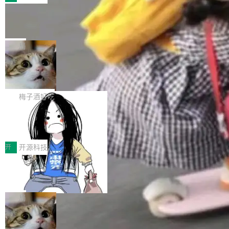
件。 腾讯网平团队在UCL-MPComm中实现了一
型或企业内部部署模型提升研发效率。但随着 AI
各领域的应用成果，覆盖技术底座、行业赋能、
个独立于业务线程的全局通信引擎（Engine），
Coding 从个人辅助工具逐步走向团队级、组织
Jeff Dean 离开 Google：一个时代的结
产品应用、支撑保障、专题等五大方向。深信服
并实...
束，一个实验室的开始
级应用，企业在规模化落地过程中，对安全性、
AI算力网关（AI创新平台）成功入选！ 随着各行
Google 员工编号 20。MapReduce 作者之一。
可控性和代码质量提出了更高要求。 首先是数据
各业的Agent走向规模化建设，算力构成形态逐
Bigtable 作者之一。TensorFlow 的作者之一。
局
安全与合规要求。对于大多数普通研发场景，公
渐丰富，用户关注的重点也在发生变化：不只是
Gemini 的架构师。Google 首席科学家。 Jeff D
有云模型能够满足快速试用和效率提升的需求。
让AI用起来，还要进一步看清混合算力时代下，
🔥 SolonCode v2026.8.4 发布：界面
ean 在 Google 工作了 27 年后，宣布离职。 他
但对于金融、能源、医疗等对数据安全要求较...
字体可调、22 种语言、记忆搜索增强
Token花在哪里、算力是否被充分利用，以及持
不是一个人走。一同离开的还有 Sanjay Ghema
打开终端就能上岗的全中文编码智能体，这一轮
续增长的AI成本该如何优化。 深信服AI算力网关
wat（Google 员工编号 23，Jeff Dean 二十多
把「看得清、用母语、记得住」三件事一次补
梅子酒好吃
正是围绕这些实际问题，从Token治理和成本治
年的编程搭档，MapReduce 和 Bigtable 的共同
齐。 SolonCode 是什么 SolonCode 是杭州无
理两个方面，让用户的每一份算力都看得清、管
作者）、Quoc Le（Google 大脑核心成员，Se
让“代码语义理解”深度释放AI Coding
耳科技研发的企业级终端编码智能体——一位全
得住、用得稳、省得下、更安全！ 一、从现在开
价值潜能：华为云码道（CodeArts）
q2Seq 和 DocAI 的共同发明人）以及 Oriol Vin
中文驱动的数字员工，自主理解需求、规划步
一、代码仓深度理解技术的作用与价值 在软件工
始，Token使用一目...
代码仓技术解析
yals（Gemini 联合负责人，AlphaSta...
骤、编写代码。不挑模型、不挑平台，curl 一行
程实践中，代码仓是企业核心知识资产的主要载
开
开源科技
装完即用。 开源地址：Gitee · GitCode · GitHu
体。企业级代码仓库通常包含数十万乃至数百万
b 安装 支持 Java 8+（8~26）、macOS / Linu
一条“删库”命令跑 17 小时，算法工程
个文件，其规模远超单次模型调用可承载的上下
师删光 89TB 数据只为干私活
x / Windows / Harmony PC。 # macOS / Linu
文窗口。随着项目规模的持续扩张与代码历史的
最高人民检察院8月4日公布了一起案件：北京一
x / Harmony PC curl -fsSL https://solon.noea
不断累积，代码仓中的模块关系、接口契约、业
名90后算法工程师王某，为了给自己接的私活腾
局
r.org/solon...
务逻辑等关键信息往往分散于数十乃至数百个文
服务器空间，删光了公司AI游戏部门的全部核心
件之中，形成高度复杂的知识关联网络。传统的
Cloudflare 分享推理优化实践：KV ca
数据。 王某2024年1月入职东城区某科技公司AI