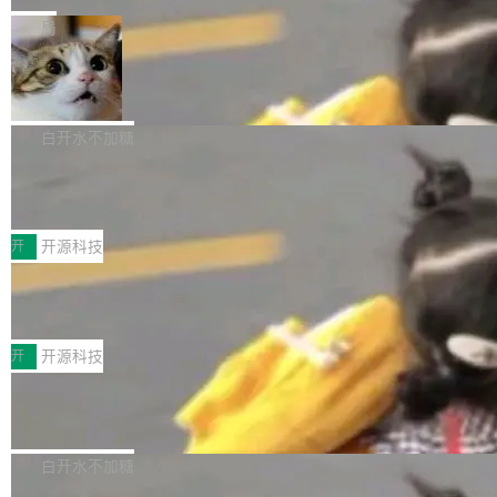
一在人才争夺战中失血的公司。六月，Google
er HE-AAC 960 解码 (DAB+) transpose_cuda
Code 在 X 上发帖：「DeepSeek Flash did 8T
局
连失两员大将：Noam Shazeer 去了 Op...
filter 添加 AMF Frame Rate Converter (vf_frc
tokens on August 1st. 5T of free usage + 3T
_amf) filter SMPTE 2094-50 元数据支持和直
NetBSD 11.0 正式发布
on OpenCode Go.」79.8 万次浏览，连带着 #
通 ProRes RAW VideoToolbox 硬件加速器 AP
DeepSeek一天消耗了8万亿# 上了微博热搜——
NetBSD 11.0 现已正式发布，这是 NetBSD 操
V ...
注意这是 OpenCode 一家的消耗。 OpenCode
作系统的第十八个主要版本。 自 NetBSD 10.1
白开水不加糖
是 Anomaly 出品的 AI 编程工具，套餐 10 美元/
以来的变化 更新亮点： 新增对 RISC-V 处理器
月。用户交了 10 美元，就能用 DeepSeek Flas
2026 ChinaJoy鸿蒙游戏增长臻享会举
架构的支持。NetBSD 11.0 是首个支持 64 位 R
办，鲸鸿动能系统呈现游戏行业解决方
h 随便写代码，按网友说法：「怎么使劲用也用
ISC-V 平台的稳定版本，涵盖一系列基于 StarFi
8月1日，2026 ChinaJoy期间，鸿蒙游戏增长臻
案
不完。」5T 来自免费额度，3T 来自 Go...
ve JH71XX 的设备，例如 VisionFive 2、PINE
享会在上海举办。鸿蒙生态的全场景智慧营销平
开
开源科技
64 STAR64，以及 QEMU。 增强了对 POSIX.1
台鲸鸿动能协同华为游戏中心，面向游戏行业开
-2024 和 C23 编程接口标准的兼容性。 compat
技嘉X3D系列再添新成员 B850 AORU
发者及生态伙伴，系统呈现了平台在游戏领域的
S ELITE X3D主板强化性能体验
_linux(8) 增强了对 Linux 系统调用的支持，包
完整能力版图——从IAP高价值用户的全周期经
面向AMD Ryzen X3D处理器玩家，技嘉X3D系
括 epoll（围绕 kqueue 实现）、POSIX 消息队
营、到IAA游戏的“买变一体”正循环、再到联运与
列主板阵容迎来新成员——B850 AORUS ELITE
开
开源科技
列、...
广告协同的全链路经营闭环，以及面向全球市场
X3D。作为面向主流高性能平台打造的全新主板
的出海增长布局。 华为终端云业务商业化销售负
Zadig v5.0 发布：AI 发布专员与 AI 审
产品，B850 AORUS ELITE X3D延续技嘉在X3
查专员上线
责人在开场致辞中表示，游戏开发者的核心诉求
D平台优化上的技术积累，旨在为游戏玩家带来
我们团队这几天最大的卡点不是 AI 写得不够
已不再是“多一个投放渠道”，而是一套能够持续
更稳定、更高效的装机选择。 B850 AORUS ELI
好，是 AI 写得太好了。 好到审查排期从两天的
白开水不加糖
驱动增长的体系。截至目前，搭载HarmonyOS
TE X3D基于AMD AM5平台打造，支持AMD Ry
活儿拖成了五天。PR 一堆起来没人敢合，发布