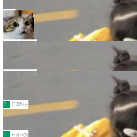
e” 和 Muse Spark 1.2 模型
mmit 之间的空隙里丢失了。 DeltaDB 要做的就
金额高达158.3亿美元，这一单项投入已经逼近
Meta 今天发布了两款 AI 产品：Muse Code，
是把这段空隙补上。 回退到任何一次编辑：Delt
微软同期总资本开支的四成。 与亚马逊、Alpha
一个在终端里运行的编程 agent；Muse Spark
局
aDB 捕获 commit 之间的每一次操作，...
bet、微软以及 Meta 等传统科技巨头相比，Spa
1.2，驱动这个 agent 的新模型。一句话概括：
ceXAI的资金消耗速度尤为引人瞩目。然而，支
美团开源 LoHoSearch，用知识图谱校
你可以用 curl -fsSL https://dev.meta.ai/install.
准 AI 能力认知
撑庞大支出的资金来源却呈现出截然不同的面
sh | bash 安装一个能在大项目里自动规划、写
机器出题的前提，是让机器拥有全局视野。整个
貌。数据显示，微软和 Meta 主要依托充沛的经
代码、验证结果的 AI 终端工具。 据介绍，Muse
构建流程可以分为四个环节：建图 → 控制难度
白开水不加糖
营现金流来覆盖资本开支，其资本支出覆盖率分
Code 是 Meta 的编程 agent 产品。它和市场上
→ 质量把关 → 数据概览。
别达到155% 和106%;而SpaceXAI的经营现金
腾讯开源 UCL-MPComm 通信库
已有的终端编程 agent 在设计理念上有几个明显
流仅能覆盖资本开支的12...
的差异点。 异步后台 agent：Muse Code 有一
腾讯网平团队宣布开源了 UCL-MPComm 通信
个主 agent 循环，外加一组后台 agent。这些后
库，并将作为transport接入Mooncake TENT。
白开水不加糖
台 agent...
该通信库针对AI Memory池化场景的数据传输需
CoStrict入选工信部2025人工智能应用
求进行了深度优化，能够实现数据中心内大规模
典型案例
计算节点间多种内存类型的高性能通信。 UCL-
近日，工信部科技司公示《2025人工智能应用典
MPComm将作为一种传输引擎接入Mooncake T
型案例入选名单》，深信服“面向企业研发场景的
开
开源科技
ENT，实现零拷贝传输性能提升30%、非零拷贝
开源 AI 编程平台 CoStrict 应用”凭借卓越的技术
传输性能最高提升5倍。UCL-MPComm底层基
深信服AI算力网关入选工信部人工智能
创新与落地成效成功入选。 全链路私有化部署，
应用典型案例！
于自研UCL-Engine通信引擎，后续腾讯网平将
助力企业AI研发安全落地 当前，越来越多企业已
前不久，工业和信息化部正式发布《2025年人工
持续开源更多基于UCL-Engine的高性能通信组
经开始引入 AI Coding 工具，通过调用公有云模
智能应用典型案例名单》，集中展示人工智能在
开
开源科技