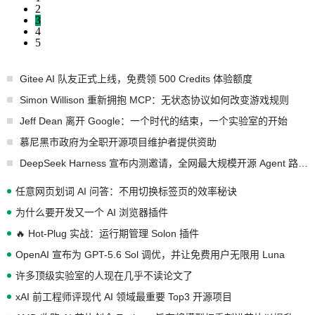
2
3
4
5
Gitee AI 队友正式上线，免费领 500 Credits 体验额度
Simon Willison 重新拥抱 MCP：无状态协议如何改变游戏规则
Jeff Dean 离开 Google：一个时代的结束，一个实验室的开始
慕尼黑市政府为全职开源项目维护者提供资助
DeepSeek Harness 宣布内测邀请，全网最大规模开源 Agent 路演现场诞生
任意网页划词 AI 问答：不用切换标签页的效率秘诀
为什么要开发又一个 AI 浏览器插件
🔥 Hot-Plug 实战：运行期管理 Solon 插件
OpenAI 宣布为 GPT-5.6 Sol 调优，并让免费用户无限用 Luna
许多顶级实验室的人现在几乎不读论文了
xAI 前工程师评现代 AI 领域最重要 Top3 开源项目