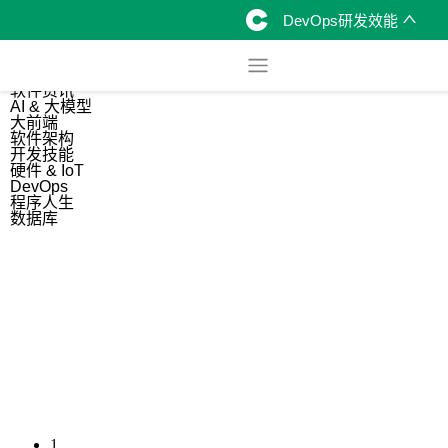
DevOps研发效能
综合
开源资讯
软件资讯
AI & 大模型
大前端
软件架构
开发技能
硬件 & IoT
DevOps
程序人生
数据库
1