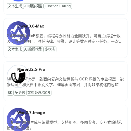
高并发、轻量化任务，适合日常对话、内容创作、基础 RAG、批量
文本生成
AI 编程模型
Function Calling
文案处理等普惠刚需场景。
Qwen3.8-Max
2.4万亿参数MoE旗舰，编程与办公能力全面跃升，可自主编程十数
天交付完整项目。胜任法律、金融、设计等数百种专业任务，一次对
话端到端交付生产级成果。原生视觉理解贯穿规划、执行与验证全流
文本生成
AI 编程模型
多模态
程，支持超长文档与长视频的深度语义解析。长程任务中自主规划与
闭环迭代，持续进化。
MinerU2.5-Pro
MinerU2.5-Pro是一款面向复杂文档解析与 OCR 场景的专业模型，能
够从图片和文档中识别文字、理解页面布局，并将非结构化内容转换
为便于存储、检索和二次处理的结构化结果。
8K
多语言
文档处理/OCR
Wan2.7-Image
万相 2.7 图像生成与编辑模型，支持组图、多图参考、交互式编辑和
最高 2K 输出。