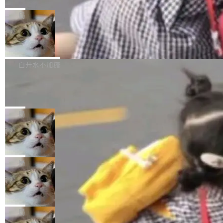
C版的产品，搭载“人机双写”重磅功能——你写
全球知名开源多媒体框架 FFmpeg 今天正式发
给 OpenAI 总法律顾问 Che Chang 发了封邮
你的，AI写AI的，同屏协作互不干扰。一句话让
布了 9.0 版本。这个版本除了带来新一代音视频
局
件，附了一封长信，要求 OpenAI 配合调查前苹
AI帮你干活，现在开启全新体验！ 温馨提示：
处理能力和硬件加速支持之外，还有一个特殊之
果员工带走机密信...
体验WorkBuddy鸿蒙PC版前，请将 HUAWEI M
亚马逊成本失控：AI 写代码烧掉 1215
处：FFmpeg 9.0 的代号是“Lei”。 这个名字，
万元，超预算 860%
atePad Edge 升级至 HarmonyOS 6.1.0.135S
来自中国开发者雷霄骅（Lei Xiaohua）。 对于
外媒近日曝光了亚马逊的多份内部报告显示，AI
P9 patch03及以上版本。 *升级路径：设置 > 搜
很多中国音视频开发者而言，这个名字并不陌
导致公司在多个项目上超支。《金融时报》报道
白开水不加糖
索“软件更新” > 检查更新，即可搜索新版本，下
生。十年前，他通过大量中文技术文章、源码分
称，仅一个项目的成本超支就高达 180 万美元
载安装完成升级即可。 没有...
析和开源示例，让一代开发者第一次真正理解 F
Hugging Face CEO 发声：中国正在开
（约合人民币 1215 万元）。 具体来说，一名工
源模型上碾压我们
Fmpeg，也成为很多人进入音视频开发领域的
程师借助 Anthropic 旗下 Claude Sonnet 模型
"他们正在开源模型上碾压我们。" Hugging Fac
“启蒙老师”。 而今年，恰好是雷霄骅离世十周
编写程序，目标是完成电商平台作者信息与商品
e CEO Clément Delangue 在 CNBC 的采访里
局
年。FFmpeg 社区最终选择用一个大版本的名
列表的数据匹配 —— 一项常规的数据处理任
没有拐弯抹角。他说中国正在赢得 AI 竞赛，而
字，留下了这份纪念。 雷霄骅曾是中国传媒大学
务，最终却产生了 180 万美元的账单，实际支出
当 AI agent 把源码变成了最好的扩展系
且按目前的速度，中国 AI 工具预计在今年底或
数字电视技术方向的博士生，长期从事视频、音
统，开发者工具必须开源
超出原定预算 860%。 更令人意外的是，该项目
2027 年就能追上美国前沿实验室的水平。 Dela
五年前，David Crawshaw 问过很多软件工程师
频技...
最终并未成功落地，而高额算力消耗持续运行长
ngue 把原因归结为一件事：开放协作。中国的
一个问题：你写过什么给自己用的程序？答案几
局
达 5 个月，公司直到财务对账时才察觉异常。这
AI 开发者在一个共享和协作的生态里加速迭代，
乎都是没有。工程师们整天用别人写的程序写程
意味着一个无人看管的 AI 程序，在近半年时间
而美国模型厂商在"闭门造车"。他的原话是 "buil
DeepSeek Harness 宣布内测邀请，全
序给别人用。偶尔有人自己写个博客系统、智能
里日夜不停地"烧钱"。 复盘显示，...
网最大规模开源 Agent 路演现场诞生
ding in silos"——各自为战，互不通气。 这个判
家居控制、家庭实验室，都算稀奇事。 Crawsh
一条内测招募帖，发出去的时候大概没人想到它
断从他嘴里说出来分量不同。Hugging Face 是
aw 是 Shelley 的作者，一个开源 AI coding age
会变成一场开源 Agent 生态的路演。 8月1日，
局
全球最大的开源 AI 平台，上面跑着上百万个模
nt。他最近在博客上写了一篇文章，核心论点很
DeepSeek Harness 团队负责人崔添翼（tiany