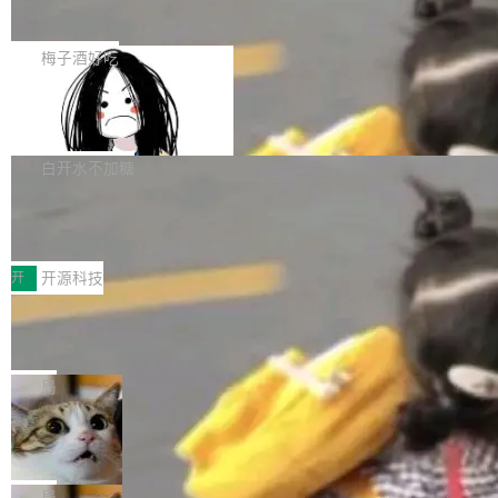
展开启新的篇章。
滞，过去三个月内没有任何条目完成更新，用户
如果你在 Spring Boot 里做过国际化，流程大概
提交的编辑请求也长期处于待处理状态。 Groki
是这样的：配 MessageSource 的 Bean、写 R
梅子酒好吃
pedia 于去年底上线，定位为由人工智能生成内
eloadableResourceBundleMessageSource、
容的百科平台，被马斯克视为传统众包百科网站
Apache Doris 4.1 全面增强 Iceberg：
声明 LocaleResolver、注册 LocaleChangeInt
支持 UPDATE、MERGE INTO 与 Iceb
维基百科的替代方案。Lawfare 调查发现，无论
erceptor…五六步之后才能看到第一行翻译文
Apache Doris 4.1 要补齐的，正是缺失的那一
erg V3
热门页面还是低关注度页面，均未出现近期更
本。 Solon 换了个方式。整个 i18n 模块围绕三
半。在已有查询能力的基础上，Doris 进一步支
白开水不加糖
新，相关问题并非局限于特定领域，而是在不同
个解析器、一个注解、一个工具类展开——没有
持了 UPDATE、DELETE、MERGE INTO 等数
主题和访问量页面中普遍存在。 调查人员最初认
XML、没有拦截器注册、没有样板配置。 资源
Testin XAgent：CIO智能测试落地指南
据修改操作、完整的表结构管理与分区演进，以
为，Grokipedia可能只是限...
文件的约定 把文件放到 resources/i18n/ 下： r
及 rewrite_data_files、expire_snapshots 等日
7月30日，TiD2026质量竞争力大会在北京中关
esources/i18n/messages.properties ...
常维护操作，并完整支持 Iceberg V3 格式。
村国家自主创新示范区会议中心开幕。本届大会
开
开源科技
由中关村智联软件服务业质量创新联盟主办，以
让非法状态不可表示：一篇关于 ADT
“智构可信·质创未来——AI原生时代的质量新范
的帖子在 Reddit 火了
式”为主题，直面AI从实验室走向规模化产业落地
有一种东西，一旦用过就回不去了。Alex Fedos
的核心质量命题。会上，《2026智能研发生产力
eev 管它叫"软件设计的基石"。 他说的东西不新
局
工具选型手册》发布，Testin云测的Testin XAge
鲜——代数数据类型（ADT），尤其是和类型
Cloudflare 开源内部企业 AI 平台 Clou
nt智能测试系统入选AI测试领域代表产品。对CI
（sum type）。但他说清楚了一件事：这不是类
dflare OS
O而言，这提示了一个转变：AI测试正在从效率
型系统的学术体操，是日常编码的思维方式。 文
Cloudflare 发布了一个开源项目 Cloudflare O
工具升级为企业的质量基础设施。 CIO面对的新
章从一个简单的例子切入。一个网站的深色主题
S。如果你只看官方博客，你会觉得这是又一
局