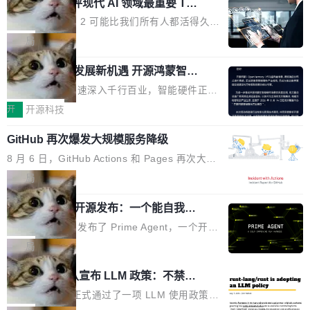
业化营销服务的需求从未如此迫切。 但市场扩容
xAI 前工程师评现代 AI 领域最重要 Top
n 这条推文引发了广泛讨论。他不是在说风凉
巧机身有效提升市面主流标准A...
3 开源项目
的同时,服务商的竞争逻辑正在改变。2026年Top
话，他是说出了一个圈内人尽皆知但很少公开捅
Flash Attention 2 可能比我们所有人都活得久。
Agency年度合辑的观察指出,“产品”这个离消费
破的事实。 Jordan 随后补充了一句软化声明：
这句话不是来自某个技术博客，而是出自 Hieu
局
者最近的载体,在整个品牌营销层面的权重显著变
「我不认为这些会议上大部分论文都在过度宣传
Pham 的一条推文。Hieu Pham 是谁？他是 xAI
高了。全域营销服务商的竞争正在从规模转向深
或造假。问题是，作为读者，如果你筛选出那些
共商智能硬件发展新机遇 开源鸿蒙智能
的早期工程师之一，在 Grok 训练基础设施团队
度,案例厚度、全域覆盖、多线协同...
硬件开发者日杭州站即将举行
看起来最令人兴奋的论文，那它们大部分都是过
工作过。近日他在 X 上发了一条帖子，列出了他
随着万物智联加速深入千行百业，智能硬件正从
度宣传的。」 这才是真正的痛点。不是所有论文
认为现代 AI 领域最重要的三个开源项目。 第一
单点设备迈向智能化、网联化、协同化发展。作
开
开源科技
都有问题，是最吸引眼球的那批论文最有问题。
个名字毫无悬念：Flash Attention 2。 Hieu 的
为面向全场景、跨终端的分布式操作系统，开源
他引用的帖子来自 Mathew Shen，一位 ICLR 2
理由很具体。FA 系列不需要解释，但 FA2 是他
GitHub 再次爆发大规模服务降级
鸿蒙通过统一技术底座和分布式能力，为不同类
026 的读者：「看了篇 ...
认为最重要的一个——复杂度恰到好处，刚好能
型智能设备的开发、连接与互联提供关键支撑，
8 月 6 日，GitHub Actions 和 Pages 再次大规
驱动你去学 CuTe，但还没被那些"邪恶的" Hopp
也为产业链企业探索产品创新与商业增长打开新
模服务降级，Actions 完全不可用超过 5 小时，
局
er++ 优化所淹没，足够容易修改和适配。 更关
的空间。 8月14日，开源鸿蒙智能硬件开发者日
webhook 停发，连自托管 runner 也因调度层故
键的是 FA2 的持久性...
（OHDD：OpenHarmony Hardware Develope
Prime Agent 开源发布：一个能自我改
障无法工作。Pages、Copilot code review、C
进的编程 Agent，ARC-AGI 3 超越人类
r Day）将在杭州启航。活动面向智能硬件产业
opilot coding agent 全部受影响。从检测到完全
Prime Intellect 发布了 Prime Agent，一个开源
专家基线
链企业和开发者，邀请行业专家与资深技术顾
恢复，大约 12 小时。 这是 2026 年 8 月的第六
的编程 Agent Harness，核心设计围绕两个抽
局
问，围绕开源鸿蒙技术能力、设备适配、芯片适
起事故，其中四起与 AI/Copilot 服务相关。 Git
象：Recursive Language Model（RLM）和 C
配、功耗与稳定性调优、兼容性测评及统一互联
Rust 项目团队宣布 LLM 政策：不禁
Hub 员工 kdaigle 在 HN 讨论中贴出了一组数
ontinual Harness。在 ARC-AGI 3 基准测试
等内容展开系统讲解和实战交流，帮助企业进一
止，但你要承认哪些代码不是你写的
据：2025 年全年 10 亿次 commit。现在，每周
上，Prime Agent + Opus 5 的组合达到了 95.
Rust 语言项目正式通过了一项 LLM 使用政策，
步了解开源鸿蒙在智能...
2.75 亿次，全年预计 140 亿次。GitHub...