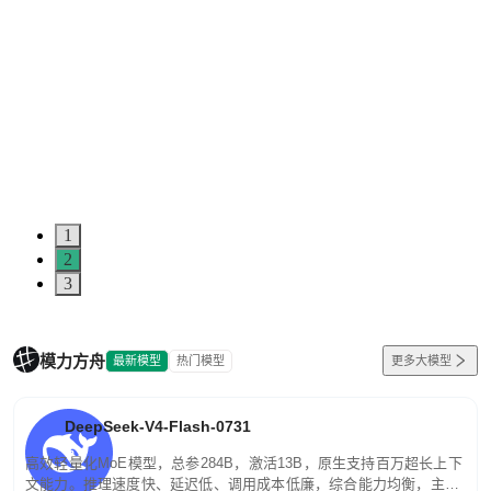
1
2
3
模力方舟
最新模型
热门模型
更多大模型
DeepSeek-V4-Flash-0731
高效轻量化MoE模型，总参284B，激活13B，原生支持百万超长上下
文能力。推理速度快、延迟低、调用成本低廉，综合能力均衡，主打