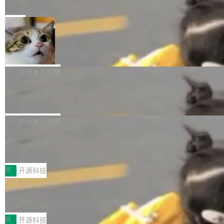
e” 和 Muse Spark 1.2 模型
mmit 之间的空隙里丢失了。 DeltaDB 要做的就
金额高达158.3亿美元，这一单项投入已经逼近
Meta 今天发布了两款 AI 产品：Muse Code，
是把这段空隙补上。 回退到任何一次编辑：Delt
微软同期总资本开支的四成。 与亚马逊、Alpha
一个在终端里运行的编程 agent；Muse Spark
局
aDB 捕获 commit 之间的每一次操作，...
bet、微软以及 Meta 等传统科技巨头相比，Spa
1.2，驱动这个 agent 的新模型。一句话概括：
ceXAI的资金消耗速度尤为引人瞩目。然而，支
美团开源 LoHoSearch，用知识图谱校
你可以用 curl -fsSL https://dev.meta.ai/install.
准 AI 能力认知
撑庞大支出的资金来源却呈现出截然不同的面
sh | bash 安装一个能在大项目里自动规划、写
机器出题的前提，是让机器拥有全局视野。整个
貌。数据显示，微软和 Meta 主要依托充沛的经
代码、验证结果的 AI 终端工具。 据介绍，Muse
构建流程可以分为四个环节：建图 → 控制难度
白开水不加糖
营现金流来覆盖资本开支，其资本支出覆盖率分
Code 是 Meta 的编程 agent 产品。它和市场上
→ 质量把关 → 数据概览。
别达到155% 和106%;而SpaceXAI的经营现金
腾讯开源 UCL-MPComm 通信库
已有的终端编程 agent 在设计理念上有几个明显
流仅能覆盖资本开支的12...
的差异点。 异步后台 agent：Muse Code 有一
腾讯网平团队宣布开源了 UCL-MPComm 通信
个主 agent 循环，外加一组后台 agent。这些后
库，并将作为transport接入Mooncake TENT。
白开水不加糖
台 agent...
该通信库针对AI Memory池化场景的数据传输需
CoStrict入选工信部2025人工智能应用
求进行了深度优化，能够实现数据中心内大规模
典型案例
计算节点间多种内存类型的高性能通信。 UCL-
近日，工信部科技司公示《2025人工智能应用典
MPComm将作为一种传输引擎接入Mooncake T
型案例入选名单》，深信服“面向企业研发场景的
开
开源科技
ENT，实现零拷贝传输性能提升30%、非零拷贝
开源 AI 编程平台 CoStrict 应用”凭借卓越的技术
传输性能最高提升5倍。UCL-MPComm底层基
深信服AI算力网关入选工信部人工智能
创新与落地成效成功入选。 全链路私有化部署，
应用典型案例！
于自研UCL-Engine通信引擎，后续腾讯网平将
助力企业AI研发安全落地 当前，越来越多企业已
前不久，工业和信息化部正式发布《2025年人工
持续开源更多基于UCL-Engine的高性能通信组
经开始引入 AI Coding 工具，通过调用公有云模
智能应用典型案例名单》，集中展示人工智能在
开
开源科技