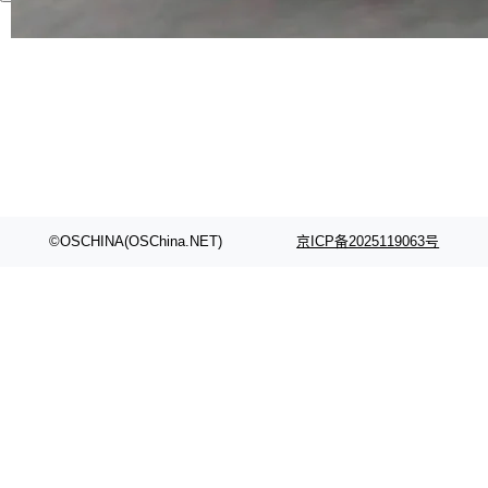
代码检索手段（如关键词匹配、目录遍历）仅能
在语法层面完成文本定位，难以触及代码的语义
内涵与结构关联，导致开发者使用代码智能体在
理解大规模代码仓时面临显著"代码仓理解"瓶
颈。 代码仓深度理解服务（以下简称" CodeBas
e深度理解服务"）是华为云码道（CodeA...
©OSCHINA(OSChina.NET)
京ICP备2025119063号