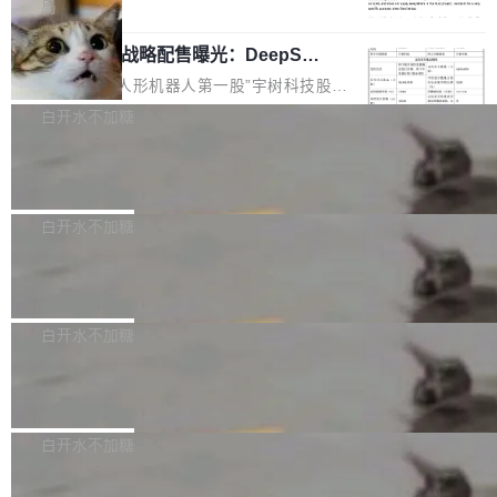
5% RHAE Best@1，超过了 ARC 报告的人类专
覆盖 rust-lang/rust 单一仓库的代码贡献。这不
局
家基线 95.4%。 不是又一个 coding agent 包装
是项目级别的官方立场，目前由五个团队采纳，
宇树科技 IPO 战略配售曝光：DeepSe
器 Prime Agent 的架构和市面上大多数 coding
但它可能是主流开源项目中关于 AI 辅助贡献最
ek 获配 93.3 万股，锁定 36 个月
agent 有本质区别。大多数 agent harness 的设
细致的一份规则。 政策的核心只有一句话：LLM
8月6日晚间，“人形机器人第一股”宇树科技股份
计是基于早期模型的能力—...
可以用来分析、提炼、审阅、建议，但不能用来
有限公司披露IPO发行价格及战略配售结果，杭
白开水不加糖
创作。 具体来说，LLM 生成的代码可以提交，
州深度求索人工智能基础技术研究有限公司（De
但必须满足五个条件：预先安排、非关键、高质
Docker 29.7.2 发布
epSeek）获配93.3399万股，按150.8元/股发行
量、充分测试、充分审查，并且必须披露。LLM
价格计算，认购金额约1.41亿元，股份锁定期为
Docker 29.7.2 现已发布，具体更新内容如下：
不得生成涉及安全性的关键变更，除非作者本身
36个月。 公告显示，本次宇树科技战略配售对
Bug fixes and enhancements 修复多次传递同
白开水不加糖
就是领域专家。即使如此，政策也"强烈不建
象主要包括长期投资机构、与公司业务具有战略
一环境变量时，docker service create和docker
议"这么做。 对于不披露的情况，审核者可以直
合作关系或长期合作愿景的大型企业、科创板保
Apache Fluss 毕业成为顶级项目
service update会发生 panic 的问题。docker/cl
接关闭 PR，无需解释。 政策作者 Jynn Ne...
荐人跟投子公司，以及公司高级管理人员和核心
i#7145 修复了 Docker Engine 29.7.0 中引入的
今年 7 月，Apache Fluss 的毕业提案在 Apach
员工参与设立的专项资产管理计划。其中，Dee
一个回归问题，该问题导致拉取镜像时会拒绝包
e 孵化器项目管理委员会（IPMC）投票中获得
白开水不加糖
pSeek作为与宇树科技具备战略合作关系的企
含绝对 hardlink 目标的镜像（此类镜像由某些镜
全票通过，随后获 Apache 软件基金会董事会批
业，获配股份数量占本次发行数量的2.31%。 除
像构建工具生成）。moby/moby#53305 修复了
马斯克 AI 百科项目 Grokipedia 被曝数
准。今天，Apache 软件基金会正式宣布 Apach
DeepSeek外，腾讯旗下上海启善投资有限公司
月未更新
Docker Engine 29.7.0 中引入的一个回归问
e Fluss 孵化毕业，成为 Apache 顶级项目（TL
埃隆·马斯克推出的AI百科项目 Grokipedia 被曝
获配9...
题，该问题可能导致在旧版 Linux 内核...
P）！这一里程碑不仅标志着 Fluss 迈入新的发
长期停止内容更新，未能实现其作为“AI版维基百
白开水不加糖
展阶段，也将进一步推动流式存储、实时湖仓与
科”替代品的目标。 据 Lawfare 最新调查，自今
AI 数据基础加速融合，为实时数据基础设施的发
Solon I18n：三种解析器，零样板代码
年4月以来，Grokipedia 页面更新功能基本停