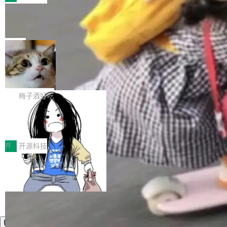
件。 腾讯网平团队在UCL-MPComm中实现了一
型或企业内部部署模型提升研发效率。但随着 AI
各领域的应用成果，覆盖技术底座、行业赋能、
个独立于业务线程的全局通信引擎（Engine），
Coding 从个人辅助工具逐步走向团队级、组织
Jeff Dean 离开 Google：一个时代的结
产品应用、支撑保障、专题等五大方向。深信服
并实...
束，一个实验室的开始
级应用，企业在规模化落地过程中，对安全性、
AI算力网关（AI创新平台）成功入选！ 随着各行
Google 员工编号 20。MapReduce 作者之一。
可控性和代码质量提出了更高要求。 首先是数据
各业的Agent走向规模化建设，算力构成形态逐
Bigtable 作者之一。TensorFlow 的作者之一。
局
安全与合规要求。对于大多数普通研发场景，公
渐丰富，用户关注的重点也在发生变化：不只是
Gemini 的架构师。Google 首席科学家。 Jeff D
有云模型能够满足快速试用和效率提升的需求。
让AI用起来，还要进一步看清混合算力时代下，
🔥 SolonCode v2026.8.4 发布：界面
ean 在 Google 工作了 27 年后，宣布离职。 他
但对于金融、能源、医疗等对数据安全要求较...
字体可调、22 种语言、记忆搜索增强
Token花在哪里、算力是否被充分利用，以及持
不是一个人走。一同离开的还有 Sanjay Ghema
打开终端就能上岗的全中文编码智能体，这一轮
续增长的AI成本该如何优化。 深信服AI算力网关
wat（Google 员工编号 23，Jeff Dean 二十多
把「看得清、用母语、记得住」三件事一次补
梅子酒好吃
正是围绕这些实际问题，从Token治理和成本治
年的编程搭档，MapReduce 和 Bigtable 的共同
齐。 SolonCode 是什么 SolonCode 是杭州无
理两个方面，让用户的每一份算力都看得清、管
作者）、Quoc Le（Google 大脑核心成员，Se
让“代码语义理解”深度释放AI Coding
耳科技研发的企业级终端编码智能体——一位全
得住、用得稳、省得下、更安全！ 一、从现在开
价值潜能：华为云码道（CodeArts）
q2Seq 和 DocAI 的共同发明人）以及 Oriol Vin
中文驱动的数字员工，自主理解需求、规划步
一、代码仓深度理解技术的作用与价值 在软件工
始，Token使用一目...
代码仓技术解析
yals（Gemini 联合负责人，AlphaSta...
骤、编写代码。不挑模型、不挑平台，curl 一行
程实践中，代码仓是企业核心知识资产的主要载
开
开源科技
装完即用。 开源地址：Gitee · GitCode · GitHu
体。企业级代码仓库通常包含数十万乃至数百万
b 安装 支持 Java 8+（8~26）、macOS / Linu
个文件，其规模远超单次模型调用可承载的上下
x / Windows / Harmony PC。 # macOS / Linu
文窗口。随着项目规模的持续扩张与代码历史的
x / Harmony PC curl -fsSL https://solon.noea
不断累积，代码仓中的模块关系、接口契约、业
r.org/solon...
务逻辑等关键信息往往分散于数十乃至数百个文
件之中，形成高度复杂的知识关联网络。传统的