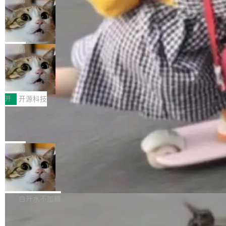
现实 过去两年，CIO们的焦虑清单上多了两项：
设置，如果用布尔值 + 可空字段来表示——bool
个"AI 知识库 + 聊天机器人"——每个大厂都在
一是如何让大模型和智能体应用安全地从PoC走
ean 表示是否可切换，nullable 的默认模式、浅
Deno 团队开源 Celld，可自托管的分
做，没什么新鲜的。 但 Kenton Varda 在 Twitte
向生产，二是如何让测试团队跟得上AI应用...
布式 Durable Objects
色方案、深色方案——会产生大量无意义的组
r 上把事情说清楚了： 今天我们发布了 Cloudfla
Ryan Dahl 领导的 Deno 团队推出了最新开源项
合。方案缺了、配置冲突了、全 null 了。要知道
re OS，一个带连接器的聊天机器人，跟其他所
目 Celld，一个能在自己机器上运行 Cloudflare
局
哪些组合有效，作者说，你得靠"文档、校验、或
有科技公司做的一样。只不过，实际上它不一
Workers 和 Durable Objects 的守护进程。 设
者部落知识"。 换个写法。Rust 的 enum，两个
样。这是 Sandstorm.io 的重制版，我十年前的
鲁大师7月新机性能/流畅/AI榜：vivo夺
计思路很直接：每个对象是一个独立的 SQLite
变体：Switchable...
性能、流畅双第一，三星Galaxy Z系列
那个创业公司。不同的是，这次它构建在 Cloudf
数据库，按名称寻址，复制到你自己的 S3 兼容
2026年7月的手机市场，由于存储等硬件成本暴
新折叠缺席
lare Workers 上——我花了九年时间搭建的平台
存储库里。节点之间只通过这个存储库协调——
增，手机厂商的日子也不好过啊，新机速度明显
开
开源科技
——并且深度集成了 AI。这基本上是我十年秘密
没有控制平面，没有共识协议。每个对象自带一
放缓，因此硝烟味淡了许多。新机参数规格除开
计划的顶峰。 十年前，Ken...
个小型数据库，应用天然按分片构建，单个数据
Zed 推出 DeltaDB，一个记录 commit
高价的三星折叠（三星Galaxy Z Fold8 Ultra / Z
之间所有操作的版本控制系统
库的竞争和爆炸半径问题在设计层面就被消除
Fold8 / Z Flip8）外，其余要么是中低端机器，
Zed 编辑器团队发布了新项目——DeltaDB，一
了。 闲置的 cell 会休眠到几乎不占资源。当 cel
例如iQOO Z11i、REDMI Note 17、REDMI No
个在 git commit 之间记录每一次编辑操作的版
局
l 迁移或唤醒时，新宿主从 S3 恢复 SQLite 数据
te 17 Pro、OPPO K15，要么是vivo X300 E这
本控制系统。目前处于 Early Access 阶段。 De
库继续执行。存储库是持久化的唯一真相...
样的次旗舰。 Galaxy Z Fold8 Ultra / Z Fold8 /
SpaceXAI 单季资本开支达 183 亿美元
ltaDB 的核心思路直接写在 landing page 最显
Z Flip8三款折叠屏新机均在7月22日发布，且全
眼的位置：「Software is made between com
根据风险投资人Tomer Tunguz 博客（VC 分
部搭载骁龙8 Elite Gen5 for Galaxy，它们本该
mits」——软件是在 commit 之间写出来的。git
析）披露的最新分析与第二季度业绩报告，Spac
白开水不加糖
是7月性...
只记录了你提交的最终状态，但真正的工作过程
eXAI在上个季度的总资本支出飙升至183.7亿美
——打字、删改、试错、agent 对话——都在 co
Meta 发布终端编程 Agent“Muse Cod
元。其中，绝大部分资金被直接用于 AI 领域，