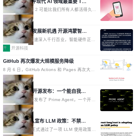
业化营销服务的需求从未如此迫切。 但市场扩容
xAI 前工程师评现代 AI 领域最重要 Top
n 这条推文引发了广泛讨论。他不是在说风凉
巧机身有效提升市面主流标准A...
3 开源项目
的同时,服务商的竞争逻辑正在改变。2026年Top
话，他是说出了一个圈内人尽皆知但很少公开捅
Flash Attention 2 可能比我们所有人都活得久。
Agency年度合辑的观察指出,“产品”这个离消费
破的事实。 Jordan 随后补充了一句软化声明：
这句话不是来自某个技术博客，而是出自 Hieu
局
者最近的载体,在整个品牌营销层面的权重显著变
「我不认为这些会议上大部分论文都在过度宣传
Pham 的一条推文。Hieu Pham 是谁？他是 xAI
高了。全域营销服务商的竞争正在从规模转向深
或造假。问题是，作为读者，如果你筛选出那些
共商智能硬件发展新机遇 开源鸿蒙智能
的早期工程师之一，在 Grok 训练基础设施团队
度,案例厚度、全域覆盖、多线协同...
硬件开发者日杭州站即将举行
看起来最令人兴奋的论文，那它们大部分都是过
工作过。近日他在 X 上发了一条帖子，列出了他
随着万物智联加速深入千行百业，智能硬件正从
度宣传的。」 这才是真正的痛点。不是所有论文
认为现代 AI 领域最重要的三个开源项目。 第一
单点设备迈向智能化、网联化、协同化发展。作
开
开源科技
都有问题，是最吸引眼球的那批论文最有问题。
个名字毫无悬念：Flash Attention 2。 Hieu 的
为面向全场景、跨终端的分布式操作系统，开源
他引用的帖子来自 Mathew Shen，一位 ICLR 2
理由很具体。FA 系列不需要解释，但 FA2 是他
GitHub 再次爆发大规模服务降级
鸿蒙通过统一技术底座和分布式能力，为不同类
026 的读者：「看了篇 ...
认为最重要的一个——复杂度恰到好处，刚好能
型智能设备的开发、连接与互联提供关键支撑，
8 月 6 日，GitHub Actions 和 Pages 再次大规
驱动你去学 CuTe，但还没被那些"邪恶的" Hopp
也为产业链企业探索产品创新与商业增长打开新
模服务降级，Actions 完全不可用超过 5 小时，
局
er++ 优化所淹没，足够容易修改和适配。 更关
的空间。 8月14日，开源鸿蒙智能硬件开发者日
webhook 停发，连自托管 runner 也因调度层故
键的是 FA2 的持久性...
（OHDD：OpenHarmony Hardware Develope
Prime Agent 开源发布：一个能自我改
障无法工作。Pages、Copilot code review、C
进的编程 Agent，ARC-AGI 3 超越人类
r Day）将在杭州启航。活动面向智能硬件产业
opilot coding agent 全部受影响。从检测到完全
Prime Intellect 发布了 Prime Agent，一个开源
专家基线
链企业和开发者，邀请行业专家与资深技术顾
恢复，大约 12 小时。 这是 2026 年 8 月的第六
的编程 Agent Harness，核心设计围绕两个抽
局
问，围绕开源鸿蒙技术能力、设备适配、芯片适
起事故，其中四起与 AI/Copilot 服务相关。 Git
象：Recursive Language Model（RLM）和 C
配、功耗与稳定性调优、兼容性测评及统一互联
Rust 项目团队宣布 LLM 政策：不禁
Hub 员工 kdaigle 在 HN 讨论中贴出了一组数
ontinual Harness。在 ARC-AGI 3 基准测试
等内容展开系统讲解和实战交流，帮助企业进一
止，但你要承认哪些代码不是你写的
据：2025 年全年 10 亿次 commit。现在，每周
上，Prime Agent + Opus 5 的组合达到了 95.
Rust 语言项目正式通过了一项 LLM 使用政策，
步了解开源鸿蒙在智能...
2.75 亿次，全年预计 140 亿次。GitHub...