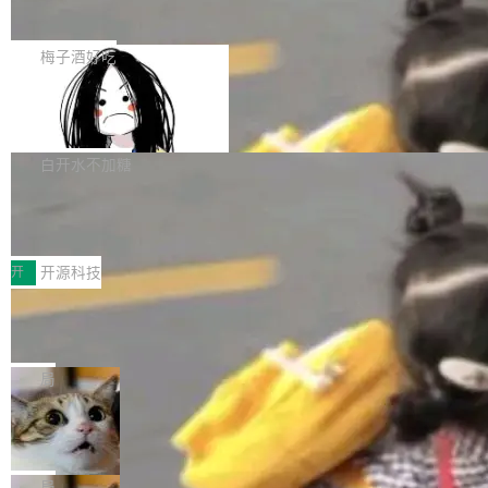
展开启新的篇章。
滞，过去三个月内没有任何条目完成更新，用户
如果你在 Spring Boot 里做过国际化，流程大概
提交的编辑请求也长期处于待处理状态。 Groki
是这样的：配 MessageSource 的 Bean、写 R
梅子酒好吃
pedia 于去年底上线，定位为由人工智能生成内
eloadableResourceBundleMessageSource、
容的百科平台，被马斯克视为传统众包百科网站
Apache Doris 4.1 全面增强 Iceberg：
声明 LocaleResolver、注册 LocaleChangeInt
支持 UPDATE、MERGE INTO 与 Iceb
维基百科的替代方案。Lawfare 调查发现，无论
erceptor…五六步之后才能看到第一行翻译文
Apache Doris 4.1 要补齐的，正是缺失的那一
erg V3
热门页面还是低关注度页面，均未出现近期更
本。 Solon 换了个方式。整个 i18n 模块围绕三
半。在已有查询能力的基础上，Doris 进一步支
白开水不加糖
新，相关问题并非局限于特定领域，而是在不同
个解析器、一个注解、一个工具类展开——没有
持了 UPDATE、DELETE、MERGE INTO 等数
主题和访问量页面中普遍存在。 调查人员最初认
XML、没有拦截器注册、没有样板配置。 资源
Testin XAgent：CIO智能测试落地指南
据修改操作、完整的表结构管理与分区演进，以
为，Grokipedia可能只是限...
文件的约定 把文件放到 resources/i18n/ 下： r
及 rewrite_data_files、expire_snapshots 等日
7月30日，TiD2026质量竞争力大会在北京中关
esources/i18n/messages.properties ...
常维护操作，并完整支持 Iceberg V3 格式。
村国家自主创新示范区会议中心开幕。本届大会
开
开源科技
由中关村智联软件服务业质量创新联盟主办，以
让非法状态不可表示：一篇关于 ADT
“智构可信·质创未来——AI原生时代的质量新范
的帖子在 Reddit 火了
式”为主题，直面AI从实验室走向规模化产业落地
有一种东西，一旦用过就回不去了。Alex Fedos
的核心质量命题。会上，《2026智能研发生产力
eev 管它叫"软件设计的基石"。 他说的东西不新
局
工具选型手册》发布，Testin云测的Testin XAge
鲜——代数数据类型（ADT），尤其是和类型
Cloudflare 开源内部企业 AI 平台 Clou
nt智能测试系统入选AI测试领域代表产品。对CI
（sum type）。但他说清楚了一件事：这不是类
dflare OS
O而言，这提示了一个转变：AI测试正在从效率
型系统的学术体操，是日常编码的思维方式。 文
Cloudflare 发布了一个开源项目 Cloudflare O
工具升级为企业的质量基础设施。 CIO面对的新
章从一个简单的例子切入。一个网站的深色主题
S。如果你只看官方博客，你会觉得这是又一
局