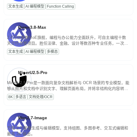
高并发、轻量化任务，适合日常对话、内容创作、基础 RAG、批量
文本生成
AI 编程模型
Function Calling
文案处理等普惠刚需场景。
Qwen3.8-Max
2.4万亿参数MoE旗舰，编程与办公能力全面跃升，可自主编程十数
天交付完整项目。胜任法律、金融、设计等数百种专业任务，一次对
话端到端交付生产级成果。原生视觉理解贯穿规划、执行与验证全流
文本生成
AI 编程模型
多模态
程，支持超长文档与长视频的深度语义解析。长程任务中自主规划与
闭环迭代，持续进化。
MinerU2.5-Pro
MinerU2.5-Pro是一款面向复杂文档解析与 OCR 场景的专业模型，能
够从图片和文档中识别文字、理解页面布局，并将非结构化内容转换
为便于存储、检索和二次处理的结构化结果。
8K
多语言
文档处理/OCR
Wan2.7-Image
万相 2.7 图像生成与编辑模型，支持组图、多图参考、交互式编辑和
最高 2K 输出。