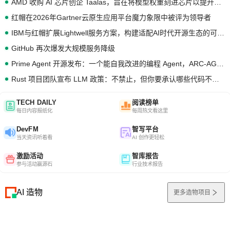
AMD 收购 AI 芯片创企 Taalas，旨在将模型权重刻进芯片以提升推理性能
红帽在2026年Gartner云原生应用平台魔力象限中被评为领导者
IBM与红帽扩展Lightwell服务方案，构建适配AI时代开源生态的可信基础设施
GitHub 再次爆发大规模服务降级
Prime Agent 开源发布：一个能自我改进的编程 Agent，ARC-AGI 3 超越人类专家基线
Rust 项目团队宣布 LLM 政策：不禁止，但你要承认哪些代码不是你写的
TECH DAILY
阅读榜单
每日内容报纸化
每周热文看这里
DevFM
智写平台
当天资讯听着看
AI 创作更轻松
激励活动
智库报告
参与活动赢源石
行业技术报告
AI 造物
更多造物项目