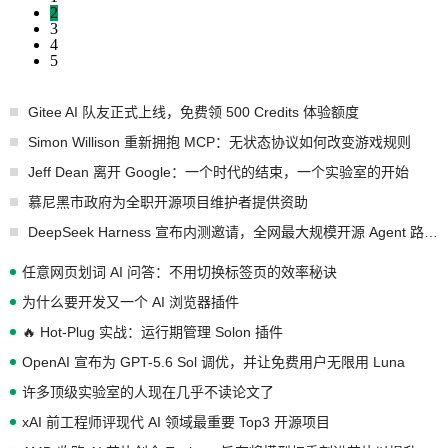
2
3
4
5
Gitee AI 队友正式上线，免费领 500 Credits 体验额度
Simon Willison 重新拥抱 MCP：无状态协议如何改变游戏规则
Jeff Dean 离开 Google：一个时代的结束，一个实验室的开始
慕尼黑市政府为全职开源项目维护者提供资助
DeepSeek Harness 宣布内测邀请，全网最大规模开源 Agent 路演现场诞生
任意网页划词 AI 问答：不用切换标签页的效率秘诀
为什么要开发又一个 AI 浏览器插件
🔥 Hot-Plug 实战：运行期管理 Solon 插件
OpenAI 宣布为 GPT-5.6 Sol 调优，并让免费用户无限用 Luna
许多顶级实验室的人现在几乎不读论文了
xAI 前工程师评现代 AI 领域最重要 Top3 开源项目