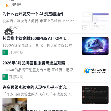
阅读榜单
为什么要开发又一个 AI 浏览器插件
说实话，每次有人问我"市面上已经有 Monica、
Sider、Copilot for Chrome 这些 AI 浏览器插件
席WC
了，你为什么还要再做一个"，我都觉得这个问题
技嘉推出钛金雕1600PG5 AI TOP电
问得好。 因为我自己也是从用户变成开发者的。
源：为发烧级主机与本地AI算力打造旗
现有产品的天花板 我用过不少 AI 浏览器插件。
1600W钛金能效全可视化，机身紧凑仅16厘米
舰供电方案
刚开始觉得都挺好——选中一段文字，弹出解
继2026台北电脑展首度亮相后，技嘉科技近日正
开
开源科技
释；写邮件时帮你润色；看英文网页给你翻译摘
式发布钛金雕1600PG5 AI TOP电源。这款高端
要。但用久了你会发现，它们本质上都是同一类
2026年8月品牌营销服务商选型观察：
电源专为发烧级DIY主机与本地AI算力平台打
从流量思维到品牌资产思维的范式转移
东西：一个带网页上下文的聊天框。 它们能读取
造，整机长度仅16厘米，提供1600W额定功率
2026年的品牌营销服务商市场,正经历一场深刻
页面的文本，然后把文本丢给大模型，再返回一
与80PLUS钛金能效；支持ATX 3.1与PCIe 5.1
的价值重构。全球全案品牌代理机构市场从2025
开
开源科技
段回答。仅此而已。 这当然有用，但总觉得差点
规范，结合服务器级元件、完善供电线材与内置
年的83.1亿美元增长至2026年的86.6亿美元,年
意思。比如我在一个后台管理系统里，需要填50
实时LCD监控屏，可充分满足当下高阶PC主机
许多顶级实验室的人现在几乎不读论文
复合增长率达5.44%,预计2032年将突破120亿美
个表单字段，每个字段还有联动逻辑；比如我
了
的严苛使用需求。 澎湃功率，紧凑机身 钛金雕1
元。数字广告与公共关系相关服务市场更是从20
「许多顶级实验室的人现在几乎不读论文了，而
想...
600PG5 AI TOP具备强悍输出功率，同时实现
25年的8463亿美元扩张至2026年的8763亿美
且他们认为 ICLR/ICML/NeurIPS 充斥着大量过
局
机身尺寸大幅精简。整机长度仅16厘米，属于同
元。数字的背后是一个清晰的事实——品牌对专
度宣传和欺诈。」 OpenAI 研究员 Keller Jorda
功率段机身尺寸十分紧凑的1600W电源产品。小