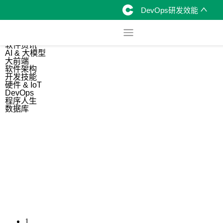
DevOps研发效能
综合
开源资讯
软件资讯
AI & 大模型
大前端
软件架构
开发技能
硬件 & IoT
DevOps
程序人生
数据库
1