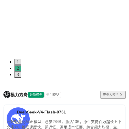
1
2
3
模力方舟
最新模型
热门模型
更多大模型
DeepSeek-V4-Flash-0731
高效轻量化MoE模型，总参284B，激活13B，原生支持百万超长上下
文能力。推理速度快、延迟低、调用成本低廉，综合能力均衡，主打