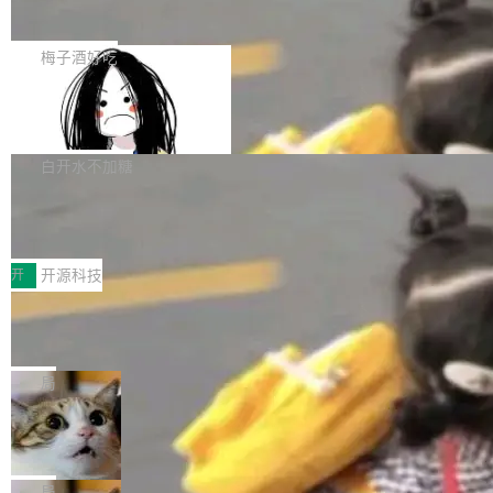
展开启新的篇章。
滞，过去三个月内没有任何条目完成更新，用户
如果你在 Spring Boot 里做过国际化，流程大概
提交的编辑请求也长期处于待处理状态。 Groki
是这样的：配 MessageSource 的 Bean、写 R
梅子酒好吃
pedia 于去年底上线，定位为由人工智能生成内
eloadableResourceBundleMessageSource、
容的百科平台，被马斯克视为传统众包百科网站
Apache Doris 4.1 全面增强 Iceberg：
声明 LocaleResolver、注册 LocaleChangeInt
支持 UPDATE、MERGE INTO 与 Iceb
维基百科的替代方案。Lawfare 调查发现，无论
erceptor…五六步之后才能看到第一行翻译文
Apache Doris 4.1 要补齐的，正是缺失的那一
erg V3
热门页面还是低关注度页面，均未出现近期更
本。 Solon 换了个方式。整个 i18n 模块围绕三
半。在已有查询能力的基础上，Doris 进一步支
白开水不加糖
新，相关问题并非局限于特定领域，而是在不同
个解析器、一个注解、一个工具类展开——没有
持了 UPDATE、DELETE、MERGE INTO 等数
主题和访问量页面中普遍存在。 调查人员最初认
XML、没有拦截器注册、没有样板配置。 资源
Testin XAgent：CIO智能测试落地指南
据修改操作、完整的表结构管理与分区演进，以
为，Grokipedia可能只是限...
文件的约定 把文件放到 resources/i18n/ 下： r
及 rewrite_data_files、expire_snapshots 等日
7月30日，TiD2026质量竞争力大会在北京中关
esources/i18n/messages.properties ...
常维护操作，并完整支持 Iceberg V3 格式。
村国家自主创新示范区会议中心开幕。本届大会
开
开源科技
由中关村智联软件服务业质量创新联盟主办，以
让非法状态不可表示：一篇关于 ADT
“智构可信·质创未来——AI原生时代的质量新范
的帖子在 Reddit 火了
式”为主题，直面AI从实验室走向规模化产业落地
有一种东西，一旦用过就回不去了。Alex Fedos
的核心质量命题。会上，《2026智能研发生产力
eev 管它叫"软件设计的基石"。 他说的东西不新
局
工具选型手册》发布，Testin云测的Testin XAge
鲜——代数数据类型（ADT），尤其是和类型
Cloudflare 开源内部企业 AI 平台 Clou
nt智能测试系统入选AI测试领域代表产品。对CI
（sum type）。但他说清楚了一件事：这不是类
dflare OS
O而言，这提示了一个转变：AI测试正在从效率
型系统的学术体操，是日常编码的思维方式。 文
Cloudflare 发布了一个开源项目 Cloudflare O
工具升级为企业的质量基础设施。 CIO面对的新
章从一个简单的例子切入。一个网站的深色主题
S。如果你只看官方博客，你会觉得这是又一
局