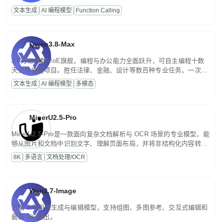
高并发、轻量化任务，适合日常对话、内容创作、基础 RAG、批量
文本生成
AI 编程模型
Function Calling
文案处理等普惠刚需场景。
Qwen3.8-Max
2.4万亿参数MoE旗舰，编程与办公能力全面跃升，可自主编程十数
天交付完整项目。胜任法律、金融、设计等数百种专业任务，一次对
话端到端交付生产级成果。原生视觉理解贯穿规划、执行与验证全流
文本生成
AI 编程模型
多模态
程，支持超长文档与长视频的深度语义解析。长程任务中自主规划与
闭环迭代，持续进化。
MinerU2.5-Pro
MinerU2.5-Pro是一款面向复杂文档解析与 OCR 场景的专业模型，能
够从图片和文档中识别文字、理解页面布局，并将非结构化内容转换
为便于存储、检索和二次处理的结构化结果。
8K
多语言
文档处理/OCR
Wan2.7-Image
万相 2.7 图像生成与编辑模型，支持组图、多图参考、交互式编辑和
最高 2K 输出。