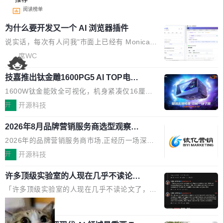
阅读榜单
为什么要开发又一个 AI 浏览器插件
说实话，每次有人问我"市面上已经有 Monica、
Sider、Copilot for Chrome 这些 AI 浏览器插件
席WC
了，你为什么还要再做一个"，我都觉得这个问题
技嘉推出钛金雕1600PG5 AI TOP电
问得好。 因为我自己也是从用户变成开发者的。
源：为发烧级主机与本地AI算力打造旗
现有产品的天花板 我用过不少 AI 浏览器插件。
1600W钛金能效全可视化，机身紧凑仅16厘米
舰供电方案
刚开始觉得都挺好——选中一段文字，弹出解
继2026台北电脑展首度亮相后，技嘉科技近日正
开
开源科技
释；写邮件时帮你润色；看英文网页给你翻译摘
式发布钛金雕1600PG5 AI TOP电源。这款高端
要。但用久了你会发现，它们本质上都是同一类
2026年8月品牌营销服务商选型观察：
电源专为发烧级DIY主机与本地AI算力平台打
从流量思维到品牌资产思维的范式转移
东西：一个带网页上下文的聊天框。 它们能读取
造，整机长度仅16厘米，提供1600W额定功率
2026年的品牌营销服务商市场,正经历一场深刻
页面的文本，然后把文本丢给大模型，再返回一
与80PLUS钛金能效；支持ATX 3.1与PCIe 5.1
的价值重构。全球全案品牌代理机构市场从2025
开
开源科技
段回答。仅此而已。 这当然有用，但总觉得差点
规范，结合服务器级元件、完善供电线材与内置
年的83.1亿美元增长至2026年的86.6亿美元,年
意思。比如我在一个后台管理系统里，需要填50
实时LCD监控屏，可充分满足当下高阶PC主机
许多顶级实验室的人现在几乎不读论文
复合增长率达5.44%,预计2032年将突破120亿美
个表单字段，每个字段还有联动逻辑；比如我
了
的严苛使用需求。 澎湃功率，紧凑机身 钛金雕1
元。数字广告与公共关系相关服务市场更是从20
「许多顶级实验室的人现在几乎不读论文了，而
想...
600PG5 AI TOP具备强悍输出功率，同时实现
25年的8463亿美元扩张至2026年的8763亿美
且他们认为 ICLR/ICML/NeurIPS 充斥着大量过
局
机身尺寸大幅精简。整机长度仅16厘米，属于同
元。数字的背后是一个清晰的事实——品牌对专
度宣传和欺诈。」 OpenAI 研究员 Keller Jorda
功率段机身尺寸十分紧凑的1600W电源产品。小