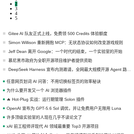
2
3
4
5
Gitee AI 队友正式上线，免费领 500 Credits 体验额度
Simon Willison 重新拥抱 MCP：无状态协议如何改变游戏规则
Jeff Dean 离开 Google：一个时代的结束，一个实验室的开始
慕尼黑市政府为全职开源项目维护者提供资助
DeepSeek Harness 宣布内测邀请，全网最大规模开源 Agent 路演现场诞生
任意网页划词 AI 问答：不用切换标签页的效率秘诀
为什么要开发又一个 AI 浏览器插件
🔥 Hot-Plug 实战：运行期管理 Solon 插件
OpenAI 宣布为 GPT-5.6 Sol 调优，并让免费用户无限用 Luna
许多顶级实验室的人现在几乎不读论文了
xAI 前工程师评现代 AI 领域最重要 Top3 开源项目