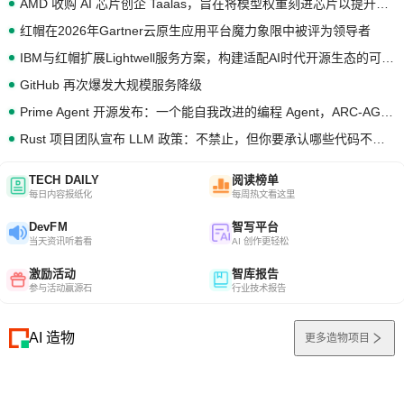
AMD 收购 AI 芯片创企 Taalas，旨在将模型权重刻进芯片以提升推理性能
红帽在2026年Gartner云原生应用平台魔力象限中被评为领导者
IBM与红帽扩展Lightwell服务方案，构建适配AI时代开源生态的可信基础设施
GitHub 再次爆发大规模服务降级
Prime Agent 开源发布：一个能自我改进的编程 Agent，ARC-AGI 3 超越人类专家基线
Rust 项目团队宣布 LLM 政策：不禁止，但你要承认哪些代码不是你写的
TECH DAILY
阅读榜单
每日内容报纸化
每周热文看这里
DevFM
智写平台
当天资讯听着看
AI 创作更轻松
激励活动
智库报告
参与活动赢源石
行业技术报告
AI 造物
更多造物项目