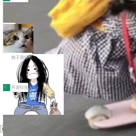
件。 腾讯网平团队在UCL-MPComm中实现了一
型或企业内部部署模型提升研发效率。但随着 AI
各领域的应用成果，覆盖技术底座、行业赋能、
个独立于业务线程的全局通信引擎（Engine），
Coding 从个人辅助工具逐步走向团队级、组织
Jeff Dean 离开 Google：一个时代的结
产品应用、支撑保障、专题等五大方向。深信服
并实...
束，一个实验室的开始
级应用，企业在规模化落地过程中，对安全性、
AI算力网关（AI创新平台）成功入选！ 随着各行
Google 员工编号 20。MapReduce 作者之一。
可控性和代码质量提出了更高要求。 首先是数据
各业的Agent走向规模化建设，算力构成形态逐
Bigtable 作者之一。TensorFlow 的作者之一。
局
安全与合规要求。对于大多数普通研发场景，公
渐丰富，用户关注的重点也在发生变化：不只是
Gemini 的架构师。Google 首席科学家。 Jeff D
有云模型能够满足快速试用和效率提升的需求。
让AI用起来，还要进一步看清混合算力时代下，
🔥 SolonCode v2026.8.4 发布：界面
ean 在 Google 工作了 27 年后，宣布离职。 他
但对于金融、能源、医疗等对数据安全要求较...
字体可调、22 种语言、记忆搜索增强
Token花在哪里、算力是否被充分利用，以及持
不是一个人走。一同离开的还有 Sanjay Ghema
打开终端就能上岗的全中文编码智能体，这一轮
续增长的AI成本该如何优化。 深信服AI算力网关
wat（Google 员工编号 23，Jeff Dean 二十多
把「看得清、用母语、记得住」三件事一次补
梅子酒好吃
正是围绕这些实际问题，从Token治理和成本治
年的编程搭档，MapReduce 和 Bigtable 的共同
齐。 SolonCode 是什么 SolonCode 是杭州无
理两个方面，让用户的每一份算力都看得清、管
作者）、Quoc Le（Google 大脑核心成员，Se
让“代码语义理解”深度释放AI Coding
耳科技研发的企业级终端编码智能体——一位全
得住、用得稳、省得下、更安全！ 一、从现在开
价值潜能：华为云码道（CodeArts）
q2Seq 和 DocAI 的共同发明人）以及 Oriol Vin
中文驱动的数字员工，自主理解需求、规划步
一、代码仓深度理解技术的作用与价值 在软件工
始，Token使用一目...
代码仓技术解析
yals（Gemini 联合负责人，AlphaSta...
骤、编写代码。不挑模型、不挑平台，curl 一行
程实践中，代码仓是企业核心知识资产的主要载
开
开源科技
装完即用。 开源地址：Gitee · GitCode · GitHu
体。企业级代码仓库通常包含数十万乃至数百万
b 安装 支持 Java 8+（8~26）、macOS / Linu
个文件，其规模远超单次模型调用可承载的上下
x / Windows / Harmony PC。 # macOS / Linu
文窗口。随着项目规模的持续扩张与代码历史的
x / Harmony PC curl -fsSL https://solon.noea
不断累积，代码仓中的模块关系、接口契约、业
r.org/solon...
务逻辑等关键信息往往分散于数十乃至数百个文
件之中，形成高度复杂的知识关联网络。传统的