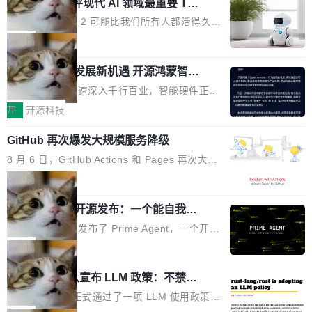
业化营销服务的需求从未如此迫切。 但市场扩容
xAI 前工程师评现代 AI 领域最重要 Top
n 这条推文引发了广泛讨论。他不是在说风凉
巧机身有效提升市面主流标准A...
3 开源项目
的同时,服务商的竞争逻辑正在改变。2026年Top
话，他是说出了一个圈内人尽皆知但很少公开捅
Flash Attention 2 可能比我们所有人都活得久。
Agency年度合辑的观察指出,“产品”这个离消费
破的事实。 Jordan 随后补充了一句软化声明：
这句话不是来自某个技术博客，而是出自 Hieu
局
者最近的载体,在整个品牌营销层面的权重显著变
「我不认为这些会议上大部分论文都在过度宣传
Pham 的一条推文。Hieu Pham 是谁？他是 xAI
高了。全域营销服务商的竞争正在从规模转向深
或造假。问题是，作为读者，如果你筛选出那些
共商智能硬件发展新机遇 开源鸿蒙智能
的早期工程师之一，在 Grok 训练基础设施团队
度,案例厚度、全域覆盖、多线协同...
硬件开发者日杭州站即将举行
看起来最令人兴奋的论文，那它们大部分都是过
工作过。近日他在 X 上发了一条帖子，列出了他
随着万物智联加速深入千行百业，智能硬件正从
度宣传的。」 这才是真正的痛点。不是所有论文
认为现代 AI 领域最重要的三个开源项目。 第一
单点设备迈向智能化、网联化、协同化发展。作
开
开源科技
都有问题，是最吸引眼球的那批论文最有问题。
个名字毫无悬念：Flash Attention 2。 Hieu 的
为面向全场景、跨终端的分布式操作系统，开源
他引用的帖子来自 Mathew Shen，一位 ICLR 2
理由很具体。FA 系列不需要解释，但 FA2 是他
GitHub 再次爆发大规模服务降级
鸿蒙通过统一技术底座和分布式能力，为不同类
026 的读者：「看了篇 ...
认为最重要的一个——复杂度恰到好处，刚好能
型智能设备的开发、连接与互联提供关键支撑，
8 月 6 日，GitHub Actions 和 Pages 再次大规
驱动你去学 CuTe，但还没被那些"邪恶的" Hopp
也为产业链企业探索产品创新与商业增长打开新
模服务降级，Actions 完全不可用超过 5 小时，
局
er++ 优化所淹没，足够容易修改和适配。 更关
的空间。 8月14日，开源鸿蒙智能硬件开发者日
webhook 停发，连自托管 runner 也因调度层故
键的是 FA2 的持久性...
（OHDD：OpenHarmony Hardware Develope
Prime Agent 开源发布：一个能自我改
障无法工作。Pages、Copilot code review、C
进的编程 Agent，ARC-AGI 3 超越人类
r Day）将在杭州启航。活动面向智能硬件产业
opilot coding agent 全部受影响。从检测到完全
Prime Intellect 发布了 Prime Agent，一个开源
专家基线
链企业和开发者，邀请行业专家与资深技术顾
恢复，大约 12 小时。 这是 2026 年 8 月的第六
的编程 Agent Harness，核心设计围绕两个抽
局
问，围绕开源鸿蒙技术能力、设备适配、芯片适
起事故，其中四起与 AI/Copilot 服务相关。 Git
象：Recursive Language Model（RLM）和 C
配、功耗与稳定性调优、兼容性测评及统一互联
Rust 项目团队宣布 LLM 政策：不禁
Hub 员工 kdaigle 在 HN 讨论中贴出了一组数
ontinual Harness。在 ARC-AGI 3 基准测试
等内容展开系统讲解和实战交流，帮助企业进一
止，但你要承认哪些代码不是你写的
据：2025 年全年 10 亿次 commit。现在，每周
上，Prime Agent + Opus 5 的组合达到了 95.
Rust 语言项目正式通过了一项 LLM 使用政策，
步了解开源鸿蒙在智能...
2.75 亿次，全年预计 140 亿次。GitHub...