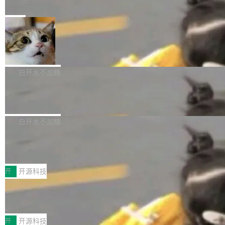
e” 和 Muse Spark 1.2 模型
mmit 之间的空隙里丢失了。 DeltaDB 要做的就
金额高达158.3亿美元，这一单项投入已经逼近
Meta 今天发布了两款 AI 产品：Muse Code，
是把这段空隙补上。 回退到任何一次编辑：Delt
微软同期总资本开支的四成。 与亚马逊、Alpha
一个在终端里运行的编程 agent；Muse Spark
局
aDB 捕获 commit 之间的每一次操作，...
bet、微软以及 Meta 等传统科技巨头相比，Spa
1.2，驱动这个 agent 的新模型。一句话概括：
ceXAI的资金消耗速度尤为引人瞩目。然而，支
美团开源 LoHoSearch，用知识图谱校
你可以用 curl -fsSL https://dev.meta.ai/install.
准 AI 能力认知
撑庞大支出的资金来源却呈现出截然不同的面
sh | bash 安装一个能在大项目里自动规划、写
机器出题的前提，是让机器拥有全局视野。整个
貌。数据显示，微软和 Meta 主要依托充沛的经
代码、验证结果的 AI 终端工具。 据介绍，Muse
构建流程可以分为四个环节：建图 → 控制难度
白开水不加糖
营现金流来覆盖资本开支，其资本支出覆盖率分
Code 是 Meta 的编程 agent 产品。它和市场上
→ 质量把关 → 数据概览。
别达到155% 和106%;而SpaceXAI的经营现金
腾讯开源 UCL-MPComm 通信库
已有的终端编程 agent 在设计理念上有几个明显
流仅能覆盖资本开支的12...
的差异点。 异步后台 agent：Muse Code 有一
腾讯网平团队宣布开源了 UCL-MPComm 通信
个主 agent 循环，外加一组后台 agent。这些后
库，并将作为transport接入Mooncake TENT。
白开水不加糖
台 agent...
该通信库针对AI Memory池化场景的数据传输需
CoStrict入选工信部2025人工智能应用
求进行了深度优化，能够实现数据中心内大规模
典型案例
计算节点间多种内存类型的高性能通信。 UCL-
近日，工信部科技司公示《2025人工智能应用典
MPComm将作为一种传输引擎接入Mooncake T
型案例入选名单》，深信服“面向企业研发场景的
开
开源科技
ENT，实现零拷贝传输性能提升30%、非零拷贝
开源 AI 编程平台 CoStrict 应用”凭借卓越的技术
传输性能最高提升5倍。UCL-MPComm底层基
深信服AI算力网关入选工信部人工智能
创新与落地成效成功入选。 全链路私有化部署，
应用典型案例！
于自研UCL-Engine通信引擎，后续腾讯网平将
助力企业AI研发安全落地 当前，越来越多企业已
前不久，工业和信息化部正式发布《2025年人工
持续开源更多基于UCL-Engine的高性能通信组
经开始引入 AI Coding 工具，通过调用公有云模
智能应用典型案例名单》，集中展示人工智能在
开
开源科技