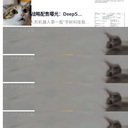
5% RHAE Best@1，超过了 ARC 报告的人类专
覆盖 rust-lang/rust 单一仓库的代码贡献。这不
局
家基线 95.4%。 不是又一个 coding agent 包装
是项目级别的官方立场，目前由五个团队采纳，
宇树科技 IPO 战略配售曝光：DeepSe
器 Prime Agent 的架构和市面上大多数 coding
但它可能是主流开源项目中关于 AI 辅助贡献最
ek 获配 93.3 万股，锁定 36 个月
agent 有本质区别。大多数 agent harness 的设
细致的一份规则。 政策的核心只有一句话：LLM
8月6日晚间，“人形机器人第一股”宇树科技股份
计是基于早期模型的能力—...
可以用来分析、提炼、审阅、建议，但不能用来
有限公司披露IPO发行价格及战略配售结果，杭
白开水不加糖
创作。 具体来说，LLM 生成的代码可以提交，
州深度求索人工智能基础技术研究有限公司（De
但必须满足五个条件：预先安排、非关键、高质
Docker 29.7.2 发布
epSeek）获配93.3399万股，按150.8元/股发行
量、充分测试、充分审查，并且必须披露。LLM
价格计算，认购金额约1.41亿元，股份锁定期为
Docker 29.7.2 现已发布，具体更新内容如下：
不得生成涉及安全性的关键变更，除非作者本身
36个月。 公告显示，本次宇树科技战略配售对
Bug fixes and enhancements 修复多次传递同
白开水不加糖
就是领域专家。即使如此，政策也"强烈不建
象主要包括长期投资机构、与公司业务具有战略
一环境变量时，docker service create和docker
议"这么做。 对于不披露的情况，审核者可以直
合作关系或长期合作愿景的大型企业、科创板保
Apache Fluss 毕业成为顶级项目
service update会发生 panic 的问题。docker/cl
接关闭 PR，无需解释。 政策作者 Jynn Ne...
荐人跟投子公司，以及公司高级管理人员和核心
i#7145 修复了 Docker Engine 29.7.0 中引入的
今年 7 月，Apache Fluss 的毕业提案在 Apach
员工参与设立的专项资产管理计划。其中，Dee
一个回归问题，该问题导致拉取镜像时会拒绝包
e 孵化器项目管理委员会（IPMC）投票中获得
白开水不加糖
pSeek作为与宇树科技具备战略合作关系的企
含绝对 hardlink 目标的镜像（此类镜像由某些镜
全票通过，随后获 Apache 软件基金会董事会批
业，获配股份数量占本次发行数量的2.31%。 除
像构建工具生成）。moby/moby#53305 修复了
马斯克 AI 百科项目 Grokipedia 被曝数
准。今天，Apache 软件基金会正式宣布 Apach
DeepSeek外，腾讯旗下上海启善投资有限公司
月未更新
Docker Engine 29.7.0 中引入的一个回归问
e Fluss 孵化毕业，成为 Apache 顶级项目（TL
埃隆·马斯克推出的AI百科项目 Grokipedia 被曝
获配9...
题，该问题可能导致在旧版 Linux 内核...
P）！这一里程碑不仅标志着 Fluss 迈入新的发
长期停止内容更新，未能实现其作为“AI版维基百
白开水不加糖
展阶段，也将进一步推动流式存储、实时湖仓与
科”替代品的目标。 据 Lawfare 最新调查，自今
AI 数据基础加速融合，为实时数据基础设施的发
Solon I18n：三种解析器，零样板代码
年4月以来，Grokipedia 页面更新功能基本停