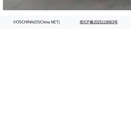
代码检索手段（如关键词匹配、目录遍历）仅能
在语法层面完成文本定位，难以触及代码的语义
内涵与结构关联，导致开发者使用代码智能体在
©OSCHINA(OSChina.NET)
京ICP备2025119063号
理解大规模代码仓时面临显著"代码仓理解"瓶
颈。 代码仓深度理解服务（以下简称" CodeBas
e深度理解服务"）是华为云码道（CodeA...