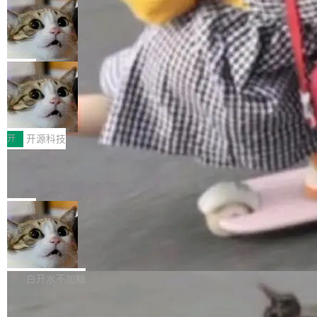
现实 过去两年，CIO们的焦虑清单上多了两项：
设置，如果用布尔值 + 可空字段来表示——bool
个"AI 知识库 + 聊天机器人"——每个大厂都在
一是如何让大模型和智能体应用安全地从PoC走
ean 表示是否可切换，nullable 的默认模式、浅
Deno 团队开源 Celld，可自托管的分
做，没什么新鲜的。 但 Kenton Varda 在 Twitte
向生产，二是如何让测试团队跟得上AI应用...
布式 Durable Objects
色方案、深色方案——会产生大量无意义的组
r 上把事情说清楚了： 今天我们发布了 Cloudfla
Ryan Dahl 领导的 Deno 团队推出了最新开源项
合。方案缺了、配置冲突了、全 null 了。要知道
re OS，一个带连接器的聊天机器人，跟其他所
目 Celld，一个能在自己机器上运行 Cloudflare
局
哪些组合有效，作者说，你得靠"文档、校验、或
有科技公司做的一样。只不过，实际上它不一
Workers 和 Durable Objects 的守护进程。 设
者部落知识"。 换个写法。Rust 的 enum，两个
样。这是 Sandstorm.io 的重制版，我十年前的
鲁大师7月新机性能/流畅/AI榜：vivo夺
计思路很直接：每个对象是一个独立的 SQLite
变体：Switchable...
性能、流畅双第一，三星Galaxy Z系列
那个创业公司。不同的是，这次它构建在 Cloudf
数据库，按名称寻址，复制到你自己的 S3 兼容
2026年7月的手机市场，由于存储等硬件成本暴
新折叠缺席
lare Workers 上——我花了九年时间搭建的平台
存储库里。节点之间只通过这个存储库协调——
增，手机厂商的日子也不好过啊，新机速度明显
开
开源科技
——并且深度集成了 AI。这基本上是我十年秘密
没有控制平面，没有共识协议。每个对象自带一
放缓，因此硝烟味淡了许多。新机参数规格除开
计划的顶峰。 十年前，Ken...
个小型数据库，应用天然按分片构建，单个数据
Zed 推出 DeltaDB，一个记录 commit
高价的三星折叠（三星Galaxy Z Fold8 Ultra / Z
之间所有操作的版本控制系统
库的竞争和爆炸半径问题在设计层面就被消除
Fold8 / Z Flip8）外，其余要么是中低端机器，
Zed 编辑器团队发布了新项目——DeltaDB，一
了。 闲置的 cell 会休眠到几乎不占资源。当 cel
例如iQOO Z11i、REDMI Note 17、REDMI No
个在 git commit 之间记录每一次编辑操作的版
局
l 迁移或唤醒时，新宿主从 S3 恢复 SQLite 数据
te 17 Pro、OPPO K15，要么是vivo X300 E这
本控制系统。目前处于 Early Access 阶段。 De
库继续执行。存储库是持久化的唯一真相...
样的次旗舰。 Galaxy Z Fold8 Ultra / Z Fold8 /
SpaceXAI 单季资本开支达 183 亿美元
ltaDB 的核心思路直接写在 landing page 最显
Z Flip8三款折叠屏新机均在7月22日发布，且全
眼的位置：「Software is made between com
根据风险投资人Tomer Tunguz 博客（VC 分
部搭载骁龙8 Elite Gen5 for Galaxy，它们本该
mits」——软件是在 commit 之间写出来的。git
析）披露的最新分析与第二季度业绩报告，Spac
白开水不加糖
是7月性...
只记录了你提交的最终状态，但真正的工作过程
eXAI在上个季度的总资本支出飙升至183.7亿美
——打字、删改、试错、agent 对话——都在 co
Meta 发布终端编程 Agent“Muse Cod
元。其中，绝大部分资金被直接用于 AI 领域，