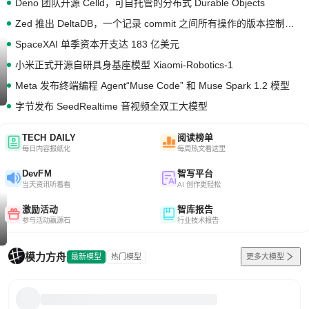
Deno 团队开源 Celld，可自托管的分布式 Durable Objects
Zed 推出 DeltaDB，一个记录 commit 之间所有操作的版本控制系统
SpaceXAI 单季资本开支达 183 亿美元
小米正式开源自研具身基座模型 Xiaomi-Robotics-1
Meta 发布终端编程 Agent“Muse Code” 和 Muse Spark 1.2 模型
字节发布 SeedRealtime 音视频全双工大模型
TECH DAILY
阅读榜单
每日内容报纸化
每周热文看这里
DevFM
智写平台
当天资讯听着看
AI 创作更轻松
激励活动
智库报告
参与活动赢源石
行业技术报告
模力方舟
最新模型
热门模型
更多大模型
DeepSeek-V4-Flash-0731