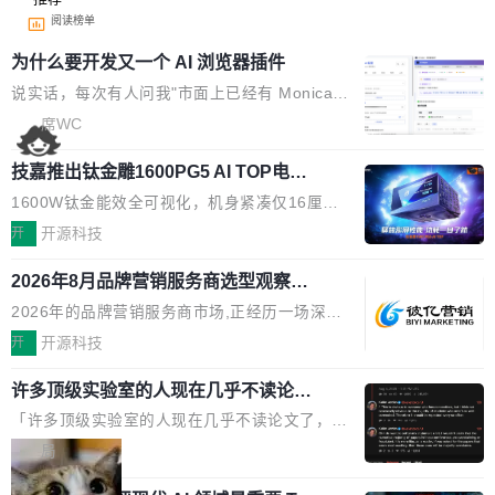
阅读榜单
为什么要开发又一个 AI 浏览器插件
说实话，每次有人问我"市面上已经有 Monica、
Sider、Copilot for Chrome 这些 AI 浏览器插件
席WC
了，你为什么还要再做一个"，我都觉得这个问题
技嘉推出钛金雕1600PG5 AI TOP电
问得好。 因为我自己也是从用户变成开发者的。
源：为发烧级主机与本地AI算力打造旗
现有产品的天花板 我用过不少 AI 浏览器插件。
1600W钛金能效全可视化，机身紧凑仅16厘米
舰供电方案
刚开始觉得都挺好——选中一段文字，弹出解
继2026台北电脑展首度亮相后，技嘉科技近日正
开
开源科技
释；写邮件时帮你润色；看英文网页给你翻译摘
式发布钛金雕1600PG5 AI TOP电源。这款高端
要。但用久了你会发现，它们本质上都是同一类
2026年8月品牌营销服务商选型观察：
电源专为发烧级DIY主机与本地AI算力平台打
从流量思维到品牌资产思维的范式转移
东西：一个带网页上下文的聊天框。 它们能读取
造，整机长度仅16厘米，提供1600W额定功率
2026年的品牌营销服务商市场,正经历一场深刻
页面的文本，然后把文本丢给大模型，再返回一
与80PLUS钛金能效；支持ATX 3.1与PCIe 5.1
的价值重构。全球全案品牌代理机构市场从2025
开
开源科技
段回答。仅此而已。 这当然有用，但总觉得差点
规范，结合服务器级元件、完善供电线材与内置
年的83.1亿美元增长至2026年的86.6亿美元,年
意思。比如我在一个后台管理系统里，需要填50
实时LCD监控屏，可充分满足当下高阶PC主机
许多顶级实验室的人现在几乎不读论文
复合增长率达5.44%,预计2032年将突破120亿美
个表单字段，每个字段还有联动逻辑；比如我
了
的严苛使用需求。 澎湃功率，紧凑机身 钛金雕1
元。数字广告与公共关系相关服务市场更是从20
「许多顶级实验室的人现在几乎不读论文了，而
想...
600PG5 AI TOP具备强悍输出功率，同时实现
25年的8463亿美元扩张至2026年的8763亿美
且他们认为 ICLR/ICML/NeurIPS 充斥着大量过
局
机身尺寸大幅精简。整机长度仅16厘米，属于同
元。数字的背后是一个清晰的事实——品牌对专
度宣传和欺诈。」 OpenAI 研究员 Keller Jorda
功率段机身尺寸十分紧凑的1600W电源产品。小