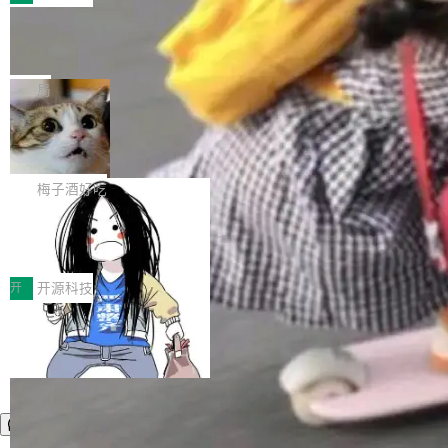
件。 腾讯网平团队在UCL-MPComm中实现了一
型或企业内部部署模型提升研发效率。但随着 AI
各领域的应用成果，覆盖技术底座、行业赋能、
个独立于业务线程的全局通信引擎（Engine），
Coding 从个人辅助工具逐步走向团队级、组织
Jeff Dean 离开 Google：一个时代的结
产品应用、支撑保障、专题等五大方向。深信服
并实...
束，一个实验室的开始
级应用，企业在规模化落地过程中，对安全性、
AI算力网关（AI创新平台）成功入选！ 随着各行
Google 员工编号 20。MapReduce 作者之一。
可控性和代码质量提出了更高要求。 首先是数据
各业的Agent走向规模化建设，算力构成形态逐
Bigtable 作者之一。TensorFlow 的作者之一。
局
安全与合规要求。对于大多数普通研发场景，公
渐丰富，用户关注的重点也在发生变化：不只是
Gemini 的架构师。Google 首席科学家。 Jeff D
有云模型能够满足快速试用和效率提升的需求。
让AI用起来，还要进一步看清混合算力时代下，
🔥 SolonCode v2026.8.4 发布：界面
ean 在 Google 工作了 27 年后，宣布离职。 他
但对于金融、能源、医疗等对数据安全要求较...
字体可调、22 种语言、记忆搜索增强
Token花在哪里、算力是否被充分利用，以及持
不是一个人走。一同离开的还有 Sanjay Ghema
打开终端就能上岗的全中文编码智能体，这一轮
续增长的AI成本该如何优化。 深信服AI算力网关
wat（Google 员工编号 23，Jeff Dean 二十多
把「看得清、用母语、记得住」三件事一次补
梅子酒好吃
正是围绕这些实际问题，从Token治理和成本治
年的编程搭档，MapReduce 和 Bigtable 的共同
齐。 SolonCode 是什么 SolonCode 是杭州无
理两个方面，让用户的每一份算力都看得清、管
作者）、Quoc Le（Google 大脑核心成员，Se
让“代码语义理解”深度释放AI Coding
耳科技研发的企业级终端编码智能体——一位全
得住、用得稳、省得下、更安全！ 一、从现在开
价值潜能：华为云码道（CodeArts）
q2Seq 和 DocAI 的共同发明人）以及 Oriol Vin
中文驱动的数字员工，自主理解需求、规划步
一、代码仓深度理解技术的作用与价值 在软件工
始，Token使用一目...
代码仓技术解析
yals（Gemini 联合负责人，AlphaSta...
骤、编写代码。不挑模型、不挑平台，curl 一行
程实践中，代码仓是企业核心知识资产的主要载
开
开源科技
装完即用。 开源地址：Gitee · GitCode · GitHu
体。企业级代码仓库通常包含数十万乃至数百万
b 安装 支持 Java 8+（8~26）、macOS / Linu
个文件，其规模远超单次模型调用可承载的上下
x / Windows / Harmony PC。 # macOS / Linu
文窗口。随着项目规模的持续扩张与代码历史的
x / Harmony PC curl -fsSL https://solon.noea
不断累积，代码仓中的模块关系、接口契约、业
r.org/solon...
务逻辑等关键信息往往分散于数十乃至数百个文
件之中，形成高度复杂的知识关联网络。传统的