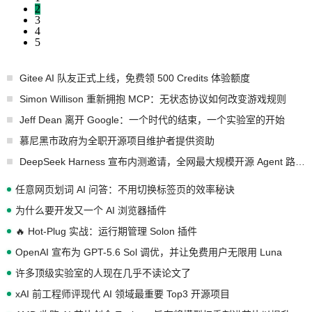
2
3
4
5
Gitee AI 队友正式上线，免费领 500 Credits 体验额度
Simon Willison 重新拥抱 MCP：无状态协议如何改变游戏规则
Jeff Dean 离开 Google：一个时代的结束，一个实验室的开始
慕尼黑市政府为全职开源项目维护者提供资助
DeepSeek Harness 宣布内测邀请，全网最大规模开源 Agent 路演现场诞生
任意网页划词 AI 问答：不用切换标签页的效率秘诀
为什么要开发又一个 AI 浏览器插件
🔥 Hot-Plug 实战：运行期管理 Solon 插件
OpenAI 宣布为 GPT-5.6 Sol 调优，并让免费用户无限用 Luna
许多顶级实验室的人现在几乎不读论文了
xAI 前工程师评现代 AI 领域最重要 Top3 开源项目