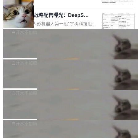
5% RHAE Best@1，超过了 ARC 报告的人类专
覆盖 rust-lang/rust 单一仓库的代码贡献。这不
局
家基线 95.4%。 不是又一个 coding agent 包装
是项目级别的官方立场，目前由五个团队采纳，
宇树科技 IPO 战略配售曝光：DeepSe
器 Prime Agent 的架构和市面上大多数 coding
但它可能是主流开源项目中关于 AI 辅助贡献最
ek 获配 93.3 万股，锁定 36 个月
agent 有本质区别。大多数 agent harness 的设
细致的一份规则。 政策的核心只有一句话：LLM
8月6日晚间，“人形机器人第一股”宇树科技股份
计是基于早期模型的能力—...
可以用来分析、提炼、审阅、建议，但不能用来
有限公司披露IPO发行价格及战略配售结果，杭
白开水不加糖
创作。 具体来说，LLM 生成的代码可以提交，
州深度求索人工智能基础技术研究有限公司（De
但必须满足五个条件：预先安排、非关键、高质
Docker 29.7.2 发布
epSeek）获配93.3399万股，按150.8元/股发行
量、充分测试、充分审查，并且必须披露。LLM
价格计算，认购金额约1.41亿元，股份锁定期为
Docker 29.7.2 现已发布，具体更新内容如下：
不得生成涉及安全性的关键变更，除非作者本身
36个月。 公告显示，本次宇树科技战略配售对
Bug fixes and enhancements 修复多次传递同
白开水不加糖
就是领域专家。即使如此，政策也"强烈不建
象主要包括长期投资机构、与公司业务具有战略
一环境变量时，docker service create和docker
议"这么做。 对于不披露的情况，审核者可以直
合作关系或长期合作愿景的大型企业、科创板保
Apache Fluss 毕业成为顶级项目
service update会发生 panic 的问题。docker/cl
接关闭 PR，无需解释。 政策作者 Jynn Ne...
荐人跟投子公司，以及公司高级管理人员和核心
i#7145 修复了 Docker Engine 29.7.0 中引入的
今年 7 月，Apache Fluss 的毕业提案在 Apach
员工参与设立的专项资产管理计划。其中，Dee
一个回归问题，该问题导致拉取镜像时会拒绝包
e 孵化器项目管理委员会（IPMC）投票中获得
白开水不加糖
pSeek作为与宇树科技具备战略合作关系的企
含绝对 hardlink 目标的镜像（此类镜像由某些镜
全票通过，随后获 Apache 软件基金会董事会批
业，获配股份数量占本次发行数量的2.31%。 除
像构建工具生成）。moby/moby#53305 修复了
马斯克 AI 百科项目 Grokipedia 被曝数
准。今天，Apache 软件基金会正式宣布 Apach
DeepSeek外，腾讯旗下上海启善投资有限公司
月未更新
Docker Engine 29.7.0 中引入的一个回归问
e Fluss 孵化毕业，成为 Apache 顶级项目（TL
埃隆·马斯克推出的AI百科项目 Grokipedia 被曝
获配9...
题，该问题可能导致在旧版 Linux 内核...
P）！这一里程碑不仅标志着 Fluss 迈入新的发
长期停止内容更新，未能实现其作为“AI版维基百
白开水不加糖
展阶段，也将进一步推动流式存储、实时湖仓与
科”替代品的目标。 据 Lawfare 最新调查，自今
AI 数据基础加速融合，为实时数据基础设施的发
Solon I18n：三种解析器，零样板代码
年4月以来，Grokipedia 页面更新功能基本停