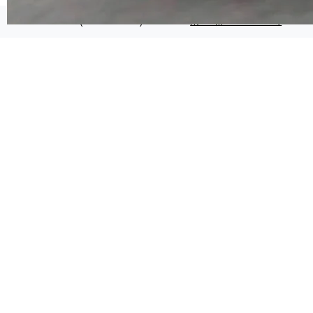
代码检索手段（如关键词匹配、目录遍历）仅能
在语法层面完成文本定位，难以触及代码的语义
©OSCHINA(OSChina.NET)
京ICP备2025119063号
内涵与结构关联，导致开发者使用代码智能体在
理解大规模代码仓时面临显著"代码仓理解"瓶
颈。 代码仓深度理解服务（以下简称" CodeBas
e深度理解服务"）是华为云码道（CodeA...