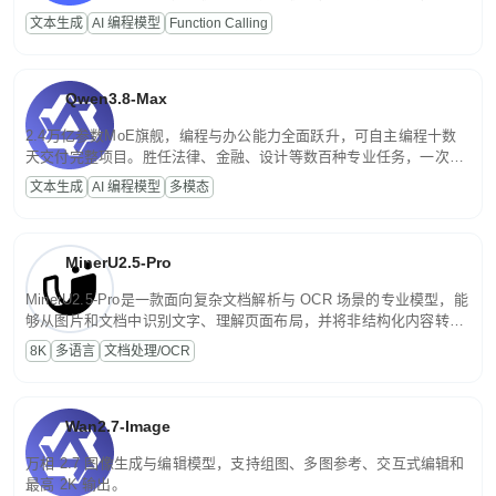
高并发、轻量化任务，适合日常对话、内容创作、基础 RAG、批量
文本生成
AI 编程模型
Function Calling
文案处理等普惠刚需场景。
Qwen3.8-Max
2.4万亿参数MoE旗舰，编程与办公能力全面跃升，可自主编程十数
天交付完整项目。胜任法律、金融、设计等数百种专业任务，一次对
话端到端交付生产级成果。原生视觉理解贯穿规划、执行与验证全流
文本生成
AI 编程模型
多模态
程，支持超长文档与长视频的深度语义解析。长程任务中自主规划与
闭环迭代，持续进化。
MinerU2.5-Pro
MinerU2.5-Pro是一款面向复杂文档解析与 OCR 场景的专业模型，能
够从图片和文档中识别文字、理解页面布局，并将非结构化内容转换
为便于存储、检索和二次处理的结构化结果。
8K
多语言
文档处理/OCR
Wan2.7-Image
万相 2.7 图像生成与编辑模型，支持组图、多图参考、交互式编辑和
最高 2K 输出。