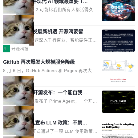
业化营销服务的需求从未如此迫切。 但市场扩容
xAI 前工程师评现代 AI 领域最重要 Top
n 这条推文引发了广泛讨论。他不是在说风凉
巧机身有效提升市面主流标准A...
3 开源项目
的同时,服务商的竞争逻辑正在改变。2026年Top
话，他是说出了一个圈内人尽皆知但很少公开捅
Flash Attention 2 可能比我们所有人都活得久。
Agency年度合辑的观察指出,“产品”这个离消费
破的事实。 Jordan 随后补充了一句软化声明：
这句话不是来自某个技术博客，而是出自 Hieu
局
者最近的载体,在整个品牌营销层面的权重显著变
「我不认为这些会议上大部分论文都在过度宣传
Pham 的一条推文。Hieu Pham 是谁？他是 xAI
高了。全域营销服务商的竞争正在从规模转向深
或造假。问题是，作为读者，如果你筛选出那些
共商智能硬件发展新机遇 开源鸿蒙智能
的早期工程师之一，在 Grok 训练基础设施团队
度,案例厚度、全域覆盖、多线协同...
硬件开发者日杭州站即将举行
看起来最令人兴奋的论文，那它们大部分都是过
工作过。近日他在 X 上发了一条帖子，列出了他
随着万物智联加速深入千行百业，智能硬件正从
度宣传的。」 这才是真正的痛点。不是所有论文
认为现代 AI 领域最重要的三个开源项目。 第一
单点设备迈向智能化、网联化、协同化发展。作
开
开源科技
都有问题，是最吸引眼球的那批论文最有问题。
个名字毫无悬念：Flash Attention 2。 Hieu 的
为面向全场景、跨终端的分布式操作系统，开源
他引用的帖子来自 Mathew Shen，一位 ICLR 2
理由很具体。FA 系列不需要解释，但 FA2 是他
GitHub 再次爆发大规模服务降级
鸿蒙通过统一技术底座和分布式能力，为不同类
026 的读者：「看了篇 ...
认为最重要的一个——复杂度恰到好处，刚好能
型智能设备的开发、连接与互联提供关键支撑，
8 月 6 日，GitHub Actions 和 Pages 再次大规
驱动你去学 CuTe，但还没被那些"邪恶的" Hopp
也为产业链企业探索产品创新与商业增长打开新
模服务降级，Actions 完全不可用超过 5 小时，
局
er++ 优化所淹没，足够容易修改和适配。 更关
的空间。 8月14日，开源鸿蒙智能硬件开发者日
webhook 停发，连自托管 runner 也因调度层故
键的是 FA2 的持久性...
（OHDD：OpenHarmony Hardware Develope
Prime Agent 开源发布：一个能自我改
障无法工作。Pages、Copilot code review、C
进的编程 Agent，ARC-AGI 3 超越人类
r Day）将在杭州启航。活动面向智能硬件产业
opilot coding agent 全部受影响。从检测到完全
Prime Intellect 发布了 Prime Agent，一个开源
专家基线
链企业和开发者，邀请行业专家与资深技术顾
恢复，大约 12 小时。 这是 2026 年 8 月的第六
的编程 Agent Harness，核心设计围绕两个抽
局
问，围绕开源鸿蒙技术能力、设备适配、芯片适
起事故，其中四起与 AI/Copilot 服务相关。 Git
象：Recursive Language Model（RLM）和 C
配、功耗与稳定性调优、兼容性测评及统一互联
Rust 项目团队宣布 LLM 政策：不禁
Hub 员工 kdaigle 在 HN 讨论中贴出了一组数
ontinual Harness。在 ARC-AGI 3 基准测试
等内容展开系统讲解和实战交流，帮助企业进一
止，但你要承认哪些代码不是你写的
据：2025 年全年 10 亿次 commit。现在，每周
上，Prime Agent + Opus 5 的组合达到了 95.
Rust 语言项目正式通过了一项 LLM 使用政策，
步了解开源鸿蒙在智能...
2.75 亿次，全年预计 140 亿次。GitHub...