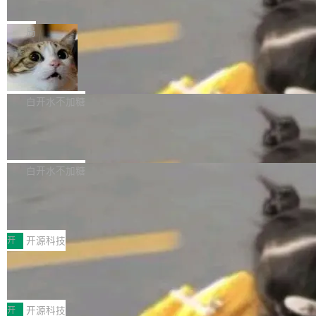
e” 和 Muse Spark 1.2 模型
mmit 之间的空隙里丢失了。 DeltaDB 要做的就
金额高达158.3亿美元，这一单项投入已经逼近
Meta 今天发布了两款 AI 产品：Muse Code，
是把这段空隙补上。 回退到任何一次编辑：Delt
微软同期总资本开支的四成。 与亚马逊、Alpha
一个在终端里运行的编程 agent；Muse Spark
局
aDB 捕获 commit 之间的每一次操作，...
bet、微软以及 Meta 等传统科技巨头相比，Spa
1.2，驱动这个 agent 的新模型。一句话概括：
ceXAI的资金消耗速度尤为引人瞩目。然而，支
美团开源 LoHoSearch，用知识图谱校
你可以用 curl -fsSL https://dev.meta.ai/install.
准 AI 能力认知
撑庞大支出的资金来源却呈现出截然不同的面
sh | bash 安装一个能在大项目里自动规划、写
机器出题的前提，是让机器拥有全局视野。整个
貌。数据显示，微软和 Meta 主要依托充沛的经
代码、验证结果的 AI 终端工具。 据介绍，Muse
构建流程可以分为四个环节：建图 → 控制难度
白开水不加糖
营现金流来覆盖资本开支，其资本支出覆盖率分
Code 是 Meta 的编程 agent 产品。它和市场上
→ 质量把关 → 数据概览。
别达到155% 和106%;而SpaceXAI的经营现金
腾讯开源 UCL-MPComm 通信库
已有的终端编程 agent 在设计理念上有几个明显
流仅能覆盖资本开支的12...
的差异点。 异步后台 agent：Muse Code 有一
腾讯网平团队宣布开源了 UCL-MPComm 通信
个主 agent 循环，外加一组后台 agent。这些后
库，并将作为transport接入Mooncake TENT。
白开水不加糖
台 agent...
该通信库针对AI Memory池化场景的数据传输需
CoStrict入选工信部2025人工智能应用
求进行了深度优化，能够实现数据中心内大规模
典型案例
计算节点间多种内存类型的高性能通信。 UCL-
近日，工信部科技司公示《2025人工智能应用典
MPComm将作为一种传输引擎接入Mooncake T
型案例入选名单》，深信服“面向企业研发场景的
开
开源科技
ENT，实现零拷贝传输性能提升30%、非零拷贝
开源 AI 编程平台 CoStrict 应用”凭借卓越的技术
传输性能最高提升5倍。UCL-MPComm底层基
深信服AI算力网关入选工信部人工智能
创新与落地成效成功入选。 全链路私有化部署，
应用典型案例！
于自研UCL-Engine通信引擎，后续腾讯网平将
助力企业AI研发安全落地 当前，越来越多企业已
前不久，工业和信息化部正式发布《2025年人工
持续开源更多基于UCL-Engine的高性能通信组
经开始引入 AI Coding 工具，通过调用公有云模
智能应用典型案例名单》，集中展示人工智能在
开
开源科技