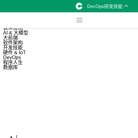
DevOps研发效能
综合
开源资讯
软件资讯
AI & 大模型
大前端
软件架构
开发技能
硬件 & IoT
DevOps
程序人生
数据库
1