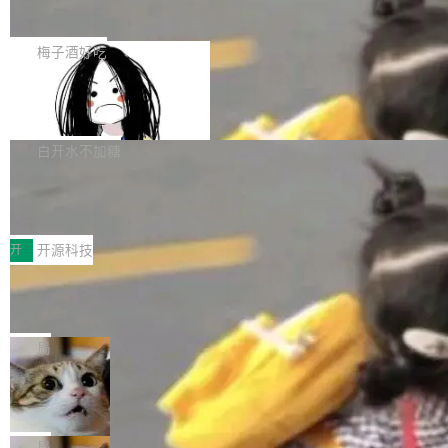
展开启新的篇章。
滞，过去三个月内没有任何条目完成更新，用户
如果你在 Spring Boot 里做过国际化，流程大概
提交的编辑请求也长期处于待处理状态。 Groki
是这样的：配 MessageSource 的 Bean、写 R
梅子酒好吃
pedia 于去年底上线，定位为由人工智能生成内
eloadableResourceBundleMessageSource、
容的百科平台，被马斯克视为传统众包百科网站
Apache Doris 4.1 全面增强 Iceberg：
声明 LocaleResolver、注册 LocaleChangeInt
支持 UPDATE、MERGE INTO 与 Iceb
维基百科的替代方案。Lawfare 调查发现，无论
erceptor…五六步之后才能看到第一行翻译文
Apache Doris 4.1 要补齐的，正是缺失的那一
erg V3
热门页面还是低关注度页面，均未出现近期更
本。 Solon 换了个方式。整个 i18n 模块围绕三
半。在已有查询能力的基础上，Doris 进一步支
白开水不加糖
新，相关问题并非局限于特定领域，而是在不同
个解析器、一个注解、一个工具类展开——没有
持了 UPDATE、DELETE、MERGE INTO 等数
主题和访问量页面中普遍存在。 调查人员最初认
XML、没有拦截器注册、没有样板配置。 资源
Testin XAgent：CIO智能测试落地指南
据修改操作、完整的表结构管理与分区演进，以
为，Grokipedia可能只是限...
文件的约定 把文件放到 resources/i18n/ 下： r
及 rewrite_data_files、expire_snapshots 等日
7月30日，TiD2026质量竞争力大会在北京中关
esources/i18n/messages.properties ...
常维护操作，并完整支持 Iceberg V3 格式。
村国家自主创新示范区会议中心开幕。本届大会
开
开源科技
由中关村智联软件服务业质量创新联盟主办，以
让非法状态不可表示：一篇关于 ADT
“智构可信·质创未来——AI原生时代的质量新范
的帖子在 Reddit 火了
式”为主题，直面AI从实验室走向规模化产业落地
有一种东西，一旦用过就回不去了。Alex Fedos
的核心质量命题。会上，《2026智能研发生产力
eev 管它叫"软件设计的基石"。 他说的东西不新
局
工具选型手册》发布，Testin云测的Testin XAge
鲜——代数数据类型（ADT），尤其是和类型
Cloudflare 开源内部企业 AI 平台 Clou
nt智能测试系统入选AI测试领域代表产品。对CI
（sum type）。但他说清楚了一件事：这不是类
dflare OS
O而言，这提示了一个转变：AI测试正在从效率
型系统的学术体操，是日常编码的思维方式。 文
Cloudflare 发布了一个开源项目 Cloudflare O
工具升级为企业的质量基础设施。 CIO面对的新
章从一个简单的例子切入。一个网站的深色主题
S。如果你只看官方博客，你会觉得这是又一
局