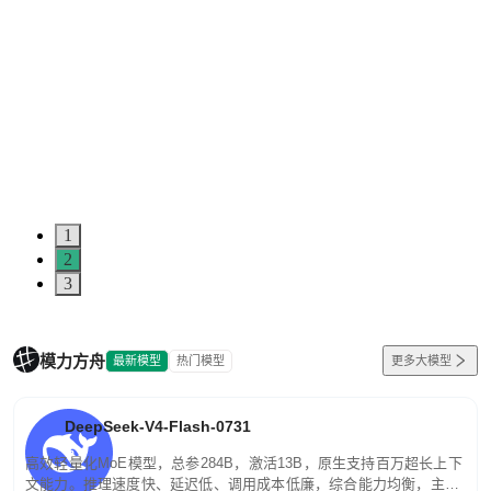
1
2
3
模力方舟
最新模型
热门模型
更多大模型
DeepSeek-V4-Flash-0731
高效轻量化MoE模型，总参284B，激活13B，原生支持百万超长上下
文能力。推理速度快、延迟低、调用成本低廉，综合能力均衡，主打