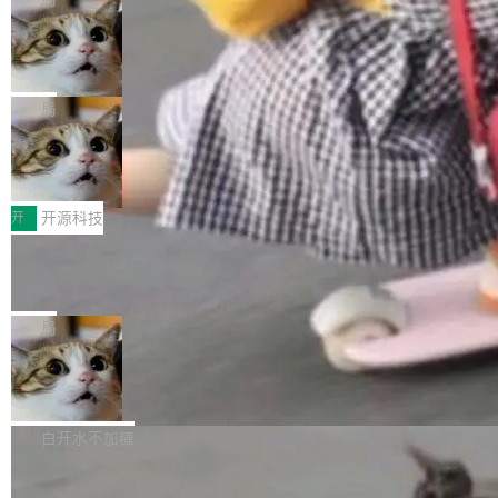
现实 过去两年，CIO们的焦虑清单上多了两项：
设置，如果用布尔值 + 可空字段来表示——bool
个"AI 知识库 + 聊天机器人"——每个大厂都在
一是如何让大模型和智能体应用安全地从PoC走
ean 表示是否可切换，nullable 的默认模式、浅
Deno 团队开源 Celld，可自托管的分
做，没什么新鲜的。 但 Kenton Varda 在 Twitte
向生产，二是如何让测试团队跟得上AI应用...
布式 Durable Objects
色方案、深色方案——会产生大量无意义的组
r 上把事情说清楚了： 今天我们发布了 Cloudfla
Ryan Dahl 领导的 Deno 团队推出了最新开源项
合。方案缺了、配置冲突了、全 null 了。要知道
re OS，一个带连接器的聊天机器人，跟其他所
目 Celld，一个能在自己机器上运行 Cloudflare
局
哪些组合有效，作者说，你得靠"文档、校验、或
有科技公司做的一样。只不过，实际上它不一
Workers 和 Durable Objects 的守护进程。 设
者部落知识"。 换个写法。Rust 的 enum，两个
样。这是 Sandstorm.io 的重制版，我十年前的
鲁大师7月新机性能/流畅/AI榜：vivo夺
计思路很直接：每个对象是一个独立的 SQLite
变体：Switchable...
性能、流畅双第一，三星Galaxy Z系列
那个创业公司。不同的是，这次它构建在 Cloudf
数据库，按名称寻址，复制到你自己的 S3 兼容
2026年7月的手机市场，由于存储等硬件成本暴
新折叠缺席
lare Workers 上——我花了九年时间搭建的平台
存储库里。节点之间只通过这个存储库协调——
增，手机厂商的日子也不好过啊，新机速度明显
开
开源科技
——并且深度集成了 AI。这基本上是我十年秘密
没有控制平面，没有共识协议。每个对象自带一
放缓，因此硝烟味淡了许多。新机参数规格除开
计划的顶峰。 十年前，Ken...
个小型数据库，应用天然按分片构建，单个数据
Zed 推出 DeltaDB，一个记录 commit
高价的三星折叠（三星Galaxy Z Fold8 Ultra / Z
之间所有操作的版本控制系统
库的竞争和爆炸半径问题在设计层面就被消除
Fold8 / Z Flip8）外，其余要么是中低端机器，
Zed 编辑器团队发布了新项目——DeltaDB，一
了。 闲置的 cell 会休眠到几乎不占资源。当 cel
例如iQOO Z11i、REDMI Note 17、REDMI No
个在 git commit 之间记录每一次编辑操作的版
局
l 迁移或唤醒时，新宿主从 S3 恢复 SQLite 数据
te 17 Pro、OPPO K15，要么是vivo X300 E这
本控制系统。目前处于 Early Access 阶段。 De
库继续执行。存储库是持久化的唯一真相...
样的次旗舰。 Galaxy Z Fold8 Ultra / Z Fold8 /
SpaceXAI 单季资本开支达 183 亿美元
ltaDB 的核心思路直接写在 landing page 最显
Z Flip8三款折叠屏新机均在7月22日发布，且全
眼的位置：「Software is made between com
根据风险投资人Tomer Tunguz 博客（VC 分
部搭载骁龙8 Elite Gen5 for Galaxy，它们本该
mits」——软件是在 commit 之间写出来的。git
析）披露的最新分析与第二季度业绩报告，Spac
白开水不加糖
是7月性...
只记录了你提交的最终状态，但真正的工作过程
eXAI在上个季度的总资本支出飙升至183.7亿美
——打字、删改、试错、agent 对话——都在 co
Meta 发布终端编程 Agent“Muse Cod
元。其中，绝大部分资金被直接用于 AI 领域，