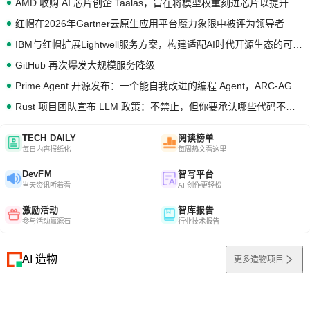
AMD 收购 AI 芯片创企 Taalas，旨在将模型权重刻进芯片以提升推理性能
红帽在2026年Gartner云原生应用平台魔力象限中被评为领导者
IBM与红帽扩展Lightwell服务方案，构建适配AI时代开源生态的可信基础设施
GitHub 再次爆发大规模服务降级
Prime Agent 开源发布：一个能自我改进的编程 Agent，ARC-AGI 3 超越人类专家基线
Rust 项目团队宣布 LLM 政策：不禁止，但你要承认哪些代码不是你写的
TECH DAILY
阅读榜单
每日内容报纸化
每周热文看这里
DevFM
智写平台
当天资讯听着看
AI 创作更轻松
激励活动
智库报告
参与活动赢源石
行业技术报告
AI 造物
更多造物项目