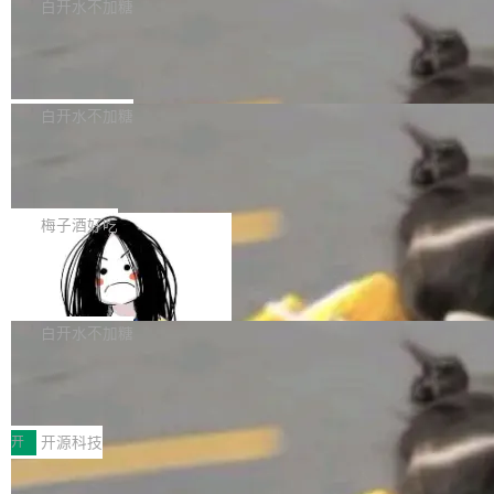
一个回归问题，该问题导致拉取镜像时会拒绝包
e 孵化器项目管理委员会（IPMC）投票中获得
白开水不加糖
pSeek作为与宇树科技具备战略合作关系的企
含绝对 hardlink 目标的镜像（此类镜像由某些镜
全票通过，随后获 Apache 软件基金会董事会批
业，获配股份数量占本次发行数量的2.31%。 除
马斯克 AI 百科项目 Grokipedia 被曝数
像构建工具生成）。moby/moby#53305 修复了
准。今天，Apache 软件基金会正式宣布 Apach
DeepSeek外，腾讯旗下上海启善投资有限公司
月未更新
Docker Engine 29.7.0 中引入的一个回归问
e Fluss 孵化毕业，成为 Apache 顶级项目（TL
埃隆·马斯克推出的AI百科项目 Grokipedia 被曝
获配9...
题，该问题可能导致在旧版 Linux 内核...
P）！这一里程碑不仅标志着 Fluss 迈入新的发
长期停止内容更新，未能实现其作为“AI版维基百
白开水不加糖
展阶段，也将进一步推动流式存储、实时湖仓与
科”替代品的目标。 据 Lawfare 最新调查，自今
AI 数据基础加速融合，为实时数据基础设施的发
Solon I18n：三种解析器，零样板代码
年4月以来，Grokipedia 页面更新功能基本停
展开启新的篇章。
滞，过去三个月内没有任何条目完成更新，用户
如果你在 Spring Boot 里做过国际化，流程大概
提交的编辑请求也长期处于待处理状态。 Groki
是这样的：配 MessageSource 的 Bean、写 R
梅子酒好吃
pedia 于去年底上线，定位为由人工智能生成内
eloadableResourceBundleMessageSource、
容的百科平台，被马斯克视为传统众包百科网站
Apache Doris 4.1 全面增强 Iceberg：
声明 LocaleResolver、注册 LocaleChangeInt
支持 UPDATE、MERGE INTO 与 Iceb
维基百科的替代方案。Lawfare 调查发现，无论
erceptor…五六步之后才能看到第一行翻译文
Apache Doris 4.1 要补齐的，正是缺失的那一
erg V3
热门页面还是低关注度页面，均未出现近期更
本。 Solon 换了个方式。整个 i18n 模块围绕三
半。在已有查询能力的基础上，Doris 进一步支
白开水不加糖
新，相关问题并非局限于特定领域，而是在不同
个解析器、一个注解、一个工具类展开——没有
持了 UPDATE、DELETE、MERGE INTO 等数
主题和访问量页面中普遍存在。 调查人员最初认
XML、没有拦截器注册、没有样板配置。 资源
Testin XAgent：CIO智能测试落地指南
据修改操作、完整的表结构管理与分区演进，以
为，Grokipedia可能只是限...
文件的约定 把文件放到 resources/i18n/ 下： r
及 rewrite_data_files、expire_snapshots 等日
7月30日，TiD2026质量竞争力大会在北京中关
esources/i18n/messages.properties ...
常维护操作，并完整支持 Iceberg V3 格式。
村国家自主创新示范区会议中心开幕。本届大会
开
开源科技
由中关村智联软件服务业质量创新联盟主办，以
让非法状态不可表示：一篇关于 ADT
“智构可信·质创未来——AI原生时代的质量新范