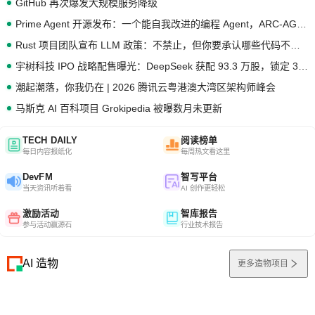
GitHub 再次爆发大规模服务降级
Prime Agent 开源发布：一个能自我改进的编程 Agent，ARC-AGI 3 超越人类专家基线
Rust 项目团队宣布 LLM 政策：不禁止，但你要承认哪些代码不是你写的
宇树科技 IPO 战略配售曝光：DeepSeek 获配 93.3 万股，锁定 36 个月
潮起潮落，你我仍在 | 2026 腾讯云粤港澳大湾区架构师峰会
马斯克 AI 百科项目 Grokipedia 被曝数月未更新
TECH DAILY
阅读榜单
每日内容报纸化
每周热文看这里
DevFM
智写平台
当天资讯听着看
AI 创作更轻松
激励活动
智库报告
参与活动赢源石
行业技术报告
AI 造物
更多造物项目