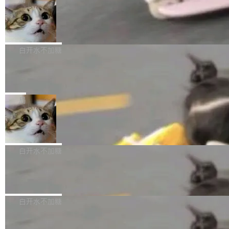
l 迁移或唤醒时，新宿主从 S3 恢复 SQLite 数据
te 17 Pro、OPPO K15，要么是vivo X300 E这
本控制系统。目前处于 Early Access 阶段。 De
库继续执行。存储库是持久化的唯一真相...
样的次旗舰。 Galaxy Z Fold8 Ultra / Z Fold8 /
SpaceXAI 单季资本开支达 183 亿美元
ltaDB 的核心思路直接写在 landing page 最显
Z Flip8三款折叠屏新机均在7月22日发布，且全
眼的位置：「Software is made between com
根据风险投资人Tomer Tunguz 博客（VC 分
部搭载骁龙8 Elite Gen5 for Galaxy，它们本该
mits」——软件是在 commit 之间写出来的。git
析）披露的最新分析与第二季度业绩报告，Spac
白开水不加糖
是7月性...
只记录了你提交的最终状态，但真正的工作过程
eXAI在上个季度的总资本支出飙升至183.7亿美
——打字、删改、试错、agent 对话——都在 co
Meta 发布终端编程 Agent“Muse Cod
元。其中，绝大部分资金被直接用于 AI 领域，
e” 和 Muse Spark 1.2 模型
mmit 之间的空隙里丢失了。 DeltaDB 要做的就
金额高达158.3亿美元，这一单项投入已经逼近
Meta 今天发布了两款 AI 产品：Muse Code，
是把这段空隙补上。 回退到任何一次编辑：Delt
微软同期总资本开支的四成。 与亚马逊、Alpha
一个在终端里运行的编程 agent；Muse Spark
局
aDB 捕获 commit 之间的每一次操作，...
bet、微软以及 Meta 等传统科技巨头相比，Spa
1.2，驱动这个 agent 的新模型。一句话概括：
ceXAI的资金消耗速度尤为引人瞩目。然而，支
美团开源 LoHoSearch，用知识图谱校
你可以用 curl -fsSL https://dev.meta.ai/install.
准 AI 能力认知
撑庞大支出的资金来源却呈现出截然不同的面
sh | bash 安装一个能在大项目里自动规划、写
机器出题的前提，是让机器拥有全局视野。整个
貌。数据显示，微软和 Meta 主要依托充沛的经
代码、验证结果的 AI 终端工具。 据介绍，Muse
构建流程可以分为四个环节：建图 → 控制难度
白开水不加糖
营现金流来覆盖资本开支，其资本支出覆盖率分
Code 是 Meta 的编程 agent 产品。它和市场上
→ 质量把关 → 数据概览。
别达到155% 和106%;而SpaceXAI的经营现金
已有的终端编程 agent 在设计理念上有几个明显
腾讯开源 UCL-MPComm 通信库
流仅能覆盖资本开支的12...
的差异点。 异步后台 agent：Muse Code 有一
腾讯网平团队宣布开源了 UCL-MPComm 通信
个主 agent 循环，外加一组后台 agent。这些后
库，并将作为transport接入Mooncake TENT。
白开水不加糖
台 agent...
该通信库针对AI Memory池化场景的数据传输需
CoStrict入选工信部2025人工智能应用
求进行了深度优化，能够实现数据中心内大规模