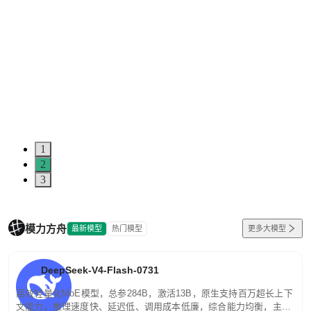
1
2
3
模力方舟
最新模型
热门模型
更多大模型
DeepSeek-V4-Flash-0731
高效轻量化MoE模型，总参284B，激活13B，原生支持百万超长上下
文能力。推理速度快、延迟低、调用成本低廉，综合能力均衡，主打