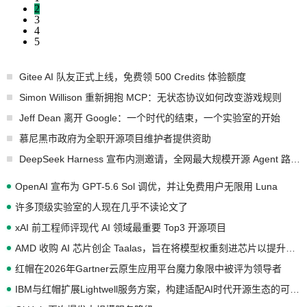
2
3
4
5
Gitee AI 队友正式上线，免费领 500 Credits 体验额度
Simon Willison 重新拥抱 MCP：无状态协议如何改变游戏规则
Jeff Dean 离开 Google：一个时代的结束，一个实验室的开始
慕尼黑市政府为全职开源项目维护者提供资助
DeepSeek Harness 宣布内测邀请，全网最大规模开源 Agent 路演现场诞生
OpenAI 宣布为 GPT-5.6 Sol 调优，并让免费用户无限用 Luna
许多顶级实验室的人现在几乎不读论文了
xAI 前工程师评现代 AI 领域最重要 Top3 开源项目
AMD 收购 AI 芯片创企 Taalas，旨在将模型权重刻进芯片以提升推理性能
红帽在2026年Gartner云原生应用平台魔力象限中被评为领导者
IBM与红帽扩展Lightwell服务方案，构建适配AI时代开源生态的可信基础设施