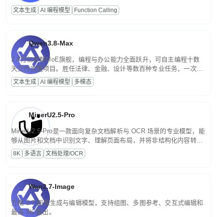
高并发、轻量化任务，适合日常对话、内容创作、基础 RAG、批量
文本生成
AI 编程模型
Function Calling
文案处理等普惠刚需场景。
Qwen3.8-Max
2.4万亿参数MoE旗舰，编程与办公能力全面跃升，可自主编程十数
天交付完整项目。胜任法律、金融、设计等数百种专业任务，一次对
话端到端交付生产级成果。原生视觉理解贯穿规划、执行与验证全流
文本生成
AI 编程模型
多模态
程，支持超长文档与长视频的深度语义解析。长程任务中自主规划与
闭环迭代，持续进化。
MinerU2.5-Pro
MinerU2.5-Pro是一款面向复杂文档解析与 OCR 场景的专业模型，能
够从图片和文档中识别文字、理解页面布局，并将非结构化内容转换
为便于存储、检索和二次处理的结构化结果。
8K
多语言
文档处理/OCR
Wan2.7-Image
万相 2.7 图像生成与编辑模型，支持组图、多图参考、交互式编辑和
最高 2K 输出。