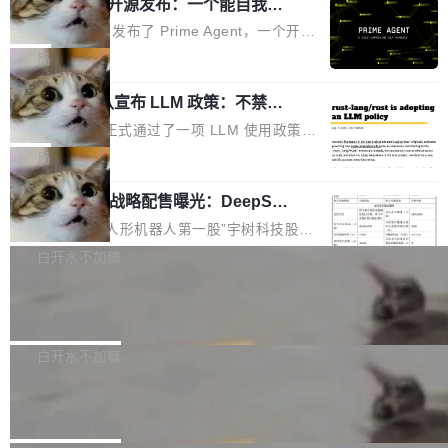
（OHDD：OpenHarmony Hardware Develope
Prime Agent 开源发布：一个能自我改
障无法工作。Pages、Copilot code review、C
进的编程 Agent，ARC-AGI 3 超越人类
r Day）将在杭州启航。活动面向智能硬件产业
opilot coding agent 全部受影响。从检测到完全
Prime Intellect 发布了 Prime Agent，一个开源
专家基线
链企业和开发者，邀请行业专家与资深技术顾
恢复，大约 12 小时。 这是 2026 年 8 月的第六
的编程 Agent Harness，核心设计围绕两个抽
局
问，围绕开源鸿蒙技术能力、设备适配、芯片适
起事故，其中四起与 AI/Copilot 服务相关。 Git
象：Recursive Language Model（RLM）和 C
配、功耗与稳定性调优、兼容性测评及统一互联
Hub 员工 kdaigle 在 HN 讨论中贴出了一组数
Rust 项目团队宣布 LLM 政策：不禁
ontinual Harness。在 ARC-AGI 3 基准测试
等内容展开系统讲解和实战交流，帮助企业进一
止，但你要承认哪些代码不是你写的
据：2025 年全年 10 亿次 commit。现在，每周
上，Prime Agent + Opus 5 的组合达到了 95.
Rust 语言项目正式通过了一项 LLM 使用政策，
步了解开源鸿蒙在智能...
2.75 亿次，全年预计 140 亿次。GitHub...
5% RHAE Best@1，超过了 ARC 报告的人类专
覆盖 rust-lang/rust 单一仓库的代码贡献。这不
局
家基线 95.4%。 不是又一个 coding agent 包装
是项目级别的官方立场，目前由五个团队采纳，
器 Prime Agent 的架构和市面上大多数 coding
宇树科技 IPO 战略配售曝光：DeepSe
但它可能是主流开源项目中关于 AI 辅助贡献最
ek 获配 93.3 万股，锁定 36 个月
agent 有本质区别。大多数 agent harness 的设
细致的一份规则。 政策的核心只有一句话：LLM
8月6日晚间，“人形机器人第一股”宇树科技股份
计是基于早期模型的能力—...
可以用来分析、提炼、审阅、建议，但不能用来
有限公司披露IPO发行价格及战略配售结果，杭
白开水不加糖
创作。 具体来说，LLM 生成的代码可以提交，
州深度求索人工智能基础技术研究有限公司（De
但必须满足五个条件：预先安排、非关键、高质
Docker 29.7.2 发布
epSeek）获配93.3399万股，按150.8元/股发行
量、充分测试、充分审查，并且必须披露。LLM
价格计算，认购金额约1.41亿元，股份锁定期为
Docker 29.7.2 现已发布，具体更新内容如下：
不得生成涉及安全性的关键变更，除非作者本身
36个月。 公告显示，本次宇树科技战略配售对
Bug fixes and enhancements 修复多次传递同
白开水不加糖
就是领域专家。即使如此，政策也"强烈不建
象主要包括长期投资机构、与公司业务具有战略
一环境变量时，docker service create和docker
议"这么做。 对于不披露的情况，审核者可以直
Apache Fluss 毕业成为顶级项目
合作关系或长期合作愿景的大型企业、科创板保
service update会发生 panic 的问题。docker/cl
接关闭 PR，无需解释。 政策作者 Jynn Ne...
荐人跟投子公司，以及公司高级管理人员和核心
i#7145 修复了 Docker Engine 29.7.0 中引入的
今年 7 月，Apache Fluss 的毕业提案在 Apach
员工参与设立的专项资产管理计划。其中，Dee