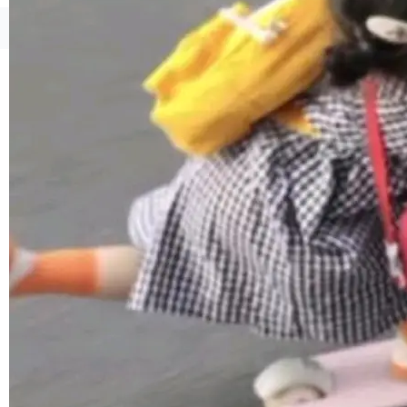
境、兼容场景、一键直出”。 Hy ASR 3.0 previe
w 不要求标准普通话，方言识别覆盖粤语、吴语
©OSCHINA(OSChina.NET)
京ICP备2025119063号
等 10 大方言片区和 20 余个二级小片区。在开
源评测集中，Hy ASR 3.0 preview 在多语种的
WER（...