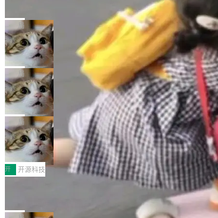
的帖子在 Reddit 火了
式”为主题，直面AI从实验室走向规模化产业落地
有一种东西，一旦用过就回不去了。Alex Fedos
的核心质量命题。会上，《2026智能研发生产力
eev 管它叫"软件设计的基石"。 他说的东西不新
局
工具选型手册》发布，Testin云测的Testin XAge
鲜——代数数据类型（ADT），尤其是和类型
nt智能测试系统入选AI测试领域代表产品。对CI
Cloudflare 开源内部企业 AI 平台 Clou
（sum type）。但他说清楚了一件事：这不是类
dflare OS
O而言，这提示了一个转变：AI测试正在从效率
型系统的学术体操，是日常编码的思维方式。 文
Cloudflare 发布了一个开源项目 Cloudflare O
工具升级为企业的质量基础设施。 CIO面对的新
章从一个简单的例子切入。一个网站的深色主题
S。如果你只看官方博客，你会觉得这是又一
局
现实 过去两年，CIO们的焦虑清单上多了两项：
设置，如果用布尔值 + 可空字段来表示——bool
个"AI 知识库 + 聊天机器人"——每个大厂都在
一是如何让大模型和智能体应用安全地从PoC走
ean 表示是否可切换，nullable 的默认模式、浅
Deno 团队开源 Celld，可自托管的分
做，没什么新鲜的。 但 Kenton Varda 在 Twitte
向生产，二是如何让测试团队跟得上AI应用...
布式 Durable Objects
色方案、深色方案——会产生大量无意义的组
r 上把事情说清楚了： 今天我们发布了 Cloudfla
Ryan Dahl 领导的 Deno 团队推出了最新开源项
合。方案缺了、配置冲突了、全 null 了。要知道
re OS，一个带连接器的聊天机器人，跟其他所
目 Celld，一个能在自己机器上运行 Cloudflare
局
哪些组合有效，作者说，你得靠"文档、校验、或
有科技公司做的一样。只不过，实际上它不一
Workers 和 Durable Objects 的守护进程。 设
者部落知识"。 换个写法。Rust 的 enum，两个
鲁大师7月新机性能/流畅/AI榜：vivo夺
样。这是 Sandstorm.io 的重制版，我十年前的
计思路很直接：每个对象是一个独立的 SQLite
变体：Switchable...
性能、流畅双第一，三星Galaxy Z系列
那个创业公司。不同的是，这次它构建在 Cloudf
数据库，按名称寻址，复制到你自己的 S3 兼容
2026年7月的手机市场，由于存储等硬件成本暴
新折叠缺席
lare Workers 上——我花了九年时间搭建的平台
存储库里。节点之间只通过这个存储库协调——
增，手机厂商的日子也不好过啊，新机速度明显
开
开源科技
——并且深度集成了 AI。这基本上是我十年秘密
没有控制平面，没有共识协议。每个对象自带一
放缓，因此硝烟味淡了许多。新机参数规格除开
计划的顶峰。 十年前，Ken...
Zed 推出 DeltaDB，一个记录 commit
个小型数据库，应用天然按分片构建，单个数据
高价的三星折叠（三星Galaxy Z Fold8 Ultra / Z
之间所有操作的版本控制系统
库的竞争和爆炸半径问题在设计层面就被消除
Fold8 / Z Flip8）外，其余要么是中低端机器，
Zed 编辑器团队发布了新项目——DeltaDB，一
了。 闲置的 cell 会休眠到几乎不占资源。当 cel
例如iQOO Z11i、REDMI Note 17、REDMI No
个在 git commit 之间记录每一次编辑操作的版
局