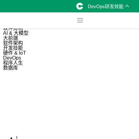
DevOps研发效能
综合
开源资讯
软件资讯
AI & 大模型
大前端
软件架构
开发技能
硬件 & IoT
DevOps
程序人生
数据库
1