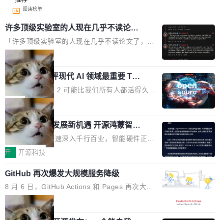
阅读榜单
许多顶级实验室的人现在几乎不读论文
了
「许多顶级实验室的人现在几乎不读论文了，而
且他们认为 ICLR/ICML/NeurIPS 充斥着大量过
局
度宣传和欺诈。」 OpenAI 研究员 Keller Jorda
xAI 前工程师评现代 AI 领域最重要 Top
n 这条推文引发了广泛讨论。他不是在说风凉
3 开源项目
话，他是说出了一个圈内人尽皆知但很少公开捅
Flash Attention 2 可能比我们所有人都活得久。
破的事实。 Jordan 随后补充了一句软化声明：
这句话不是来自某个技术博客，而是出自 Hieu
局
「我不认为这些会议上大部分论文都在过度宣传
Pham 的一条推文。Hieu Pham 是谁？他是 xAI
或造假。问题是，作为读者，如果你筛选出那些
共商智能硬件发展新机遇 开源鸿蒙智能
的早期工程师之一，在 Grok 训练基础设施团队
硬件开发者日杭州站即将举行
看起来最令人兴奋的论文，那它们大部分都是过
工作过。近日他在 X 上发了一条帖子，列出了他
随着万物智联加速深入千行百业，智能硬件正从
度宣传的。」 这才是真正的痛点。不是所有论文
认为现代 AI 领域最重要的三个开源项目。 第一
单点设备迈向智能化、网联化、协同化发展。作
开
开源科技
都有问题，是最吸引眼球的那批论文最有问题。
个名字毫无悬念：Flash Attention 2。 Hieu 的
为面向全场景、跨终端的分布式操作系统，开源
他引用的帖子来自 Mathew Shen，一位 ICLR 2
理由很具体。FA 系列不需要解释，但 FA2 是他
GitHub 再次爆发大规模服务降级
鸿蒙通过统一技术底座和分布式能力，为不同类
026 的读者：「看了篇 ...
认为最重要的一个——复杂度恰到好处，刚好能
型智能设备的开发、连接与互联提供关键支撑，
8 月 6 日，GitHub Actions 和 Pages 再次大规
驱动你去学 CuTe，但还没被那些"邪恶的" Hopp
也为产业链企业探索产品创新与商业增长打开新
模服务降级，Actions 完全不可用超过 5 小时，
局
er++ 优化所淹没，足够容易修改和适配。 更关
的空间。 8月14日，开源鸿蒙智能硬件开发者日
webhook 停发，连自托管 runner 也因调度层故
键的是 FA2 的持久性...