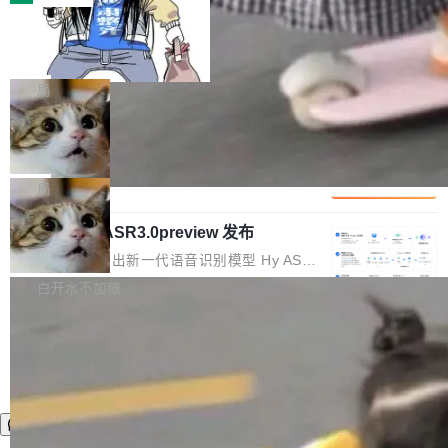
装完即用。 开源地址：Gitee · GitCode · GitHu
体。企业级代码仓库通常包含数十万乃至数百万
b 安装 支持 Java 8+（8~26）、macOS / Linu
一条“删库”命令跑 17 小时，算法工程
个文件，其规模远超单次模型调用可承载的上下
师删光 89TB 数据只为干私活
x / Windows / Harmony PC。 # macOS / Linu
文窗口。随着项目规模的持续扩张与代码历史的
最高人民检察院8月4日公布了一起案件：北京一
x / Harmony PC curl -fsSL https://solon.noea
不断累积，代码仓中的模块关系、接口契约、业
名90后算法工程师王某，为了给自己接的私活腾
局
r.org/solon...
务逻辑等关键信息往往分散于数十乃至数百个文
服务器空间，删光了公司AI游戏部门的全部核心
件之中，形成高度复杂的知识关联网络。传统的
Cloudflare 分享推理优化实践：KV ca
数据。 王某2024年1月入职东城区某科技公司AI
che 量化 + 权重压缩，吞吐量提升 4
代码检索手段（如关键词匹配、目录遍历）仅能
短剧部门，有互联网大厂背景。在公司内部架构
Kimi 和 GLM 是当前最强的大模型系列之一，但
1%，成本降 30%
在语法层面完成文本定位，难以触及代码的语义
调整期间，部门三次通知全员将数据从A集群迁
它们有一个共同的问题：太吃显存了。月之暗面
局
内涵与结构关联，导致开发者使用代码智能体在
移到B集群，王某都回复了"收到"。 他没有迁移
的 Kimi K 系列和智谱的 GLM 都是长上下文、M
理解大规模代码仓时面临显著"代码仓理解"瓶
数据。2024年9月3日下午4点，他使用此前登录
腾讯混元 Hy ASR3.0preview 发布
oE 架构的大模型，好用到让人上瘾，但 GPU 显
颈。 代码仓深度理解服务（以下简称" CodeBas
的账号密码进入A集群，输入了一条被程序员圈
存永远不够用。 Cloudflare 的 Workers AI 团队
腾讯混元正式推出新一代语音识别模型 Hy ASR
e深度理解服务"）是华为云码道（CodeA...
称为"删库跑路"的命令——最高管理员权限、无
一直在跑这些模型的推理。他们在官方博客上发
3.0preview。基于最新一代大语言模型 Hy3 的
白开水不加糖
需确认、强制递归删除。17个小时后，运维人员
了一篇技术文章，详细拆解了三种让大模型在 G
语言理解能力，以及融合了高精度语音识别与深
发现异常并中止进程时，89TB数据已经没了。
PU 上跑得更省、更快的技术手段——KV cache
度语义理解能力，实现了语音识别能力的全面升
删掉的是AI游戏部门的全部开发文件，包括公司
量化、模型权重压缩、以及共享 KV cache 的完
级。 根据介绍，Hy ASR3.0preview 目标在于：
自研的多个文生3D和...
整性保护。效果是：吞吐量提升 41%，每 token
让语音识别不再只是听清，而是真正听懂。通过
成本降低 30%，精度不变。 FP8 省的不仅是显
先理解你的语境和意图，再把准确的文字直接给
存 KV cache 是推理时最吃显...
到你。从“逐字转写、单点优化”演进为“理解语