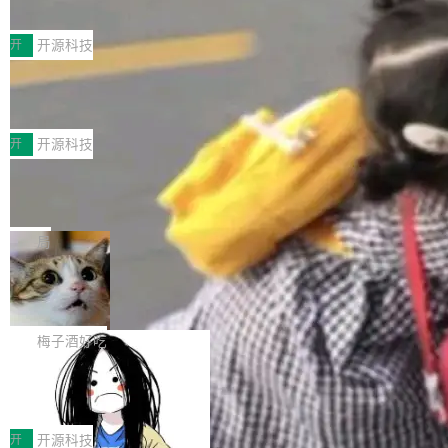
典型案例
计算节点间多种内存类型的高性能通信。 UCL-
近日，工信部科技司公示《2025人工智能应用典
MPComm将作为一种传输引擎接入Mooncake T
型案例入选名单》，深信服“面向企业研发场景的
开
开源科技
ENT，实现零拷贝传输性能提升30%、非零拷贝
开源 AI 编程平台 CoStrict 应用”凭借卓越的技术
传输性能最高提升5倍。UCL-MPComm底层基
深信服AI算力网关入选工信部人工智能
创新与落地成效成功入选。 全链路私有化部署，
应用典型案例！
于自研UCL-Engine通信引擎，后续腾讯网平将
助力企业AI研发安全落地 当前，越来越多企业已
前不久，工业和信息化部正式发布《2025年人工
持续开源更多基于UCL-Engine的高性能通信组
经开始引入 AI Coding 工具，通过调用公有云模
智能应用典型案例名单》，集中展示人工智能在
开
开源科技
件。 腾讯网平团队在UCL-MPComm中实现了一
型或企业内部部署模型提升研发效率。但随着 AI
各领域的应用成果，覆盖技术底座、行业赋能、
个独立于业务线程的全局通信引擎（Engine），
Jeff Dean 离开 Google：一个时代的结
Coding 从个人辅助工具逐步走向团队级、组织
产品应用、支撑保障、专题等五大方向。深信服
并实...
束，一个实验室的开始
级应用，企业在规模化落地过程中，对安全性、
AI算力网关（AI创新平台）成功入选！ 随着各行
Google 员工编号 20。MapReduce 作者之一。
可控性和代码质量提出了更高要求。 首先是数据
各业的Agent走向规模化建设，算力构成形态逐
Bigtable 作者之一。TensorFlow 的作者之一。
局
安全与合规要求。对于大多数普通研发场景，公
渐丰富，用户关注的重点也在发生变化：不只是
Gemini 的架构师。Google 首席科学家。 Jeff D
有云模型能够满足快速试用和效率提升的需求。
🔥 SolonCode v2026.8.4 发布：界面
让AI用起来，还要进一步看清混合算力时代下，
ean 在 Google 工作了 27 年后，宣布离职。 他
但对于金融、能源、医疗等对数据安全要求较...
字体可调、22 种语言、记忆搜索增强
Token花在哪里、算力是否被充分利用，以及持
不是一个人走。一同离开的还有 Sanjay Ghema
打开终端就能上岗的全中文编码智能体，这一轮
续增长的AI成本该如何优化。 深信服AI算力网关
wat（Google 员工编号 23，Jeff Dean 二十多
把「看得清、用母语、记得住」三件事一次补
梅子酒好吃
正是围绕这些实际问题，从Token治理和成本治
年的编程搭档，MapReduce 和 Bigtable 的共同
齐。 SolonCode 是什么 SolonCode 是杭州无
理两个方面，让用户的每一份算力都看得清、管
作者）、Quoc Le（Google 大脑核心成员，Se
让“代码语义理解”深度释放AI Coding
耳科技研发的企业级终端编码智能体——一位全
得住、用得稳、省得下、更安全！ 一、从现在开
价值潜能：华为云码道（CodeArts）
q2Seq 和 DocAI 的共同发明人）以及 Oriol Vin
中文驱动的数字员工，自主理解需求、规划步
一、代码仓深度理解技术的作用与价值 在软件工
始，Token使用一目...
代码仓技术解析
yals（Gemini 联合负责人，AlphaSta...
骤、编写代码。不挑模型、不挑平台，curl 一行
程实践中，代码仓是企业核心知识资产的主要载
开
开源科技