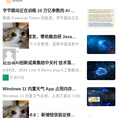
阅读榜单
字节跳动正在训练 10 万亿参数的 AI 模
型
根据 Financial Times 的报道，字节跳动正在训
练一个 10 万亿参数的 AI 模型，目前处于预训练
局
阶段。 10 万亿是什么概念？Anthropic 目前最
wastnet 开源首发，零依赖自研 Java H
大的模型 Mythos 5 约 8 万亿参数。DeepSeek
TTP/2 框架，性能对标 Undertow !
V4-Pro 是 1.6 万亿。月之暗面的 Kimi K3 是 2.
这个项目一直是个人在使用，选择开源没有什么
8 万亿。美团 LongCat-2.0 是 1.6 万亿。字节
动机理由，就是想开源了，如果非要说一个，那
wycst
跳动的这个未命名模型，直接跳到了 10 万亿。
就是它多少弥补了国产 Java 自研 HTTP/2 框架
预训练通常需要 3 到 6 个月，之后还有微调阶
近百项AI创新成果集结中关村 技术落地
这块空白——放眼国产 Java 生态，能拿出手的
与产业迭代提速
段。按这个时间线，最早可能在 2026 年底或 2
HTTP/2 网络框架，要么闭源，要么底层建立在
8月8日，2026 Link-X Demo Day人工智能创新
027 年初发布。 这个节点很微妙。Anthropic 刚
Netty 之上，真正自研的 Java 实现几乎没有。
项目展在北京中关村举办。本次活动由星连资
开
开源科技
在 5 月发布了 Mythos 5...
wastnet 是一款完全自研、零第三方依赖的轻量
本、华清普智AI孵化器主办，汇聚近2000名产
级 Java 网络应用框架，核心基于 JDK 原生 NI
Windows 11 内置天气 App 占用内存超
业、学术、投资人士，集中展出近百项覆盖AI芯
过 1GB
O 构建 Reactor 多路复用模型，不依赖 Netty、
片、算力、模型、应用全链条创新项目，聚焦AI
Windows 11 内置天气应用，占用了超过 1GB
Tomcat 等任何第三方网络库。其 HTTP/2 协议
技术产业化落地与资本对接，呈现当前国内AI前
内存。 Notebookcheck 的测试发现这个数字
局
栈从 HPACK、Huffman 到 ALPN 均为自主实
沿技术突破与商业化最新进展。 活动围绕AI学术
时，反复确认了多次。不是 100MB，不是 500
现，在基准测试中与 Un...
研究与产业落地融合展开多维度研讨。星连资本
调问更新7.26~8.8 ：新增短信验证修
MB，是 1 个 G。一个显示天气的应用。 Windo