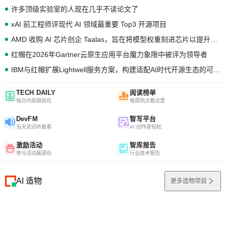
许多顶级实验室的人现在几乎不读论文了
xAI 前工程师评现代 AI 领域最重要 Top3 开源项目
AMD 收购 AI 芯片创企 Taalas，旨在将模型权重刻进芯片以提升推理性能
红帽在2026年Gartner云原生应用平台魔力象限中被评为领导者
IBM与红帽扩展Lightwell服务方案，构建适配AI时代开源生态的可信基础设施
TECH DAILY
阅读榜单
每日内容报纸化
每周热文看这里
DevFM
智写平台
当天资讯听着看
AI 创作更轻松
激励活动
智库报告
参与活动赢源石
行业技术报告
AI 造物
更多造物项目