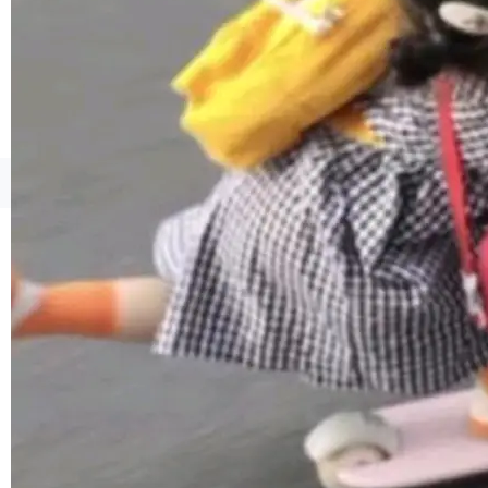
貌。数据显示，微软和 Meta 主要依托充沛的经
营现金流来覆盖资本开支，其资本支出覆盖率分
别达到155% 和106%;而SpaceXAI的经营现金
流仅能覆盖资本开支的12...
©OSCHINA(OSChina.NET)
京ICP备2025119063号