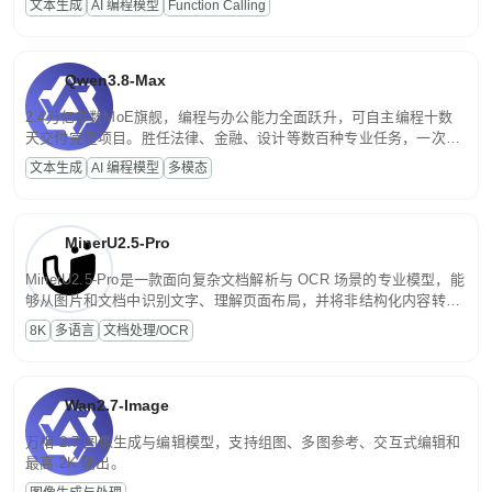
文本生成
AI 编程模型
Function Calling
文案处理等普惠刚需场景。
Qwen3.8-Max
2.4万亿参数MoE旗舰，编程与办公能力全面跃升，可自主编程十数
天交付完整项目。胜任法律、金融、设计等数百种专业任务，一次对
话端到端交付生产级成果。原生视觉理解贯穿规划、执行与验证全流
文本生成
AI 编程模型
多模态
程，支持超长文档与长视频的深度语义解析。长程任务中自主规划与
闭环迭代，持续进化。
MinerU2.5-Pro
MinerU2.5-Pro是一款面向复杂文档解析与 OCR 场景的专业模型，能
够从图片和文档中识别文字、理解页面布局，并将非结构化内容转换
为便于存储、检索和二次处理的结构化结果。
8K
多语言
文档处理/OCR
Wan2.7-Image
万相 2.7 图像生成与编辑模型，支持组图、多图参考、交互式编辑和
最高 2K 输出。