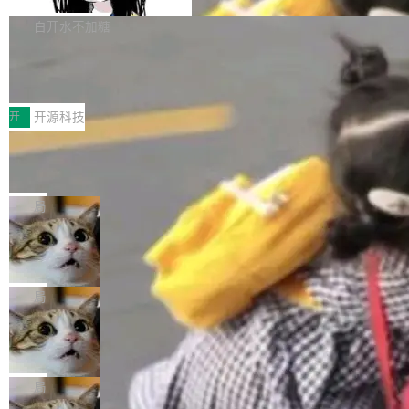
Apache Doris 4.1 要补齐的，正是缺失的那一
erg V3
热门页面还是低关注度页面，均未出现近期更
本。 Solon 换了个方式。整个 i18n 模块围绕三
半。在已有查询能力的基础上，Doris 进一步支
白开水不加糖
新，相关问题并非局限于特定领域，而是在不同
个解析器、一个注解、一个工具类展开——没有
持了 UPDATE、DELETE、MERGE INTO 等数
主题和访问量页面中普遍存在。 调查人员最初认
XML、没有拦截器注册、没有样板配置。 资源
Testin XAgent：CIO智能测试落地指南
据修改操作、完整的表结构管理与分区演进，以
为，Grokipedia可能只是限...
文件的约定 把文件放到 resources/i18n/ 下： r
及 rewrite_data_files、expire_snapshots 等日
7月30日，TiD2026质量竞争力大会在北京中关
esources/i18n/messages.properties ...
常维护操作，并完整支持 Iceberg V3 格式。
村国家自主创新示范区会议中心开幕。本届大会
开
开源科技
由中关村智联软件服务业质量创新联盟主办，以
让非法状态不可表示：一篇关于 ADT
“智构可信·质创未来——AI原生时代的质量新范
的帖子在 Reddit 火了
式”为主题，直面AI从实验室走向规模化产业落地
有一种东西，一旦用过就回不去了。Alex Fedos
的核心质量命题。会上，《2026智能研发生产力
eev 管它叫"软件设计的基石"。 他说的东西不新
局
工具选型手册》发布，Testin云测的Testin XAge
鲜——代数数据类型（ADT），尤其是和类型
Cloudflare 开源内部企业 AI 平台 Clou
nt智能测试系统入选AI测试领域代表产品。对CI
（sum type）。但他说清楚了一件事：这不是类
dflare OS
O而言，这提示了一个转变：AI测试正在从效率
型系统的学术体操，是日常编码的思维方式。 文
Cloudflare 发布了一个开源项目 Cloudflare O
工具升级为企业的质量基础设施。 CIO面对的新
章从一个简单的例子切入。一个网站的深色主题
S。如果你只看官方博客，你会觉得这是又一
局
现实 过去两年，CIO们的焦虑清单上多了两项：
设置，如果用布尔值 + 可空字段来表示——bool
个"AI 知识库 + 聊天机器人"——每个大厂都在
一是如何让大模型和智能体应用安全地从PoC走
ean 表示是否可切换，nullable 的默认模式、浅
Deno 团队开源 Celld，可自托管的分
做，没什么新鲜的。 但 Kenton Varda 在 Twitte
向生产，二是如何让测试团队跟得上AI应用...
布式 Durable Objects
色方案、深色方案——会产生大量无意义的组
r 上把事情说清楚了： 今天我们发布了 Cloudfla
Ryan Dahl 领导的 Deno 团队推出了最新开源项
合。方案缺了、配置冲突了、全 null 了。要知道
re OS，一个带连接器的聊天机器人，跟其他所
目 Celld，一个能在自己机器上运行 Cloudflare
局
哪些组合有效，作者说，你得靠"文档、校验、或
有科技公司做的一样。只不过，实际上它不一
Workers 和 Durable Objects 的守护进程。 设