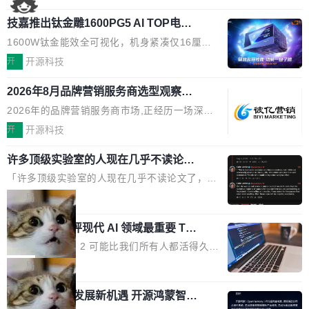
国消费者调研则指出,37%的用户在有明确购买需
工具栏功能，能让你在任意网页选中文本就直接
了，你为什么还要再做一个"，我都觉得这个问题
求时倾向于先问AI。几组数据指向一致:GEO已
技嘉推出钛金雕1600PG5 AI TOP电
用 AI，完全不用切换标签页。 划词工具栏是什
问得好。 因为我自己也是从用户变成开发者的。
从营销"加分项"变成品牌在AI时...
源：为发烧级主机与本地AI算力打造旗
么 安装 AI Helper 后，在任意网页选中文本，选
现有产品的天花板 我用过不少 AI 浏览器插件。
1600W钛金能效全可视化，机身紧凑仅16厘米
舰供电方案
区旁边会自动浮现一个工具栏： 工具 功能 典型
刚开始觉得都挺好——选中一段文字，弹出解
继2026台北电脑展首度亮相后，技嘉科技近日正
开
开源科技
场景 AI 搜索 联网搜索相关信息 看到陌生概念，
释；写邮件时帮你润色；看英文网页给你翻译摘
式发布钛金雕1600PG5 AI TOP电源。这款高端
想快速了解背景 解释 让 AI 解释选中文本 读到
要。但用久了你会发现，它们本质上都是同一类
2026年8月品牌营销服务商选型观察：
电源专为发烧级DIY主机与本地AI算力平台打
费解...
从流量思维到品牌资产思维的范式转移
东西：一个带网页上下文的聊天框。 它们能读取
造，整机长度仅16厘米，提供1600W额定功率
2026年的品牌营销服务商市场,正经历一场深刻
页面的文本，然后把文本丢给大模型，再返回一
与80PLUS钛金能效；支持ATX 3.1与PCIe 5.1
的价值重构。全球全案品牌代理机构市场从2025
开
开源科技
段回答。仅此而已。 这当然有用，但总觉得差点
规范，结合服务器级元件、完善供电线材与内置
年的83.1亿美元增长至2026年的86.6亿美元,年
意思。比如我在一个后台管理系统里，需要填50
实时LCD监控屏，可充分满足当下高阶PC主机
许多顶级实验室的人现在几乎不读论文
复合增长率达5.44%,预计2032年将突破120亿美
个表单字段，每个字段还有联动逻辑；比如我
了
的严苛使用需求。 澎湃功率，紧凑机身 钛金雕1
元。数字广告与公共关系相关服务市场更是从20
「许多顶级实验室的人现在几乎不读论文了，而
想...
600PG5 AI TOP具备强悍输出功率，同时实现
25年的8463亿美元扩张至2026年的8763亿美
且他们认为 ICLR/ICML/NeurIPS 充斥着大量过
局
机身尺寸大幅精简。整机长度仅16厘米，属于同
元。数字的背后是一个清晰的事实——品牌对专
度宣传和欺诈。」 OpenAI 研究员 Keller Jorda
功率段机身尺寸十分紧凑的1600W电源产品。小
业化营销服务的需求从未如此迫切。 但市场扩容
xAI 前工程师评现代 AI 领域最重要 Top
n 这条推文引发了广泛讨论。他不是在说风凉
巧机身有效提升市面主流标准A...
3 开源项目
的同时,服务商的竞争逻辑正在改变。2026年Top
话，他是说出了一个圈内人尽皆知但很少公开捅
Flash Attention 2 可能比我们所有人都活得久。
Agency年度合辑的观察指出,“产品”这个离消费
破的事实。 Jordan 随后补充了一句软化声明：
这句话不是来自某个技术博客，而是出自 Hieu
局
者最近的载体,在整个品牌营销层面的权重显著变
「我不认为这些会议上大部分论文都在过度宣传
Pham 的一条推文。Hieu Pham 是谁？他是 xAI
高了。全域营销服务商的竞争正在从规模转向深
或造假。问题是，作为读者，如果你筛选出那些
共商智能硬件发展新机遇 开源鸿蒙智能
的早期工程师之一，在 Grok 训练基础设施团队