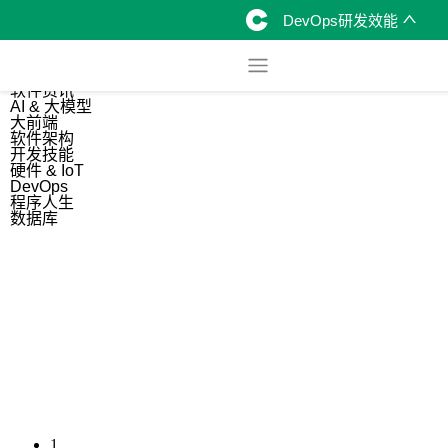
DevOps研发效能
综合
开源资讯
软件资讯
AI & 大模型
大前端
软件架构
开发技能
硬件 & IoT
DevOps
程序人生
数据库
1