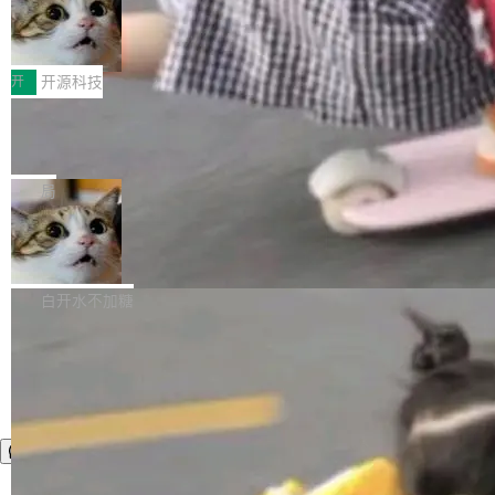
者部落知识"。 换个写法。Rust 的 enum，两个
样。这是 Sandstorm.io 的重制版，我十年前的
鲁大师7月新机性能/流畅/AI榜：vivo夺
计思路很直接：每个对象是一个独立的 SQLite
变体：Switchable...
性能、流畅双第一，三星Galaxy Z系列
那个创业公司。不同的是，这次它构建在 Cloudf
数据库，按名称寻址，复制到你自己的 S3 兼容
2026年7月的手机市场，由于存储等硬件成本暴
新折叠缺席
lare Workers 上——我花了九年时间搭建的平台
存储库里。节点之间只通过这个存储库协调——
增，手机厂商的日子也不好过啊，新机速度明显
开
开源科技
——并且深度集成了 AI。这基本上是我十年秘密
没有控制平面，没有共识协议。每个对象自带一
放缓，因此硝烟味淡了许多。新机参数规格除开
计划的顶峰。 十年前，Ken...
个小型数据库，应用天然按分片构建，单个数据
Zed 推出 DeltaDB，一个记录 commit
高价的三星折叠（三星Galaxy Z Fold8 Ultra / Z
之间所有操作的版本控制系统
库的竞争和爆炸半径问题在设计层面就被消除
Fold8 / Z Flip8）外，其余要么是中低端机器，
Zed 编辑器团队发布了新项目——DeltaDB，一
了。 闲置的 cell 会休眠到几乎不占资源。当 cel
例如iQOO Z11i、REDMI Note 17、REDMI No
个在 git commit 之间记录每一次编辑操作的版
局
l 迁移或唤醒时，新宿主从 S3 恢复 SQLite 数据
te 17 Pro、OPPO K15，要么是vivo X300 E这
本控制系统。目前处于 Early Access 阶段。 De
库继续执行。存储库是持久化的唯一真相...
样的次旗舰。 Galaxy Z Fold8 Ultra / Z Fold8 /
SpaceXAI 单季资本开支达 183 亿美元
ltaDB 的核心思路直接写在 landing page 最显
Z Flip8三款折叠屏新机均在7月22日发布，且全
眼的位置：「Software is made between com
根据风险投资人Tomer Tunguz 博客（VC 分
部搭载骁龙8 Elite Gen5 for Galaxy，它们本该
mits」——软件是在 commit 之间写出来的。git
析）披露的最新分析与第二季度业绩报告，Spac
白开水不加糖
是7月性...
只记录了你提交的最终状态，但真正的工作过程
eXAI在上个季度的总资本支出飙升至183.7亿美
——打字、删改、试错、agent 对话——都在 co
元。其中，绝大部分资金被直接用于 AI 领域，
mmit 之间的空隙里丢失了。 DeltaDB 要做的就
金额高达158.3亿美元，这一单项投入已经逼近
是把这段空隙补上。 回退到任何一次编辑：Delt
微软同期总资本开支的四成。 与亚马逊、Alpha
aDB 捕获 commit 之间的每一次操作，...
bet、微软以及 Meta 等传统科技巨头相比，Spa
ceXAI的资金消耗速度尤为引人瞩目。然而，支
撑庞大支出的资金来源却呈现出截然不同的面