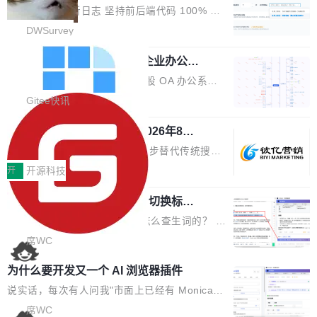
改，考试能力升级
创始合伙人张鸣晨表示，AI产业化是长期产融结
ws 内置应用臃肿早就是老话题了，但一款天气
DWSurvey 更新日志 坚持前后端代码 100% 开
合过程，早期优质技术项目需持续资本与产业资
应用占用内存就超过 1G 还是过于离谱——问题
源助力企业建设自主可控的问卷调研系统 官网地
DWSurvey
源赋能，助力创新从概念走向落地。现场青年学
出在 WebView2。微软的天气 App 本质上是一
址www.diaowen.net ➔ 源码下载Gitee 仓库 ➔
者、产业专家、投资人围绕AI前沿技术瓶颈、行
个嵌在 Edge WebView 里的网页。它不是一个
勾股 OA v6.0.2 已经发布，企业办公系
本次更新新增短信验证修改已答问卷功能，提升
业固有认知重构等议题展开跨界对话，聚焦行业
统
「应用」，它是一个运行在浏览器引擎里的网
答卷安全性；同时升级考试能力，完善填空题判
勾股 OA v6.0.2 已经发布。 勾股 OA 办公系统
真实痛点与突破方向...
页，外面套了一层 Windows 的壳。 WebView2
分、防切屏等功能体验，并优化多项产品细节，
是一款简单实用的开源的企业办公系统。系统集
Gitee快讯
本身就是个内存大户。它加载了完整的 Edge 渲
提升整体使用体验。 新增功能 01. 新增验证手
成了系统设置、附件管理、人事管理、行政管
染引擎，包括 JavaScript 引擎...
机号后查看、修改已答问卷功能 02. 新增填空题
942亿赛道如何选对伙伴？2026年8月G
理、消息管理、资产管理、企业公告、知识网
EO公司推荐
判分功能 03. 添加协作管理员支持树形结构选择
盘、审批流程设置、办公审批、工作计划、工作
当DeepSeek、豆包等大模型逐步替代传统搜索
体验优化与修复 •页面与体验优化 优化工作台首
汇报、工作日志、日常办公、财务管理、客户管
成为用户获取信息的主要入口,品牌竞争的逻辑变
开
开源科技
页 UI 展示效果，提升页面使用体验。 优化防切
理、合同管理、项目管理、任务管理等功能模
了:不再是争抢关键词排名,而是想办法进入AI脱
屏提醒规则，调整为每次切屏均触发提示，提升
块。系统简约，易于功能扩展，方便二次开发，
任意网页划词 AI 问答：不用切换标签页
口而出的那个答案。"GEO公司推荐"这个搜索词
考试规范性。 优化登录状...
的效率秘诀
可以用来做日常 OA，CRM，ERP，业务管理等
背后,折射的是企业面对新兴服务赛道时的集体困
看英文技术文档的时候，你是怎么查生词的？ 我
系统。 勾股OA6.0.2版本主要是对勾股OA 6第
惑——该信谁、看什么、怎么选。 据易观分析
猜大多数人的流程是：选中单词 → Ctrl+C → 切
席WC
一个大版本发布的部分功能细节优化和bug问题
《中国GEO市场产业图谱》数据,2026年中国GE
到翻译标签页 → Ctrl+V → 看翻译 → 切回原
修复的版本，具体更新日志如下： 1、补全新版
为什么要开发又一个 AI 浏览器插件
O行业规模预计达942亿元,同比增长169.7%。G
文。遇到不懂的代码片段，再切到 ChatGPT 问
本的各个审批类型的审批单导出 2、优化各个审
artner同期预测,传统搜索引擎访问量年内将下滑
一下。来回切换几次，思路早断了。 今天介绍的
说实话，每次有人问我"市面上已经有 Monica、
核反确认审批的逻辑，使...
25%,AI载体流量占比突破40%;埃森哲2025年中
开源 Chrome 扩展 AI Helper，有一个划词浮动
Sider、Copilot for Chrome 这些 AI 浏览器插件
席WC