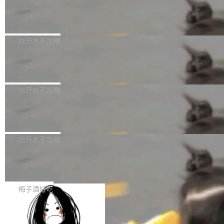
创作。 具体来说，LLM 生成的代码可以提交，
州深度求索人工智能基础技术研究有限公司（De
但必须满足五个条件：预先安排、非关键、高质
Docker 29.7.2 发布
epSeek）获配93.3399万股，按150.8元/股发行
量、充分测试、充分审查，并且必须披露。LLM
价格计算，认购金额约1.41亿元，股份锁定期为
Docker 29.7.2 现已发布，具体更新内容如下：
不得生成涉及安全性的关键变更，除非作者本身
36个月。 公告显示，本次宇树科技战略配售对
Bug fixes and enhancements 修复多次传递同
白开水不加糖
就是领域专家。即使如此，政策也"强烈不建
象主要包括长期投资机构、与公司业务具有战略
一环境变量时，docker service create和docker
议"这么做。 对于不披露的情况，审核者可以直
合作关系或长期合作愿景的大型企业、科创板保
Apache Fluss 毕业成为顶级项目
service update会发生 panic 的问题。docker/cl
接关闭 PR，无需解释。 政策作者 Jynn Ne...
荐人跟投子公司，以及公司高级管理人员和核心
i#7145 修复了 Docker Engine 29.7.0 中引入的
今年 7 月，Apache Fluss 的毕业提案在 Apach
员工参与设立的专项资产管理计划。其中，Dee
一个回归问题，该问题导致拉取镜像时会拒绝包
e 孵化器项目管理委员会（IPMC）投票中获得
白开水不加糖
pSeek作为与宇树科技具备战略合作关系的企
含绝对 hardlink 目标的镜像（此类镜像由某些镜
全票通过，随后获 Apache 软件基金会董事会批
业，获配股份数量占本次发行数量的2.31%。 除
像构建工具生成）。moby/moby#53305 修复了
马斯克 AI 百科项目 Grokipedia 被曝数
准。今天，Apache 软件基金会正式宣布 Apach
DeepSeek外，腾讯旗下上海启善投资有限公司
月未更新
Docker Engine 29.7.0 中引入的一个回归问
e Fluss 孵化毕业，成为 Apache 顶级项目（TL
埃隆·马斯克推出的AI百科项目 Grokipedia 被曝
获配9...
题，该问题可能导致在旧版 Linux 内核...
P）！这一里程碑不仅标志着 Fluss 迈入新的发
长期停止内容更新，未能实现其作为“AI版维基百
白开水不加糖
展阶段，也将进一步推动流式存储、实时湖仓与
科”替代品的目标。 据 Lawfare 最新调查，自今
AI 数据基础加速融合，为实时数据基础设施的发
Solon I18n：三种解析器，零样板代码
年4月以来，Grokipedia 页面更新功能基本停
展开启新的篇章。
滞，过去三个月内没有任何条目完成更新，用户
如果你在 Spring Boot 里做过国际化，流程大概
提交的编辑请求也长期处于待处理状态。 Groki
是这样的：配 MessageSource 的 Bean、写 R
梅子酒好吃
pedia 于去年底上线，定位为由人工智能生成内
eloadableResourceBundleMessageSource、
容的百科平台，被马斯克视为传统众包百科网站
Apache Doris 4.1 全面增强 Iceberg：
声明 LocaleResolver、注册 LocaleChangeInt
支持 UPDATE、MERGE INTO 与 Iceb
维基百科的替代方案。Lawfare 调查发现，无论
erceptor…五六步之后才能看到第一行翻译文