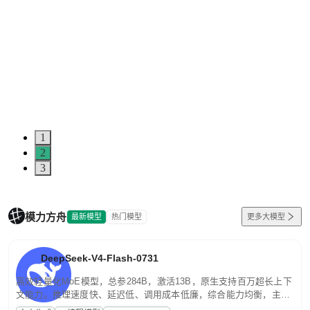
1
2
3
模力方舟
最新模型
热门模型
更多大模型
DeepSeek-V4-Flash-0731
高效轻量化MoE模型，总参284B，激活13B，原生支持百万超长上下
文能力。推理速度快、延迟低、调用成本低廉，综合能力均衡，主打
高并发、轻量化任务，适合日常对话、内容创作、基础 RAG、批量