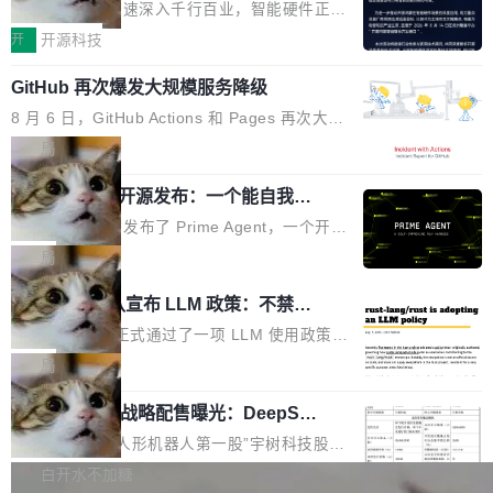
度,案例厚度、全域覆盖、多线协同...
硬件开发者日杭州站即将举行
看起来最令人兴奋的论文，那它们大部分都是过
工作过。近日他在 X 上发了一条帖子，列出了他
随着万物智联加速深入千行百业，智能硬件正从
度宣传的。」 这才是真正的痛点。不是所有论文
认为现代 AI 领域最重要的三个开源项目。 第一
单点设备迈向智能化、网联化、协同化发展。作
开
开源科技
都有问题，是最吸引眼球的那批论文最有问题。
个名字毫无悬念：Flash Attention 2。 Hieu 的
为面向全场景、跨终端的分布式操作系统，开源
他引用的帖子来自 Mathew Shen，一位 ICLR 2
理由很具体。FA 系列不需要解释，但 FA2 是他
GitHub 再次爆发大规模服务降级
鸿蒙通过统一技术底座和分布式能力，为不同类
026 的读者：「看了篇 ...
认为最重要的一个——复杂度恰到好处，刚好能
型智能设备的开发、连接与互联提供关键支撑，
8 月 6 日，GitHub Actions 和 Pages 再次大规
驱动你去学 CuTe，但还没被那些"邪恶的" Hopp
也为产业链企业探索产品创新与商业增长打开新
模服务降级，Actions 完全不可用超过 5 小时，
局
er++ 优化所淹没，足够容易修改和适配。 更关
的空间。 8月14日，开源鸿蒙智能硬件开发者日
webhook 停发，连自托管 runner 也因调度层故
键的是 FA2 的持久性...
（OHDD：OpenHarmony Hardware Develope
Prime Agent 开源发布：一个能自我改
障无法工作。Pages、Copilot code review、C
进的编程 Agent，ARC-AGI 3 超越人类
r Day）将在杭州启航。活动面向智能硬件产业
opilot coding agent 全部受影响。从检测到完全
Prime Intellect 发布了 Prime Agent，一个开源
专家基线
链企业和开发者，邀请行业专家与资深技术顾
恢复，大约 12 小时。 这是 2026 年 8 月的第六
的编程 Agent Harness，核心设计围绕两个抽
局
问，围绕开源鸿蒙技术能力、设备适配、芯片适
起事故，其中四起与 AI/Copilot 服务相关。 Git
象：Recursive Language Model（RLM）和 C
配、功耗与稳定性调优、兼容性测评及统一互联
Rust 项目团队宣布 LLM 政策：不禁
Hub 员工 kdaigle 在 HN 讨论中贴出了一组数
ontinual Harness。在 ARC-AGI 3 基准测试
等内容展开系统讲解和实战交流，帮助企业进一
止，但你要承认哪些代码不是你写的
据：2025 年全年 10 亿次 commit。现在，每周
上，Prime Agent + Opus 5 的组合达到了 95.
Rust 语言项目正式通过了一项 LLM 使用政策，
步了解开源鸿蒙在智能...
2.75 亿次，全年预计 140 亿次。GitHub...
5% RHAE Best@1，超过了 ARC 报告的人类专
覆盖 rust-lang/rust 单一仓库的代码贡献。这不
局
家基线 95.4%。 不是又一个 coding agent 包装
是项目级别的官方立场，目前由五个团队采纳，
宇树科技 IPO 战略配售曝光：DeepSe
器 Prime Agent 的架构和市面上大多数 coding
但它可能是主流开源项目中关于 AI 辅助贡献最
ek 获配 93.3 万股，锁定 36 个月
agent 有本质区别。大多数 agent harness 的设
细致的一份规则。 政策的核心只有一句话：LLM
8月6日晚间，“人形机器人第一股”宇树科技股份
计是基于早期模型的能力—...
可以用来分析、提炼、审阅、建议，但不能用来
有限公司披露IPO发行价格及战略配售结果，杭
白开水不加糖