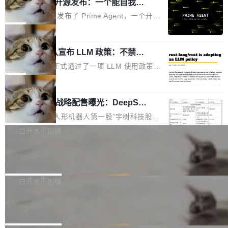
（OHDD：OpenHarmony Hardware Develope
Prime Agent 开源发布：一个能自我改
障无法工作。Pages、Copilot code review、C
进的编程 Agent，ARC-AGI 3 超越人类
r Day）将在杭州启航。活动面向智能硬件产业
opilot coding agent 全部受影响。从检测到完全
Prime Intellect 发布了 Prime Agent，一个开源
专家基线
链企业和开发者，邀请行业专家与资深技术顾
恢复，大约 12 小时。 这是 2026 年 8 月的第六
的编程 Agent Harness，核心设计围绕两个抽
局
问，围绕开源鸿蒙技术能力、设备适配、芯片适
起事故，其中四起与 AI/Copilot 服务相关。 Git
象：Recursive Language Model（RLM）和 C
配、功耗与稳定性调优、兼容性测评及统一互联
Hub 员工 kdaigle 在 HN 讨论中贴出了一组数
Rust 项目团队宣布 LLM 政策：不禁
ontinual Harness。在 ARC-AGI 3 基准测试
等内容展开系统讲解和实战交流，帮助企业进一
止，但你要承认哪些代码不是你写的
据：2025 年全年 10 亿次 commit。现在，每周
上，Prime Agent + Opus 5 的组合达到了 95.
Rust 语言项目正式通过了一项 LLM 使用政策，
步了解开源鸿蒙在智能...
2.75 亿次，全年预计 140 亿次。GitHub...
5% RHAE Best@1，超过了 ARC 报告的人类专
覆盖 rust-lang/rust 单一仓库的代码贡献。这不
局
家基线 95.4%。 不是又一个 coding agent 包装
是项目级别的官方立场，目前由五个团队采纳，
器 Prime Agent 的架构和市面上大多数 coding
宇树科技 IPO 战略配售曝光：DeepSe
但它可能是主流开源项目中关于 AI 辅助贡献最
ek 获配 93.3 万股，锁定 36 个月
agent 有本质区别。大多数 agent harness 的设
细致的一份规则。 政策的核心只有一句话：LLM
8月6日晚间，“人形机器人第一股”宇树科技股份
计是基于早期模型的能力—...
可以用来分析、提炼、审阅、建议，但不能用来
有限公司披露IPO发行价格及战略配售结果，杭
白开水不加糖
创作。 具体来说，LLM 生成的代码可以提交，
州深度求索人工智能基础技术研究有限公司（De
但必须满足五个条件：预先安排、非关键、高质
Docker 29.7.2 发布
epSeek）获配93.3399万股，按150.8元/股发行
量、充分测试、充分审查，并且必须披露。LLM
价格计算，认购金额约1.41亿元，股份锁定期为
Docker 29.7.2 现已发布，具体更新内容如下：
不得生成涉及安全性的关键变更，除非作者本身
36个月。 公告显示，本次宇树科技战略配售对
Bug fixes and enhancements 修复多次传递同
白开水不加糖
就是领域专家。即使如此，政策也"强烈不建
象主要包括长期投资机构、与公司业务具有战略
一环境变量时，docker service create和docker
议"这么做。 对于不披露的情况，审核者可以直
Apache Fluss 毕业成为顶级项目
合作关系或长期合作愿景的大型企业、科创板保
service update会发生 panic 的问题。docker/cl
接关闭 PR，无需解释。 政策作者 Jynn Ne...
荐人跟投子公司，以及公司高级管理人员和核心
i#7145 修复了 Docker Engine 29.7.0 中引入的
今年 7 月，Apache Fluss 的毕业提案在 Apach
员工参与设立的专项资产管理计划。其中，Dee