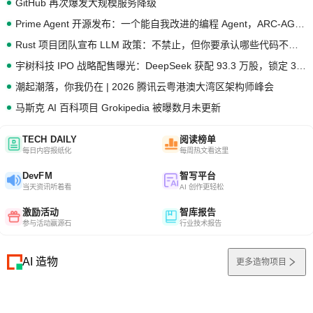
GitHub 再次爆发大规模服务降级
Prime Agent 开源发布：一个能自我改进的编程 Agent，ARC-AGI 3 超越人类专家基线
Rust 项目团队宣布 LLM 政策：不禁止，但你要承认哪些代码不是你写的
宇树科技 IPO 战略配售曝光：DeepSeek 获配 93.3 万股，锁定 36 个月
潮起潮落，你我仍在 | 2026 腾讯云粤港澳大湾区架构师峰会
马斯克 AI 百科项目 Grokipedia 被曝数月未更新
TECH DAILY
阅读榜单
每日内容报纸化
每周热文看这里
DevFM
智写平台
当天资讯听着看
AI 创作更轻松
激励活动
智库报告
参与活动赢源石
行业技术报告
AI 造物
更多造物项目