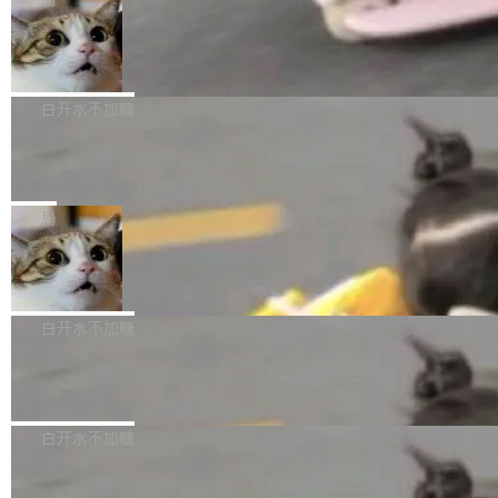
l 迁移或唤醒时，新宿主从 S3 恢复 SQLite 数据
te 17 Pro、OPPO K15，要么是vivo X300 E这
本控制系统。目前处于 Early Access 阶段。 De
库继续执行。存储库是持久化的唯一真相...
样的次旗舰。 Galaxy Z Fold8 Ultra / Z Fold8 /
SpaceXAI 单季资本开支达 183 亿美元
ltaDB 的核心思路直接写在 landing page 最显
Z Flip8三款折叠屏新机均在7月22日发布，且全
眼的位置：「Software is made between com
根据风险投资人Tomer Tunguz 博客（VC 分
部搭载骁龙8 Elite Gen5 for Galaxy，它们本该
mits」——软件是在 commit 之间写出来的。git
析）披露的最新分析与第二季度业绩报告，Spac
白开水不加糖
是7月性...
只记录了你提交的最终状态，但真正的工作过程
eXAI在上个季度的总资本支出飙升至183.7亿美
——打字、删改、试错、agent 对话——都在 co
Meta 发布终端编程 Agent“Muse Cod
元。其中，绝大部分资金被直接用于 AI 领域，
e” 和 Muse Spark 1.2 模型
mmit 之间的空隙里丢失了。 DeltaDB 要做的就
金额高达158.3亿美元，这一单项投入已经逼近
Meta 今天发布了两款 AI 产品：Muse Code，
是把这段空隙补上。 回退到任何一次编辑：Delt
微软同期总资本开支的四成。 与亚马逊、Alpha
一个在终端里运行的编程 agent；Muse Spark
局
aDB 捕获 commit 之间的每一次操作，...
bet、微软以及 Meta 等传统科技巨头相比，Spa
1.2，驱动这个 agent 的新模型。一句话概括：
ceXAI的资金消耗速度尤为引人瞩目。然而，支
美团开源 LoHoSearch，用知识图谱校
你可以用 curl -fsSL https://dev.meta.ai/install.
准 AI 能力认知
撑庞大支出的资金来源却呈现出截然不同的面
sh | bash 安装一个能在大项目里自动规划、写
机器出题的前提，是让机器拥有全局视野。整个
貌。数据显示，微软和 Meta 主要依托充沛的经
代码、验证结果的 AI 终端工具。 据介绍，Muse
构建流程可以分为四个环节：建图 → 控制难度
白开水不加糖
营现金流来覆盖资本开支，其资本支出覆盖率分
Code 是 Meta 的编程 agent 产品。它和市场上
→ 质量把关 → 数据概览。
别达到155% 和106%;而SpaceXAI的经营现金
已有的终端编程 agent 在设计理念上有几个明显
腾讯开源 UCL-MPComm 通信库
流仅能覆盖资本开支的12...
的差异点。 异步后台 agent：Muse Code 有一
腾讯网平团队宣布开源了 UCL-MPComm 通信
个主 agent 循环，外加一组后台 agent。这些后
库，并将作为transport接入Mooncake TENT。
白开水不加糖
台 agent...
该通信库针对AI Memory池化场景的数据传输需
CoStrict入选工信部2025人工智能应用
求进行了深度优化，能够实现数据中心内大规模