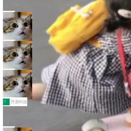
的帖子在 Reddit 火了
式”为主题，直面AI从实验室走向规模化产业落地
有一种东西，一旦用过就回不去了。Alex Fedos
的核心质量命题。会上，《2026智能研发生产力
eev 管它叫"软件设计的基石"。 他说的东西不新
局
工具选型手册》发布，Testin云测的Testin XAge
鲜——代数数据类型（ADT），尤其是和类型
nt智能测试系统入选AI测试领域代表产品。对CI
Cloudflare 开源内部企业 AI 平台 Clou
（sum type）。但他说清楚了一件事：这不是类
dflare OS
O而言，这提示了一个转变：AI测试正在从效率
型系统的学术体操，是日常编码的思维方式。 文
Cloudflare 发布了一个开源项目 Cloudflare O
工具升级为企业的质量基础设施。 CIO面对的新
章从一个简单的例子切入。一个网站的深色主题
S。如果你只看官方博客，你会觉得这是又一
局
现实 过去两年，CIO们的焦虑清单上多了两项：
设置，如果用布尔值 + 可空字段来表示——bool
个"AI 知识库 + 聊天机器人"——每个大厂都在
一是如何让大模型和智能体应用安全地从PoC走
ean 表示是否可切换，nullable 的默认模式、浅
Deno 团队开源 Celld，可自托管的分
做，没什么新鲜的。 但 Kenton Varda 在 Twitte
向生产，二是如何让测试团队跟得上AI应用...
布式 Durable Objects
色方案、深色方案——会产生大量无意义的组
r 上把事情说清楚了： 今天我们发布了 Cloudfla
Ryan Dahl 领导的 Deno 团队推出了最新开源项
合。方案缺了、配置冲突了、全 null 了。要知道
re OS，一个带连接器的聊天机器人，跟其他所
目 Celld，一个能在自己机器上运行 Cloudflare
局
哪些组合有效，作者说，你得靠"文档、校验、或
有科技公司做的一样。只不过，实际上它不一
Workers 和 Durable Objects 的守护进程。 设
者部落知识"。 换个写法。Rust 的 enum，两个
鲁大师7月新机性能/流畅/AI榜：vivo夺
样。这是 Sandstorm.io 的重制版，我十年前的
计思路很直接：每个对象是一个独立的 SQLite
变体：Switchable...
性能、流畅双第一，三星Galaxy Z系列
那个创业公司。不同的是，这次它构建在 Cloudf
数据库，按名称寻址，复制到你自己的 S3 兼容
2026年7月的手机市场，由于存储等硬件成本暴
新折叠缺席
lare Workers 上——我花了九年时间搭建的平台
存储库里。节点之间只通过这个存储库协调——
增，手机厂商的日子也不好过啊，新机速度明显
开
开源科技
——并且深度集成了 AI。这基本上是我十年秘密
没有控制平面，没有共识协议。每个对象自带一
放缓，因此硝烟味淡了许多。新机参数规格除开
计划的顶峰。 十年前，Ken...
Zed 推出 DeltaDB，一个记录 commit
个小型数据库，应用天然按分片构建，单个数据
高价的三星折叠（三星Galaxy Z Fold8 Ultra / Z
之间所有操作的版本控制系统
库的竞争和爆炸半径问题在设计层面就被消除
Fold8 / Z Flip8）外，其余要么是中低端机器，
Zed 编辑器团队发布了新项目——DeltaDB，一
了。 闲置的 cell 会休眠到几乎不占资源。当 cel
例如iQOO Z11i、REDMI Note 17、REDMI No
个在 git commit 之间记录每一次编辑操作的版
局