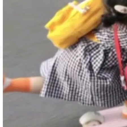
境、兼容场景、一键直出”。 Hy ASR 3.0 previe
w 不要求标准普通话，方言识别覆盖粤语、吴语
等 10 大方言片区和 20 余个二级小片区。在开
源评测集中，Hy ASR 3.0 preview 在多语种的
WER（...
©OSCHINA(OSChina.NET)
京ICP备2025119063号