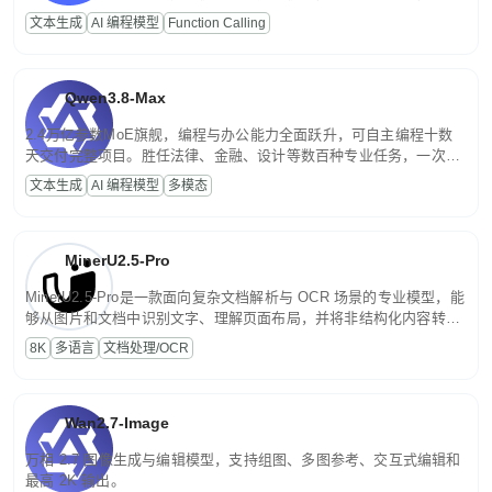
高并发、轻量化任务，适合日常对话、内容创作、基础 RAG、批量
文本生成
AI 编程模型
Function Calling
文案处理等普惠刚需场景。
Qwen3.8-Max
2.4万亿参数MoE旗舰，编程与办公能力全面跃升，可自主编程十数
天交付完整项目。胜任法律、金融、设计等数百种专业任务，一次对
话端到端交付生产级成果。原生视觉理解贯穿规划、执行与验证全流
文本生成
AI 编程模型
多模态
程，支持超长文档与长视频的深度语义解析。长程任务中自主规划与
闭环迭代，持续进化。
MinerU2.5-Pro
MinerU2.5-Pro是一款面向复杂文档解析与 OCR 场景的专业模型，能
够从图片和文档中识别文字、理解页面布局，并将非结构化内容转换
为便于存储、检索和二次处理的结构化结果。
8K
多语言
文档处理/OCR
Wan2.7-Image
万相 2.7 图像生成与编辑模型，支持组图、多图参考、交互式编辑和
最高 2K 输出。