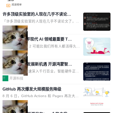
阅读榜单
许多顶级实验室的人现在几乎不读论文
了
「许多顶级实验室的人现在几乎不读论文了，而
且他们认为 ICLR/ICML/NeurIPS 充斥着大量过
局
度宣传和欺诈。」 OpenAI 研究员 Keller Jorda
xAI 前工程师评现代 AI 领域最重要 Top
n 这条推文引发了广泛讨论。他不是在说风凉
3 开源项目
话，他是说出了一个圈内人尽皆知但很少公开捅
Flash Attention 2 可能比我们所有人都活得久。
破的事实。 Jordan 随后补充了一句软化声明：
这句话不是来自某个技术博客，而是出自 Hieu
局
「我不认为这些会议上大部分论文都在过度宣传
Pham 的一条推文。Hieu Pham 是谁？他是 xAI
或造假。问题是，作为读者，如果你筛选出那些
共商智能硬件发展新机遇 开源鸿蒙智能
的早期工程师之一，在 Grok 训练基础设施团队
硬件开发者日杭州站即将举行
看起来最令人兴奋的论文，那它们大部分都是过
工作过。近日他在 X 上发了一条帖子，列出了他
随着万物智联加速深入千行百业，智能硬件正从
度宣传的。」 这才是真正的痛点。不是所有论文
认为现代 AI 领域最重要的三个开源项目。 第一
单点设备迈向智能化、网联化、协同化发展。作
开
开源科技
都有问题，是最吸引眼球的那批论文最有问题。
个名字毫无悬念：Flash Attention 2。 Hieu 的
为面向全场景、跨终端的分布式操作系统，开源
他引用的帖子来自 Mathew Shen，一位 ICLR 2
理由很具体。FA 系列不需要解释，但 FA2 是他
GitHub 再次爆发大规模服务降级
鸿蒙通过统一技术底座和分布式能力，为不同类
026 的读者：「看了篇 ...
认为最重要的一个——复杂度恰到好处，刚好能
型智能设备的开发、连接与互联提供关键支撑，
8 月 6 日，GitHub Actions 和 Pages 再次大规
驱动你去学 CuTe，但还没被那些"邪恶的" Hopp
也为产业链企业探索产品创新与商业增长打开新
模服务降级，Actions 完全不可用超过 5 小时，
局
er++ 优化所淹没，足够容易修改和适配。 更关
的空间。 8月14日，开源鸿蒙智能硬件开发者日
webhook 停发，连自托管 runner 也因调度层故
键的是 FA2 的持久性...