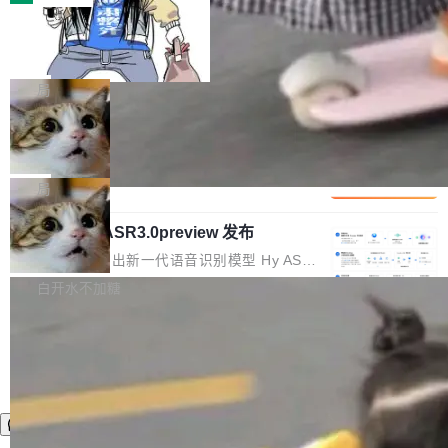
装完即用。 开源地址：Gitee · GitCode · GitHu
体。企业级代码仓库通常包含数十万乃至数百万
b 安装 支持 Java 8+（8~26）、macOS / Linu
一条“删库”命令跑 17 小时，算法工程
个文件，其规模远超单次模型调用可承载的上下
师删光 89TB 数据只为干私活
x / Windows / Harmony PC。 # macOS / Linu
文窗口。随着项目规模的持续扩张与代码历史的
最高人民检察院8月4日公布了一起案件：北京一
x / Harmony PC curl -fsSL https://solon.noea
不断累积，代码仓中的模块关系、接口契约、业
名90后算法工程师王某，为了给自己接的私活腾
局
r.org/solon...
务逻辑等关键信息往往分散于数十乃至数百个文
服务器空间，删光了公司AI游戏部门的全部核心
件之中，形成高度复杂的知识关联网络。传统的
Cloudflare 分享推理优化实践：KV ca
数据。 王某2024年1月入职东城区某科技公司AI
che 量化 + 权重压缩，吞吐量提升 4
代码检索手段（如关键词匹配、目录遍历）仅能
短剧部门，有互联网大厂背景。在公司内部架构
Kimi 和 GLM 是当前最强的大模型系列之一，但
1%，成本降 30%
在语法层面完成文本定位，难以触及代码的语义
调整期间，部门三次通知全员将数据从A集群迁
它们有一个共同的问题：太吃显存了。月之暗面
局
内涵与结构关联，导致开发者使用代码智能体在
移到B集群，王某都回复了"收到"。 他没有迁移
的 Kimi K 系列和智谱的 GLM 都是长上下文、M
理解大规模代码仓时面临显著"代码仓理解"瓶
数据。2024年9月3日下午4点，他使用此前登录
腾讯混元 Hy ASR3.0preview 发布
oE 架构的大模型，好用到让人上瘾，但 GPU 显
颈。 代码仓深度理解服务（以下简称" CodeBas
的账号密码进入A集群，输入了一条被程序员圈
存永远不够用。 Cloudflare 的 Workers AI 团队
腾讯混元正式推出新一代语音识别模型 Hy ASR
e深度理解服务"）是华为云码道（CodeA...
称为"删库跑路"的命令——最高管理员权限、无
一直在跑这些模型的推理。他们在官方博客上发
3.0preview。基于最新一代大语言模型 Hy3 的
白开水不加糖
需确认、强制递归删除。17个小时后，运维人员
了一篇技术文章，详细拆解了三种让大模型在 G
语言理解能力，以及融合了高精度语音识别与深
发现异常并中止进程时，89TB数据已经没了。
PU 上跑得更省、更快的技术手段——KV cache
度语义理解能力，实现了语音识别能力的全面升
删掉的是AI游戏部门的全部开发文件，包括公司
量化、模型权重压缩、以及共享 KV cache 的完
级。 根据介绍，Hy ASR3.0preview 目标在于：
自研的多个文生3D和...
整性保护。效果是：吞吐量提升 41%，每 token
让语音识别不再只是听清，而是真正听懂。通过
成本降低 30%，精度不变。 FP8 省的不仅是显
先理解你的语境和意图，再把准确的文字直接给
存 KV cache 是推理时最吃显...
到你。从“逐字转写、单点优化”演进为“理解语