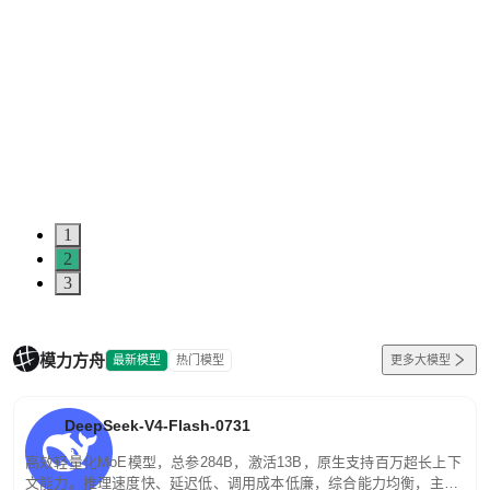
1
2
3
模力方舟
最新模型
热门模型
更多大模型
DeepSeek-V4-Flash-0731
高效轻量化MoE模型，总参284B，激活13B，原生支持百万超长上下
文能力。推理速度快、延迟低、调用成本低廉，综合能力均衡，主打