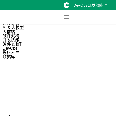
DevOps研发效能
综合
开源资讯
软件资讯
AI & 大模型
大前端
软件架构
开发技能
硬件 & IoT
DevOps
程序人生
数据库
1