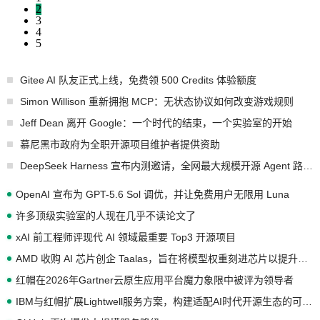
2
3
4
5
Gitee AI 队友正式上线，免费领 500 Credits 体验额度
Simon Willison 重新拥抱 MCP：无状态协议如何改变游戏规则
Jeff Dean 离开 Google：一个时代的结束，一个实验室的开始
慕尼黑市政府为全职开源项目维护者提供资助
DeepSeek Harness 宣布内测邀请，全网最大规模开源 Agent 路演现场诞生
OpenAI 宣布为 GPT-5.6 Sol 调优，并让免费用户无限用 Luna
许多顶级实验室的人现在几乎不读论文了
xAI 前工程师评现代 AI 领域最重要 Top3 开源项目
AMD 收购 AI 芯片创企 Taalas，旨在将模型权重刻进芯片以提升推理性能
红帽在2026年Gartner云原生应用平台魔力象限中被评为领导者
IBM与红帽扩展Lightwell服务方案，构建适配AI时代开源生态的可信基础设施