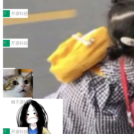
典型案例
计算节点间多种内存类型的高性能通信。 UCL-
近日，工信部科技司公示《2025人工智能应用典
MPComm将作为一种传输引擎接入Mooncake T
型案例入选名单》，深信服“面向企业研发场景的
开
开源科技
ENT，实现零拷贝传输性能提升30%、非零拷贝
开源 AI 编程平台 CoStrict 应用”凭借卓越的技术
传输性能最高提升5倍。UCL-MPComm底层基
深信服AI算力网关入选工信部人工智能
创新与落地成效成功入选。 全链路私有化部署，
应用典型案例！
于自研UCL-Engine通信引擎，后续腾讯网平将
助力企业AI研发安全落地 当前，越来越多企业已
前不久，工业和信息化部正式发布《2025年人工
持续开源更多基于UCL-Engine的高性能通信组
经开始引入 AI Coding 工具，通过调用公有云模
智能应用典型案例名单》，集中展示人工智能在
开
开源科技
件。 腾讯网平团队在UCL-MPComm中实现了一
型或企业内部部署模型提升研发效率。但随着 AI
各领域的应用成果，覆盖技术底座、行业赋能、
个独立于业务线程的全局通信引擎（Engine），
Jeff Dean 离开 Google：一个时代的结
Coding 从个人辅助工具逐步走向团队级、组织
产品应用、支撑保障、专题等五大方向。深信服
并实...
束，一个实验室的开始
级应用，企业在规模化落地过程中，对安全性、
AI算力网关（AI创新平台）成功入选！ 随着各行
Google 员工编号 20。MapReduce 作者之一。
可控性和代码质量提出了更高要求。 首先是数据
各业的Agent走向规模化建设，算力构成形态逐
Bigtable 作者之一。TensorFlow 的作者之一。
局
安全与合规要求。对于大多数普通研发场景，公
渐丰富，用户关注的重点也在发生变化：不只是
Gemini 的架构师。Google 首席科学家。 Jeff D
有云模型能够满足快速试用和效率提升的需求。
🔥 SolonCode v2026.8.4 发布：界面
让AI用起来，还要进一步看清混合算力时代下，
ean 在 Google 工作了 27 年后，宣布离职。 他
但对于金融、能源、医疗等对数据安全要求较...
字体可调、22 种语言、记忆搜索增强
Token花在哪里、算力是否被充分利用，以及持
不是一个人走。一同离开的还有 Sanjay Ghema
打开终端就能上岗的全中文编码智能体，这一轮
续增长的AI成本该如何优化。 深信服AI算力网关
wat（Google 员工编号 23，Jeff Dean 二十多
把「看得清、用母语、记得住」三件事一次补
梅子酒好吃
正是围绕这些实际问题，从Token治理和成本治
年的编程搭档，MapReduce 和 Bigtable 的共同
齐。 SolonCode 是什么 SolonCode 是杭州无
理两个方面，让用户的每一份算力都看得清、管
作者）、Quoc Le（Google 大脑核心成员，Se
让“代码语义理解”深度释放AI Coding
耳科技研发的企业级终端编码智能体——一位全
得住、用得稳、省得下、更安全！ 一、从现在开
价值潜能：华为云码道（CodeArts）
q2Seq 和 DocAI 的共同发明人）以及 Oriol Vin
中文驱动的数字员工，自主理解需求、规划步
一、代码仓深度理解技术的作用与价值 在软件工
始，Token使用一目...
代码仓技术解析
yals（Gemini 联合负责人，AlphaSta...
骤、编写代码。不挑模型、不挑平台，curl 一行
程实践中，代码仓是企业核心知识资产的主要载
开
开源科技