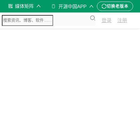
媒体矩阵
开源中国APP
切换老版本
登录
注册