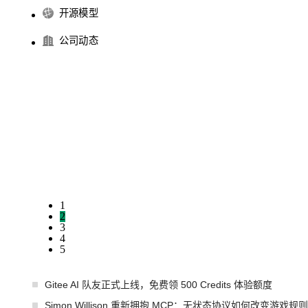
开源模型
公司动态
1
2
3
4
5
Gitee AI 队友正式上线，免费领 500 Credits 体验额度
Simon Willison 重新拥抱 MCP：无状态协议如何改变游戏规则