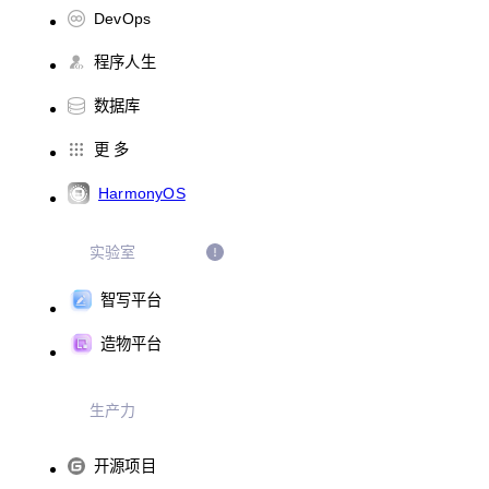
DevOps
程序人生
数据库
更 多
HarmonyOS
实验室
智写平台
造物平台
生产力
开源项目