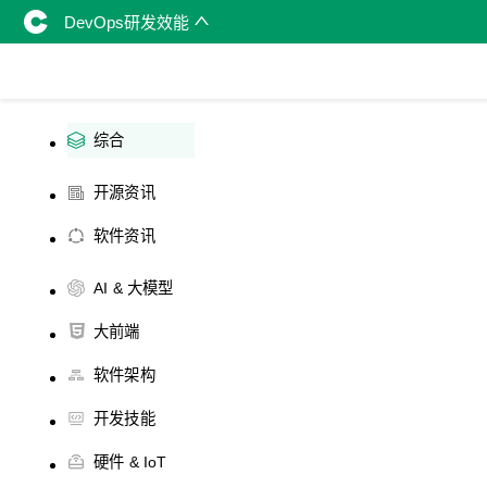
DevOps研发效能
综合
开源资讯
软件资讯
AI & 大模型
大前端
软件架构
开发技能
硬件 & IoT