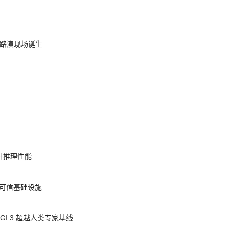
nt 路演现场诞生
提升推理性能
态的可信基础设施
AGI 3 超越人类专家基线