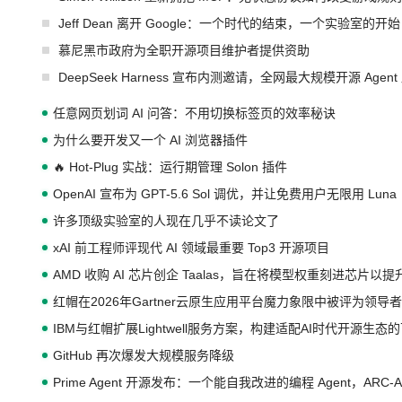
Jeff Dean 离开 Google：一个时代的结束，一个实验室的开始
慕尼黑市政府为全职开源项目维护者提供资助
DeepSeek Harness 宣布内测邀请，全网最大规模开源 Age
任意网页划词 AI 问答：不用切换标签页的效率秘诀
为什么要开发又一个 AI 浏览器插件
🔥 Hot-Plug 实战：运行期管理 Solon 插件
OpenAI 宣布为 GPT-5.6 Sol 调优，并让免费用户无限用 Luna
许多顶级实验室的人现在几乎不读论文了
xAI 前工程师评现代 AI 领域最重要 Top3 开源项目
AMD 收购 AI 芯片创企 Taalas，旨在将模型权重刻进芯片以
红帽在2026年Gartner云原生应用平台魔力象限中被评为领导者
IBM与红帽扩展Lightwell服务方案，构建适配AI时代开源生
GitHub 再次爆发大规模服务降级
Prime Agent 开源发布：一个能自我改进的编程 Agent，ARC-