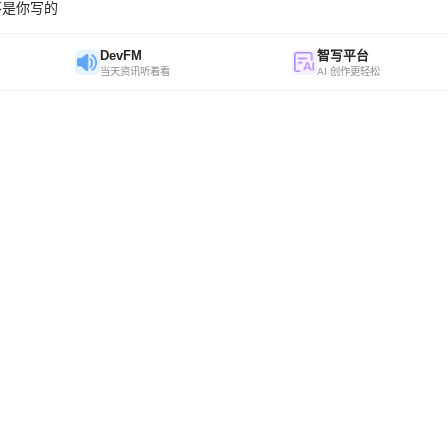
不是你写的
DevFM
智写平台
当天资讯听着看
AI 创作更轻松