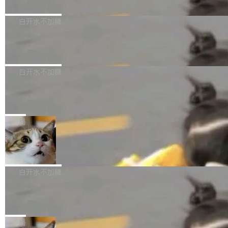
删掉的是AI游戏部门的全部开发文件，包括公司
量化、模型权重压缩、以及共享 KV cache 的完
级。 根据介绍，Hy ASR3.0preview 目标在于：
Pale Moon 34.3.2 现已发布，这是一个安全更
自研的多个文生3D和...
整性保护。效果是：吞吐量提升 41%，每 token
让语音识别不再只是听清，而是真正听懂。通过
新和少量网页兼容性修复版本。 Changes/fixe
白开水不加糖
成本降低 30%，精度不变。 FP8 省的不仅是显
先理解你的语境和意图，再把准确的文字直接给
s： 实现了URL.Parse()便捷功能 对浏览器内部
存 KV cache 是推理时最吃显...
到你。从“逐字转写、单点优化”演进为“理解语
PostgreSQL 18/19 新特性深度解读
函数添加了多项边界检查，以避免潜在的越界访
境、兼容场景、一键直出”。 Hy ASR 3.0 previe
问、下溢和溢出。（DiD） 修复了加载和解析内
演讲者分享了一个有趣的实践：面对 PG 18 已
w 不要求标准普通话，方言识别覆盖粤语、吴语
容提供的字体时出现的几个问题 为避免音频加
发布的 Release Notes，他利用 AI 工具（如 Co
白开水不加糖
等 10 大方言片区和 20 余个二级小片区。在开
载、处理和播放过程中可能出现的一系列错误，
pilot）对数千条 commit 日志进行自动分析，先
源评测集中，Hy ASR 3.0 preview 在多语种的
对音频采样频率设定了下限 采样率低于 8kHz
慕尼黑市政府为全职开源项目维护者提
让模型总结出三十余条潜在特性，再逐条要求生
WER（...
供资助
（通常被认为是 "telephone"/"walkie-talkie" 音
成详细解释和代码校验，最终筛选出对用户体感
"在过去大约 10 年的大部分时间里，libexpat 的
质的最低采样率）的音频格式将被拒绝 修复了 C
最强的若干项。对于尚未正式发版的 PG 19，则
维护工作一直与我的日常工作、家务、社交生活
局
SS 圆角虚线样式中可能存在的问题 如果表单中
通过拉取过去一年内（从 PG 18 Beta1 时间点
和休闲娱乐竞争时间。" 这是 libexpat 维护者 S
的图像元素不在同一个子树中，则它们将不再关
至今）的所有 commit，同样交由 AI 分析提炼。
Firefox 153.0.3 发布
ebastian Pipping 写在博客里的话。8 月 4 日，
联 加...
经过人工复核，准确度令人满意。这一方法也为
他宣布了一个新消息：从 2026 年 8 月 1 日起，
Firefox 153.0.3 现已发布，具体更新内容如
社区爱好者提供了高效跟踪新版本的思路。
他可以全职维护 libexpat 了，最长 6 个月。发
下： New Smart Window 包含多项增强功能：
白开水不加糖
工资的是慕尼黑市政府。 libexpat 是一个 C99
<ul> <li>现在建议列表会显示更多结果，方便用
编写的流式 XML 解析器，MIT 许可证。和 libx
Cloudflare Computer 开源：你的 Age
户查找历史记录和切换到已打开的标签页。（<a
nt 需要一台电脑，而不是一个容器
ml2 一样，它是世界上使用最广泛的 XML 解析
href="https://bugzilla.mozilla.org/show_bug.c
Cloudflare 开源了名为 @cloudflare/computer
库之一。你的操作系统、浏览器、无数的基础设
gi?id=2019042">Bug&nbsp;2019042</a>）</l
的 npm 包。项目的核心论点是：容器不适合 Ag
局