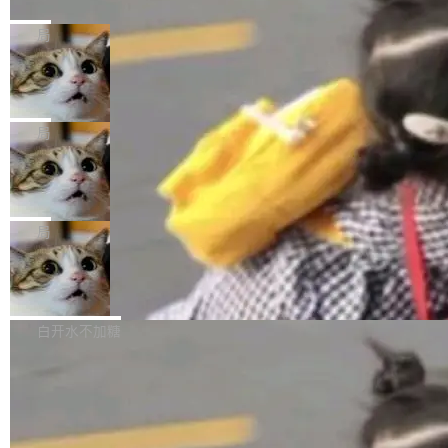
源模型上碾压我们
Fmpeg，也成为很多人进入音视频开发领域的
程师借助 Anthropic 旗下 Claude Sonnet 模型
"他们正在开源模型上碾压我们。" Hugging Fac
“启蒙老师”。 而今年，恰好是雷霄骅离世十周
编写程序，目标是完成电商平台作者信息与商品
e CEO Clément Delangue 在 CNBC 的采访里
局
年。FFmpeg 社区最终选择用一个大版本的名
列表的数据匹配 —— 一项常规的数据处理任
没有拐弯抹角。他说中国正在赢得 AI 竞赛，而
字，留下了这份纪念。 雷霄骅曾是中国传媒大学
务，最终却产生了 180 万美元的账单，实际支出
当 AI agent 把源码变成了最好的扩展系
且按目前的速度，中国 AI 工具预计在今年底或
数字电视技术方向的博士生，长期从事视频、音
统，开发者工具必须开源
超出原定预算 860%。 更令人意外的是，该项目
2027 年就能追上美国前沿实验室的水平。 Dela
五年前，David Crawshaw 问过很多软件工程师
频技...
最终并未成功落地，而高额算力消耗持续运行长
ngue 把原因归结为一件事：开放协作。中国的
一个问题：你写过什么给自己用的程序？答案几
局
达 5 个月，公司直到财务对账时才察觉异常。这
AI 开发者在一个共享和协作的生态里加速迭代，
乎都是没有。工程师们整天用别人写的程序写程
意味着一个无人看管的 AI 程序，在近半年时间
而美国模型厂商在"闭门造车"。他的原话是 "buil
DeepSeek Harness 宣布内测邀请，全
序给别人用。偶尔有人自己写个博客系统、智能
里日夜不停地"烧钱"。 复盘显示，...
网最大规模开源 Agent 路演现场诞生
ding in silos"——各自为战，互不通气。 这个判
家居控制、家庭实验室，都算稀奇事。 Crawsh
一条内测招募帖，发出去的时候大概没人想到它
断从他嘴里说出来分量不同。Hugging Face 是
aw 是 Shelley 的作者，一个开源 AI coding age
会变成一场开源 Agent 生态的路演。 8月1日，
局
全球最大的开源 AI 平台，上面跑着上百万个模
nt。他最近在博客上写了一篇文章，核心论点很
DeepSeek Harness 团队负责人崔添翼（tiany
型。谁在开源赛道上领先，...
简单：开发者工具必须开源。 理由不是传统的自
商汤 SenseNova U1.5-Lite-Preview
i）在 X 上发帖： 「如果你是 Agent Harness 相
开源
由软件情怀，而是一个跟 AI agent 直接相关的
关开源项目的开发者，希望参加 DeepSeek Har
商汤科技宣布面向社区开源轻量级统一多模态模
技术判断。 两行 prompt 就能个性化任何软件 C
ness 的内测，可以回复或私信联系我。请附上
型的预览版本 SenseNova U1.5-Lite-Preview。
白开水不加糖
rawshaw 给出了两个 prompt。 第一个： "下载
GitHub id 以及开源代表作。」 DeepSeek 曾在
公告称，SenseNova U1.5-Lite-Preview并非简
某个软件的源码，在本地构建。修改 agent ...
官方招聘信息中写过一条简洁有力的公式：Mod
单的模型规模升级，而是基于 SenseNova U1
el + Harness = Agent。模型负责理解和推理，
的一次系统性迭代，不仅在同一架构中贯通视觉
Harness 负责把能力落到真实环境中——调用工
理解、推理、生成与编辑，还仅以 8B-MoT 的轻
具、读写文件、管理上下文、处理错误、完成闭
量大小，将能力推进到4K、更精细的真实质感、