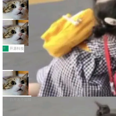
施软件，很可能都在用它。而过去十年，维护它
i> <li>现在，助手可以直接使用 Exa 的网络搜索
ent 计算。真正适合的，是 Isolate。 Cloudflare
的人一直在用业余...
结果回答问题，而无需将问题转交给搜索引擎。
OpenAI 公开邮件和聊天记录回应苹果
工程师在这件事上没什么可谦虚的——他们用 W
诉讼，称“Apple is getting this wron
（<a href="https://bugzilla.mozilla.org/show_
orkers 跑了十年 Isolate。用 CEO Matthew Pri
上个月，苹果一纸诉状把 OpenAI 告上法庭，指
g”
bug.cgi?id=204...
nce 的话说：「我们一生都在用 Isolate 运行代
控其挖角苹果前员工并窃取商业秘密。苹果的诉
局
码，而 AI Agent 不需要容器，它们需要的是 Iso
状把 OpenAI 描述成一个系统性地从前东家挖
late。」 容器为什么不合适 容器的问题在于启动
HUAWEI MatePad Edge上架WorkBu
人、套取机密信息的对手。 OpenAI 没发律师
ddy鸿蒙PC版，说话就能干活的AI办公
和销毁都太重了。一个 Agent 要执行的任务可能
函，也没选择庭外沉默。它在官网贴了一篇博
全能AI工作台WorkBuddy鸿蒙PC版上架HUAWE
搭子
只需要几毫秒的 CPU 时间，但容器从冷启动到
文，标题只有六个字：Apple is getting this wro
I MatePad Edge应用市场，直接下载即可使
开
开源科技
就绪要花数秒。如果未来有十...
ng。 然后，它把邮件往来和 iMessage 聊天记
用，与鸿蒙电脑上的体验一致。值得一提的是，
FFmpeg 9.0 发布：代号“Lei”，以此纪
录全贴了出来。 他发错人了 苹果外部律师 Gabr
这是目前市面上唯一支持平板接入WorkBuddy P
念中国开发者雷霄骅
iel Gross 来自 Weil 律所，2 月 23 日下午 5:53
C版的产品，搭载“人机双写”重磅功能——你写
全球知名开源多媒体框架 FFmpeg 今天正式发
给 OpenAI 总法律顾问 Che Chang 发了封邮
你的，AI写AI的，同屏协作互不干扰。一句话让
布了 9.0 版本。这个版本除了带来新一代音视频
局
件，附了一封长信，要求 OpenAI 配合调查前苹
AI帮你干活，现在开启全新体验！ 温馨提示：
处理能力和硬件加速支持之外，还有一个特殊之
果员工带走机密信...
亚马逊成本失控：AI 写代码烧掉 1215
体验WorkBuddy鸿蒙PC版前，请将 HUAWEI M
处：FFmpeg 9.0 的代号是“Lei”。 这个名字，
万元，超预算 860%
atePad Edge 升级至 HarmonyOS 6.1.0.135S
来自中国开发者雷霄骅（Lei Xiaohua）。 对于
外媒近日曝光了亚马逊的多份内部报告显示，AI
P9 patch03及以上版本。 *升级路径：设置 > 搜
很多中国音视频开发者而言，这个名字并不陌
导致公司在多个项目上超支。《金融时报》报道
白开水不加糖
索“软件更新” > 检查更新，即可搜索新版本，下
生。十年前，他通过大量中文技术文章、源码分
称，仅一个项目的成本超支就高达 180 万美元
载安装完成升级即可。 没有...
析和开源示例，让一代开发者第一次真正理解 F
Hugging Face CEO 发声：中国正在开
（约合人民币 1215 万元）。 具体来说，一名工