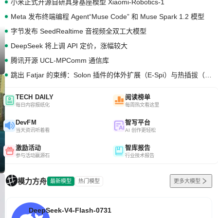
小米正式开源自研具身基座模型 Xiaomi-Robotics-1
Meta 发布终端编程 Agent“Muse Code” 和 Muse Spark 1.2 模型
字节发布 SeedRealtime 音视频全双工大模型
DeepSeek 将上调 API 定价，涨幅较大
腾讯开源 UCL-MPComm 通信库
跳出 Fatjar 的束缚：Solon 插件的体外扩展（E-Spi）与热插拔（H-Spi）
TECH DAILY
阅读榜单
每日内容报纸化
每周热文看这里
DevFM
智写平台
当天资讯听着看
AI 创作更轻松
激励活动
智库报告
参与活动赢源石
行业技术报告
模力方舟
最新模型
热门模型
更多大模型
DeepSeek-V4-Flash-0731