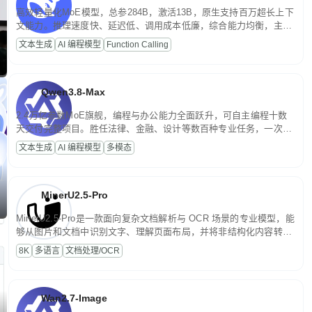
高效轻量化MoE模型，总参284B，激活13B，原生支持百万超长上下
文能力。推理速度快、延迟低、调用成本低廉，综合能力均衡，主打
高并发、轻量化任务，适合日常对话、内容创作、基础 RAG、批量
文本生成
AI 编程模型
Function Calling
文案处理等普惠刚需场景。
Qwen3.8-Max
2.4万亿参数MoE旗舰，编程与办公能力全面跃升，可自主编程十数
天交付完整项目。胜任法律、金融、设计等数百种专业任务，一次对
话端到端交付生产级成果。原生视觉理解贯穿规划、执行与验证全流
文本生成
AI 编程模型
多模态
程，支持超长文档与长视频的深度语义解析。长程任务中自主规划与
闭环迭代，持续进化。
MinerU2.5-Pro
MinerU2.5-Pro是一款面向复杂文档解析与 OCR 场景的专业模型，能
够从图片和文档中识别文字、理解页面布局，并将非结构化内容转换
为便于存储、检索和二次处理的结构化结果。
8K
多语言
文档处理/OCR
Wan2.7-Image