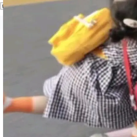
环。崔添翼招人的标...
更复杂的视觉控制和可持续迭代编辑。 相比 U
1，U1.5-Lite-Preview 在以下方向上带来了显著
提升： 原生支持4K图像生成； 更精细的局部纹
©OSCHINA(OSChina.NET)
京ICP备2025119063号
理、细节与真实世界质感； 更准确的中英文文字
生成与复杂版式组织； 更稳定的图...