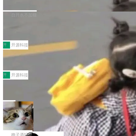
流仅能覆盖资本开支的12...
的差异点。 异步后台 agent：Muse Code 有一
腾讯网平团队宣布开源了 UCL-MPComm 通信
个主 agent 循环，外加一组后台 agent。这些后
库，并将作为transport接入Mooncake TENT。
白开水不加糖
台 agent...
该通信库针对AI Memory池化场景的数据传输需
CoStrict入选工信部2025人工智能应用
求进行了深度优化，能够实现数据中心内大规模
典型案例
计算节点间多种内存类型的高性能通信。 UCL-
近日，工信部科技司公示《2025人工智能应用典
MPComm将作为一种传输引擎接入Mooncake T
型案例入选名单》，深信服“面向企业研发场景的
开
开源科技
ENT，实现零拷贝传输性能提升30%、非零拷贝
开源 AI 编程平台 CoStrict 应用”凭借卓越的技术
传输性能最高提升5倍。UCL-MPComm底层基
深信服AI算力网关入选工信部人工智能
创新与落地成效成功入选。 全链路私有化部署，
应用典型案例！
于自研UCL-Engine通信引擎，后续腾讯网平将
助力企业AI研发安全落地 当前，越来越多企业已
前不久，工业和信息化部正式发布《2025年人工
持续开源更多基于UCL-Engine的高性能通信组
经开始引入 AI Coding 工具，通过调用公有云模
智能应用典型案例名单》，集中展示人工智能在
开
开源科技
件。 腾讯网平团队在UCL-MPComm中实现了一
型或企业内部部署模型提升研发效率。但随着 AI
各领域的应用成果，覆盖技术底座、行业赋能、
个独立于业务线程的全局通信引擎（Engine），
Coding 从个人辅助工具逐步走向团队级、组织
Jeff Dean 离开 Google：一个时代的结
产品应用、支撑保障、专题等五大方向。深信服
并实...
束，一个实验室的开始
级应用，企业在规模化落地过程中，对安全性、
AI算力网关（AI创新平台）成功入选！ 随着各行
Google 员工编号 20。MapReduce 作者之一。
可控性和代码质量提出了更高要求。 首先是数据
各业的Agent走向规模化建设，算力构成形态逐
Bigtable 作者之一。TensorFlow 的作者之一。
局
安全与合规要求。对于大多数普通研发场景，公
渐丰富，用户关注的重点也在发生变化：不只是
Gemini 的架构师。Google 首席科学家。 Jeff D
有云模型能够满足快速试用和效率提升的需求。
让AI用起来，还要进一步看清混合算力时代下，
🔥 SolonCode v2026.8.4 发布：界面
ean 在 Google 工作了 27 年后，宣布离职。 他
但对于金融、能源、医疗等对数据安全要求较...
字体可调、22 种语言、记忆搜索增强
Token花在哪里、算力是否被充分利用，以及持
不是一个人走。一同离开的还有 Sanjay Ghema
打开终端就能上岗的全中文编码智能体，这一轮
续增长的AI成本该如何优化。 深信服AI算力网关
wat（Google 员工编号 23，Jeff Dean 二十多
把「看得清、用母语、记得住」三件事一次补
梅子酒好吃