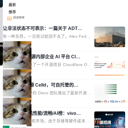
最新
推荐
阅读榜单
让非法状态不可表示：一篇关于 ADT
的帖子在 Reddit 火了
有一种东西，一旦用过就回不去了。Alex Fedos
eev 管它叫"软件设计的基石"。 他说的东西不新
局
鲜——代数数据类型（ADT），尤其是和类型
Cloudflare 开源内部企业 AI 平台 Clou
（sum type）。但他说清楚了一件事：这不是类
dflare OS
型系统的学术体操，是日常编码的思维方式。 文
Cloudflare 发布了一个开源项目 Cloudflare O
章从一个简单的例子切入。一个网站的深色主题
S。如果你只看官方博客，你会觉得这是又一
局
设置，如果用布尔值 + 可空字段来表示——bool
个"AI 知识库 + 聊天机器人"——每个大厂都在
ean 表示是否可切换，nullable 的默认模式、浅
Deno 团队开源 Celld，可自托管的分
做，没什么新鲜的。 但 Kenton Varda 在 Twitte
布式 Durable Objects
色方案、深色方案——会产生大量无意义的组
r 上把事情说清楚了： 今天我们发布了 Cloudfla
Ryan Dahl 领导的 Deno 团队推出了最新开源项
合。方案缺了、配置冲突了、全 null 了。要知道
re OS，一个带连接器的聊天机器人，跟其他所
目 Celld，一个能在自己机器上运行 Cloudflare
局
哪些组合有效，作者说，你得靠"文档、校验、或
有科技公司做的一样。只不过，实际上它不一
Workers 和 Durable Objects 的守护进程。 设
者部落知识"。 换个写法。Rust 的 enum，两个
样。这是 Sandstorm.io 的重制版，我十年前的
鲁大师7月新机性能/流畅/AI榜：vivo夺
计思路很直接：每个对象是一个独立的 SQLite
变体：Switchable...
性能、流畅双第一，三星Galaxy Z系列
那个创业公司。不同的是，这次它构建在 Cloudf
数据库，按名称寻址，复制到你自己的 S3 兼容
2026年7月的手机市场，由于存储等硬件成本暴
新折叠缺席
lare Workers 上——我花了九年时间搭建的平台
存储库里。节点之间只通过这个存储库协调——
增，手机厂商的日子也不好过啊，新机速度明显