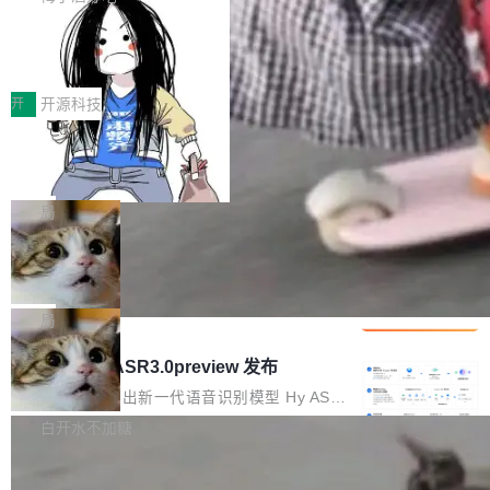
正是围绕这些实际问题，从Token治理和成本治
年的编程搭档，MapReduce 和 Bigtable 的共同
齐。 SolonCode 是什么 SolonCode 是杭州无
理两个方面，让用户的每一份算力都看得清、管
作者）、Quoc Le（Google 大脑核心成员，Se
让“代码语义理解”深度释放AI Coding
耳科技研发的企业级终端编码智能体——一位全
得住、用得稳、省得下、更安全！ 一、从现在开
价值潜能：华为云码道（CodeArts）
q2Seq 和 DocAI 的共同发明人）以及 Oriol Vin
中文驱动的数字员工，自主理解需求、规划步
一、代码仓深度理解技术的作用与价值 在软件工
始，Token使用一目...
代码仓技术解析
yals（Gemini 联合负责人，AlphaSta...
骤、编写代码。不挑模型、不挑平台，curl 一行
程实践中，代码仓是企业核心知识资产的主要载
开
开源科技
装完即用。 开源地址：Gitee · GitCode · GitHu
体。企业级代码仓库通常包含数十万乃至数百万
b 安装 支持 Java 8+（8~26）、macOS / Linu
一条“删库”命令跑 17 小时，算法工程
个文件，其规模远超单次模型调用可承载的上下
师删光 89TB 数据只为干私活
x / Windows / Harmony PC。 # macOS / Linu
文窗口。随着项目规模的持续扩张与代码历史的
最高人民检察院8月4日公布了一起案件：北京一
x / Harmony PC curl -fsSL https://solon.noea
不断累积，代码仓中的模块关系、接口契约、业
名90后算法工程师王某，为了给自己接的私活腾
局
r.org/solon...
务逻辑等关键信息往往分散于数十乃至数百个文
服务器空间，删光了公司AI游戏部门的全部核心
件之中，形成高度复杂的知识关联网络。传统的
Cloudflare 分享推理优化实践：KV ca
数据。 王某2024年1月入职东城区某科技公司AI
che 量化 + 权重压缩，吞吐量提升 4
代码检索手段（如关键词匹配、目录遍历）仅能
短剧部门，有互联网大厂背景。在公司内部架构
Kimi 和 GLM 是当前最强的大模型系列之一，但
1%，成本降 30%
在语法层面完成文本定位，难以触及代码的语义
调整期间，部门三次通知全员将数据从A集群迁
它们有一个共同的问题：太吃显存了。月之暗面
局
内涵与结构关联，导致开发者使用代码智能体在
移到B集群，王某都回复了"收到"。 他没有迁移
的 Kimi K 系列和智谱的 GLM 都是长上下文、M
理解大规模代码仓时面临显著"代码仓理解"瓶
腾讯混元 Hy ASR3.0preview 发布
数据。2024年9月3日下午4点，他使用此前登录
oE 架构的大模型，好用到让人上瘾，但 GPU 显
颈。 代码仓深度理解服务（以下简称" CodeBas
的账号密码进入A集群，输入了一条被程序员圈
存永远不够用。 Cloudflare 的 Workers AI 团队
腾讯混元正式推出新一代语音识别模型 Hy ASR
e深度理解服务"）是华为云码道（CodeA...
称为"删库跑路"的命令——最高管理员权限、无
一直在跑这些模型的推理。他们在官方博客上发
3.0preview。基于最新一代大语言模型 Hy3 的
白开水不加糖
需确认、强制递归删除。17个小时后，运维人员
了一篇技术文章，详细拆解了三种让大模型在 G
语言理解能力，以及融合了高精度语音识别与深
发现异常并中止进程时，89TB数据已经没了。
Pale Moon 34.3.2 发布，苍月浏览器
PU 上跑得更省、更快的技术手段——KV cache
度语义理解能力，实现了语音识别能力的全面升