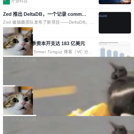
开
开源科技
——并且深度集成了 AI。这基本上是我十年秘密
没有控制平面，没有共识协议。每个对象自带一
放缓，因此硝烟味淡了许多。新机参数规格除开
计划的顶峰。 十年前，Ken...
个小型数据库，应用天然按分片构建，单个数据
Zed 推出 DeltaDB，一个记录 commit
高价的三星折叠（三星Galaxy Z Fold8 Ultra / Z
之间所有操作的版本控制系统
库的竞争和爆炸半径问题在设计层面就被消除
Fold8 / Z Flip8）外，其余要么是中低端机器，
Zed 编辑器团队发布了新项目——DeltaDB，一
了。 闲置的 cell 会休眠到几乎不占资源。当 cel
例如iQOO Z11i、REDMI Note 17、REDMI No
个在 git commit 之间记录每一次编辑操作的版
局
l 迁移或唤醒时，新宿主从 S3 恢复 SQLite 数据
te 17 Pro、OPPO K15，要么是vivo X300 E这
本控制系统。目前处于 Early Access 阶段。 De
库继续执行。存储库是持久化的唯一真相...
样的次旗舰。 Galaxy Z Fold8 Ultra / Z Fold8 /
SpaceXAI 单季资本开支达 183 亿美元
ltaDB 的核心思路直接写在 landing page 最显
Z Flip8三款折叠屏新机均在7月22日发布，且全
眼的位置：「Software is made between com
根据风险投资人Tomer Tunguz 博客（VC 分
部搭载骁龙8 Elite Gen5 for Galaxy，它们本该
mits」——软件是在 commit 之间写出来的。git
析）披露的最新分析与第二季度业绩报告，Spac
白开水不加糖
是7月性...
只记录了你提交的最终状态，但真正的工作过程
eXAI在上个季度的总资本支出飙升至183.7亿美
——打字、删改、试错、agent 对话——都在 co
Meta 发布终端编程 Agent“Muse Cod
元。其中，绝大部分资金被直接用于 AI 领域，
e” 和 Muse Spark 1.2 模型
mmit 之间的空隙里丢失了。 DeltaDB 要做的就
金额高达158.3亿美元，这一单项投入已经逼近
Meta 今天发布了两款 AI 产品：Muse Code，
是把这段空隙补上。 回退到任何一次编辑：Delt
微软同期总资本开支的四成。 与亚马逊、Alpha
一个在终端里运行的编程 agent；Muse Spark
局
aDB 捕获 commit 之间的每一次操作，...
bet、微软以及 Meta 等传统科技巨头相比，Spa
1.2，驱动这个 agent 的新模型。一句话概括：
ceXAI的资金消耗速度尤为引人瞩目。然而，支
美团开源 LoHoSearch，用知识图谱校
你可以用 curl -fsSL https://dev.meta.ai/install.
准 AI 能力认知
撑庞大支出的资金来源却呈现出截然不同的面
sh | bash 安装一个能在大项目里自动规划、写
机器出题的前提，是让机器拥有全局视野。整个
貌。数据显示，微软和 Meta 主要依托充沛的经
代码、验证结果的 AI 终端工具。 据介绍，Muse
构建流程可以分为四个环节：建图 → 控制难度
白开水不加糖
营现金流来覆盖资本开支，其资本支出覆盖率分
Code 是 Meta 的编程 agent 产品。它和市场上
→ 质量把关 → 数据概览。
别达到155% 和106%;而SpaceXAI的经营现金
腾讯开源 UCL-MPComm 通信库
已有的终端编程 agent 在设计理念上有几个明显