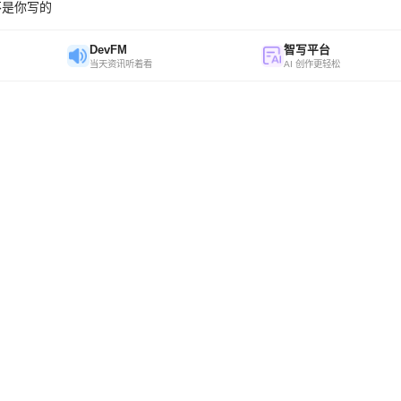
不是你写的
DevFM
智写平台
当天资讯听着看
AI 创作更轻松