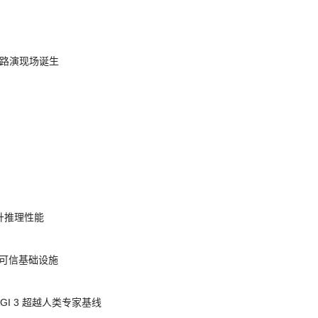
nt 路演现场诞生
提升推理性能
态的可信基础设施
AGI 3 超越人类专家基线