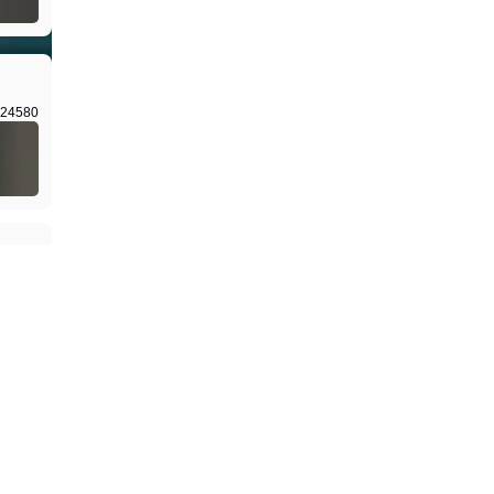
24580
22555
6040