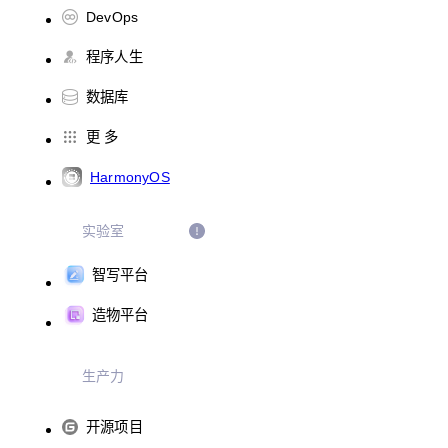
DevOps
程序人生
数据库
更 多
HarmonyOS
实验室
智写平台
造物平台
生产力
开源项目