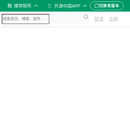
媒体矩阵
开源中国APP
切换老版本
登录
注册