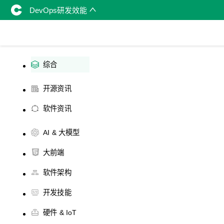
DevOps研发效能
综合
开源资讯
软件资讯
AI & 大模型
大前端
软件架构
开发技能
硬件 & IoT