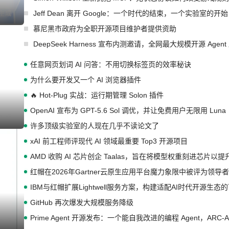
Jeff Dean 离开 Google：一个时代的结束，一个实验室的开始
慕尼黑市政府为全职开源项目维护者提供资助
DeepSeek Harness 宣布内测邀请，全网最大规模开源 Age
任意网页划词 AI 问答：不用切换标签页的效率秘诀
为什么要开发又一个 AI 浏览器插件
🔥 Hot-Plug 实战：运行期管理 Solon 插件
OpenAI 宣布为 GPT-5.6 Sol 调优，并让免费用户无限用 Luna
许多顶级实验室的人现在几乎不读论文了
xAI 前工程师评现代 AI 领域最重要 Top3 开源项目
AMD 收购 AI 芯片创企 Taalas，旨在将模型权重刻进芯片以
红帽在2026年Gartner云原生应用平台魔力象限中被评为领导者
IBM与红帽扩展Lightwell服务方案，构建适配AI时代开源生
GitHub 再次爆发大规模服务降级
Prime Agent 开源发布：一个能自我改进的编程 Agent，ARC-