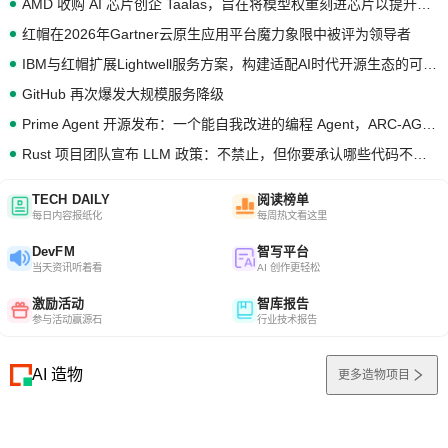
AMD 收购 AI 芯片创企 Taalas，旨在将模型权重刻进芯片以提升推理性能
红帽在2026年Gartner云原生应用平台魔力象限中被评为领导者
IBM与红帽扩展Lightwell服务方案，构建适配AI时代开源生态的可信基础设施
GitHub 再次爆发大规模服务降级
Prime Agent 开源发布：一个能自我改进的编程 Agent，ARC-AGI 3 超越人类专家基线
Rust 项目团队宣布 LLM 政策：不禁止，但你要承认哪些代码不是你写的
TECH DAILY
阅读榜单
每日内容报纸化
每周热文看这里
DevFM
智写平台
当天资讯听着看
AI 创作更轻松
激励活动
智库报告
参与活动赢源石
行业技术报告
AI 造物
更多造物项目