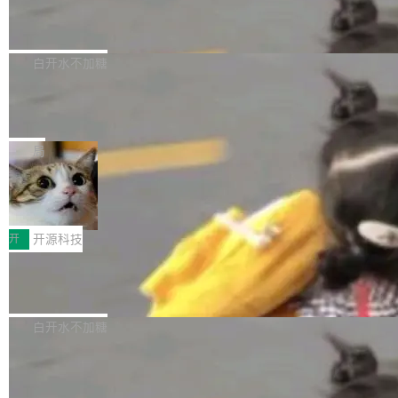
6的终端设备已突破7000万台，注册开发者数量
zen 9000/8000/7000系列处理器，并针对X3D
Dgraph v25.4.0 发布，具有图形后端的
窗口推了又推。好到合进 main 分支的代码，我
已突破 1100 万。随着鸿蒙生态汇聚越来越多的
原生 GraphQL 数据库
处理器特性进行平台级优化。其搭载X3D鸡血模
们自己都没看完。 这事不是个例。GitLab 调研
Dgraph 是一个水平可扩展的分布式 GraphQL
高质量游戏...
式2.0，可根据不同使用场景释放处理器潜力，
过 1528 名开发者，85% 说 AI 把瓶颈从写代码
数据库，有一个图形后端。作为一个原生的 Gra
白开水不加糖
帮助玩家在游戏与高负载应用中获得更充分的性
转移到了审代码。 写代码有人替你干了。但审代
phQL 数据库，它严格控制数据在磁盘上的排列
能表现。 在核心规格方面，B850 AO...
码、把关发版这两道关，还得靠人肉扛。 V5.0
竹知了：一个零依赖的单文件 HTML，
方式，以优化查询性能和吞吐量，减少集群中的
把儿时竹蝉玩具搬进浏览器
想让 AI 一起盯。
磁盘寻道和网络调用。 Dgraph v25.4.0 现已发
竹知了（zhuzhiliao）是那种小时候路边摊上几
布，具体更新内容包括： feat(zero)：Zero 现
块钱的玩意儿——一根小竹签，一个竹筒，一头
局
支持 --security superflag（token=...;whitelist
系着涂了松香的线。甩起来，竹膜震动，发出“哇
=...），与 Alpha 版本的格式一致，并据此对其
30倍效率升级：解锁医学影像数据要素
——哇”的蝉鸣声。实物越来越难找了，有开发者
价值化的真实路径
管理 HTTP 端点进行授权。 <blockquote> <p>
把它做成了 Web 玩具，放在 zhuzhiliao.imsai.c
完成一例腹部CT影像标注，张医生过去需要约1
<span><strong>警告：</strong>&nbsp;Zero
c 上，并在 GitHub 开源。 玩法很简单：按住屏
20个小时。他必须在数百张连续影像上，一笔一
开
开源科技
的 admin ...
幕画圈，或者直接甩手机。页面会实时显示转速
笔勾画边界，一层一层识别肌肉组织。如今，使
（圈/秒），声音来自真实竹知了录音的 1.72 秒
Apache Dubbo-go v3.3.2 正式发布
用东软飞标医学影像标注平台，同样的工作缩短
采样，无缝循环。音频解码失败时，还有一套合
至4小时，效率提升30倍。 这组数字背后，改变
这个版本面向生产环境，重心在内核稳定性。我
成兜底——锯齿波振荡器模拟脉冲，并联带通共
的不只是速度，而是把医学影像转化为AI能力的
们彻底收敛了旧配置体系，扩展了 Triple 协议与
白开水不加糖
振峰模拟竹膜和筒腔共鸣。 技术细节上，物理引
路径真正打通了。 大型医院积累的影像数据规模
泛化调用能力，加强了应用级元数据和服务治
擎是绳系质点模型：重力、弹性绳（只拉不
庞大，但不能直接用于训练模型。器官、病灶和
Calibre 9.12 发布，功能强大的开源电
理，同时集中修了并发安全、资源泄漏和热路径
推）、空气阻力，1/240 秒定步长积...
子书工具
组织边界，必须由专业医生逐层识别、标记和校
性能问题。
Calibre 开源项目是 Calibre 官方出的电子书管