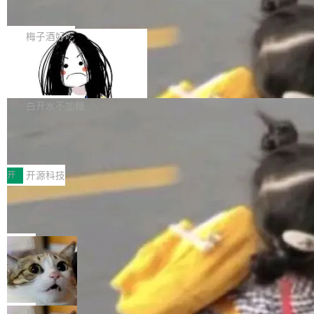
展开启新的篇章。
滞，过去三个月内没有任何条目完成更新，用户
如果你在 Spring Boot 里做过国际化，流程大概
提交的编辑请求也长期处于待处理状态。 Groki
是这样的：配 MessageSource 的 Bean、写 R
梅子酒好吃
pedia 于去年底上线，定位为由人工智能生成内
eloadableResourceBundleMessageSource、
容的百科平台，被马斯克视为传统众包百科网站
Apache Doris 4.1 全面增强 Iceberg：
声明 LocaleResolver、注册 LocaleChangeInt
支持 UPDATE、MERGE INTO 与 Iceb
维基百科的替代方案。Lawfare 调查发现，无论
erceptor…五六步之后才能看到第一行翻译文
Apache Doris 4.1 要补齐的，正是缺失的那一
erg V3
热门页面还是低关注度页面，均未出现近期更
本。 Solon 换了个方式。整个 i18n 模块围绕三
半。在已有查询能力的基础上，Doris 进一步支
白开水不加糖
新，相关问题并非局限于特定领域，而是在不同
个解析器、一个注解、一个工具类展开——没有
持了 UPDATE、DELETE、MERGE INTO 等数
主题和访问量页面中普遍存在。 调查人员最初认
XML、没有拦截器注册、没有样板配置。 资源
Testin XAgent：CIO智能测试落地指南
据修改操作、完整的表结构管理与分区演进，以
为，Grokipedia可能只是限...
文件的约定 把文件放到 resources/i18n/ 下： r
及 rewrite_data_files、expire_snapshots 等日
7月30日，TiD2026质量竞争力大会在北京中关
esources/i18n/messages.properties ...
常维护操作，并完整支持 Iceberg V3 格式。
村国家自主创新示范区会议中心开幕。本届大会
开
开源科技
由中关村智联软件服务业质量创新联盟主办，以
让非法状态不可表示：一篇关于 ADT
“智构可信·质创未来——AI原生时代的质量新范
的帖子在 Reddit 火了
式”为主题，直面AI从实验室走向规模化产业落地
有一种东西，一旦用过就回不去了。Alex Fedos
的核心质量命题。会上，《2026智能研发生产力
eev 管它叫"软件设计的基石"。 他说的东西不新
局
工具选型手册》发布，Testin云测的Testin XAge
鲜——代数数据类型（ADT），尤其是和类型
Cloudflare 开源内部企业 AI 平台 Clou
nt智能测试系统入选AI测试领域代表产品。对CI
（sum type）。但他说清楚了一件事：这不是类
dflare OS
O而言，这提示了一个转变：AI测试正在从效率
型系统的学术体操，是日常编码的思维方式。 文
Cloudflare 发布了一个开源项目 Cloudflare O
工具升级为企业的质量基础设施。 CIO面对的新
章从一个简单的例子切入。一个网站的深色主题
S。如果你只看官方博客，你会觉得这是又一
局