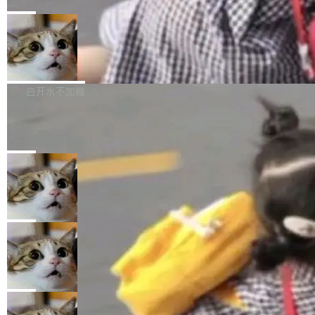
C版的产品，搭载“人机双写”重磅功能——你写
全球知名开源多媒体框架 FFmpeg 今天正式发
给 OpenAI 总法律顾问 Che Chang 发了封邮
你的，AI写AI的，同屏协作互不干扰。一句话让
布了 9.0 版本。这个版本除了带来新一代音视频
局
件，附了一封长信，要求 OpenAI 配合调查前苹
AI帮你干活，现在开启全新体验！ 温馨提示：
处理能力和硬件加速支持之外，还有一个特殊之
果员工带走机密信...
体验WorkBuddy鸿蒙PC版前，请将 HUAWEI M
亚马逊成本失控：AI 写代码烧掉 1215
处：FFmpeg 9.0 的代号是“Lei”。 这个名字，
万元，超预算 860%
atePad Edge 升级至 HarmonyOS 6.1.0.135S
来自中国开发者雷霄骅（Lei Xiaohua）。 对于
外媒近日曝光了亚马逊的多份内部报告显示，AI
P9 patch03及以上版本。 *升级路径：设置 > 搜
很多中国音视频开发者而言，这个名字并不陌
导致公司在多个项目上超支。《金融时报》报道
白开水不加糖
索“软件更新” > 检查更新，即可搜索新版本，下
生。十年前，他通过大量中文技术文章、源码分
称，仅一个项目的成本超支就高达 180 万美元
载安装完成升级即可。 没有...
析和开源示例，让一代开发者第一次真正理解 F
Hugging Face CEO 发声：中国正在开
（约合人民币 1215 万元）。 具体来说，一名工
源模型上碾压我们
Fmpeg，也成为很多人进入音视频开发领域的
程师借助 Anthropic 旗下 Claude Sonnet 模型
"他们正在开源模型上碾压我们。" Hugging Fac
“启蒙老师”。 而今年，恰好是雷霄骅离世十周
编写程序，目标是完成电商平台作者信息与商品
e CEO Clément Delangue 在 CNBC 的采访里
局
年。FFmpeg 社区最终选择用一个大版本的名
列表的数据匹配 —— 一项常规的数据处理任
没有拐弯抹角。他说中国正在赢得 AI 竞赛，而
字，留下了这份纪念。 雷霄骅曾是中国传媒大学
务，最终却产生了 180 万美元的账单，实际支出
当 AI agent 把源码变成了最好的扩展系
且按目前的速度，中国 AI 工具预计在今年底或
数字电视技术方向的博士生，长期从事视频、音
统，开发者工具必须开源
超出原定预算 860%。 更令人意外的是，该项目
2027 年就能追上美国前沿实验室的水平。 Dela
五年前，David Crawshaw 问过很多软件工程师
频技...
最终并未成功落地，而高额算力消耗持续运行长
ngue 把原因归结为一件事：开放协作。中国的
一个问题：你写过什么给自己用的程序？答案几
局
达 5 个月，公司直到财务对账时才察觉异常。这
AI 开发者在一个共享和协作的生态里加速迭代，
乎都是没有。工程师们整天用别人写的程序写程
意味着一个无人看管的 AI 程序，在近半年时间
而美国模型厂商在"闭门造车"。他的原话是 "buil
DeepSeek Harness 宣布内测邀请，全
序给别人用。偶尔有人自己写个博客系统、智能
里日夜不停地"烧钱"。 复盘显示，...
网最大规模开源 Agent 路演现场诞生
ding in silos"——各自为战，互不通气。 这个判
家居控制、家庭实验室，都算稀奇事。 Crawsh
一条内测招募帖，发出去的时候大概没人想到它
断从他嘴里说出来分量不同。Hugging Face 是
aw 是 Shelley 的作者，一个开源 AI coding age
会变成一场开源 Agent 生态的路演。 8月1日，
局
全球最大的开源 AI 平台，上面跑着上百万个模
nt。他最近在博客上写了一篇文章，核心论点很
DeepSeek Harness 团队负责人崔添翼（tiany