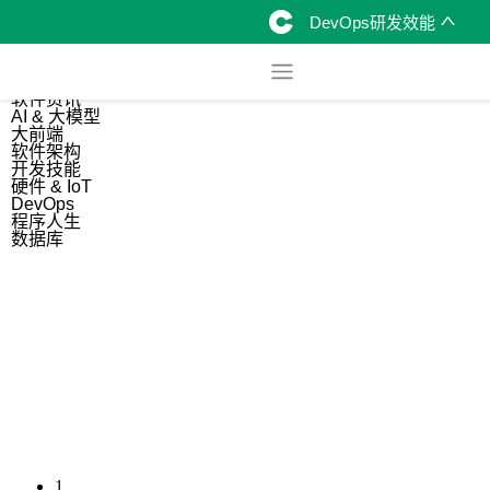
DevOps研发效能
综合
开源资讯
软件资讯
AI & 大模型
大前端
软件架构
开发技能
硬件 & IoT
DevOps
程序人生
数据库
1