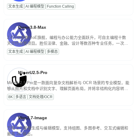
高并发、轻量化任务，适合日常对话、内容创作、基础 RAG、批量
文本生成
AI 编程模型
Function Calling
文案处理等普惠刚需场景。
Qwen3.8-Max
2.4万亿参数MoE旗舰，编程与办公能力全面跃升，可自主编程十数
天交付完整项目。胜任法律、金融、设计等数百种专业任务，一次对
话端到端交付生产级成果。原生视觉理解贯穿规划、执行与验证全流
文本生成
AI 编程模型
多模态
程，支持超长文档与长视频的深度语义解析。长程任务中自主规划与
闭环迭代，持续进化。
MinerU2.5-Pro
MinerU2.5-Pro是一款面向复杂文档解析与 OCR 场景的专业模型，能
够从图片和文档中识别文字、理解页面布局，并将非结构化内容转换
为便于存储、检索和二次处理的结构化结果。
8K
多语言
文档处理/OCR
Wan2.7-Image
万相 2.7 图像生成与编辑模型，支持组图、多图参考、交互式编辑和
最高 2K 输出。