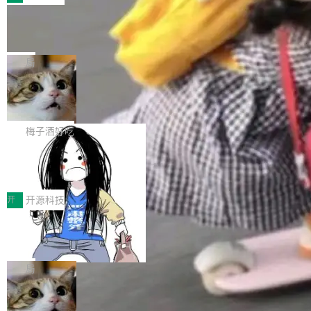
件。 腾讯网平团队在UCL-MPComm中实现了一
型或企业内部部署模型提升研发效率。但随着 AI
各领域的应用成果，覆盖技术底座、行业赋能、
个独立于业务线程的全局通信引擎（Engine），
Coding 从个人辅助工具逐步走向团队级、组织
Jeff Dean 离开 Google：一个时代的结
产品应用、支撑保障、专题等五大方向。深信服
并实...
束，一个实验室的开始
级应用，企业在规模化落地过程中，对安全性、
AI算力网关（AI创新平台）成功入选！ 随着各行
Google 员工编号 20。MapReduce 作者之一。
可控性和代码质量提出了更高要求。 首先是数据
各业的Agent走向规模化建设，算力构成形态逐
Bigtable 作者之一。TensorFlow 的作者之一。
局
安全与合规要求。对于大多数普通研发场景，公
渐丰富，用户关注的重点也在发生变化：不只是
Gemini 的架构师。Google 首席科学家。 Jeff D
有云模型能够满足快速试用和效率提升的需求。
让AI用起来，还要进一步看清混合算力时代下，
🔥 SolonCode v2026.8.4 发布：界面
ean 在 Google 工作了 27 年后，宣布离职。 他
但对于金融、能源、医疗等对数据安全要求较...
字体可调、22 种语言、记忆搜索增强
Token花在哪里、算力是否被充分利用，以及持
不是一个人走。一同离开的还有 Sanjay Ghema
打开终端就能上岗的全中文编码智能体，这一轮
续增长的AI成本该如何优化。 深信服AI算力网关
wat（Google 员工编号 23，Jeff Dean 二十多
把「看得清、用母语、记得住」三件事一次补
梅子酒好吃
正是围绕这些实际问题，从Token治理和成本治
年的编程搭档，MapReduce 和 Bigtable 的共同
齐。 SolonCode 是什么 SolonCode 是杭州无
理两个方面，让用户的每一份算力都看得清、管
作者）、Quoc Le（Google 大脑核心成员，Se
让“代码语义理解”深度释放AI Coding
耳科技研发的企业级终端编码智能体——一位全
得住、用得稳、省得下、更安全！ 一、从现在开
价值潜能：华为云码道（CodeArts）
q2Seq 和 DocAI 的共同发明人）以及 Oriol Vin
中文驱动的数字员工，自主理解需求、规划步
一、代码仓深度理解技术的作用与价值 在软件工
始，Token使用一目...
代码仓技术解析
yals（Gemini 联合负责人，AlphaSta...
骤、编写代码。不挑模型、不挑平台，curl 一行
程实践中，代码仓是企业核心知识资产的主要载
开
开源科技
装完即用。 开源地址：Gitee · GitCode · GitHu
体。企业级代码仓库通常包含数十万乃至数百万
b 安装 支持 Java 8+（8~26）、macOS / Linu
一条“删库”命令跑 17 小时，算法工程
个文件，其规模远超单次模型调用可承载的上下
师删光 89TB 数据只为干私活
x / Windows / Harmony PC。 # macOS / Linu
文窗口。随着项目规模的持续扩张与代码历史的
最高人民检察院8月4日公布了一起案件：北京一
x / Harmony PC curl -fsSL https://solon.noea
不断累积，代码仓中的模块关系、接口契约、业
名90后算法工程师王某，为了给自己接的私活腾
局
r.org/solon...
务逻辑等关键信息往往分散于数十乃至数百个文
服务器空间，删光了公司AI游戏部门的全部核心
件之中，形成高度复杂的知识关联网络。传统的
Cloudflare 分享推理优化实践：KV ca
数据。 王某2024年1月入职东城区某科技公司AI