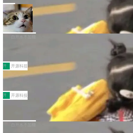
一在人才争夺战中失血的公司。六月，Google
er HE-AAC 960 解码 (DAB+) transpose_cuda
Code 在 X 上发帖：「DeepSeek Flash did 8T
局
连失两员大将：Noam Shazeer 去了 Op...
filter 添加 AMF Frame Rate Converter (vf_frc
tokens on August 1st. 5T of free usage + 3T
_amf) filter SMPTE 2094-50 元数据支持和直
NetBSD 11.0 正式发布
on OpenCode Go.」79.8 万次浏览，连带着 #
通 ProRes RAW VideoToolbox 硬件加速器 AP
DeepSeek一天消耗了8万亿# 上了微博热搜——
NetBSD 11.0 现已正式发布，这是 NetBSD 操
V ...
注意这是 OpenCode 一家的消耗。 OpenCode
作系统的第十八个主要版本。 自 NetBSD 10.1
白开水不加糖
是 Anomaly 出品的 AI 编程工具，套餐 10 美元/
以来的变化 更新亮点： 新增对 RISC-V 处理器
月。用户交了 10 美元，就能用 DeepSeek Flas
2026 ChinaJoy鸿蒙游戏增长臻享会举
架构的支持。NetBSD 11.0 是首个支持 64 位 R
办，鲸鸿动能系统呈现游戏行业解决方
h 随便写代码，按网友说法：「怎么使劲用也用
ISC-V 平台的稳定版本，涵盖一系列基于 StarFi
8月1日，2026 ChinaJoy期间，鸿蒙游戏增长臻
案
不完。」5T 来自免费额度，3T 来自 Go...
ve JH71XX 的设备，例如 VisionFive 2、PINE
享会在上海举办。鸿蒙生态的全场景智慧营销平
开
开源科技
64 STAR64，以及 QEMU。 增强了对 POSIX.1
台鲸鸿动能协同华为游戏中心，面向游戏行业开
-2024 和 C23 编程接口标准的兼容性。 compat
技嘉X3D系列再添新成员 B850 AORU
发者及生态伙伴，系统呈现了平台在游戏领域的
S ELITE X3D主板强化性能体验
_linux(8) 增强了对 Linux 系统调用的支持，包
完整能力版图——从IAP高价值用户的全周期经
面向AMD Ryzen X3D处理器玩家，技嘉X3D系
括 epoll（围绕 kqueue 实现）、POSIX 消息队
营、到IAA游戏的“买变一体”正循环、再到联运与
列主板阵容迎来新成员——B850 AORUS ELITE
开
开源科技
列、...
广告协同的全链路经营闭环，以及面向全球市场
X3D。作为面向主流高性能平台打造的全新主板
的出海增长布局。 华为终端云业务商业化销售负
Zadig v5.0 发布：AI 发布专员与 AI 审
产品，B850 AORUS ELITE X3D延续技嘉在X3
查专员上线
责人在开场致辞中表示，游戏开发者的核心诉求
D平台优化上的技术积累，旨在为游戏玩家带来
我们团队这几天最大的卡点不是 AI 写得不够
已不再是“多一个投放渠道”，而是一套能够持续
更稳定、更高效的装机选择。 B850 AORUS ELI
好，是 AI 写得太好了。 好到审查排期从两天的
白开水不加糖
驱动增长的体系。截至目前，搭载HarmonyOS
TE X3D基于AMD AM5平台打造，支持AMD Ry
活儿拖成了五天。PR 一堆起来没人敢合，发布