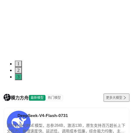
1
2
3
模力方舟
最新模型
热门模型
更多大模型
DeepSeek-V4-Flash-0731
高效轻量化MoE模型，总参284B，激活13B，原生支持百万超长上下
文能力。推理速度快、延迟低、调用成本低廉，综合能力均衡，主打