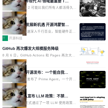
业化营销服务的需求从未如此迫切。 但市场扩容
xAI 前工程师评现代 AI 领域最重要 Top
n 这条推文引发了广泛讨论。他不是在说风凉
巧机身有效提升市面主流标准A...
3 开源项目
的同时,服务商的竞争逻辑正在改变。2026年Top
话，他是说出了一个圈内人尽皆知但很少公开捅
Flash Attention 2 可能比我们所有人都活得久。
Agency年度合辑的观察指出,“产品”这个离消费
破的事实。 Jordan 随后补充了一句软化声明：
这句话不是来自某个技术博客，而是出自 Hieu
局
者最近的载体,在整个品牌营销层面的权重显著变
「我不认为这些会议上大部分论文都在过度宣传
Pham 的一条推文。Hieu Pham 是谁？他是 xAI
高了。全域营销服务商的竞争正在从规模转向深
或造假。问题是，作为读者，如果你筛选出那些
共商智能硬件发展新机遇 开源鸿蒙智能
的早期工程师之一，在 Grok 训练基础设施团队
度,案例厚度、全域覆盖、多线协同...
硬件开发者日杭州站即将举行
看起来最令人兴奋的论文，那它们大部分都是过
工作过。近日他在 X 上发了一条帖子，列出了他
随着万物智联加速深入千行百业，智能硬件正从
度宣传的。」 这才是真正的痛点。不是所有论文
认为现代 AI 领域最重要的三个开源项目。 第一
单点设备迈向智能化、网联化、协同化发展。作
开
开源科技
都有问题，是最吸引眼球的那批论文最有问题。
个名字毫无悬念：Flash Attention 2。 Hieu 的
为面向全场景、跨终端的分布式操作系统，开源
他引用的帖子来自 Mathew Shen，一位 ICLR 2
理由很具体。FA 系列不需要解释，但 FA2 是他
GitHub 再次爆发大规模服务降级
鸿蒙通过统一技术底座和分布式能力，为不同类
026 的读者：「看了篇 ...
认为最重要的一个——复杂度恰到好处，刚好能
型智能设备的开发、连接与互联提供关键支撑，
8 月 6 日，GitHub Actions 和 Pages 再次大规
驱动你去学 CuTe，但还没被那些"邪恶的" Hopp
也为产业链企业探索产品创新与商业增长打开新
模服务降级，Actions 完全不可用超过 5 小时，
局
er++ 优化所淹没，足够容易修改和适配。 更关
的空间。 8月14日，开源鸿蒙智能硬件开发者日
webhook 停发，连自托管 runner 也因调度层故
键的是 FA2 的持久性...
（OHDD：OpenHarmony Hardware Develope
Prime Agent 开源发布：一个能自我改
障无法工作。Pages、Copilot code review、C
进的编程 Agent，ARC-AGI 3 超越人类
r Day）将在杭州启航。活动面向智能硬件产业
opilot coding agent 全部受影响。从检测到完全
Prime Intellect 发布了 Prime Agent，一个开源
专家基线
链企业和开发者，邀请行业专家与资深技术顾
恢复，大约 12 小时。 这是 2026 年 8 月的第六
的编程 Agent Harness，核心设计围绕两个抽
局
问，围绕开源鸿蒙技术能力、设备适配、芯片适
起事故，其中四起与 AI/Copilot 服务相关。 Git
象：Recursive Language Model（RLM）和 C
配、功耗与稳定性调优、兼容性测评及统一互联
Rust 项目团队宣布 LLM 政策：不禁
Hub 员工 kdaigle 在 HN 讨论中贴出了一组数
ontinual Harness。在 ARC-AGI 3 基准测试
等内容展开系统讲解和实战交流，帮助企业进一
止，但你要承认哪些代码不是你写的
据：2025 年全年 10 亿次 commit。现在，每周
上，Prime Agent + Opus 5 的组合达到了 95.
Rust 语言项目正式通过了一项 LLM 使用政策，
步了解开源鸿蒙在智能...
2.75 亿次，全年预计 140 亿次。GitHub...