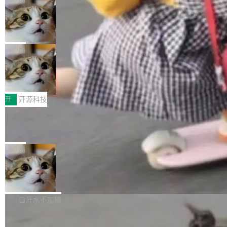
现实 过去两年，CIO们的焦虑清单上多了两项：
设置，如果用布尔值 + 可空字段来表示——bool
个"AI 知识库 + 聊天机器人"——每个大厂都在
一是如何让大模型和智能体应用安全地从PoC走
ean 表示是否可切换，nullable 的默认模式、浅
Deno 团队开源 Celld，可自托管的分
做，没什么新鲜的。 但 Kenton Varda 在 Twitte
向生产，二是如何让测试团队跟得上AI应用...
布式 Durable Objects
色方案、深色方案——会产生大量无意义的组
r 上把事情说清楚了： 今天我们发布了 Cloudfla
Ryan Dahl 领导的 Deno 团队推出了最新开源项
合。方案缺了、配置冲突了、全 null 了。要知道
re OS，一个带连接器的聊天机器人，跟其他所
目 Celld，一个能在自己机器上运行 Cloudflare
局
哪些组合有效，作者说，你得靠"文档、校验、或
有科技公司做的一样。只不过，实际上它不一
Workers 和 Durable Objects 的守护进程。 设
者部落知识"。 换个写法。Rust 的 enum，两个
样。这是 Sandstorm.io 的重制版，我十年前的
鲁大师7月新机性能/流畅/AI榜：vivo夺
计思路很直接：每个对象是一个独立的 SQLite
变体：Switchable...
性能、流畅双第一，三星Galaxy Z系列
那个创业公司。不同的是，这次它构建在 Cloudf
数据库，按名称寻址，复制到你自己的 S3 兼容
2026年7月的手机市场，由于存储等硬件成本暴
新折叠缺席
lare Workers 上——我花了九年时间搭建的平台
存储库里。节点之间只通过这个存储库协调——
增，手机厂商的日子也不好过啊，新机速度明显
开
开源科技
——并且深度集成了 AI。这基本上是我十年秘密
没有控制平面，没有共识协议。每个对象自带一
放缓，因此硝烟味淡了许多。新机参数规格除开
计划的顶峰。 十年前，Ken...
个小型数据库，应用天然按分片构建，单个数据
Zed 推出 DeltaDB，一个记录 commit
高价的三星折叠（三星Galaxy Z Fold8 Ultra / Z
之间所有操作的版本控制系统
库的竞争和爆炸半径问题在设计层面就被消除
Fold8 / Z Flip8）外，其余要么是中低端机器，
Zed 编辑器团队发布了新项目——DeltaDB，一
了。 闲置的 cell 会休眠到几乎不占资源。当 cel
例如iQOO Z11i、REDMI Note 17、REDMI No
个在 git commit 之间记录每一次编辑操作的版
局
l 迁移或唤醒时，新宿主从 S3 恢复 SQLite 数据
te 17 Pro、OPPO K15，要么是vivo X300 E这
本控制系统。目前处于 Early Access 阶段。 De
库继续执行。存储库是持久化的唯一真相...
样的次旗舰。 Galaxy Z Fold8 Ultra / Z Fold8 /
SpaceXAI 单季资本开支达 183 亿美元
ltaDB 的核心思路直接写在 landing page 最显
Z Flip8三款折叠屏新机均在7月22日发布，且全
眼的位置：「Software is made between com
根据风险投资人Tomer Tunguz 博客（VC 分
部搭载骁龙8 Elite Gen5 for Galaxy，它们本该
mits」——软件是在 commit 之间写出来的。git
析）披露的最新分析与第二季度业绩报告，Spac
白开水不加糖
是7月性...
只记录了你提交的最终状态，但真正的工作过程
eXAI在上个季度的总资本支出飙升至183.7亿美
——打字、删改、试错、agent 对话——都在 co
Meta 发布终端编程 Agent“Muse Cod
元。其中，绝大部分资金被直接用于 AI 领域，