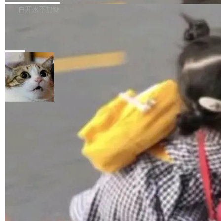
正，才能成为机器能理解的高质量数据。医学影
理工具。它可以查看，转换，编辑和分类所有主
白开水不加糖
像AI落地最昂贵的环节，不是算法，是专业医生
流格式的电子书。Calibre 是个跨平台软件，可
的时间。 张医生是某三甲医院放射科副主任医
SwiftUI 问世七年了，为什么开发者还
以在 Linux、Windows 和 macOS 上运行。 Cal
师，牵头一项腹部肌肉影像课题。他需要在数百
在骂它？
ibre 9.12 现已正式发布，此次更新内容如下：
Yakov Manshin 发了一期长达 40 分钟的 YouT
张CT影像上完成像素级精细分割，让系统"...
新功能 macOS：在 Connect/Share 按钮中添加
ube 视频，标题是"SwiftUI 七年后：一个平庸的
局
通过 AirDop 共享书籍的功能 Content server：
故事"。视频核心观点很简单：SwiftUI 发布七年
支持可向服务器后端添加新端点的插件 Edit boo
了，仍然像一个永久公测版。 Manshin 从数据
k：Compress images：添加将 GIF 图像转换为
流、布局系统、API 稳定性、性能、跨平台五个
加载更多
JPEG/WebP 的选项 ToC Editor：添加一个按
维度逐一批判了 SwiftUI。最让人印象深刻的一
钮，用于对目录中的条目进...
个论据是：苹果官方的 SwiftUI 教程项目 Land
marks，用最新 Xcode 在最新 macOS 上构建
运行，出来的效果是坏的——侧边栏按钮大小不
一，界面错位。他说这个问题"两年前就发现了，
至今没变"。 数据流方面，Manshin 指出 SwiftU
I 的属性包装器演进史...