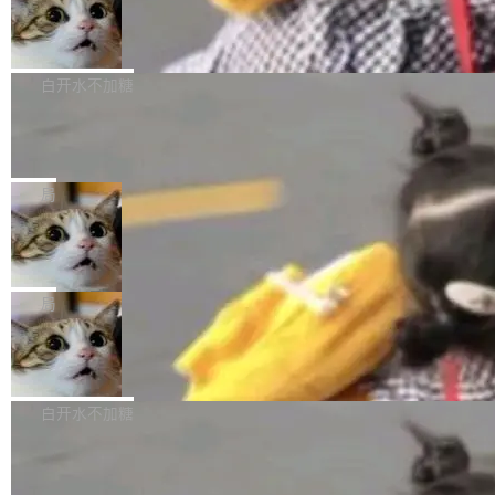
型。谁在开源赛道上领先，...
简单：开发者工具必须开源。 理由不是传统的自
商汤 SenseNova U1.5-Lite-Preview
i）在 X 上发帖： 「如果你是 Agent Harness 相
开源
由软件情怀，而是一个跟 AI agent 直接相关的
关开源项目的开发者，希望参加 DeepSeek Har
商汤科技宣布面向社区开源轻量级统一多模态模
技术判断。 两行 prompt 就能个性化任何软件 C
ness 的内测，可以回复或私信联系我。请附上
型的预览版本 SenseNova U1.5-Lite-Preview。
白开水不加糖
rawshaw 给出了两个 prompt。 第一个： "下载
GitHub id 以及开源代表作。」 DeepSeek 曾在
公告称，SenseNova U1.5-Lite-Preview并非简
某个软件的源码，在本地构建。修改 agent ...
官方招聘信息中写过一条简洁有力的公式：Mod
Ubuntu 将核心系统包从 deb 转成了 s
单的模型规模升级，而是基于 SenseNova U1
nap
el + Harness = Agent。模型负责理解和推理，
的一次系统性迭代，不仅在同一架构中贯通视觉
Ubuntu 正在把又一个核心系统包从 deb 转为 s
Harness 负责把能力落到真实环境中——调用工
理解、推理、生成与编辑，还仅以 8B-MoT 的轻
nap。这次是 hwctl——一个用来检查 Ubuntu
局
具、读写文件、管理上下文、处理错误、完成闭
量大小，将能力推进到4K、更精细的真实质感、
硬件认证状态的命令行工具。 Canonical 工程师
环。崔添翼招人的标...
更复杂的视觉控制和可持续迭代编辑。 相比 U
Dario Amodei 担心新人来 Anthropic
Alan Griffiths 在邮件列表中说得很直白：「hwc
只为金钱，不为使命
1，U1.5-Lite-Preview 在以下方向上带来了显著
tl 是一个 Ubuntu 专有的包，它和它的依赖项都
顶级 AI 研究员在两家公司之间来回跳，中间只
提升： 原生支持4K图像生成； 更精细的局部纹
是 Ubuntu 专有的，不会用在其他发行版上。」
隔了几天。 Lilian Weng 上周刚宣布因健康原因
局
理、细节与真实世界质感； 更准确的中英文文字
所以 deb 版本的受众实际上为零。既然只有 Ub
离开 Thinking Machines Lab，说自己作为联合
生成与复杂版式组织； 更稳定的图...
untu 用户在用，那用 snap 打包就没什么可纠结
FFmpeg 9.0 发布
创始人的角色「太累了」。几天后，The Inform
的。 从 deb 到 snap 的迁移路径 hwctl 是 rust-
ation 就曝出她将重回 OpenAI，负责递归自我
FFmpeg 9.0 现已发布，包含多项改进。官方更
hwlib 硬件 API 库的一部分，命令行工具负责查
改进方向的研究。她是 Thinking Machines 过
新日志列出的 9.0 版本主要更新内容如下： 扩
白开水不加糖
询 Ubuntu 的硬件认证数据库。...
去一年内第四个离开的联合创始人。 这家由前
展 AMF 色彩转换器 (vf_vpp_amf) 的 HDR 功能
OpenAI CTO Mira Murati 创立的公司，连创始
DeepSeek V4 Flash 单日消耗 8 万亿 t
MP4 muxer 中支持 LCEVC 音轨复用 Playdate
okens 登顶热搜
团队都留不住。 但 Thinking Machines 不是唯
视频编码器和多路复用器 添加 v360_vulkan filt
8 万亿 tokens。一天。一家公司的消耗。 Open