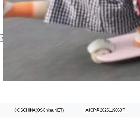
©OSCHINA(OSChina.NET)
京ICP备2025119063号