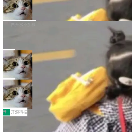
通过拉取过去一年内（从 PG 18 Beta1 时间点
和休闲娱乐竞争时间。" 这是 libexpat 维护者 S
的图像元素不在同一个子树中，则它们将不再关
至今）的所有 commit，同样交由 AI 分析提炼。
Firefox 153.0.3 发布
ebastian Pipping 写在博客里的话。8 月 4 日，
联 加...
经过人工复核，准确度令人满意。这一方法也为
他宣布了一个新消息：从 2026 年 8 月 1 日起，
Firefox 153.0.3 现已发布，具体更新内容如
社区爱好者提供了高效跟踪新版本的思路。
他可以全职维护 libexpat 了，最长 6 个月。发
下： New Smart Window 包含多项增强功能：
白开水不加糖
工资的是慕尼黑市政府。 libexpat 是一个 C99
<ul> <li>现在建议列表会显示更多结果，方便用
编写的流式 XML 解析器，MIT 许可证。和 libx
Cloudflare Computer 开源：你的 Age
户查找历史记录和切换到已打开的标签页。（<a
nt 需要一台电脑，而不是一个容器
ml2 一样，它是世界上使用最广泛的 XML 解析
href="https://bugzilla.mozilla.org/show_bug.c
Cloudflare 开源了名为 @cloudflare/computer
库之一。你的操作系统、浏览器、无数的基础设
gi?id=2019042">Bug&nbsp;2019042</a>）</l
的 npm 包。项目的核心论点是：容器不适合 Ag
局
施软件，很可能都在用它。而过去十年，维护它
i> <li>现在，助手可以直接使用 Exa 的网络搜索
ent 计算。真正适合的，是 Isolate。 Cloudflare
的人一直在用业余...
结果回答问题，而无需将问题转交给搜索引擎。
OpenAI 公开邮件和聊天记录回应苹果
工程师在这件事上没什么可谦虚的——他们用 W
诉讼，称“Apple is getting this wron
（<a href="https://bugzilla.mozilla.org/show_
orkers 跑了十年 Isolate。用 CEO Matthew Pri
上个月，苹果一纸诉状把 OpenAI 告上法庭，指
g”
bug.cgi?id=204...
nce 的话说：「我们一生都在用 Isolate 运行代
控其挖角苹果前员工并窃取商业秘密。苹果的诉
局
码，而 AI Agent 不需要容器，它们需要的是 Iso
状把 OpenAI 描述成一个系统性地从前东家挖
late。」 容器为什么不合适 容器的问题在于启动
HUAWEI MatePad Edge上架WorkBu
人、套取机密信息的对手。 OpenAI 没发律师
ddy鸿蒙PC版，说话就能干活的AI办公
和销毁都太重了。一个 Agent 要执行的任务可能
函，也没选择庭外沉默。它在官网贴了一篇博
全能AI工作台WorkBuddy鸿蒙PC版上架HUAWE
搭子
只需要几毫秒的 CPU 时间，但容器从冷启动到
文，标题只有六个字：Apple is getting this wro
I MatePad Edge应用市场，直接下载即可使
开
开源科技
就绪要花数秒。如果未来有十...
ng。 然后，它把邮件往来和 iMessage 聊天记
用，与鸿蒙电脑上的体验一致。值得一提的是，
录全贴了出来。 他发错人了 苹果外部律师 Gabr
FFmpeg 9.0 发布：代号“Lei”，以此纪
这是目前市面上唯一支持平板接入WorkBuddy P
念中国开发者雷霄骅
iel Gross 来自 Weil 律所，2 月 23 日下午 5:53