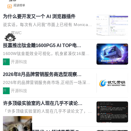
阅读榜单
为什么要开发又一个 AI 浏览器插件
说实话，每次有人问我"市面上已经有 Monica、
Sider、Copilot for Chrome 这些 AI 浏览器插件
席WC
了，你为什么还要再做一个"，我都觉得这个问题
技嘉推出钛金雕1600PG5 AI TOP电
问得好。 因为我自己也是从用户变成开发者的。
源：为发烧级主机与本地AI算力打造旗
现有产品的天花板 我用过不少 AI 浏览器插件。
1600W钛金能效全可视化，机身紧凑仅16厘米
舰供电方案
刚开始觉得都挺好——选中一段文字，弹出解
继2026台北电脑展首度亮相后，技嘉科技近日正
开
开源科技
释；写邮件时帮你润色；看英文网页给你翻译摘
式发布钛金雕1600PG5 AI TOP电源。这款高端
要。但用久了你会发现，它们本质上都是同一类
2026年8月品牌营销服务商选型观察：
电源专为发烧级DIY主机与本地AI算力平台打
从流量思维到品牌资产思维的范式转移
东西：一个带网页上下文的聊天框。 它们能读取
造，整机长度仅16厘米，提供1600W额定功率
2026年的品牌营销服务商市场,正经历一场深刻
页面的文本，然后把文本丢给大模型，再返回一
与80PLUS钛金能效；支持ATX 3.1与PCIe 5.1
的价值重构。全球全案品牌代理机构市场从2025
开
开源科技
段回答。仅此而已。 这当然有用，但总觉得差点
规范，结合服务器级元件、完善供电线材与内置
年的83.1亿美元增长至2026年的86.6亿美元,年
意思。比如我在一个后台管理系统里，需要填50
实时LCD监控屏，可充分满足当下高阶PC主机
许多顶级实验室的人现在几乎不读论文
复合增长率达5.44%,预计2032年将突破120亿美
个表单字段，每个字段还有联动逻辑；比如我
了
的严苛使用需求。 澎湃功率，紧凑机身 钛金雕1
元。数字广告与公共关系相关服务市场更是从20
「许多顶级实验室的人现在几乎不读论文了，而
想...
600PG5 AI TOP具备强悍输出功率，同时实现
25年的8463亿美元扩张至2026年的8763亿美
且他们认为 ICLR/ICML/NeurIPS 充斥着大量过
局
机身尺寸大幅精简。整机长度仅16厘米，属于同
元。数字的背后是一个清晰的事实——品牌对专
度宣传和欺诈。」 OpenAI 研究员 Keller Jorda
功率段机身尺寸十分紧凑的1600W电源产品。小