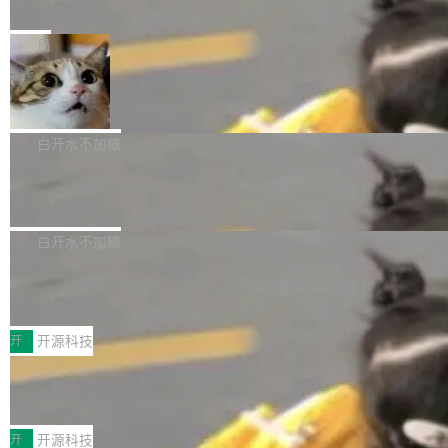
e” 和 Muse Spark 1.2 模型
mmit 之间的空隙里丢失了。 DeltaDB 要做的就
金额高达158.3亿美元，这一单项投入已经逼近
Meta 今天发布了两款 AI 产品：Muse Code，
是把这段空隙补上。 回退到任何一次编辑：Delt
微软同期总资本开支的四成。 与亚马逊、Alpha
一个在终端里运行的编程 agent；Muse Spark
局
aDB 捕获 commit 之间的每一次操作，...
bet、微软以及 Meta 等传统科技巨头相比，Spa
1.2，驱动这个 agent 的新模型。一句话概括：
ceXAI的资金消耗速度尤为引人瞩目。然而，支
美团开源 LoHoSearch，用知识图谱校
你可以用 curl -fsSL https://dev.meta.ai/install.
准 AI 能力认知
撑庞大支出的资金来源却呈现出截然不同的面
sh | bash 安装一个能在大项目里自动规划、写
机器出题的前提，是让机器拥有全局视野。整个
貌。数据显示，微软和 Meta 主要依托充沛的经
代码、验证结果的 AI 终端工具。 据介绍，Muse
构建流程可以分为四个环节：建图 → 控制难度
白开水不加糖
营现金流来覆盖资本开支，其资本支出覆盖率分
Code 是 Meta 的编程 agent 产品。它和市场上
→ 质量把关 → 数据概览。
别达到155% 和106%;而SpaceXAI的经营现金
腾讯开源 UCL-MPComm 通信库
已有的终端编程 agent 在设计理念上有几个明显
流仅能覆盖资本开支的12...
的差异点。 异步后台 agent：Muse Code 有一
腾讯网平团队宣布开源了 UCL-MPComm 通信
个主 agent 循环，外加一组后台 agent。这些后
库，并将作为transport接入Mooncake TENT。
白开水不加糖
台 agent...
该通信库针对AI Memory池化场景的数据传输需
CoStrict入选工信部2025人工智能应用
求进行了深度优化，能够实现数据中心内大规模
典型案例
计算节点间多种内存类型的高性能通信。 UCL-
近日，工信部科技司公示《2025人工智能应用典
MPComm将作为一种传输引擎接入Mooncake T
型案例入选名单》，深信服“面向企业研发场景的
开
开源科技
ENT，实现零拷贝传输性能提升30%、非零拷贝
开源 AI 编程平台 CoStrict 应用”凭借卓越的技术
传输性能最高提升5倍。UCL-MPComm底层基
深信服AI算力网关入选工信部人工智能
创新与落地成效成功入选。 全链路私有化部署，
应用典型案例！
于自研UCL-Engine通信引擎，后续腾讯网平将
助力企业AI研发安全落地 当前，越来越多企业已
前不久，工业和信息化部正式发布《2025年人工
持续开源更多基于UCL-Engine的高性能通信组
经开始引入 AI Coding 工具，通过调用公有云模
智能应用典型案例名单》，集中展示人工智能在
开
开源科技