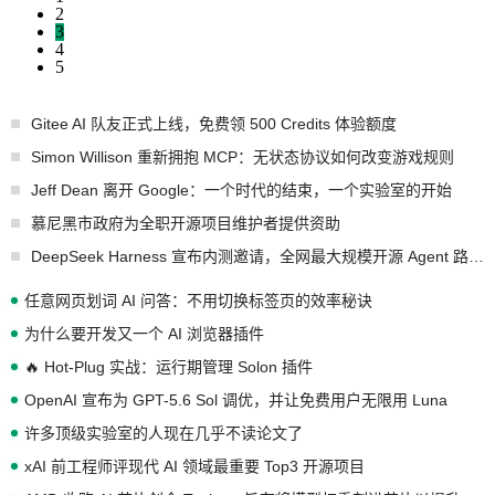
2
3
4
5
Gitee AI 队友正式上线，免费领 500 Credits 体验额度
Simon Willison 重新拥抱 MCP：无状态协议如何改变游戏规则
Jeff Dean 离开 Google：一个时代的结束，一个实验室的开始
慕尼黑市政府为全职开源项目维护者提供资助
DeepSeek Harness 宣布内测邀请，全网最大规模开源 Agent 路演现场诞生
任意网页划词 AI 问答：不用切换标签页的效率秘诀
为什么要开发又一个 AI 浏览器插件
🔥 Hot-Plug 实战：运行期管理 Solon 插件
OpenAI 宣布为 GPT-5.6 Sol 调优，并让免费用户无限用 Luna
许多顶级实验室的人现在几乎不读论文了
xAI 前工程师评现代 AI 领域最重要 Top3 开源项目