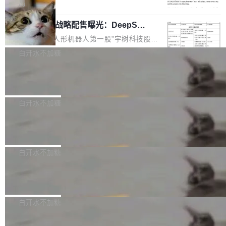
5% RHAE Best@1，超过了 ARC 报告的人类专
覆盖 rust-lang/rust 单一仓库的代码贡献。这不
局
家基线 95.4%。 不是又一个 coding agent 包装
是项目级别的官方立场，目前由五个团队采纳，
宇树科技 IPO 战略配售曝光：DeepSe
器 Prime Agent 的架构和市面上大多数 coding
但它可能是主流开源项目中关于 AI 辅助贡献最
ek 获配 93.3 万股，锁定 36 个月
agent 有本质区别。大多数 agent harness 的设
细致的一份规则。 政策的核心只有一句话：LLM
8月6日晚间，“人形机器人第一股”宇树科技股份
计是基于早期模型的能力—...
可以用来分析、提炼、审阅、建议，但不能用来
有限公司披露IPO发行价格及战略配售结果，杭
白开水不加糖
创作。 具体来说，LLM 生成的代码可以提交，
州深度求索人工智能基础技术研究有限公司（De
但必须满足五个条件：预先安排、非关键、高质
Docker 29.7.2 发布
epSeek）获配93.3399万股，按150.8元/股发行
量、充分测试、充分审查，并且必须披露。LLM
价格计算，认购金额约1.41亿元，股份锁定期为
Docker 29.7.2 现已发布，具体更新内容如下：
不得生成涉及安全性的关键变更，除非作者本身
36个月。 公告显示，本次宇树科技战略配售对
Bug fixes and enhancements 修复多次传递同
白开水不加糖
就是领域专家。即使如此，政策也"强烈不建
象主要包括长期投资机构、与公司业务具有战略
一环境变量时，docker service create和docker
议"这么做。 对于不披露的情况，审核者可以直
合作关系或长期合作愿景的大型企业、科创板保
Apache Fluss 毕业成为顶级项目
service update会发生 panic 的问题。docker/cl
接关闭 PR，无需解释。 政策作者 Jynn Ne...
荐人跟投子公司，以及公司高级管理人员和核心
i#7145 修复了 Docker Engine 29.7.0 中引入的
今年 7 月，Apache Fluss 的毕业提案在 Apach
员工参与设立的专项资产管理计划。其中，Dee
一个回归问题，该问题导致拉取镜像时会拒绝包
e 孵化器项目管理委员会（IPMC）投票中获得
白开水不加糖
pSeek作为与宇树科技具备战略合作关系的企
含绝对 hardlink 目标的镜像（此类镜像由某些镜
全票通过，随后获 Apache 软件基金会董事会批
业，获配股份数量占本次发行数量的2.31%。 除
像构建工具生成）。moby/moby#53305 修复了
马斯克 AI 百科项目 Grokipedia 被曝数
准。今天，Apache 软件基金会正式宣布 Apach
DeepSeek外，腾讯旗下上海启善投资有限公司
月未更新
Docker Engine 29.7.0 中引入的一个回归问
e Fluss 孵化毕业，成为 Apache 顶级项目（TL
埃隆·马斯克推出的AI百科项目 Grokipedia 被曝
获配9...
题，该问题可能导致在旧版 Linux 内核...
P）！这一里程碑不仅标志着 Fluss 迈入新的发
长期停止内容更新，未能实现其作为“AI版维基百
白开水不加糖
展阶段，也将进一步推动流式存储、实时湖仓与
科”替代品的目标。 据 Lawfare 最新调查，自今
AI 数据基础加速融合，为实时数据基础设施的发
Solon I18n：三种解析器，零样板代码
年4月以来，Grokipedia 页面更新功能基本停