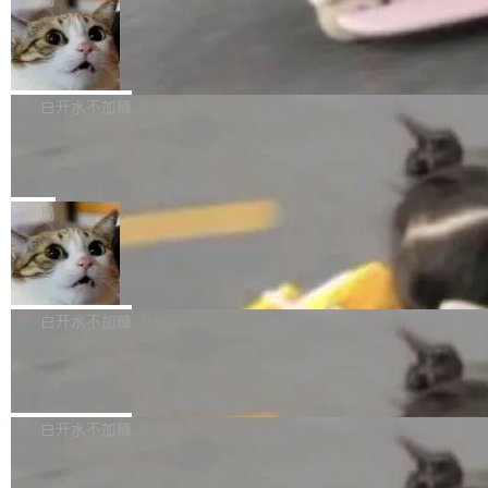
l 迁移或唤醒时，新宿主从 S3 恢复 SQLite 数据
te 17 Pro、OPPO K15，要么是vivo X300 E这
本控制系统。目前处于 Early Access 阶段。 De
库继续执行。存储库是持久化的唯一真相...
样的次旗舰。 Galaxy Z Fold8 Ultra / Z Fold8 /
SpaceXAI 单季资本开支达 183 亿美元
ltaDB 的核心思路直接写在 landing page 最显
Z Flip8三款折叠屏新机均在7月22日发布，且全
眼的位置：「Software is made between com
根据风险投资人Tomer Tunguz 博客（VC 分
部搭载骁龙8 Elite Gen5 for Galaxy，它们本该
mits」——软件是在 commit 之间写出来的。git
析）披露的最新分析与第二季度业绩报告，Spac
白开水不加糖
是7月性...
只记录了你提交的最终状态，但真正的工作过程
eXAI在上个季度的总资本支出飙升至183.7亿美
——打字、删改、试错、agent 对话——都在 co
Meta 发布终端编程 Agent“Muse Cod
元。其中，绝大部分资金被直接用于 AI 领域，
e” 和 Muse Spark 1.2 模型
mmit 之间的空隙里丢失了。 DeltaDB 要做的就
金额高达158.3亿美元，这一单项投入已经逼近
Meta 今天发布了两款 AI 产品：Muse Code，
是把这段空隙补上。 回退到任何一次编辑：Delt
微软同期总资本开支的四成。 与亚马逊、Alpha
一个在终端里运行的编程 agent；Muse Spark
局
aDB 捕获 commit 之间的每一次操作，...
bet、微软以及 Meta 等传统科技巨头相比，Spa
1.2，驱动这个 agent 的新模型。一句话概括：
ceXAI的资金消耗速度尤为引人瞩目。然而，支
美团开源 LoHoSearch，用知识图谱校
你可以用 curl -fsSL https://dev.meta.ai/install.
准 AI 能力认知
撑庞大支出的资金来源却呈现出截然不同的面
sh | bash 安装一个能在大项目里自动规划、写
机器出题的前提，是让机器拥有全局视野。整个
貌。数据显示，微软和 Meta 主要依托充沛的经
代码、验证结果的 AI 终端工具。 据介绍，Muse
构建流程可以分为四个环节：建图 → 控制难度
白开水不加糖
营现金流来覆盖资本开支，其资本支出覆盖率分
Code 是 Meta 的编程 agent 产品。它和市场上
→ 质量把关 → 数据概览。
别达到155% 和106%;而SpaceXAI的经营现金
已有的终端编程 agent 在设计理念上有几个明显
腾讯开源 UCL-MPComm 通信库
流仅能覆盖资本开支的12...
的差异点。 异步后台 agent：Muse Code 有一
腾讯网平团队宣布开源了 UCL-MPComm 通信
个主 agent 循环，外加一组后台 agent。这些后
库，并将作为transport接入Mooncake TENT。
白开水不加糖
台 agent...
该通信库针对AI Memory池化场景的数据传输需
CoStrict入选工信部2025人工智能应用
求进行了深度优化，能够实现数据中心内大规模