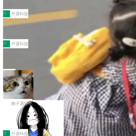
典型案例
计算节点间多种内存类型的高性能通信。 UCL-
近日，工信部科技司公示《2025人工智能应用典
MPComm将作为一种传输引擎接入Mooncake T
型案例入选名单》，深信服“面向企业研发场景的
开
开源科技
ENT，实现零拷贝传输性能提升30%、非零拷贝
开源 AI 编程平台 CoStrict 应用”凭借卓越的技术
传输性能最高提升5倍。UCL-MPComm底层基
深信服AI算力网关入选工信部人工智能
创新与落地成效成功入选。 全链路私有化部署，
应用典型案例！
于自研UCL-Engine通信引擎，后续腾讯网平将
助力企业AI研发安全落地 当前，越来越多企业已
前不久，工业和信息化部正式发布《2025年人工
持续开源更多基于UCL-Engine的高性能通信组
经开始引入 AI Coding 工具，通过调用公有云模
智能应用典型案例名单》，集中展示人工智能在
开
开源科技
件。 腾讯网平团队在UCL-MPComm中实现了一
型或企业内部部署模型提升研发效率。但随着 AI
各领域的应用成果，覆盖技术底座、行业赋能、
个独立于业务线程的全局通信引擎（Engine），
Jeff Dean 离开 Google：一个时代的结
Coding 从个人辅助工具逐步走向团队级、组织
产品应用、支撑保障、专题等五大方向。深信服
并实...
束，一个实验室的开始
级应用，企业在规模化落地过程中，对安全性、
AI算力网关（AI创新平台）成功入选！ 随着各行
Google 员工编号 20。MapReduce 作者之一。
可控性和代码质量提出了更高要求。 首先是数据
各业的Agent走向规模化建设，算力构成形态逐
Bigtable 作者之一。TensorFlow 的作者之一。
局
安全与合规要求。对于大多数普通研发场景，公
渐丰富，用户关注的重点也在发生变化：不只是
Gemini 的架构师。Google 首席科学家。 Jeff D
有云模型能够满足快速试用和效率提升的需求。
🔥 SolonCode v2026.8.4 发布：界面
让AI用起来，还要进一步看清混合算力时代下，
ean 在 Google 工作了 27 年后，宣布离职。 他
但对于金融、能源、医疗等对数据安全要求较...
字体可调、22 种语言、记忆搜索增强
Token花在哪里、算力是否被充分利用，以及持
不是一个人走。一同离开的还有 Sanjay Ghema
打开终端就能上岗的全中文编码智能体，这一轮
续增长的AI成本该如何优化。 深信服AI算力网关
wat（Google 员工编号 23，Jeff Dean 二十多
把「看得清、用母语、记得住」三件事一次补
梅子酒好吃
正是围绕这些实际问题，从Token治理和成本治
年的编程搭档，MapReduce 和 Bigtable 的共同
齐。 SolonCode 是什么 SolonCode 是杭州无
理两个方面，让用户的每一份算力都看得清、管
作者）、Quoc Le（Google 大脑核心成员，Se
让“代码语义理解”深度释放AI Coding
耳科技研发的企业级终端编码智能体——一位全
得住、用得稳、省得下、更安全！ 一、从现在开
价值潜能：华为云码道（CodeArts）
q2Seq 和 DocAI 的共同发明人）以及 Oriol Vin
中文驱动的数字员工，自主理解需求、规划步
一、代码仓深度理解技术的作用与价值 在软件工
始，Token使用一目...
代码仓技术解析
yals（Gemini 联合负责人，AlphaSta...
骤、编写代码。不挑模型、不挑平台，curl 一行
程实践中，代码仓是企业核心知识资产的主要载
开
开源科技