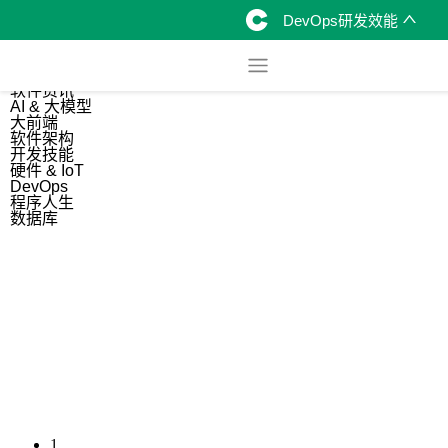
DevOps研发效能
综合
开源资讯
软件资讯
AI & 大模型
大前端
软件架构
开发技能
硬件 & IoT
DevOps
程序人生
数据库
1