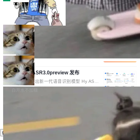
装完即用。 开源地址：Gitee · GitCode · GitHu
体。企业级代码仓库通常包含数十万乃至数百万
b 安装 支持 Java 8+（8~26）、macOS / Linu
一条“删库”命令跑 17 小时，算法工程
个文件，其规模远超单次模型调用可承载的上下
师删光 89TB 数据只为干私活
x / Windows / Harmony PC。 # macOS / Linu
文窗口。随着项目规模的持续扩张与代码历史的
最高人民检察院8月4日公布了一起案件：北京一
x / Harmony PC curl -fsSL https://solon.noea
不断累积，代码仓中的模块关系、接口契约、业
名90后算法工程师王某，为了给自己接的私活腾
局
r.org/solon...
务逻辑等关键信息往往分散于数十乃至数百个文
服务器空间，删光了公司AI游戏部门的全部核心
件之中，形成高度复杂的知识关联网络。传统的
Cloudflare 分享推理优化实践：KV ca
数据。 王某2024年1月入职东城区某科技公司AI
che 量化 + 权重压缩，吞吐量提升 4
代码检索手段（如关键词匹配、目录遍历）仅能
短剧部门，有互联网大厂背景。在公司内部架构
Kimi 和 GLM 是当前最强的大模型系列之一，但
1%，成本降 30%
在语法层面完成文本定位，难以触及代码的语义
调整期间，部门三次通知全员将数据从A集群迁
它们有一个共同的问题：太吃显存了。月之暗面
局
内涵与结构关联，导致开发者使用代码智能体在
移到B集群，王某都回复了"收到"。 他没有迁移
的 Kimi K 系列和智谱的 GLM 都是长上下文、M
理解大规模代码仓时面临显著"代码仓理解"瓶
数据。2024年9月3日下午4点，他使用此前登录
腾讯混元 Hy ASR3.0preview 发布
oE 架构的大模型，好用到让人上瘾，但 GPU 显
颈。 代码仓深度理解服务（以下简称" CodeBas
的账号密码进入A集群，输入了一条被程序员圈
存永远不够用。 Cloudflare 的 Workers AI 团队
腾讯混元正式推出新一代语音识别模型 Hy ASR
e深度理解服务"）是华为云码道（CodeA...
称为"删库跑路"的命令——最高管理员权限、无
一直在跑这些模型的推理。他们在官方博客上发
3.0preview。基于最新一代大语言模型 Hy3 的
白开水不加糖
需确认、强制递归删除。17个小时后，运维人员
了一篇技术文章，详细拆解了三种让大模型在 G
语言理解能力，以及融合了高精度语音识别与深
发现异常并中止进程时，89TB数据已经没了。
PU 上跑得更省、更快的技术手段——KV cache
度语义理解能力，实现了语音识别能力的全面升
删掉的是AI游戏部门的全部开发文件，包括公司
量化、模型权重压缩、以及共享 KV cache 的完
级。 根据介绍，Hy ASR3.0preview 目标在于：
自研的多个文生3D和...
整性保护。效果是：吞吐量提升 41%，每 token
让语音识别不再只是听清，而是真正听懂。通过
成本降低 30%，精度不变。 FP8 省的不仅是显
先理解你的语境和意图，再把准确的文字直接给
存 KV cache 是推理时最吃显...
到你。从“逐字转写、单点优化”演进为“理解语