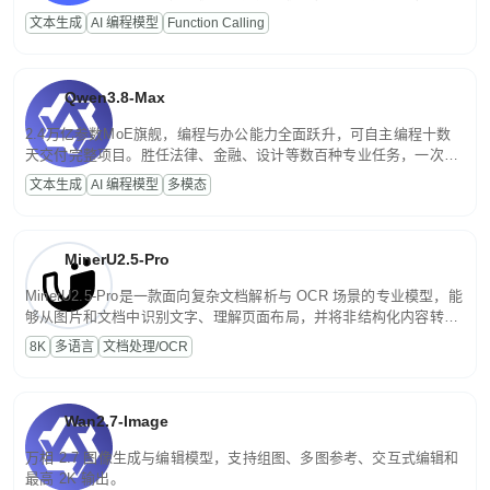
高并发、轻量化任务，适合日常对话、内容创作、基础 RAG、批量
文本生成
AI 编程模型
Function Calling
文案处理等普惠刚需场景。
Qwen3.8-Max
2.4万亿参数MoE旗舰，编程与办公能力全面跃升，可自主编程十数
天交付完整项目。胜任法律、金融、设计等数百种专业任务，一次对
话端到端交付生产级成果。原生视觉理解贯穿规划、执行与验证全流
文本生成
AI 编程模型
多模态
程，支持超长文档与长视频的深度语义解析。长程任务中自主规划与
闭环迭代，持续进化。
MinerU2.5-Pro
MinerU2.5-Pro是一款面向复杂文档解析与 OCR 场景的专业模型，能
够从图片和文档中识别文字、理解页面布局，并将非结构化内容转换
为便于存储、检索和二次处理的结构化结果。
8K
多语言
文档处理/OCR
Wan2.7-Image
万相 2.7 图像生成与编辑模型，支持组图、多图参考、交互式编辑和
最高 2K 输出。