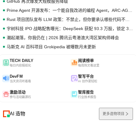
GitHub 再次爆发大规模服务降级
Prime Agent 开源发布：一个能自我改进的编程 Agent，ARC-AGI 3 超越人类专家基线
Rust 项目团队宣布 LLM 政策：不禁止，但你要承认哪些代码不是你写的
宇树科技 IPO 战略配售曝光：DeepSeek 获配 93.3 万股，锁定 36 个月
潮起潮落，你我仍在 | 2026 腾讯云粤港澳大湾区架构师峰会
马斯克 AI 百科项目 Grokipedia 被曝数月未更新
TECH DAILY
阅读榜单
每日内容报纸化
每周热文看这里
DevFM
智写平台
当天资讯听着看
AI 创作更轻松
激励活动
智库报告
参与活动赢源石
行业技术报告
AI 造物
更多造物项目