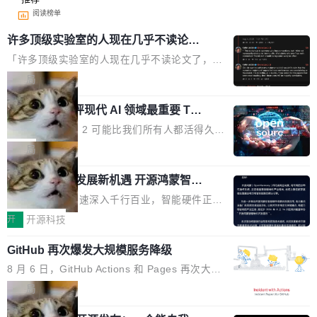
阅读榜单
许多顶级实验室的人现在几乎不读论文
了
「许多顶级实验室的人现在几乎不读论文了，而
且他们认为 ICLR/ICML/NeurIPS 充斥着大量过
局
度宣传和欺诈。」 OpenAI 研究员 Keller Jorda
xAI 前工程师评现代 AI 领域最重要 Top
n 这条推文引发了广泛讨论。他不是在说风凉
3 开源项目
话，他是说出了一个圈内人尽皆知但很少公开捅
Flash Attention 2 可能比我们所有人都活得久。
破的事实。 Jordan 随后补充了一句软化声明：
这句话不是来自某个技术博客，而是出自 Hieu
局
「我不认为这些会议上大部分论文都在过度宣传
Pham 的一条推文。Hieu Pham 是谁？他是 xAI
或造假。问题是，作为读者，如果你筛选出那些
共商智能硬件发展新机遇 开源鸿蒙智能
的早期工程师之一，在 Grok 训练基础设施团队
硬件开发者日杭州站即将举行
看起来最令人兴奋的论文，那它们大部分都是过
工作过。近日他在 X 上发了一条帖子，列出了他
随着万物智联加速深入千行百业，智能硬件正从
度宣传的。」 这才是真正的痛点。不是所有论文
认为现代 AI 领域最重要的三个开源项目。 第一
单点设备迈向智能化、网联化、协同化发展。作
开
开源科技
都有问题，是最吸引眼球的那批论文最有问题。
个名字毫无悬念：Flash Attention 2。 Hieu 的
为面向全场景、跨终端的分布式操作系统，开源
他引用的帖子来自 Mathew Shen，一位 ICLR 2
理由很具体。FA 系列不需要解释，但 FA2 是他
GitHub 再次爆发大规模服务降级
鸿蒙通过统一技术底座和分布式能力，为不同类
026 的读者：「看了篇 ...
认为最重要的一个——复杂度恰到好处，刚好能
型智能设备的开发、连接与互联提供关键支撑，
8 月 6 日，GitHub Actions 和 Pages 再次大规
驱动你去学 CuTe，但还没被那些"邪恶的" Hopp
也为产业链企业探索产品创新与商业增长打开新
模服务降级，Actions 完全不可用超过 5 小时，
局
er++ 优化所淹没，足够容易修改和适配。 更关
的空间。 8月14日，开源鸿蒙智能硬件开发者日
webhook 停发，连自托管 runner 也因调度层故
键的是 FA2 的持久性...