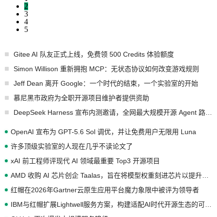
2
3
4
5
Gitee AI 队友正式上线，免费领 500 Credits 体验额度
Simon Willison 重新拥抱 MCP：无状态协议如何改变游戏规则
Jeff Dean 离开 Google：一个时代的结束，一个实验室的开始
慕尼黑市政府为全职开源项目维护者提供资助
DeepSeek Harness 宣布内测邀请，全网最大规模开源 Agent 路演现场诞生
OpenAI 宣布为 GPT-5.6 Sol 调优，并让免费用户无限用 Luna
许多顶级实验室的人现在几乎不读论文了
xAI 前工程师评现代 AI 领域最重要 Top3 开源项目
AMD 收购 AI 芯片创企 Taalas，旨在将模型权重刻进芯片以提升推理性能
红帽在2026年Gartner云原生应用平台魔力象限中被评为领导者
IBM与红帽扩展Lightwell服务方案，构建适配AI时代开源生态的可信基础设施