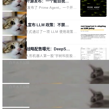
（OHDD：OpenHarmony Hardware Develope
Prime Agent 开源发布：一个能自我改
障无法工作。Pages、Copilot code review、C
进的编程 Agent，ARC-AGI 3 超越人类
r Day）将在杭州启航。活动面向智能硬件产业
opilot coding agent 全部受影响。从检测到完全
Prime Intellect 发布了 Prime Agent，一个开源
专家基线
链企业和开发者，邀请行业专家与资深技术顾
恢复，大约 12 小时。 这是 2026 年 8 月的第六
的编程 Agent Harness，核心设计围绕两个抽
局
问，围绕开源鸿蒙技术能力、设备适配、芯片适
起事故，其中四起与 AI/Copilot 服务相关。 Git
象：Recursive Language Model（RLM）和 C
配、功耗与稳定性调优、兼容性测评及统一互联
Hub 员工 kdaigle 在 HN 讨论中贴出了一组数
Rust 项目团队宣布 LLM 政策：不禁
ontinual Harness。在 ARC-AGI 3 基准测试
等内容展开系统讲解和实战交流，帮助企业进一
止，但你要承认哪些代码不是你写的
据：2025 年全年 10 亿次 commit。现在，每周
上，Prime Agent + Opus 5 的组合达到了 95.
Rust 语言项目正式通过了一项 LLM 使用政策，
步了解开源鸿蒙在智能...
2.75 亿次，全年预计 140 亿次。GitHub...
5% RHAE Best@1，超过了 ARC 报告的人类专
覆盖 rust-lang/rust 单一仓库的代码贡献。这不
局
家基线 95.4%。 不是又一个 coding agent 包装
是项目级别的官方立场，目前由五个团队采纳，
器 Prime Agent 的架构和市面上大多数 coding
宇树科技 IPO 战略配售曝光：DeepSe
但它可能是主流开源项目中关于 AI 辅助贡献最
ek 获配 93.3 万股，锁定 36 个月
agent 有本质区别。大多数 agent harness 的设
细致的一份规则。 政策的核心只有一句话：LLM
8月6日晚间，“人形机器人第一股”宇树科技股份
计是基于早期模型的能力—...
可以用来分析、提炼、审阅、建议，但不能用来
有限公司披露IPO发行价格及战略配售结果，杭
白开水不加糖
创作。 具体来说，LLM 生成的代码可以提交，
州深度求索人工智能基础技术研究有限公司（De
但必须满足五个条件：预先安排、非关键、高质
Docker 29.7.2 发布
epSeek）获配93.3399万股，按150.8元/股发行
量、充分测试、充分审查，并且必须披露。LLM
价格计算，认购金额约1.41亿元，股份锁定期为
Docker 29.7.2 现已发布，具体更新内容如下：
不得生成涉及安全性的关键变更，除非作者本身
36个月。 公告显示，本次宇树科技战略配售对
Bug fixes and enhancements 修复多次传递同
白开水不加糖
就是领域专家。即使如此，政策也"强烈不建
象主要包括长期投资机构、与公司业务具有战略
一环境变量时，docker service create和docker
议"这么做。 对于不披露的情况，审核者可以直
Apache Fluss 毕业成为顶级项目
合作关系或长期合作愿景的大型企业、科创板保
service update会发生 panic 的问题。docker/cl
接关闭 PR，无需解释。 政策作者 Jynn Ne...
荐人跟投子公司，以及公司高级管理人员和核心
i#7145 修复了 Docker Engine 29.7.0 中引入的
今年 7 月，Apache Fluss 的毕业提案在 Apach
员工参与设立的专项资产管理计划。其中，Dee