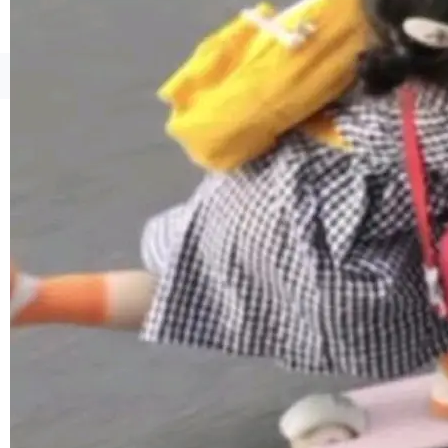
境、兼容场景、一键直出”。 Hy ASR 3.0 previe
w 不要求标准普通话，方言识别覆盖粤语、吴语
等 10 大方言片区和 20 余个二级小片区。在开
©OSCHINA(OSChina.NET)
京ICP备2025119063号
源评测集中，Hy ASR 3.0 preview 在多语种的
WER（...