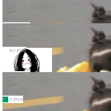
一个回归问题，该问题导致拉取镜像时会拒绝包
e 孵化器项目管理委员会（IPMC）投票中获得
白开水不加糖
pSeek作为与宇树科技具备战略合作关系的企
含绝对 hardlink 目标的镜像（此类镜像由某些镜
全票通过，随后获 Apache 软件基金会董事会批
业，获配股份数量占本次发行数量的2.31%。 除
马斯克 AI 百科项目 Grokipedia 被曝数
像构建工具生成）。moby/moby#53305 修复了
准。今天，Apache 软件基金会正式宣布 Apach
DeepSeek外，腾讯旗下上海启善投资有限公司
月未更新
Docker Engine 29.7.0 中引入的一个回归问
e Fluss 孵化毕业，成为 Apache 顶级项目（TL
埃隆·马斯克推出的AI百科项目 Grokipedia 被曝
获配9...
题，该问题可能导致在旧版 Linux 内核...
P）！这一里程碑不仅标志着 Fluss 迈入新的发
长期停止内容更新，未能实现其作为“AI版维基百
白开水不加糖
展阶段，也将进一步推动流式存储、实时湖仓与
科”替代品的目标。 据 Lawfare 最新调查，自今
AI 数据基础加速融合，为实时数据基础设施的发
Solon I18n：三种解析器，零样板代码
年4月以来，Grokipedia 页面更新功能基本停
展开启新的篇章。
滞，过去三个月内没有任何条目完成更新，用户
如果你在 Spring Boot 里做过国际化，流程大概
提交的编辑请求也长期处于待处理状态。 Groki
是这样的：配 MessageSource 的 Bean、写 R
梅子酒好吃
pedia 于去年底上线，定位为由人工智能生成内
eloadableResourceBundleMessageSource、
容的百科平台，被马斯克视为传统众包百科网站
Apache Doris 4.1 全面增强 Iceberg：
声明 LocaleResolver、注册 LocaleChangeInt
支持 UPDATE、MERGE INTO 与 Iceb
维基百科的替代方案。Lawfare 调查发现，无论
erceptor…五六步之后才能看到第一行翻译文
Apache Doris 4.1 要补齐的，正是缺失的那一
erg V3
热门页面还是低关注度页面，均未出现近期更
本。 Solon 换了个方式。整个 i18n 模块围绕三
半。在已有查询能力的基础上，Doris 进一步支
白开水不加糖
新，相关问题并非局限于特定领域，而是在不同
个解析器、一个注解、一个工具类展开——没有
持了 UPDATE、DELETE、MERGE INTO 等数
主题和访问量页面中普遍存在。 调查人员最初认
XML、没有拦截器注册、没有样板配置。 资源
Testin XAgent：CIO智能测试落地指南
据修改操作、完整的表结构管理与分区演进，以
为，Grokipedia可能只是限...
文件的约定 把文件放到 resources/i18n/ 下： r
及 rewrite_data_files、expire_snapshots 等日
7月30日，TiD2026质量竞争力大会在北京中关
esources/i18n/messages.properties ...
常维护操作，并完整支持 Iceberg V3 格式。
村国家自主创新示范区会议中心开幕。本届大会
开
开源科技
由中关村智联软件服务业质量创新联盟主办，以
让非法状态不可表示：一篇关于 ADT
“智构可信·质创未来——AI原生时代的质量新范