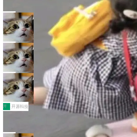
的帖子在 Reddit 火了
式”为主题，直面AI从实验室走向规模化产业落地
有一种东西，一旦用过就回不去了。Alex Fedos
的核心质量命题。会上，《2026智能研发生产力
eev 管它叫"软件设计的基石"。 他说的东西不新
局
工具选型手册》发布，Testin云测的Testin XAge
鲜——代数数据类型（ADT），尤其是和类型
nt智能测试系统入选AI测试领域代表产品。对CI
Cloudflare 开源内部企业 AI 平台 Clou
（sum type）。但他说清楚了一件事：这不是类
dflare OS
O而言，这提示了一个转变：AI测试正在从效率
型系统的学术体操，是日常编码的思维方式。 文
Cloudflare 发布了一个开源项目 Cloudflare O
工具升级为企业的质量基础设施。 CIO面对的新
章从一个简单的例子切入。一个网站的深色主题
S。如果你只看官方博客，你会觉得这是又一
局
现实 过去两年，CIO们的焦虑清单上多了两项：
设置，如果用布尔值 + 可空字段来表示——bool
个"AI 知识库 + 聊天机器人"——每个大厂都在
一是如何让大模型和智能体应用安全地从PoC走
ean 表示是否可切换，nullable 的默认模式、浅
Deno 团队开源 Celld，可自托管的分
做，没什么新鲜的。 但 Kenton Varda 在 Twitte
向生产，二是如何让测试团队跟得上AI应用...
布式 Durable Objects
色方案、深色方案——会产生大量无意义的组
r 上把事情说清楚了： 今天我们发布了 Cloudfla
Ryan Dahl 领导的 Deno 团队推出了最新开源项
合。方案缺了、配置冲突了、全 null 了。要知道
re OS，一个带连接器的聊天机器人，跟其他所
目 Celld，一个能在自己机器上运行 Cloudflare
局
哪些组合有效，作者说，你得靠"文档、校验、或
有科技公司做的一样。只不过，实际上它不一
Workers 和 Durable Objects 的守护进程。 设
者部落知识"。 换个写法。Rust 的 enum，两个
鲁大师7月新机性能/流畅/AI榜：vivo夺
样。这是 Sandstorm.io 的重制版，我十年前的
计思路很直接：每个对象是一个独立的 SQLite
变体：Switchable...
性能、流畅双第一，三星Galaxy Z系列
那个创业公司。不同的是，这次它构建在 Cloudf
数据库，按名称寻址，复制到你自己的 S3 兼容
2026年7月的手机市场，由于存储等硬件成本暴
新折叠缺席
lare Workers 上——我花了九年时间搭建的平台
存储库里。节点之间只通过这个存储库协调——
增，手机厂商的日子也不好过啊，新机速度明显
开
开源科技
——并且深度集成了 AI。这基本上是我十年秘密
没有控制平面，没有共识协议。每个对象自带一
放缓，因此硝烟味淡了许多。新机参数规格除开
计划的顶峰。 十年前，Ken...
Zed 推出 DeltaDB，一个记录 commit
个小型数据库，应用天然按分片构建，单个数据
高价的三星折叠（三星Galaxy Z Fold8 Ultra / Z
之间所有操作的版本控制系统
库的竞争和爆炸半径问题在设计层面就被消除
Fold8 / Z Flip8）外，其余要么是中低端机器，
Zed 编辑器团队发布了新项目——DeltaDB，一
了。 闲置的 cell 会休眠到几乎不占资源。当 cel
例如iQOO Z11i、REDMI Note 17、REDMI No
个在 git commit 之间记录每一次编辑操作的版
局