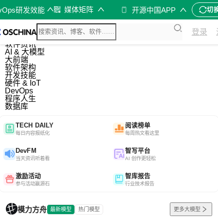
媒体矩阵
evOps研发效能
开源中国APP
切
综合
登录
开源资讯
软件资讯
AI & 大模型
大前端
软件架构
开发技能
硬件 & IoT
DevOps
程序人生
数据库
TECH DAILY
阅读榜单
每日内容报纸化
每周热文看这里
DevFM
智写平台
当天资讯听着看
AI 创作更轻松
激励活动
智库报告
参与活动赢源石
行业技术报告
模力方舟
最新模型
热门模型
更多大模型