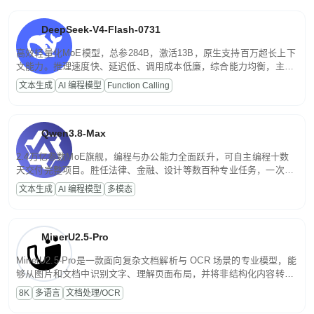
DeepSeek-V4-Flash-0731
高效轻量化MoE模型，总参284B，激活13B，原生支持百万超长上下
文能力。推理速度快、延迟低、调用成本低廉，综合能力均衡，主打
高并发、轻量化任务，适合日常对话、内容创作、基础 RAG、批量
文本生成
AI 编程模型
Function Calling
文案处理等普惠刚需场景。
Qwen3.8-Max
2.4万亿参数MoE旗舰，编程与办公能力全面跃升，可自主编程十数
天交付完整项目。胜任法律、金融、设计等数百种专业任务，一次对
话端到端交付生产级成果。原生视觉理解贯穿规划、执行与验证全流
文本生成
AI 编程模型
多模态
程，支持超长文档与长视频的深度语义解析。长程任务中自主规划与
闭环迭代，持续进化。
MinerU2.5-Pro
MinerU2.5-Pro是一款面向复杂文档解析与 OCR 场景的专业模型，能
够从图片和文档中识别文字、理解页面布局，并将非结构化内容转换
为便于存储、检索和二次处理的结构化结果。
8K
多语言
文档处理/OCR