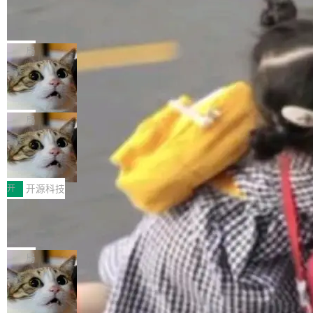
Cloudflare Computer 开源：你的 Age
编写的流式 XML 解析器，MIT 许可证。和 libx
户查找历史记录和切换到已打开的标签页。（<a
nt 需要一台电脑，而不是一个容器
ml2 一样，它是世界上使用最广泛的 XML 解析
href="https://bugzilla.mozilla.org/show_bug.c
Cloudflare 开源了名为 @cloudflare/computer
库之一。你的操作系统、浏览器、无数的基础设
gi?id=2019042">Bug&nbsp;2019042</a>）</l
的 npm 包。项目的核心论点是：容器不适合 Ag
局
施软件，很可能都在用它。而过去十年，维护它
i> <li>现在，助手可以直接使用 Exa 的网络搜索
ent 计算。真正适合的，是 Isolate。 Cloudflare
的人一直在用业余...
结果回答问题，而无需将问题转交给搜索引擎。
OpenAI 公开邮件和聊天记录回应苹果
工程师在这件事上没什么可谦虚的——他们用 W
诉讼，称“Apple is getting this wron
（<a href="https://bugzilla.mozilla.org/show_
orkers 跑了十年 Isolate。用 CEO Matthew Pri
上个月，苹果一纸诉状把 OpenAI 告上法庭，指
g”
bug.cgi?id=204...
nce 的话说：「我们一生都在用 Isolate 运行代
控其挖角苹果前员工并窃取商业秘密。苹果的诉
局
码，而 AI Agent 不需要容器，它们需要的是 Iso
状把 OpenAI 描述成一个系统性地从前东家挖
late。」 容器为什么不合适 容器的问题在于启动
HUAWEI MatePad Edge上架WorkBu
人、套取机密信息的对手。 OpenAI 没发律师
ddy鸿蒙PC版，说话就能干活的AI办公
和销毁都太重了。一个 Agent 要执行的任务可能
函，也没选择庭外沉默。它在官网贴了一篇博
全能AI工作台WorkBuddy鸿蒙PC版上架HUAWE
搭子
只需要几毫秒的 CPU 时间，但容器从冷启动到
文，标题只有六个字：Apple is getting this wro
I MatePad Edge应用市场，直接下载即可使
开
开源科技
就绪要花数秒。如果未来有十...
ng。 然后，它把邮件往来和 iMessage 聊天记
用，与鸿蒙电脑上的体验一致。值得一提的是，
录全贴了出来。 他发错人了 苹果外部律师 Gabr
FFmpeg 9.0 发布：代号“Lei”，以此纪
这是目前市面上唯一支持平板接入WorkBuddy P
念中国开发者雷霄骅
iel Gross 来自 Weil 律所，2 月 23 日下午 5:53
C版的产品，搭载“人机双写”重磅功能——你写
全球知名开源多媒体框架 FFmpeg 今天正式发
给 OpenAI 总法律顾问 Che Chang 发了封邮
你的，AI写AI的，同屏协作互不干扰。一句话让
布了 9.0 版本。这个版本除了带来新一代音视频
局
件，附了一封长信，要求 OpenAI 配合调查前苹
AI帮你干活，现在开启全新体验！ 温馨提示：
处理能力和硬件加速支持之外，还有一个特殊之
果员工带走机密信...
体验WorkBuddy鸿蒙PC版前，请将 HUAWEI M
亚马逊成本失控：AI 写代码烧掉 1215
处：FFmpeg 9.0 的代号是“Lei”。 这个名字，
万元，超预算 860%
atePad Edge 升级至 HarmonyOS 6.1.0.135S
来自中国开发者雷霄骅（Lei Xiaohua）。 对于
外媒近日曝光了亚马逊的多份内部报告显示，AI