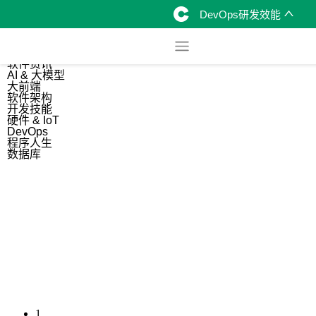
DevOps研发效能
综合
开源资讯
软件资讯
AI & 大模型
大前端
软件架构
开发技能
硬件 & IoT
DevOps
程序人生
数据库
1