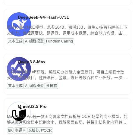
DeepSeek-V4-Flash-0731
高效轻量化MoE模型，总参284B，激活13B，原生支持百万超长上下
文能力。推理速度快、延迟低、调用成本低廉，综合能力均衡，主打
高并发、轻量化任务，适合日常对话、内容创作、基础 RAG、批量
文本生成
AI 编程模型
Function Calling
文案处理等普惠刚需场景。
Qwen3.8-Max
2.4万亿参数MoE旗舰，编程与办公能力全面跃升，可自主编程十数
天交付完整项目。胜任法律、金融、设计等数百种专业任务，一次对
话端到端交付生产级成果。原生视觉理解贯穿规划、执行与验证全流
文本生成
AI 编程模型
多模态
程，支持超长文档与长视频的深度语义解析。长程任务中自主规划与
闭环迭代，持续进化。
MinerU2.5-Pro
MinerU2.5-Pro是一款面向复杂文档解析与 OCR 场景的专业模型，能
够从图片和文档中识别文字、理解页面布局，并将非结构化内容转换
为便于存储、检索和二次处理的结构化结果。
8K
多语言
文档处理/OCR