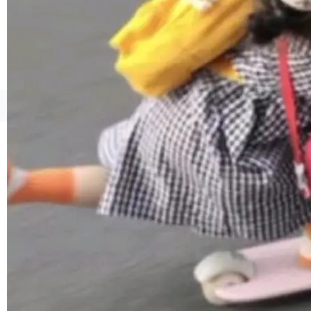
©OSCHINA(OSChina.NET)
京ICP备2025119063号