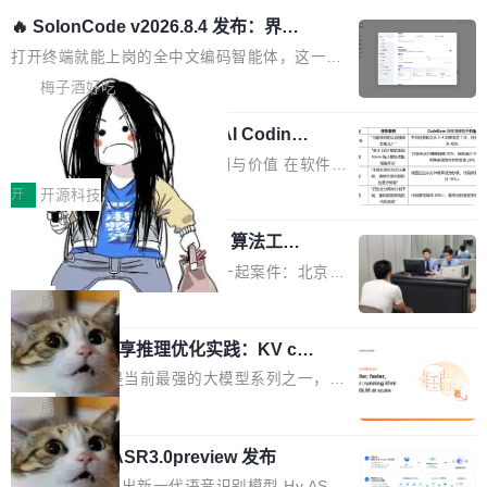
🔥 SolonCode v2026.8.4 发布：界面
字体可调、22 种语言、记忆搜索增强
打开终端就能上岗的全中文编码智能体，这一轮
把「看得清、用母语、记得住」三件事一次补
梅子酒好吃
齐。 SolonCode 是什么 SolonCode 是杭州无
让“代码语义理解”深度释放AI Coding
耳科技研发的企业级终端编码智能体——一位全
价值潜能：华为云码道（CodeArts）
中文驱动的数字员工，自主理解需求、规划步
一、代码仓深度理解技术的作用与价值 在软件工
代码仓技术解析
骤、编写代码。不挑模型、不挑平台，curl 一行
程实践中，代码仓是企业核心知识资产的主要载
开
开源科技
装完即用。 开源地址：Gitee · GitCode · GitHu
体。企业级代码仓库通常包含数十万乃至数百万
b 安装 支持 Java 8+（8~26）、macOS / Linu
一条“删库”命令跑 17 小时，算法工程
个文件，其规模远超单次模型调用可承载的上下
师删光 89TB 数据只为干私活
x / Windows / Harmony PC。 # macOS / Linu
文窗口。随着项目规模的持续扩张与代码历史的
最高人民检察院8月4日公布了一起案件：北京一
x / Harmony PC curl -fsSL https://solon.noea
不断累积，代码仓中的模块关系、接口契约、业
名90后算法工程师王某，为了给自己接的私活腾
局
r.org/solon...
务逻辑等关键信息往往分散于数十乃至数百个文
服务器空间，删光了公司AI游戏部门的全部核心
件之中，形成高度复杂的知识关联网络。传统的
Cloudflare 分享推理优化实践：KV ca
数据。 王某2024年1月入职东城区某科技公司AI
che 量化 + 权重压缩，吞吐量提升 4
代码检索手段（如关键词匹配、目录遍历）仅能
短剧部门，有互联网大厂背景。在公司内部架构
Kimi 和 GLM 是当前最强的大模型系列之一，但
1%，成本降 30%
在语法层面完成文本定位，难以触及代码的语义
调整期间，部门三次通知全员将数据从A集群迁
它们有一个共同的问题：太吃显存了。月之暗面
局
内涵与结构关联，导致开发者使用代码智能体在
移到B集群，王某都回复了"收到"。 他没有迁移
的 Kimi K 系列和智谱的 GLM 都是长上下文、M
理解大规模代码仓时面临显著"代码仓理解"瓶
数据。2024年9月3日下午4点，他使用此前登录
腾讯混元 Hy ASR3.0preview 发布
oE 架构的大模型，好用到让人上瘾，但 GPU 显
颈。 代码仓深度理解服务（以下简称" CodeBas
的账号密码进入A集群，输入了一条被程序员圈
存永远不够用。 Cloudflare 的 Workers AI 团队
腾讯混元正式推出新一代语音识别模型 Hy ASR