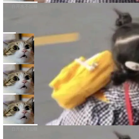
P9 patch03及以上版本。 *升级路径：设置 > 搜
很多中国音视频开发者而言，这个名字并不陌
导致公司在多个项目上超支。《金融时报》报道
白开水不加糖
索“软件更新” > 检查更新，即可搜索新版本，下
生。十年前，他通过大量中文技术文章、源码分
称，仅一个项目的成本超支就高达 180 万美元
载安装完成升级即可。 没有...
析和开源示例，让一代开发者第一次真正理解 F
Hugging Face CEO 发声：中国正在开
（约合人民币 1215 万元）。 具体来说，一名工
源模型上碾压我们
Fmpeg，也成为很多人进入音视频开发领域的
程师借助 Anthropic 旗下 Claude Sonnet 模型
"他们正在开源模型上碾压我们。" Hugging Fac
“启蒙老师”。 而今年，恰好是雷霄骅离世十周
编写程序，目标是完成电商平台作者信息与商品
e CEO Clément Delangue 在 CNBC 的采访里
局
年。FFmpeg 社区最终选择用一个大版本的名
列表的数据匹配 —— 一项常规的数据处理任
没有拐弯抹角。他说中国正在赢得 AI 竞赛，而
字，留下了这份纪念。 雷霄骅曾是中国传媒大学
务，最终却产生了 180 万美元的账单，实际支出
当 AI agent 把源码变成了最好的扩展系
且按目前的速度，中国 AI 工具预计在今年底或
数字电视技术方向的博士生，长期从事视频、音
统，开发者工具必须开源
超出原定预算 860%。 更令人意外的是，该项目
2027 年就能追上美国前沿实验室的水平。 Dela
五年前，David Crawshaw 问过很多软件工程师
频技...
最终并未成功落地，而高额算力消耗持续运行长
ngue 把原因归结为一件事：开放协作。中国的
一个问题：你写过什么给自己用的程序？答案几
局
达 5 个月，公司直到财务对账时才察觉异常。这
AI 开发者在一个共享和协作的生态里加速迭代，
乎都是没有。工程师们整天用别人写的程序写程
意味着一个无人看管的 AI 程序，在近半年时间
DeepSeek Harness 宣布内测邀请，全
而美国模型厂商在"闭门造车"。他的原话是 "buil
序给别人用。偶尔有人自己写个博客系统、智能
里日夜不停地"烧钱"。 复盘显示，...
网最大规模开源 Agent 路演现场诞生
ding in silos"——各自为战，互不通气。 这个判
家居控制、家庭实验室，都算稀奇事。 Crawsh
一条内测招募帖，发出去的时候大概没人想到它
断从他嘴里说出来分量不同。Hugging Face 是
aw 是 Shelley 的作者，一个开源 AI coding age
会变成一场开源 Agent 生态的路演。 8月1日，
局
全球最大的开源 AI 平台，上面跑着上百万个模
nt。他最近在博客上写了一篇文章，核心论点很
DeepSeek Harness 团队负责人崔添翼（tiany
型。谁在开源赛道上领先，...
商汤 SenseNova U1.5-Lite-Preview
简单：开发者工具必须开源。 理由不是传统的自
i）在 X 上发帖： 「如果你是 Agent Harness 相
开源
由软件情怀，而是一个跟 AI agent 直接相关的
关开源项目的开发者，希望参加 DeepSeek Har
商汤科技宣布面向社区开源轻量级统一多模态模
技术判断。 两行 prompt 就能个性化任何软件 C
ness 的内测，可以回复或私信联系我。请附上
型的预览版本 SenseNova U1.5-Lite-Preview。
白开水不加糖
rawshaw 给出了两个 prompt。 第一个： "下载
GitHub id 以及开源代表作。」 DeepSeek 曾在
公告称，SenseNova U1.5-Lite-Preview并非简