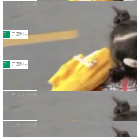
V ...
注意这是 OpenCode 一家的消耗。 OpenCode
作系统的第十八个主要版本。 自 NetBSD 10.1
白开水不加糖
是 Anomaly 出品的 AI 编程工具，套餐 10 美元/
以来的变化 更新亮点： 新增对 RISC-V 处理器
月。用户交了 10 美元，就能用 DeepSeek Flas
2026 ChinaJoy鸿蒙游戏增长臻享会举
架构的支持。NetBSD 11.0 是首个支持 64 位 R
办，鲸鸿动能系统呈现游戏行业解决方
h 随便写代码，按网友说法：「怎么使劲用也用
ISC-V 平台的稳定版本，涵盖一系列基于 StarFi
8月1日，2026 ChinaJoy期间，鸿蒙游戏增长臻
案
不完。」5T 来自免费额度，3T 来自 Go...
ve JH71XX 的设备，例如 VisionFive 2、PINE
享会在上海举办。鸿蒙生态的全场景智慧营销平
开
开源科技
64 STAR64，以及 QEMU。 增强了对 POSIX.1
台鲸鸿动能协同华为游戏中心，面向游戏行业开
技嘉X3D系列再添新成员 B850 AORU
-2024 和 C23 编程接口标准的兼容性。 compat
发者及生态伙伴，系统呈现了平台在游戏领域的
S ELITE X3D主板强化性能体验
_linux(8) 增强了对 Linux 系统调用的支持，包
完整能力版图——从IAP高价值用户的全周期经
面向AMD Ryzen X3D处理器玩家，技嘉X3D系
括 epoll（围绕 kqueue 实现）、POSIX 消息队
营、到IAA游戏的“买变一体”正循环、再到联运与
列主板阵容迎来新成员——B850 AORUS ELITE
开
开源科技
列、...
广告协同的全链路经营闭环，以及面向全球市场
X3D。作为面向主流高性能平台打造的全新主板
Zadig v5.0 发布：AI 发布专员与 AI 审
的出海增长布局。 华为终端云业务商业化销售负
产品，B850 AORUS ELITE X3D延续技嘉在X3
查专员上线
责人在开场致辞中表示，游戏开发者的核心诉求
D平台优化上的技术积累，旨在为游戏玩家带来
我们团队这几天最大的卡点不是 AI 写得不够
已不再是“多一个投放渠道”，而是一套能够持续
更稳定、更高效的装机选择。 B850 AORUS ELI
好，是 AI 写得太好了。 好到审查排期从两天的
白开水不加糖
驱动增长的体系。截至目前，搭载HarmonyOS
TE X3D基于AMD AM5平台打造，支持AMD Ry
活儿拖成了五天。PR 一堆起来没人敢合，发布
6的终端设备已突破7000万台，注册开发者数量
zen 9000/8000/7000系列处理器，并针对X3D
Dgraph v25.4.0 发布，具有图形后端的
窗口推了又推。好到合进 main 分支的代码，我
已突破 1100 万。随着鸿蒙生态汇聚越来越多的
原生 GraphQL 数据库
处理器特性进行平台级优化。其搭载X3D鸡血模
们自己都没看完。 这事不是个例。GitLab 调研
Dgraph 是一个水平可扩展的分布式 GraphQL
高质量游戏...
式2.0，可根据不同使用场景释放处理器潜力，
过 1528 名开发者，85% 说 AI 把瓶颈从写代码
数据库，有一个图形后端。作为一个原生的 Gra
白开水不加糖
帮助玩家在游戏与高负载应用中获得更充分的性
转移到了审代码。 写代码有人替你干了。但审代
phQL 数据库，它严格控制数据在磁盘上的排列
能表现。 在核心规格方面，B850 AO...