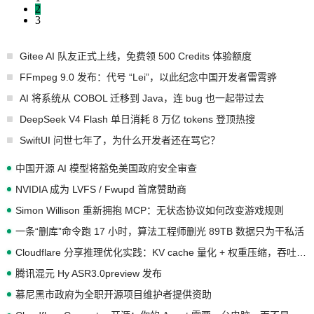
2
3
Gitee AI 队友正式上线，免费领 500 Credits 体验额度
FFmpeg 9.0 发布：代号 “Lei”，以此纪念中国开发者雷霄骅
AI 将系统从 COBOL 迁移到 Java，连 bug 也一起带过去
DeepSeek V4 Flash 单日消耗 8 万亿 tokens 登顶热搜
SwiftUI 问世七年了，为什么开发者还在骂它？
中国开源 AI 模型将豁免美国政府安全审查
NVIDIA 成为 LVFS / Fwupd 首席赞助商
Simon Willison 重新拥抱 MCP：无状态协议如何改变游戏规则
一条“删库”命令跑 17 小时，算法工程师删光 89TB 数据只为干私活
Cloudflare 分享推理优化实践：KV cache 量化 + 权重压缩，吞吐量提升 41%，成本降 30%
腾讯混元 Hy ASR3.0preview 发布
慕尼黑市政府为全职开源项目维护者提供资助