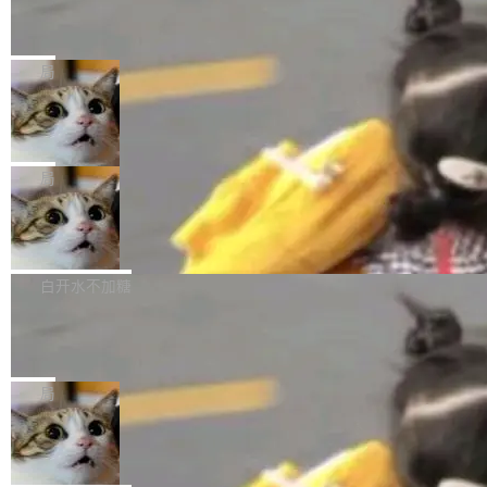
某个软件的源码，在本地构建。修改 agent ...
官方招聘信息中写过一条简洁有力的公式：Mod
Ubuntu 将核心系统包从 deb 转成了 s
单的模型规模升级，而是基于 SenseNova U1
nap
el + Harness = Agent。模型负责理解和推理，
的一次系统性迭代，不仅在同一架构中贯通视觉
Ubuntu 正在把又一个核心系统包从 deb 转为 s
Harness 负责把能力落到真实环境中——调用工
理解、推理、生成与编辑，还仅以 8B-MoT 的轻
nap。这次是 hwctl——一个用来检查 Ubuntu
局
具、读写文件、管理上下文、处理错误、完成闭
量大小，将能力推进到4K、更精细的真实质感、
硬件认证状态的命令行工具。 Canonical 工程师
环。崔添翼招人的标...
更复杂的视觉控制和可持续迭代编辑。 相比 U
Dario Amodei 担心新人来 Anthropic
Alan Griffiths 在邮件列表中说得很直白：「hwc
只为金钱，不为使命
1，U1.5-Lite-Preview 在以下方向上带来了显著
tl 是一个 Ubuntu 专有的包，它和它的依赖项都
顶级 AI 研究员在两家公司之间来回跳，中间只
提升： 原生支持4K图像生成； 更精细的局部纹
是 Ubuntu 专有的，不会用在其他发行版上。」
隔了几天。 Lilian Weng 上周刚宣布因健康原因
局
理、细节与真实世界质感； 更准确的中英文文字
所以 deb 版本的受众实际上为零。既然只有 Ub
离开 Thinking Machines Lab，说自己作为联合
生成与复杂版式组织； 更稳定的图...
untu 用户在用，那用 snap 打包就没什么可纠结
FFmpeg 9.0 发布
创始人的角色「太累了」。几天后，The Inform
的。 从 deb 到 snap 的迁移路径 hwctl 是 rust-
ation 就曝出她将重回 OpenAI，负责递归自我
FFmpeg 9.0 现已发布，包含多项改进。官方更
hwlib 硬件 API 库的一部分，命令行工具负责查
改进方向的研究。她是 Thinking Machines 过
新日志列出的 9.0 版本主要更新内容如下： 扩
白开水不加糖
询 Ubuntu 的硬件认证数据库。...
去一年内第四个离开的联合创始人。 这家由前
展 AMF 色彩转换器 (vf_vpp_amf) 的 HDR 功能
OpenAI CTO Mira Murati 创立的公司，连创始
DeepSeek V4 Flash 单日消耗 8 万亿 t
MP4 muxer 中支持 LCEVC 音轨复用 Playdate
okens 登顶热搜
团队都留不住。 但 Thinking Machines 不是唯
视频编码器和多路复用器 添加 v360_vulkan filt
8 万亿 tokens。一天。一家公司的消耗。 Open
一在人才争夺战中失血的公司。六月，Google
er HE-AAC 960 解码 (DAB+) transpose_cuda
Code 在 X 上发帖：「DeepSeek Flash did 8T
局
连失两员大将：Noam Shazeer 去了 Op...
filter 添加 AMF Frame Rate Converter (vf_frc
tokens on August 1st. 5T of free usage + 3T
_amf) filter SMPTE 2094-50 元数据支持和直
NetBSD 11.0 正式发布
on OpenCode Go.」79.8 万次浏览，连带着 #
通 ProRes RAW VideoToolbox 硬件加速器 AP
DeepSeek一天消耗了8万亿# 上了微博热搜——
NetBSD 11.0 现已正式发布，这是 NetBSD 操