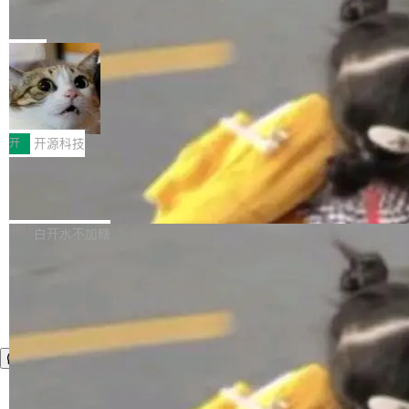
码、把关发版这两道关，还得靠人肉扛。 V5.0
竹知了：一个零依赖的单文件 HTML，
方式，以优化查询性能和吞吐量，减少集群中的
把儿时竹蝉玩具搬进浏览器
想让 AI 一起盯。
磁盘寻道和网络调用。 Dgraph v25.4.0 现已发
竹知了（zhuzhiliao）是那种小时候路边摊上几
布，具体更新内容包括： feat(zero)：Zero 现
块钱的玩意儿——一根小竹签，一个竹筒，一头
局
支持 --security superflag（token=...;whitelist
系着涂了松香的线。甩起来，竹膜震动，发出“哇
=...），与 Alpha 版本的格式一致，并据此对其
30倍效率升级：解锁医学影像数据要素
——哇”的蝉鸣声。实物越来越难找了，有开发者
价值化的真实路径
管理 HTTP 端点进行授权。 <blockquote> <p>
把它做成了 Web 玩具，放在 zhuzhiliao.imsai.c
完成一例腹部CT影像标注，张医生过去需要约1
<span><strong>警告：</strong>&nbsp;Zero
c 上，并在 GitHub 开源。 玩法很简单：按住屏
20个小时。他必须在数百张连续影像上，一笔一
开
开源科技
的 admin ...
幕画圈，或者直接甩手机。页面会实时显示转速
笔勾画边界，一层一层识别肌肉组织。如今，使
（圈/秒），声音来自真实竹知了录音的 1.72 秒
Apache Dubbo-go v3.3.2 正式发布
用东软飞标医学影像标注平台，同样的工作缩短
采样，无缝循环。音频解码失败时，还有一套合
至4小时，效率提升30倍。 这组数字背后，改变
这个版本面向生产环境，重心在内核稳定性。我
成兜底——锯齿波振荡器模拟脉冲，并联带通共
的不只是速度，而是把医学影像转化为AI能力的
们彻底收敛了旧配置体系，扩展了 Triple 协议与
白开水不加糖
振峰模拟竹膜和筒腔共鸣。 技术细节上，物理引
路径真正打通了。 大型医院积累的影像数据规模
泛化调用能力，加强了应用级元数据和服务治
擎是绳系质点模型：重力、弹性绳（只拉不
庞大，但不能直接用于训练模型。器官、病灶和
理，同时集中修了并发安全、资源泄漏和热路径
推）、空气阻力，1/240 秒定步长积...
组织边界，必须由专业医生逐层识别、标记和校
性能问题。
正，才能成为机器能理解的高质量数据。医学影
像AI落地最昂贵的环节，不是算法，是专业医生
的时间。 张医生是某三甲医院放射科副主任医
师，牵头一项腹部肌肉影像课题。他需要在数百
张CT影像上完成像素级精细分割，让系统"...