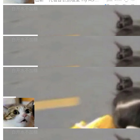
e深度理解服务"）是华为云码道（CodeA...
称为"删库跑路"的命令——最高管理员权限、无
一直在跑这些模型的推理。他们在官方博客上发
3.0preview。基于最新一代大语言模型 Hy3 的
白开水不加糖
需确认、强制递归删除。17个小时后，运维人员
了一篇技术文章，详细拆解了三种让大模型在 G
语言理解能力，以及融合了高精度语音识别与深
发现异常并中止进程时，89TB数据已经没了。
PU 上跑得更省、更快的技术手段——KV cache
Pale Moon 34.3.2 发布，苍月浏览器
度语义理解能力，实现了语音识别能力的全面升
删掉的是AI游戏部门的全部开发文件，包括公司
量化、模型权重压缩、以及共享 KV cache 的完
级。 根据介绍，Hy ASR3.0preview 目标在于：
Pale Moon 34.3.2 现已发布，这是一个安全更
自研的多个文生3D和...
整性保护。效果是：吞吐量提升 41%，每 token
让语音识别不再只是听清，而是真正听懂。通过
新和少量网页兼容性修复版本。 Changes/fixe
白开水不加糖
成本降低 30%，精度不变。 FP8 省的不仅是显
先理解你的语境和意图，再把准确的文字直接给
s： 实现了URL.Parse()便捷功能 对浏览器内部
存 KV cache 是推理时最吃显...
到你。从“逐字转写、单点优化”演进为“理解语
PostgreSQL 18/19 新特性深度解读
函数添加了多项边界检查，以避免潜在的越界访
境、兼容场景、一键直出”。 Hy ASR 3.0 previe
问、下溢和溢出。（DiD） 修复了加载和解析内
演讲者分享了一个有趣的实践：面对 PG 18 已
w 不要求标准普通话，方言识别覆盖粤语、吴语
容提供的字体时出现的几个问题 为避免音频加
发布的 Release Notes，他利用 AI 工具（如 Co
白开水不加糖
等 10 大方言片区和 20 余个二级小片区。在开
载、处理和播放过程中可能出现的一系列错误，
pilot）对数千条 commit 日志进行自动分析，先
源评测集中，Hy ASR 3.0 preview 在多语种的
对音频采样频率设定了下限 采样率低于 8kHz
慕尼黑市政府为全职开源项目维护者提
让模型总结出三十余条潜在特性，再逐条要求生
WER（...
供资助
（通常被认为是 "telephone"/"walkie-talkie" 音
成详细解释和代码校验，最终筛选出对用户体感
"在过去大约 10 年的大部分时间里，libexpat 的
质的最低采样率）的音频格式将被拒绝 修复了 C
最强的若干项。对于尚未正式发版的 PG 19，则
维护工作一直与我的日常工作、家务、社交生活
局
SS 圆角虚线样式中可能存在的问题 如果表单中
通过拉取过去一年内（从 PG 18 Beta1 时间点
和休闲娱乐竞争时间。" 这是 libexpat 维护者 S
的图像元素不在同一个子树中，则它们将不再关
Firefox 153.0.3 发布
至今）的所有 commit，同样交由 AI 分析提炼。
ebastian Pipping 写在博客里的话。8 月 4 日，
联 加...
经过人工复核，准确度令人满意。这一方法也为
他宣布了一个新消息：从 2026 年 8 月 1 日起，
Firefox 153.0.3 现已发布，具体更新内容如
社区爱好者提供了高效跟踪新版本的思路。
他可以全职维护 libexpat 了，最长 6 个月。发
下： New Smart Window 包含多项增强功能：
白开水不加糖
工资的是慕尼黑市政府。 libexpat 是一个 C99
<ul> <li>现在建议列表会显示更多结果，方便用