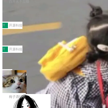
库，并将作为transport接入Mooncake TENT。
白开水不加糖
台 agent...
该通信库针对AI Memory池化场景的数据传输需
CoStrict入选工信部2025人工智能应用
求进行了深度优化，能够实现数据中心内大规模
典型案例
计算节点间多种内存类型的高性能通信。 UCL-
近日，工信部科技司公示《2025人工智能应用典
MPComm将作为一种传输引擎接入Mooncake T
型案例入选名单》，深信服“面向企业研发场景的
开
开源科技
ENT，实现零拷贝传输性能提升30%、非零拷贝
开源 AI 编程平台 CoStrict 应用”凭借卓越的技术
传输性能最高提升5倍。UCL-MPComm底层基
深信服AI算力网关入选工信部人工智能
创新与落地成效成功入选。 全链路私有化部署，
应用典型案例！
于自研UCL-Engine通信引擎，后续腾讯网平将
助力企业AI研发安全落地 当前，越来越多企业已
前不久，工业和信息化部正式发布《2025年人工
持续开源更多基于UCL-Engine的高性能通信组
经开始引入 AI Coding 工具，通过调用公有云模
智能应用典型案例名单》，集中展示人工智能在
开
开源科技
件。 腾讯网平团队在UCL-MPComm中实现了一
型或企业内部部署模型提升研发效率。但随着 AI
各领域的应用成果，覆盖技术底座、行业赋能、
个独立于业务线程的全局通信引擎（Engine），
Coding 从个人辅助工具逐步走向团队级、组织
Jeff Dean 离开 Google：一个时代的结
产品应用、支撑保障、专题等五大方向。深信服
并实...
束，一个实验室的开始
级应用，企业在规模化落地过程中，对安全性、
AI算力网关（AI创新平台）成功入选！ 随着各行
Google 员工编号 20。MapReduce 作者之一。
可控性和代码质量提出了更高要求。 首先是数据
各业的Agent走向规模化建设，算力构成形态逐
Bigtable 作者之一。TensorFlow 的作者之一。
局
安全与合规要求。对于大多数普通研发场景，公
渐丰富，用户关注的重点也在发生变化：不只是
Gemini 的架构师。Google 首席科学家。 Jeff D
有云模型能够满足快速试用和效率提升的需求。
让AI用起来，还要进一步看清混合算力时代下，
🔥 SolonCode v2026.8.4 发布：界面
ean 在 Google 工作了 27 年后，宣布离职。 他
但对于金融、能源、医疗等对数据安全要求较...
字体可调、22 种语言、记忆搜索增强
Token花在哪里、算力是否被充分利用，以及持
不是一个人走。一同离开的还有 Sanjay Ghema
打开终端就能上岗的全中文编码智能体，这一轮
续增长的AI成本该如何优化。 深信服AI算力网关
wat（Google 员工编号 23，Jeff Dean 二十多
把「看得清、用母语、记得住」三件事一次补
梅子酒好吃
正是围绕这些实际问题，从Token治理和成本治
年的编程搭档，MapReduce 和 Bigtable 的共同
齐。 SolonCode 是什么 SolonCode 是杭州无
理两个方面，让用户的每一份算力都看得清、管
作者）、Quoc Le（Google 大脑核心成员，Se
让“代码语义理解”深度释放AI Coding
耳科技研发的企业级终端编码智能体——一位全