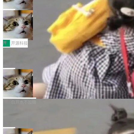
诉讼，称“Apple is getting this wron
（<a href="https://bugzilla.mozilla.org/show_
orkers 跑了十年 Isolate。用 CEO Matthew Pri
上个月，苹果一纸诉状把 OpenAI 告上法庭，指
g”
bug.cgi?id=204...
nce 的话说：「我们一生都在用 Isolate 运行代
控其挖角苹果前员工并窃取商业秘密。苹果的诉
局
码，而 AI Agent 不需要容器，它们需要的是 Iso
状把 OpenAI 描述成一个系统性地从前东家挖
late。」 容器为什么不合适 容器的问题在于启动
HUAWEI MatePad Edge上架WorkBu
人、套取机密信息的对手。 OpenAI 没发律师
ddy鸿蒙PC版，说话就能干活的AI办公
和销毁都太重了。一个 Agent 要执行的任务可能
函，也没选择庭外沉默。它在官网贴了一篇博
全能AI工作台WorkBuddy鸿蒙PC版上架HUAWE
搭子
只需要几毫秒的 CPU 时间，但容器从冷启动到
文，标题只有六个字：Apple is getting this wro
I MatePad Edge应用市场，直接下载即可使
开
开源科技
就绪要花数秒。如果未来有十...
ng。 然后，它把邮件往来和 iMessage 聊天记
用，与鸿蒙电脑上的体验一致。值得一提的是，
FFmpeg 9.0 发布：代号“Lei”，以此纪
录全贴了出来。 他发错人了 苹果外部律师 Gabr
这是目前市面上唯一支持平板接入WorkBuddy P
念中国开发者雷霄骅
iel Gross 来自 Weil 律所，2 月 23 日下午 5:53
C版的产品，搭载“人机双写”重磅功能——你写
全球知名开源多媒体框架 FFmpeg 今天正式发
给 OpenAI 总法律顾问 Che Chang 发了封邮
你的，AI写AI的，同屏协作互不干扰。一句话让
布了 9.0 版本。这个版本除了带来新一代音视频
局
件，附了一封长信，要求 OpenAI 配合调查前苹
AI帮你干活，现在开启全新体验！ 温馨提示：
处理能力和硬件加速支持之外，还有一个特殊之
果员工带走机密信...
亚马逊成本失控：AI 写代码烧掉 1215
体验WorkBuddy鸿蒙PC版前，请将 HUAWEI M
处：FFmpeg 9.0 的代号是“Lei”。 这个名字，
万元，超预算 860%
atePad Edge 升级至 HarmonyOS 6.1.0.135S
来自中国开发者雷霄骅（Lei Xiaohua）。 对于
外媒近日曝光了亚马逊的多份内部报告显示，AI
P9 patch03及以上版本。 *升级路径：设置 > 搜
很多中国音视频开发者而言，这个名字并不陌
导致公司在多个项目上超支。《金融时报》报道
白开水不加糖
索“软件更新” > 检查更新，即可搜索新版本，下
生。十年前，他通过大量中文技术文章、源码分
称，仅一个项目的成本超支就高达 180 万美元
载安装完成升级即可。 没有...
析和开源示例，让一代开发者第一次真正理解 F
Hugging Face CEO 发声：中国正在开
（约合人民币 1215 万元）。 具体来说，一名工
源模型上碾压我们
Fmpeg，也成为很多人进入音视频开发领域的
程师借助 Anthropic 旗下 Claude Sonnet 模型
"他们正在开源模型上碾压我们。" Hugging Fac
“启蒙老师”。 而今年，恰好是雷霄骅离世十周
编写程序，目标是完成电商平台作者信息与商品
e CEO Clément Delangue 在 CNBC 的采访里
局