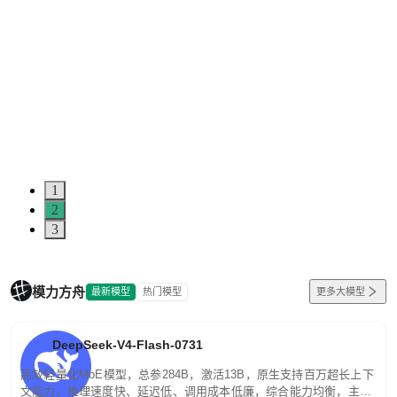
1
2
3
模力方舟
最新模型
热门模型
更多大模型
DeepSeek-V4-Flash-0731
高效轻量化MoE模型，总参284B，激活13B，原生支持百万超长上下
文能力。推理速度快、延迟低、调用成本低廉，综合能力均衡，主打