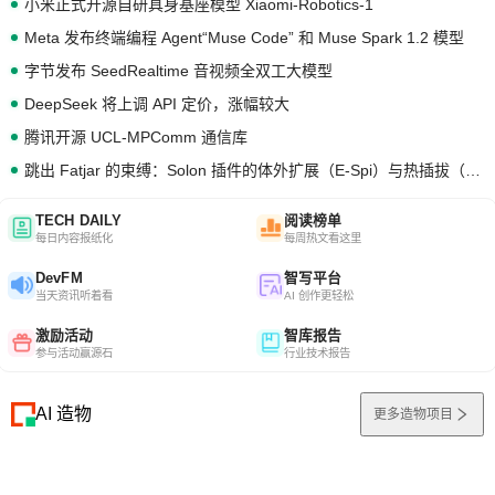
小米正式开源自研具身基座模型 Xiaomi-Robotics-1
Meta 发布终端编程 Agent“Muse Code” 和 Muse Spark 1.2 模型
字节发布 SeedRealtime 音视频全双工大模型
DeepSeek 将上调 API 定价，涨幅较大
腾讯开源 UCL-MPComm 通信库
跳出 Fatjar 的束缚：Solon 插件的体外扩展（E-Spi）与热插拔（H-Spi）
TECH DAILY
阅读榜单
每日内容报纸化
每周热文看这里
DevFM
智写平台
当天资讯听着看
AI 创作更轻松
激励活动
智库报告
参与活动赢源石
行业技术报告
AI 造物
更多造物项目