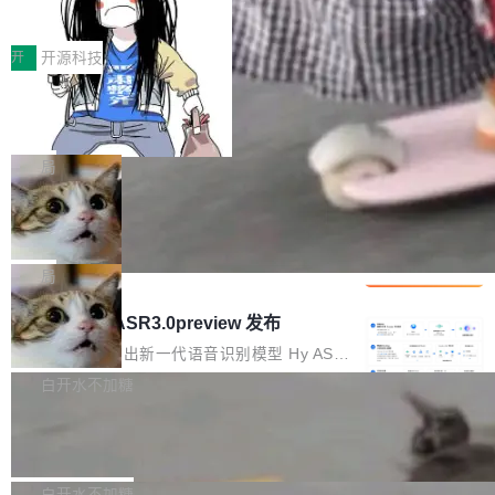
得住、用得稳、省得下、更安全！ 一、从现在开
价值潜能：华为云码道（CodeArts）
q2Seq 和 DocAI 的共同发明人）以及 Oriol Vin
中文驱动的数字员工，自主理解需求、规划步
一、代码仓深度理解技术的作用与价值 在软件工
始，Token使用一目...
代码仓技术解析
yals（Gemini 联合负责人，AlphaSta...
骤、编写代码。不挑模型、不挑平台，curl 一行
程实践中，代码仓是企业核心知识资产的主要载
开
开源科技
装完即用。 开源地址：Gitee · GitCode · GitHu
体。企业级代码仓库通常包含数十万乃至数百万
b 安装 支持 Java 8+（8~26）、macOS / Linu
一条“删库”命令跑 17 小时，算法工程
个文件，其规模远超单次模型调用可承载的上下
师删光 89TB 数据只为干私活
x / Windows / Harmony PC。 # macOS / Linu
文窗口。随着项目规模的持续扩张与代码历史的
最高人民检察院8月4日公布了一起案件：北京一
x / Harmony PC curl -fsSL https://solon.noea
不断累积，代码仓中的模块关系、接口契约、业
名90后算法工程师王某，为了给自己接的私活腾
局
r.org/solon...
务逻辑等关键信息往往分散于数十乃至数百个文
服务器空间，删光了公司AI游戏部门的全部核心
件之中，形成高度复杂的知识关联网络。传统的
Cloudflare 分享推理优化实践：KV ca
数据。 王某2024年1月入职东城区某科技公司AI
che 量化 + 权重压缩，吞吐量提升 4
代码检索手段（如关键词匹配、目录遍历）仅能
短剧部门，有互联网大厂背景。在公司内部架构
Kimi 和 GLM 是当前最强的大模型系列之一，但
1%，成本降 30%
在语法层面完成文本定位，难以触及代码的语义
调整期间，部门三次通知全员将数据从A集群迁
它们有一个共同的问题：太吃显存了。月之暗面
局
内涵与结构关联，导致开发者使用代码智能体在
移到B集群，王某都回复了"收到"。 他没有迁移
的 Kimi K 系列和智谱的 GLM 都是长上下文、M
理解大规模代码仓时面临显著"代码仓理解"瓶
腾讯混元 Hy ASR3.0preview 发布
数据。2024年9月3日下午4点，他使用此前登录
oE 架构的大模型，好用到让人上瘾，但 GPU 显
颈。 代码仓深度理解服务（以下简称" CodeBas
的账号密码进入A集群，输入了一条被程序员圈
存永远不够用。 Cloudflare 的 Workers AI 团队
腾讯混元正式推出新一代语音识别模型 Hy ASR
e深度理解服务"）是华为云码道（CodeA...
称为"删库跑路"的命令——最高管理员权限、无
一直在跑这些模型的推理。他们在官方博客上发
3.0preview。基于最新一代大语言模型 Hy3 的
白开水不加糖
需确认、强制递归删除。17个小时后，运维人员
了一篇技术文章，详细拆解了三种让大模型在 G
语言理解能力，以及融合了高精度语音识别与深
发现异常并中止进程时，89TB数据已经没了。
Pale Moon 34.3.2 发布，苍月浏览器
PU 上跑得更省、更快的技术手段——KV cache
度语义理解能力，实现了语音识别能力的全面升
删掉的是AI游戏部门的全部开发文件，包括公司
量化、模型权重压缩、以及共享 KV cache 的完
级。 根据介绍，Hy ASR3.0preview 目标在于：
Pale Moon 34.3.2 现已发布，这是一个安全更
自研的多个文生3D和...
整性保护。效果是：吞吐量提升 41%，每 token
让语音识别不再只是听清，而是真正听懂。通过
新和少量网页兼容性修复版本。 Changes/fixe
白开水不加糖