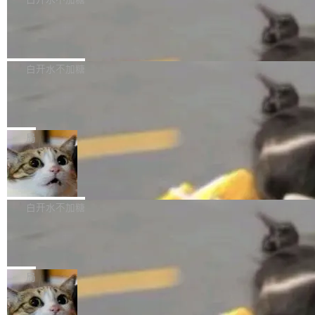
成本降低 30%，精度不变。 FP8 省的不仅是显
先理解你的语境和意图，再把准确的文字直接给
s： 实现了URL.Parse()便捷功能 对浏览器内部
存 KV cache 是推理时最吃显...
到你。从“逐字转写、单点优化”演进为“理解语
PostgreSQL 18/19 新特性深度解读
函数添加了多项边界检查，以避免潜在的越界访
境、兼容场景、一键直出”。 Hy ASR 3.0 previe
问、下溢和溢出。（DiD） 修复了加载和解析内
演讲者分享了一个有趣的实践：面对 PG 18 已
w 不要求标准普通话，方言识别覆盖粤语、吴语
容提供的字体时出现的几个问题 为避免音频加
发布的 Release Notes，他利用 AI 工具（如 Co
白开水不加糖
等 10 大方言片区和 20 余个二级小片区。在开
载、处理和播放过程中可能出现的一系列错误，
pilot）对数千条 commit 日志进行自动分析，先
源评测集中，Hy ASR 3.0 preview 在多语种的
对音频采样频率设定了下限 采样率低于 8kHz
慕尼黑市政府为全职开源项目维护者提
让模型总结出三十余条潜在特性，再逐条要求生
WER（...
供资助
（通常被认为是 "telephone"/"walkie-talkie" 音
成详细解释和代码校验，最终筛选出对用户体感
"在过去大约 10 年的大部分时间里，libexpat 的
质的最低采样率）的音频格式将被拒绝 修复了 C
最强的若干项。对于尚未正式发版的 PG 19，则
维护工作一直与我的日常工作、家务、社交生活
局
SS 圆角虚线样式中可能存在的问题 如果表单中
通过拉取过去一年内（从 PG 18 Beta1 时间点
和休闲娱乐竞争时间。" 这是 libexpat 维护者 S
的图像元素不在同一个子树中，则它们将不再关
至今）的所有 commit，同样交由 AI 分析提炼。
Firefox 153.0.3 发布
ebastian Pipping 写在博客里的话。8 月 4 日，
联 加...
经过人工复核，准确度令人满意。这一方法也为
他宣布了一个新消息：从 2026 年 8 月 1 日起，
Firefox 153.0.3 现已发布，具体更新内容如
社区爱好者提供了高效跟踪新版本的思路。
他可以全职维护 libexpat 了，最长 6 个月。发
下： New Smart Window 包含多项增强功能：
白开水不加糖
工资的是慕尼黑市政府。 libexpat 是一个 C99
<ul> <li>现在建议列表会显示更多结果，方便用
编写的流式 XML 解析器，MIT 许可证。和 libx
Cloudflare Computer 开源：你的 Age
户查找历史记录和切换到已打开的标签页。（<a
nt 需要一台电脑，而不是一个容器
ml2 一样，它是世界上使用最广泛的 XML 解析
href="https://bugzilla.mozilla.org/show_bug.c
Cloudflare 开源了名为 @cloudflare/computer
库之一。你的操作系统、浏览器、无数的基础设
gi?id=2019042">Bug&nbsp;2019042</a>）</l
的 npm 包。项目的核心论点是：容器不适合 Ag
局
施软件，很可能都在用它。而过去十年，维护它
i> <li>现在，助手可以直接使用 Exa 的网络搜索
ent 计算。真正适合的，是 Isolate。 Cloudflare
的人一直在用业余...
结果回答问题，而无需将问题转交给搜索引擎。
OpenAI 公开邮件和聊天记录回应苹果
工程师在这件事上没什么可谦虚的——他们用 W