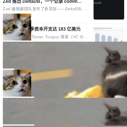
个小型数据库，应用天然按分片构建，单个数据
Zed 推出 DeltaDB，一个记录 commit
高价的三星折叠（三星Galaxy Z Fold8 Ultra / Z
之间所有操作的版本控制系统
库的竞争和爆炸半径问题在设计层面就被消除
Fold8 / Z Flip8）外，其余要么是中低端机器，
Zed 编辑器团队发布了新项目——DeltaDB，一
了。 闲置的 cell 会休眠到几乎不占资源。当 cel
例如iQOO Z11i、REDMI Note 17、REDMI No
个在 git commit 之间记录每一次编辑操作的版
局
l 迁移或唤醒时，新宿主从 S3 恢复 SQLite 数据
te 17 Pro、OPPO K15，要么是vivo X300 E这
本控制系统。目前处于 Early Access 阶段。 De
库继续执行。存储库是持久化的唯一真相...
样的次旗舰。 Galaxy Z Fold8 Ultra / Z Fold8 /
SpaceXAI 单季资本开支达 183 亿美元
ltaDB 的核心思路直接写在 landing page 最显
Z Flip8三款折叠屏新机均在7月22日发布，且全
眼的位置：「Software is made between com
根据风险投资人Tomer Tunguz 博客（VC 分
部搭载骁龙8 Elite Gen5 for Galaxy，它们本该
mits」——软件是在 commit 之间写出来的。git
析）披露的最新分析与第二季度业绩报告，Spac
白开水不加糖
是7月性...
只记录了你提交的最终状态，但真正的工作过程
eXAI在上个季度的总资本支出飙升至183.7亿美
——打字、删改、试错、agent 对话——都在 co
Meta 发布终端编程 Agent“Muse Cod
元。其中，绝大部分资金被直接用于 AI 领域，
e” 和 Muse Spark 1.2 模型
mmit 之间的空隙里丢失了。 DeltaDB 要做的就
金额高达158.3亿美元，这一单项投入已经逼近
Meta 今天发布了两款 AI 产品：Muse Code，
是把这段空隙补上。 回退到任何一次编辑：Delt
微软同期总资本开支的四成。 与亚马逊、Alpha
一个在终端里运行的编程 agent；Muse Spark
局
aDB 捕获 commit 之间的每一次操作，...
bet、微软以及 Meta 等传统科技巨头相比，Spa
1.2，驱动这个 agent 的新模型。一句话概括：
ceXAI的资金消耗速度尤为引人瞩目。然而，支
美团开源 LoHoSearch，用知识图谱校
你可以用 curl -fsSL https://dev.meta.ai/install.
准 AI 能力认知
撑庞大支出的资金来源却呈现出截然不同的面
sh | bash 安装一个能在大项目里自动规划、写
机器出题的前提，是让机器拥有全局视野。整个
貌。数据显示，微软和 Meta 主要依托充沛的经
代码、验证结果的 AI 终端工具。 据介绍，Muse
构建流程可以分为四个环节：建图 → 控制难度
白开水不加糖
营现金流来覆盖资本开支，其资本支出覆盖率分
Code 是 Meta 的编程 agent 产品。它和市场上
→ 质量把关 → 数据概览。
别达到155% 和106%;而SpaceXAI的经营现金
腾讯开源 UCL-MPComm 通信库
已有的终端编程 agent 在设计理念上有几个明显
流仅能覆盖资本开支的12...
的差异点。 异步后台 agent：Muse Code 有一
腾讯网平团队宣布开源了 UCL-MPComm 通信
个主 agent 循环，外加一组后台 agent。这些后