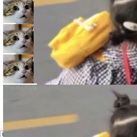
年。FFmpeg 社区最终选择用一个大版本的名
列表的数据匹配 —— 一项常规的数据处理任
没有拐弯抹角。他说中国正在赢得 AI 竞赛，而
字，留下了这份纪念。 雷霄骅曾是中国传媒大学
务，最终却产生了 180 万美元的账单，实际支出
当 AI agent 把源码变成了最好的扩展系
且按目前的速度，中国 AI 工具预计在今年底或
数字电视技术方向的博士生，长期从事视频、音
统，开发者工具必须开源
超出原定预算 860%。 更令人意外的是，该项目
2027 年就能追上美国前沿实验室的水平。 Dela
五年前，David Crawshaw 问过很多软件工程师
频技...
最终并未成功落地，而高额算力消耗持续运行长
ngue 把原因归结为一件事：开放协作。中国的
一个问题：你写过什么给自己用的程序？答案几
局
达 5 个月，公司直到财务对账时才察觉异常。这
AI 开发者在一个共享和协作的生态里加速迭代，
乎都是没有。工程师们整天用别人写的程序写程
意味着一个无人看管的 AI 程序，在近半年时间
而美国模型厂商在"闭门造车"。他的原话是 "buil
DeepSeek Harness 宣布内测邀请，全
序给别人用。偶尔有人自己写个博客系统、智能
里日夜不停地"烧钱"。 复盘显示，...
网最大规模开源 Agent 路演现场诞生
ding in silos"——各自为战，互不通气。 这个判
家居控制、家庭实验室，都算稀奇事。 Crawsh
一条内测招募帖，发出去的时候大概没人想到它
断从他嘴里说出来分量不同。Hugging Face 是
aw 是 Shelley 的作者，一个开源 AI coding age
会变成一场开源 Agent 生态的路演。 8月1日，
局
全球最大的开源 AI 平台，上面跑着上百万个模
nt。他最近在博客上写了一篇文章，核心论点很
DeepSeek Harness 团队负责人崔添翼（tiany
型。谁在开源赛道上领先，...
简单：开发者工具必须开源。 理由不是传统的自
商汤 SenseNova U1.5-Lite-Preview
i）在 X 上发帖： 「如果你是 Agent Harness 相
开源
由软件情怀，而是一个跟 AI agent 直接相关的
关开源项目的开发者，希望参加 DeepSeek Har
商汤科技宣布面向社区开源轻量级统一多模态模
技术判断。 两行 prompt 就能个性化任何软件 C
ness 的内测，可以回复或私信联系我。请附上
型的预览版本 SenseNova U1.5-Lite-Preview。
白开水不加糖
rawshaw 给出了两个 prompt。 第一个： "下载
GitHub id 以及开源代表作。」 DeepSeek 曾在
公告称，SenseNova U1.5-Lite-Preview并非简
某个软件的源码，在本地构建。修改 agent ...
官方招聘信息中写过一条简洁有力的公式：Mod
单的模型规模升级，而是基于 SenseNova U1
el + Harness = Agent。模型负责理解和推理，
的一次系统性迭代，不仅在同一架构中贯通视觉
Harness 负责把能力落到真实环境中——调用工
理解、推理、生成与编辑，还仅以 8B-MoT 的轻
具、读写文件、管理上下文、处理错误、完成闭
量大小，将能力推进到4K、更精细的真实质感、
环。崔添翼招人的标...
更复杂的视觉控制和可持续迭代编辑。 相比 U