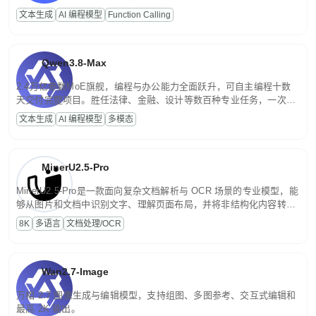
高并发、轻量化任务，适合日常对话、内容创作、基础 RAG、批量
文本生成
AI 编程模型
Function Calling
文案处理等普惠刚需场景。
Qwen3.8-Max
2.4万亿参数MoE旗舰，编程与办公能力全面跃升，可自主编程十数
天交付完整项目。胜任法律、金融、设计等数百种专业任务，一次对
话端到端交付生产级成果。原生视觉理解贯穿规划、执行与验证全流
文本生成
AI 编程模型
多模态
程，支持超长文档与长视频的深度语义解析。长程任务中自主规划与
闭环迭代，持续进化。
MinerU2.5-Pro
MinerU2.5-Pro是一款面向复杂文档解析与 OCR 场景的专业模型，能
够从图片和文档中识别文字、理解页面布局，并将非结构化内容转换
为便于存储、检索和二次处理的结构化结果。
8K
多语言
文档处理/OCR
Wan2.7-Image
万相 2.7 图像生成与编辑模型，支持组图、多图参考、交互式编辑和
最高 2K 输出。