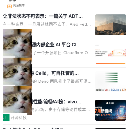
阅读榜单
让非法状态不可表示：一篇关于 ADT
的帖子在 Reddit 火了
有一种东西，一旦用过就回不去了。Alex Fedos
eev 管它叫"软件设计的基石"。 他说的东西不新
局
鲜——代数数据类型（ADT），尤其是和类型
Cloudflare 开源内部企业 AI 平台 Clou
（sum type）。但他说清楚了一件事：这不是类
dflare OS
型系统的学术体操，是日常编码的思维方式。 文
Cloudflare 发布了一个开源项目 Cloudflare O
章从一个简单的例子切入。一个网站的深色主题
S。如果你只看官方博客，你会觉得这是又一
局
设置，如果用布尔值 + 可空字段来表示——bool
个"AI 知识库 + 聊天机器人"——每个大厂都在
ean 表示是否可切换，nullable 的默认模式、浅
Deno 团队开源 Celld，可自托管的分
做，没什么新鲜的。 但 Kenton Varda 在 Twitte
布式 Durable Objects
色方案、深色方案——会产生大量无意义的组
r 上把事情说清楚了： 今天我们发布了 Cloudfla
Ryan Dahl 领导的 Deno 团队推出了最新开源项
合。方案缺了、配置冲突了、全 null 了。要知道
re OS，一个带连接器的聊天机器人，跟其他所
目 Celld，一个能在自己机器上运行 Cloudflare
局
哪些组合有效，作者说，你得靠"文档、校验、或
有科技公司做的一样。只不过，实际上它不一
Workers 和 Durable Objects 的守护进程。 设
者部落知识"。 换个写法。Rust 的 enum，两个
样。这是 Sandstorm.io 的重制版，我十年前的
鲁大师7月新机性能/流畅/AI榜：vivo夺
计思路很直接：每个对象是一个独立的 SQLite
变体：Switchable...
性能、流畅双第一，三星Galaxy Z系列
那个创业公司。不同的是，这次它构建在 Cloudf
数据库，按名称寻址，复制到你自己的 S3 兼容
2026年7月的手机市场，由于存储等硬件成本暴
新折叠缺席
lare Workers 上——我花了九年时间搭建的平台
存储库里。节点之间只通过这个存储库协调——
增，手机厂商的日子也不好过啊，新机速度明显
开
开源科技
——并且深度集成了 AI。这基本上是我十年秘密
没有控制平面，没有共识协议。每个对象自带一
放缓，因此硝烟味淡了许多。新机参数规格除开
计划的顶峰。 十年前，Ken...