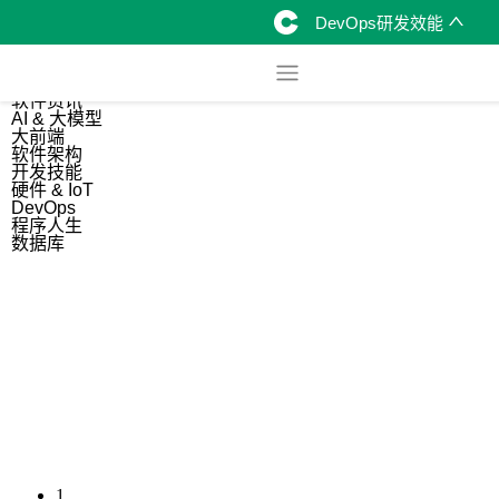
DevOps研发效能
综合
开源资讯
软件资讯
AI & 大模型
大前端
软件架构
开发技能
硬件 & IoT
DevOps
程序人生
数据库
1