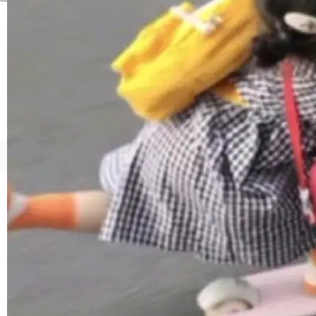
1，U1.5-Lite-Preview 在以下方向上带来了显著
提升： 原生支持4K图像生成； 更精细的局部纹
理、细节与真实世界质感； 更准确的中英文文字
生成与复杂版式组织； 更稳定的图...
©OSCHINA(OSChina.NET)
京ICP备2025119063号