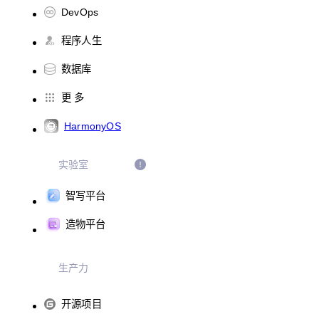
DevOps
程序人生
数据库
更 多
HarmonyOS
实验室
智写平台
造物平台
生产力
开源项目