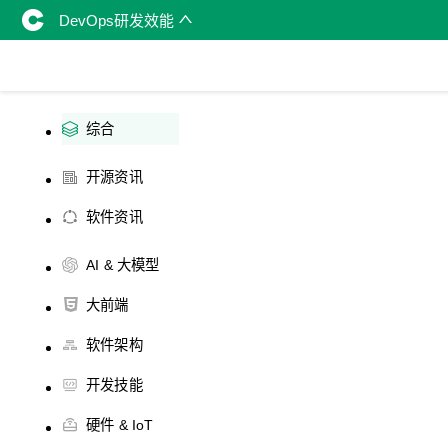
DevOps研发效能
综合
开源资讯
软件资讯
AI & 大模型
大前端
软件架构
开发技能
硬件 & IoT