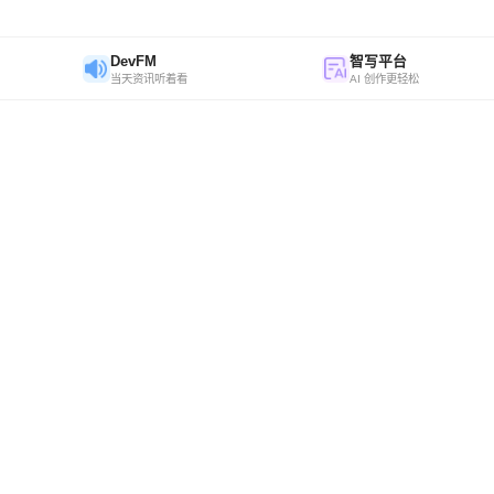
DevFM
智写平台
当天资讯听着看
AI 创作更轻松