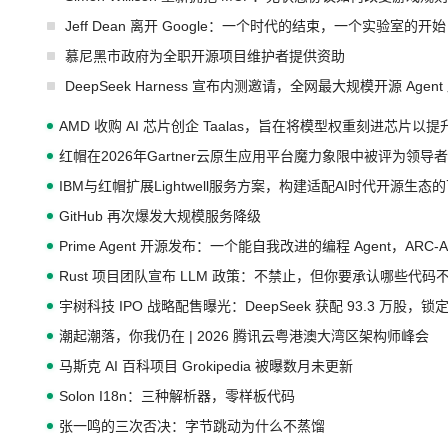
Jeff Dean 离开 Google：一个时代的结束，一个实验室的开始
慕尼黑市政府为全职开源项目维护者提供资助
DeepSeek Harness 宣布内测邀请，全网最大规模开源 Age
AMD 收购 AI 芯片创企 Taalas，旨在将模型权重刻进芯片以
红帽在2026年Gartner云原生应用平台魔力象限中被评为领导者
IBM与红帽扩展Lightwell服务方案，构建适配AI时代开源生
GitHub 再次爆发大规模服务降级
Prime Agent 开源发布：一个能自我改进的编程 Agent，ARC-
Rust 项目团队宣布 LLM 政策：不禁止，但你要承认哪些代码
宇树科技 IPO 战略配售曝光：DeepSeek 获配 93.3 万股，锁定
潮起潮落，你我仍在 | 2026 腾讯云粤港澳大湾区架构师峰会
马斯克 AI 百科项目 Grokipedia 被曝数月未更新
Solon I18n：三种解析器，零样板代码
张一鸣的三次否决：字节跳动为什么不蒸馏