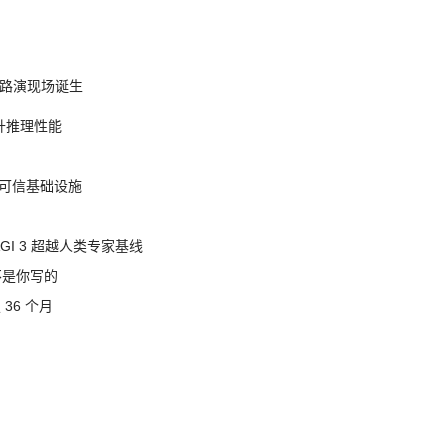
nt 路演现场诞生
提升推理性能
态的可信基础设施
AGI 3 超越人类专家基线
不是你写的
 36 个月