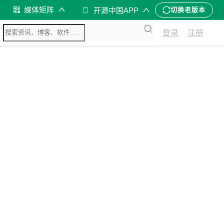
媒体矩阵
开源中国APP
切换老版本
登录
注册