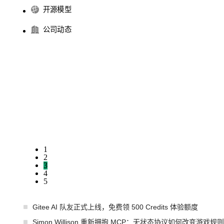
开源模型
公司动态
1
2
3
4
5
Gitee AI 队友正式上线，免费领 500 Credits 体验额度
Simon Willison 重新拥抱 MCP：无状态协议如何改变游戏规则