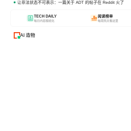
让非法状态不可表示：一篇关于 ADT 的帖子在 Reddit 火了
TECH DAILY
阅读榜单
每日内容报纸化
每周热文看这里
AI 造物