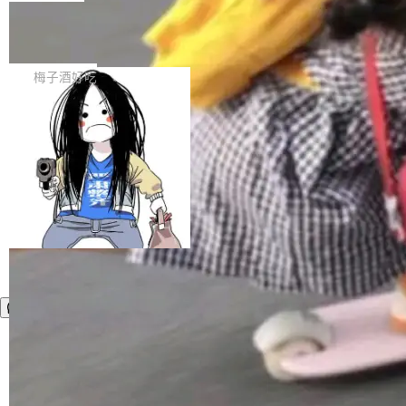
5%。其中，智能体能力评分达...
术论文里担任过第一作者或通讯作者。 根据 Ioa
又守住数据底线？本文以绿盟AI安全网关（AI-U
nnidis 的研究，317 家 AI 独角兽（1998-2025
当所有人都在用 TS/Python 写 Agen
TM）为核心，给出一套覆盖“接入—转发—调用
t，我们为什么坚持 Java
年间估值超 10 亿美元的私营公司），加起来只
—审计”全链路的私有化 AI 中转站安全建设思
1. 先承认赛道默认栈：TS / Python 占主流，Ja
贡献了 2077 篇论文，其中 1389 篇经过同行评
路。 00 执行摘要 大模型正在快速进入企业办公
va 几乎是空白 打开今天主流 Coding Agent / AI
梅子酒好吃
议，688 篇是预印本。这个数字意味着 AI 独角
与生产的每一个环节。一个现实问题是：员工要
编程助手的技术叙事，你会看到高度收敛的画
兽公司在 2025 年所有 AI...
用多家大模型，企业又不愿把核心数据“送出
面： 运行时多是 Node / TypeScript 或 Pytho
去”。把各家模型 API 统一收敛到内网一个受控
n； 扩展生态习惯 npm / pip； 演示环境默认
加载更多
入口——即企业自建 AI 中转站——正成为越来
「开发者本机 + 现代 IDE + 外网模型 API」。
越多企业的选择。它既能满足效率诉求，又能把
这并不奇怪。Agent 需要快速试错、大量胶水代
数据、调用与审计牢牢掌握在自己手中。但中转
码、丰富的脚本生态；TS/Python 在「个人开发
站本身若缺乏安全设计，就可能从“效率入口”变
者工具」赛道上确实更轻、更快出 demo。 于是
成“内鬼通道”。...
很容易形成一种隐含偏见： 做 Agent = 用 TS/P
ython；用 Java = 企业遗留、重、慢...