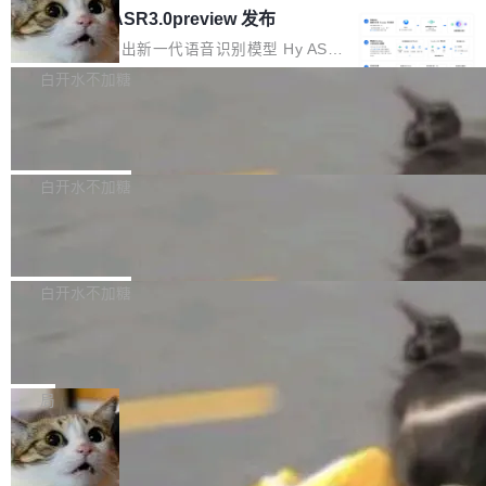
理解大规模代码仓时面临显著"代码仓理解"瓶
腾讯混元 Hy ASR3.0preview 发布
数据。2024年9月3日下午4点，他使用此前登录
oE 架构的大模型，好用到让人上瘾，但 GPU 显
颈。 代码仓深度理解服务（以下简称" CodeBas
的账号密码进入A集群，输入了一条被程序员圈
存永远不够用。 Cloudflare 的 Workers AI 团队
腾讯混元正式推出新一代语音识别模型 Hy ASR
e深度理解服务"）是华为云码道（CodeA...
称为"删库跑路"的命令——最高管理员权限、无
一直在跑这些模型的推理。他们在官方博客上发
3.0preview。基于最新一代大语言模型 Hy3 的
白开水不加糖
需确认、强制递归删除。17个小时后，运维人员
了一篇技术文章，详细拆解了三种让大模型在 G
语言理解能力，以及融合了高精度语音识别与深
发现异常并中止进程时，89TB数据已经没了。
PU 上跑得更省、更快的技术手段——KV cache
Pale Moon 34.3.2 发布，苍月浏览器
度语义理解能力，实现了语音识别能力的全面升
删掉的是AI游戏部门的全部开发文件，包括公司
量化、模型权重压缩、以及共享 KV cache 的完
级。 根据介绍，Hy ASR3.0preview 目标在于：
Pale Moon 34.3.2 现已发布，这是一个安全更
自研的多个文生3D和...
整性保护。效果是：吞吐量提升 41%，每 token
让语音识别不再只是听清，而是真正听懂。通过
新和少量网页兼容性修复版本。 Changes/fixe
白开水不加糖
成本降低 30%，精度不变。 FP8 省的不仅是显
先理解你的语境和意图，再把准确的文字直接给
s： 实现了URL.Parse()便捷功能 对浏览器内部
存 KV cache 是推理时最吃显...
到你。从“逐字转写、单点优化”演进为“理解语
PostgreSQL 18/19 新特性深度解读
函数添加了多项边界检查，以避免潜在的越界访
境、兼容场景、一键直出”。 Hy ASR 3.0 previe
问、下溢和溢出。（DiD） 修复了加载和解析内
演讲者分享了一个有趣的实践：面对 PG 18 已
w 不要求标准普通话，方言识别覆盖粤语、吴语
容提供的字体时出现的几个问题 为避免音频加
发布的 Release Notes，他利用 AI 工具（如 Co
白开水不加糖
等 10 大方言片区和 20 余个二级小片区。在开
载、处理和播放过程中可能出现的一系列错误，
pilot）对数千条 commit 日志进行自动分析，先
源评测集中，Hy ASR 3.0 preview 在多语种的
对音频采样频率设定了下限 采样率低于 8kHz
慕尼黑市政府为全职开源项目维护者提
让模型总结出三十余条潜在特性，再逐条要求生
WER（...
供资助
（通常被认为是 "telephone"/"walkie-talkie" 音
成详细解释和代码校验，最终筛选出对用户体感
"在过去大约 10 年的大部分时间里，libexpat 的
质的最低采样率）的音频格式将被拒绝 修复了 C
最强的若干项。对于尚未正式发版的 PG 19，则
维护工作一直与我的日常工作、家务、社交生活
局
SS 圆角虚线样式中可能存在的问题 如果表单中
通过拉取过去一年内（从 PG 18 Beta1 时间点
和休闲娱乐竞争时间。" 这是 libexpat 维护者 S
的图像元素不在同一个子树中，则它们将不再关
至今）的所有 commit，同样交由 AI 分析提炼。
Firefox 153.0.3 发布
ebastian Pipping 写在博客里的话。8 月 4 日，
联 加...
经过人工复核，准确度令人满意。这一方法也为
他宣布了一个新消息：从 2026 年 8 月 1 日起，
Firefox 153.0.3 现已发布，具体更新内容如