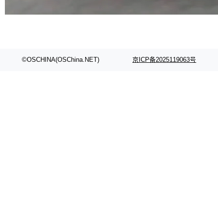
©OSCHINA(OSChina.NET)
京ICP备2025119063号