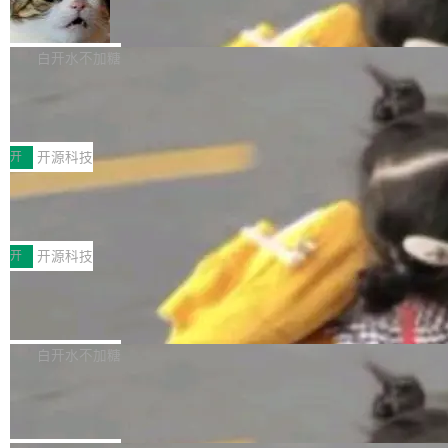
_amf) filter SMPTE 2094-50 元数据支持和直
NetBSD 11.0 正式发布
on OpenCode Go.」79.8 万次浏览，连带着 #
通 ProRes RAW VideoToolbox 硬件加速器 AP
DeepSeek一天消耗了8万亿# 上了微博热搜——
NetBSD 11.0 现已正式发布，这是 NetBSD 操
V ...
注意这是 OpenCode 一家的消耗。 OpenCode
作系统的第十八个主要版本。 自 NetBSD 10.1
白开水不加糖
是 Anomaly 出品的 AI 编程工具，套餐 10 美元/
以来的变化 更新亮点： 新增对 RISC-V 处理器
月。用户交了 10 美元，就能用 DeepSeek Flas
2026 ChinaJoy鸿蒙游戏增长臻享会举
架构的支持。NetBSD 11.0 是首个支持 64 位 R
办，鲸鸿动能系统呈现游戏行业解决方
h 随便写代码，按网友说法：「怎么使劲用也用
ISC-V 平台的稳定版本，涵盖一系列基于 StarFi
8月1日，2026 ChinaJoy期间，鸿蒙游戏增长臻
案
不完。」5T 来自免费额度，3T 来自 Go...
ve JH71XX 的设备，例如 VisionFive 2、PINE
享会在上海举办。鸿蒙生态的全场景智慧营销平
开
开源科技
64 STAR64，以及 QEMU。 增强了对 POSIX.1
台鲸鸿动能协同华为游戏中心，面向游戏行业开
-2024 和 C23 编程接口标准的兼容性。 compat
技嘉X3D系列再添新成员 B850 AORU
发者及生态伙伴，系统呈现了平台在游戏领域的
S ELITE X3D主板强化性能体验
_linux(8) 增强了对 Linux 系统调用的支持，包
完整能力版图——从IAP高价值用户的全周期经
面向AMD Ryzen X3D处理器玩家，技嘉X3D系
括 epoll（围绕 kqueue 实现）、POSIX 消息队
营、到IAA游戏的“买变一体”正循环、再到联运与
列主板阵容迎来新成员——B850 AORUS ELITE
开
开源科技
列、...
广告协同的全链路经营闭环，以及面向全球市场
X3D。作为面向主流高性能平台打造的全新主板
的出海增长布局。 华为终端云业务商业化销售负
Zadig v5.0 发布：AI 发布专员与 AI 审
产品，B850 AORUS ELITE X3D延续技嘉在X3
查专员上线
责人在开场致辞中表示，游戏开发者的核心诉求
D平台优化上的技术积累，旨在为游戏玩家带来
我们团队这几天最大的卡点不是 AI 写得不够
已不再是“多一个投放渠道”，而是一套能够持续
更稳定、更高效的装机选择。 B850 AORUS ELI
好，是 AI 写得太好了。 好到审查排期从两天的
白开水不加糖
驱动增长的体系。截至目前，搭载HarmonyOS
TE X3D基于AMD AM5平台打造，支持AMD Ry
活儿拖成了五天。PR 一堆起来没人敢合，发布
6的终端设备已突破7000万台，注册开发者数量
zen 9000/8000/7000系列处理器，并针对X3D
Dgraph v25.4.0 发布，具有图形后端的
窗口推了又推。好到合进 main 分支的代码，我
已突破 1100 万。随着鸿蒙生态汇聚越来越多的
原生 GraphQL 数据库
处理器特性进行平台级优化。其搭载X3D鸡血模
们自己都没看完。 这事不是个例。GitLab 调研
Dgraph 是一个水平可扩展的分布式 GraphQL
高质量游戏...
式2.0，可根据不同使用场景释放处理器潜力，
过 1528 名开发者，85% 说 AI 把瓶颈从写代码