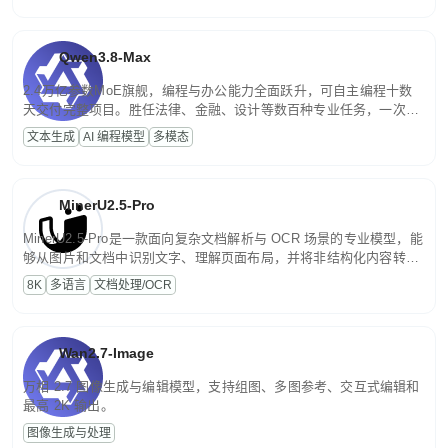
Qwen3.8-Max
2.4万亿参数MoE旗舰，编程与办公能力全面跃升，可自主编程十数
天交付完整项目。胜任法律、金融、设计等数百种专业任务，一次对
话端到端交付生产级成果。原生视觉理解贯穿规划、执行与验证全流
文本生成
AI 编程模型
多模态
程，支持超长文档与长视频的深度语义解析。长程任务中自主规划与
闭环迭代，持续进化。
MinerU2.5-Pro
MinerU2.5-Pro是一款面向复杂文档解析与 OCR 场景的专业模型，能
够从图片和文档中识别文字、理解页面布局，并将非结构化内容转换
为便于存储、检索和二次处理的结构化结果。
8K
多语言
文档处理/OCR
Wan2.7-Image
万相 2.7 图像生成与编辑模型，支持组图、多图参考、交互式编辑和
最高 2K 输出。
图像生成与处理