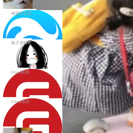
0 正式版，提供从代码提交到交付的全
pography 优化 Typography 省略提示在大列表
个模型排成一列，V4 Flash 贴着底部：$0.03
大家好， 禅道开源版22.4发布啦！本次发布我们
生命周期的管理能力
中的渲染性能。#58806 修复 Typography...
一次任务。 V4 Flash 的 Intelligence Index 得
带来了DevOps4.0系列的首个正式版本。 DevO
禅道项目管理软件
分 50，在 101 个模型中排第 3。排在它前面
ps4.0内置与禅道DevOps专业版同源的代码管理
的：Claude Opus 5（61 分）、Claude Fable
Solon 的 10 种 HTTP 服务器：改一行
核心，依托于全自研的GitFox代码托管引擎，我
依赖，换一个引擎
5（60 分）、GPT-5.6 Sol（59 分）、Kimi K3
们提供了从代码提交到交付的全生命周期的管理
用 Solon 做线上项目有一阵子了，有个点总让新
（57 分）、Grok 4...
能力。同时，我们 对禅道DevOps现有底层代码
接触的人觉得意外：服务器引擎是让你选的。 S
梅子酒好吃
进行了革命性的重构，为后续AI辅助编程、智能
olon 内核约 0.3MB，不内置固定的 HTTP 服务
代码评审及自动化运维的全面落地夯实了“一体
BootstrapBlazor v10.9.0 已经发布，B
器。HTTP 引擎是一个独立插件。你选一个，或
ootstrap 样式的 Blazor UI 组件库
化”的基座。 新版本将为用户带来更好的使用体
者选两个，不同环境之间切换，一行应用代码都
BootstrapBlazor v10.9.0 已经发布，Bootstrap
验和更高的工作效率，感谢大家一直以来的支持
不用改。 下面快速过一下 10 种 HTTP 服务器
样式的 Blazor UI 组件库 此版本更新内容包括：
Gitee快讯
和反馈，我们将继续努力提供更优秀的产品和服
选项，各自适合什么场景，以及怎么切换。 一行
Release 2026-07-31 V10.9.0 Fixes fix(MultiFi
务！ 新增功能点 DevOps： 采用自研代码托管
依赖替换 在 Solon 里换 HTTP 服务器就是改 po
SolonCode v2026.8.2 已经发布，终端
lter): 增加暗黑主题支持 by @ArgoZhang in htt
平台，支持一站式安装，提供从代码提交到交付
智能体
m.xml 里一个依赖，别的什么都不用动。 <depe
ps://github.com/dotnetcore/BootstrapBlazor/p
SolonCode v2026.8.2 已经发布，终端智能体
的...
ndency> <groupId>org.noear</groupId> <arti
ull/8239 fix(Camera): 增加 exact 显式设置设备
此版本更新内容包括： 优化 soloncode run 模
Gitee快讯
factId>solon-web</artifac...
id by @kkxkx in https://github.com/dotnetcor
式（参考 run-headless-mode.md） 添加 solon
e/BootstrapBlazor/pull/825...
OpenAI 宣布 GPT-5.6 Luna 价格下降
code web 国际化多语言支持 添加 soloncode w
80%
eb 消息列表消息导航支持 修复 soloncode web
OpenAI 宣布 GPT-5.6 Luna 价格下降 80%。输
文件详情初次显示时语法高亮失效的问题 修复 s
入从每百万 token 1 美元砍到 0.2 美元，输出从
局