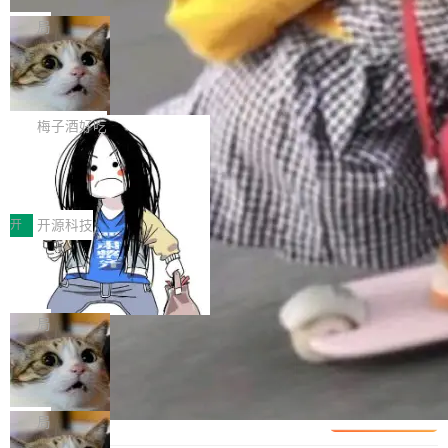
可控性和代码质量提出了更高要求。 首先是数据
各业的Agent走向规模化建设，算力构成形态逐
Bigtable 作者之一。TensorFlow 的作者之一。
局
安全与合规要求。对于大多数普通研发场景，公
渐丰富，用户关注的重点也在发生变化：不只是
Gemini 的架构师。Google 首席科学家。 Jeff D
有云模型能够满足快速试用和效率提升的需求。
让AI用起来，还要进一步看清混合算力时代下，
🔥 SolonCode v2026.8.4 发布：界面
ean 在 Google 工作了 27 年后，宣布离职。 他
但对于金融、能源、医疗等对数据安全要求较...
字体可调、22 种语言、记忆搜索增强
Token花在哪里、算力是否被充分利用，以及持
不是一个人走。一同离开的还有 Sanjay Ghema
打开终端就能上岗的全中文编码智能体，这一轮
续增长的AI成本该如何优化。 深信服AI算力网关
wat（Google 员工编号 23，Jeff Dean 二十多
把「看得清、用母语、记得住」三件事一次补
梅子酒好吃
正是围绕这些实际问题，从Token治理和成本治
年的编程搭档，MapReduce 和 Bigtable 的共同
齐。 SolonCode 是什么 SolonCode 是杭州无
理两个方面，让用户的每一份算力都看得清、管
作者）、Quoc Le（Google 大脑核心成员，Se
让“代码语义理解”深度释放AI Coding
耳科技研发的企业级终端编码智能体——一位全
得住、用得稳、省得下、更安全！ 一、从现在开
价值潜能：华为云码道（CodeArts）
q2Seq 和 DocAI 的共同发明人）以及 Oriol Vin
中文驱动的数字员工，自主理解需求、规划步
一、代码仓深度理解技术的作用与价值 在软件工
始，Token使用一目...
代码仓技术解析
yals（Gemini 联合负责人，AlphaSta...
骤、编写代码。不挑模型、不挑平台，curl 一行
程实践中，代码仓是企业核心知识资产的主要载
开
开源科技
装完即用。 开源地址：Gitee · GitCode · GitHu
体。企业级代码仓库通常包含数十万乃至数百万
b 安装 支持 Java 8+（8~26）、macOS / Linu
一条“删库”命令跑 17 小时，算法工程
个文件，其规模远超单次模型调用可承载的上下
师删光 89TB 数据只为干私活
x / Windows / Harmony PC。 # macOS / Linu
文窗口。随着项目规模的持续扩张与代码历史的
最高人民检察院8月4日公布了一起案件：北京一
x / Harmony PC curl -fsSL https://solon.noea
不断累积，代码仓中的模块关系、接口契约、业
名90后算法工程师王某，为了给自己接的私活腾
局
r.org/solon...
务逻辑等关键信息往往分散于数十乃至数百个文
服务器空间，删光了公司AI游戏部门的全部核心
Cloudflare 分享推理优化实践：KV ca
件之中，形成高度复杂的知识关联网络。传统的
数据。 王某2024年1月入职东城区某科技公司AI
che 量化 + 权重压缩，吞吐量提升 4
代码检索手段（如关键词匹配、目录遍历）仅能
短剧部门，有互联网大厂背景。在公司内部架构
Kimi 和 GLM 是当前最强的大模型系列之一，但
1%，成本降 30%
在语法层面完成文本定位，难以触及代码的语义
调整期间，部门三次通知全员将数据从A集群迁
它们有一个共同的问题：太吃显存了。月之暗面
局
内涵与结构关联，导致开发者使用代码智能体在
移到B集群，王某都回复了"收到"。 他没有迁移
的 Kimi K 系列和智谱的 GLM 都是长上下文、M