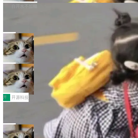
社区爱好者提供了高效跟踪新版本的思路。
他可以全职维护 libexpat 了，最长 6 个月。发
下： New Smart Window 包含多项增强功能：
白开水不加糖
工资的是慕尼黑市政府。 libexpat 是一个 C99
<ul> <li>现在建议列表会显示更多结果，方便用
编写的流式 XML 解析器，MIT 许可证。和 libx
Cloudflare Computer 开源：你的 Age
户查找历史记录和切换到已打开的标签页。（<a
nt 需要一台电脑，而不是一个容器
ml2 一样，它是世界上使用最广泛的 XML 解析
href="https://bugzilla.mozilla.org/show_bug.c
Cloudflare 开源了名为 @cloudflare/computer
库之一。你的操作系统、浏览器、无数的基础设
gi?id=2019042">Bug&nbsp;2019042</a>）</l
的 npm 包。项目的核心论点是：容器不适合 Ag
局
施软件，很可能都在用它。而过去十年，维护它
i> <li>现在，助手可以直接使用 Exa 的网络搜索
ent 计算。真正适合的，是 Isolate。 Cloudflare
的人一直在用业余...
结果回答问题，而无需将问题转交给搜索引擎。
OpenAI 公开邮件和聊天记录回应苹果
工程师在这件事上没什么可谦虚的——他们用 W
诉讼，称“Apple is getting this wron
（<a href="https://bugzilla.mozilla.org/show_
orkers 跑了十年 Isolate。用 CEO Matthew Pri
上个月，苹果一纸诉状把 OpenAI 告上法庭，指
g”
bug.cgi?id=204...
nce 的话说：「我们一生都在用 Isolate 运行代
控其挖角苹果前员工并窃取商业秘密。苹果的诉
局
码，而 AI Agent 不需要容器，它们需要的是 Iso
状把 OpenAI 描述成一个系统性地从前东家挖
HUAWEI MatePad Edge上架WorkBu
late。」 容器为什么不合适 容器的问题在于启动
人、套取机密信息的对手。 OpenAI 没发律师
ddy鸿蒙PC版，说话就能干活的AI办公
和销毁都太重了。一个 Agent 要执行的任务可能
函，也没选择庭外沉默。它在官网贴了一篇博
全能AI工作台WorkBuddy鸿蒙PC版上架HUAWE
搭子
只需要几毫秒的 CPU 时间，但容器从冷启动到
文，标题只有六个字：Apple is getting this wro
I MatePad Edge应用市场，直接下载即可使
开
开源科技
就绪要花数秒。如果未来有十...
ng。 然后，它把邮件往来和 iMessage 聊天记
用，与鸿蒙电脑上的体验一致。值得一提的是，
FFmpeg 9.0 发布：代号“Lei”，以此纪
录全贴了出来。 他发错人了 苹果外部律师 Gabr
这是目前市面上唯一支持平板接入WorkBuddy P
念中国开发者雷霄骅
iel Gross 来自 Weil 律所，2 月 23 日下午 5:53
C版的产品，搭载“人机双写”重磅功能——你写
全球知名开源多媒体框架 FFmpeg 今天正式发
给 OpenAI 总法律顾问 Che Chang 发了封邮
你的，AI写AI的，同屏协作互不干扰。一句话让
布了 9.0 版本。这个版本除了带来新一代音视频
局
件，附了一封长信，要求 OpenAI 配合调查前苹
AI帮你干活，现在开启全新体验！ 温馨提示：
处理能力和硬件加速支持之外，还有一个特殊之