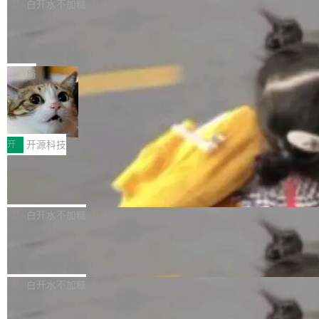
数据库，有一个图形后端。作为一个原生的 Gra
白开水不加糖
帮助玩家在游戏与高负载应用中获得更充分的性
转移到了审代码。 写代码有人替你干了。但审代
phQL 数据库，它严格控制数据在磁盘上的排列
能表现。 在核心规格方面，B850 AO...
竹知了：一个零依赖的单文件 HTML，
码、把关发版这两道关，还得靠人肉扛。 V5.0
方式，以优化查询性能和吞吐量，减少集群中的
把儿时竹蝉玩具搬进浏览器
想让 AI 一起盯。
磁盘寻道和网络调用。 Dgraph v25.4.0 现已发
竹知了（zhuzhiliao）是那种小时候路边摊上几
布，具体更新内容包括： feat(zero)：Zero 现
块钱的玩意儿——一根小竹签，一个竹筒，一头
局
支持 --security superflag（token=...;whitelist
系着涂了松香的线。甩起来，竹膜震动，发出“哇
30倍效率升级：解锁医学影像数据要素
=...），与 Alpha 版本的格式一致，并据此对其
——哇”的蝉鸣声。实物越来越难找了，有开发者
价值化的真实路径
管理 HTTP 端点进行授权。 <blockquote> <p>
把它做成了 Web 玩具，放在 zhuzhiliao.imsai.c
完成一例腹部CT影像标注，张医生过去需要约1
<span><strong>警告：</strong>&nbsp;Zero
c 上，并在 GitHub 开源。 玩法很简单：按住屏
20个小时。他必须在数百张连续影像上，一笔一
开
开源科技
的 admin ...
幕画圈，或者直接甩手机。页面会实时显示转速
笔勾画边界，一层一层识别肌肉组织。如今，使
（圈/秒），声音来自真实竹知了录音的 1.72 秒
Apache Dubbo-go v3.3.2 正式发布
用东软飞标医学影像标注平台，同样的工作缩短
采样，无缝循环。音频解码失败时，还有一套合
至4小时，效率提升30倍。 这组数字背后，改变
这个版本面向生产环境，重心在内核稳定性。我
成兜底——锯齿波振荡器模拟脉冲，并联带通共
的不只是速度，而是把医学影像转化为AI能力的
们彻底收敛了旧配置体系，扩展了 Triple 协议与
白开水不加糖
振峰模拟竹膜和筒腔共鸣。 技术细节上，物理引
路径真正打通了。 大型医院积累的影像数据规模
泛化调用能力，加强了应用级元数据和服务治
擎是绳系质点模型：重力、弹性绳（只拉不
庞大，但不能直接用于训练模型。器官、病灶和
Calibre 9.12 发布，功能强大的开源电
理，同时集中修了并发安全、资源泄漏和热路径
推）、空气阻力，1/240 秒定步长积...
子书工具
组织边界，必须由专业医生逐层识别、标记和校
性能问题。
Calibre 开源项目是 Calibre 官方出的电子书管
正，才能成为机器能理解的高质量数据。医学影
理工具。它可以查看，转换，编辑和分类所有主
白开水不加糖
像AI落地最昂贵的环节，不是算法，是专业医生
流格式的电子书。Calibre 是个跨平台软件，可
的时间。 张医生是某三甲医院放射科副主任医
SwiftUI 问世七年了，为什么开发者还
以在 Linux、Windows 和 macOS 上运行。 Cal