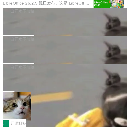
模型：文生图一个、图编辑一个、主体参考一
化的密码方案。」 而且用的不是什么新武器。G
亿元。当AI搜索用户渗透率突破85%,用户决策路
LibreOffice 26.2.5 现已发布，这是 LibreOffice
个、...
reen 反复强调这一点：AI 没有发明新的数学。
径从“搜链接—筛信息—做决策”转向“问AI—得答
26.2 分支的第五次维护更新。此次更新基于 20
白开水不加糖
它做的是把已知工具——那些密码学家早就握在
案—定选择”,上海企业面临的核心命题已从“能不
26 年 2 月 4 日发布的主要功能版本，修复了部
手里的锤子和扳手——组合得比人类更彻底。他
能被搜到”转变为“能不能进入AI的答案”。这一变
Jina 全新 6 亿参数列表式重排序模型 r
分错误并提升了稳定性。 为了提高图形性能，m
引用了 Cl...
eranker 内部揭秘
革深刻重塑了上海SEO公司推荐的底层逻辑——
acOS 和 Windows 上引入了 Skia 渲染功能，但
Jina Reranker 3.5 在判例法上的表现比 v3 提
企业需要的已不仅是传统排名优化,更是能够在AI
为了避免一些用户在从之前的 LibreOffice 版本
升超过 50%，在法律、医疗和金融基准测试中，
白开水不加糖
大模型问答场景中实现品牌信息优先引用的综合
升级后报告的崩溃和卡顿问题，该功能现在已处
将与体积大 7 倍模型之间的差距缩小，并且在结
服务能力。基于对上海SEO服务市场的持续观
于实验模式。 官方建议 LibreOffice 25.8.x 的用
xAI 发布 Grok Voice Think Fast2.0
构化数据上直接超越它们。它是 v3 的直接替代
察,以下梳理几家在技术实力、服务深度与行业口
户应升级至 LibreOffice 26.2.4，因为 LibreOffi
品，无需修改 API。
xAI推出新一代语音识别模型 Grok Voice Think
碑方...
ce 25.8 分支已于 6 月 12 日停止维护，此后该
Fast2.0，面向构建语音智能体的开发者开放，
白开水不加糖
软件的安全更新工作...
在智能水平、转录准确率、对话能力以及工具调
317 家 AI 独角兽，超过一半从来没发过
用效率方面实现升级。该模型定价为每分钟音频
论文
0.08美元，xAI表示无需修改现有提示词，Think
一项新的分析用数据证实了我们许多人长期以来
Fast2.0即可在多数应用场景中带来性能提升。
的感受：AI 领域最引人注目的实验室基本上已经
局
在Artificial Analysis语音识别基准测试中，Grok
停止发表他们的研究成果。 斯坦福“元科学”（m
Voice Think Fast2.0综合得分达到82.9%，高于
当员工用AI中转站“顺手”发走内部数
etascientist）研究者 John Ioannidis 把 317 家
据，企业边界正在悄悄失守
前代Think Fast1.0的75.7%，同时超过GPT-Re
AI 独角兽的发表记录翻了一遍。结论一句话就能
绿盟AI安全网关 面向AI中转站的纵深防护方案
altime-2.1的79.1%和Gemini3.1Flash的69.
说完：超过一半的公司，从来没有在任何一篇学
当大模型成为生产力工具，企业如何既用好 AI、
开
开源科技