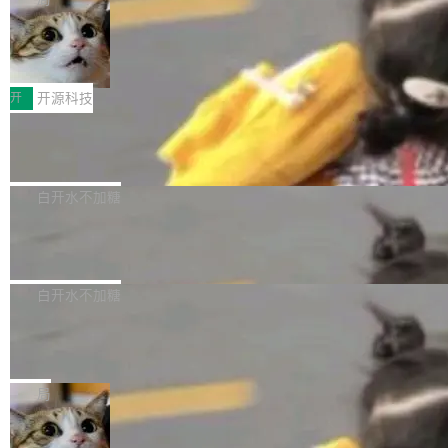
聚焦多语言对话语音模型面临的关键技术挑战，
激活参数95B，支持100万上下文Tokens，在编
没有发布会，没有预告，直接扔了篇文章出来，
共吸引来自全球工业界与学术界的1...
程、办公、科研以及长周期任务等方面实现了全
DeepSeek-V4-Flash正式版API上线超
权重已经上传至 Hugging Face。 去年国内的视
算互联网
面提升。它不仅能应对更具挑战性的问题，还能
频生成模型还在追 Runway 和 Pika 的参数，今
近日，DeepSeek-V4-Flash 正式版 API 开启公
更可靠地端到端完成复杂任务，输出值得信赖的
天 MiniMax H3 从架构到许可都摆上台面了。一
开测试。国家超算互联网正式上线 DeepSeek-V
开
开源科技
成果。 全球开发者都可通过千问 AI 平台获得 Q
个模型，三个模块，两个开源。 H3 由三个模块
4-Flash 正式版（DeepSeek-V4-Flash-0731）
wen3.8 的 API 服务：国内每百万 Tok...
组成：H3-Context-IR 负责多模态指令理解和编
Docker 29.7.1 发布
模型 API 调用服务和模型文件。 DeepSeek-V4-
排（闭源，提供 API）；H3-Base 是核心生成模
Flash-0731 经过大量后训练工作，智能体能力
Docker 29.7.1 现已发布，具体更新内容如下：
型，33B 参数，负责 768p 音视频生成（开
大幅增强，指令遵循能力大幅增强。在多项基准
Bug fixes and enhancements 修复了一个回归
白开水不加糖
源）；H3-Regenerate-2K 负责 in-context 重新
测试中，DeepSeek-V4-Flash 正式版性能可与
问题，该问题导致无法拉取图层中包含缺少明确
生成 2K ...
当前最强的闭源模型相媲美。 超算互联网现面向
Ant Design 6.5.3 发布，企业级 UI 设
父目录条目的目录的图像。moby/moby#53260
计语言和 React 实现
企业和开发者提供 DeepSeek-V4-Flash-0731
修复了一个回归问题，即CopyToContainer会拒
Ant Design 是阿里巴巴开源的一套企业级 UI 设
模型 API 调用服务，用户无需繁琐环境配置，一
绝遍历绝对符号链接的容器路径，例如/var/run -
计语言和 React 组件库。Ant Design 6.5.3 现
白开水不加糖
键接入即可快速调用，为各行业用户提供高性
> /run。moby/moby#53261 如需查看此版本中
已发布，主要更新内容如下： Input 修复 Input.
能、安...
的所有拉取请求和更改，可参阅： docker/cli, 2
DeepSeek V4 Flash 跑分全解析，13
OTP 使用字符串 mask 时仍采用 type="text" 的
个最强模型里它最便宜
9.7.1 milestone moby/moby, 29.7.1 milestone
问题，并保留显式 type 配置。#58835 修复 Inp
比它聪明的没它便宜，比它便宜的——哦，没有
更新说明：https://github.com/moby/...
ut.OTP 的 mask 为 true 时仍显示原始值的问
比它便宜的。 Artificial Analysis 更新了 DeepS
局
题。#58805 修复 Input.TextArea 调整大小手柄
eek V4 Flash 0731 的完整评测。一张 Intellige
在触摸设备上显示为小圆点的问题。#58812 Ty
禅道开源版 22.4 发布，内置 DevOps4.
nce Index vs Cost per Task 的散点图上，13