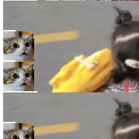
技术判断。 两行 prompt 就能个性化任何软件 C
ness 的内测，可以回复或私信联系我。请附上
型的预览版本 SenseNova U1.5-Lite-Preview。
白开水不加糖
rawshaw 给出了两个 prompt。 第一个： "下载
GitHub id 以及开源代表作。」 DeepSeek 曾在
公告称，SenseNova U1.5-Lite-Preview并非简
某个软件的源码，在本地构建。修改 agent ...
官方招聘信息中写过一条简洁有力的公式：Mod
Ubuntu 将核心系统包从 deb 转成了 s
单的模型规模升级，而是基于 SenseNova U1
nap
el + Harness = Agent。模型负责理解和推理，
的一次系统性迭代，不仅在同一架构中贯通视觉
Ubuntu 正在把又一个核心系统包从 deb 转为 s
Harness 负责把能力落到真实环境中——调用工
理解、推理、生成与编辑，还仅以 8B-MoT 的轻
nap。这次是 hwctl——一个用来检查 Ubuntu
局
具、读写文件、管理上下文、处理错误、完成闭
量大小，将能力推进到4K、更精细的真实质感、
硬件认证状态的命令行工具。 Canonical 工程师
环。崔添翼招人的标...
Dario Amodei 担心新人来 Anthropic
更复杂的视觉控制和可持续迭代编辑。 相比 U
Alan Griffiths 在邮件列表中说得很直白：「hwc
只为金钱，不为使命
1，U1.5-Lite-Preview 在以下方向上带来了显著
tl 是一个 Ubuntu 专有的包，它和它的依赖项都
顶级 AI 研究员在两家公司之间来回跳，中间只
提升： 原生支持4K图像生成； 更精细的局部纹
是 Ubuntu 专有的，不会用在其他发行版上。」
隔了几天。 Lilian Weng 上周刚宣布因健康原因
局
理、细节与真实世界质感； 更准确的中英文文字
所以 deb 版本的受众实际上为零。既然只有 Ub
离开 Thinking Machines Lab，说自己作为联合
生成与复杂版式组织； 更稳定的图...
FFmpeg 9.0 发布
untu 用户在用，那用 snap 打包就没什么可纠结
创始人的角色「太累了」。几天后，The Inform
的。 从 deb 到 snap 的迁移路径 hwctl 是 rust-
ation 就曝出她将重回 OpenAI，负责递归自我
FFmpeg 9.0 现已发布，包含多项改进。官方更
hwlib 硬件 API 库的一部分，命令行工具负责查
改进方向的研究。她是 Thinking Machines 过
新日志列出的 9.0 版本主要更新内容如下： 扩
白开水不加糖
询 Ubuntu 的硬件认证数据库。...
去一年内第四个离开的联合创始人。 这家由前
展 AMF 色彩转换器 (vf_vpp_amf) 的 HDR 功能
OpenAI CTO Mira Murati 创立的公司，连创始
DeepSeek V4 Flash 单日消耗 8 万亿 t
MP4 muxer 中支持 LCEVC 音轨复用 Playdate
okens 登顶热搜
团队都留不住。 但 Thinking Machines 不是唯
视频编码器和多路复用器 添加 v360_vulkan filt
8 万亿 tokens。一天。一家公司的消耗。 Open
一在人才争夺战中失血的公司。六月，Google
er HE-AAC 960 解码 (DAB+) transpose_cuda
Code 在 X 上发帖：「DeepSeek Flash did 8T
局
连失两员大将：Noam Shazeer 去了 Op...
filter 添加 AMF Frame Rate Converter (vf_frc
tokens on August 1st. 5T of free usage + 3T