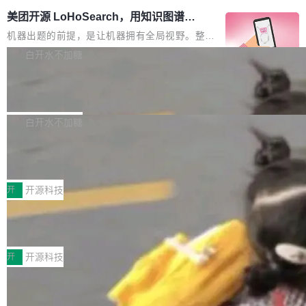
美团开源 LoHoSearch，用知识图谱校
准 AI 能力认知
机器出题的前提，是让机器拥有全局视野。整个
构建流程可以分为四个环节：建图 → 控制难度
白开水不加糖
→ 质量把关 → 数据概览。
腾讯开源 UCL-MPComm 通信库
腾讯网平团队宣布开源了 UCL-MPComm 通信
库，并将作为transport接入Mooncake TENT。
白开水不加糖
该通信库针对AI Memory池化场景的数据传输需
CoStrict入选工信部2025人工智能应用
求进行了深度优化，能够实现数据中心内大规模
典型案例
计算节点间多种内存类型的高性能通信。 UCL-
近日，工信部科技司公示《2025人工智能应用典
MPComm将作为一种传输引擎接入Mooncake T
型案例入选名单》，深信服“面向企业研发场景的
开
开源科技
ENT，实现零拷贝传输性能提升30%、非零拷贝
开源 AI 编程平台 CoStrict 应用”凭借卓越的技术
传输性能最高提升5倍。UCL-MPComm底层基
深信服AI算力网关入选工信部人工智能
创新与落地成效成功入选。 全链路私有化部署，
应用典型案例！
于自研UCL-Engine通信引擎，后续腾讯网平将
助力企业AI研发安全落地 当前，越来越多企业已
前不久，工业和信息化部正式发布《2025年人工
持续开源更多基于UCL-Engine的高性能通信组
经开始引入 AI Coding 工具，通过调用公有云模
智能应用典型案例名单》，集中展示人工智能在
开
开源科技
件。 腾讯网平团队在UCL-MPComm中实现了一
型或企业内部部署模型提升研发效率。但随着 AI
各领域的应用成果，覆盖技术底座、行业赋能、
个独立于业务线程的全局通信引擎（Engine），
Coding 从个人辅助工具逐步走向团队级、组织
Jeff Dean 离开 Google：一个时代的结
产品应用、支撑保障、专题等五大方向。深信服
并实...
束，一个实验室的开始
级应用，企业在规模化落地过程中，对安全性、
AI算力网关（AI创新平台）成功入选！ 随着各行
Google 员工编号 20。MapReduce 作者之一。