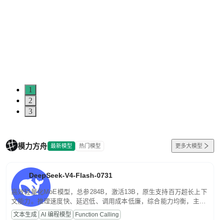
5
0
1
2
3
模力方舟
最新模型
热门模型
更多大模型
DeepSeek-V4-Flash-0731
高效轻量化MoE模型，总参284B，激活13B，原生支持百万超长上下
文能力。推理速度快、延迟低、调用成本低廉，综合能力均衡，主打
高并发、轻量化任务，适合日常对话、内容创作、基础 RAG、批量
文本生成
AI 编程模型
Function Calling
文案处理等普惠刚需场景。