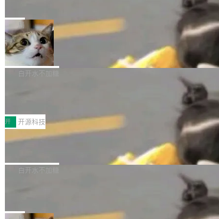
师，牵头一项腹部肌肉影像课题。他需要在数百
在骂它？
ibre 9.12 现已正式发布，此次更新内容如下：
Yakov Manshin 发了一期长达 40 分钟的 YouT
张CT影像上完成像素级精细分割，让系统"...
新功能 macOS：在 Connect/Share 按钮中添加
ube 视频，标题是"SwiftUI 七年后：一个平庸的
局
通过 AirDop 共享书籍的功能 Content server：
故事"。视频核心观点很简单：SwiftUI 发布七年
支持可向服务器后端添加新端点的插件 Edit boo
DBeaver 26.1.4 发布
了，仍然像一个永久公测版。 Manshin 从数据
k：Compress images：添加将 GIF 图像转换为
流、布局系统、API 稳定性、性能、跨平台五个
DBeaver 是一个免费开源的通用数据库工具，适
JPEG/WebP 的选项 ToC Editor：添加一个按
维度逐一批判了 SwiftUI。最让人印象深刻的一
用于开发人员和数据库管理员。DBeaver 26.1.4
白开水不加糖
钮，用于对目录中的条目进...
个论据是：苹果官方的 SwiftUI 教程项目 Land
现已发布，具体更新内容包括： AI 助手： <ul st
marks，用最新 Xcode 在最新 macOS 上构建
传音TEX AI语音算法团队斩获MLC-SL
yle="margin-left:0; margin-right:0"> <li><span
M 2026国际挑战赛Task 1亚军
运行，出来的效果是坏的——侧边栏按钮大小不
style="color:#000000">现在可以通过键盘访问
近日，在国际语音领域顶级会议INTERSPEECH
一，界面错位。他说这个问题"两年前就发现了，
AI 聊天功能（添加了一些快捷键）</span></li>
2026卫星活动——第二届多语种对话语音语言模
开
开源科技
至今没变"。 数据流方面，Manshin 指出 SwiftU
<li><span style="color:#000000">新增了始终
型挑战赛 （Multilingual Conversational Speec
I 的属性包装器演进史...
在新 SQL 控制台中打开 AI 生成的脚本的功能</
Qwen3.8-Max 发布，下周开源 Qwen3.
h Language Model Challenge，MLC-SLM）T
8-27B
span></li> <li><span style="color:#000000...
ask 1赛道中，传音TEX AI中心语音算法团队以
千问大模型宣布正式推出 Qwen 家族迄今最强大
自主研发的说话人归属多语种自动语音识别系统
的模型 Qwen3.8-Max，也是其首个 Max 规模
白开水不加糖
取得tcpMER 15.41%的成绩，在全球110支参赛
的开源权重模型。Qwen3.8-Max 的模型权重预
队伍中位列第二。此次突破展现了传音在多语种
MiniMax H3 开源：33B 全模态模型，
计将于开源，彼时也将同步开源 Qwen3.8-27B
一个视觉语言模型只够当它的编码器
语音识别、说话人日志、时间对齐与长音频工程
模型。 根据介绍，Qwen3.8-Max 基于 Qwen 3.
MiniMax 今天开源了 H3，一个 33B 参数的全模
化系统等关键方向的系统性技术实力。 本届赛事
5 的架构基础构建，参数规模扩展至 2.4 万亿，
态生成模型，能生成带原生立体声的 2K 视频。
局