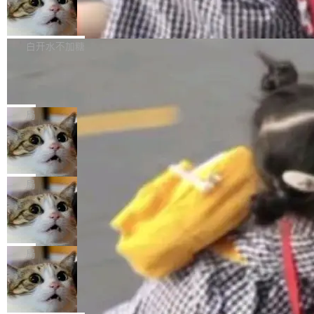
果员工带走机密信...
体验WorkBuddy鸿蒙PC版前，请将 HUAWEI M
亚马逊成本失控：AI 写代码烧掉 1215
处：FFmpeg 9.0 的代号是“Lei”。 这个名字，
万元，超预算 860%
atePad Edge 升级至 HarmonyOS 6.1.0.135S
来自中国开发者雷霄骅（Lei Xiaohua）。 对于
外媒近日曝光了亚马逊的多份内部报告显示，AI
P9 patch03及以上版本。 *升级路径：设置 > 搜
很多中国音视频开发者而言，这个名字并不陌
导致公司在多个项目上超支。《金融时报》报道
白开水不加糖
索“软件更新” > 检查更新，即可搜索新版本，下
生。十年前，他通过大量中文技术文章、源码分
称，仅一个项目的成本超支就高达 180 万美元
载安装完成升级即可。 没有...
析和开源示例，让一代开发者第一次真正理解 F
Hugging Face CEO 发声：中国正在开
（约合人民币 1215 万元）。 具体来说，一名工
源模型上碾压我们
Fmpeg，也成为很多人进入音视频开发领域的
程师借助 Anthropic 旗下 Claude Sonnet 模型
"他们正在开源模型上碾压我们。" Hugging Fac
“启蒙老师”。 而今年，恰好是雷霄骅离世十周
编写程序，目标是完成电商平台作者信息与商品
e CEO Clément Delangue 在 CNBC 的采访里
局
年。FFmpeg 社区最终选择用一个大版本的名
列表的数据匹配 —— 一项常规的数据处理任
没有拐弯抹角。他说中国正在赢得 AI 竞赛，而
字，留下了这份纪念。 雷霄骅曾是中国传媒大学
务，最终却产生了 180 万美元的账单，实际支出
当 AI agent 把源码变成了最好的扩展系
且按目前的速度，中国 AI 工具预计在今年底或
数字电视技术方向的博士生，长期从事视频、音
统，开发者工具必须开源
超出原定预算 860%。 更令人意外的是，该项目
2027 年就能追上美国前沿实验室的水平。 Dela
五年前，David Crawshaw 问过很多软件工程师
频技...
最终并未成功落地，而高额算力消耗持续运行长
ngue 把原因归结为一件事：开放协作。中国的
一个问题：你写过什么给自己用的程序？答案几
局
达 5 个月，公司直到财务对账时才察觉异常。这
AI 开发者在一个共享和协作的生态里加速迭代，
乎都是没有。工程师们整天用别人写的程序写程
意味着一个无人看管的 AI 程序，在近半年时间
而美国模型厂商在"闭门造车"。他的原话是 "buil
DeepSeek Harness 宣布内测邀请，全
序给别人用。偶尔有人自己写个博客系统、智能
里日夜不停地"烧钱"。 复盘显示，...
网最大规模开源 Agent 路演现场诞生
ding in silos"——各自为战，互不通气。 这个判
家居控制、家庭实验室，都算稀奇事。 Crawsh
一条内测招募帖，发出去的时候大概没人想到它
断从他嘴里说出来分量不同。Hugging Face 是
aw 是 Shelley 的作者，一个开源 AI coding age
会变成一场开源 Agent 生态的路演。 8月1日，
局
全球最大的开源 AI 平台，上面跑着上百万个模
nt。他最近在博客上写了一篇文章，核心论点很
DeepSeek Harness 团队负责人崔添翼（tiany
型。谁在开源赛道上领先，...
简单：开发者工具必须开源。 理由不是传统的自
商汤 SenseNova U1.5-Lite-Preview
i）在 X 上发帖： 「如果你是 Agent Harness 相
开源
由软件情怀，而是一个跟 AI agent 直接相关的
关开源项目的开发者，希望参加 DeepSeek Har
商汤科技宣布面向社区开源轻量级统一多模态模