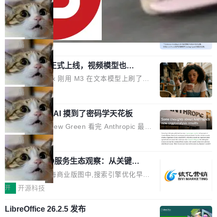
oloncode web 审查详情文件名中文乱码的问题
6 美元砍到 1.2 美元。GPT-5.6 Terra 降 20%。
细节优化 详情查看：https://gitee.com/opensol
DeepSeek-V4-Flash 官方 API 现已正
旗舰 Sol 没降，但加了一个 Fast 模式——2.5
式上线公测
on/soloncode/releases/v2026.8.2
倍速度，2 倍价格，智商不变。 降价的理由不是
DeepSeek V4 Flash 正式版今天上线了。模型
市场竞争，不是清库存，是 Sol 自己把自己优化
结构和参数规模没变，还是 MoE 284B、激活 1
局
了。 这事分两步。第一步，OpenAI 把 GPT-5.6
3B、100 万 token 上下文——只重新做了后训
Sol 部署上线。第二步，让 Sol 通过 Codex 自
MiniMax H3 正式上线，视频模型也开
练。但改完之后，Agent 能力直接把自家 4 月发
始玩全模态了
己去优化自己的推理基础设施。Sol 学了 Triton
的 Pro Preview 给干了。 九项 Agent 基准测试
上个月 MiniMax 刚用 M3 在文本模型上刷了一
和 Gluon 两种 GPU 编程语言，重写了生产环境
全部反超。Terminal Bench 2.1 从 61.8 涨到 8
波存在感，今天 H3 来了——一款全模态生成模
局
的 GPU 内核，找出了哪...
2.7，DeepSWE 从 7.3 涨到 54.4，DSBench-F
型，而且承诺几天内开源权重。 先看能力边界。
ullStack 从 37.0 涨到 68.7。不说别的，一个 Fl
Anthropic 的 AI 摸到了密码学天花板
H3 接受文本、图像、视频、声音任意组合作为
ash 型号干翻了三个月前代表最高水平的 Pro 预
输入（它叫多模态上下文），输出带原生双声道
密码学家 Matthew Green 看完 Anthropic 最新
览版，这件事本身就够说明后训练的威力了。 跟
音频的视频，最高 15 秒 2K 分辨率。举个例
的密码分析成果后，写了篇博客。标题很克制：
局
它一起来的还有两...
子：扔进去一段参考视频（取它的希区柯克运
「一些想法」，但内容不克制。 先说 Anthropic
镜）、一张人物图片、一段歌声录音，用自然语
2026上海SEO服务生态观察：从关键词
做了什么。他们让未发布的 Claude Mythos 模
排名到AI答案占位的选型逻辑
言告诉模型你要什么——H3 自己搞定剩下的。
型去跑密码分析，出了两个结果：一个攻击了后
在2026年的上海商业版图中,搜索引擎优化早已
这个"自己搞定"说起来轻巧，背后的训练范式变
量子签名方案 HAWK，另一个是对缩减轮次 AE
不是“发外链、堆关键词”那么简单。行业数据显
开
开源科技
化不小。 MiniMax 之前做过两代视频模型（Hail
S 的改进攻击。 HAWK 这个结果，用 Green 的
示,2026年上海地区企业数字化营销预算中,SEO
uo 01 和 02），每一代都是按任务拆分的专家
话说，「可能直接杀死了一个正在认真考虑标准
LibreOffice 26.2.5 发布
与GEO相关投入占比已达32%,市场规模突破80