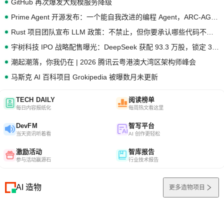
GitHub 再次爆发大规模服务降级
Prime Agent 开源发布：一个能自我改进的编程 Agent，ARC-AGI 3 超越人类专家基线
Rust 项目团队宣布 LLM 政策：不禁止，但你要承认哪些代码不是你写的
宇树科技 IPO 战略配售曝光：DeepSeek 获配 93.3 万股，锁定 36 个月
潮起潮落，你我仍在 | 2026 腾讯云粤港澳大湾区架构师峰会
马斯克 AI 百科项目 Grokipedia 被曝数月未更新
TECH DAILY
阅读榜单
每日内容报纸化
每周热文看这里
DevFM
智写平台
当天资讯听着看
AI 创作更轻松
激励活动
智库报告
参与活动赢源石
行业技术报告
AI 造物
更多造物项目