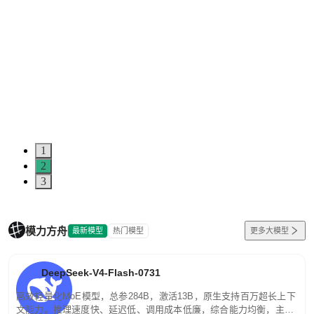
1
2
3
模力方舟
最新模型
热门模型
更多大模型
DeepSeek-V4-Flash-0731
高效轻量化MoE模型，总参284B，激活13B，原生支持百万超长上下
文能力。推理速度快、延迟低、调用成本低廉，综合能力均衡，主打