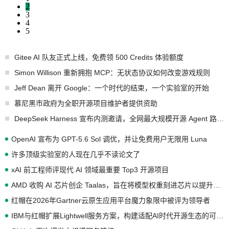
2
3
4
5
Gitee AI 队友正式上线，免费领 500 Credits 体验额度
Simon Willison 重新拥抱 MCP：无状态协议如何改变游戏规则
Jeff Dean 离开 Google：一个时代的结束，一个实验室的开始
慕尼黑市政府为全职开源项目维护者提供资助
DeepSeek Harness 宣布内测邀请，全网最大规模开源 Agent 路演现场诞生
OpenAI 宣布为 GPT-5.6 Sol 调优，并让免费用户无限用 Luna
许多顶级实验室的人现在几乎不读论文了
xAI 前工程师评现代 AI 领域最重要 Top3 开源项目
AMD 收购 AI 芯片创企 Taalas，旨在将模型权重刻进芯片以提升推理性能
红帽在2026年Gartner云原生应用平台魔力象限中被评为领导者
IBM与红帽扩展Lightwell服务方案，构建适配AI时代开源生态的可信基础设施