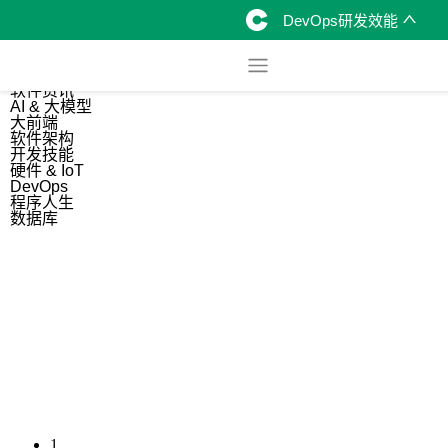
DevOps研发效能
综合
开源资讯
软件资讯
AI & 大模型
大前端
软件架构
开发技能
硬件 & IoT
DevOps
程序人生
数据库
1