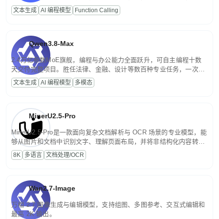
高并发、轻量化任务，适合日常对话、内容创作、基础 RAG、批量
文本生成
AI 编程模型
Function Calling
文案处理等普惠刚需场景。
Qwen3.8-Max
2.4万亿参数MoE旗舰，编程与办公能力全面跃升，可自主编程十数
天交付完整项目。胜任法律、金融、设计等数百种专业任务，一次对
话端到端交付生产级成果。原生视觉理解贯穿规划、执行与验证全流
文本生成
AI 编程模型
多模态
程，支持超长文档与长视频的深度语义解析。长程任务中自主规划与
闭环迭代，持续进化。
MinerU2.5-Pro
MinerU2.5-Pro是一款面向复杂文档解析与 OCR 场景的专业模型，能
够从图片和文档中识别文字、理解页面布局，并将非结构化内容转换
为便于存储、检索和二次处理的结构化结果。
8K
多语言
文档处理/OCR
Wan2.7-Image
万相 2.7 图像生成与编辑模型，支持组图、多图参考、交互式编辑和
最高 2K 输出。