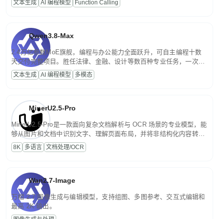
文本生成
AI 编程模型
Function Calling
文案处理等普惠刚需场景。
Qwen3.8-Max
2.4万亿参数MoE旗舰，编程与办公能力全面跃升，可自主编程十数
天交付完整项目。胜任法律、金融、设计等数百种专业任务，一次对
话端到端交付生产级成果。原生视觉理解贯穿规划、执行与验证全流
文本生成
AI 编程模型
多模态
程，支持超长文档与长视频的深度语义解析。长程任务中自主规划与
闭环迭代，持续进化。
MinerU2.5-Pro
MinerU2.5-Pro是一款面向复杂文档解析与 OCR 场景的专业模型，能
够从图片和文档中识别文字、理解页面布局，并将非结构化内容转换
为便于存储、检索和二次处理的结构化结果。
8K
多语言
文档处理/OCR
Wan2.7-Image
万相 2.7 图像生成与编辑模型，支持组图、多图参考、交互式编辑和
最高 2K 输出。