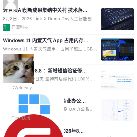
应时间，从源头消除拖影与动态模糊。 1.突破 O
跳动的这个未命名模型，直接跳到了 10 万亿。
就是它多少弥补了国产 Java 自研 HTTP/2 框架
LED 画质局限，暗部细节...
近百项AI创新成果集结中关村 技术落地
预训练通常需要 3 到 6 个月，之后还有微调阶
这块空白——放眼国产 Java 生态，能拿出手的
与产业迭代提速
段。按这个时间线，最早可能在 2026 年底或 2
HTTP/2 网络框架，要么闭源，要么底层建立在
8月8日，2026 Link-X Demo Day人工智能创新
027 年初发布。 这个节点很微妙。Anthropic 刚
Netty 之上，真正自研的 Java 实现几乎没有。
项目展在北京中关村举办。本次活动由星连资
开
开源科技
在 5 月发布了 Mythos 5...
wastnet 是一款完全自研、零第三方依赖的轻量
本、华清普智AI孵化器主办，汇聚近2000名产
级 Java 网络应用框架，核心基于 JDK 原生 NI
Windows 11 内置天气 App 占用内存超
业、学术、投资人士，集中展出近百项覆盖AI芯
过 1GB
O 构建 Reactor 多路复用模型，不依赖 Netty、
片、算力、模型、应用全链条创新项目，聚焦AI
Windows 11 内置天气应用，占用了超过 1GB
Tomcat 等任何第三方网络库。其 HTTP/2 协议
技术产业化落地与资本对接，呈现当前国内AI前
内存。 Notebookcheck 的测试发现这个数字
局
栈从 HPACK、Huffman 到 ALPN 均为自主实
沿技术突破与商业化最新进展。 活动围绕AI学术
时，反复确认了多次。不是 100MB，不是 500
现，在基准测试中与 Un...
研究与产业落地融合展开多维度研讨。星连资本
调问更新7.26~8.8 ：新增短信验证修
MB，是 1 个 G。一个显示天气的应用。 Windo
改，考试能力升级
创始合伙人张鸣晨表示，AI产业化是长期产融结
ws 内置应用臃肿早就是老话题了，但一款天气
DWSurvey 更新日志 坚持前后端代码 100% 开
合过程，早期优质技术项目需持续资本与产业资
应用占用内存就超过 1G 还是过于离谱——问题
源助力企业建设自主可控的问卷调研系统 官网地
DWSurvey
源赋能，助力创新从概念走向落地。现场青年学
出在 WebView2。微软的天气 App 本质上是一
址www.diaowen.net ➔ 源码下载Gitee 仓库 ➔
者、产业专家、投资人围绕AI前沿技术瓶颈、行
个嵌在 Edge WebView 里的网页。它不是一个
勾股 OA v6.0.2 已经发布，企业办公系
本次更新新增短信验证修改已答问卷功能，提升
业固有认知重构等议题展开跨界对话，聚焦行业
统
「应用」，它是一个运行在浏览器引擎里的网
答卷安全性；同时升级考试能力，完善填空题判
勾股 OA v6.0.2 已经发布。 勾股 OA 办公系统
真实痛点与突破方向...
页，外面套了一层 Windows 的壳。 WebView2
分、防切屏等功能体验，并优化多项产品细节，
是一款简单实用的开源的企业办公系统。系统集
Gitee快讯
本身就是个内存大户。它加载了完整的 Edge 渲
提升整体使用体验。 新增功能 01. 新增验证手
成了系统设置、附件管理、人事管理、行政管
染引擎，包括 JavaScript 引擎...
机号后查看、修改已答问卷功能 02. 新增填空题
942亿赛道如何选对伙伴？2026年8月G
理、消息管理、资产管理、企业公告、知识网