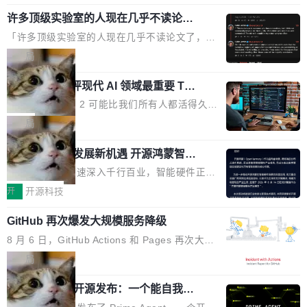
规范，结合服务器级元件、完善供电线材与内置
年的83.1亿美元增长至2026年的86.6亿美元,年
意思。比如我在一个后台管理系统里，需要填50
实时LCD监控屏，可充分满足当下高阶PC主机
许多顶级实验室的人现在几乎不读论文
复合增长率达5.44%,预计2032年将突破120亿美
个表单字段，每个字段还有联动逻辑；比如我
了
的严苛使用需求。 澎湃功率，紧凑机身 钛金雕1
元。数字广告与公共关系相关服务市场更是从20
「许多顶级实验室的人现在几乎不读论文了，而
想...
600PG5 AI TOP具备强悍输出功率，同时实现
25年的8463亿美元扩张至2026年的8763亿美
且他们认为 ICLR/ICML/NeurIPS 充斥着大量过
局
机身尺寸大幅精简。整机长度仅16厘米，属于同
元。数字的背后是一个清晰的事实——品牌对专
度宣传和欺诈。」 OpenAI 研究员 Keller Jorda
功率段机身尺寸十分紧凑的1600W电源产品。小
业化营销服务的需求从未如此迫切。 但市场扩容
xAI 前工程师评现代 AI 领域最重要 Top
n 这条推文引发了广泛讨论。他不是在说风凉
巧机身有效提升市面主流标准A...
3 开源项目
的同时,服务商的竞争逻辑正在改变。2026年Top
话，他是说出了一个圈内人尽皆知但很少公开捅
Flash Attention 2 可能比我们所有人都活得久。
Agency年度合辑的观察指出,“产品”这个离消费
破的事实。 Jordan 随后补充了一句软化声明：
这句话不是来自某个技术博客，而是出自 Hieu
局
者最近的载体,在整个品牌营销层面的权重显著变
「我不认为这些会议上大部分论文都在过度宣传
Pham 的一条推文。Hieu Pham 是谁？他是 xAI
高了。全域营销服务商的竞争正在从规模转向深
或造假。问题是，作为读者，如果你筛选出那些
共商智能硬件发展新机遇 开源鸿蒙智能
的早期工程师之一，在 Grok 训练基础设施团队
度,案例厚度、全域覆盖、多线协同...
硬件开发者日杭州站即将举行
看起来最令人兴奋的论文，那它们大部分都是过
工作过。近日他在 X 上发了一条帖子，列出了他
随着万物智联加速深入千行百业，智能硬件正从
度宣传的。」 这才是真正的痛点。不是所有论文
认为现代 AI 领域最重要的三个开源项目。 第一
单点设备迈向智能化、网联化、协同化发展。作
开
开源科技
都有问题，是最吸引眼球的那批论文最有问题。
个名字毫无悬念：Flash Attention 2。 Hieu 的
为面向全场景、跨终端的分布式操作系统，开源
他引用的帖子来自 Mathew Shen，一位 ICLR 2
理由很具体。FA 系列不需要解释，但 FA2 是他
GitHub 再次爆发大规模服务降级
鸿蒙通过统一技术底座和分布式能力，为不同类
026 的读者：「看了篇 ...
认为最重要的一个——复杂度恰到好处，刚好能
型智能设备的开发、连接与互联提供关键支撑，
8 月 6 日，GitHub Actions 和 Pages 再次大规
驱动你去学 CuTe，但还没被那些"邪恶的" Hopp
也为产业链企业探索产品创新与商业增长打开新
模服务降级，Actions 完全不可用超过 5 小时，
局
er++ 优化所淹没，足够容易修改和适配。 更关
的空间。 8月14日，开源鸿蒙智能硬件开发者日
webhook 停发，连自托管 runner 也因调度层故
键的是 FA2 的持久性...
（OHDD：OpenHarmony Hardware Develope
Prime Agent 开源发布：一个能自我改
障无法工作。Pages、Copilot code review、C
进的编程 Agent，ARC-AGI 3 超越人类
r Day）将在杭州启航。活动面向智能硬件产业
opilot coding agent 全部受影响。从检测到完全