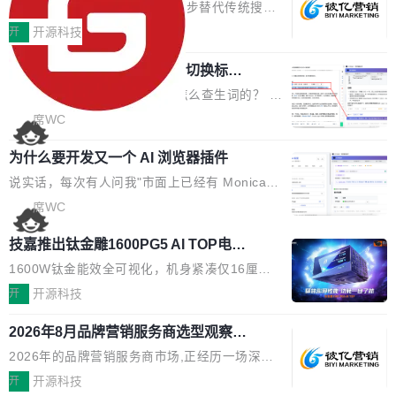
EO公司推荐
判分功能 03. 添加协作管理员支持树形结构选择
盘、审批流程设置、办公审批、工作计划、工作
当DeepSeek、豆包等大模型逐步替代传统搜索
体验优化与修复 •页面与体验优化 优化工作台首
汇报、工作日志、日常办公、财务管理、客户管
成为用户获取信息的主要入口,品牌竞争的逻辑变
开
开源科技
页 UI 展示效果，提升页面使用体验。 优化防切
理、合同管理、项目管理、任务管理等功能模
了:不再是争抢关键词排名,而是想办法进入AI脱
屏提醒规则，调整为每次切屏均触发提示，提升
块。系统简约，易于功能扩展，方便二次开发，
任意网页划词 AI 问答：不用切换标签页
口而出的那个答案。"GEO公司推荐"这个搜索词
考试规范性。 优化登录状...
的效率秘诀
可以用来做日常 OA，CRM，ERP，业务管理等
背后,折射的是企业面对新兴服务赛道时的集体困
看英文技术文档的时候，你是怎么查生词的？ 我
系统。 勾股OA6.0.2版本主要是对勾股OA 6第
惑——该信谁、看什么、怎么选。 据易观分析
猜大多数人的流程是：选中单词 → Ctrl+C → 切
席WC
一个大版本发布的部分功能细节优化和bug问题
《中国GEO市场产业图谱》数据,2026年中国GE
到翻译标签页 → Ctrl+V → 看翻译 → 切回原
修复的版本，具体更新日志如下： 1、补全新版
O行业规模预计达942亿元,同比增长169.7%。G
为什么要开发又一个 AI 浏览器插件
文。遇到不懂的代码片段，再切到 ChatGPT 问
本的各个审批类型的审批单导出 2、优化各个审
artner同期预测,传统搜索引擎访问量年内将下滑
一下。来回切换几次，思路早断了。 今天介绍的
说实话，每次有人问我"市面上已经有 Monica、
核反确认审批的逻辑，使...
25%,AI载体流量占比突破40%;埃森哲2025年中
开源 Chrome 扩展 AI Helper，有一个划词浮动
Sider、Copilot for Chrome 这些 AI 浏览器插件
席WC
国消费者调研则指出,37%的用户在有明确购买需
工具栏功能，能让你在任意网页选中文本就直接
了，你为什么还要再做一个"，我都觉得这个问题
求时倾向于先问AI。几组数据指向一致:GEO已
技嘉推出钛金雕1600PG5 AI TOP电
用 AI，完全不用切换标签页。 划词工具栏是什
问得好。 因为我自己也是从用户变成开发者的。
从营销"加分项"变成品牌在AI时...
源：为发烧级主机与本地AI算力打造旗
么 安装 AI Helper 后，在任意网页选中文本，选
现有产品的天花板 我用过不少 AI 浏览器插件。
1600W钛金能效全可视化，机身紧凑仅16厘米
舰供电方案
区旁边会自动浮现一个工具栏： 工具 功能 典型
刚开始觉得都挺好——选中一段文字，弹出解
继2026台北电脑展首度亮相后，技嘉科技近日正
开
开源科技
场景 AI 搜索 联网搜索相关信息 看到陌生概念，
释；写邮件时帮你润色；看英文网页给你翻译摘
式发布钛金雕1600PG5 AI TOP电源。这款高端
想快速了解背景 解释 让 AI 解释选中文本 读到
2026年8月品牌营销服务商选型观察：
要。但用久了你会发现，它们本质上都是同一类
电源专为发烧级DIY主机与本地AI算力平台打
费解...
从流量思维到品牌资产思维的范式转移
东西：一个带网页上下文的聊天框。 它们能读取
造，整机长度仅16厘米，提供1600W额定功率
2026年的品牌营销服务商市场,正经历一场深刻
页面的文本，然后把文本丢给大模型，再返回一
与80PLUS钛金能效；支持ATX 3.1与PCIe 5.1
的价值重构。全球全案品牌代理机构市场从2025
开
开源科技
段回答。仅此而已。 这当然有用，但总觉得差点