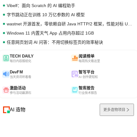
Vibelf：面向 Scratch 的 AI 编程助手
字节跳动正在训练 10 万亿参数的 AI 模型
wastnet 开源首发，零依赖自研 Java HTTP/2 框架，性能对标 Undertow !
Windows 11 内置天气 App 占用内存超过 1GB
任意网页划词 AI 问答：不用切换标签页的效率秘诀
TECH DAILY
阅读榜单
每日内容报纸化
每周热文看这里
DevFM
智写平台
当天资讯听着看
AI 创作更轻松
激励活动
智库报告
参与活动赢源石
行业技术报告
AI 造物
更多造物项目