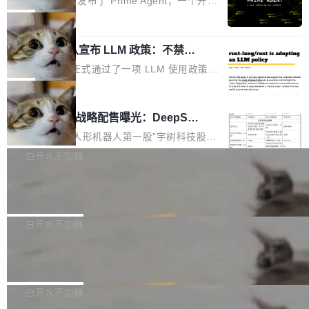
Prime Intellect 发布了 Prime Agent，一个开源
专家基线
链企业和开发者，邀请行业专家与资深技术顾
恢复，大约 12 小时。 这是 2026 年 8 月的第六
的编程 Agent Harness，核心设计围绕两个抽
局
问，围绕开源鸿蒙技术能力、设备适配、芯片适
起事故，其中四起与 AI/Copilot 服务相关。 Git
象：Recursive Language Model（RLM）和 C
配、功耗与稳定性调优、兼容性测评及统一互联
Hub 员工 kdaigle 在 HN 讨论中贴出了一组数
Rust 项目团队宣布 LLM 政策：不禁
ontinual Harness。在 ARC-AGI 3 基准测试
等内容展开系统讲解和实战交流，帮助企业进一
止，但你要承认哪些代码不是你写的
据：2025 年全年 10 亿次 commit。现在，每周
上，Prime Agent + Opus 5 的组合达到了 95.
Rust 语言项目正式通过了一项 LLM 使用政策，
步了解开源鸿蒙在智能...
2.75 亿次，全年预计 140 亿次。GitHub...
5% RHAE Best@1，超过了 ARC 报告的人类专
覆盖 rust-lang/rust 单一仓库的代码贡献。这不
局
家基线 95.4%。 不是又一个 coding agent 包装
是项目级别的官方立场，目前由五个团队采纳，
宇树科技 IPO 战略配售曝光：DeepSe
器 Prime Agent 的架构和市面上大多数 coding
但它可能是主流开源项目中关于 AI 辅助贡献最
ek 获配 93.3 万股，锁定 36 个月
agent 有本质区别。大多数 agent harness 的设
细致的一份规则。 政策的核心只有一句话：LLM
8月6日晚间，“人形机器人第一股”宇树科技股份
计是基于早期模型的能力—...
可以用来分析、提炼、审阅、建议，但不能用来
有限公司披露IPO发行价格及战略配售结果，杭
白开水不加糖
创作。 具体来说，LLM 生成的代码可以提交，
州深度求索人工智能基础技术研究有限公司（De
Docker 29.7.2 发布
但必须满足五个条件：预先安排、非关键、高质
epSeek）获配93.3399万股，按150.8元/股发行
量、充分测试、充分审查，并且必须披露。LLM
价格计算，认购金额约1.41亿元，股份锁定期为
Docker 29.7.2 现已发布，具体更新内容如下：
不得生成涉及安全性的关键变更，除非作者本身
36个月。 公告显示，本次宇树科技战略配售对
Bug fixes and enhancements 修复多次传递同
白开水不加糖
就是领域专家。即使如此，政策也"强烈不建
象主要包括长期投资机构、与公司业务具有战略
一环境变量时，docker service create和docker
议"这么做。 对于不披露的情况，审核者可以直
合作关系或长期合作愿景的大型企业、科创板保
Apache Fluss 毕业成为顶级项目
service update会发生 panic 的问题。docker/cl
接关闭 PR，无需解释。 政策作者 Jynn Ne...
荐人跟投子公司，以及公司高级管理人员和核心
i#7145 修复了 Docker Engine 29.7.0 中引入的
今年 7 月，Apache Fluss 的毕业提案在 Apach
员工参与设立的专项资产管理计划。其中，Dee
一个回归问题，该问题导致拉取镜像时会拒绝包
e 孵化器项目管理委员会（IPMC）投票中获得
白开水不加糖
pSeek作为与宇树科技具备战略合作关系的企
含绝对 hardlink 目标的镜像（此类镜像由某些镜
全票通过，随后获 Apache 软件基金会董事会批