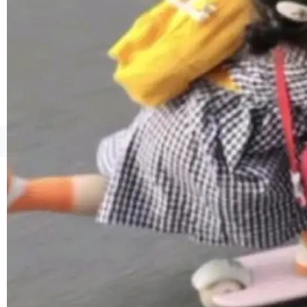
©OSCHINA(OSChina.NET)
京ICP备2025119063号