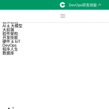
DevOps研发效能
综合
开源资讯
软件资讯
AI & 大模型
大前端
软件架构
开发技能
硬件 & IoT
DevOps
程序人生
数据库
1