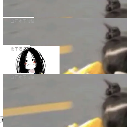
业，获配股份数量占本次发行数量的2.31%。 除
像构建工具生成）。moby/moby#53305 修复了
马斯克 AI 百科项目 Grokipedia 被曝数
准。今天，Apache 软件基金会正式宣布 Apach
DeepSeek外，腾讯旗下上海启善投资有限公司
月未更新
Docker Engine 29.7.0 中引入的一个回归问
e Fluss 孵化毕业，成为 Apache 顶级项目（TL
埃隆·马斯克推出的AI百科项目 Grokipedia 被曝
获配9...
题，该问题可能导致在旧版 Linux 内核...
P）！这一里程碑不仅标志着 Fluss 迈入新的发
长期停止内容更新，未能实现其作为“AI版维基百
白开水不加糖
展阶段，也将进一步推动流式存储、实时湖仓与
科”替代品的目标。 据 Lawfare 最新调查，自今
AI 数据基础加速融合，为实时数据基础设施的发
Solon I18n：三种解析器，零样板代码
年4月以来，Grokipedia 页面更新功能基本停
展开启新的篇章。
滞，过去三个月内没有任何条目完成更新，用户
如果你在 Spring Boot 里做过国际化，流程大概
提交的编辑请求也长期处于待处理状态。 Groki
是这样的：配 MessageSource 的 Bean、写 R
梅子酒好吃
pedia 于去年底上线，定位为由人工智能生成内
eloadableResourceBundleMessageSource、
容的百科平台，被马斯克视为传统众包百科网站
Apache Doris 4.1 全面增强 Iceberg：
声明 LocaleResolver、注册 LocaleChangeInt
支持 UPDATE、MERGE INTO 与 Iceb
维基百科的替代方案。Lawfare 调查发现，无论
erceptor…五六步之后才能看到第一行翻译文
Apache Doris 4.1 要补齐的，正是缺失的那一
erg V3
热门页面还是低关注度页面，均未出现近期更
本。 Solon 换了个方式。整个 i18n 模块围绕三
半。在已有查询能力的基础上，Doris 进一步支
白开水不加糖
新，相关问题并非局限于特定领域，而是在不同
个解析器、一个注解、一个工具类展开——没有
持了 UPDATE、DELETE、MERGE INTO 等数
主题和访问量页面中普遍存在。 调查人员最初认
XML、没有拦截器注册、没有样板配置。 资源
据修改操作、完整的表结构管理与分区演进，以
为，Grokipedia可能只是限...
文件的约定 把文件放到 resources/i18n/ 下： r
及 rewrite_data_files、expire_snapshots 等日
esources/i18n/messages.properties ...
常维护操作，并完整支持 Iceberg V3 格式。