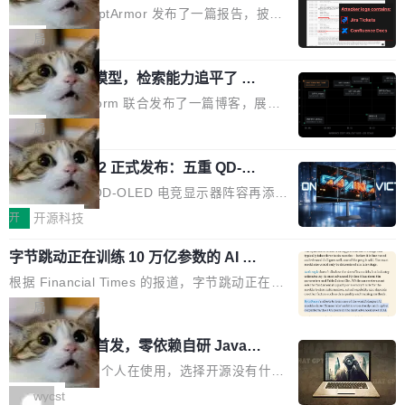
取舍可以接受」，也看不出来什么时候结果在技
ira 和 Confluence 数据，厂商两个月没
刻胶、蚀刻、离子注入、铜互联。公园中央是一
已经死了。不是技术上死了，而是作为一个真正
安全公司 PromptArmor 发布了一篇报告，披露
术上正确、但方向完...
回复
个环形路线，因为芯片制造需要把光刻流程重复
的开源项目死了。Google 把越来越多的核心功
Atlassian 的 AI agent Rovo 存在严重的数据泄
局
大约 60 次，每次一层。动画里简化为 4 圈。 整
能从 AOSP 移到了闭源的 Google Play Service
露漏洞：攻击者可以通过 indirect prompt inject
个项目只有一个 HTML 文件。没有构建步骤，没
s 里，设备树和内核源码被厂商锁死，你能看到
一个 4B 开源模型，检索能力追平了 G
ion（间接提示注入）窃取整个 Atlassian 租户内
有依赖，没有网络请求。屏幕上每个形状都是 C
PT-5.6 Sol，成本降到 1/100
代码但你改不了，改了也刷不进去。 为什么 AO
的 Jira 工单和 Confluence 文档，全程不需要任
Neon 和 Castform 联合发布了一篇博客，展示
anvas 上纯手...
SP 不够用了 Runarcn 列举了几条他离开 Andro
何人工审批。 更值得注意的是，这个漏洞在 5
了一个惊人的结果：一个 4B 参数的开源模型，
局
id 的具体理由： Google Pla...
月 23 日就报告给了 Atlassian，两个多月过去
经过 RL 后训练之后，在检索任务上的准确率追
了，公司除了表示"感谢"并分配了一个 case nu
技嘉 GO27Q32 正式发布：五重 QD-OL
平了 GPT-5.6 Sol，但每次请求的成本只有对方
ED 面板加持，320Hz 极速与影院级画
mber 之外，再没有任何实质性回应。Rovo 至
的 1/100。 具体来说，GPT-5.6 Sol 做一次典型
技嘉科技旗下 QD-OLED 电竞显示器阵容再添旗
面兼得
今仍处于漏洞未修复状态。 攻击链路 攻击链并
的多轮搜索请求需要超过 10 秒，端到端成本约
舰新作。GO27Q32 将于 2026 年 9 月 15 日正
开
开源科技
不复杂。 受害者给 Rovo 提了一个正...
0.03 美元。对于需要反复搜索的 agent 工作流
式上市，以 27 英寸 QHD 分辨率、三星显示 Pe
来说，这个速度和成本都"高得让人没法用"。而
字节跳动正在训练 10 万亿参数的 AI 模
nta Tandem 五重发光架构为核心，为高端玩家
型
4B 开源模型在推理速度上快了几个数量级，成
打造速度与画质不妥协的沉浸体验。 GO27Q32
根据 Financial Times 的报道，字节跳动正在训
本低了两三个数量级。 问题在于，小模型开箱即
搭载三星最新 QD-OLED 面板，采用 5 层串联
练一个 10 万亿参数的 AI 模型，目前处于预训练
局
用时的检索能力确实远不如闭源前沿模型。差距
式发光结构，并装配全新 ObsidianShield 抗反
阶段。 10 万亿是什么概念？Anthropic 目前最
在哪？就在 RL 后训练。 从 RAG 到 agentic...
wastnet 开源首发，零依赖自研 Java H
射镀膜，黑阶表现提升可达40%，并将表面硬度
大的模型 Mythos 5 约 8 万亿参数。DeepSeek
TTP/2 框架，性能对标 Undertow !
由2H升級至3H，画面对比度与强度都提升的同
V4-Pro 是 1.6 万亿。月之暗面的 Kimi K3 是 2.
这个项目一直是个人在使用，选择开源没有什么
时还具有 320Hz 刷新率与 0.03ms GTG 灰阶响
8 万亿。美团 LongCat-2.0 是 1.6 万亿。字节
动机理由，就是想开源了，如果非要说一个，那
wycst