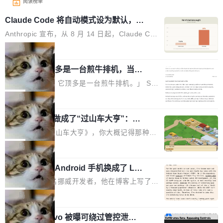
阅读榜单
Claude Code 将自动模式设为默认，称
人类审批只抓到 13.6% 危险命令
Anthropic 宣布，从 8 月 14 日起，Claude Cod
e 在 Pro、Max、Team 计划上将默认启用自动
局
模式（auto mode）。这个决定背后，是两组让
AI 辅助编程顶多是一台煎牛排机，当不
人不安的数据。 第一组：人类审批到底有多不靠
了厨师
谱？Anthropic 在 1053 名付费用户中做了一项
「AI 不是厨师。它顶多是一台煎牛排机。」 Ser
对照实验，人为审核只抓到了 13.6% 的危险命
hii Sydorets 写了一篇博客，把 AI 辅助编程比作
局
令，而自动模式抓到了 89%。自动模式拦截了 8
煎牛排——任何人都能把肉扔进锅里弄熟，但要
00 条人类审批通过的指令，人类只拦截了 6 条
他把芯片制造做成了“过山车大亨”：一
稳定产出真正好的结果，需要真正的理解。机器
个浏览器里的半导体工厂
自动模式放过的指令。更令人担忧的是，随着会
能按食谱重复操作、规模化产出，但它不知道你
如果你玩过《过山车大亨》，你大概记得那种俯
话变长，人类的检测率从早期的约 17% 下降到
脑子里到底想要什么，除非你把想法翻译成明确
瞰视角——小人在公园里走来走去，游乐设施运
局
50 轮后的约 5%——人会疲劳，机器不会。 第
的需求。 文章的核心论点很简单：AI 让你更
转着，一切都在你的注视下运行。现在想象同样
二组：出了事有多严重？在 5-6 月标记的...
快，但快不等于好。 它能自动化重复劳动、生成
一名开发者将 Android 手机换成了 Lin
的视角，但公园里不是过山车，而是一座完整的
ux，称“AOSP 已死”
代码起点、解释逻辑，但它经常自信地给出错误
芯片制造工厂。 这就是 Chip Tycoon。 一个黄
Runarcn 是一名挪威开发者，他在博客上写了一
结果——「一块焦炭，上面放了一枝百里香，然
色的小车载着一片硅晶圆，穿过 20 栋建筑，从
篇文章，标题很直白：《I'm switching my phon
局
后告诉你这是三分熟。」 判断力仍然是不可替代
石英砂一路走到封装好的芯片。晶圆在每一站都
e from Android to Linux》。 他的核心论点很简
的。AI「不能替你定义什么是好，不能决定哪些
会发生肉眼可见的变化——长晶体、抛光、涂光
Atlassian Rovo 被曝可绕过管控泄露 J
单：AOSP（Android Open Source Project）