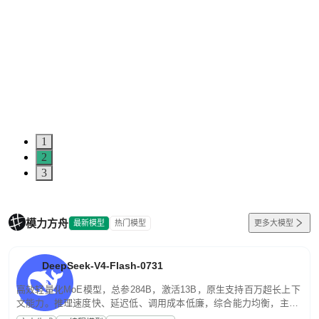
1
2
3
模力方舟
最新模型
热门模型
更多大模型
DeepSeek-V4-Flash-0731
高效轻量化MoE模型，总参284B，激活13B，原生支持百万超长上下
文能力。推理速度快、延迟低、调用成本低廉，综合能力均衡，主打
高并发、轻量化任务，适合日常对话、内容创作、基础 RAG、批量